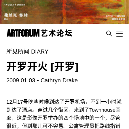
Toggl
所见所闻 DIARY
artguide
新闻
开罗开火 [开罗]
展评
2009.01.03 •
Cathryn Drake
杂志
专栏
12月17号晚些时候到达了开罗机场，不到一小时就
视频
到达了酒店。穿过几个街区，来到了Townhouse画
ENGLISH
廊，这是影像开罗举办的四个场地中的一个，尽管
ART & EDUCATION
很近，但到那儿可不容易。公寓管理员把路线指错