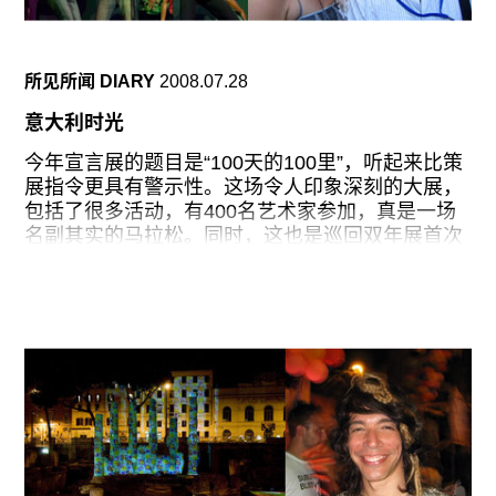
人目瞪口呆的场景相抗衡，街上的吵闹声总是那么
猛烈，在感官上给人以刺激。我想，你要是没法打
败它们，那就加入进去吧。沿着小巷走去，邻家的
所见所闻 DIARY
2008.07.28
一扇门被吹开了，里面有一间屋子，很适合做展览
场地的，那屋子里面，橱柜里堆满了木头和硬纸
意大利时光
板，有一台老式电视机，一张摄影肖像，一个儿童
玩具车，一盒Marlboros。画廊入口的旁边，一个
今年宣言展的题目是“100天的100里”，听起来比策
人借着街光，在准备画一个大众甲壳虫。
展指令更具有警示性。这场令人印象深刻的大展，
包括了很多活动，有400名艺术家参加，真是一场
我搭乘艺术家Basim Magdy的车来到影像开罗的下
名副其实的马拉松。同时，这也是巡回双年展首次
一站（也是展览的组织机构）当代图片组织。空间
在好几个城市进行，分别包括意大利的 Rovereto,
摆放了怀旧的作品，怀念的是想象中的过去的荣
Trento, Bolzano-Bozen。也许策展人 Hedwig Fijen
光，其中包括Larissa Sansour和Maha
希望弥补2006年展览被取消的遗憾，当时被取消是
因为策展人和本地组织者在政治上的不一致。
Alpine地区的 Trentino-Alto Adige看起来风景如
画，当然，空气中也有些许政治气味，属于少数民
族的德国人和意大利人之间的关系依然紧张。这个
分裂的省份，也是被说成是South Tyro，曾经是奥
匈帝国的一部分，直到1919年被意大利吞并，这儿
几乎有一半人口说德语，尽管在二战前墨索里尼在