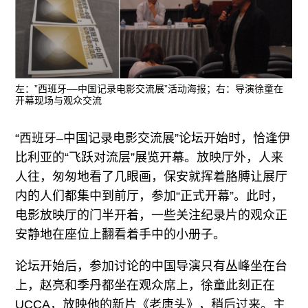
广告
订阅
往期内容
左：”西班牙––中国记录电影交流展”活动海报；右：导演徐童在
开幕现场与观众交流
联系我们
“西班牙–中国记录电影交流展”论坛开始时，恰逢伊
比利亚的“飞跃对流层”展览开幕。放映厅外，人来
关注我们
人往，匆匆地看了几眼画，保安就挥着胳膊让展厅
内的人们都集中到前厅，参加“正式开幕”。此时，
电影放映厅的门半开着，一些关注纪录片的观众正
安静地在座位上翻看着手中的小册子。
论坛开始后，参加讨论的中国导演只有丛峰坐在台
上，赵亮和季丹都坐在观众席上，徐童此刻正在
UCCA，放映他的新片《老唐头》，稍后过来。主