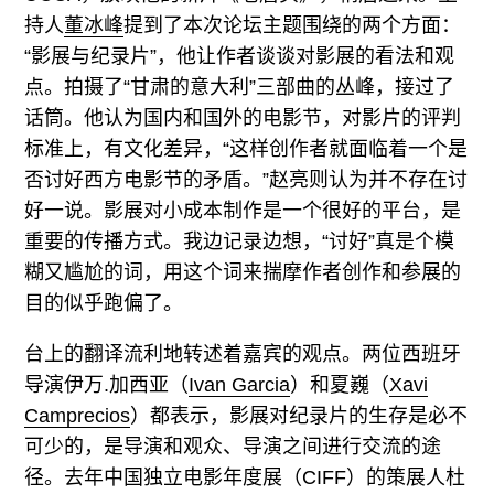
持人
董冰峰
提到了本次论坛主题围绕的两个方面：
“影展与纪录片”，他让作者谈谈对影展的看法和观
点。拍摄了“甘肃的意大利”三部曲的丛峰，接过了
话筒。他认为国内和国外的电影节，对影片的评判
标准上，有文化差异，“这样创作者就面临着一个是
否讨好西方电影节的矛盾。”赵亮则认为并不存在讨
好一说。影展对小成本制作是一个很好的平台，是
重要的传播方式。我边记录边想，“讨好”真是个模
糊又尴尬的词，用这个词来揣摩作者创作和参展的
目的似乎跑偏了。
台上的翻译流利地转述着嘉宾的观点。两位西班牙
导演伊万.加西亚（
Ivan Garcia
）和夏巍（
Xavi
Camprecios
）都表示，影展对纪录片的生存是必不
可少的，是导演和观众、导演之间进行交流的途
径。去年中国独立电影年度展（CIFF）的策展人杜