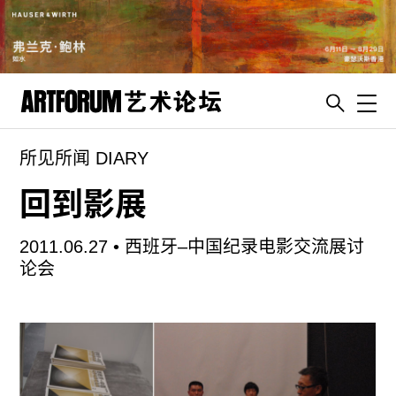
Toggl
所见所闻 DIARY
artguide
新闻
回到影展
展评
2011.06.27 •
西班牙–中国纪录电影交流展讨
杂志
论会
专栏
视频
ENGLISH
ART & EDUCATION