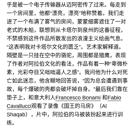
乎是被一个电子传输器从迈阿密传了过来。每走到
一个房间里，他都“漂亮，漂亮”地称赞着。我们走
进了一个布满了雾气的房间，蒙蒙细雾遮住了一对
老式的木船，联想到从卡塔尔到泉州的这番征程，
不禁感到这件作品所散发出的浪漫主义绘画气息。
“这表明我对卡塔尔文化的匮乏”。艺术家解释道。
隔壁是一只挂在空中的骆驼，周围都是猎鹰，表现
了作者对阿拉伯文化的看法，作品有着一种“卑微朴
素，光彩夺目又咄咄逼人之感”。我问他为什么对死
亡如此迷恋，他含糊地回答说，“因为总会遭遇到事
故，每个爆破的壳都会破坏掉自身。”最后我们靠在
垫子上，和意大利人
Francesco Bonami
和
Fabio
Cavallucci
观看了录像《国王的马房》（Al
Shaqab），片中，阿拉伯的马被装扮起来进行训
练。