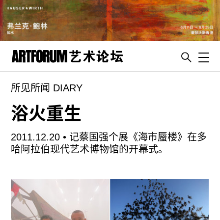
Toggl
所见所闻 DIARY
artguide
新闻
浴火重生
展评
2011.12.20 •
记蔡国强个展《海市蜃楼》在多
杂志
哈阿拉伯现代艺术博物馆的开幕式。
专栏
视频
ENGLISH
ART & EDUCATION