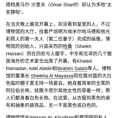
搭档
奥马尔·沙里夫
（Omar Shariff）却认为多哈“太
安静啦”。
在当天晚上展览开幕上，却没看到皇室的人，不过
博物馆的大厅，挂着严培明为埃米尔哈马德和他光
彩照人的第一夫人（第二任妻子）完成的画像。博
物馆的创始人、兴高采烈的
哈桑
（Sheikh
Hassan）则在四处与人握手，中东和北非的几个散
居海外的艺术家也出席了开幕，有Khaled
Ramadan, Adel Abidin和
Ibrahim Salahi
等人。博物
馆的董事长
Sheikha Al Mayassa
则在路对面的大白
色临时棚子里主持一场宴会。她身着简单的全黑的
阿拉伯长袍，就跟卡塔尔其他女性的穿着一样；男
人们都身着白色长袍。在这里，从衣服到黑色的桌
布和抽象的装饰品，无一不是黑色或白色的。
博物馆馆长
Wassan Al- Khudhairi
和
蔡国强
的私人