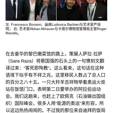
左: Francesco Bonami、画商Ludovica Barbieri与艺术家严培
明； 右: 艺术家Abbas Akhavan与卡塔尔博物馆管理局主管Roger
Mandle。
在去豪华的黎巴嫩菜馆的路上，策展人
萨拉·拉萨
（Sara Raza）将
蔡国强
的石头上的一句镌刻文翻
译过来：“客死即殉教”。这么看来，这句话在这种
语境下似乎有不祥之兆，这里移民人数占了总人口
的百分之八十五。一只大羚羊吉祥物举着奥运火炬
站在饭馆门口，表明第二日要举办的阿拉伯运动
会。我们这趟来，也赶上了欧佩克（石油输出国组
织）国际峰会，很多人用“能源的奥运”来形容，所
以这边热热闹闹的。不过我的那位来自迪拜的饭局