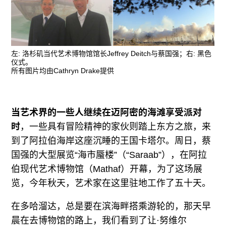
广告
订阅
往期内容
左: 洛杉矶当代艺术博物馆馆长Jeffrey Deitch与蔡国强；右: 黑色
仪式。
所有图片均由Cathryn Drake提供
联系我们
当艺术界的一些人继续在迈阿密的海滩享受派对
关注我们
时
，一些具有冒险精神的家伙则踏上东方之旅，来
到了阿拉伯海岸这座沉睡的王国卡塔尔。周日，
蔡
国强
的大型展览“海市蜃楼”（“Saraab”），在阿拉
伯现代艺术博物馆（Mathaf）开幕，为了这场展
览，今年秋天，艺术家在这里驻地工作了五十天。
在多哈溜达，总是要在滨海畔搭乘游轮的，那天早
晨在去博物馆的路上，我们看到了让·努维尔