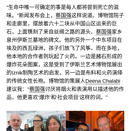
“生命中唯一可确定的事是每人都将尝到死亡的滋
味。”新闻发布会上，
蔡国强
这样说道。博物馆院子
和走廊里，摆放着六十二块从中国山区运来的巨
石，上面镌刻了来自丝绸之路的源头、
蔡国强
家乡
泉州伊斯兰墓地的碑文。他的另外一个中东项目在
埃及的西瓦绿洲，孩子们放飞了风筝。而在多哈，
他本地的合作者则玩起了火药。一边是赭石形成的
爆炸花朵图案，这是受到了伊斯兰艺术博物馆展出
的Iznik制陶艺术的启发，另一边是布料和火药演绎
的传统女性长袍。博物馆的策展人
Deena Chalabi
建议我：“
蔡国强
讨厌将烟火和表演用以描述他的作
品，他更喜欢‘爆炸’和‘社会项目’这样的词。”