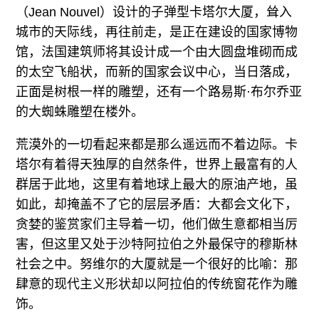
（Jean Nouvel）设计的子弹型卡塔尔大厦，耸入
城市的天际线，再往前走，是正在建设的国家博物
馆，法国建筑师将其设计成一个由大圆盘堆砌而成
的太空飞船状，而新的国家会议中心，当日落成，
正面是树根一样的雕塑，还有一个路易斯·布尔乔亚
的大蜘蛛雕塑在楼外。
荒漠外的一切看起来都是那么遥远而不着边际。卡
塔尔有着得天独厚的自然条件，世界上最富有的人
群居于此地，这里有着地球上最大的原油产地，虽
如此，却掩盖不了它的层层矛盾：大都会文化下，
贪婪的鉴赏家们主导着一切，他们做生意都相当厉
害，但这里又处于沙特阿拉伯之外最保守的穆斯林
社会之中。努维尔的大厦就是一个很好的比喻：那
肆意的现代主义形状却以阿拉伯的传统窗花作为雕
饰。