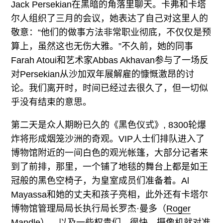
Jack Persekian在黑暗的角落里聊天。卡弗和卡塔
尔人组织了三月的会议，她表达了自己对这里人的
敬意：“他们的做事方法非常职业彻底，不仅仅是预
算上，虽然这也无伤大雅。”不久前，她的同事
Farah Atoui
和艺术家
Abbas Akhavan
参与了一场反
对Persekian从沙加双年展解雇的慷慨激昂的讨
论。我们离开时，时间已经过去很久了，但一切似
乎没有结束的意思。
第二天是众人期盼已久的《黑色仪式》, 8300轮爆
炸将形成烟笼沙洲的奇观。VIP人士们排队进入了
博物馆附近的一间白色的观光帐篷，大部分记者来
到了前排，那里，一个铺了地毯的舞台上都是如王
冠般的黑色空椅子，为皇室成员们准备着。Al
Mayassa和她的丈夫和孩子亮相，此外还有卡塔尔
博物馆管理局局长执行局长罗杰·曼多（
Roger
Mandle
），以及一些权贵们。很快，摄像机就对准