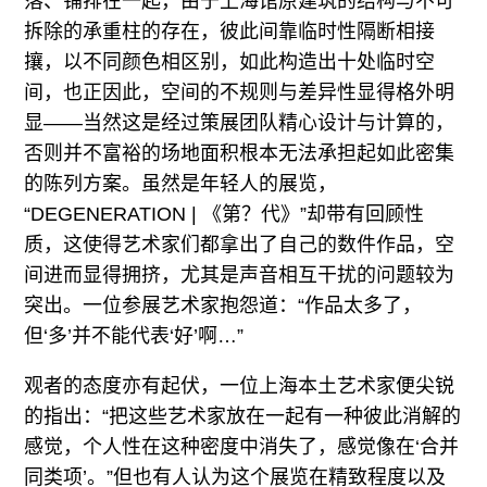
落、铺排在一起，由于上海馆原建筑的结构与不可
拆除的承重柱的存在，彼此间靠临时性隔断相接
攘，以不同颜色相区别，如此构造出十处临时空
间，也正因此，空间的不规则与差异性显得格外明
显——当然这是经过策展团队精心设计与计算的，
否则并不富裕的场地面积根本无法承担起如此密集
的陈列方案。虽然是年轻人的展览，
“DEGENERATION | 《第？代》”却带有回顾性
质，这使得艺术家们都拿出了自己的数件作品，空
间进而显得拥挤，尤其是声音相互干扰的问题较为
突出。一位参展艺术家抱怨道：“作品太多了，
但‘多’并不能代表‘好’啊…”
观者的态度亦有起伏，一位上海本土艺术家便尖锐
的指出：“把这些艺术家放在一起有一种彼此消解的
感觉，个人性在这种密度中消失了，感觉像在‘合并
同类项’。”但也有人认为这个展览在精致程度以及