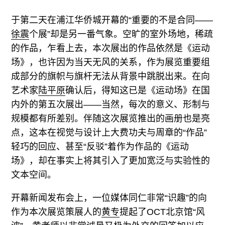
于第二天在浦江华侨城开幕的“重要的不是合同——
徐震
个展”却是另一番气象。空旷的室外场地，稀疏
的作品，乍看上去，本次展出的作品依然是《运动
场》，也许因为当天无风的关系，作为展览重要组
成部分的旗帜与旗杆无法从背景中跳脱出来。在向
艺术家
陆平原
确认后，得知这已是《运动场》在国
内外的第五次展出——当然，每次的意义、形制与
规模都有所差别。伴随这次展览推出的画册也是亮
点，这本在视觉与设计上大费功夫与周章的“作品”
轻巧的回应、甚至“反驳”着作为作品的《运动
场》，却在事实上将其引入了更加宽泛与实验性的
文本空间。
开幕新闻发布会上，一位媒体同仁非常“识趣”的向
作为本次展览策展人的
黄专
提起了OCT北京馆“风