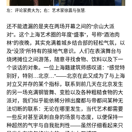
左：评论家费大为；右：艺术家徐震与张慧.
还不能遗漏的是夹在两场开幕之间的“佘山大派
对”。这个上海艺术圈的年度“盛事”，号称“酒池肉
林”的夜晚，其实充满着城乡结合部的轻松气氛，以
及“没顶”所特有的接地气意识。人们在表演舞台与
烧烤摊位之间游荡，随意寻找食物、饮料以及下一
个谈话的对象。一位上海籍建筑师感叹道：“感觉特
别好，特别…北京…”——北京在此又成为了与上海
对立又并存的某个指标，联系到前几天在北京发生
的另一场充满钢管舞、变脸以及各种粗糙食物的大
派对，我们似乎能依稀分辨出魔都与帝都间某种无
法切断的联系：无论在哪里发生，当代艺术都需要
一些反对甚至讽刺自身的场景与态度，以便保持一
种超然的气宇与自我批判性——虽然仔细看起来只