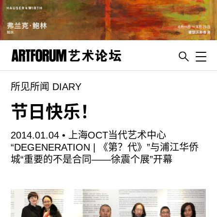
Toggl
所见所闻 DIARY
artguide
新闻
节日快乐！
展评
2014.01.04 •
上海OCT当代艺术中心
杂志
“DEGENERATION | 《第？代》”与浦江华侨
专栏
城“重要的不是合同——徐震个展”开幕
视频
ENGLISH
ART & EDUCATION