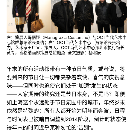
广告
订阅
往期内容
左：策展人玛丽娅（Mariagrazia Costantino）与OCT当代艺术中
心馆群总馆馆长栾倩；右：OCT当代艺术中心上海馆馆长张培
力，艺术家王广义，策展人、OCT当代艺术中心深圳馆执行馆长
黄专，香格纳画廊策展总监施勇. 全文摄影：杨北辰
联系我们
年末的所有活动都带有一种节日气质，或者说，将
关注我们
要到来的节日让一切都夹杂着欢快、喜气的庆祝意
味——但同时也迫使它们处于“加速”发生的状态
——大家期待的终究还是节日本身，不是吗？即便
如上海这个永远处于节日氛围中的城市，年终岁末
依然是特殊的：所有人都开始为明年而奔波，日程
与时间表已被暗自调整到2014阶段，倒计时状态使
得年末的时间近乎某种匆忙的“告别”。