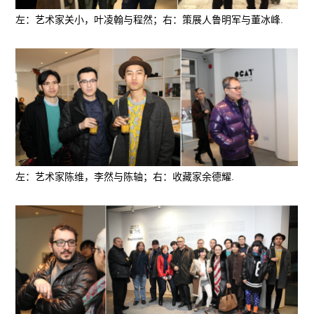
左：艺术家关小，叶凌翰与程然；右：策展人鲁明军与董冰峰.
左：艺术家陈维，李然与陈轴；右：收藏家余德耀.