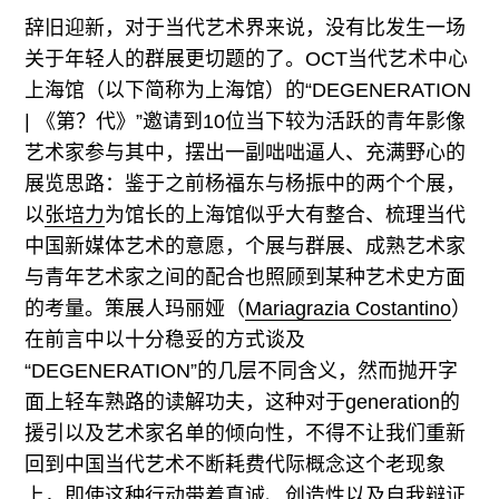
辞旧迎新，对于当代艺术界来说，没有比发生一场
关于年轻人的群展更切题的了。OCT当代艺术中心
上海馆（以下简称为上海馆）的“DEGENERATION
| 《第？代》”邀请到10位当下较为活跃的青年影像
艺术家参与其中，摆出一副咄咄逼人、充满野心的
展览思路：鉴于之前杨福东与杨振中的两个个展，
以
张培力
为馆长的上海馆似乎大有整合、梳理当代
中国新媒体艺术的意愿，个展与群展、成熟艺术家
与青年艺术家之间的配合也照顾到某种艺术史方面
的考量。策展人玛丽娅（
Mariagrazia Costantino
）
在前言中以十分稳妥的方式谈及
“DEGENERATION”的几层不同含义，然而抛开字
面上轻车熟路的读解功夫，这种对于generation的
援引以及艺术家名单的倾向性，不得不让我们重新
回到中国当代艺术不断耗费代际概念这个老现象
上，即使这种行动带着真诚、创造性以及自我辩证