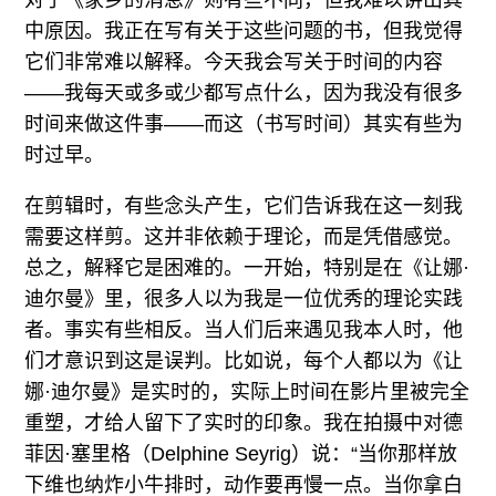
对于《家乡的消息》则有些不同，但我难以讲出其
中原因。我正在写有关于这些问题的书，但我觉得
它们非常难以解释。今天我会写关于时间的内容
——我每天或多或少都写点什么，因为我没有很多
时间来做这件事——而这（书写时间）其实有些为
时过早。
在剪辑时，有些念头产生，它们告诉我在这一刻我
需要这样剪。这并非依赖于理论，而是凭借感觉。
总之，解释它是困难的。一开始，特别是在《让娜·
迪尔曼》里，很多人以为我是一位优秀的理论实践
者。事实有些相反。当人们后来遇见我本人时，他
们才意识到这是误判。比如说，每个人都以为《让
娜·迪尔曼》是实时的，实际上时间在影片里被完全
重塑，才给人留下了实时的印象。我在拍摄中对德
菲因·塞里格（Delphine Seyrig）说：“当你那样放
下维也纳炸小牛排时，动作要再慢一点。当你拿白