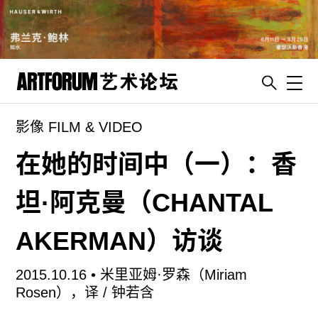
Toggl
影像 FILM & VIDEO
artguide
新闻
在她的时间中（一）：香
展评
坦·阿克曼（CHANTAL
杂志
专栏
AKERMAN）访谈
视频
2015.10.16 •
米里亚姆·罗森（Miriam
ENGLISH
Rosen），译 / 钟若含
ART & EDUCATION