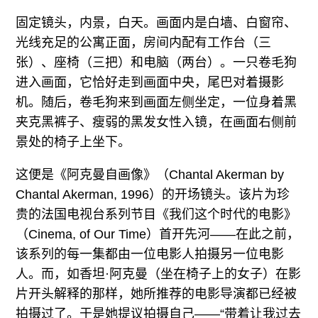
固定镜头，内景，白天。画面内是白墙、白窗帘、
光线充足的公寓正面，房间内配有工作台（三
张）、座椅（三把）和电脑（两台）。一只卷毛狗
进入画面，它恰好走到画面中央，尾巴对着摄影
机。随后，卷毛狗来到画面左侧坐定，一位身着黑
夹克黑裤子、瘦弱的黑发女性入镜，在画面右侧前
景处的椅子上坐下。
这便是《阿克曼自画像》（Chantal Akerman by
Chantal Akerman, 1996）的开场镜头。该片为珍
贵的法国电视台系列节目《我们这个时代的电影》
（Cinema, of Our Time）首开先河——在此之前，
该系列的每一集都由一位电影人拍摄另一位电影
人。而，如香坦·阿克曼（坐在椅子上的女子）在影
片开头解释的那样，她所推荐的电影导演都已经被
拍摄过了。于是她提议拍摄自己——“带着让我过去