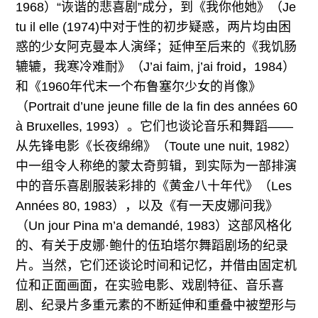
1968）“诙谐的悲喜剧”成分，到《我你他她》（Je
tu il elle (1974)中对于性的初步疑惑，两片均由困
惑的少女阿克曼本人演绎；延伸至后来的《我饥肠
辘辘，我寒冷难耐》（J’ai faim, j’ai froid，1984）
和《1960年代末一个布鲁塞尔少女的肖像》
（Portrait d’une jeune fille de la fin des années 60
à Bruxelles, 1993）。它们也谈论音乐和舞蹈——
从先锋电影《长夜绵绵》（Toute une nuit, 1982）
中一组令人称绝的蒙太奇剪辑，到实际为一部排演
中的音乐喜剧服装彩排的《黄金八十年代》（Les
Années 80, 1983），以及《有一天皮娜问我》
（Un jour Pina m’a demandé, 1983）这部风格化
的、有关于皮娜·鲍什的伍珀塔尔舞蹈剧场的纪录
片。当然，它们还谈论时间和记忆，并借由固定机
位和正面画面，在实验电影、戏剧特征、音乐喜
剧、纪录片多重元素的不断延伸和重叠中被塑形与