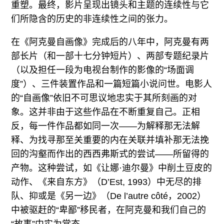
重塑。最终，影片呈现出镜头和主题的连续性与它
们所隐含的历史的非连续性之间的张力。
在《阿克曼自画像》完成后的八年中，阿克曼有两
部长片（和一部十七分钟短片）、两部专题纪录片
（以及担任一段为电视台制作的影像的“场面调
度”）、三件装置作品和一篇短篇小说问世。电影人
的“自画像”依旧不可思议地忠实于其所刻画的对
象。这并非由于这些作品在不断重复自己。正相
反，每一件作品都如同一次——为解释那无法解
释、为找寻那至关重要的内在关联并填补那无法挽
回的沟壑而作出的西西弗斯式的尝试——所留得的
产物。这种尝试，如《让娜·迪尔曼》中削土豆皮的
动作、《来自东方》（D’Est, 1993）中无尽的排
队、抑或是《另一边》（De l’autre côté，2002）
中被驱赶的“卑鄙”移民者，在阿克曼和我们自己的