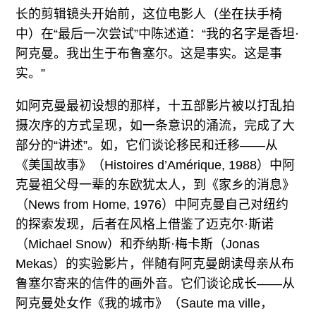
长的剪辑镜头开始前，这位电影人（坐在扶手椅
中）在“最后一次尝试”中陈述道：“我的名字是香坦·
阿克曼。我出生于布鲁塞尔。这是事实。这是事
实。”
如阿克曼最初设想的那样，十五部影片被以打乱拍
摄次序的方式呈现，如一条意识的涌流，完成了大
部分的“讲述”。如，它们谈论移民和迁移——从
《美国故事》（Histoires d’Amérique, 1988）中阿
克曼祖父母一辈的东欧犹太人，到《家乡的消息》
（News from Home, 1976）中阿克曼自己对纽约
的探索发现，后者在风格上借鉴了迈克尔·斯诺
（Michael Snow）和乔纳斯·梅卡斯（Jonas
Mekas）的实验影片，伴随有阿克曼朗读母亲从布
鲁塞尔寄来的信件的画外音。它们谈论成长——从
阿克曼处女作《我的城市》（Saute ma ville，