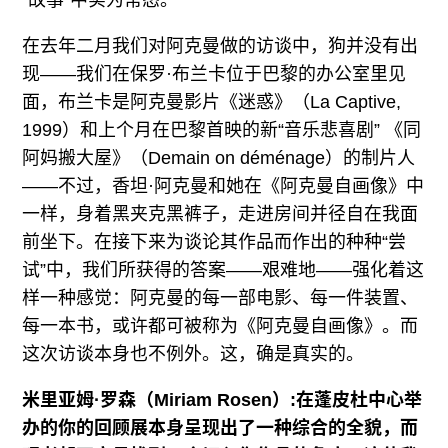
“故事”中实为常态。
在去年二月我们对阿克曼做的访谈中，狗并没有出
现——我们在保罗·布兰卡位于巴黎的办公室里见
面，布兰卡是阿克曼影片《迷惑》（La Captive,
1999）和上个月在巴黎首映的新“音乐悲喜剧” 《同
阿妈搬大屋》（Demain on déménage）的制片人
——不过，香坦·阿克曼和她在《阿克曼自画像》中
一样，身着黑夹克黑裤子，走进房间并径自在我面
前坐下。在接下来为谈论其作品而作出的种种“尝
试”中，我们所获得的答案——艰难地——强化着这
样一种感觉：阿克曼的每一部电影、每一件装置、
每一本书，或许都可被称为《阿克曼自画像》。而
这次访谈本身也不例外。这，确是真实的。
米里亚姆·罗森（Miriam Rosen）:在蓬皮杜中心举
办的你的回顾展本身呈现出了一种综合的全貌，而