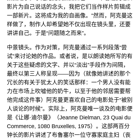
影片为自己说话的念头，我把它们当作样片剪辑成
一部新片。这将成为我的自画像。”然而，阿克曼这
样做了，制作人却希望她不仅出现在镜头里，还要
讲讲自己。于是“问题随之而来”。
中景镜头。作为对策，阿克曼通过一系列段落“尝
试”来讨论她的作品。或者说，是以朗读她所写的有
关于这些疑虑的文字、并以“淡出”手段作为间隔，
最终以第三人称呈现——因为（就像她讲述的那个
冗长的有关于犹太人的笑话那样：一个男人没有能
力在市场上吹嘘他的奶牛，以至于他的邻居需要帮
他完成这件事）阿克曼更喜欢自己的电影处于“被别
人谈论的时候”。实际上，阿克曼唯一谈及的电影便
是《让娜·迪尔曼》（Jeanne Dielman, 23 Quai du
Commerce, 1080 Bruxelles, 1975）。这部两百分
钟长的影片讲述了布鲁塞尔一位守寡家庭主妇（丧