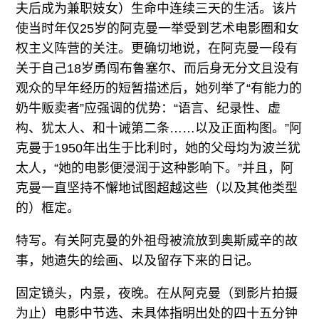
夫后成为兼职妓女）生命中连续三天的生活。该片
使当时年仅25岁的阿克曼一举受到艺术电影圈和女
权主义阵营的关注。更确切地说，在阿克曼一段有
关于自己18岁勇闯布鲁塞尔、而后身无分文且没有
观众的早年经历的短暂描述后，她列举了“有能力的
奶牛贩卖者”应强调的优势：“语言、纪录性、虚
构、犹太人、和十诫第二条……以及正面构图。”阿
克曼于1950年出生于比利时，她的父母均为波兰犹
太人，“她的电影便浸润于这种影响下。”并且，阿
克曼一直坚持不懈地试图超越这些（以及其他类型
的）框定。
特写。有关阿克曼的外祖母被流放到奥斯威辛的故
事，她遗失的绘画、以及留存下来的日记。
固定镜头，内景，夜晚。在从阿克曼（到影片拍摄
为止）电影中节选、未具体指明出处的四十五分钟