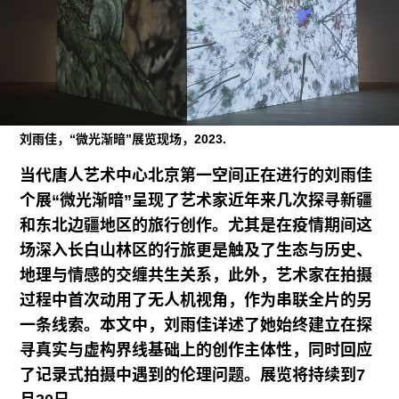
广告
订阅
往期内容
刘雨佳，“微光渐暗”展览现场，2023.
当代唐人艺术中心北京第一空间正在进行的刘雨佳
联系我们
个展“微光渐暗”呈现了艺术家近年来几次探寻新疆
关注我们
和东北边疆地区的旅行创作。尤其是在疫情期间这
场深入长白山林区的行旅更是触及了生态与历史、
地理与情感的交缠共生关系，此外，艺术家在拍摄
过程中首次动用了无人机视角，作为串联全片的另
一条线索。本文中，刘雨佳详述了她始终建立在探
寻真实与虚构界线基础上的创作主体性，同时回应
了记录式拍摄中遇到的伦理问题。展览将持续到7