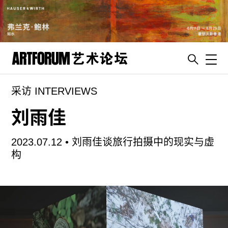
Toggl
采访 INTERVIEWS
artguide
新闻
刘雨佳
展评
2023.07.12 •
刘雨佳谈旅行拍摄中的现实与虚
杂志
构
专栏
视频
ENGLISH
ART & EDUCATION