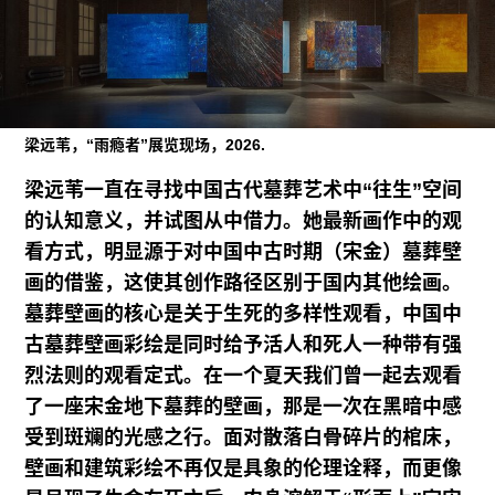
广告
订阅
往期内容
梁远苇，“雨瘾者”展览现场，2026.
梁远苇一直在寻找中国古代墓葬艺术中“往生”空间
联系我们
的认知意义，并试图从中借力。她最新画作中的观
看方式，明显源于对中国中古时期（宋金）墓葬壁
关注我们
画的借鉴，这使其创作路径区别于国内其他绘画。
墓葬壁画的核心是关于生死的多样性观看，中国中
古墓葬壁画彩绘是同时给予活人和死人一种带有强
烈法则的观看定式。在一个夏天我们曾一起去观看
了一座宋金地下墓葬的壁画，那是一次在黑暗中感
受到斑斓的光感之行。面对散落白骨碎片的棺床，
壁画和建筑彩绘不再仅是具象的伦理诠释，而更像