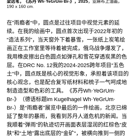
梁远苇，《苏丹 Wh·YeGrUm·Br-》，2025
，亚麻布上油画，
190 x 160 cm.
在”雨瘾者“中，圆点是过往项目中视觉元素的延
续。在我的绘画中，圆点首次出现于2022年初的
“造法系列”，当天窗外下着暴雪，一张纸上炭笔绘
画正在工作室里等待着被完成，俄乌战争爆发了，
我用橡皮擦出白色圆点如弹孔和雪花穿透炭黑的色
层。在DRC No. 12我的2024-2025跨年项目“五色
土“中，圆点既是核心的视觉形象，承担着该项目的
核心观念，也是配合复写纸材料和梳子一气呵成地
制造造型和色彩的工具。《苏丹Wh·YeGrUm·
Br-》（德语标题im Kugelhagel Wh·YeGrUm·
Br-）是“雨瘾者”展览中最后的一件绘画，北京已绵
延了整年的暴雨，我看到苏丹人道危机的新闻。当
我顺着“弹雨”的轨迹切开画面表层湿润的红棕色“皮
肤”和“土地”露出底层的“金矿“，被横向推到一侧的