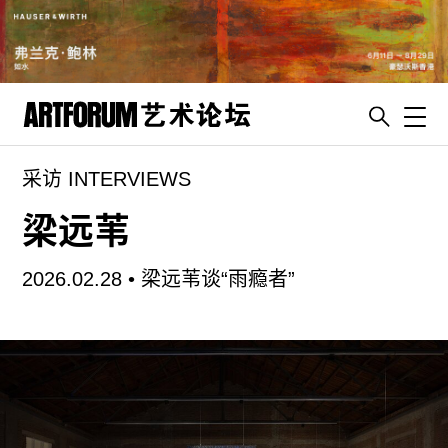
Toggl
采访 INTERVIEWS
artguide
新闻
梁远苇
展评
2026.02.28 •
梁远苇谈“雨瘾者”
杂志
专栏
视频
ENGLISH
ART & EDUCATION