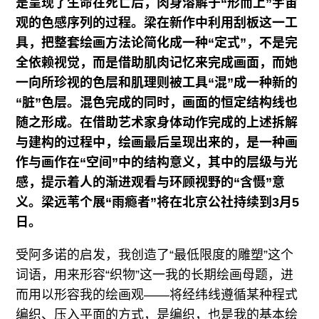
是呈现了生命在死亡后，肉身溶解于“形而上”宇宙
观的色感序列的过程。梁在新作中利用刮板这一工
具，把整套绘画方法论简化成一种“定式”，不是完
全依赖视觉，而是借助肌肉记忆来完成画面，而她
一向所珍视的色层和肌理则被工具“混”成一种新的
“脏”色层。混色完成的同时，画面的恒定结构线也
随之形成。在借助艺术家身体动作完成的上述拆解
与建构的过程中，绘画最后呈现出来的，是一种画
作与画作在“空间”中的结构意义，其中的层级与光
感，提示着人的渐进观看与环顾视野的“含慑”意
义。梁远苇个展“雨瘾者”将在北京公社持续到3月5
日。
受阿多诺的启发，我创造了“最低限度的雕塑”这个
词语，用来形容“织物”这一我的长期绘画母题，进
而用以形容我的绘画观——将经纬线遵循某种程式
编织、压入平面的方式，是编织，也是我的基本绘