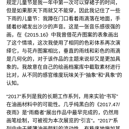
规定儿童节是我一年中第一次可以穿裙子的时间，
但是如果那天下雨就又不能穿，因此我记住了一些
下雨的儿童节：我蹲在门口看着雨滴落在地面，手
搓着纱裙发出沙沙的声音。这是一张音乐感很强的
画，在《2015.16》中我曾借花卉图案的表象画出
了这个情境，这次我使用了相同的色彩体系再次演
绎它，与花卉图案相比，垂直的雨线和彩色的雨滴
是几何化的，对于该作品的主题来说却又是更加具
象的。我故意在自己的绘画档案库中截取素材进行
比对，从不同的感官维度玩味关于“抽象”和“具象”的
认知。
“2017”系列是我的长期工作系列，用来实验“书写”
在油画材料中的可能性。几乎纯黑白的《2017.47/
夜雨》是“雨瘾者”展出作品中最早完成的，仍然用
画笔绘制，可被视为本次展览的“引言”。“2017”系
列中由于稀薄油画颜料的流动性，有秩序地施加其