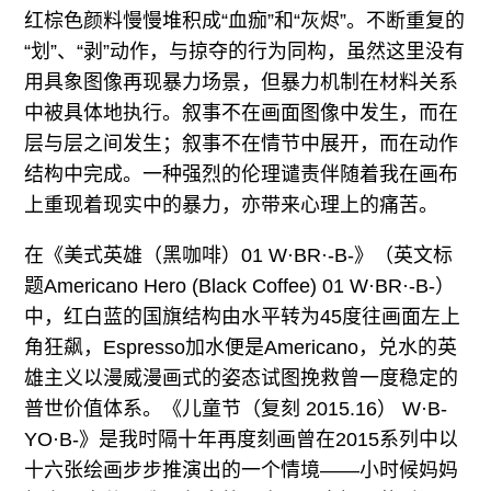
红棕色颜料慢慢堆积成“血痂”和“灰烬”。不断重复的
“划”、“剥”动作，与掠夺的行为同构，虽然这里没有
用具象图像再现暴力场景，但暴力机制在材料关系
中被具体地执行。叙事不在画面图像中发生，而在
层与层之间发生；叙事不在情节中展开，而在动作
结构中完成。一种强烈的伦理谴责伴随着我在画布
上重现着现实中的暴力，亦带来心理上的痛苦。
在《美式英雄（黑咖啡）01 W·BR·-B-》（英文标
题Americano Hero (Black Coffee) 01 W·BR·-B-）
中，红白蓝的国旗结构由水平转为45度往画面左上
角狂飙，Espresso加水便是Americano，兑水的英
雄主义以漫威漫画式的姿态试图挽救曾一度稳定的
普世价值体系。《儿童节（复刻 2015.16） W·B-
YO·B-》是我时隔十年再度刻画曾在2015系列中以
十六张绘画步步推演出的一个情境——小时候妈妈