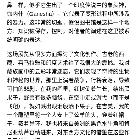
鼻一样，似乎它生出了一个印度传说中的象头神，
伽内什（Ganesha）。它代表了变形过程中所涉及
的暴力。这非常的切题，假设图书馆是这样一个地
方：知识被保存，控制，对他者的阐述在这里被系
统明确的表达。
这场展览从很多方面探讨了文化创作。古老的西
藏、喜马拉雅和印度艺术给了我很大的震撼。我对
藏族画中的云彩非常迷恋，它们表现了奇特的生物
和神秘的世界，那里上演着战争，行将衰落，导致
可怕的悲剧。在我的画里，红树倒着生长，结出黑
果子，野兽有很多脑袋，在空中走或游弋（而不是
飞翔），就如溅出眼泪般洒下果子。在吉美，我的
一个雕塑里将一个人安上了公羊的头，穿着红裙
子，戴着鼻环。我也将来自美洲的黑色水牛角和肯
尼亚葫芦容纳进来。对东西方文化的借鉴在这些作