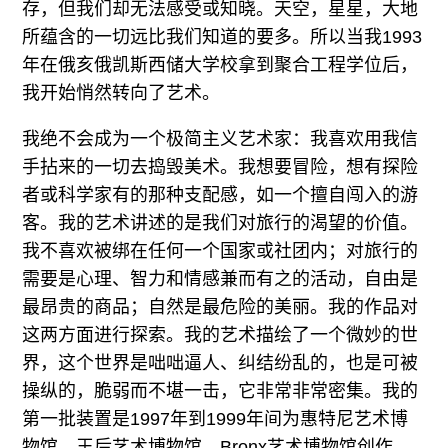
存，但我们却无法感受或知晓。天空，星星，大地
所蕴含的一切远比我们知道的要多。所以当我1993
年在俄亥俄凯斯西储大学校拿到聚合工程学位后，
我开始悄然转向了艺术。
我绝不会成为一个极简主义艺术家：我喜欢用我信
手拈来的一切去捣毁美术。我想要冒险，想有探险
者或科学家有的那种支配感，如一个擅自闯入的游
客。我的艺术讲述的是我们对旅行的渴望的价值。
我不喜欢被绑在任何一个国家或社团内；对旅行的
需要是心理、智力和情感兼而有之的活动，自由是
最昂贵的商品；自然是最危险的美丽。我的作品对
这两方面进行探索。我的艺术描绘了一个微妙的世
界，这个世界是咄咄逼人、纠结纷乱的，也是可被
操纵的，脆弱而不堪一击，它非常非常密集。我的
第一批装置是1997年到1999年间为惠特尼艺术博
物馆、王后艺术博物馆、Bronx艺术博物馆创作