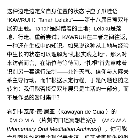
这种边走边定义自身位置的状态呼应了爪哇语
“KAWRUH：Tanah Lelaku”——第十八届日惹双年
展的主题。Tanah是脚踏着的土地；Lelaku是落
地、行走、重新尝试；KAWRUH在二者之间往返，
一种还在生成中的知识。如果说这种从土地与经验
中生长的状态可以理解为“扎根实践之地”，那么对
来访者而言，在错位与等待间，“扎根”首先意味着
识别另一套运行法制——允许天气、信仰与人际关
系主导行动，而非根据表定行程。于是问题也随之
转向：我们能否接受双年展只是生活的一部分，而
不是作品的暂时集中？
看到卡瓦彦·德·居亚（Kawayan de Guia ）的
《M.O.M.A.（片刻的口述冥想档案)》（
M.O.M.A
[Momentary Oral Meditation Archives]
），你可能
会想到纽约的那个现代美术馆，但艺术家所做的似