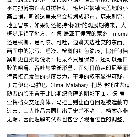
乎是把博物馆丢进搅拌机。毛坯房被铺天盖地的小
画占据，听说这里未来会规划成超市，墙未刷完，
地面冒灰，如果你还抱持“标准”的观展期待来，大
概是走错了地方。在德·居亚菲律宾的家乡，moma
还是槟榔，是可咬、可吐，边聊天边社交的东西。
画面中的涂写、唾液、槟榔的红色渍痕，比任何档
案都更直接地说明：记录不只是保存，还可以是口
腔的咀嚼、吞吐与重新形塑。面对日前从印尼至菲
律宾接连发生的制度暴力，干净的叙事显得可疑，
于是伊玛·马拉巴（ Imal Malabar）把苏哈托过去追
随者的脸重置于比比斯纪念碑的阴影下[1]。德·居
亚将档案交还身体，马拉巴则让面容回返被遮蔽的
过去，二人作品共同指出历史并不静止，档案亦非
无垢，因此理解的试探也包含了观看位置的调整。