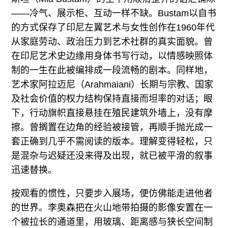
——冷气、展示柜、互动一样不缺。Bustam以自书
的方式保存了印尼左翼艺术与女性创作在1960年代
从家庭劳动、政治压力到艺术社群的真实面貌。曾
在印尼艺术史边缘用身体书写行动，以情感映照体
制的一生在此被编排成一段流畅的剧本。同样地，
艺术家阿拉迈尼（Arahmaiani）长期与宗教、国家
及社会价值的权力结构保持直接而坦率的对话；眼
下，行动旗帜直接悬挂在殖民建筑外墙上，没有摩
擦。曾搁置在边角的经验被接管，再顺手抛光成一
套正确到几乎不需阅读的版本。理解变得轻松，只
是混杂与迟疑还没来得及出现，就已被平滑的叙事
迅速替换。
按观看的惯性，只要步入展场，便仿佛能走进他者
的世界。李奥森把在火山地带拍摄的影像安置在一
个被拉长的通道里，用玻璃、距离感与狭长空间制