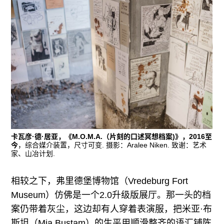
卡瓦彦·德·居亚，《M.O.M.A.（片刻的口述冥想档案)》，2016至
今
，综合媒介装置，尺寸可变. 摄影：Aralee Niken. 致谢：艺术
家、山冶计划.
相较之下，弗里德堡博物馆（Vredeburg Fort
Museum）仿佛是一个2.0升级版展厅。那一头的档
案仍带着灰尘，这边却有人穿着表演服，把米亚·布
斯坦（Mia Bustam）的生平用顺滑整齐的语汇铺陈