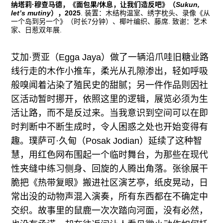
纳塔莉·穆查马德，《面包果/休息，让我们造反吧》（
Sukun,
let’s mutiny
），2025
. 装置：木结构温室、绣字枕头、录像《从
一个岛到另一个》（时长7分钟）、椰叶编织、藤席. 致谢：艺术
家、日惹双年展.
艾加·贾亚（Egga Jaya）做了一辆沿爪哇旧糖业路
线行走的木作小推车，柔光从孔隙渗出，轻如呼吸
般嗅闻着沾染了殖民史的甜腻；另一件作品则因社
区活动暂时挪开，依照这里的逻辑，展览必须为生
活让路，而不是反过来。当我意识到空间可以在即
时判断中不断生成时，令人困惑之处也开始变得有
趣。璞萨可·久甸（Posak Jodian）延续了这种智
慧，用红色网布围起一个临时舞台，为那些在现代
性夹缝中练习侧身、回旋的人腾出角落。张徐展干
脆把《热带复眼》搬进社区演艺亭，纸皮晃动，日
常出没的动物声混入演奏，所有东西都在不确定中
交织。故事里的鼠鹿一次次踏向河面，没有必然，