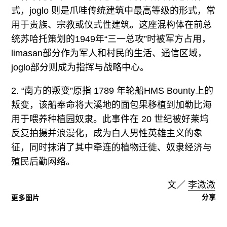
式，joglo 则是爪哇传统建筑中最高等级的形式，常
用于贵族、宗教或仪式性建筑。这座混构体在前总
统苏哈托策划的1949年“三一总攻”时被军方占用，
limasan部分作为军人和村民的生活、通信区域，
joglo部分则成为指挥与战略中心。
2. “南方的叛变”原指 1789 年轮船HMS Bounty上的
叛变，该船奉命将大溪地的面包果移植到加勒比海
用于喂养种植园奴隶。此事件在 20 世纪被好莱坞
反复拍摄并浪漫化，成为白人男性英雄主义的象
征，同时抹消了其中牵连的植物迁徙、奴隶经济与
殖民后勤网络。
文／
李溦溦
分享
更多图片