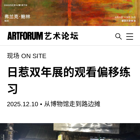
Toggl
现场 ON SITE
artguide
新闻
日惹双年展的观看偏移练
展评
习
杂志
专栏
2025.12.10 •
从博物馆走到路边摊
视频
ENGLISH
ART & EDUCATION