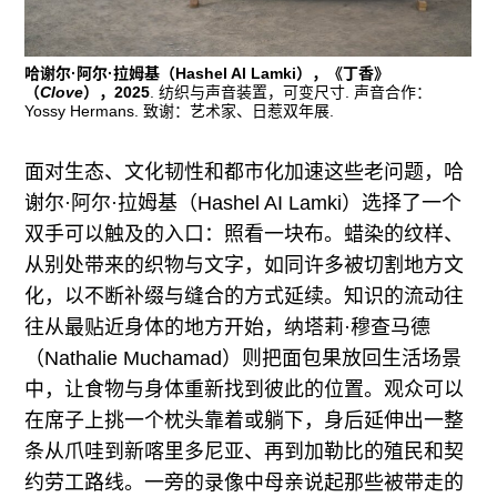
哈谢尔·阿尔·拉姆基（Hashel Al Lamki），《丁香》
（
Clove
），2025
. 纺织与声音装置，可变尺寸. 声音合作：
Yossy Hermans. 致谢：艺术家、日惹双年展.
面对生态、文化韧性和都市化加速这些老问题，哈
谢尔·阿尔·拉姆基（Hashel AI Lamki）选择了一个
双手可以触及的入口：照看一块布。蜡染的纹样、
从别处带来的织物与文字，如同许多被切割地方文
化，以不断补缀与缝合的方式延续。知识的流动往
往从最贴近身体的地方开始，纳塔莉·穆查马德
（Nathalie Muchamad）则把面包果放回生活场景
中，让食物与身体重新找到彼此的位置。观众可以
在席子上挑一个枕头靠着或躺下，身后延伸出一整
条从爪哇到新喀里多尼亚、再到加勒比的殖民和契
约劳工路线。一旁的录像中母亲说起那些被带走的