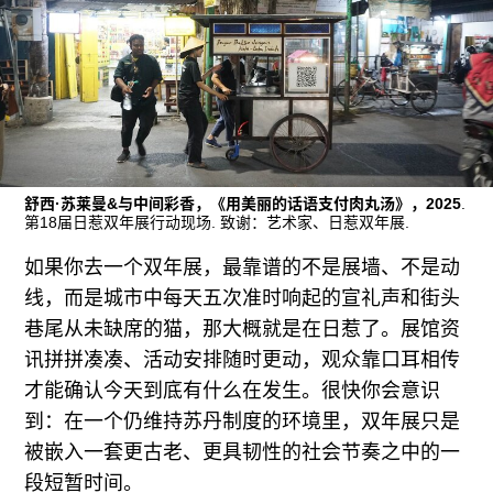
广告
订阅
往期内容
舒西·苏莱曼&与中间彩香，《用美丽的话语支付肉丸汤》，2025
.
联系我们
第18届日惹双年展行动现场. 致谢：艺术家、日惹双年展.
关注我们
如果你去一个双年展，最靠谱的不是展墙、不是动
线，而是城市中每天五次准时响起的宣礼声和街头
巷尾从未缺席的猫，那大概就是在日惹了。展馆资
讯拼拼凑凑、活动安排随时更动，观众靠口耳相传
才能确认今天到底有什么在发生。很快你会意识
到：在一个仍维持苏丹制度的环境里，双年展只是
被嵌入一套更古老、更具韧性的社会节奏之中的一
段短暂时间。