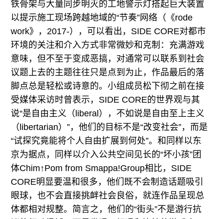
铁骨架与大量同步明灭的工地警示灯搭起巨大装置
以提示施工现场跨越地域的“节奏”网络（《rode
work》，2017-），可以看出，SIDE CORE对都市
环境的关注和介入方式非常微妙和克制：充满游戏
意味，但不至于变成恶搞，对通常可以联系到社会
议题上去的主题往往只是点到为止，作品最后的落
脚点总是轻松或诗意的。小组成员松下彻之前在接
受媒体采访时曾表示，SIDE CORE的世界观与其
说“是自由主义（liberal），不如说是自由至上主义
（libertarian）”，他们的目标不是“改变社会”，而是
“试探究竟能将个人自由扩展到何处”。和同样以东
京为据点，同样以介入公共空间见长的“坏小孩”团
体Chim↑Pom from Smappa!Group相比，SIDE
CORE明显要温和很多，他们既不会制造话题吸引
眼球，也不会直接挑衅社会良俗，就连作品呈现总
体都相对规整。简言之，他们的“街头”不是游行抗