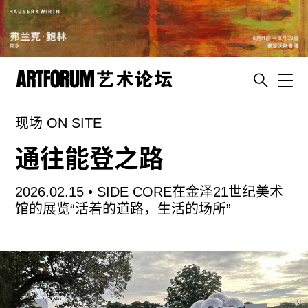
Toggl
现场 ON SITE
artguide
新闻
通往能登之路
展评
2026.02.15 •
SIDE CORE在金泽21世纪美术
杂志
馆的展览“活着的道路，生活的场所”
专栏
视频
ENGLISH
ART & EDUCATION