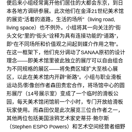
便后来小组经常离开他们居住的大都会东京，到日
本各地方调研参展。此次他们在金泽21世纪美术馆
的展览“活着的道路，生活的场所”（living road,
living space）也不例外。小组将其一向关注的“街
头文化”里的“街头”诠释为具有连接功能的“道路”，
即“在不同场所和价值观之间起到媒介作用之物”。
在这一框架下，他们充分调动了SANAA原初的设计
理念——即美术馆里彼此独立的展厅可以自由组合
为不同规格的展区——将免费区域扩大至核心展
区，以此在美术馆内开辟“新路”。小组与职业滑板
运动员/影像创作者森田贵宏合作，将场馆中心的圆
形展厅（14号展示室）变成了一个临时的滑板公
园，每天美术馆闭馆前一个小时，专门开放给滑板
玩家使用。而森田仅是此次展览三位合作者之一，
其他两位包括美国涂鸦艺术家史蒂芬·鲍尔斯
（Stephen ESPO Powers）和艺术空间经营者细野