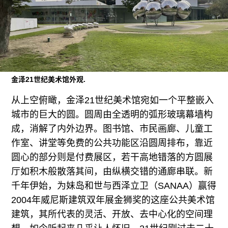
广告
订阅
往期内容
金泽21世纪美术馆外观.
从上空俯瞰，金泽21世纪美术馆宛如一个平整嵌入
联系我们
城市的巨大的圆。圆周由全透明的弧形玻璃幕墙构
关注我们
成，消解了内外边界。图书馆、市民画廊、儿童工
作室、讲堂等免费的公共功能区沿圆周排布，靠近
圆心的部分则是付费展区，若干高地错落的方圆展
厅如积木般散落其间，由纵横交错的通廊串联。新
千年伊始，为妹岛和世与西泽立卫（SANAA）赢得
2004年威尼斯建筑双年展金狮奖的这座公共美术馆
建筑，其所代表的灵活、开放、去中心化的空间理