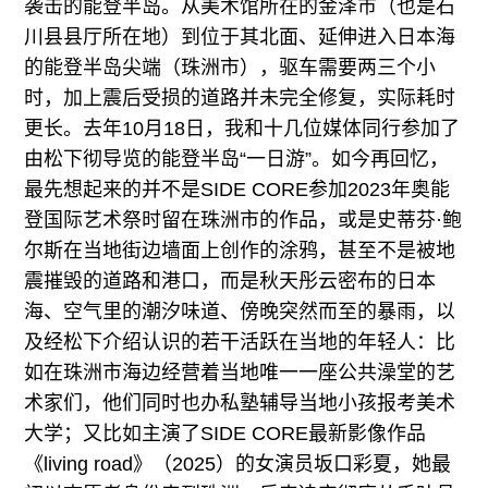
袭击的能登半岛。从美术馆所在的金泽市（也是石
川县县厅所在地）到位于其北面、延伸进入日本海
的能登半岛尖端（珠洲市），驱车需要两三个小
时，加上震后受损的道路并未完全修复，实际耗时
更长。去年10月18日，我和十几位媒体同行参加了
由松下彻导览的能登半岛“一日游”。如今再回忆，
最先想起来的并不是SIDE CORE参加2023年奥能
登国际艺术祭时留在珠洲市的作品，或是史蒂芬·鲍
尔斯在当地街边墙面上创作的涂鸦，甚至不是被地
震摧毁的道路和港口，而是秋天彤云密布的日本
海、空气里的潮汐味道、傍晚突然而至的暴雨，以
及经松下介绍认识的若干活跃在当地的年轻人：比
如在珠洲市海边经营着当地唯一一座公共澡堂的艺
术家们，他们同时也办私塾辅导当地小孩报考美术
大学；又比如主演了SIDE CORE最新影像作品
《living road》（2025）的女演员坂口彩夏，她最