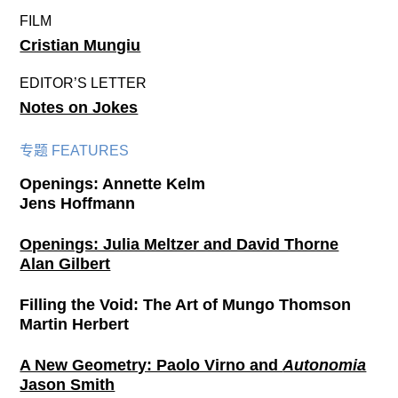
FILM
Cristian Mungiu
EDITOR’S LETTER
Notes on Jokes
专题 FEATURES
Openings: Annette Kelm
Jens Hoffmann
Openings: Julia Meltzer and David Thorne
Alan Gilbert
Filling the Void: The Art of Mungo Thomson
Martin Herbert
A New Geometry: Paolo Virno and
Autonomia
Jason Smith