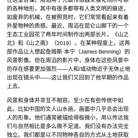
在这里合谋。周滔用了光敏传感器来强化他所考察
的各种地形，其中有很多都带有人类文明的痕迹，
如废弃的机械，在被照亮时，它们常常看起来有着
外星物种的质感。最近，周滔在昆仑山脚下的一个
生态工业园花了两年时间制作出两部长片，《山之
北》和《山之南》（2019）。在某种程度上，这两
部作品让人想起詹姆斯·本宁（James Benning）的
风景影像。但在周滔的影片中，身体在这些风景中
的存在感要更加强烈——人和/或动物近乎无休止地
出现在镜头中——这让我们又回到了他早期的作品
上去。
风景和身体并非互不相容。至少在有些传统中如
此。比如中国的文人山水画，画面中几乎总会出现
人的形象。他们通常被描绘得极微小，用以传达我
们与自然相比是多么微不足道。我们没有办法完全
独立。我们都是以不同物种各自的方式从土地获取