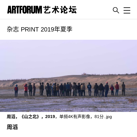
Toggl
杂志 PRINT 2019年夏季
artguide
新闻
展评
杂志
专栏
视频
ENGLISH
ART & EDUCATION
广告
周滔，《山之北》，2019
，单频4K有声影像，81分..jpg
订阅
周滔