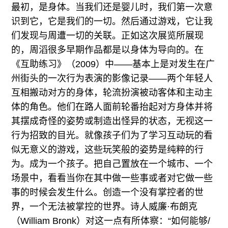
往期内容
最初，是身体。当我们还是婴儿时，我们第一次意
识到它，它是我们的一切。然后通过游戏，它让我
们发现与周遭一切的关联。正如这次展览所展现
的，周滔很多早期作品都是以身体为导向的。在
联系我们
《互助练习》（2009）中——基本上是对发生在广
关注我们
州街头的一次行为表演的影像记录——两个年轻人
互相搬动对方的身体，轮流扮演被动客体和主动主
体的角色。他们在路人面前轮番抬起对方身体并将
其摆成奇怪的姿势或制造出怪异的状态，无视这一
行为招致的目光。就像孩子们为了学习互动玩的看
似无意义的游戏，这些玩笑般的姿势是纯粹的行
为。成为一个孩子。把自己置放在一个城市、一个
场景中，看看当你在其中做一些事或者对它做一些
事的时候会发生什么。创造一个没有掌控者的世
界，一个无法被掌控的世界。诗人威廉·布朗克
（William Bronk）对这一点有所体察：“如何能够/