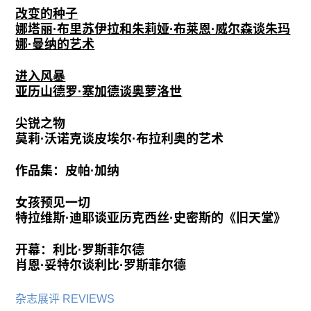
改变的种子
娜塔丽·布里苏伊拉和朱莉娅·布莱恩·威尔森谈朱玛
娜·曼纳的艺术
进入风暴
亚历山德罗·塞加德谈奥萝洛世
尖锐之物
莫莉·沃诺克谈皮埃尔·布拉利奥的艺术
作品集：皮帕·加纳
女孩预见一切
特拉维斯·迪耶谈亚历克西丝·史密斯的《旧天堂》
开幕：利比·罗斯菲尔德
肖恩·妥特尔谈利比·罗斯菲尔德
杂志展评 REVIEWS