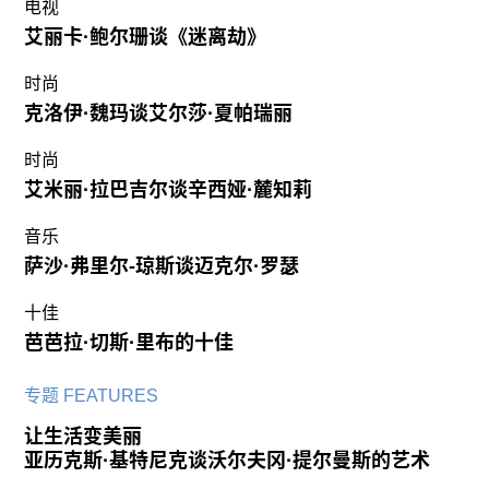
电视
艾丽卡·鲍尔珊谈《迷离劫》
时尚
克洛伊·魏玛谈艾尔莎·夏帕瑞丽
时尚
艾米丽·拉巴吉尔谈辛西娅·麓知莉
音乐
萨沙·弗里尔-琼斯谈迈克尔·罗瑟
十佳
芭芭拉·切斯·里布的十佳
专题 FEATURES
让生活变美丽
亚历克斯·基特尼克谈沃尔夫冈·提尔曼斯的艺术