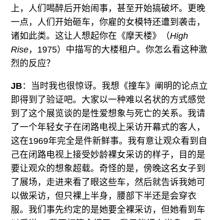
上，人们喝醉后开始闹事，甚至开始搞破坏。更晚
一点，人们开始砸车，你雇的女模特还遭到袭击，
诸如此类。这让人想起你在《摩天楼》（
High
Rise
，1975）中描写的大楼租户。你怎么看这种激
烈的反应？
JB
：当时我也很惊讶。我想《撞车》阐明的论点立
即得到了验证吧。大家以一种难以名状的方式感觉
到了这个展览谈的是性爱想象与死亡的关系。我请
了一个年轻女子在闭路电视上采访开幕式的客人，
这在1969年完全是件新鲜事。我有意让观众看到自
己在闭路电视上接受妙龄裸女采访的样子，目的是
要让观众的想象超载。奇怪的是，傍晚这名女子到
了展场，走进来看了眼这些车，然后就告诉我她可
以做采访，但只裸上半身，腰部下半还是会穿衣
服。我们事先约定的是她要全裸采访，但她看到车