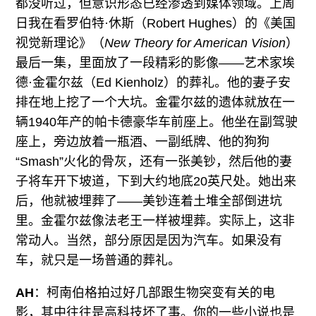
都没听过，但意识形态已经渗透到媒体领域。上周
日我在看罗伯特·休斯（Robert Hughes）的《美国
视觉新理论》（
New Theory for American Vision
）
最后一集，里面放了一段精彩的影像——艺术家埃
德·金霍尔兹（Ed Kienholz）的葬礼。他的妻子安
排在地上挖了一个大坑。金霍尔兹的遗体就放在一
辆1940年产的帕卡德豪华车前座上。他坐在副驾驶
座上，旁边放着一瓶酒、一副纸牌、他的狗狗
“Smash”火化的骨灰，还有一张美钞，然后他的妻
子将车开下坡道，下到大约地底20英尺处。她出来
后，他就被埋葬了——美钞连着土堆全部倒进坑
里。金霍尔兹像法老王一样被埋葬。实际上，这非
常动人。当然，部分原因是因为汽车。如果没有
车，就只是一场普通的葬礼。
AH
：柯南伯格拍过好几部跟生物突变有关的电
影，其中往往是高科技坏了事。你的一些小说也是