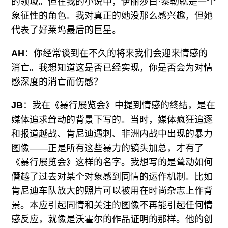
的领域。但在我的小说中，伊丽莎白·泰勒就是一个
象征性的角色。我对真正的她没那么感兴趣，但她
代表了好莱坞最后的巨星。
AH
：你经常谈到在不久的将来我们会迎来情感的
消亡。我想知道这是否已经实现，你是否会为对情
感深度的消亡而伤感？
JB
：我在《暴行展览会》中提到情感的终结，是在
媒体追求耸动的背景下写的。当时，媒体疯狂追逐
和报道越战、肯尼迪遇刺、非洲内战中出现的暴力
图像——正是所有这些暴力的镜头加总，才有了
《暴行展览会》这样的名字。我想写的是耸动如何
僭越了过去对某个对象感到同情的运作机制。比如
肯尼迪车队放大的照片可以被用在时尚杂志上作背
景。本应引起同情和关注的图像不再能引起任何情
感反应，就像是沃霍尔的作品证明的那样。他的创