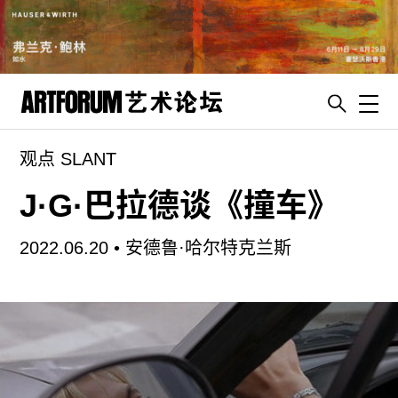
Toggl
观点 SLANT
artguide
新闻
J·G·巴拉德谈《撞车》
展评
2022.06.20 •
安德鲁·哈尔特克兰斯
杂志
专栏
视频
ENGLISH
ART & EDUCATION