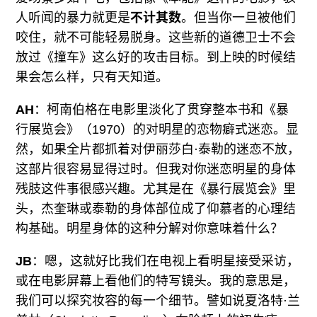
人听闻的暴力就更是
不计其数
。但当你一旦被他们
咬住，就不可能轻易脱身。这些新的道德卫士不会
放过《撞车》这么好的攻击目标。到上映的时候结
果会怎么样，只有天知道。
AH
：柯南伯格在电影里淡化了贯穿整本书和《暴
行展览会》（1970）的对明星的恋物癖式迷恋。显
然，如果全片都抓着对伊丽莎白·泰勒的迷恋不放，
这部片很容易显得过时。但我对你迷恋明星的身体
残肢这件事很感兴趣。尤其是在《暴行展览会》里
头，杰奎琳或泰勒的身体部位成了仰慕者的心理结
构基础。明星身体的这种分解对你意味着什么？
JB
：嗯，这就好比我们在电视上看明星接受采访，
或在电影屏幕上看他们的特写镜头。我的意思是，
我们可以探究妆容的每一个细节。譬如说夏洛特·兰