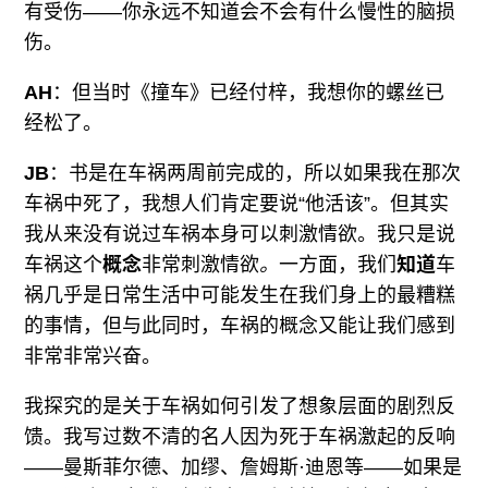
有受伤——你永远不知道会不会有什么慢性的脑损
伤。
AH
：但当时《撞车》已经付梓，我想你的螺丝已
经松了。
JB
：书是在车祸两周前完成的，所以如果我在那次
车祸中死了，我想人们肯定要说“他活该”。但其实
我从来没有说过车祸本身可以刺激情欲。我只是说
车祸这个
概念
非常刺激情欲
。
一方面，我们
知道
车
祸几乎是日常生活中可能发生在我们身上的最糟糕
的事情，但与此同时，车祸的概念又能让我们感到
非常非常兴奋。
我探究的是关于车祸如何引发了想象层面的剧烈反
馈。我写过数不清的名人因为死于车祸激起的反响
——曼斯菲尔德、加缪、詹姆斯·迪恩等——如果是