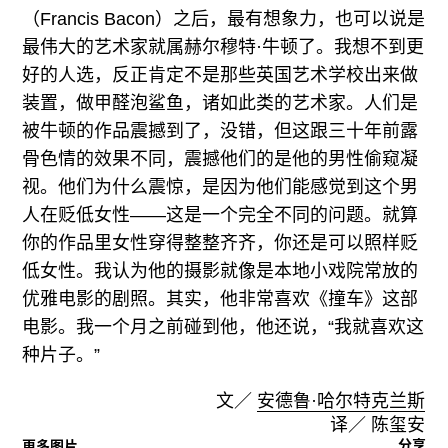
（Francis Bacon）之后，最有想象力，也可以说是
最伟大的艺术家就属赫尔穆特·牛顿了。我想不到更
好的人选，反正肯定不是那些英国艺术学校出来做
装置，做甲醛泡鲨鱼，诸如此类的艺术家。人们是
被牛顿的作品震撼到了，没错，但这跟三十年前露
骨色情的效果不同，震撼他们的是他的男性偷窥凝
视。他们为什么震惊，是因为他们能感觉到这个男
人在贬低女性——这是一个完全不同的问题。就算
你的作品里女性穿得整整齐齐，你还是可以照样贬
低女性。我认为他的摄影就像是本地小戏院常放的
优雅电影的剧照。其实，他非常喜欢《撞车》这部
电影。我一个月之前碰到他，他还说，“我就喜欢这
种片子。”
文／
安德鲁·哈尔特克兰斯
译／ 陈玺安
分享
更多图片