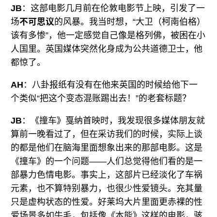
JB
：这部电影几月前在伦敦电影节上映，引发了一
场
不可思议
的风暴。我当时想，“大卫（柯南伯格）
该有多惨”，他一定感觉自己像是格列佛，被困在小
人国里。英国媒体突然化身成为公共道德卫士，他
都惊了。
AH
：八卦报纸有没有在他来英国的时候给他下一
个类似“把这个变态混账踢出去！”的老套标题？
JB
：《撞车》戛纳首映时，我发现很多媒体朋友就
算前一晚看过了，但在采访我们的时候，实际上谈
的都是他们在脑海里面想象出来的那部电影。这是
《撞车》的一个问题——人们总觉得他们看的是一
部暴力色情电影。事实上，这部片已经淡化了车祸
元素，也不算特别暴力，也很少性爱镜头。充其量
只是虚构状态的性爱。好莱坞大片里面更赤裸的性
爱场景多如牛毛，包括像《本能》这样的电影，骇