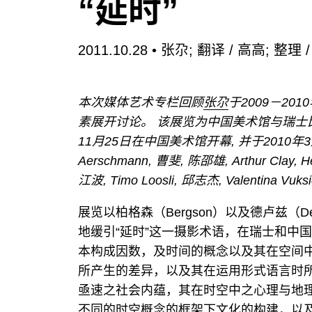
“延时”
2011.10.28 •
张尕
;
翻译 / 高高
;
整理 
本次媒体艺术专栏回顾
张尕
于2009－2
素展开讨论。 该展览为中国美术馆与瑞士比
11月25日在中国美术馆开幕, 并于2010
Aerschmann, 曹斐, 陈邵雄, Arthur Clay, 
江波, Timo Loosli, 邱志杰, Valentina 
展览以柏格森（Bergson）以及德卢兹（
地缓引“延时”这一摄影术语，在瑞士和中
本构成因数，及时间的概念以及其在空间
所产生的差异，以及其在运用形式语言时
亟速之社会内蕴，其在时空中之心理与地
不同的时空概念的框架下文化的构建，以