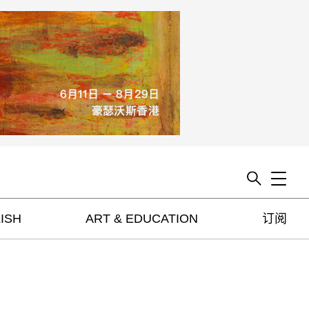
Toggle
ISH
ART & EDUCATION
订阅
artguide
新闻
展评
杂志