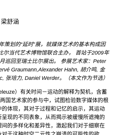
/ 梁舒涵
010年策划的“延时”展，就媒体艺术的基本构成因
尔当代艺术博物馆联合主办， 首站于2009年
年3月巡回至瑞士比尔展出。 参展艺术家：Peter
Hervé Graumann,Alexander Hahn, 胡介鸣, 金
Vuksic, 张培力, Daniel Werder。（本文作为节选）
Deleuze）有关时间－运动的解释为契机，含蓄
国两国艺术家的参与中，试图检验数字媒体的根
中的体现，其对于过程和记忆的启示，其运动
所呈现的不同表象，从而揭示被缓慢所遮掩的
理间的多样化和差异性，激起我们对于细察在
及对于这种时空二元性之崩溃的可能性的欲