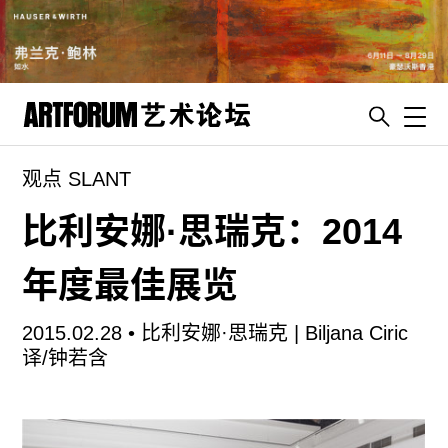
Toggl
观点 SLANT
artguide
新闻
比利安娜·思瑞克：2014
展评
年度最佳展览
杂志
专栏
2015.02.28 •
比利安娜·思瑞克 | Biljana Ciric
视频
译/钟若含
ENGLISH
ART & EDUCATION