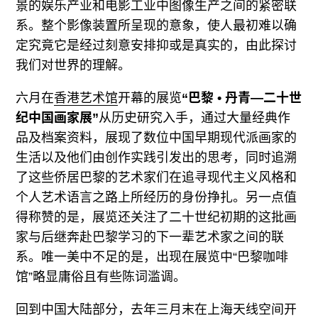
景的娱乐产业和电影工业中图像生产之间的紧密联
系。整个影像装置所呈现的意象，使人最初难以确
定究竟它是经过刻意安排抑或是真实的，由此探讨
我们对世界的理解。
六月在
香港艺术馆
开幕的展览
“巴黎 • 丹青—二十世
纪中国画家展”
从历史研究入手，通过大量经典作
品及档案资料，展现了数位中国早期现代派画家的
生活以及他们由创作实践引发出的思考，同时追溯
了这些侨居巴黎的艺术家们在追寻现代主义风格和
个人艺术语言之路上所经历的身份挣扎。另一点值
得称赞的是，展览还关注了二十世纪初期的这批画
家与后继奔赴巴黎学习的下一辈艺术家之间的联
系。唯一美中不足的是，出现在展览中“巴黎咖啡
馆”略显庸俗且有些陈词滥调。
回到中国大陆部分，去年三月末在上海天线空间开