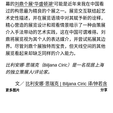
幕的
刘鼎个展“华盛顿湖”
可能是近年来我在中国看
过的构思最为精良的个展之一。展览交互联结起艺
术史性描述，并在展览语境中对其赋予新的诠释，
精心营造的展览设计和观看情景暗示了一种由策展
介入手法带动的艺术实践，这在中国可谓难得。刘
鼎将展览视为其个人的表达媒介，并尝试拓展其边
界。尽管刘鼎个展独特而宝贵，但天线空间的其他
展览看起来却缺乏同样的介入能力。
比利安娜·思瑞克（Biljana Ciric）是一名现居上海
的独立策展人/评论家。
文／
比利安娜·思瑞克 | Biljana Ciric 译/钟若含
分享
更多图片