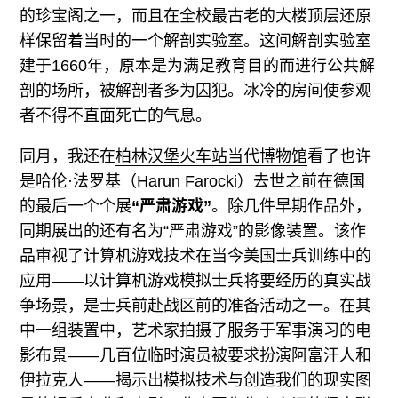
的珍宝阁之一，而且在全校最古老的大楼顶层还原
样保留着当时的一个解剖实验室。这间解剖实验室
建于1660年，原本是为满足教育目的而进行公共解
剖的场所，被解剖者多为囚犯。冰冷的房间使参观
者不得不直面死亡的气息。
同月，我还在
柏林汉堡火车站当代博物馆
看了也许
是哈伦·法罗基（Harun Farocki）去世之前在德国
的最后一个个展
“严肃游戏”
。除几件早期作品外，
同期展出的还有名为“严肃游戏”的影像装置。该作
品审视了计算机游戏技术在当今美国士兵训练中的
应用——以计算机游戏模拟士兵将要经历的真实战
争场景，是士兵前赴战区前的准备活动之一。在其
中一组装置中，艺术家拍摄了服务于军事演习的电
影布景——几百位临时演员被要求扮演阿富汗人和
伊拉克人——揭示出模拟技术与创造我们的现实图