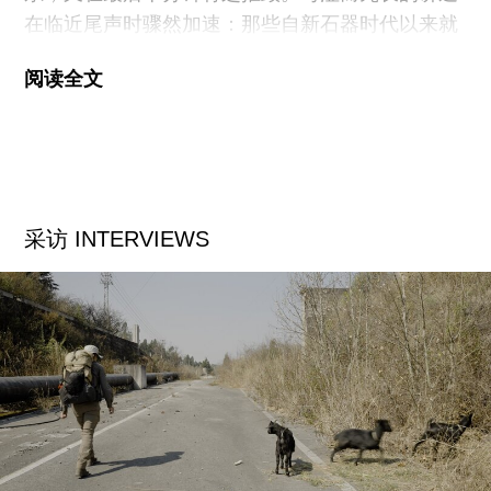
在临近尾声时骤然加速：那些自新石器时代以来就
存在的螺蛳，正在人类改造环境的过程中大量灭
阅读全文
绝。于是，那些对螺蛳争先恐后的命名、不断增殖
的物种分类学知识、乃至分类学本身，都像马嘉理
客死他乡的命运一样，成为一种令人惊愕的偶然。
马嘉理不曾从那片他宣称将毫无阻碍地穿越的群山
中读出自己的死亡，而人类之于自然又将如何？一
采访 INTERVIEWS
个半小时里，我从昏昏欲睡到潸然泪下，感动于连
资本主义都无法消化的剩余——艺术家纯粹、真挚
而无用的爱。
22日，腿伤恢复得比想象中快，我在绵绵细雨中跛
行，穿行于画廊间。张然在“危情眼”（CLC画廊）
中呈现了仿佛同时来自远古与近未来的某种另类科
学产物。这些介于秩序与随机、连贯与断裂之间的
神秘图像结构，实则源于艺术家对眼底飞蚊症的观