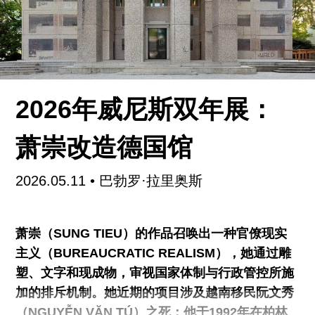
酸雨。众所周知，今年将不会颁发传统意义上的金
狮奖，但即便交由公众投票，他们恐怕也会把奖项
投给弗洛伦蒂娜·霍尔辛格（Florentina Holzinger）
的奥地利馆：这是我近年来看过最生猛、最奇特、
也最令人难忘的表演装置。过去十年间，霍尔辛格
从欧洲戏剧圈那个的“坏孩子”（但广受喜爱）逐渐
2026年威尼斯双年展：
进入了当代艺术界这个新剧场。她的大型群体表演
通常持续数小时，演员多以裸体出演，充斥着特
萧崇改造德国馆
技、极端身体行为、令人不安的独白，但也不乏意
外动人的轻盈与希望时刻。去年我在柏林人民剧院
2026.05.11
•
巴勃罗·拉里奥斯
（Volksbühne）看了她的新作《没有夏天的一年》
（
A Year without Summer
），现场出现
萧崇（SUNG TIEU）的作品召唤出一种官僚现实
主义（BUREAUCRATIC REALISM），她通过雕
塑、文字和现成物，审视国家体制与行政管控所施
加的排斥机制。她近期的项目涉及越南移民阮文秀
（NGUYỄN VĂN TÚ）之死：他于1992年在柏林