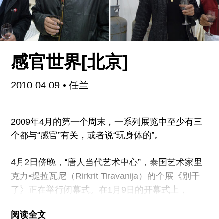
广告
订阅
往期内容
感官世界[北京]
2010.04.09
• 任兰
联系我们
关注我们
2009年4月的第一个周末，一系列展览中至少有三
个都与“感官”有关，或者说“玩身体的”。
4月2日傍晚，“唐人当代艺术中心”，泰国艺术家里
克力•提拉瓦尼（Rirkrit Tiravanija）的个展《别干
了》正在举行闭幕式。在1月9日的开幕式上，
Rirkrit请来的师傅曾为观众奉上豆腐脑和油条。这
阅读全文
天的闭幕式上，Rirkrit围着白围裙，在制砖机附近