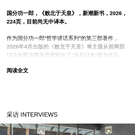
洞，再将四块板材拼合成竖立的中空纪念碑，以此
国分功一郎，《败北于天皇》，新潮新书，2026，
延续之前对物质形态的探索。其他作品则嵌入了社
224页，目前尚无中译本。
区的“精神建筑”——上院和山谷音乐厅中。第一次
造访热带以外地区的印尼艺术家阿南达·费尔曼·夏
作为国分功一郎“哲学讲话系列”的第三部著作，
里夫特（Ananda
2026年4月出版的《败北于天皇》将主题从前两部
讨论的西方哲学思想转向了“战后日本”或当代日
本，涉及的思想家也都是战后日本思想史上的几位
阅读全文
重要人物。不过，在学科领域的跨越背后，国分在
本书中试图思考和探讨的主题与他迄今为止出版的
一系列著作并无差异，也即思考民主主义在当代日
本历史中的可能性和限度。
甚至可以说，这个在国分过往的著作中借助许多现
采访 INTERVIEWS
代西方思想家得到讨论的议题，终于在这本书中通
过对“战后日本”的反思获得了前所未有的急迫性和