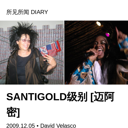
历程。
所见所闻 DIARY
和前面的两个个展不同，本次展览看不到太多方力
钧的原作而是侧重文献资料的展示。从展览中大量
的创作手稿、笔记和整个学艺生涯的资料来看，方
力钧懂得小心翼翼保存和经营自己的艺术作品。文
献展示了方力钧从少年时期开始的学艺生涯至今的
图像和文字资料，包括艺术家本人的素描、色彩、
速写、创作手稿、创作素材等等，此外他还搜集了
学习期间对他有影响老师、同学的作品，在他看
来，成功并不是那么必然，所以每一个经历细节都
值得在回顾中展中间展示。少有艺术家可以这么完
SANTIGOLD级别 [迈阿
整的保存关于自己的全部资料，方力钧称自己在整
理资料的过程是幸运的，资料的保存得到了很多人
密]
的帮助，并且在90年代就有了自己的工作室和助
手。颇受外界质疑的是，大型的回顾展的目的，到
2009.12.05
• David Velasco