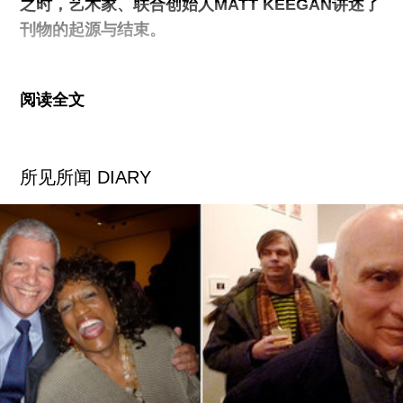
之时，艺术家、联合创始人MATT KEEGAN讲述了
刊物的起源与结束。
当我们2003年开始这个项目时，我还在哥伦比亚大
阅读全文
学的MFA项目读第二学期的刻成，当时的想法是希
望能出本刊物，体现学校这种集体化而又散漫无序
的空间特色，
NDP
希望能在第一期解读这种关系，
所见所闻 DIARY
就如一场无主题的、有灵活性的群展那样。
Lizzy Lee和我创办了
NDP
（名字来自于我们小时候
在长岛生活时将两个街区连接起来的街名）,作为项
目的艺术总监，她希望能用成本划算的棕色塑胶纸
做封皮,囊括第一期的所有内容。就如大多数艺术项
目一样，所有的决定都是在我们力所能及的范围内
进行的（如配货和邮寄）。当然，我们也不希望刊
物有一个具体的开始，中间段或者结束；理想的