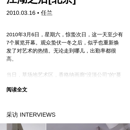
来说，要想搞清楚阿拉伯联合酋长国内部到底怎么
回事儿简直比登天还难。七个酋长国里至少有三个
2010.03.16
• 任兰
都在拼命想成为该地区独一无二的文化中心，它们
之间的关系与其说是公开合作不如说更像暗地较
2010年3月6日，星期六，惊蛰次日，这一天至少有
劲。
7个展览开幕。观众蛰伏一冬之后，似乎也重新焕
发了对艺术的热情。无论走到哪儿，出勤率都很
当然，沙迦曾一度是所有酋长国中最热门的生活方
高。
式典范。如今迪拜出尽风头，而阿布扎比则像地平
线上冉冉升起的黑暗之星，等着把所有人的能量都
当日，草场地艺术区，香格纳画廊“没顶公司”的“蔓
吸进它由各种首
延”展开幕。这个个展的举行刚好印证了徐震去年出
阅读全文
席“中坚”展时所言：“公司效益很好，很快要到北京
开‘分公司’了。”“没顶”最新出品，依然走国际政治
幽默的路线，嘻笑调侃，皆成作品。我问公司的法
采访 INTERVIEWS
人代表徐震：“‘徐震’真的不回来了吗？”他笑答：
“‘徐震’现在没有‘没顶’值钱啦！”