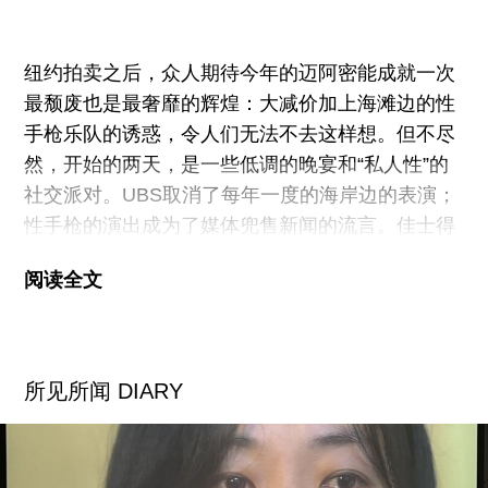
底是有意要展示成功艺术家作为普通个体的生活点
滴，还是急于总结艺术家的历程从而夸大他的艺术
纽约拍卖之后，众人期待今年的迈阿密能成就一次
成就，但无论哪个观点都无法抹杀展览作为当代艺
最颓废也是最奢靡的辉煌：大减价加上海滩边的性
术家个案研究的重要意义。
手枪乐队的诱惑，令人们无法不去这样想。但不尽
然，开始的两天，是一些低调的晚宴和“私人性”的
方力钧的作品体现出整体统一的特征，从他大学毕
社交派对。UBS取消了每年一度的海岸边的表演；
业开始创作的光头形象到近期的水和天空，如果说
性手枪的演出成为了媒体兜售新闻的流言。佳士得
的Amy Cappellazzo，是佛罗里达人，在开幕上，
阅读全文
回忆起了从前的艺术派对，“桔子奶酪，凯尔饼干，
便宜的酒。”环视一下四周，即使是后繁华时代的迈
阿密，还是有着一定的档次。当然，一阵天都是随
手可得的龙虾和Iggy Pop。
所见所闻 DIARY
NADA博览会以往的预览向后推迟了，所以周二晚
上变成了第五届设计迈阿密展览。今年第一个大惊