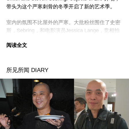
带头为这个严寒刺骨的冬季开启了新的艺术季。
Carole
室内的氛围不比屋外的严寒。大批粉丝围住了史密
斯，Sebring，和电影演员Jessica Lange，竞相拍
照。Calvin Klein站在一边和朋友说话。影人Albert
阅读全文
Maysles坐在前台边上，为一位不说意第绪语的人
解释nachas的意思。摄影师Edward Mapplethorpe
和艺术家、作家Jack Walls在前厅单独聊天，Ryan
所见所闻 DIARY
McGinley也进来了，一个胳膊上带着复原黑手套，
另一只打着石膏。他解释说这是在New Hampshire
滑雪时摔的，当时他为《时代》杂志拍摄冬奥会照
片。哎呀，这家伙工作也太投入了吧。
史密斯冲出人群，陪着Michael Stipe看展。包括托
不雷式的绘画，Sebring拍摄的史密斯路上生活的
大幅摄影，一些物件装置，梅普索普的比利时拖