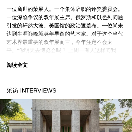
在片中，文化没有被处理成本质主义的，导演在多
一位离世的策展人。一个集体辞职的评奖委员会。
处触
一位深陷争议的双年展主席。俄罗斯和以色列问题
引发的轩然大波。美国馆的政治遮羞布。一位尚未
达到生涯巅峰就英年早逝的艺术家。对于这个当代
艺术界最重要的双年展而言，今年注定不会太
平。"你明天去博览会吗？"上周一有人这样问我
——这个口误相当耐人寻味，因为威双本并不是一
阅读全文
个艺术博览会（或者说，本不应该是）。同一天晚
上，一位德国大藏家对我说："这是我最后一次来这
里了"。周二来到这里后，我的感受是，在这个脆弱
采访 INTERVIEWS
而紧张的政治时刻（随时可能撞上抗议现场），双
年展已变得沉重而不堪负荷，像一块死沉的铁砣，
我们必须扛着它穿过花园展区（Giardini）。
但乌云密布之中仍有微光闪现——还有倾盆而下的