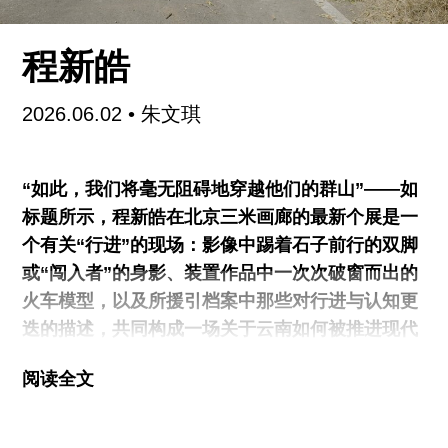
测，以及对视红蛋白这一不可视结构的材料转译。
画廊周的人声鼎沸对于观看经傲“一条直线”（魔金
程新皓
石空间）来说是灾难性的。索性人潮散去后，你还
能重返展厅，在黑暗中上缴全部感官，让目光跟随
2026.06.02
•
朱文琪
红白两枚小球游弋于木方与竹条等材料构筑的王
国，或是倾听西洋剑尖与“箭簇”于无声处的铮鸣。
话说回来，画廊周对哪些需要花时间细看的作品来
“如此，我们将毫无阻碍地穿越他们的群山”——如
说，不是灾难性的呢？吴尚聪的“月光宝盒”（站台
标题所示，程新皓在北京三米画廊的最新个展是一
中国）在展览现场并不能被全部摊开，幸而这些物
个有关“行进”的现场：影像中踢着石子前行的双脚
件的拼贴与盛放它们的盒子内外的图像拼贴互相言
或“闯入者”的身影、装置作品中一次次破窗而出的
说，在极其微观的层面完了一个又一个独立的策展
火车模型，以及所援引档案中那些对行进与认知更
工作。
迭的描述，共同构成一场关于云南如何被推进现代
世界的讨论。基于田野调查以及多年在地经验，艺
阅读全文
术家以行进为手段所做的测量在地质和历史的纵向
层面展开。另一方面，他又以轻盈的姿态，在与石
子的伴随关系中、在不乏情感共鸣的镜头之间横向