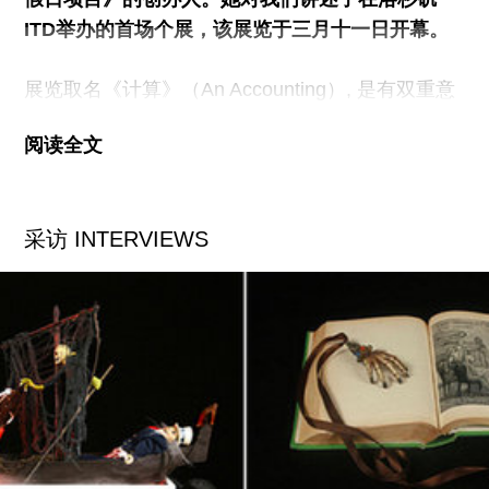
ITD举办的首场个展，该展览于三月十一日开幕。
忽然有人带我走入了小厅，我瞬间理解了叶楠的表
情。他最激动人心的一件作品，在展出前的十四个
展览取名《计算》（An Accounting）, 是有双重意
小时，意外被付之一炬。这
义的定义（指经济学和叙事）。在Itd---洛杉矶收藏
阅读全文
家Shirley Morales新建的这座宽敞的画廊里，我将
展出迄今为止所创作的最大雕塑。其规模可以和我
去年秋天在纽约的Nicelle Beauchene画廊的展览相
采访 INTERVIEWS
媲美，在那里，我最大限度地利用了一个小空间，
打造了一个密集的类似工作坊的环境，形成了一种
恰到好处的亲密感。过去几年里，我的作品参考了
某些谷仓和农村住宅，在那里，人和家禽家畜都是
在一个屋檐下生活，这里也存放劳动工具，储藏粮
食。这次展览中我处理的是同样主题性的现场，不
过就好像我们步出了谷仓走到了外面，在这个自己
做主的环境中，面向更多的一些演员一样。