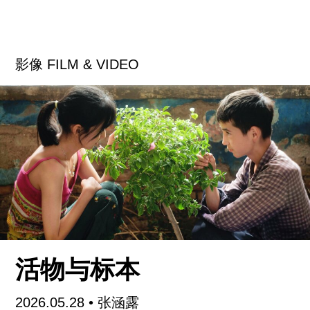
编织起诗意。展览将持续至6月20日。
从2019年行走滇越铁路的《致海洋》开始，我逐渐
影像 FILM & VIDEO
梳理出一条与道路系统有关的创作主线。我关注的
是，云南被什么样的道路所定义，以及我应如何来
讨论这些由不同道路所中介的云南旅程对地方的塑
造。
2022年，我创作了《你不要到南方去，你不要到北
方去》。简单来说，就是我从澜沧江打了一壶水，
把它背到了怒江，并且倒了进去。这两条最终奔向
不同大洋的河流，在最近处只有约50公里，贯穿二
者的道路就是盐马古道。当我沿着这条路用肉身搬
活物与标本
运一壶水时，我所见的那些道路变迁对地方感知的
形塑，直接启发我做了此次展览中的作品之一《叠
2026.05.28
•
张涵露
层与漂砾》（2023-2024）——在这件作品中，我