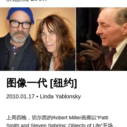
收委托费。四百多位风云人物齐聚高古轩，参加这
场为流浪人士合伙公司（Partnership for the
Homeless）募集善款的拍卖会，该想法最早是公
司长期以来的支持者理查德•塞拉（Richard
Serra）夫妇提出的。
塞拉不仅是此次活动的联合主办方之一。他通过私
人信件和电话收集了八十二名艺术家的作品，包括
德•库宁和利希滕斯坦的真迹。所得钱款将全部捐给
位于纽约市东部的儿童收容所——家庭资源中心
图像一代 [纽约]
（Family Resource Center）。一直活跃于慈善公
益事业，但从来不是社交花蝴蝶的塞拉说：“这个想
2010.01.17
• Linda Yablonsky
法似乎很不错。”艺术家Ellen Phelan感叹道：“理查
德打电话过来跟我聊了足足一个半钟头。太能说
上周四晚，切尔西的Robert Miller画廊以“Patti
了！我都惊了。”房间里除了Agnes Gund和Dorothy
Smith and Steven Sebring: Objects of Life”开场，
Lichtenstein（两人都是荣誉主席）以外，还有Jo