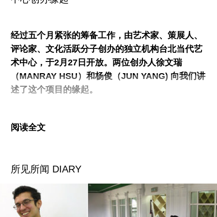
上烤Pizza。他们当即决定要搞一个这样的闭幕
式，用制砖炉给大家烤肉和咖哩饭。
经过五个月紧张的筹备工作，由艺术家、策展人、
评论家、文化活跃分子创办的独立机构台北当代艺
来宾不少，食欲旺盛，食物却供应得很慢。我没有
术中心，于2月27日开放。两位创办人徐文瑞
等到咖哩饭出炉，只等到尤伦斯当代艺术中心的讲
（MANRAY HSU）和杨俊（JUN YANG) 向我们讲
座于七点四十结束后，奥拉维尔•埃利亚松和马岩松
述了这个项目的缘起。
一行也出现在“唐人”。趁机拍了一张两位艺术家的
合影，等到明天他们的展览《感觉即真实》开幕
建立这个空间的想法源于杨俊2008年台北双年展的
时，这两颗明星一定被团团包围，不得近身。
阅读全文
作品。他策划的一个项目引起人们对当代艺术展览
条件的疑问。所以是以墙为开始---谁是那面墙呢？
谁为它买单？这是一个私人空间、官僚空间、另类
所见所闻 DIARY
空间、还是一间公寓呢？这一项目关注的是台北，
所以第一步就是要与台北的艺术群体对话。
那件作品从某点上讲就好像一个办公室的功能一