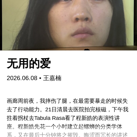
奇是邻近的停车场。博览会附近严重的交通堵塞成
为去年最大的盛景，但是今年呢，进出相当容易，
简直令人难以置信。里面的人群，与之相伴的是迷
人的艺术品，有年度设计师Maarten Baas的超现实
主义作品和新的It Boy Max Lamb的泡沫塑料家
具。设计与艺术之间陈旧的界限变得不那么重要
了，但还有人要维护这种界限。“艺术可以是设计，
无用的爱
但设计不能是艺术。”跨领域的艺术家Ben Jones
说，今年他在设计/迈阿密亦有作品展出。不过一个
2026.06.08
•
王嘉楠
旁观者说得挺对：“在这里，你可以两者都碰。”
从设计迈阿密出来，我们来到了Terence Riley和
画廊周前夜，我摔伤了腿，在最需要暴走的时候失
John Bennett的地盘，这里介于Philip Johnson的迎
去了行动能力。21日清晨去医院拍完核磁，下午我
宾厅和David
拄着拐杖去Tabula Rasa看了程新皓的表演性讲
座。程新皓先花一个小时建立起螺蛳的分类学体
系，又在最后十分钟将之摧毁。晦涩而冗长的讲述