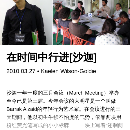
样；我们把一面旗放在了双年展期间我们使用的一
座建筑上，上面写的是A CONTEMPORARY ART
CENTER TAIPEI – A PROPOSAL（一个当代艺术
中心—台北提案）。还有一个发布会，将本地的艺
术专家聚在了一起，讨论台湾如今发生的一切。这
样，杨俊的个人作品就变成了一个集体项目，努力
满足与此有关的每个人的期望，但是它也具有严肃
在时间中行进[沙迦]
的诉求，作为一个独立于经济或政治影响的更广阔
的讨论平台，它该如何运作发展。
2010.03.27
• Kaelen Wilson-Goldie
台北当代艺术中心是由艺术家、策展人和评论家进
沙迦一年一度的三月会议（March Meeting）举办
行的一场更为集中的尝试，对于一个空间该如何运
至今已是第三届。今年会议的大明星是一个叫做
作和规划，他们确实进行了认真思考。去年夏天，
Barrak Alzaid的年轻行为艺术家。在会议进行的三
这个项目进行的第一阶段里，一位开发商在批给了
天期间，他以初生牛犊不怕虎的气势，依靠两块用
我们一个场地，他在台北西门买了好多楼。他们给
粉红荧光笔写成的小小标牌——一块上写着“还剩两
了我们两座相连的四层楼。当然，我们还要募集资