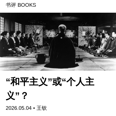
书评 BOOKS
像我这样久居城市且首次造访的人来说，这种视觉
经验带有一种直接的吸引力。
作为阿那亚由海入山的延展项目，金山岭继承了这
个地产品牌的核心理念：以住宅、商业与艺术文化
共同组织一种具有审美秩序的社区生活。我将要参
观的艺术驻留项目也嵌在这一系统中：从2023年开
始，通过全球招募与邀请的艺术家进入此地的山
谷、短期居住并展开创作。
步出建筑群——这大概也是来此旅行和度假人士的
“和平主义”或“个人主
常见观光路线——就能依次见到散落在各处的本季
度驻留艺术家作品。步道边缘首先撞见的是法国艺
义”？
术家皮埃尔-亚历山大·萨弗里亚库蒂（Pierre-
Alexandre Savriacouty）的装置《S-4A》。他在带
2026.05.04
•
王钦
有棱纹的PC板材上涂抹颜料，并灼烧出焦黄的孔