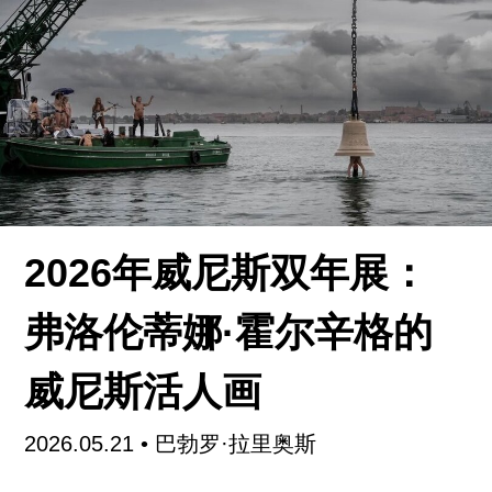
突然返乡又再次远行。而家乡的村庄，也和世界上
千千万万乡村一样，正经历着巨大的改变。
阿尔辛的那些植物标本，在影片中像是艺术装置，
通过不同材质的拼贴，揭开哈萨克族文化、历史及
其背后的精神世界之一角，这对于大部分银幕前的
观众来说是陌生而神秘的。作为汉族导演，景一虽
然在当地长大，但他不佯装懂得，而是试图用一种
谨慎而轻巧的方式来表现他者。背景中沙漠里的遗
2026年威尼斯双年展：
址废墟、作为道具的书和旧报纸、暑假结束时孩子
不经意的一句“我要回秋季牧场了”背后的游牧传统
弗洛伦蒂娜·霍尔辛格的
——这些细节都提供了一种介于内部与外部之间的
视角，反映出这一边界族群今天的处境。而“植物学
威尼斯活人画
家”保存生命的职责，在这里也构成了全片最重要的
隐喻：文化的延存。
2026.05.21
•
巴勃罗·拉里奥斯