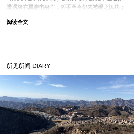
遭遇极右翼袭击身亡，凶手至今仍未被绳之以法；
另一个项目则通过出售一件契约作品筹集资金，为
阅读全文
柏林KW当代艺术中心的董事会增设了一个新席
位，从而将机构决策权授予通常被排除在该角色之
外的人。在本届威尼斯双年展德国馆（与亨丽克·瑙
曼[HENRIKE NAUMANN]联合展出，由凯瑟琳·莱
因哈特[KATHLEEN REINHARDT]策展），萧崇用
所见所闻 DIARY
数百万块马赛克砖覆盖了这座具有法西斯建筑风格
的展馆外立面，将其改造为她小时候曾居住过的那
座遍布涂鸦、如今即将被拆除的柏林住宅楼。
1992年，柏林墙倒塌不久，我从越南来到德国。我
们最初住在德累斯顿附近的弗赖塔尔。父亲比我们
早一步到，1987年就开始在东德的一家钢铁厂工
作。当时越南非常贫穷，他便选择来到德意志民主
共和国谋生。我们也跟随他来到德国。