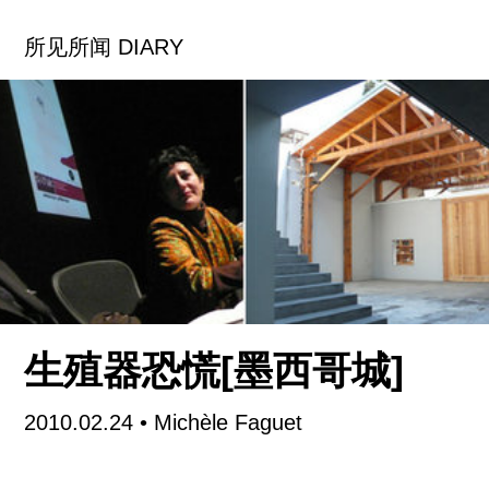
系列想法。例如会想：“大家对惠特尼的期待是什
所见所闻 DIARY
么？” 有时候艺术家会走入误区，创作出一些过头
的、浮华的或者说没必要的政治性作品。有很多陷
阱你可能陷入进去。我决定自己去审视一下那些冲
动，与它们共存。
我的作品取名为《十字路口The Crossing》（要上
岸 顾客就必须付船费：麦克•杰克逊船夫山姆大
叔）( Passengers Must Play Toll In Order to
Disembark: Michael Jackson, Charon, and Uncle
Sam)。是一个纪念性的活人画，放在一个埃及的模
型船上。里面有麦克•杰克逊在《颤栗》（Thriller）
生殖器恐慌[墨西哥城]
里面的僵尸造型。小模型版的麦克正要上船，手持
一个三英尺大的便士，正要交给摆渡的船夫（通往
2010.02.24
• Michèle Faguet
冥府的河的度亡灵的神），这个传说中的船夫会将
灵魂超度到来世。山姆大叔昏倒在船后，手里抓一