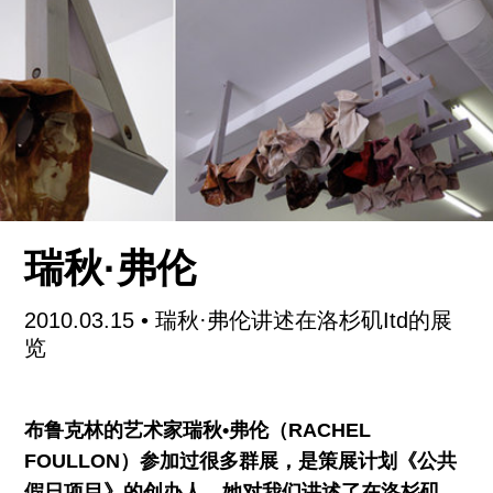
同日，草场地的前波画廊展出的是两位年轻艺术家
的个展，他们都师出名门，碰巧，也都是26岁。左
边展厅是苑瑗的“褪色时光”，宝丽莱范儿的模糊
感，令人羡慕的“少女情怀总是诗”。可能由于她的
父亲是“八一”电影制片厂的制片人，展厅里明显多
了一些非艺术圈的观众，甚至来了一个小明星。因
为艺人的出现，苑瑗的“褪色时光”展览消息上了次
日的网易娱乐和新浪娱乐。
瑞秋·弗伦
步入右展厅的“赤•磷”展，叶楠看起来却不像自己个
2010.03.15
• 瑞秋·弗伦讲述在洛杉矶Itd的展
展开幕，脸上笼罩着一层说不好是“失落”还是“沮丧”
览
的阴翳。我进去转了一圈，蛮干净的丝网版画，不
至于差到令人沮丧。叶楠使用了赤磷这种化学物质
布鲁克林的艺术家瑞秋•弗伦（RACHEL
作为其中一种颜料，即火柴盒侧面的摩擦层的主要
FOULLON）参加过很多群展，是策展计划《公共
成分，里面还掺入了少量高锰酸钾和粘合剂。
假日项目》的创办人。她对我们讲述了在洛杉矶