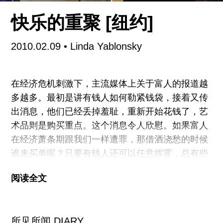
话，这一“套装”（我们开始就这么叫它）每次打开
后，都应有不一样的配备。里面有十份未装订的、
快乐的重聚 [纽约]
尺寸相当的影印访谈和一组副本，两张大的双面全
彩海报，五件委托配品，五百本。
2010.02.09
• Linda Yablonsky
从一开始起，
NDP
就是面向艺术家群体并由他们参
在经济危机刺激下，主流媒体上关于富人的报道越
与打造，首先就是一定要让这个目标群体可以购买
多越多。最初是讲有钱人如何勒紧钱袋，接着又传
得起。第一期零售价是二十美元，接下来的几期逐
出消息，他们已经丢掉羞耻，重新开始花钱了，艺
渐上涨，直到现在的五十块，而所有的访谈和文字
术品则是购买重点。这个消息令人欣慰。如果富人
都可以免费从网站上以PDF格式下载。
在经济萧条期跟我们一样遭罪，那借酒浇愁的时候
谁来买单呢？只要有钱人还可以任意挥霍，总有些
很感谢一位朋友帮助了
NDP
第一期的出版，这
财富会流到没钱人手里。
阅读全文
周五晚上在切尔西，就有超过两百万美元从位于西
二十一街的高古轩流出来，一如往常。只不过这一
所见所闻 DIARY
次，用苏富比首席拍卖师Tobias Meyer的话说，不