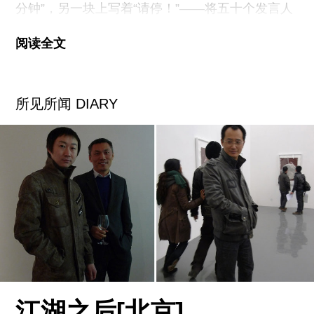
分钟”，另一块上写着“请停！”——将五十个发言人
金进行装修，我们的首展2月27日开幕，主要是台
和两个主题发言人（文学学者Abdelfattah Kilito谈
北知名艺术家捐赠的作品，其中有林明弘
阅读全文
翻译，策展人Okwui Enwezor谈文献库）的演讲时
（Michael
间严格限定在了规定时间内。
所见所闻 DIARY
Alzaid坐在会议厅最前排，脖子上挂着一张工作人
员的胸卡，膝盖上放着一台笔记本电脑，时不时抬
起头或者亮出标牌，温柔地提醒每个发言人他们的
时间不多了。如果没有他，照这样的密度，今年的
三月会议根本就不可能完成原定任务。在他的协助
下，大会节奏安排得很好，而且紧扣几个共同的主
题，对若干急需讨论的问题展开了讨论，其中包括
另类艺术学校、流动的图书馆、以及文献归档在阿
拉伯国家的突然兴盛。
对于那些关注中东艺术界但身处海湾地区之外的人
江湖之后[北京]