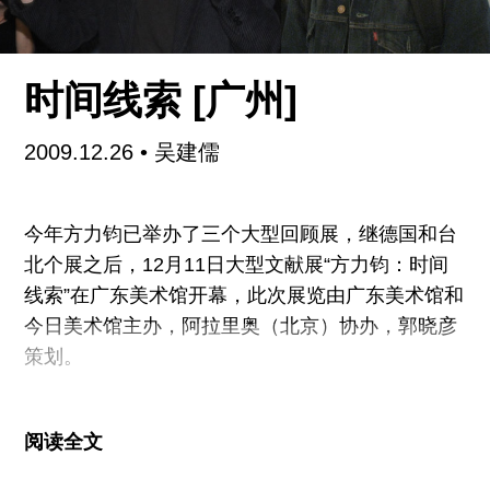
鞋，如史密斯的老打印机，她最喜欢的书，以及她
用宝利来拍摄的摄影。
时间线索 [广州]
接下来，是在Betsy Wittenborn-Miller宽敞的East
End Avenue公寓举行，参加者有Klaus
2009.12.26
• 吴建儒
Biesenbach, Performa 总监RoseLee Goldberg, 传
记作者Brad Gooch,
今年方力钧已举办了三个大型回顾展，继德国和台
北个展之后，12月11日大型文献展“方力钧：时间
线索”在广东美术馆开幕，此次展览由广东美术馆和
今日美术馆主办，阿拉里奥（北京）协办，郭晓彦
策划。
历史是展览的主要线索，其中包括了艺术家的个人
阅读全文
史、50年代后的艺术史和社会史，策划团队试图以
这三条时间线索立体地塑造一个当代成功艺术家的