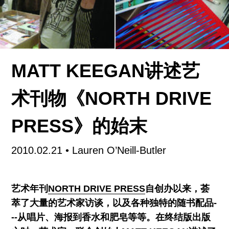
软性色情录像就把我搞得晕晕乎乎。仔细一看，这
是专为每位下榻嘉宾准备的“录像艺术”频道。过了
一会儿，我被带去参加一个鸡尾酒会，很多其他受
邀发言人已经到场，正在互相见面打招呼。开始大
家聊的都是无关紧要的玩笑话，但当Patronato de
MATT KEEGAN讲述艺
Arte Contemporáneo(PAC)的联合创始人Patricia
Sloane 向艺术史学家Lane Relyea以及会议联合组
术刊物《NORTH DRIVE
织者Jennifer Sorkin解释完当地顾问如何提出把“女
PRESS》的始末
权主义”一词从研讨会题目里拿掉，以免将那些对这
个词不抱好感的观众拒之门外以后，轻松的气氛立
刻急转直下，变得严肃起来。
2010.02.21
• Lauren O’Neill-Butler
艺术年刊
NORTH DRIVE PRESS
自创办以来，荟
萃了大量的艺术家访谈，以及各种独特的随书配品-
--从唱片、海报到香水和肥皂等等。在终结版出版