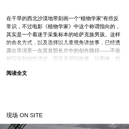
踢着一块石子，从昆明沿滇缅公路一路行至边境小
城瑞丽。
在干旱的西北沙漠地带刻画一个“植物学家”有些反
常识，不过电影《植物学家》中这个称谓指向的，
当我们试图定义“滇缅公路”时，可以说它是
其实是一个着迷于采集标本的哈萨克族男孩。这样
的命名方式，以及选择以儿童视角讲故事，已经透
露出导演景一在其首部长片中的创作路径——不依
赖写实和线性讲述，而是采用弱叙事，以图像、想
象和隐喻来构建意义。
阅读全文
男孩阿尔辛家乡所在的新疆伊犁州靠近边境河谷
区，有着类似“塞外江南”的气候，湿润，四季分
明，植被丰富。对阿尔辛来说，这是一个多事的夏
天，经历了几重告别，像是提前到来的成年礼：他
最亲密的朋友——一个汉族女孩将在暑假结束时离
现场 ON SITE
开，他们曾度过不少浪漫时光；去北京打工的哥哥