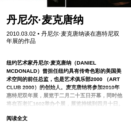
展览的重中之作是一件挂在天花板上叫《算盘》
（The Abacus）的雕塑，这是用西部的红杉木制四
丹尼尔·麦克唐纳
驱车做成，经过打磨完成，感觉就好像是打造家具
一样。算盘的水平棱柱从天花板上垂下来，观众从
2010.03.02
• 丹尼尔·麦克唐纳谈在惠特尼双
下面经过，就好像一个临时的拱廊一样。它的构造
年展的作品
源于Hallenhaus式房屋—这种撒克逊农舍将住宅和
谷仓结合为一体，在15世纪的北美很受欢迎。这些
纽约艺术家丹尼尔·麦克唐纳（DANIEL
谷仓和教堂一样具有同样的建筑源头。在算盘的设
MCDONALD）曾担任纽约具有传奇色彩的美国美
计中，支撑的斜杆完全向外，就好像芭蕾的小幅度
术空间的前任总监，也是艺术俱乐部2000 （ART
屈膝动作一样，这样就给算珠留下了空间。
CLUB 2000）的创始人。麦克唐纳将参加2010年
惠特尼双年展，展览于二月二十五日开幕，同时他
将在百老汇1602举办个展，展览持续到四月十日。
日前，他对我们讲述了这两场展览的情况。
阅读全文
当你被邀请参加惠特尼双年展时，脑袋里就产生一