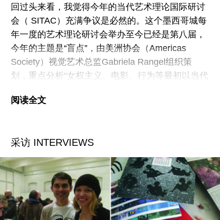
回过头来看，我觉得今年的当代艺术理论国际研讨
个香槟瓶，完全没有了生气，而麦克眼睛里则有一
会（ SITAC）充满争议是必然的。这个墨西哥城每
滴泪。他看上去需要休息，或者着急付钱要去岸
年一度的艺术理论研讨会举办至今已经是第八届，
上，因为山姆大叔痛苦得呲牙咧嘴，除非他能付过
今年的主题是“盲点”，由美洲协会（Americas
路费，否则就得被诅咒下地狱。
Society）视觉艺术总监Gabriela Rangel组织策
划，重点分析“女权主义、电影、行为等最初以当代
艺术批评和理论领域的‘盲点’或‘污点’面目出现的激
阅读全文
进话语和实践。”纸上谈兵总让人感觉温柔无害，但
有关话语边缘化的讨论难道不该至少激起一点点冲
突吗？
采访 INTERVIEWS
连续飞了十七个小时加上为转机在戴高乐机场的一
阵狂奔之后，我终于坐上到机场接我的班车，来到
位于 La Condesa区的精品酒店，酒店距离另类艺
术空间La Panadería仅隔几个街区，2000年我曾在
那里担任过总监。刚进房门，一段new age音乐和