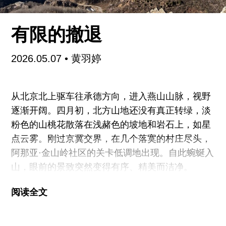
有限的撤退
2026.05.07
•
黄羽婷
从北京北上驱车往承德方向，进入燕山山脉，视野
逐渐开阔。四月初，北方山地还没有真正转绿，淡
粉色的山桃花散落在浅赭色的坡地和岩石上，如星
点云雾。刚过京冀交界，在几个落寞的村庄尽头，
阿那亚·金山岭社区的关卡低调地出现。自此蜿蜒入
山，眼前的景致突然变得有序、精美而洁净。
阅读全文
还不到消夏的季节，社区很多店铺依然在冬休，中
心草坪上的土地正被挖掘机翻开和填补。层叠的建
筑后方，金山岭长城沿着山脊挺立，爽阔起伏。对