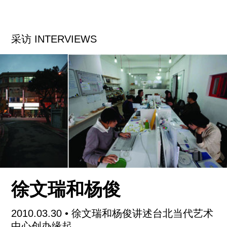
逡巡，视察排着队缓慢通过炉膛的羊腿、烤鸭们。
策展人吴承祖则在展厅另一头戴着耳机打碟。泰国
采访 INTERVIEWS
香料的气味弥漫展厅。
里克力•提拉瓦尼表示：“我不喜欢开幕式。人们
来，作品摆在那儿，结束了。对我来说，那并不是
结束。”他指着砖头上的编号说：“这里一共有
14,086块砖，正好足以建造一间普通的北京‘胡
同’房屋。有朋友建议说，不如他把所有砖都买下
来，然后让我设计，盖一个真正的房屋。我觉得这
是个有意思的建议。”
吴承祖证实说：“他（Rirkrit）讨厌派对。这是工
徐文瑞和杨俊
作。”吴回忆说，在开幕式上，艺术家指挥工人舀豆
腐脑、刻字、烤砖。完了两人去喝酒，Rirkrit告诉
2010.03.30
• 徐文瑞和杨俊讲述台北当代艺术
他在意大利的佛罗伦萨，砖窑工人习惯顺便在窑炉
中心创办缘起