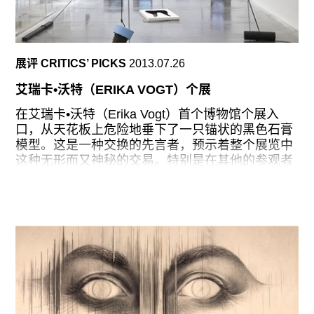
回曾经工作的的工厂去采录声音。这个工厂在虎
尾，是我出生的小镇位于台湾中部。我的父母至今
还住在那里，这次是通过我父亲的同事认识的很特
殊的一群人。这个工厂在我的生活中有很重要的地
展评 CRITICS’ PICKS
2013.07.26
位：我家住在离工厂几分钟距离的地方；我在附属
工厂学校上学；我第一次拔牙口腔诊所也是在工厂
艾瑞卡•沃特（ERIKA VOGT）个展
的医院。蔗糖曾经是台湾的最重要的出口─原来有
五十个工厂，现在只剩下两个了，虎尾工厂的产品
在艾瑞卡•沃特（Erika Vogt）首个博物馆个展入
是仅供内销的。
口，从天花板上危险地垂下了一只锚状的黑色石膏
模型。这是一种交换的先言者，预示着整个展览中
在制作之前，我组织了一系列的群组讨论，参与者
这种无形而又神秘的交易。特别是在其他的参观者
如何理解工厂里的声音。Bo-Wei
可以穿梭其中的十一个或是被拣到的、或是些被制
造出的悬挂的物体间。入口的锚由一条连接着上方
滑轮的绳索垂下，并且悬挂在空中，因为这条绳索
同时被地上形状不明的石膏模型作为平衡物固定
住。这种效果更容易产生物体间拉力和错觉，而在
沃特的作品以及她制造出的浮动场中，却有一种流
动性与妥协性充斥其中。从某种程度上来说，她的
装置《陌生碎片滚滚滚》（Stranger Debris Roll
Roll Roll, 2013），使人回想起弗莱德•桑贝克