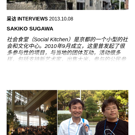
去年秋天，华盛顿的国家艺术画廊宣布接受杜文捐
赠的250件作品（油画，版画，素描，摄影，影
采访 INTERVIEWS
2013.10.08
片，艺术家图书）。这些作品将在詹姆斯•梅耶
（James Meyer）策划的展览“从洛杉矶到纽约：杜
SAKIKO SUGAWA
文 1959-1971”中展出，这也是2016年博物馆将在
社会食堂（Social Kitchen）是京都的一个小型的社
东楼展厅举行的开幕展。近期，杜文坐在她的上西
会和文化中心。2010年9月成立，这里曾发起了很
区公寓里，讲述了自己的生活，住处里的收藏，只
多参与性的项目，与当地的团体互动，活动很多
是她丰富的划时代收藏的冰山一角，但那里依然称
样，包括支持新艺术家，出售大米，参与的公民参
得上是战后抽象、新写实主义、极简主义和大地艺
加本地长官的竞选活动，提高对核能的意识，阅读
术的珠宝屋。在两部分访谈的第一部分里，杜文谈
与关系艺术有关的图书。在此，社会厨房的联合创
起了自己的画廊。
办人Sakiko Sugawa谈论了这个项目的创办初衷以
及其中的作品。
在Kissahanare项目取得成功后的五年，我们创办
了社会食堂。前者是一个每周进行的项目，周一晚
上在我京都的家举行，类似一个地下性质的咖啡，
它致力于分享我们日常的经验，是一个社会项目，
当我们觉得自己实现一定的目标之后---如发起全国
各阶层的人---意识到要去处理面对更广泛的问题。