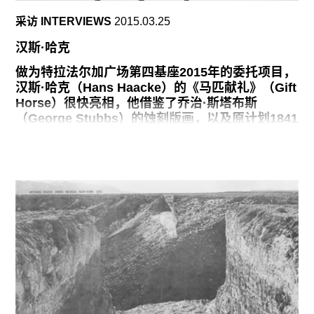
么想：“好，那就做下一个想法。”那段时间我的生
采访 INTERVIEWS
2015.03.25
活就是这么过下去的，根本没时间去自杀或干别
的。
汉斯·哈克
做为特拉法尔加广场第四基座2015年的委托项目，
汉斯·哈克（Hans Haacke）的《马匹献礼》（Gift
Horse）很快亮相，他借鉴了乔治·斯塔布斯
（George Stubbs）的蚀刻版画，以及原计划1841
年为基座修建的威廉四世骑马的雕像。哈克的作品
对资本与破损进行了思索，三月五日在伦敦揭晓，
展期十八个月。
有六个艺术家受邀，为伦敦的特拉法尔加广场西北
角的第四柱基递交提案的，我是其中的一位。这个
基座150多年来一直空空如也。乔治四世骑马的铜
像座落在基座的西北角，他统治期间挥金如土，几
乎没给继任者留下什么，威廉四世无缘享受骑在铜
马上的待遇。
历史背景融汇在一起，为我的《马匹献礼》提供了
构想。当代伦敦，今日世界的社会和政治环境，这