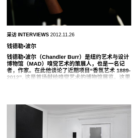
样，都是受到自然形态的启发，我对这些的反应和
她一样。”不过，这场展览的力量在于它充分体现了
德费奥作品充沛的个性和决绝的勇气。她毕生都对
分门别类和标志性风格表示反感，这点也贯穿在整
个展览里，这里有她早年的珠宝，职业中期的摄影
采访 INTERVIEWS
2012.11.26
实验，几乎无法容纳下《玫瑰》的小教堂般的屋
子，以及她后来的将硬边抽象（hardedge
钱德勒•波尔
abstraction）与极简主义以及对物质的诠释性趣味
钱德勒•波尔（Chandler Burr）是纽约艺术与设计
结合在一起的画作。人们总是不禁要感慨，德费奥
博物馆（MAD）嗅觉艺术的策展人，也是一名记
的作品对象究竟是率性而为之，还是精心打造 ，甚
者，作家。在此他谈论了近期项目“香氛艺术 1889-
或是二者兼有。
2012”, 这是首场献给嗅觉艺术的博物馆展览。这里
华莱士•伯曼（Wallace
共展示了1890年至今的十二款经典香氛，人们将在
Diller Scofidio + Renfro设计的装置中体验到每款
香氛。展览于2012年11月20日至2013年2月24日在
MAD举办。
做记者时，关于香水，最令我痴迷和惊喜的一点是
其未知的程度，蕴含其中的实际上是美仑绝幻的一
种艺术。嗅觉作品凝聚着大量的设计和实践劳动，
这和美学是完全不同的。它可以扩散，又涉及到量