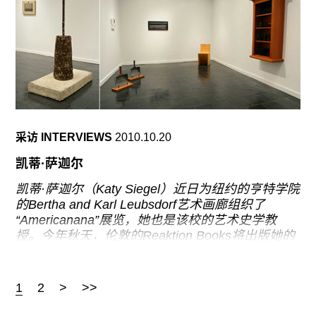
AMBASSADORS）始于2004年冬天，
当时我看到
了一则关于伊拉克伤亡人数的新闻。我以为会看到
更多，结果新闻广播忽然中断了，画面上出现一群
人，在为竞技场上的两只足球队欢呼。我换了频
道，想看到更多关于战争的报道。很想知道伤亡人
数究竟为多少？三千么？记不清了。我努力回想战
争开始的时间。不知道做些什么才能阻止它。于是
我参加了抗议集会，但这只是一场战争。世上还有
很多其它的战争。在我的有生之年，会有多少场战
采访 INTERVIEWS
2010.10.20
争在继续啊。
凯蒂·萨迦尔
于是我开始琢磨布什总统这个人。我很想知道，他
脑袋里究竟在想什么？他的世界是什么样子的？他
凯蒂·萨迦尔（Katy Siegel）近日为纽约的亨特学院
是怎样做出那些决定的？对此我能做些什么呢？后
的Bertha and Karl Leubsdorf艺术画廊组织了
来，我觉得自己可以像玩木偶一样，去摆弄这些世
“Americanana”展览，她也是该校的艺术史学教
界领导人。如果他们足够小，小到我可以捏在手中
授。今年秋天，伦敦的Reaktion Books将出版她的
任意摆布，那么，可能我就会慢慢清楚他们究竟是
最新著作专集《Since ’45: the Making of
什么样的人，以及生活中发生的这一切。我喜欢可
Contemporary Art》。本场展览将于12月4日结
以收集的布景，比如所有总统的盘子。如果我来做
束。
1
2
>
>>
具体的场景，那么就会用瓷器做出战争中这些领导
人的半身像，而我则是调和每场冲突的大使。我可
AMERICANANA.每个人都省略最后这个“na”。他们