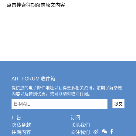
以化装成他们的样子，与他们坐在一起，成为其中
觉得这是印刷错误。但我想强调这种荒诞性——欧
点击搜索往期杂志原文内容
一员。
洲移民者使用印第安词语来命名足球俱乐部和郊区
街道，或是布鲁克林宰猪的新城市猎人，或是我们
的文化里恢复一个已然消失的过去的无数次尝试。
这一题目也是和“Indianana”相呼应吧，这是麦克•凯
利（Mike Kelley）的一件不是很著名的作品，所以
也算是向他致敬。
本次展览的艺术家名不是以直接的方式来重新展现
美国。他们是按照自我想法进行创作，以新的方式
重新进行演绎，无论是社会或政治目的，还是只是
单纯的复原旧物的想法。在Robert Gober的覆盖着
ARTFORUM 收件箱
藤壶的奶油搅拌器中，你可以体会到某种感觉。就
提供您的电子邮件地址以获得更多相关资讯，定期了解杂志
如一些久远的业已消失的东西，带着时光打磨的斑
内容以及特别优惠。您可以随时取消订阅。
斑锈迹再次归来。
email
提交
举办这场展览的想法源于我为新书所做的调查。我
意识到美国当代艺术史有种倾向是关注与美国历
广告
订阅
史、创作和社会价值。这本书并未强调这点，只是
隐私条款
联系我们
一个小的主题而已。但在我涉及到的所有社会史
往期内容
关注我们
中，在视觉资料领域里，这可以说是最重要的，所