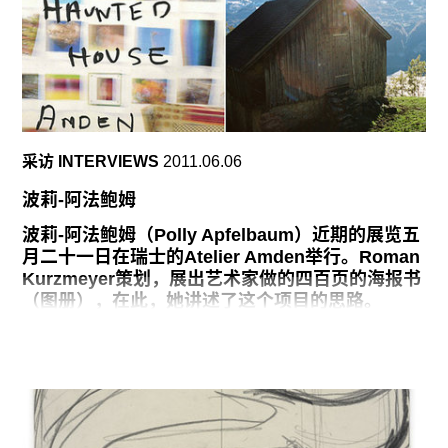
的光明之源，这让人想起了丹•弗拉文（Dan
Flavin）那荧光闪闪的管子。
就像这些重要的作品，万斯的油画和一同展出的8
幅神秘的新作水彩画，将世界吸引到画面之中，让
所有的事物围绕着它们。但是，万斯并非旨在追求
弗拉文的简约（或者说是巴尼特•纽曼[Barnett
采访 INTERVIEWS
2011.06.06
Newman]所鼓吹的清晰）。相反，她用来遮掩的方
式是将万众瞩目的戏剧性场景转译为画布上的个性
波莉-阿法鲍姆
化标记。她使用大量的几近雕塑层般的颜料使得作
品的客观性变得错综复杂，从而营造了一种奇异的
波莉-阿法鲍姆（Polly Apfelbaum）近期的展览五
感受。也许，这是清晰的另一种表现方式。在这个
月二十一日在瑞士的Atelier Amden举行。Roman
展览中，色彩更迭，形状变换，而绘画已不仅仅是
Kurzmeyer策划，展出艺术家做的四百页的海报书
一种注目沉思的媒介，更是一种超越了心智状态的
（图册），在此，她讲述了这个项目的思路。
存在。
当我被要求做这场展览的时候，脑海中首先闪现的
就是鬼屋，这座房子将被隐藏在一座小山里，除非
#translated#
远足，否则是无法发现它的。没有电也没有管道。
在远离纽约的一个偏僻之地，我对那座鬼屋竟然有
栾林
些着迷。我的朋友说它是山里一个制作冰毒的场