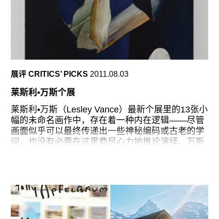
撰的术语，描述那种做大于说的喜剧，它是一种关
于具体事物和动作的喜剧。是很广义的剧种，通过
很多的规则表现出一种感觉，也包括画廊或博物馆
的一些作品。我们日益习惯了画廊定点创作的作品
或装置，它们能够激发起喜剧表演欲，但信我的，
那个我84年和85年在纽约展出那种作品是这样的，
简直奇怪极了。当时，纽约的艺术是新表现主义、
展评 CRITICS’ PICKS
2011.08.03
图片一代启蒙的作品、解构加批判，或者是超级严
肃的东西。艺术中的喜感是被表演出来的，想想
莱斯利•万斯个展
Mike Smith或者William Wegman，你就明白我说
的意思了，但这点并没有融入到墙上或地上作品
莱斯利•万斯（Lesley Vance）最新个展里的13张小
里。这里有个漏洞，我开始填满它。
幅的未命名画作中，存在着一种内在逻辑——尽管
画面似乎可以最终传递出一些神秘编码或古老的学
1988年，Christian Nagel知道了我的喜剧倾向，让
问，也没有必要在这里费尽心力地推论演绎。万斯
我转向德国喜剧家卡尔-瓦伦丁（Karl
以她充满笔触感的湿叠湿抽象作品《大自然中的死
亡信号》（natures mortes）（汇集有树叶、贝
壳、木头和岩石等）而著称，但在此次展览中别期
待会找到更多类似以往的东西，因为她并未沿用过
去的方式。运动和光线是她最近作品的关注点。在
一些作品中，光芒从细缝处渗透而出；在另一些作
品中，似乎是隐藏在墙后的超自然力量引导着它们