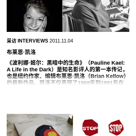
创作了非常优秀的作品，他或她实际上往往会与他
们自己的伟大的作品竞赛。”）
斯特拉在L&M画廊引起轰动的展览，是由从私人收
藏和博物馆借来的作品组成的，这个展览不仅仅是
斯特拉的还原抽象艺术从1958年到1962年演变的
采访 INTERVIEWS
2011.11.04
一个迅速的提炼，更是具有启示性的。每一幅作品
中每一个严谨的笔触都是相同的宽度，尽管它们的
布莱恩·凯洛
颜色各异：《黑色绘画》（Black
《波利娜·姬尔：黑暗中的生命》（Pauline Kael:
A Life in the Dark）是知名影评人的第一本传记，
也是纽约作家、编辑布莱恩·凯洛（Brian Kellow）
的最新作品。凯洛不仅表现了1968年到1991年在
《纽约客》任职期间写下很多重要影评的时刻，而
且也对她早年在加州伯克利的古老影剧院Cinema
Guild担任经理时的经历进行了详尽描写。本书由
Viking Press出版。11月11日，Polly Frost和Ray
Sawhill 将在翠贝卡的92nd Street Y对他进行采
访。
不论做什么传记调查，我认为最令人激动的事情是