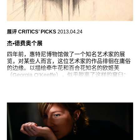
（Fred Sandback）的一个作品中描绘和分解空间
的直立又紧绷的线条，只不过在这里，这些线条能
够舒展并屈服于空间内无止的变化。
往往在一个权衡过程中，平衡力中和，并施出反作
展评 CRITICS’ PICKS
2013.04.24
用。同时，五段循环播放的脉冲录像以断奏的韵律
展示这样的现象。三段录像包括物品在朋友们间传
杰•德费奥个展
递并被讨论的场景；这些互动的场景被绘画图案和
相片覆盖，充斥着一种引人入迷、或远或近的效
四年前，惠特尼博物馆做了一个知名艺术家的展
果。在第四段录像中，鲜艳色调的美元纸币如特异
览，对某些人而言，这位艺术家的作品徘徊在庸俗
七彩饼般不停翻动。正如马克思主义认为资本具有
的边缘。以描绘牵牛花和百合花知名的欧姬芙
魔力，这些纸币它们看起来也是富有生气，甚至被
（Georgia O’Keeffe），似乎脱离了这样的窠臼：
赋予了‘魔法’。但是就像上方的盘旋物体，这些货
画面上的大胆与奇特的抽象完全征服了观众。即使
币之所以充满魔力，不仅是因为它们转移中的交换
是斯蒂格里茨（Alfred Stieglitz）关于欧姬芙和她的
价值，而且是由于它们具有特殊的、避邪的能力。
绘画的裸体摄影，看上去也令人耳目一新。如今，
沃特的货币以一种承诺债务的方式被印出，上面写
博物馆推出了另外一位备受忽略也难以定义的艺术
着——IOU(期票，或是I
家的作品，她就是以《玫瑰》（The Rose, 1958–
66）著称的杰•德费奥（Jay DeFeo）。这场雅致的
展览展示了很多不为人知的层面。可以在欧姬芙和
德费奥之间做一下对比。1976年，年纪较轻的这位
这样评价那位年长的遗孀：“我觉得她可能和我一