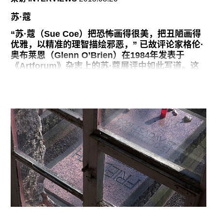
广告
苏·蔻
订阅
“苏·蔻（Sue Coe）把恐怖画得很美，把丑陋画得
往期内容
优雅，以精准的理智描绘邪恶，” 已故评论家格伦·
奥布莱恩（Glenn O’Brien）在1984年发表于
《Artforum》杂志上的苏·蔻展评中如此写道。这
句话至今听起来仍然真实。用苏·蔻自己的话说，作
为一个“在人生高速公路上双行停车”的人，她在这
联系我们
段反职业生涯的职业生涯中不间断地实践着作为行
动主义的艺术。目前正在纽约MoMA PS1进行的展
关注我们
览“图像抵抗”（Graphic Resistance）汇集了她过
去四十年的一共五十件作品。展览持续到9月9日。
我的艺术是为在前线的人们而做。那是我的家人：
他们不是艺术家，他们是想用艺术当武器的活动
家。是他们告诉我一个东西是成立还是不成立，以
及我怎么才能让我的艺术更有效。我的有些作品是
直接的宣传；有些是视觉新闻。我做编辑艺术家做
了很多年——那是我的工作。十六岁，我就开始为
报社工作，从此再没停下来过。不过从某个时期开