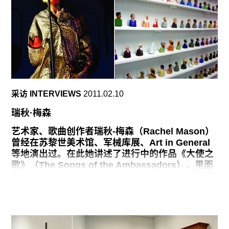
的那段时期），从中不难看出，在其短暂的创作生
涯里，不乏对权力和性的追逐，更有对“追求极端”
的毅然决然，她在笔记本中表示，这是必须要做的
事。
赫里斯-弗拉普顿（Hollis Frampton）1963年在她
的工作室拍摄的一张照片中显示，她的桌子上摆放
了一排金属物品，有螺丝，螺母，螺钉等，这些物
采访 INTERVIEWS
2011.02.10
件在作品里看起来非常柔韧，光滑。那些作画时，
油漆未干的表现主义大手笔绘画，似乎很难容下那
瑞秋·梅森
些重量级的锤子和钳子。虽然这些画并不大，但却
很吸引人。有一些素描画的是钳子，很有意思，创
艺术家、歌曲创作者瑞秋-梅森（Rachel Mason）
作者从不同角度着手，表现了其作画时的观看过
曾经在苏黎世美术馆、军械库展、Art in General
程，通过对所描绘之物的凝视观察，产生了柏格森
等地演出过。在此她讲述了进行中的作品《大使之
所说的生命冲动。70年代早期，当李本人成为自身
歌》（The Songs of the Ambassadors），里面
的艺术媒介时，她在笔记本中表示，决定离开‘L’这
有很多政治人物瓷器雕像，自画像，以及自己创作
个世界，使用新的名字“E”，意指精力能量
的音乐。这一项目目前在底特律当代艺术博物馆的
(energy)。这是一场自然而然的转变，在她个人生
展览“生命故事”（Lifestories）中亮相。
涯中具有里程碑意义，却有着抹不去的悲哀。
《大使之歌》（THE SONGS OF THE