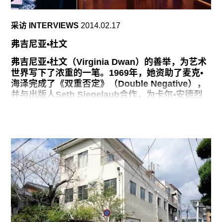
1971年以后，很多艺术家到1971年，都打算纽约
了。我听到有人说已经厌倦艺术界了，想要从中撤
采访 INTERVIEWS
2014.02.17
离，尽管没人和我直接说。但是我确实知道很多人
想要更大的天地。想有更大的空间去施展。尤其是
弗吉尼亚•杜文
我接触的大多数艺术家，尤其是麦克•海泽和罗伯特
•史密森。
弗吉尼亚•杜文（Virginia Dwan）的善举，为艺术
世界写下了浓重的一笔。1969年，她资助了麦克•
我早就知道我收集的大部分作品都要捐给一家博物
海泽完成了《双重否定》（Double Negative），
馆，国立艺术馆的詹姆斯•梅椰和哈里•库珀伸出了
并与出版人Seth Siegelaub合作，为卡尔•安德烈
橄榄枝。从根本上讲，他们想开放一家装修好的建
（Carl Andre）的诗集的出版出资，一年后，她赞
筑，做一场重要的展览，推出一本重要的画册。最
助了罗伯特•史密森的《螺旋藻》动工，六十年代，
重要的是，国立艺术馆从来不会出售作品。对此我
杜文是一名艺术经纪人，1959年在洛杉矶开设第一
无法拒绝。
家画廊，在她的推动下，伊夫•克莱因也是于1961
年，完成了自己在西海岸的第一场个展。1965年，
有种想法是很多东西应该雪藏多年，不应该出现在
她在纽约开设了新空间，举办了具有里程碑意义的
人们能看到的地方。这点让我沮丧。之前我已经将
极简主义、观念主义和大地艺术展。1971年，她关
作品捐给了博物馆：比如海泽的《双重否定》，捐
闭了画廊，肩负起了另一个社会责任，开始和艺术
给了洛杉矶的MoMA，六件大幅的投影摄影《实际
家拍摄电影，用影像记录他们，这些人中有斯图特
尺寸：慕尼黑旋转》(Actual
文（Sturtevant）， 约翰•凯奇,苏维罗（ Mark di
Suvero），安德烈，海泽。