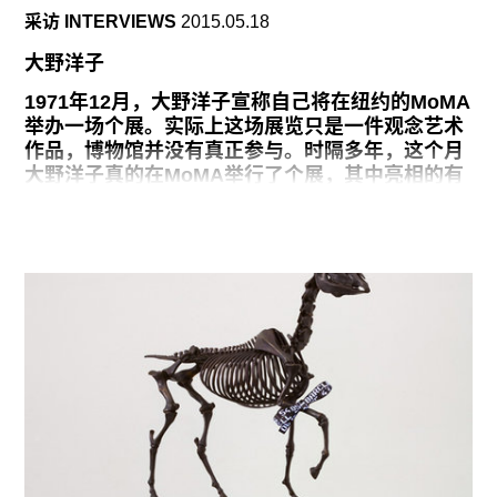
深深吸引。我其实是通过叔本华才接触到尼采的。
采访 INTERVIEWS
2015.05.18
在学习西方哲学的时候， 我对意志的形而上学和真
理学说很感兴趣。进入研究生院后，我自我感觉自
大野洋子
己已经过了需要借鉴尼采的阶段，但还是会时不时
地向他的作品寻求灵感，或者单纯出于无聊随便翻
1971年12月，大野洋子宣称自己将在纽约的MoMA
阅。
举办一场个展。实际上这场展览只是一件观念艺术
作品，博物馆并没有真正参与。时隔多年，这个月
我目前的作品项目主要受两大启发：研究东亚道德
大野洋子真的在MoMA举行了个展，其中亮相的有
观期间，我有机会重访尼采位于德国的墓地和出生
她早期的纸上作品、绘画、装置、行为表演、声音
地。尼采对于道德的批判和我自己在
和指示作品。近期，大野洋子在她纽约的公寓里谈
起了她未经授权的MoMA“ 展览”，以及如今如何真
正受邀来完成一个个展，当然话题也绕不开1960年
代初期在她位于前波斯街上的公寓里发生的那些著
名的行为表演。“大野洋子：一个女人的展览，
1960-1971，”展期为2015年5月17日至9月7日。
1960年到1971年期间我做的事所影响的人，似乎
比任何时期的作品都多。但我真的不知道自己是怎
么熬过来的。无论何时，只要有一个作品的想法出
现，我就会去实现它。我会非常兴奋，然后就去
做，不过当时似乎没人想去了解。于是我就总是这