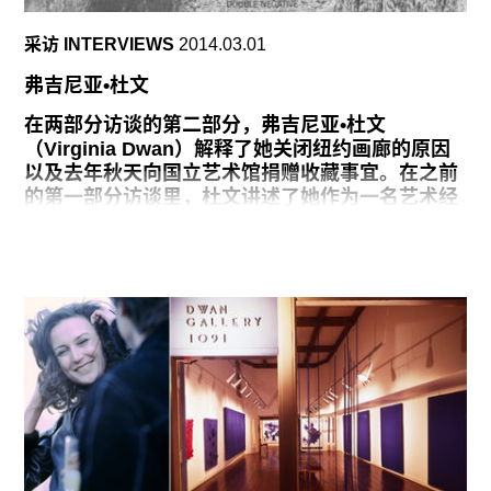
些都在考虑范畴内。我热衷读报纸也帮了不少忙。
采访 INTERVIEWS
2014.03.01
统治者骑在马背上象征着永垂不朽，产生一些想法
弗吉尼亚•杜文
后，我觉得也许可以从这一传统去下手（我并非第
四基座的第一个做这个的艺术家）。我的构思是做
在两部分访谈的第二部分，弗吉尼亚•杜文
一个马的骨架，采用活生生的装饰，但是没有骑马
（Virginia Dwan）解释了她关闭纽约画廊的原因
者。
以及去年秋天向国立艺术馆捐赠收藏事宜。在之前
的第一部分访谈里，杜文讲述了她作为一名艺术经
我选择了早期的一个作品。2010年，在技术奇才们
纪人和慈善家的生活。由詹姆斯•梅椰策划的“从洛
的帮助下，我在意大利科莫（Como）的一个前圣
杉矶到纽约：杜文画廊 1959-1971，” 将于2016年
方济教堂（Spazio Culturale Antonio Ratti），将西
在国立艺术馆新装修的东楼举办。
尔维奥·贝卢斯科尼媒体帝国旗下的五个电视频道的
三个，投影在遭受严重破坏的18世纪壁画的空白
总有人问我为何关闭画廊。我就是没精力做了。耗
处。当时“骑士”（Il
尽心神。尽管我确实喜欢开画廊：我喜欢做展览，
喜欢宣传，等等。我也喜欢和艺术家在一起。但是
艺术交易这门生意绝对不是我擅长的。我慢慢意识
到这样的事对我太难了。假设我本来喜欢做个策展
人，但是不得不闲出一只手来，典型的就是开画
廊，而不是开个博物馆。