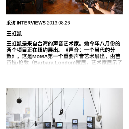
大型艺术展览所肩负的重担。当我问及展览主题在
日语里的含义时，翻译告诉我“揺れる”的意思是摇
晃。“更接近于颤抖，”她补充道。我想：这种感觉
采访 INTERVIEWS
2013.08.26
也许类似于我们在酷暑中听闻数百吨高辐射废水
（据美联社报道，截至8月20号已有300吨废水泄
王虹凯
露）正从福岛第一发电站流入太平洋时感到的不寒
而栗吧。
王虹凯是来自台湾的声音艺术家。她今年八月份的
两个项目正在纽约展出。《声音：一个当代的分
开幕后的周末又热又闷；我手机里的天气预报软件
数》，这是MoMA第一个重要声音艺术展出，由芭
显示气温接近38度。据我们忠实的翻译说，这是日
芭拉•伦敦（Barbara London)策展，艺术家展示了
本千年以来最热的一个八月。一名爱知三年展的策
《咱的做工进行曲》（2011），一个双頻道的视频
展人带着一包盐糖到处分发。这时我们人在長者町
和多声道的音频装置，这些作品会在2013年8月10
－－一个曾以纺织品商店和工厂著名的商业区，也
日到11月3日之间展出。《线和镜子》是贾斯汀•卢
是本届三年展在名古屋的展场之一。（附近的丰田
克（Justin Luke）和劳伦斯•库普（Lawrence
市在成为丰田汽车总部所在地之前最有名的也是纺
Kumpf)在Lisa Cooley画廊举办的一个群展，王虹
织工厂。）如今，大部分商店在全球化浪潮的冲击
凯于八月十日下午五时现场呈现 了《The Musical
下早已人去楼空，废弃不用的建筑变成艺术的展示
Condition of Reasonable Conspiracy》。
场地，比如奈良美智和他的朋友们（艺术团体the
创作《咱的做工进行曲》时，我邀请了五对夫妇，
都是蔗糖厂退休了的男人和他们的妻子，请他们返