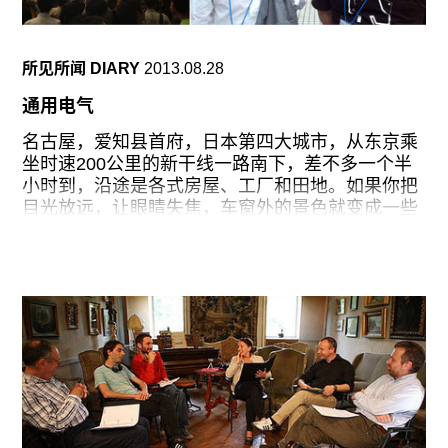
社会食堂就是这样一个地方，人们将自己的想法带
到桌上来，这与文化机构是不同的，因为在组织和
策划项目以及参加项目的人们当中，并不存在一个
所见所闻 DIARY
2013.08.28
固定的关系。结果也一直是非常具有灵活性的，也
许是因为当一个项目开始时，一个人执行计划，其
通用电气
他的人仅仅表态支持而已吧。领导人是根据项目的
不同进行变化。
名古屋，爱知县首府，日本第四大城市，从东京乘
坐时速200公里的新干线一路南下，差不多一个半
由于在日本缺乏一定的公共领域，对此我们依然觉
小时到，沿途是各式房屋、工厂和田地。如果你把
得非常烦恼，希望能有这样一个公众参与的氛围：
目光放远，让眼睛失焦，车窗外的景色就变成一些
人们聚集在一起，自由指出并谈论社会问题，从而
宽泛的基本元素：地平线、沟痕和柔软的土地。风
产生争执行动。一些日本人认为“公共领域”是一个
景，抽象，风景，抽象。
西方的概念，日本社会如果没有这种直接而冲突的
态度，会变得更富裕。他们说日本文化以一种不同
上上周五，第二届爱知三年展在名古屋开幕。这个
的方式将个体
庞大的艺术庆典分散于多个场地，其中既包括传统
的展览空间，也包括一座前保龄球馆、一个车站、
一家老旧的百货商店、一个停车场以及一家地下商
场。展览主题“颤抖的大地－我们身在何处？－场
所、记忆与复活”（揺れる大地―われわれはどこに
立っているのか：場所、記憶、そして復活）暗示
着本届三年展作为2011年东日本大地震以来第一次