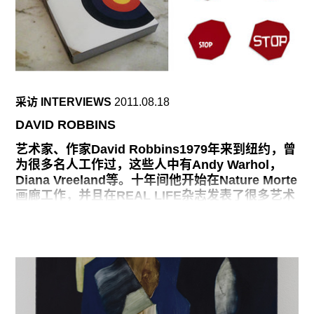
采访过程。我做过很多次采访，对于有些不费吹灰
之力就能获得重要资源的传记作者，我是很不解
的。我的采访通常变为一场寻宝过程：如果和你说
话的人喜欢并信任你，他可能就会给你其他人的电
话，这些人你尚未考虑要采访。写过四本书后，我
已经有足够的判断力能看出我的采访对象是否可靠
采访 INTERVIEWS
2011.08.18
了。我觉得很多人并不是想误导传记作者，但他们
的记忆会失真，或者由于时间久远的缘故，他们已
DAVID ROBBINS
经相信原本并不真实的事情了。关于这本书，我从
艺术家、作家David Robbins1979年来到纽约，曾
不同方面采访了波利娜生活中的160个人。在我下
为很多名人工作过，这些人中有Andy Warhol，
笔时，总是会做足所有的调查功课；因为开始之
Diana Vreeland等。十年间他开始在Nature Morte
前，我必须要清楚知道写作的方向。一些人似乎不
画廊工作，并且在REAL LIFE杂志发表了很多艺术
想谈论她：很遗憾，布莱恩-德-帕尔玛（Brian De
家的访谈文章，也出版过很多著作。近期作品《具
Palma）, 马丁-斯科塞斯（Martin
体喜剧：二十世纪喜剧的另类历史》（Concrete
Comedy: An Alternative History of Twentieth-
Century Comedy）本月将由Pork Salad Press出
版。
具体喜剧这一术语是我在80年代末或90年代早期杜