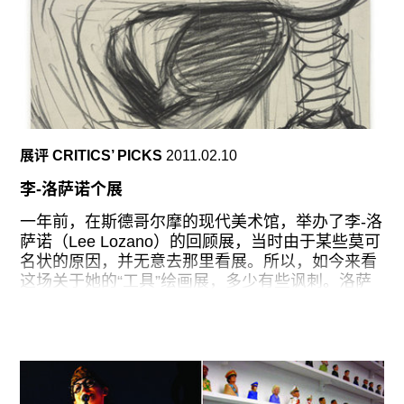
所，也许是吧。我可从不敢进去。但我不禁心怀恐
惧地想起这个地方，像这样的场所，里面会是什么
呢？为什么我们对废弃的小屋总是感到害怕呢？六
个多月来，我发现自己都是在google上搜索照片，
沉浸在鬼屋的那种恐怖的感觉里。但这次展览的想
法，却是源于一座要拆的房子。我的公公在那座房
子里住了五十年，我们去那里收拾时，看到了很多
照片，就如跳骚市场里的那些图片一样。有很多有
展评 CRITICS’ PICKS
2011.02.10
意义的东西，承载着回忆，但有时却只能被抛弃。
所以我就考虑用Google搜索，收集一些类似的废弃
李-洛萨诺个展
的物品的图。于是决定为一座废屋做一个图册。
一年前，在斯德哥尔摩的现代美术馆，举办了李-洛
这是一本海报书，有350张图片，有孩子的图，家
萨诺（Lee Lozano）的回顾展，当时由于某些莫可
庭度假图片，风光图，粗糙的工艺品图。什么都
名状的原因，并无意去那里看展。所以，如今来看
有，从诺亚方舟到纸扎玩偶，从香港到西部，从彩
这场关于她的“工具”绘画展，多少有些讽刺。洛萨
虹色的薄饼到勿忘我，等等都有。其中有本册子是
诺是一名真正的美国观念主义艺术家，1961年来到
没有装订的，观众可以选择任意一张图拿走。这是
纽约，两年后开始摆弄这些“工具”，这也是她十年
我第一次用这种方式传递自己的艺术，尽管人们总
创作生涯的初始阶段，此后的十年鲜明地分为具象
是随意拿我的作品。但是也欢迎他们这样。我想将
绘画，态势绘画，硬边抽象，观念艺术等不同时
这种乡野气带到瑞士的乡间。
期。本场展览回溯了她最早期的实验之举（当时她
还没有地址女性，这也是她1971年脱离艺术界之前