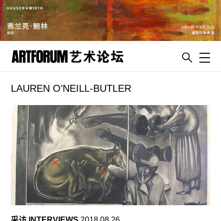
Toggl
LAUREN O’NEILL-BUTLER
artguide
新闻
展评
杂志
专栏
视频
ENGLISH
ART & EDUCATION
采访 INTERVIEWS
2018.08.26