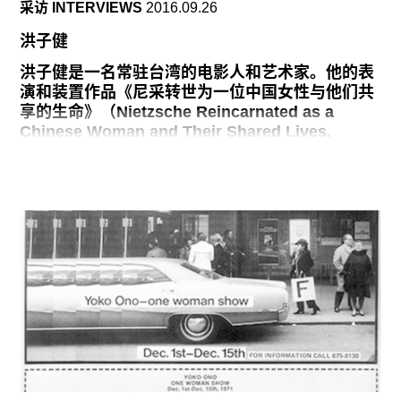
采访 INTERVIEWS
2016.09.26
始，这个工作变成了做自己的研究和书，而不是为
别人的文字配图。
洪子健
一般而言，艺术家都以一个系列的作品为人所知，
洪子健是一名常驻台湾的电影人和艺术家。他的表
但我比较幸运，有两个系列：仍在进行中的动物权
演和装置作品《尼采转世为一位中国女性与他们共
利项目和强奸画，这两批作品目前正在MoMA
享的生命》（Nietzsche Reincarnated as a
Chinese Woman and Their Shared Lives,
2016）在由柯琳．狄瑟涵（Corrine Diserens）担
任策展人的第十届台北双年展“当下档案·未来系
谱：双年展新语”（Gestures and Archives of the
Present, Genealogies of the Future）中展出。
双年展将在台北市立美术馆持续展出至2017年2月5
日。洪子健的现场表演时间为2016年11月19日晚7
点和11月20日下午3点。
我第一次听说尼采的时候正在上高中。他被描述为
一名基督教的批判者（“上帝已死，而我们杀死了
他”），然而当我真正开始研究他是在上大学以后。
正如诸多愤世嫉俗的年轻人一样，我把尼采的作品
视为一种对付主流和社会现状的解药或武器，被它