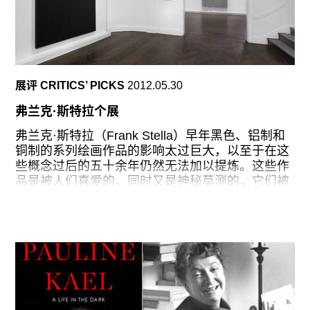
化（是声音，无论是大是小）和效果。如果你不讨
论艺术家，又如何能够去写一件艺术作品呢？
2008年12月，我在时代中心举办了一场关于嗅觉艺
术的讲座。我发出问卷调查，将它们和音乐与绘画
展评 CRITICS’ PICKS
2012.05.30
作比较。一些人很配合，另外一些人觉得很陌生。
不过，幸运的是，《纽约时报》给了我一个机会，
弗兰克·斯特拉个展
开设了专栏“提笔闻香”，从而可以进一步对嗅觉艺
术进行探讨。那时起，我觉得自己还想对此进行更
弗兰克·斯特拉（Frank Stella）早年黑色、铝制和
深一步的研究。我知道我可以做个策展人，启蒙
铜制的系列绘画作品的影响太过巨大，以至于在这
者，支持者，为嗅觉艺术家们做更多的事，将香水
些概念过后的五十余年仍然无法加以提炼。这些作
作为一种艺术媒介推广。
品是被人们喜爱的，同时又是神秘莫测的，它们被
严格的实用主义标记，并促使很多艺术家在他们的
后来我认识了MAD总监霍利•霍启娜（Holly
作品中消除公开的道德感和哲学立场。“你所看到的
Hotchner）和博物馆首席策展人大卫•马克法登
就是你眼见的。”但这也为评价这些有影响力的重量
（David
级打击者和他的后继者（多色和丰富的作品——19
世纪60年代中期的“量角器”和接踵而来的更加巴洛
克风格的画作）之间的关系增加了难度。（在1971
年李·洛萨诺（Lee Lozano）狡猾地提出一条普遍
适用的评论：“如果一个艺术家在人生中的一个阶段