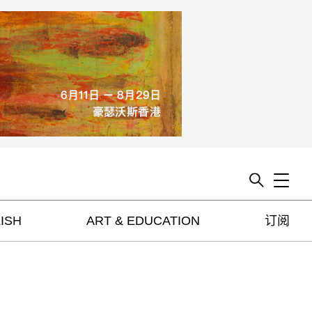
Toggle
ISH
ART & EDUCATION
订阅
artguide
新闻
展评
杂志