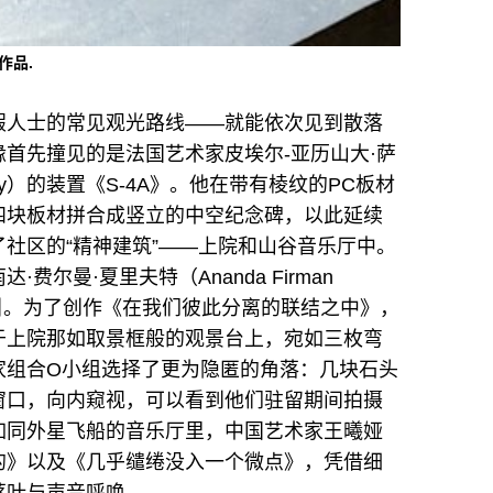
新作品.
假人士的常见观光路线——就能依次见到散落
首先撞见的是法国艺术家皮埃尔-亚历山大·萨
iacouty）的装置《S-4A》。他在带有棱纹的PC板材
四块板材拼合成竖立的中空纪念碑，以此延续
社区的“精神建筑”——上院和山谷音乐厅中。
尔曼·夏里夫特（Ananda Firman
所吸引。为了创作《在我们彼此分离的联结之中》，
于上院那如取景框般的观景台上，宛如三枚弯
家组合O小组选择了更为隐匿的角落：几块石头
窗口，向内窥视，可以看到他们驻留期间拍摄
如同外星飞船的音乐厅里，中国艺术家王曦娅
的》以及《几乎缱绻没入一个微点》，凭借细