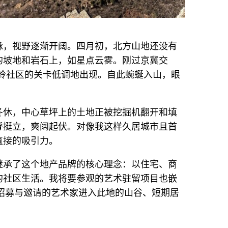
脉，视野逐渐开阔。四月初，北方山地还没有
的坡地和岩石上，如星点云雾。刚过京冀交
山岭社区的关卡低调地出现。自此蜿蜒入山，眼
冬休，中心草坪上的土地正被挖掘机翻开和填
脊挺立，爽阔起伏。对像我这样久居城市且首
直接的吸引力。
继承了这个地产品牌的核心理念：以住宅、商
的社区生活。我将要参观的艺术驻留项目也嵌
球招募与邀请的艺术家进入此地的山谷、短期居