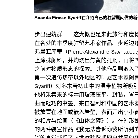
Ananda Firman Syarift在介绍自己的驻留期间做的
步出建筑群——这大概也是来此旅行和度
在各处的本季度驻留艺术家作品。步道边缘
弗里亚库蒂（Pierre-Alexandre Savr
上涂抹颜料，并灼烧出焦黄的孔洞，再将
之前对物质形态的探索。其他作品则嵌入了
第一次造访热带以外地区的印尼艺术家阿南达·费
Syarift）对冬末春初山中的温带植物
他将采集来的标本用玻璃压平、封装，置
曲而轻巧的书签。来自智利和中国的艺术
被放置在地面或嵌入岩壁，表面开出小小
的相片与绘画（《山体之碑》）。在外形
的两件装置作品《我无法告诉你我所听到