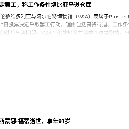
作。
决定罢工，称工作条件堪比亚马逊仓库
敦维多利亚与阿尔伯特博物馆（V&A）隶属于Prospec
29日投票决定采取罢工行动，理由包括薪资待遇、工作条
的使用权等问题。V&A在伦敦地区共运营四家博物馆，
物馆、Stratford的V&A东馆和V&A东馆典藏库（V&A
ouse），以及Bethnal Green的青年V&A博物馆。在这四家机构
spect工会成员参与了投票，其中83%投票支持罢工行动，
罢工以外的其他行动。V&A东馆典藏库的员工100%投票支
于2025年5月开放，向公众展示了数千件尚未在其他场馆展
“预约展品”项目的员工必须全程陪同调取馆藏，只有在另
，才能去洗手间。与他们服务的公众一样，这些员工也
带入主展厅或储藏区。
西蒙娜·福蒂逝世，享年91岁
化遗产的创新模式，竟是由那些连上厕所或喝口水都得不