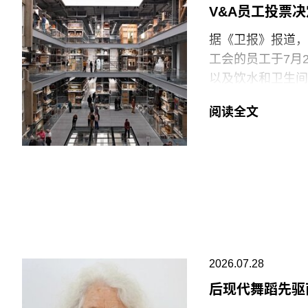
持影像新作品的创
V&A员工投票
据《卫报》报道，伦
工会的员工于7月
以及饮水和卫生间
括南肯辛顿的V&A博
阅读全文
East Storeh
中，82%的Pro
95%投票支持除
罢工行动。
V&A东馆典藏库
的藏品。负责馆内
位同事到岗接替后
允许将食物或饮料
2026.07.28
后现代舞蹈先驱
“这种展示我们文