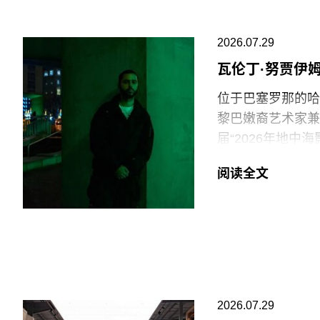
美国博物馆联盟在
会，以及那些负责
2026.07.29
专业人士。将博物
瓦伦丁·努贾伊
治化，并对从事这
物馆的完整性与独
位于巴塞罗那的哈恩·
黎巴嫩裔艺术家兼电影
在2025年3月
届“2026年地
和西方价值观描绘
术家创作新的影像
一篇未署名文章进
阅读全文
共传播内容具有“
出生于1991年
片与虚构叙事之间
此外，《纽约时报
他的作品将城市空
会新成员的任命程
和雅典，其作品曾
哈恩·内夫肯基金
兴及中生代影像艺
2026.07.29