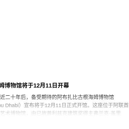
 Halai）和21岁的政治与国际关系专业学生蒙代-马拉奇·罗
-Malachi Rosenfeld）在博物馆开放期间进入展厅，用一
浑身是血孩子、悲痛哭泣的照片覆盖了巴勃罗·毕加索190
（
Motherhood
）。这张照片由巴勒斯坦摄影记者阿里·贾
llah）于2024年3月以色列围困加沙希法医院期间拍摄。两名抗
求”（Youth Demand），该组织由气候行动组织“停止石
top Oil）的学生分支发展而来。行动中，两人高声呼吁英国停
来。随后，其中一人将红色液体泼洒在展厅地面，引发
随即被警方逮捕。
英国艺术机构正接连成为抗议活动的现场。就在该事件
姆博物馆将于12月11日开幕
轻的气候行动人士因向文森特·梵高1888年作品《向日葵
近二十年后，备受期待的阿布扎比古根海姆博物馆
汤而被判处监禁。庭审中，陪审团获悉，毕加索画作本
m Abu Dhabi）宣布将于12月11日正式开馆。这座位于阿联酋
在地面的红色水性颜料渗入了展厅地面，污染了大理石
艺术博物馆，由已故普利兹克建筑奖得主弗兰克·盖里
造成美术馆约8000英镑的损失，其中仅约270英镑用于清
y）设计，也是所罗门·R·古根海姆基金会（Solomon R.
用于地面修复、工作人员额外工时酬劳以及重新开放展