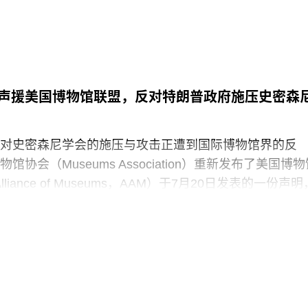
声援美国博物馆联盟，反对特朗普政府施压史密森
对史密森尼学会的施压与攻击正遭到国际博物馆界的反
协会（Museums Association）重新发布了美国博物
 Alliance of Museums，AAM）于7月20日发表的一份声明
“国家级博物馆体系”所发起的公开且政治化的攻击。
政府签署行政命令，要求史密森尼学会美国国家历史博
，以“纠正博物馆所呈现的不准确信息”。7月4日，特朗普
达162页的报告，批评史密森尼学会及其管理层“未能完
这一基本使命”。