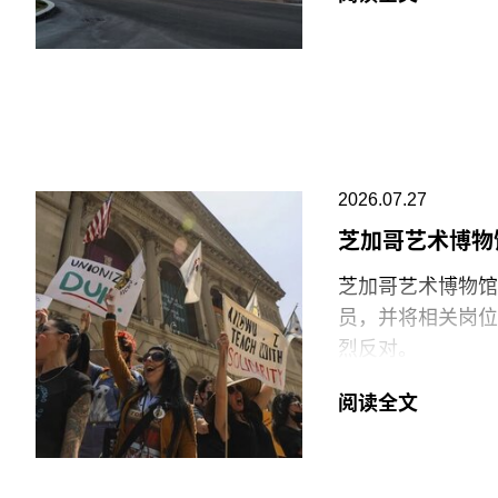
Guggenheim
等支出。辩方主张
网络的成员机构。
议行为本身造成的
阿布扎比古根海姆
最大的分馆，内设
十个雕塑般的锥体
璃等材料，高达2
2026.07.27
价最高的博物馆，
芝加哥艺术博物
博物馆将重点展示
芝加哥艺术博物馆（Ar
不同于传统按时间
员，并将相关岗位
文化”、“土地”、
烈反对。
“按照自己的方式
6月29日，博物
阅读全文
阿布扎比古根海姆
清洁工作的工会保
区（Saadiyat I
许多即将失业的员
还包括阿布扎比卢浮宫
14日。馆方表示