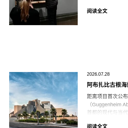
Workshop of
贾伊·哈莱（Jai
阅读全文
菲尔德（Monday
巴勒斯坦母亲怀抱
年的作品《母性》
拉（Ali Jada
议者隶属于“青年诉
油”（Just S
与以色列的贸易往
场观众惊呼，两人
2026.07.28
此次行动发生时，
阿布扎比古根海
生几天前，两名年
距离项目首次公布
的玻璃罩泼洒番茄
（Guggenhei
并未受损，但泼洒
首都的现代与当代
脚线。此次事件共
（Frank Gehr
洁，其余费用主要
阅读全文