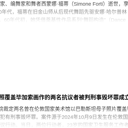
现的，”Prospect工会秘书长迈克·克兰西（Mike
、编舞家和舞者西蒙娜·福蒂（Simone Forti）逝世，
诉《卫报》。“如果参观者得知，工会一直反对的那些存在于亚
纪50年代，福蒂在旧金山师从后现代舞蹈先驱安娜·哈尔普林
践，竟然也存在于一家国际知名的文化机构时，他们一
rin）。60年代初，她凭借奠基性作品系列“舞蹈构造”（Dance
ions）迅速崭露头角。这组作品以廉价的现成物为媒介，引导舞
吹口哨等即兴动作展开表演，对伊冯娜·雷纳（Yvonne
的员工正在争取两次各15分钟的带薪休息时间。工会成员
夫·帕克斯顿（Steve Paxton）产生了深远影响，促使两人
获得“伦敦生活工资雇主”认证（London
院（Judson Dance Theater），其成员在此后十年
展轨迹。多年后，帕克斯顿曾写道：“福蒂这组激进的作
平静池塘中的石子，激起的涟漪不断向外扩散。”
3月25日出生于意大利佛罗伦萨的一个犹太家庭。三年后，当
墨索里尼（Benito Mussolini）开始剥夺意大利犹太人
全家逃往美国，最终定居洛杉矶。她曾进入俄勒冈州波
照覆盖毕加索画作的两名抗议者被判刑事毁坏罪成
ed College）就读，但中途退学，并与当时的伴侣、观
法院裁定两名曾在伦敦国家美术馆以巴勒斯坦母子照片覆盖
斯（Robert Morris）搬到旧金山。在那里，她先后于哈
犯有刑事毁坏罪。案件源于2024年10月9日发生在伦敦国
alprin-Lathrop School）和马林舞蹈工作室（Dance
议行动。当日，两位行动者，23岁的国家卫生服务工作