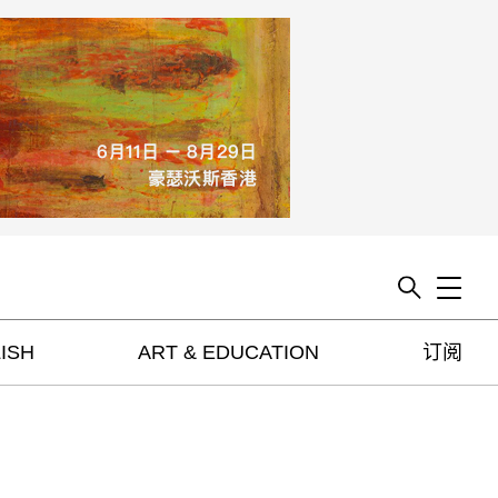
Toggle
ISH
ART & EDUCATION
订阅
artguide
新闻
展评
杂志