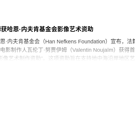
声明中表示：“我们谴责特朗普政府持续攻击史密森尼学
保存、研究和诠释美国历史、艺术、科学与文化的博物
馆如何呈现历史、艺术、科学、文化及自然世界的方式
姆获哈恩·内夫肯基金会影像艺术资助
项工作的博物馆专业人员进行人身攻击，正在威胁全国
立性。”
内夫肯基金会（Han Nefkens Foundation）宣布，法
制作人瓦伦丁·努贾伊姆（Valentin Noujaïm）获得首
签署的一项行政命令中，特朗普批评史密森尼学会宣扬“将美
中海影像艺术制作资助”。这项资助旨在支持地中海沿岸地区艺
成有害且具有压迫性的叙事”。同年8月，白宫官网刊登的
艺术作品，金额25000欧元。
一步扩大了批评范围，点名多家博物馆，指责其展览和
冒犯性”。
的努贾伊姆从九位入围艺术家中脱颖而出，其创作游走于纪
，以散文电影的形式探讨由权力与崩塌塑造的建筑空间
》今年4月报道称，由于特朗普试图介入史密森尼学会董
间视为承载着记忆、监视与控制体系的活体。他常驻巴
序，相关任命工作被刻意放缓。
在纽约现代艺术博物馆和伦敦当代艺术中心展出。
会是一家专注于影像艺术创作的非营利组织，致力于扶持
术家。基金会主要通过资助和委任创作，在全球范围内