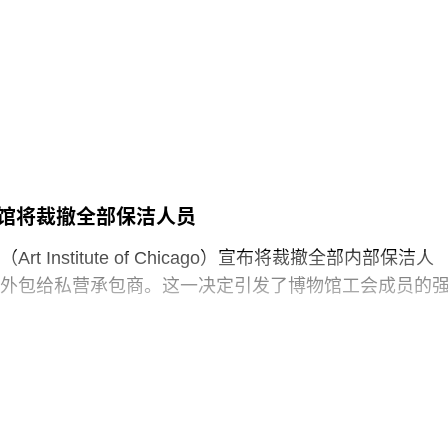
 Foundation）继纽约、毕尔巴鄂和威尼斯之后最新加入其全
，部分费用源于馆方自行决定采用何种修复方案，而非
损害，但这一论点最终未获法院采纳。
博物馆占地逾80万平方英尺，将成为古根海姆体系中规
30个展厅，室内展览面积约12.5万平方英尺。建筑外观
以非传统方式组合而成，表面覆以不锈钢网、缟玛瑙和
80英尺。据《纽约时报》报道，该馆也是古根海姆体系中
预计总成本超过10亿美元。
馆将裁撤全部保洁人员
1960年代以来的艺术作品，并自2009年起开始建立馆藏
t Institute of Chicago）宣布将裁撤全部内部保洁人
顺序排列展品的方式，展览将按主题划分为“抽象”、“流
外包给私营承包商。这一决定引发了博物馆工会成员的
“语言”和“叙事”等单元。根据新闻稿，这种设计旨在邀请观
”与艺术互动。
馆发布了一份关于裁员计划的初步公告：23名负责展厅和设
博物馆是阿布扎比耗资数十亿美元打造的萨迪亚特岛文
洁人员将失去工作。据芝加哥艺术博物馆工会AICWU称
sland Cultural District）最新落成的文化机构之一。该文化区
工已在该机构工作超过20年。这批员工的最后工作日为8
（Louvre Abu
，这些员工可向即将接手的私营承包商重新申请原有职位