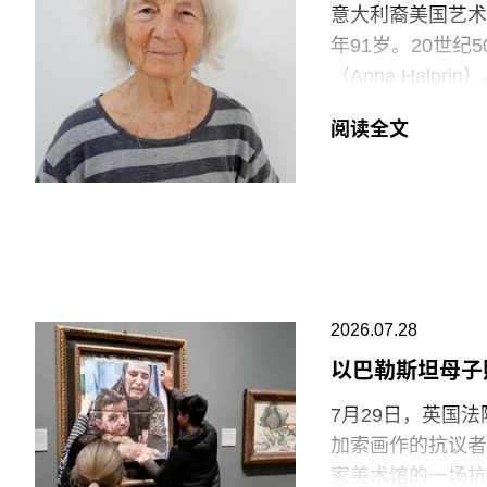
充分保障的员工来实
意大利裔美国艺术家
Clancy）告
年91岁。20世
逊等企业的劳动实
（Anna Halp
会感到震惊。”
Construct
阅读全文
通过倚靠、攀爬、
V&A东馆典藏库
Rainer）和史蒂
要求V&A在一年内
同创立了贾德森舞蹈剧
重塑了现代舞的发
品，就像一颗投入
福蒂于1935年
2026.07.28
法西斯领导人贝尼托·
公民身份时，福蒂
以巴勒斯坦母子
兰的里德学院（Re
7月29日，英国
艺术家罗伯特·莫里
加索画作的抗议者
普林-拉思罗普学校（H
家美术馆的一场抗