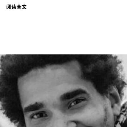
她将接替玛丽亚·巴尔肖（Maria Balshaw）的职
阅读全文
位，后者在担任馆长九年后于今年春季离任。摩根
将于2027年1月正式履新。作为馆长，她将负责管
理泰特不列颠美术馆、泰特现代美术馆以及位于位
于利物浦和圣艾夫斯的分馆。
摩根曾在2002年至2014年间在泰特美术馆担任过
多个职务，包括国际艺术策展人，因此一直被视为
这一职位的热门人选。不过薪酬问题曾是任命过程
中的重要障碍，因为摩根在迪亚艺术基金会的收入
明显高于巴尔肖。泰特美术馆主席罗兰·拉德
（Roland Rudd）向《卫报》透露，摩根在接受这
一职位时接受了“大幅降薪”。
摩根加入泰特美术馆之际，正值该机构处于动荡时
期。泰特美术馆目前正面临财务困境，最近的一份
报告显示其运营处于亏损状态。泰特美术馆曾试图