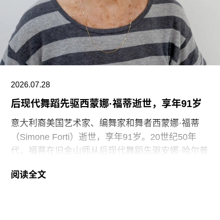
的，”Prospect工会秘书长迈克·克兰西（Mike
Clancy）告诉《卫报》。“如果参观者得知，工会一
直反对的那些存在于亚马逊等企业的劳动实践，竟
然也存在于一家国际知名的文化机构时，他们一定
会感到震惊。”
V&A东馆典藏库的员工正在争取两次各15分钟的带
2026.07.28
薪休息时间。工会成员还要求V&A在一年内获得“伦
后现代舞蹈先驱西蒙娜·福蒂逝世，享年91岁
敦生活工资雇主”认证（London
意大利裔美国艺术家、编舞家和舞者西蒙娜·福蒂
（Simone Forti）逝世，享年91岁。20世纪50年
代，福蒂在旧金山师从后现代舞蹈先驱安娜·哈尔普
林（Anna Halprin）。60年代初，她凭借奠基性作
阅读全文
品系列“舞蹈构造”（Dance Constructions）迅速崭
露头角。这组作品以廉价的现成物为媒介，引导舞
者通过倚靠、攀爬、吹口哨等即兴动作展开表演，
对伊冯娜·雷纳（Yvonne Rainer）和史蒂夫·帕克斯