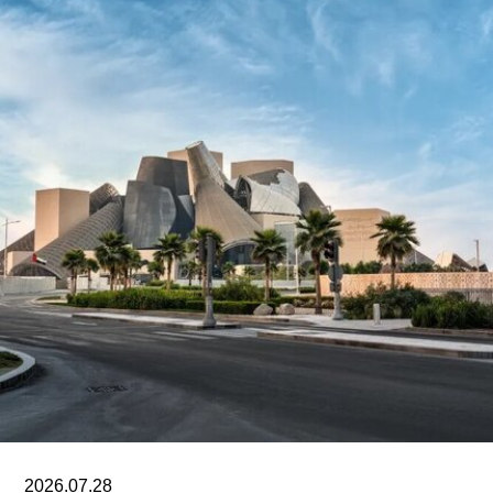
Jadallah）于2024年3月以色列围困加沙希法医院
期间拍摄。两名抗议者隶属于“青年诉求”（Youth
Demand），该组织由气候行动组织“停止石油”
（Just Stop Oil）的学生分支发展而来。行动中，
两人高声呼吁英国停止与以色列的贸易往来。随
后，其中一人将红色液体泼洒在展厅地面，引发现
场观众惊呼，两人随即被警方逮捕。
此次行动发生时，英国艺术机构正接连成为抗议活
动的现场。就在该事件发生几天前，两名年轻的气
候行动人士因向文森特·梵高1888年作品《向日
葵》的玻璃罩泼洒番茄汤而被判处监禁。庭审中，
陪审团获悉，毕加索画作本身并未受损，但泼洒在
地面的红色水性颜料渗入了展厅地面，污染了大理
石踢脚线。此次事件共造成美术馆约8000英镑的损
失，其中仅约270英镑用于清洁，其余费用主要用
2026.07.28