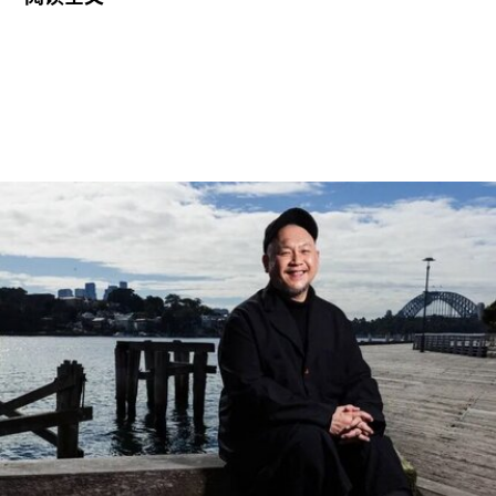
列入世界遗产名录。这组统称为“阿尔托作品”
（Aalto Works）的建筑群是首个获此殊荣的芬兰现
代主义建筑作品。
“阿尔托作品” 包括阿尔瓦·阿尔托于1928年至1988
年间设计完成的一系列建筑、社区开发项目及校园
空间，涵盖住宅、公共、市政、社区及文化建筑。
根据联合国教科文组织的说明，这些作品展现了“以
人为本、因地制宜且富有同理心的设计理念，体现
了芬兰对现代建筑的重要贡献”。
入选项目中最早期的代表作之一是位于赫尔辛基的
“阿尔瓦·阿尔托之家”（Aalto House，1936），由
阿尔瓦·阿尔托与其妻子艾诺·阿尔托共同设计，作
为两人的私人住宅。在13项作品中，有5项位于芬
兰首都赫尔辛基，包括文化之家（House of
Culture，1958）活动中心，以及著名的芬兰大厅