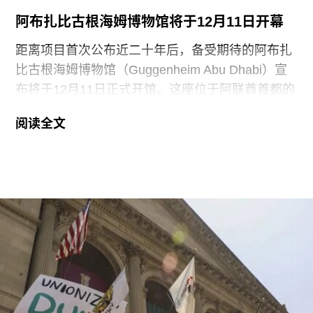
于地面修复、工作人员额外工时酬劳以及重新开放
阿布扎比古根海姆博物馆将于12月11日开幕
展厅等支出。辩方主张，部分费用源于馆方自行决
定采用何种修复方案，而非抗议行为本身造成的损
距离项目首次公布近二十年后，备受期待的阿布扎
害，但这一论点最终未获法院采纳。
比古根海姆博物馆（Guggenheim Abu Dhabi）宣
布将于12月11日正式开馆。这座位于阿联酋首都的
现代与当代艺术博物馆，由已故普利兹克建筑奖得
阅读全文
主弗兰克·盖里（Frank Gehry）设计，也是所罗门
·R·古根海姆基金会（Solomon R. Guggenheim
Foundation）继纽约、毕尔巴鄂和威尼斯之后最新
加入其全球网络的成员机构。
阿布扎比古根海姆博物馆占地逾80万平方英尺，将
成为古根海姆体系中规模最大的分馆，内设30个展
厅，室内展览面积约12.5万平方英尺。建筑外观由
十个雕塑般的锥体以非传统方式组合而成，表面覆
以不锈钢网、缟玛瑙和玻璃等材料，高达280英