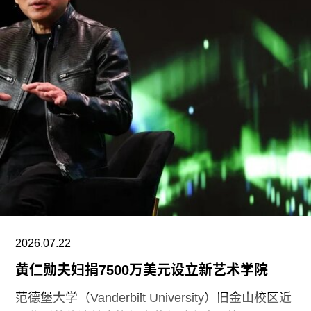
行的首届卡塔尔鲁拜亚四年展（Rubaiya
Qatar）。2017年至2022年，他曾担任柏林世界文
化宫（Haus der Kulturen der Welt）项目委员会成
员。自2025年起，他还担任国际现代艺术博物馆与
收藏委员会（CIMAM）理事。
上一届爱知三年展于2025年举行，主题为“灰烬与
蔷薇之间的时光”（A Time Between Ashes and
Roses），由沙迦艺术基金会主席兼创始人胡尔·卡
西米（Hoor Al Qasimi）担任艺术总监。
2026.07.22
黄仁勋夫妇捐7500万美元设立新艺术学院
范德堡大学（Vanderbilt University）旧金山校区近