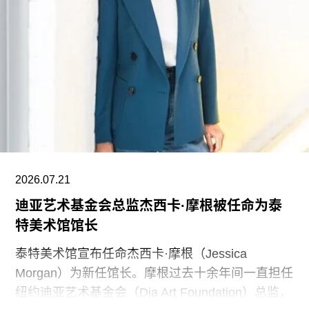
已达到9750万美元。同时，他们还带动了其他慈善
捐赠者向范德堡大学旧金山校区扩建项目捐赠共计
2500万美元。
黄仁勋在一份声明中表示，此次捐赠旨在培养新一
代创作者，进一步巩固旧金山作为创新与创意之都
的文化基础。“技术拓展了我们能够创造什么，而艺
术与设计决定了我们为何创造。二者共同塑造了文
明。”
2026.07.21
黄仁勋和洛丽均为工程师，黄仁勋执掌的英伟达已
迪亚艺术基金会总监杰西卡·摩根被任命为泰
成为全球市值最高的企业之一，也是全球人工智能
特美术馆馆长
浪潮中的核心企业。此次向范德堡大学新校区捐赠
的同时，
泰特美术馆宣布任命杰西卡·摩根（Jessica
Morgan）为新任馆长。摩根过去十余年间一直担任
纽约迪亚艺术基金会（Dia Art Foundation）总监，