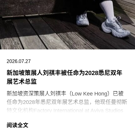
（Finlandia Hall，1971），后者兼具会议中心与音
乐厅功能。
另一项重要作品是赛纳察洛市政厅（Säynätsalo
Town Hall），由阿尔瓦·阿尔托与艾丽莎·阿尔托于
1952年共同完成。艾诺于1949年去世后，阿尔瓦
与艾丽莎结婚。两人还共同建造了位于派延奈湖
（Lake
2026.07.27
新加坡策展人刘祺丰被任命为2028悉尼双年
展艺术总监
新加坡资深策展人刘祺丰（Low Kee Hong）已被
任命为2028年悉尼双年展艺术总监，他现任曼彻斯
特文化机构Factory International at Aviva Studios
创意总监，曾担任新加坡双年展创始总监。
阅读全文
2026年悉尼双年展于今年3月至6月举行，主题