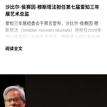
沙比尔·侯赛因·穆斯塔法担任第七届爱知三年
展艺术总监
爱知三年展组委会于周五宣布，沙比尔·侯赛因·穆
斯塔法（Shabbir Hussain Mustafa）将担任2028年
第七届爱知三年展艺术总监。穆斯塔法现任新加坡
美术馆首席策展人，组委会表示作出该选择的原因
阅读全文
是其卓越的策展履历，以及能够为三年展带来崭新
且国际化视野的能力。
穆斯塔法拥有丰富的策展经验。2013年至2023年
间，他曾担任新加坡国家美术馆高级策展人，此后
在阿布扎比古根海姆美术馆担任高级策展人兼展览
部主管。2015年，他策划了第56届威尼斯双年展新
加坡馆。穆斯塔法还于2018年共同策划了达卡艺术
峰会，目前他正参与筹备将于2026年11月在多哈举