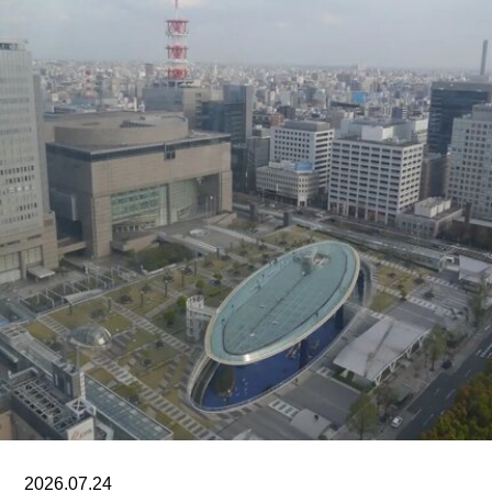
该机构由律师尚蒂·坎迪亚（Shanthi Kandiah）与
私募股权投资人布拉马尔·瓦苏德万（Brahmal
Vasudevan）共同创立，并由两人于2010年成立的
马来西亚非营利组织Creador Foundation负责运
营。
在新职位上，Yee将运用其策划现当代艺术展览的
丰富经验，负责Muara Arts的展览规划、空间布局
及整体艺术发展方向。11月1日，Muara Arts将以
群展“东南亚艺术 A-Z：一部批判性词典”（A–Z of
Southeast Asian Art: A Critical Dictionary） 正式向
公众开放。展览将汇集40余位艺术家的作品，涵盖
纺织、装置、影像、绘画、雕塑等多种创作媒介。
2026.07.24