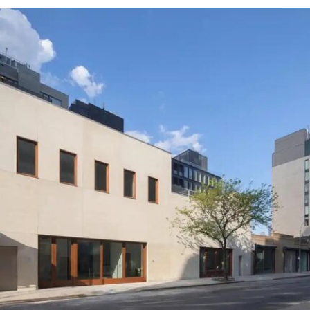
展形式重返国家馆后，欧盟即表示将撤回资助。4
月，欧盟正式确认取消拨款，但给予双年展30天时
间提出申诉。此次最终决定是在对申诉进行审查后
作出的。
欧盟委员会发言人托马斯·雷尼耶（Thomas
Regnier）在一份声明中表示：“由欧洲纳税人资金
支持的文化活动，应当捍卫民主价值，促进开放对
话、多元性和言论自由。”他同时指出，这些价值观
“在今天的俄罗斯并未得到尊重”。
这笔被取消的资助对威尼斯双年展整体财政影响有
限，但撤资本身无疑是欧盟对双年展组织方的一次
严厉谴责。2022年2月俄罗斯入侵乌克兰后，双年
展曾发表声明称，不会接受“任何与俄罗斯政府存在
形式关联的官方代表团、机构或个人”参与其举办的
任何活动。