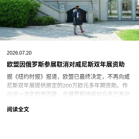
2021年获两项拉丁格莱美奖，并已成为古巴反对派
的象征。
据美联社报道，古巴当局提出以强制流放为条件换
取奥特罗·阿尔坎塔拉的自由。当他抵达迈阿密时，
支持者们挥舞着印有“祖国与生命”字样的古巴国旗
迎接他。获释时，奥特罗·阿尔坎塔拉是古巴最受国
2026.07.20
际关注的政治犯之一，该国正因美国实施的石油封
欧盟因俄罗斯参展取消对威尼斯双年展资助
锁而面临日益恶化的人道主义危机。
据《纽约时报》报道，欧盟已最终决定，不再向威
尼斯双年展提供原定的200万欧元多年期资助。作
出这一决定的原因是，在俄罗斯持续对乌克兰发动
侵略之际，双年展组织方仍允许俄罗斯参加2026年
阅读全文
双年展。
此次撤资是在欧盟数月来持续发出警告之后作出
的。今年3月，在威尼斯双年展宣布俄罗斯将以群