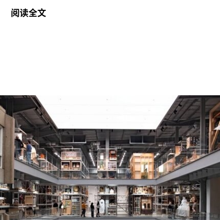
届“2026年地中海影像艺术制作资助”。这项资助旨
阅读全文
在支持地中海沿岸地区艺术家创作新的影像艺术作
品，金额25000欧元。
出生于1991年的努贾伊姆从九位入围艺术家中脱颖
而出，其创作游走于纪录片与虚构叙事之间，以散
文电影的形式探讨由权力与崩塌塑造的建筑空间。
他的作品将城市空间视为承载着记忆、监视与控制
体系的活体。他常驻巴黎和雅典，其作品曾在纽约
现代艺术博物馆和伦敦当代艺术中心展出。
哈恩·内夫肯基金会是一家专注于影像艺术创作的非
营利组织，致力于扶持新兴及中生代影像艺术家。
基金会主要通过资助和委任创作，在全球范围内支
持影像新作品的创作。