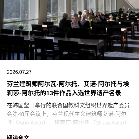
们决定将保洁服务转为外包模式，是为了更好地支
持博物馆的日常运营；同时，我们优先选择了承诺
向现有保洁员工提供就业机会的合作伙伴。”
代表馆内工会的谈判单位AFSCME 31已正式提出
申诉，认为馆方在最终决定将保洁部门外包之前，
未按合同规定提前通知工会，因此违反了劳资协
议。对此，馆方否认存在违反工会合同条款的行
为。
2026.07.27
芬兰建筑师阿尔瓦·阿尔托、艾诺·阿尔托与埃
莉莎·阿尔托的13件作品入选世界遗产名录
在韩国釜山举行的联合国教科文组织世界遗产委员
会第48届会议上，芬兰现代主义建筑师艾诺·阿尔
托（Aino Aalto）、埃莉莎·阿尔托（Elissa Aalto）
和阿尔瓦·阿尔托（Alvar Aalto）的13项建筑作品被
阅读全文