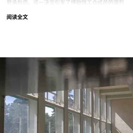
营承包商。这一决定引发了博物馆工会成员的强烈
反对。
阅读全文
6月29日，博物馆发布了一份关于裁员计划的初步
公告：23名负责展厅和设施清洁工作的工会保洁人
员将失去工作。据芝加哥艺术博物馆工会AICWU
称，许多即将失业的员工已在该机构工作超过20
年。这批员工的最后工作日为8月14日。馆方表
示，这些员工可向即将接手的私营承包商重新申请
原有职位。
工会成员要求博物馆撤销这一决定，并发起请愿活
动，要求恢复保洁员工的职位。AICWU表示，截至
7月21日，请愿书已获得超过1900个签名。芝加哥
艺术学院一位发言人在接受《芝加哥太阳时报》采
访时表示：“芝加哥艺术学院高度重视每一位员工，
我们也非常感谢保洁团队每天付出的重要工作。我