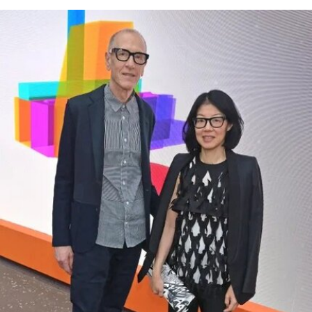
扬“美国的伟大”。
其中，美国国家历史博物馆已成为特朗普持续抨击
的主要目标。在本月初发布的一份长达162页的报
告中，政府指责博物馆馆长安西娅·M·哈蒂格
（Anthea M. Hartig）在展览中传播“激进的行动主
义意识形态”。
根据这一行政令，新的指示牌将告知参观者，博物
馆现有展览“应予以改造”，以符合政府近期发布的
题为《拯救美国的故事：史密森尼学会美国国家历
史博物馆如何因意识形态操控而抹杀我们的历史遗
产》的报告。指示牌还将“引导游客前往能够获取关
于美国历史准确信息的地点和资源”。不过政府并未
具体说明其认可的具体地点或资源为何。
该行政令还指责博物馆在美国建国250周年之际未