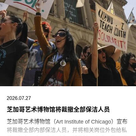
尺。据《纽约时报》报道，该馆也是古根海姆体系
中造价最高的博物馆，预计总成本超过10亿美元。
博物馆将重点展示1960年代以来的艺术作品，并自
2009年起开始建立馆藏。不同于传统按时间顺序排
列展品的方式，展览将按主题划分为“抽象”、“流行
文化”、“土地”、“语言”和“叙事”等单元。根据新闻
稿，这种设计旨在邀请观众“按照自己的方式”与艺
术互动。
阿布扎比古根海姆博物馆是阿布扎比耗资数十亿美
元打造的萨迪亚特岛文化区（Saadiyat Island
Cultural District）最新落成的文化机构之一。该文
2026.07.27
化区还包括阿布扎比卢浮宫（Louvre Abu
芝加哥艺术博物馆将裁撤全部保洁人员
芝加哥艺术博物馆（Art Institute of Chicago）宣布
将裁撤全部内部保洁人员，并将相关岗位外包给私