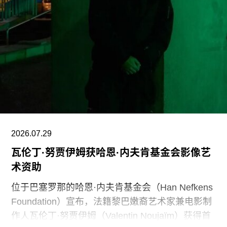
化及自然世界的方式政治化，并对从事这项工作的
博物馆专业人员进行人身攻击，正在威胁全国博物
馆的完整性与独立性。”
在2025年3月签署的一项行政命令中，特朗普批评
史密森尼学会宣扬“将美国和西方价值观描绘成有害
且具有压迫性的叙事”。同年8月，白宫官网刊登的
一篇未署名文章进一步扩大了批评范围，点名多家
博物馆，指责其展览和公共传播内容具有“冒犯
性”。
2026.07.29
瓦伦丁·努贾伊姆获哈恩·内夫肯基金会影像艺
此外，《纽约时报》今年4月报道称，由于特朗普
术资助
试图介入史密森尼学会董事会新成员的任命程序，
相关任命工作被刻意放缓。
位于巴塞罗那的哈恩·内夫肯基金会（Han Nefkens
Foundation）宣布，法籍黎巴嫩裔艺术家兼电影制
作人瓦伦丁·努贾伊姆（Valentin Noujaïm）获得首