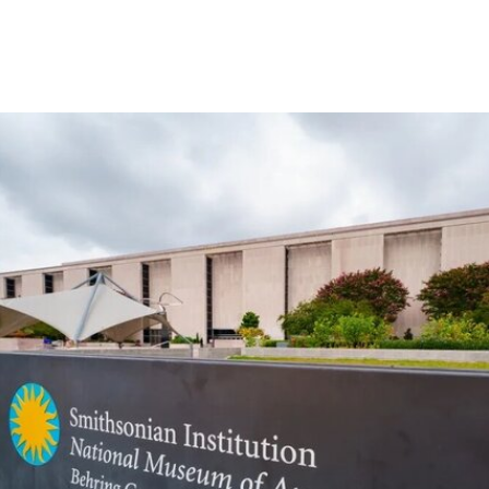
“rememory”取自托妮·莫里森（Toni Morrison）
1987年的小说《宠儿》（
Beloved
）。本届双年展
艺术总监、阿联酋策展人胡尔·卡西米（Hoor Al
Qasimi）因被认为偏袒支持巴勒斯坦的参展艺术家
而受到批评。对此，悉尼双年展否认了有关歧视或
偏袒的指控。
作为2028年悉尼双年展艺术总监，刘祺丰表示，他
计划在展览筹备阶段与澳大利亚原住民社群展开交
流。他在接受《艺术新闻》采访时表示：“原住民社
群对我策展实践的重要影响之一，在于他们让我思
考的时间跨度不再局限于双年展的三个月，而是将
视野扩展至数十万年的时间尺度。”
除了领导新加坡双年展外，刘祺丰还曾担任新加坡
艺术节艺术总监，以及香港西九龙文化区管理局戏