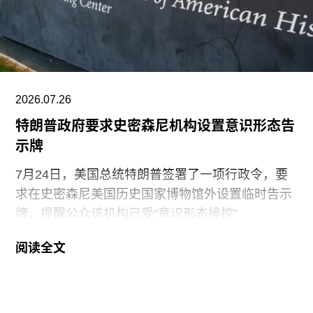
剧与表演艺术部主管。
2026.07.26
特朗普政府要求史密森尼机构设置意识形态告
示牌
7月24日，美国总统特朗普签署了一项行政令，要
求在史密森尼美国历史国家博物馆外设置临时告示
牌，提醒公众该机构已受“意识形态操控”
（ideological capture）。该命令标志着特朗普政府
阅读全文
持续针对史密森尼学会施压行动的进一步升级。他
认为该机构所体现的理念与共和党价值观背道而
驰。此前，特朗普政府已于2025年3月发布行政命
令，要求这一由国会拨款、依法独立运作的机构弘