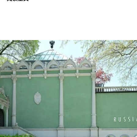
拉抵达时手中紧握着一尊从古巴带来的残破圣母玛
利亚雕像，称其为希望的象征。
这位38岁的古巴艺术家自7月7日获释后便失去音
讯。当时，他刚刚服完因参与2021年7月古巴抗议
活动而被判处的五年刑期，仅提前数日获释。古巴
裔美国艺术家可可·福斯科（Coco Fusco）近日曾
撰文追问奥特罗·阿尔坎塔拉出狱后的下落。7月17
日，美国驻哈瓦那大使馆一名官员向《纽约时报》
透露，奥特罗·阿尔坎塔拉已获发人道主义签证，能
够进入美国，开始其被迫流亡的生活。
奥特罗·阿尔坎塔拉于2018年与一群艺术家、记者
和学者共同创立了圣伊西德罗运动（San Isidro
Movement）。该组织参与反对古巴政府、倡导民
主的社会运动。他还参与创作了抗议歌曲《祖国与
生命》（
Homeland and Life
），这首抗议颂歌在