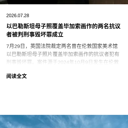
（Dance Workshop of
2026.07.28
以巴勒斯坦母子照覆盖毕加索画作的两名抗议
者被判刑事毁坏罪成立
7月29日，英国法院裁定两名曾在伦敦国家美术馆
以巴勒斯坦母子照片覆盖毕加索画作的抗议者犯有
刑事毁坏罪。案件源于2024年10月9日发生在伦敦
国家美术馆的一场抗议行动。当日，两位行动者，
阅读全文
23岁的国家卫生服务工作者贾伊·哈莱（Jai Halai）
和21岁的政治与国际关系专业学生蒙代-马拉奇·罗
森菲尔德（Monday-Malachi Rosenfeld）在博物馆
开放期间进入展厅，用一张巴勒斯坦母亲怀抱浑身
是血孩子、悲痛哭泣的照片覆盖了巴勃罗·毕加索
1901年的作品《母性》（
Motherhood
）。这张照
片由巴勒斯坦摄影记者阿里·贾达拉（Ali