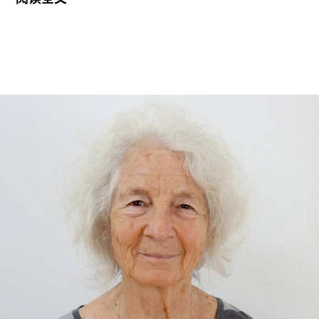
地区共运营四家博物馆，包括南肯辛顿的V&A博物
馆、Stratford的V&A东馆和V&A东馆典藏库（V&A
East Storehouse），以及Bethnal Green的青年
V&A博物馆。在这四家机构中，82%的Prospect工
会成员参与了投票，其中83%投票支持罢工行动，
95%投票支持除罢工以外的其他行动。V&A东馆典
藏库的员工100%投票支持罢工行动。
V&A东馆典藏库于2025年5月开放，向公众展示了
数千件尚未在其他场馆展出的藏品。负责馆内“预约
展品”项目的员工必须全程陪同调取馆藏，只有在另
一位同事到岗接替后，才能去洗手间。与他们服务
的公众一样，这些员工也不允许将食物或饮料带入
主展厅或储藏区。
“这种展示我们文化遗产的创新模式，竟是由那些连
上厕所或喝口水都得不到充分保障的员工来实现