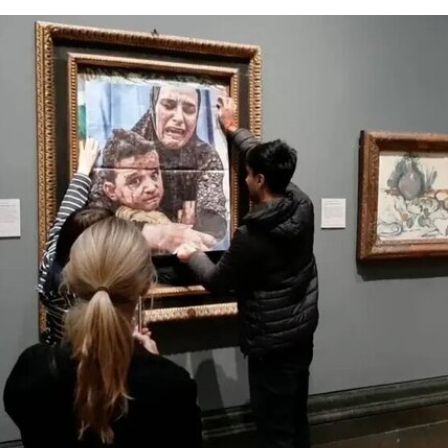
顿（Steve Paxton）产生了深远影响，促使两人共
同创立了贾德森舞蹈剧院（Judson Dance
Theater），其成员在此后十年间重塑了现代舞的
发展轨迹。多年后，帕克斯顿曾写道：“福蒂这组激
进的作品，就像一颗投入平静池塘中的石子，激起
的涟漪不断向外扩散。”
福蒂于1935年3月25日出生于意大利佛罗伦萨的一
个犹太家庭。三年后，当法西斯领导人贝尼托·墨索
里尼（Benito Mussolini）开始剥夺意大利犹太人的
公民身份时，福蒂全家逃往美国，最终定居洛杉
矶。她曾进入俄勒冈州波特兰的里德学院（Reed
College）就读，但中途退学，并与当时的伴侣、观
念艺术家罗伯特·莫里斯（Robert Morris）搬到旧金
山。在那里，她先后于哈尔普林-拉思罗普学校
（Halprin-Lathrop School）和马林舞蹈工作室