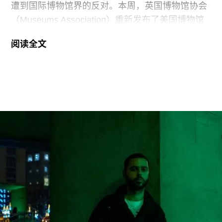
遭到国际博物馆界的反对。本周，英国博物馆协会
（Museums Association）重新发布了美国博物馆
联盟（American Alliance of Museums，AAM）于7
阅读全文
月20日发表的一份声明，强烈谴责针对美国“国家
级博物馆体系”所发起的公开且政治化的攻击。
就在上周，特朗普政府签署行政命令，要求史密森
尼学会美国国家历史博物馆设置临时告示牌，以“纠
正博物馆所呈现的不准确信息”。7月4日，特朗普
政府还发布了一份长达162页的报告，批评史密森
尼学会及其管理层“未能完成阐释美国历史遗产这一
基本使命”。
美国博物馆联盟在声明中表示：“我们谴责特朗普政
府持续攻击史密森尼学会，以及那些负责保存、研
究和诠释美国历史、艺术、科学与文化的博物馆专
业人士。将博物馆如何呈现历史、艺术、科学、文