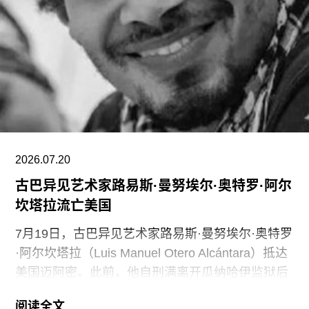
通过裁员来解决资金问题，导致员工士气急剧下降
并引发了罢工。此外，尽管翠西·艾敏和弗里达·卡
罗的展览广受好评，但去年泰特不列颠美术馆和泰
特现代美术馆的参观人数仍远低于疫情前的水平。
摩根于2015年加入迪亚艺术基金会担任总监。任职
期间，她丰富了基金会的藏品结构，并增加了女性
艺术家的代表比例。此前在泰特工作期间，她策划
了广受好评的2015年回顾展“世界走向波普”（The
2026.07.20
古巴异见艺术家路易斯·曼努埃尔·奥特罗·阿尔
坎塔拉流亡美国
7月19日，古巴异见艺术家路易斯·曼努埃尔·奥特罗
·阿尔坎塔拉（Luis Manuel Otero Alcántara）抵达
美国迈阿密。此前，他自刑满离开瓜纳哈伊监狱后
曾一度下落不明。据美联社报道，奥特罗·阿尔坎塔
阅读全文