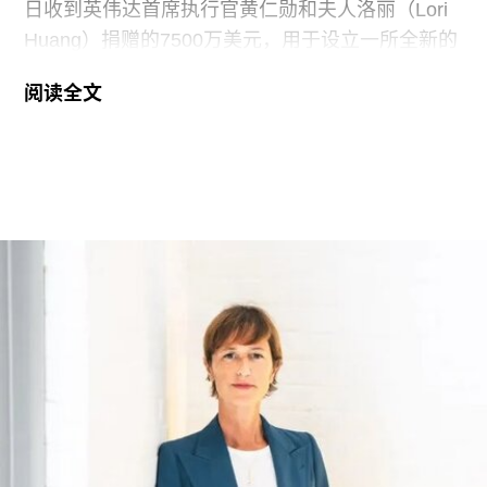
日收到英伟达首席执行官黄仁勋和夫人洛丽（Lori
Huang）捐赠的7500万美元，用于设立一所全新的
艺术学院。新学院暂定名为“黄仁勋与洛丽艺术、建
阅读全文
筑与设计学院”，具体名称尚待校方批准。目前，学
院正在招聘首任院长，为首个学年做准备。
新学院计划于2027年11月正式开放，将入驻加州艺
术学院（CCA）原校址。加州艺术学院曾是加州最
后一家非营利性艺术院校，但近年来持续受招生人
数下降和预算赤字影响导致裁员，最终于今年年初
被范德堡大学收购。根据收购协议，加州艺术学院
将于2026-27学年结束后停止办学。
这笔捐赠是黄仁勋夫妇迄今向教育机构提供的最大
单笔捐款，金额超过了此前向其母校俄勒冈州立大
学捐赠的5000万美元。加上去年2月向范德堡大学
捐赠的2250万美元，黄仁勋夫妇对该校的捐赠总额