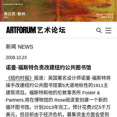
Toggl
新闻 NEWS
artguide
新闻
2008.10.23
展评
诺曼·福斯特负责改建纽约公共图书馆
杂志
《纽约时报》
报道：英国著名设计师诺曼·福斯特将
专栏
接手改建纽约公共图书馆第5大道地标性的1911主
建筑项目。福斯特和他的伦敦事务所 Foster &
视频
Partners,将在博物馆的 Rose阅读室创建一个新的
ENGLISH
循环图书馆。计划2013年完工，预计花费2亿5千万
ART & EDUCATION
美元，但目前由于经济危机，募集资金方面会受到