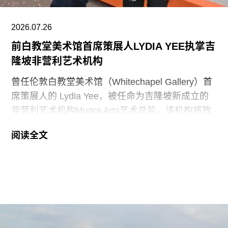
能“适当地表彰”《独立宣言》签署者，并要求内政
部长“在由国家公园管理局维护的人行道、步道及其
2026.07.26
他公共场所设置临时展览或标识，以纠正博物馆内
前白教堂美术馆首席策展人LYDIA YEE执掌吉
呈现的不准确信息”。
隆坡非营利艺术机构
史密森尼学会尚未就行政令发表公开评论。上周，
曾任伦敦白教堂美术馆（Whitechapel Gallery）首
哈蒂格出席了一场国会听证会，期间
席策展人的 Lydia Yee，被任命为吉隆坡新成立的
非营利艺术机构Muara Arts艺术总监。该机构将致
力于推广东南亚现当代艺术，计划于今年11月1日
阅读全文
正式开幕。与美术馆配套建设的一座表演艺术剧场
预计将于2029年落成。
Muara Arts 坐落于吉隆坡历史悠久的步行广场
Medan Pasar，位于鹅麦河（Gombak River）与巴
生河（Klang River）交汇处。美术馆将利用经过改
造的传统店屋，打造约2万平方英尺的展览空间。