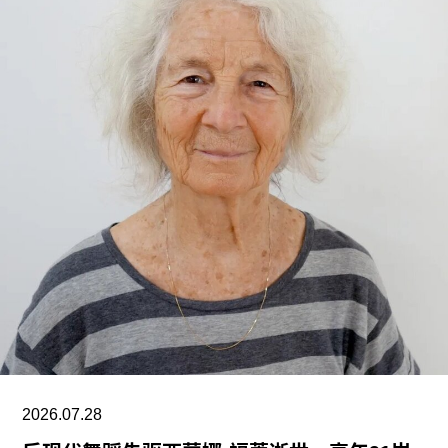
V&A东馆典藏库于2025年5月开放，向公众展示了
数千件尚未在其他场馆展出的藏品。负责馆内“预约
展品”项目的员工必须全程陪同调取馆藏，只有在另
一位同事到岗接替后，才能去洗手间。与他们服务
的公众一样，这些员工也不允许将食物或饮料带入
主展厅或储藏区。
“这种展示我们文化遗产的创新模式，竟是由那些连
上厕所或喝口水都得不到充分保障的员工来实现
的，”Prospect工会秘书长迈克·克兰西（Mike
Clancy）告诉《卫报》。“如果参观者得知，工会一
直反对的那些存在于亚马逊等企业的劳动实践，竟
然也存在于一家国际知名的文化机构时，他们一定
会感到震惊。”
V&A东馆典藏库的员工正在争取两次各15分钟的带
2026.07.28
薪休息时间。工会成员还要求V&A在一年内获得“伦