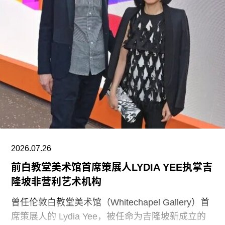
根据这一行政令，新的指示牌将告知参观者，博物
馆现有展览“应予以改造”，以符合政府近期发布的
题为《拯救美国的故事：史密森尼学会美国国家历
史博物馆如何因意识形态操控而抹杀我们的历史遗
产》的报告。指示牌还将“引导游客前往能够获取关
于美国历史准确信息的地点和资源”。不过政府并未
具体说明其认可的具体地点或资源为何。
该行政令还指责博物馆在美国建国250周年之际未
能“适当地表彰”《独立宣言》签署者，并要求内政
部长“在由国家公园管理局维护的人行道、步道及其
2026.07.26
他公共场所设置临时展览或标识，以纠正博物馆内
前白教堂美术馆首席策展人LYDIA YEE执掌吉
呈现的不准确信息”。
隆坡非营利艺术机构
史密森尼学会尚未就行政令发表公开评论。上周，
曾任伦敦白教堂美术馆（Whitechapel Gallery）首
哈蒂格出席了一场国会听证会，期间
席策展人的 Lydia Yee，被任命为吉隆坡新成立的