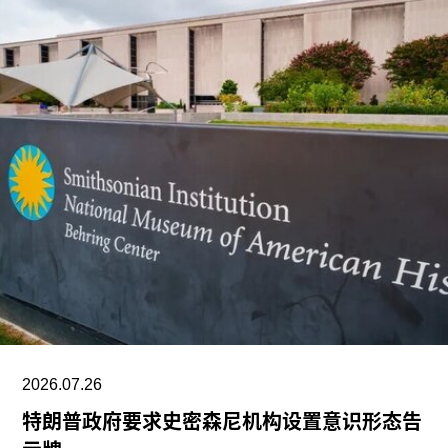
作为2028年悉尼双年展艺术总监，刘祺丰表示，他
计划在展览筹备阶段与澳大利亚原住民社群展开交
流。他在接受《艺术新闻》采访时表示：“原住民社
群对我策展实践的重要影响之一，在于他们让我思
考的时间跨度不再局限于双年展的三个月，而是将
视野扩展至数十万年的时间尺度。”
除了领导新加坡双年展外，刘祺丰还曾担任新加坡
艺术节艺术总监，以及香港西九龙文化区管理局戏
剧与表演艺术部主管。
2026.07.26
特朗普政府要求史密森尼机构设置意识形态告