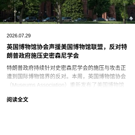
2026.07.29
英国博物馆协会声援美国博物馆联盟，反对特
朗普政府施压史密森尼学会
特朗普政府持续针对史密森尼学会的施压与攻击正
遭到国际博物馆界的反对。本周，英国博物馆协会
（Museums Association）重新发布了美国博物馆
联盟（American Alliance of Museums，AAM）于7
阅读全文
月20日发表的一份声明，强烈谴责针对美国“国家
级博物馆体系”所发起的公开且政治化的攻击。
就在上周，特朗普政府签署行政命令，要求史密森
尼学会美国国家历史博物馆设置临时告示牌，以“纠