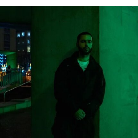
正博物馆所呈现的不准确信息”。7月4日，特朗普
政府还发布了一份长达162页的报告，批评史密森
尼学会及其管理层“未能完成阐释美国历史遗产这一
基本使命”。
美国博物馆联盟在声明中表示：“我们谴责特朗普政
府持续攻击史密森尼学会，以及那些负责保存、研
究和诠释美国历史、艺术、科学与文化的博物馆专
业人士。将博物馆如何呈现历史、艺术、科学、文
化及自然世界的方式政治化，并对从事这项工作的
博物馆专业人员进行人身攻击，正在威胁全国博物
馆的完整性与独立性。”
在2025年3月签署的一项行政命令中，特朗普批评
史密森尼学会宣扬“将美国和西方价值观描绘成有害
且具有压迫性的叙事”。同年8月，白宫官网刊登的
一篇未署名文章进一步扩大了批评范围，点名多家