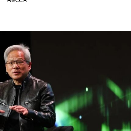
是其卓越的策展履历，以及能够为三年展带来崭新
且国际化视野的能力。
穆斯塔法拥有丰富的策展经验。2013年至2023年
间，他曾担任新加坡国家美术馆高级策展人，此后
在阿布扎比古根海姆美术馆担任高级策展人兼展览
部主管。2015年，他策划了第56届威尼斯双年展新
加坡馆。穆斯塔法还于2018年共同策划了达卡艺术
峰会，目前他正参与筹备将于2026年11月在多哈举
行的首届卡塔尔鲁拜亚四年展（Rubaiya
Qatar）。2017年至2022年，他曾担任柏林世界文
化宫（Haus der Kulturen der Welt）项目委员会成
员。自2025年起，他还担任国际现代艺术博物馆与
收藏委员会（CIMAM）理事。
上一届爱知三年展于2025年举行，主题为“灰烬与
蔷薇之间的时光”（A Time Between Ashes and