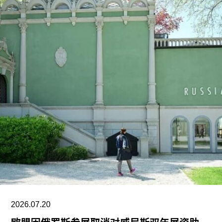
日，美国驻哈瓦那大使馆一名官员向《纽约时报》
透露，奥特罗·阿尔坎塔拉已获发人道主义签证，能
够进入美国，开始其被迫流亡的生活。
奥特罗·阿尔坎塔拉于2018年与一群艺术家、记者
和学者共同创立了圣伊西德罗运动（San Isidro
Movement）。该组织参与反对古巴政府、倡导民
主的社会运动。他还参与创作了抗议歌曲《祖国与
生命》（
Homeland and Life
），这首抗议颂歌在
2021年获两项拉丁格莱美奖，并已成为古巴反对派
的象征。
据美联社报道，古巴当局提出以强制流放为条件换
取奥特罗·阿尔坎塔拉的自由。当他抵达迈阿密时，
支持者们挥舞着印有“祖国与生命”字样的古巴国旗
迎接他。获释时，奥特罗·阿尔坎塔拉是古巴最受国
2026.07.20
际关注的政治犯之一，该国正因美国实施的石油封