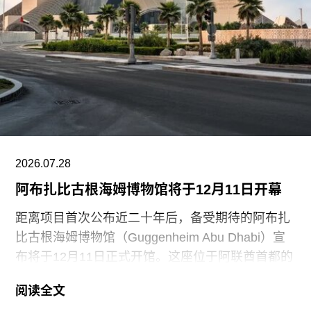
此次行动发生时，英国艺术机构正接连成为抗议活
动的现场。就在该事件发生几天前，两名年轻的气
候行动人士因向文森特·梵高1888年作品《向日
葵》的玻璃罩泼洒番茄汤而被判处监禁。庭审中，
陪审团获悉，毕加索画作本身并未受损，但泼洒在
地面的红色水性颜料渗入了展厅地面，污染了大理
石踢脚线。此次事件共造成美术馆约8000英镑的损
失，其中仅约270英镑用于清洁，其余费用主要用
2026.07.28
于地面修复、工作人员额外工时酬劳以及重新开放
阿布扎比古根海姆博物馆将于12月11日开幕
展厅等支出。辩方主张，部分费用源于馆方自行决
定采用何种修复方案，而非抗议行为本身造成的损
距离项目首次公布近二十年后，备受期待的阿布扎
害，但这一论点最终未获法院采纳。
比古根海姆博物馆（Guggenheim Abu Dhabi）宣
布将于12月11日正式开馆。这座位于阿联酋首都的
现代与当代艺术博物馆，由已故普利兹克建筑奖得
阅读全文
主弗兰克·盖里（Frank Gehry）设计，也是所罗门