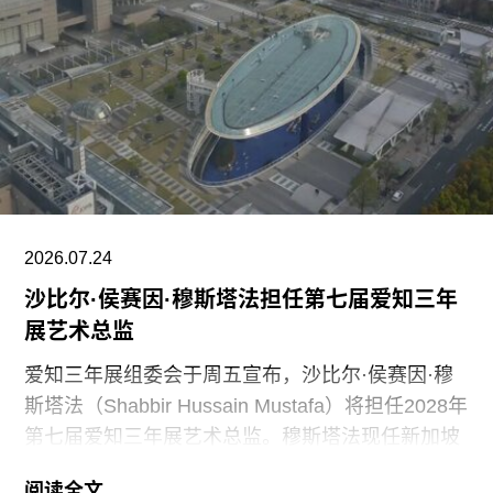
及整体艺术发展方向。11月1日，Muara Arts将以
群展“东南亚艺术 A-Z：一部批判性词典”（A–Z of
Southeast Asian Art: A Critical Dictionary） 正式向
公众开放。展览将汇集40余位艺术家的作品，涵盖
纺织、装置、影像、绘画、雕塑等多种创作媒介。
2026.07.24
沙比尔·侯赛因·穆斯塔法担任第七届爱知三年
展艺术总监
爱知三年展组委会于周五宣布，沙比尔·侯赛因·穆
斯塔法（Shabbir Hussain Mustafa）将担任2028年
第七届爱知三年展艺术总监。穆斯塔法现任新加坡
美术馆首席策展人，组委会表示作出该选择的原因
阅读全文