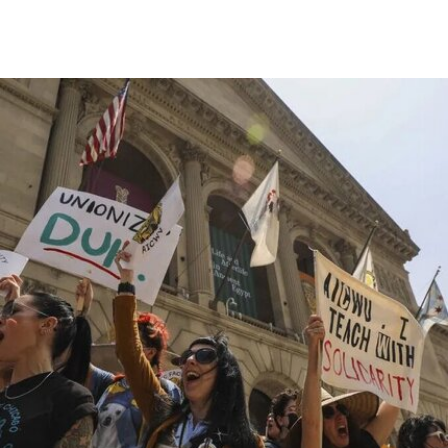
·R·古根海姆基金会（Solomon R. Guggenheim
Foundation）继纽约、毕尔巴鄂和威尼斯之后最新
加入其全球网络的成员机构。
阿布扎比古根海姆博物馆占地逾80万平方英尺，将
成为古根海姆体系中规模最大的分馆，内设30个展
厅，室内展览面积约12.5万平方英尺。建筑外观由
十个雕塑般的锥体以非传统方式组合而成，表面覆
以不锈钢网、缟玛瑙和玻璃等材料，高达280英
尺。据《纽约时报》报道，该馆也是古根海姆体系
中造价最高的博物馆，预计总成本超过10亿美元。
博物馆将重点展示1960年代以来的艺术作品，并自
2009年起开始建立馆藏。不同于传统按时间顺序排
列展品的方式，展览将按主题划分为“抽象”、“流行
文化”、“土地”、“语言”和“叙事”等单元。根据新闻
稿，这种设计旨在邀请观众“按照自己的方式”与艺