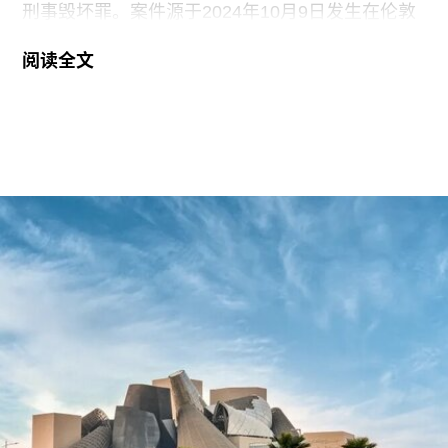
刑事毁坏罪。案件源于2024年10月9日发生在伦敦
国家美术馆的一场抗议行动。当日，两位行动者，
阅读全文
23岁的国家卫生服务工作者贾伊·哈莱（Jai Halai）
和21岁的政治与国际关系专业学生蒙代-马拉奇·罗
森菲尔德（Monday-Malachi Rosenfeld）在博物馆
开放期间进入展厅，用一张巴勒斯坦母亲怀抱浑身
是血孩子、悲痛哭泣的照片覆盖了巴勃罗·毕加索
1901年的作品《母性》（
Motherhood
）。这张照
片由巴勒斯坦摄影记者阿里·贾达拉（Ali
Jadallah）于2024年3月以色列围困加沙希法医院
期间拍摄。两名抗议者隶属于“青年诉求”（Youth
Demand），该组织由气候行动组织“停止石油”
（Just Stop Oil）的学生分支发展而来。行动中，
两人高声呼吁英国停止与以色列的贸易往来。随
后，其中一人将红色液体泼洒在展厅地面，引发现
场观众惊呼，两人随即被警方逮捕。