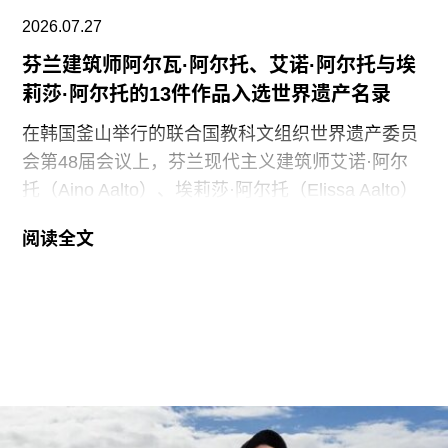
为。
2026.07.27
芬兰建筑师阿尔瓦·阿尔托、艾诺·阿尔托与埃
莉莎·阿尔托的13件作品入选世界遗产名录
在韩国釜山举行的联合国教科文组织世界遗产委员
会第48届会议上，芬兰现代主义建筑师艾诺·阿尔
托（Aino Aalto）、埃莉莎·阿尔托（Elissa Aalto）
和阿尔瓦·阿尔托（Alvar Aalto）的13项建筑作品被
阅读全文
列入世界遗产名录。这组统称为“阿尔托作品”
（Aalto Works）的建筑群是首个获此殊荣的芬兰现
代主义建筑作品。
“阿尔托作品” 包括阿尔瓦·阿尔托于1928年至1988
年间设计完成的一系列建筑、社区开发项目及校园
空间，涵盖住宅、公共、市政、社区及文化建筑。
根据联合国教科文组织的说明，这些作品展现了“以