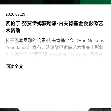
博物馆，指责其展览和公共传播内容具有“冒犯
性”。
2026.07.29
瓦伦丁·努贾伊姆获哈恩·内夫肯基金会影像艺
此外，《纽约时报》今年4月报道称，由于特朗普
术资助
试图介入史密森尼学会董事会新成员的任命程序，
相关任命工作被刻意放缓。
位于巴塞罗那的哈恩·内夫肯基金会（Han Nefkens
Foundation）宣布，法籍黎巴嫩裔艺术家兼电影制
作人瓦伦丁·努贾伊姆（Valentin Noujaïm）获得首
届“2026年地中海影像艺术制作资助”。这项资助旨
阅读全文
在支持地中海沿岸地区艺术家创作新的影像艺术作
品，金额25000欧元。
出生于1991年的努贾伊姆从九位入围艺术家中脱颖
而出，其创作游走于纪录片与虚构叙事之间，以散
文电影的形式探讨由权力与崩塌塑造的建筑空间。
他的作品将城市空间视为承载着记忆、监视与控制