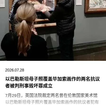
福蒂于1935年3月25日出生于意大利佛罗伦萨的一
个犹太家庭。三年后，当法西斯领导人贝尼托·墨索
里尼（Benito Mussolini）开始剥夺意大利犹太人的
公民身份时，福蒂全家逃往美国，最终定居洛杉
矶。她曾进入俄勒冈州波特兰的里德学院（Reed
College）就读，但中途退学，并与当时的伴侣、观
念艺术家罗伯特·莫里斯（Robert Morris）搬到旧金
山。在那里，她先后于哈尔普林-拉思罗普学校
（Halprin-Lathrop School）和马林舞蹈工作室
（Dance Workshop of
2026.07.28
以巴勒斯坦母子照覆盖毕加索画作的两名抗议
者被判刑事毁坏罪成立
7月29日，英国法院裁定两名曾在伦敦国家美术馆
以巴勒斯坦母子照片覆盖毕加索画作的抗议者犯有