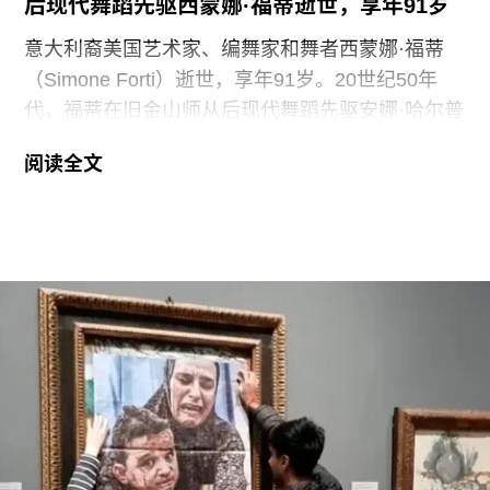
后现代舞蹈先驱西蒙娜·福蒂逝世，享年91岁
敦生活工资雇主”认证（London
意大利裔美国艺术家、编舞家和舞者西蒙娜·福蒂
（Simone Forti）逝世，享年91岁。20世纪50年
代，福蒂在旧金山师从后现代舞蹈先驱安娜·哈尔普
林（Anna Halprin）。60年代初，她凭借奠基性作
阅读全文
品系列“舞蹈构造”（Dance Constructions）迅速崭
露头角。这组作品以廉价的现成物为媒介，引导舞
者通过倚靠、攀爬、吹口哨等即兴动作展开表演，
对伊冯娜·雷纳（Yvonne Rainer）和史蒂夫·帕克斯
顿（Steve Paxton）产生了深远影响，促使两人共
同创立了贾德森舞蹈剧院（Judson Dance
Theater），其成员在此后十年间重塑了现代舞的
发展轨迹。多年后，帕克斯顿曾写道：“福蒂这组激
进的作品，就像一颗投入平静池塘中的石子，激起
的涟漪不断向外扩散。”