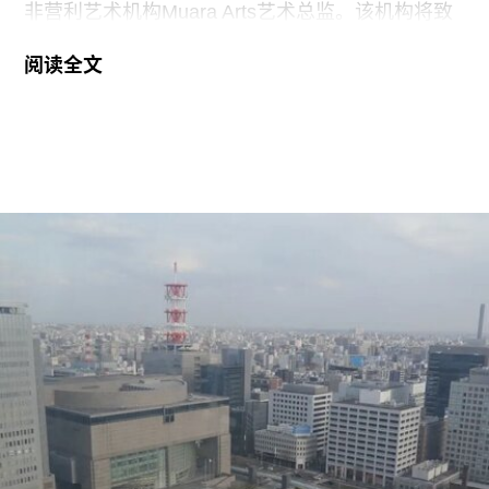
非营利艺术机构Muara Arts艺术总监。该机构将致
力于推广东南亚现当代艺术，计划于今年11月1日
阅读全文
正式开幕。与美术馆配套建设的一座表演艺术剧场
预计将于2029年落成。
Muara Arts 坐落于吉隆坡历史悠久的步行广场
Medan Pasar，位于鹅麦河（Gombak River）与巴
生河（Klang River）交汇处。美术馆将利用经过改
造的传统店屋，打造约2万平方英尺的展览空间。
该机构由律师尚蒂·坎迪亚（Shanthi Kandiah）与
私募股权投资人布拉马尔·瓦苏德万（Brahmal
Vasudevan）共同创立，并由两人于2010年成立的
马来西亚非营利组织Creador Foundation负责运
营。
在新职位上，Yee将运用其策划现当代艺术展览的
丰富经验，负责Muara Arts的展览规划、空间布局