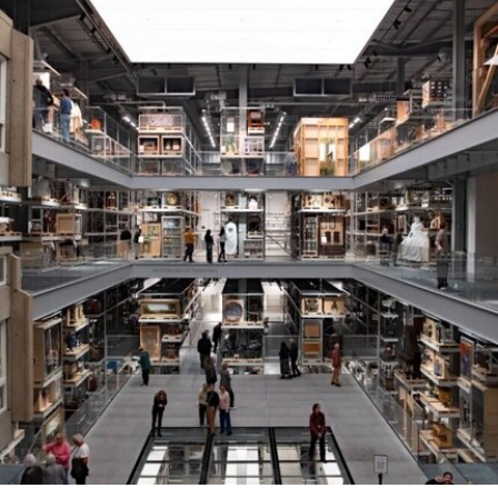
体系的活体。他常驻巴黎和雅典，其作品曾在纽约
现代艺术博物馆和伦敦当代艺术中心展出。
哈恩·内夫肯基金会是一家专注于影像艺术创作的非
营利组织，致力于扶持新兴及中生代影像艺术家。
基金会主要通过资助和委任创作，在全球范围内支
持影像新作品的创作。