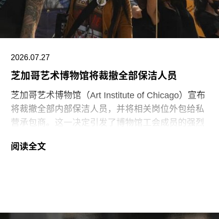
术互动。
阿布扎比古根海姆博物馆是阿布扎比耗资数十亿美
元打造的萨迪亚特岛文化区（Saadiyat Island
Cultural District）最新落成的文化机构之一。该文
2026.07.27
化区还包括阿布扎比卢浮宫（Louvre Abu
芝加哥艺术博物馆将裁撤全部保洁人员
芝加哥艺术博物馆（Art Institute of Chicago）宣布
将裁撤全部内部保洁人员，并将相关岗位外包给私
营承包商。这一决定引发了博物馆工会成员的强烈
反对。
阅读全文
6月29日，博物馆发布了一份关于裁员计划的初步
公告：23名负责展厅和设施清洁工作的工会保洁人
员将失去工作。据芝加哥艺术博物馆工会AICWU
称，许多即将失业的员工已在该机构工作超过20
年。这批员工的最后工作日为8月14日。馆方表