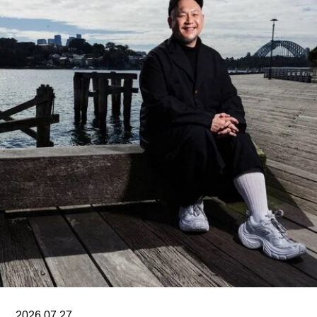
人为本、因地制宜且富有同理心的设计理念，体现
了芬兰对现代建筑的重要贡献”。
入选项目中最早期的代表作之一是位于赫尔辛基的
“阿尔瓦·阿尔托之家”（Aalto House，1936），由
阿尔瓦·阿尔托与其妻子艾诺·阿尔托共同设计，作
为两人的私人住宅。在13项作品中，有5项位于芬
兰首都赫尔辛基，包括文化之家（House of
Culture，1958）活动中心，以及著名的芬兰大厅
（Finlandia Hall，1971），后者兼具会议中心与音
乐厅功能。
另一项重要作品是赛纳察洛市政厅（Säynätsalo
Town Hall），由阿尔瓦·阿尔托与艾丽莎·阿尔托于
1952年共同完成。艾诺于1949年去世后，阿尔瓦
与艾丽莎结婚。两人还共同建造了位于派延奈湖
（Lake
2026.07.27