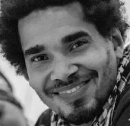
这一职位的热门人选。不过薪酬问题曾是任命过程
中的重要障碍，因为摩根在迪亚艺术基金会的收入
明显高于巴尔肖。泰特美术馆主席罗兰·拉德
（Roland Rudd）向《卫报》透露，摩根在接受这
一职位时接受了“大幅降薪”。
摩根加入泰特美术馆之际，正值该机构处于动荡时
期。泰特美术馆目前正面临财务困境，最近的一份
报告显示其运营处于亏损状态。泰特美术馆曾试图
通过裁员来解决资金问题，导致员工士气急剧下降
并引发了罢工。此外，尽管翠西·艾敏和弗里达·卡
罗的展览广受好评，但去年泰特不列颠美术馆和泰
特现代美术馆的参观人数仍远低于疫情前的水平。
摩根于2015年加入迪亚艺术基金会担任总监。任职
期间，她丰富了基金会的藏品结构，并增加了女性
艺术家的代表比例。此前在泰特工作期间，她策划