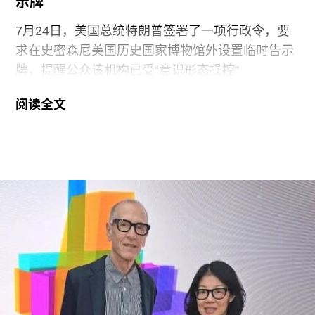
示牌
7月24日，美国总统特朗普签署了一项行政令，要
求在史密森尼美国历史国家博物馆外设置临时告示
牌，提醒公众该机构已受“意识形态操控”
（ideological capture）。该命令标志着特朗普政府
阅读全文
持续针对史密森尼学会施压行动的进一步升级。他
认为该机构所体现的理念与共和党价值观背道而
驰。此前，特朗普政府已于2025年3月发布行政命
令，要求这一由国会拨款、依法独立运作的机构弘
扬“美国的伟大”。
其中，美国国家历史博物馆已成为特朗普持续抨击
的主要目标。在本月初发布的一份长达162页的报
告中，政府指责博物馆馆长安西娅·M·哈蒂格
（Anthea M. Hartig）在展览中传播“激进的行动主
义意识形态”。