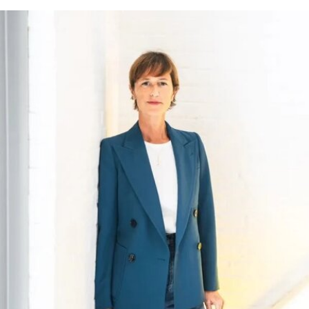
后一家非营利性艺术院校，但近年来持续受招生人
数下降和预算赤字影响导致裁员，最终于今年年初
被范德堡大学收购。根据收购协议，加州艺术学院
将于2026-27学年结束后停止办学。
这笔捐赠是黄仁勋夫妇迄今向教育机构提供的最大
单笔捐款，金额超过了此前向其母校俄勒冈州立大
学捐赠的5000万美元。加上去年2月向范德堡大学
捐赠的2250万美元，黄仁勋夫妇对该校的捐赠总额
已达到9750万美元。同时，他们还带动了其他慈善
捐赠者向范德堡大学旧金山校区扩建项目捐赠共计
2500万美元。
黄仁勋在一份声明中表示，此次捐赠旨在培养新一
代创作者，进一步巩固旧金山作为创新与创意之都
的文化基础。“技术拓展了我们能够创造什么，而艺
术与设计决定了我们为何创造。二者共同塑造了文