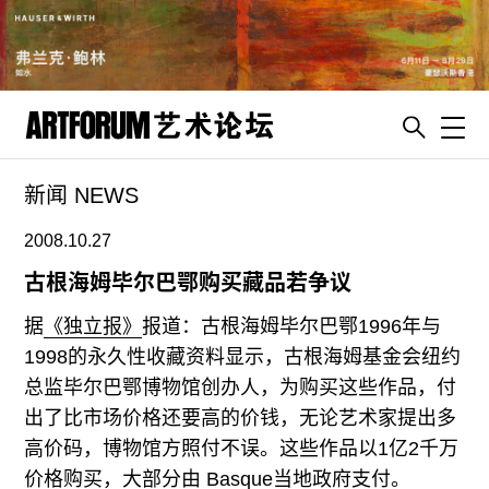
Toggl
新闻 NEWS
artguide
新闻
2008.10.27
展评
古根海姆毕尔巴鄂购买藏品若争议
杂志
据
《独立报》
报道：古根海姆毕尔巴鄂1996年与
专栏
1998的永久性收藏资料显示，古根海姆基金会纽约
总监毕尔巴鄂博物馆创办人，为购买这些作品，付
视频
出了比市场价格还要高的价钱，无论艺术家提出多
ENGLISH
高价码，博物馆方照付不误。这些作品以1亿2千万
ART & EDUCATION
价格购买，大部分由 Basque当地政府支付。