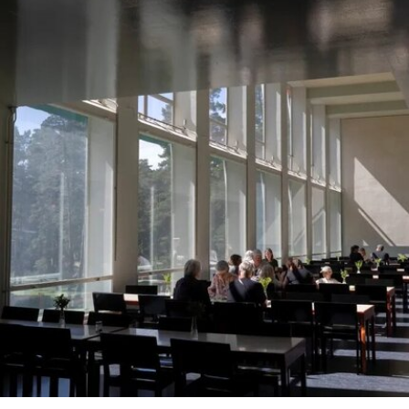
示，这些员工可向即将接手的私营承包商重新申请
原有职位。
工会成员要求博物馆撤销这一决定，并发起请愿活
动，要求恢复保洁员工的职位。AICWU表示，截至
7月21日，请愿书已获得超过1900个签名。芝加哥
艺术学院一位发言人在接受《芝加哥太阳时报》采
访时表示：“芝加哥艺术学院高度重视每一位员工，
我们也非常感谢保洁团队每天付出的重要工作。我
们决定将保洁服务转为外包模式，是为了更好地支
持博物馆的日常运营；同时，我们优先选择了承诺
向现有保洁员工提供就业机会的合作伙伴。”
代表馆内工会的谈判单位AFSCME 31已正式提出
申诉，认为馆方在最终决定将保洁部门外包之前，
未按合同规定提前通知工会，因此违反了劳资协
议。对此，馆方否认存在违反工会合同条款的行