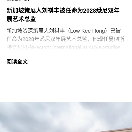
新加坡策展人刘祺丰被任命为2028悉尼双年
展艺术总监
新加坡资深策展人刘祺丰（Low Kee Hong）已被
任命为2028年悉尼双年展艺术总监，他现任曼彻斯
特文化机构Factory International at Aviva Studios
创意总监，曾担任新加坡双年展创始总监。
阅读全文
2026年悉尼双年展于今年3月至6月举行，主题
“rememory”取自托妮·莫里森（Toni Morrison）
1987年的小说《宠儿》（
Beloved
）。本届双年展
艺术总监、阿联酋策展人胡尔·卡西米（Hoor Al
Qasimi）因被认为偏袒支持巴勒斯坦的参展艺术家
而受到批评。对此，悉尼双年展否认了有关歧视或
偏袒的指控。