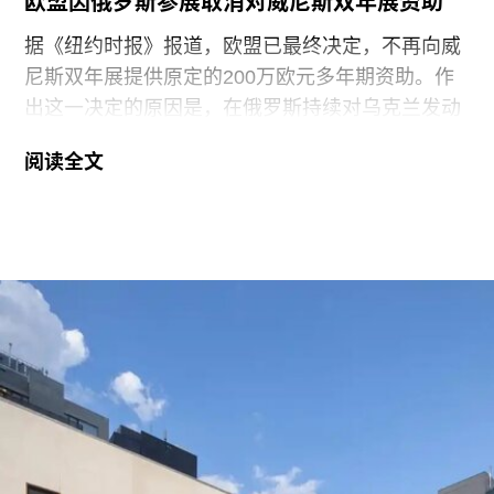
欧盟因俄罗斯参展取消对威尼斯双年展资助
锁而面临日益恶化的人道主义危机。
据《纽约时报》报道，欧盟已最终决定，不再向威
尼斯双年展提供原定的200万欧元多年期资助。作
出这一决定的原因是，在俄罗斯持续对乌克兰发动
侵略之际，双年展组织方仍允许俄罗斯参加2026年
阅读全文
双年展。
此次撤资是在欧盟数月来持续发出警告之后作出
的。今年3月，在威尼斯双年展宣布俄罗斯将以群
展形式重返国家馆后，欧盟即表示将撤回资助。4
月，欧盟正式确认取消拨款，但给予双年展30天时
间提出申诉。此次最终决定是在对申诉进行审查后
作出的。
欧盟委员会发言人托马斯·雷尼耶（Thomas
Regnier）在一份声明中表示：“由欧洲纳税人资金
支持的文化活动，应当捍卫民主价值，促进开放对