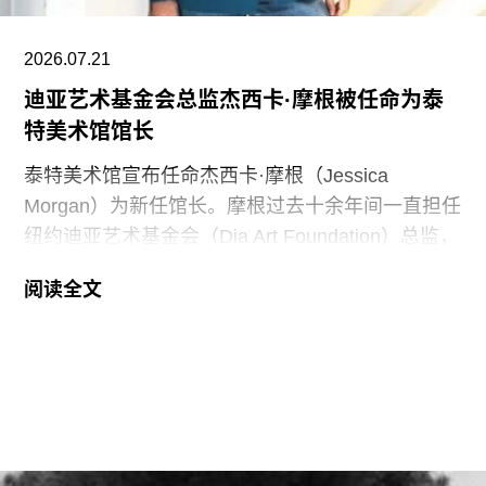
明。”
2026.07.21
黄仁勋和洛丽均为工程师，黄仁勋执掌的英伟达已
迪亚艺术基金会总监杰西卡·摩根被任命为泰
成为全球市值最高的企业之一，也是全球人工智能
特美术馆馆长
浪潮中的核心企业。此次向范德堡大学新校区捐赠
的同时，
泰特美术馆宣布任命杰西卡·摩根（Jessica
Morgan）为新任馆长。摩根过去十余年间一直担任
纽约迪亚艺术基金会（Dia Art Foundation）总监，
她将接替玛丽亚·巴尔肖（Maria Balshaw）的职
阅读全文
位，后者在担任馆长九年后于今年春季离任。摩根
将于2027年1月正式履新。作为馆长，她将负责管
理泰特不列颠美术馆、泰特现代美术馆以及位于位
于利物浦和圣艾夫斯的分馆。
摩根曾在2002年至2014年间在泰特美术馆担任过
多个职务，包括国际艺术策展人，因此一直被视为