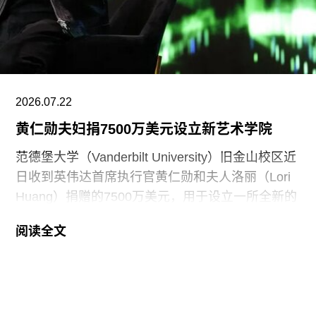
Roses），由沙迦艺术基金会主席兼创始人胡尔·卡
西米（Hoor Al Qasimi）担任艺术总监。
2026.07.22
黄仁勋夫妇捐7500万美元设立新艺术学院
范德堡大学（Vanderbilt University）旧金山校区近
日收到英伟达首席执行官黄仁勋和夫人洛丽（Lori
Huang）捐赠的7500万美元，用于设立一所全新的
艺术学院。新学院暂定名为“黄仁勋与洛丽艺术、建
阅读全文
筑与设计学院”，具体名称尚待校方批准。目前，学
院正在招聘首任院长，为首个学年做准备。
新学院计划于2027年11月正式开放，将入驻加州艺
术学院（CCA）原校址。加州艺术学院曾是加州最