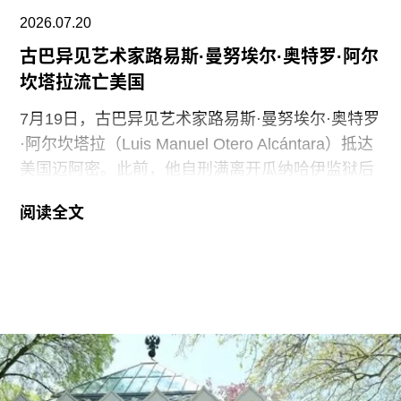
了广受好评的2015年回顾展“世界走向波普”（The
2026.07.20
古巴异见艺术家路易斯·曼努埃尔·奥特罗·阿尔
坎塔拉流亡美国
7月19日，古巴异见艺术家路易斯·曼努埃尔·奥特罗
·阿尔坎塔拉（Luis Manuel Otero Alcántara）抵达
美国迈阿密。此前，他自刑满离开瓜纳哈伊监狱后
曾一度下落不明。据美联社报道，奥特罗·阿尔坎塔
阅读全文
拉抵达时手中紧握着一尊从古巴带来的残破圣母玛
利亚雕像，称其为希望的象征。
这位38岁的古巴艺术家自7月7日获释后便失去音
讯。当时，他刚刚服完因参与2021年7月古巴抗议
活动而被判处的五年刑期，仅提前数日获释。古巴
裔美国艺术家可可·福斯科（Coco Fusco）近日曾
撰文追问奥特罗·阿尔坎塔拉出狱后的下落。7月17