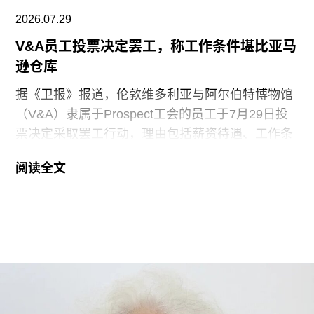
2026.07.29
V&A员工投票决定罢工，称工作条件堪比亚马
逊仓库
据《卫报》报道，伦敦维多利亚与阿尔伯特博物馆
（V&A）隶属于Prospect工会的员工于7月29日投
票决定采取罢工行动，理由包括薪资待遇、工作条
件以及饮水和卫生间的使用权等问题。V&A在伦敦
阅读全文
地区共运营四家博物馆，包括南肯辛顿的V&A博物
馆、Stratford的V&A东馆和V&A东馆典藏库（V&A
East Storehouse），以及Bethnal Green的青年
V&A博物馆。在这四家机构中，82%的Prospect工
会成员参与了投票，其中83%投票支持罢工行动，
95%投票支持除罢工以外的其他行动。V&A东馆典
藏库的员工100%投票支持罢工行动。