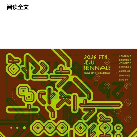
马克（Newmark）挂牌出售。这栋建于19世纪初的
阅读全文
联排建筑由劳森伯格于1965年购入，曾作为孤儿院
和修道院使用。自艺术家于2008年去世以来，该建
筑一直是罗伯特·劳森伯格基金会（Robert
Rauschenberg Foundation）所在地。
这栋五层约855平方米的建筑尚未公布售价。房产
信息特别强调了近期对建筑外立面及屋顶的翻新，
并宣传该物业具备“改造为豪华出租公寓或精品公
寓”的潜力。
劳森伯格基金会的一位发言人表示，由于毗邻的拉
法叶街375号停车场正计划兴建一栋19层住宅大
楼，基金会目前正“探索多种可能方案”。发言人表
示：“如果该建设项目继续推进，将对故居的完整
性、功能性以及日常运营产生重大影响。”目前，基
金会考虑的方案之一是搬迁至其他场所。该组织“正