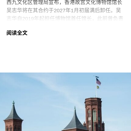
（Pace）于今年6月裁员并缩减代理艺术家名单；
西九文化区管理局宣布，香港故宫文化博物馆馆长
卓纳画廊（David
吴志华将在其合约于2027年1月初届满后卸任。吴
志华自2019年起担任博物馆首任馆长，此前曾负责
博物馆的筹建工作。
阅读全文
在担任香港故宫文化博物馆馆长之前，吴志华曾任
香港海防博物馆馆长。该馆主要展示自明代以来香
港沿海军事防御历史。2002年至2006年间，吴志
华曾担任香港古物古迹办事处执行秘书。
自香港故宫博物馆于2022年开馆以来，吴先生带领
这座由严迅奇（Rocco Yim）设计的博物馆策划了
40场专题及特别展览，并持续推动与北京故宫博物
院的合作。吴志华任内，香港故宫文化博物馆累计
接待观众超过460万人次。
西九文化区管理局将为馆长继任人选展开全球招