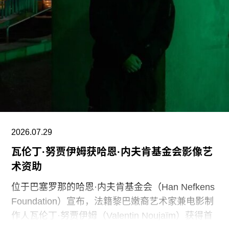
博物馆专业人员进行人身攻击，正在威胁全国博物
馆的完整性与独立性。”
在2025年3月签署的一项行政命令中，特朗普批评
史密森尼学会宣扬“将美国和西方价值观描绘成有害
且具有压迫性的叙事”。同年8月，白宫官网刊登的
一篇未署名文章进一步扩大了批评范围，点名多家
博物馆，指责其展览和公共传播内容具有“冒犯
性”。
2026.07.29
此外，《纽约时报》今年4月报道称，由于特朗普
瓦伦丁·努贾伊姆获哈恩·内夫肯基金会影像艺
试图介入史密森尼学会董事会新成员的任命程序，
术资助
相关任命工作被刻意放缓。
位于巴塞罗那的哈恩·内夫肯基金会（Han Nefkens
Foundation）宣布，法籍黎巴嫩裔艺术家兼电影制
作人瓦伦丁·努贾伊姆（Valentin Noujaïm）获得首