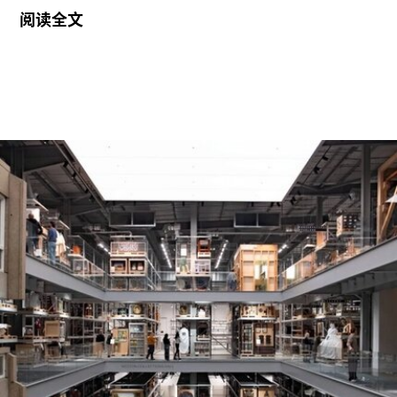
届“2026年地中海影像艺术制作资助”。这项资助旨
阅读全文
在支持地中海沿岸地区艺术家创作新的影像艺术作
品，金额25000欧元。
出生于1991年的努贾伊姆从九位入围艺术家中脱颖
而出，其创作游走于纪录片与虚构叙事之间，以散
文电影的形式探讨由权力与崩塌塑造的建筑空间。
他的作品将城市空间视为承载着记忆、监视与控制
体系的活体。他常驻巴黎和雅典，其作品曾在纽约
现代艺术博物馆和伦敦当代艺术中心展出。
哈恩·内夫肯基金会是一家专注于影像艺术创作的非
营利组织，致力于扶持新兴及中生代影像艺术家。
基金会主要通过资助和委任创作，在全球范围内支
持影像新作品的创作。