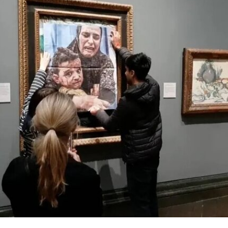
Theater），其成员在此后十年间重塑了现代舞的
发展轨迹。多年后，帕克斯顿曾写道：“福蒂这组激
进的作品，就像一颗投入平静池塘中的石子，激起
的涟漪不断向外扩散。”
福蒂于1935年3月25日出生于意大利佛罗伦萨的一
个犹太家庭。三年后，当法西斯领导人贝尼托·墨索
里尼（Benito Mussolini）开始剥夺意大利犹太人的
公民身份时，福蒂全家逃往美国，最终定居洛杉
矶。她曾进入俄勒冈州波特兰的里德学院（Reed
College）就读，但中途退学，并与当时的伴侣、观
念艺术家罗伯特·莫里斯（Robert Morris）搬到旧金
山。在那里，她先后于哈尔普林-拉思罗普学校
（Halprin-Lathrop School）和马林舞蹈工作室
（Dance Workshop of