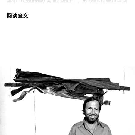
莱尔（Courtney Willis Blair）、苏坎娅·拉贾拉特南
（Sukanya Rajaratnam）和杰西·沃什伯恩-哈里斯
阅读全文
（Jessie Washburne-Harris）。三人的离职原因各
不相同。
据白立方一位发言人透露，2023年加入画廊的威利
斯·布莱尔离职，是为了“实现长期以来重返学术界
的志向”，同年以全球战略市场计划总监身份加入画
廊的拉贾拉特南，则是“辞职以专注于个人独立事
业”。对于沃什伯恩-哈里斯的离职，发言人并未说
明具体原因。她不到一年前被聘为负责美国市场长
期发展战略的全球总监。在加入白立方之前，她曾
创办自己的画廊 Harris Lieberman，并先后在佩斯
画廊（Pace）及玛丽安·古德曼画廊（Marian
Goodman Gallery）担任高级管理职务。
白立方成立于1993年，总部位于伦敦，2023年进