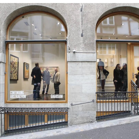
去几年间，由于室内温度多次超过35摄氏度，东京
宫不得不数度临时闭馆。
此次对现址的整修预计至少持续18个月。在此期
间，东京宫将把主要行政办公室迁至巴黎第十四区
区政府的一栋附属建筑内。然而，这项搬迁计划引
发争议，因为这栋原为音乐学院的建筑自2019年以
来一直是巴黎最早的艺术家自营空间之一La
Générale的所在地。
La Générale近日接获巴黎市政府通知，其租用这
栋建于1936年的红砖建筑的临时使用协议将在今年
底到期后不获续约。La Générale志愿者塞巴斯蒂
安·雅曼（Sébastien Jamain）告诉《解放报》，在
收到通知后不久，他与其他成员撞见东京宫的一名
技术负责人正在测量他们的空间。