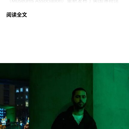
（Museums Association）重新发布了美国博物馆
联盟（American Alliance of Museums，AAM）于7
阅读全文
月20日发表的一份声明，强烈谴责针对美国“国家
级博物馆体系”所发起的公开且政治化的攻击。
就在上周，特朗普政府签署行政命令，要求史密森
尼学会美国国家历史博物馆设置临时告示牌，以“纠
正博物馆所呈现的不准确信息”。7月4日，特朗普
政府还发布了一份长达162页的报告，批评史密森
尼学会及其管理层“未能完成阐释美国历史遗产这一
基本使命”。
美国博物馆联盟在声明中表示：“我们谴责特朗普政
府持续攻击史密森尼学会，以及那些负责保存、研
究和诠释美国历史、艺术、科学与文化的博物馆专
业人士。将博物馆如何呈现历史、艺术、科学、文
化及自然世界的方式政治化，并对从事这项工作的