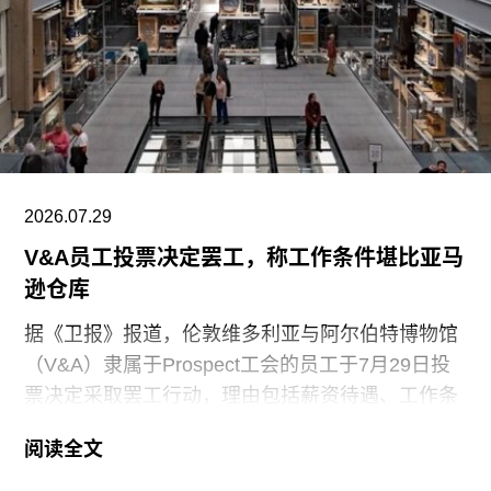
2026.07.29
V&A员工投票决定罢工，称工作条件堪比亚马
逊仓库
据《卫报》报道，伦敦维多利亚与阿尔伯特博物馆
（V&A）隶属于Prospect工会的员工于7月29日投
票决定采取罢工行动，理由包括薪资待遇、工作条
件以及饮水和卫生间的使用权等问题。V&A在伦敦
阅读全文
地区共运营四家博物馆，包括南肯辛顿的V&A博物
馆、Stratford的V&A东馆和V&A东馆典藏库（V&A