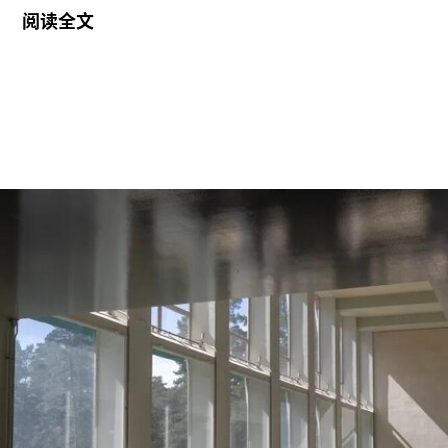
反对。
阅读全文
6月29日，博物馆发布了一份关于裁员计划的初步
公告：23名负责展厅和设施清洁工作的工会保洁人
员将失去工作。据芝加哥艺术博物馆工会AICWU
称，许多即将失业的员工已在该机构工作超过20
年。这批员工的最后工作日为8月14日。馆方表
示，这些员工可向即将接手的私营承包商重新申请
原有职位。
工会成员要求博物馆撤销这一决定，并发起请愿活
动，要求恢复保洁员工的职位。AICWU表示，截至
7月21日，请愿书已获得超过1900个签名。芝加哥
艺术学院一位发言人在接受《芝加哥太阳时报》采
访时表示：“芝加哥艺术学院高度重视每一位员工，
我们也非常感谢保洁团队每天付出的重要工作。我
们决定将保洁服务转为外包模式，是为了更好地支