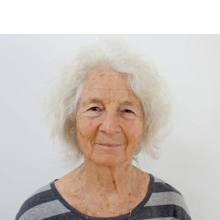
East Storehouse），以及Bethnal Green的青年
V&A博物馆。在这四家机构中，82%的Prospect工
会成员参与了投票，其中83%投票支持罢工行动，
95%投票支持除罢工以外的其他行动。V&A东馆典
藏库的员工100%投票支持罢工行动。
V&A东馆典藏库于2025年5月开放，向公众展示了
数千件尚未在其他场馆展出的藏品。负责馆内“预约
展品”项目的员工必须全程陪同调取馆藏，只有在另
一位同事到岗接替后，才能去洗手间。与他们服务
的公众一样，这些员工也不允许将食物或饮料带入
主展厅或储藏区。
“这种展示我们文化遗产的创新模式，竟是由那些连
上厕所或喝口水都得不到充分保障的员工来实现
的，”Prospect工会秘书长迈克·克兰西（Mike