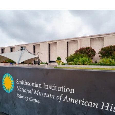
1987年的小说《宠儿》（
Beloved
）。本届双年展
艺术总监、阿联酋策展人胡尔·卡西米（Hoor Al
Qasimi）因被认为偏袒支持巴勒斯坦的参展艺术家
而受到批评。对此，悉尼双年展否认了有关歧视或
偏袒的指控。
作为2028年悉尼双年展艺术总监，刘祺丰表示，他
计划在展览筹备阶段与澳大利亚原住民社群展开交
流。他在接受《艺术新闻》采访时表示：“原住民社
群对我策展实践的重要影响之一，在于他们让我思
考的时间跨度不再局限于双年展的三个月，而是将
视野扩展至数十万年的时间尺度。”
除了领导新加坡双年展外，刘祺丰还曾担任新加坡
艺术节艺术总监，以及香港西九龙文化区管理局戏
剧与表演艺术部主管。