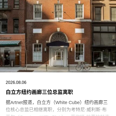
修复鲜少对外开放的顶层空间，并将其改建为新的
展览场地。波波里花园已新增约3600株植物，海神
喷泉、岛屿喷泉及圆形露天剧场也正同步修复。剧
场完工后，将重新恢复举办公共演出。
此次翻新计划所需的5000万欧元资金主要由意大利
文化部提供，其余资金来自私人捐赠。其中，美国
慈善家维罗妮卡·阿特金（Veronika Atkin）为项目
捐赠了500万欧元。
2026.08.06
白立方纽约画廊三位总监离职
据Artnet报道，白立方（White Cube）纽约画廊三
位核心总监已相继离职，分别为考特尼·威利斯·布