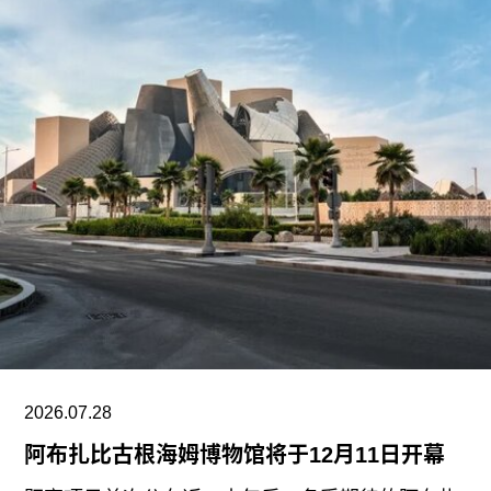
期间拍摄。两名抗议者隶属于“青年诉求”（Youth
Demand），该组织由气候行动组织“停止石油”
（Just Stop Oil）的学生分支发展而来。行动中，
两人高声呼吁英国停止与以色列的贸易往来。随
后，其中一人将红色液体泼洒在展厅地面，引发现
场观众惊呼，两人随即被警方逮捕。
此次行动发生时，英国艺术机构正接连成为抗议活
动的现场。就在该事件发生几天前，两名年轻的气
候行动人士因向文森特·梵高1888年作品《向日
葵》的玻璃罩泼洒番茄汤而被判处监禁。庭审中，
陪审团获悉，毕加索画作本身并未受损，但泼洒在
地面的红色水性颜料渗入了展厅地面，污染了大理
石踢脚线。此次事件共造成美术馆约8000英镑的损
2026.07.28
失，其中仅约270英镑用于清洁，其余费用主要用
阿布扎比古根海姆博物馆将于12月11日开幕
于地面修复、工作人员额外工时酬劳以及重新开放