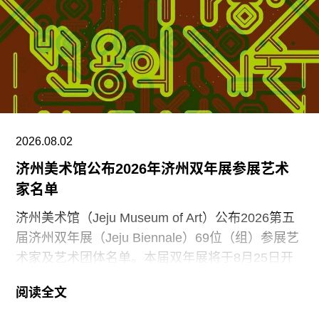
在进行一系列评估，以全面了解该开发计划的影响
范围及其长期后果。”
若艺术家故居最终售出，这将成为劳森伯格基金会
今年内出售的第二处房产。几个月前，基金会已将
劳森伯格位于佛罗里达州卡普蒂瓦岛的22英亩滨海
庄园以4500万美元出售给一家度假村。基金会当时
表示，出售该物业是由于“日益严峻的环境条件”以
2026.08.02
及“不断上涨的维护成本”。然而，卡普蒂瓦市民协
济州美术馆公布2026年济州双年展参展艺术
会则将此举描述为“劳森伯格基金会令人痛心的背
家名单
叛”。
济州美术馆（Jeju Museum of Art）公布2026第五
届济州双年展（Jeju Biennale）69位（组）参展艺
术家及艺术团体名单。本届双年展将于8月25日开
幕，持续至11月15日，主题为“Iyahong：变形的艺
阅读全文
术”（Iyahong: The Art of Metamorphosis）。