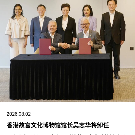
位于伯灵顿拱廊的伦敦空间于2023年开幕。这处两
层空间一楼为零售商店，二楼为展厅。该空间共呈
现16场展览，最后一场展览于7月18日结束，展出
与克里斯托（Christo）及让娜-克劳德（Jeanne-
Claude）场域特定项目相关的作品。
据《艺术新闻》报道，高古轩同意提前撤出伯灵顿
拱廊，以便为一家长期商业租户腾出空间。媒体推
测新租户可能是著名珠宝品牌法贝热
（Fabergé）。不过，高古轩仍将继续运营其位于
伦敦Mayfair的另外两处空间。
高古轩此次关闭两处空间正值全球画廊纷纷收缩规
模之际。关税政策、战争，以及藏家购买习惯与审
2026.08.02
美偏好的变化，都对艺术市场造成冲击。过去一
香港故宫文化博物馆馆长吴志华将卸任
年，多家国际蓝筹画廊调整经营策略，佩斯画廊