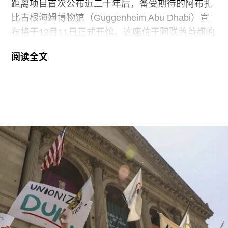
展厅等支出。辩方主张，部分费用源于馆方自行决
距离项目首次公布近二十年后，备受期待的阿布扎
定采用何种修复方案，而非抗议行为本身造成的损
比古根海姆博物馆（Guggenheim Abu Dhabi）宣
害，但这一论点最终未获法院采纳。
布将于12月11日正式开馆。这座位于阿联酋首都的
现代与当代艺术博物馆，由已故普利兹克建筑奖得
阅读全文
主弗兰克·盖里（Frank Gehry）设计，也是所罗门
·R·古根海姆基金会（Solomon R. Guggenheim
Foundation）继纽约、毕尔巴鄂和威尼斯之后最新
加入其全球网络的成员机构。
阿布扎比古根海姆博物馆占地逾80万平方英尺，将
成为古根海姆体系中规模最大的分馆，内设30个展
厅，室内展览面积约12.5万平方英尺。建筑外观由
十个雕塑般的锥体以非传统方式组合而成，表面覆
以不锈钢网、缟玛瑙和玻璃等材料，高达280英
尺。据《纽约时报》报道，该馆也是古根海姆体系
中造价最高的博物馆，预计总成本超过10亿美元。