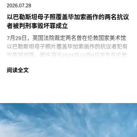
2026.07.28
以巴勒斯坦母子照覆盖毕加索画作的两名抗议
者被判刑事毁坏罪成立
7月29日，英国法院裁定两名曾在伦敦国家美术馆
以巴勒斯坦母子照片覆盖毕加索画作的抗议者犯有
刑事毁坏罪。案件源于2024年10月9日发生在伦敦
国家美术馆的一场抗议行动。当日，两位行动者，
阅读全文
23岁的国家卫生服务工作者贾伊·哈莱（Jai Halai）
和21岁的政治与国际关系专业学生蒙代-马拉奇·罗
森菲尔德（Monday-Malachi Rosenfeld）在博物馆
开放期间进入展厅，用一张巴勒斯坦母亲怀抱浑身
是血孩子、悲痛哭泣的照片覆盖了巴勃罗·毕加索
1901年的作品《母性》（
Motherhood
）。这张照
片由巴勒斯坦摄影记者阿里·贾达拉（Ali
Jadallah）于2024年3月以色列围困加沙希法医院