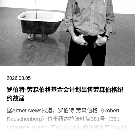
入美国市场，旗舰空间位于纽约麦迪逊大道1002
号，毗邻高古轩（Gagosian）等蓝筹画廊。目前，
白立方还在香港、巴黎设有空间，并于2023年拓展
至首尔。
发言人强调，三位总监的离职并不意味着白立方经
营状况不佳。相反，画廊正持续扩张，并计划将员
工从位于麦迪逊大道980号的办公室迁至街对面一
处约4000平方英尺的新办公空间。
2026.08.05
罗伯特·劳森伯格基金会计划出售劳森伯格纽
约故居
据Artnet News报道，罗伯特·劳森伯格（Robert
Rauschenberg）位于纽约拉法叶街381号（381
Lafayette Street）的故居已委托商业房地产公司纽