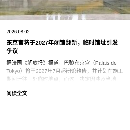
馆以“人”（Human）为题；济州旧城区展览空间聚
焦“神灵”（Deities）；济州石公园（Jeju Stone
2026.08.02
东京宫将于2027年闭馆翻新，临时馆址引发
争议
据法国《解放报》报道，巴黎东京宫（Palais de
Tokyo）将于2027年7月起闭馆维修，并计划在施工
期间迁往一处临时地点，而这一决定因涉及当地一
艺术团体的去留问题引发争议。
阅读全文
东京宫自2002年成立以来一直位于为1937年巴黎
世博会建造的一座混凝土建筑内。尽管东京宫近年
来持续更新建筑设施并调整展览项目，但因气候变
化加剧，高温问题日益严峻，翻修已势在必行。过