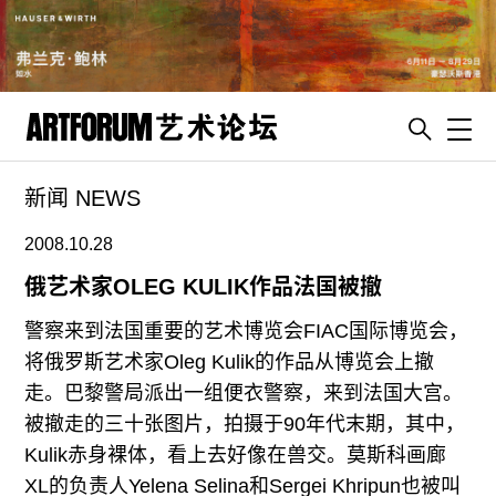
Toggl
新闻 NEWS
artguide
新闻
2008.10.28
展评
俄艺术家OLEG KULIK作品法国被撤
杂志
警察来到法国重要的艺术博览会FIAC国际博览会，
专栏
将俄罗斯艺术家Oleg Kulik的作品从博览会上撤
走。巴黎警局派出一组便衣警察，来到法国大宫。
视频
被撤走的三十张图片，拍摄于90年代末期，其中，
ENGLISH
Kulik赤身裸体，看上去好像在兽交。莫斯科画廊
ART & EDUCATION
XL的负责人Yelena Selina和Sergei Khripun也被叫