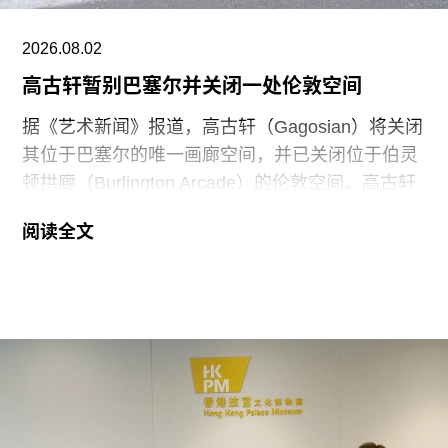
“市政府当时告知我们，这个空间将改造为园艺工人
与市政警察的休息室。”雅曼告诉媒体。然而，据报
2026.08.02
道，巴黎市政府实际上早已与东京宫商定，计划在
高古轩暂别巴塞尔并关闭一处伦敦空间
La Générale的租约于12月31日到期后，将该空间
作为东京宫翻修期间的行政办公场所。
据《艺术新闻》报道，高古轩（Gagosian）将关闭
其位于巴塞尔的唯一画廊空间，并已关闭位于伯灵
顿拱廊（Burlington Arcade）的伦敦空间。高古轩
发言人表示，画廊计划未来在巴塞尔另觅新址；而
阅读全文
伦敦伯灵顿空间则永久关闭。目前，高古轩官网已
删除这两处空间的相关信息。
这两个空间最初均以快闪形式运营。高古轩巴塞尔
空间于2019年巴塞尔艺术展期间开幕。该空间共举
办了17场展览，最近一档为配合今年夏季巴塞尔艺
术展举办的群展。画廊尚未公布巴塞尔空间正式停
止运营的具体时间。