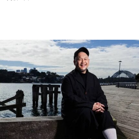
（Aalto Works）的建筑群是首个获此殊荣的芬兰现
代主义建筑作品。
“阿尔托作品” 包括阿尔瓦·阿尔托于1928年至1988
年间设计完成的一系列建筑、社区开发项目及校园
空间，涵盖住宅、公共、市政、社区及文化建筑。
根据联合国教科文组织的说明，这些作品展现了“以
人为本、因地制宜且富有同理心的设计理念，体现
了芬兰对现代建筑的重要贡献”。
入选项目中最早期的代表作之一是位于赫尔辛基的
“阿尔瓦·阿尔托之家”（Aalto House，1936），由
阿尔瓦·阿尔托与其妻子艾诺·阿尔托共同设计，作
为两人的私人住宅。在13项作品中，有5项位于芬
兰首都赫尔辛基，包括文化之家（House of
Culture，1958）活动中心，以及著名的芬兰大厅