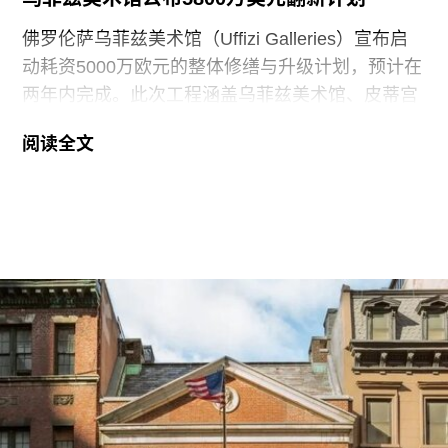
佛罗伦萨乌菲兹美术馆（Uffizi Galleries）宣布启
动耗资5000万欧元的整体修缮与升级计划，预计在
两年内完成。此次工程涵盖乌菲兹美术馆、皮蒂宫
（Palazzo Pitti）及波波里花园（Boboli Gardens）
阅读全文
三大馆区。目前，部分工程已陆续展开，并将分阶
段施工，以避免博物馆全面闭馆。
据报道，此次翻新工程包括新建展览空间、完善观
众服务设施、提升无障碍条件，以及全面更新恒温
恒湿系统。此外，馆方还将更新照明与展签系统、
重新规划展厅动线，引入新的观众服务项目。博物
馆亦将通过改善文物保存环境及强化安保措施，进
一步加强馆藏保护。
各馆区的重点工程包括：乌菲兹美术馆将新建接待
大厅，重新规划二楼的雕塑与绘画展陈。皮蒂宫将