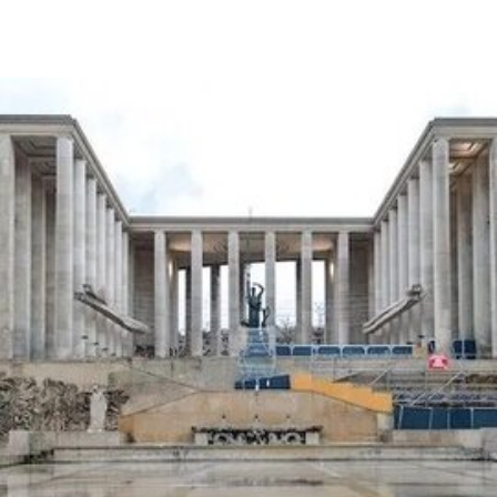
本届济州双年展将在韩国济州市三处展场举行。参
展艺术家来自21个国家，其中约三成来自济州岛本
地，体现了双年展试图将济州的艺术特质纳入国际
当代艺术讨论的策展方向。
本届双年展将呈现多位济州重要艺术家的作品，包
括画家边时志（Byun Si-ji，1926-2013）与姜耀培
（Kang Yo-bae）。名单中还涵盖了跨越数代的韩
国当代艺术代表人物，如李禹焕（Lee Ufan）、尹
亨根（Yun Hyong-keun）、白南准（Nam June
Paik）以及车学庆（Theresa Hak Kyung Cha）；
国际艺术家包括瓦尔·肖基（Wael Shawky）、加拉
·波拉斯-金（Gala Porras-Kim）、阿拉·埃德里斯
（Alaa Edris）及索达特·伊斯梅洛娃（Saodat
Ismailova）等。
三大主要展场将分别围绕不同主题展开：济州美术