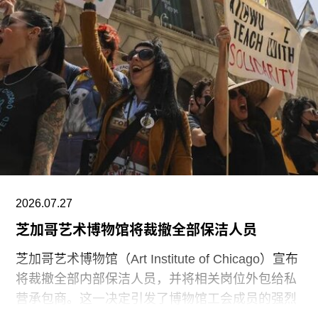
博物馆将重点展示1960年代以来的艺术作品，并自
2009年起开始建立馆藏。不同于传统按时间顺序排
列展品的方式，展览将按主题划分为“抽象”、“流行
文化”、“土地”、“语言”和“叙事”等单元。根据新闻
稿，这种设计旨在邀请观众“按照自己的方式”与艺
术互动。
阿布扎比古根海姆博物馆是阿布扎比耗资数十亿美
元打造的萨迪亚特岛文化区（Saadiyat Island
Cultural District）最新落成的文化机构之一。该文
化区还包括阿布扎比卢浮宫（Louvre Abu
2026.07.27
芝加哥艺术博物馆将裁撤全部保洁人员
芝加哥艺术博物馆（Art Institute of Chicago）宣布
将裁撤全部内部保洁人员，并将相关岗位外包给私
营承包商。这一决定引发了博物馆工会成员的强烈