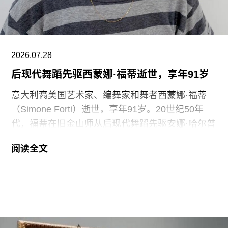
Clancy）告诉《卫报》。“如果参观者得知，工会一
直反对的那些存在于亚马逊等企业的劳动实践，竟
然也存在于一家国际知名的文化机构时，他们一定
会感到震惊。”
2026.07.28
V&A东馆典藏库的员工正在争取两次各15分钟的带
后现代舞蹈先驱西蒙娜·福蒂逝世，享年91岁
薪休息时间。工会成员还要求V&A在一年内获得“伦
意大利裔美国艺术家、编舞家和舞者西蒙娜·福蒂
敦生活工资雇主”认证（London
（Simone Forti）逝世，享年91岁。20世纪50年
代，福蒂在旧金山师从后现代舞蹈先驱安娜·哈尔普
林（Anna Halprin）。60年代初，她凭借奠基性作
阅读全文
品系列“舞蹈构造”（Dance Constructions）迅速崭
露头角。这组作品以廉价的现成物为媒介，引导舞
者通过倚靠、攀爬、吹口哨等即兴动作展开表演，
对伊冯娜·雷纳（Yvonne Rainer）和史蒂夫·帕克斯
顿（Steve Paxton）产生了深远影响，促使两人共
同创立了贾德森舞蹈剧院（Judson Dance