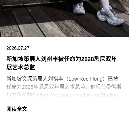
（Finlandia Hall，1971），后者兼具会议中心与音
乐厅功能。
另一项重要作品是赛纳察洛市政厅（Säynätsalo
Town Hall），由阿尔瓦·阿尔托与艾丽莎·阿尔托于
1952年共同完成。艾诺于1949年去世后，阿尔瓦
与艾丽莎结婚。两人还共同建造了位于派延奈湖
2026.07.27
（Lake
新加坡策展人刘祺丰被任命为2028悉尼双年
展艺术总监
新加坡资深策展人刘祺丰（Low Kee Hong）已被
任命为2028年悉尼双年展艺术总监，他现任曼彻斯
特文化机构Factory International at Aviva Studios
创意总监，曾担任新加坡双年展创始总监。
阅读全文
2026年悉尼双年展于今年3月至6月举行，主题
“rememory”取自托妮·莫里森（Toni Morrison）