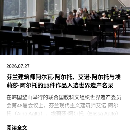
持博物馆的日常运营；同时，我们优先选择了承诺
向现有保洁员工提供就业机会的合作伙伴。”
代表馆内工会的谈判单位AFSCME 31已正式提出
申诉，认为馆方在最终决定将保洁部门外包之前，
未按合同规定提前通知工会，因此违反了劳资协
议。对此，馆方否认存在违反工会合同条款的行
为。
2026.07.27
芬兰建筑师阿尔瓦·阿尔托、艾诺·阿尔托与埃
莉莎·阿尔托的13件作品入选世界遗产名录
在韩国釜山举行的联合国教科文组织世界遗产委员
会第48届会议上，芬兰现代主义建筑师艾诺·阿尔
托（Aino Aalto）、埃莉莎·阿尔托（Elissa Aalto）
和阿尔瓦·阿尔托（Alvar Aalto）的13项建筑作品被
阅读全文
列入世界遗产名录。这组统称为“阿尔托作品”