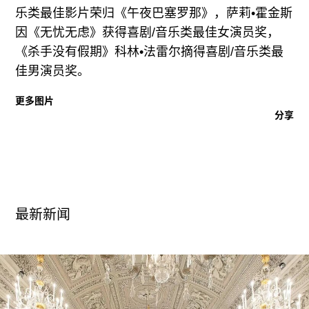
广告
乐类最佳影片荣归《午夜巴塞罗那》，萨莉•霍金斯
因《无忧无虑》获得喜剧/音乐类最佳女演员奖，
订阅
《杀手没有假期》科林•法雷尔摘得喜剧/音乐类最
往期内容
佳男演员奖。
更多图片
分享
联系我们
关注我们
最新新闻