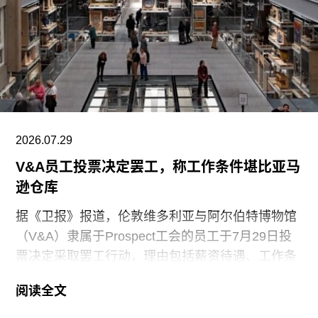
2026.07.29
V&A员工投票决定罢工，称工作条件堪比亚马
逊仓库
据《卫报》报道，伦敦维多利亚与阿尔伯特博物馆
（V&A）隶属于Prospect工会的员工于7月29日投
票决定采取罢工行动，理由包括薪资待遇、工作条
件以及饮水和卫生间的使用权等问题。V&A在伦敦
阅读全文
地区共运营四家博物馆，包括南肯辛顿的V&A博物
馆、Stratford的V&A东馆和V&A东馆典藏库（V&A