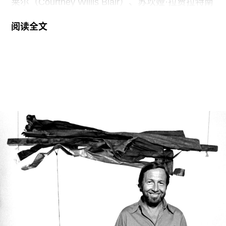
莱尔（Courtney Willis Blair）、苏坎娅·拉贾拉特南
（Sukanya Rajaratnam）和杰西·沃什伯恩-哈里斯
阅读全文
（Jessie Washburne-Harris）。三人的离职原因各
不相同。
据白立方一位发言人透露，2023年加入画廊的威利
斯·布莱尔离职，是为了“实现长期以来重返学术界
的志向”，同年以全球战略市场计划总监身份加入画
廊的拉贾拉特南，则是“辞职以专注于个人独立事
业”。对于沃什伯恩-哈里斯的离职，发言人并未说
明具体原因。她不到一年前被聘为负责美国市场长
期发展战略的全球总监。在加入白立方之前，她曾
创办自己的画廊 Harris Lieberman，并先后在佩斯
画廊（Pace）及玛丽安·古德曼画廊（Marian
Goodman Gallery）担任高级管理职务。
白立方成立于1993年，总部位于伦敦，2023年进