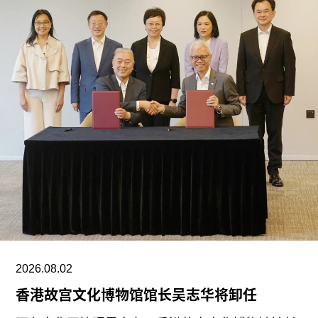
位于伯灵顿拱廊的伦敦空间于2023年开幕。这处两
层空间一楼为零售商店，二楼为展厅。该空间共呈
现16场展览，最后一场展览于7月18日结束，展出
与克里斯托（Christo）及让娜-克劳德（Jeanne-
Claude）场域特定项目相关的作品。
据《艺术新闻》报道，高古轩同意提前撤出伯灵顿
拱廊，以便为一家长期商业租户腾出空间。媒体推
测新租户可能是著名珠宝品牌法贝热
（Fabergé）。不过，高古轩仍将继续运营其位于
伦敦Mayfair的另外两处空间。
高古轩此次关闭两处空间正值全球画廊纷纷收缩规
模之际。关税政策、战争，以及藏家购买习惯与审
2026.08.02
美偏好的变化，都对艺术市场造成冲击。过去一
香港故宫文化博物馆馆长吴志华将卸任
年，多家国际蓝筹画廊调整经营策略，佩斯画廊