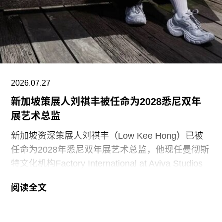
（Finlandia Hall，1971），后者兼具会议中心与音
乐厅功能。
另一项重要作品是赛纳察洛市政厅（Säynätsalo
Town Hall），由阿尔瓦·阿尔托与艾丽莎·阿尔托于
1952年共同完成。艾诺于1949年去世后，阿尔瓦
与艾丽莎结婚。两人还共同建造了位于派延奈湖
2026.07.27
（Lake
新加坡策展人刘祺丰被任命为2028悉尼双年
展艺术总监
新加坡资深策展人刘祺丰（Low Kee Hong）已被
任命为2028年悉尼双年展艺术总监，他现任曼彻斯
特文化机构Factory International at Aviva Studios
创意总监，曾担任新加坡双年展创始总监。
阅读全文
2026年悉尼双年展于今年3月至6月举行，主题
“rememory”取自托妮·莫里森（Toni Morrison）