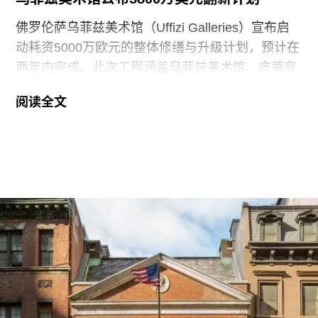
佛罗伦萨乌菲兹美术馆（Uffizi Galleries）宣布启
动耗资5000万欧元的整体修缮与升级计划，预计在
两年内完成。此次工程涵盖乌菲兹美术馆、皮蒂宫
（Palazzo Pitti）及波波里花园（Boboli Gardens）
阅读全文
三大馆区。目前，部分工程已陆续展开，并将分阶
段施工，以避免博物馆全面闭馆。
据报道，此次翻新工程包括新建展览空间、完善观
众服务设施、提升无障碍条件，以及全面更新恒温
恒湿系统。此外，馆方还将更新照明与展签系统、
重新规划展厅动线，引入新的观众服务项目。博物
馆亦将通过改善文物保存环境及强化安保措施，进
一步加强馆藏保护。
各馆区的重点工程包括：乌菲兹美术馆将新建接待
大厅，重新规划二楼的雕塑与绘画展陈。皮蒂宫将