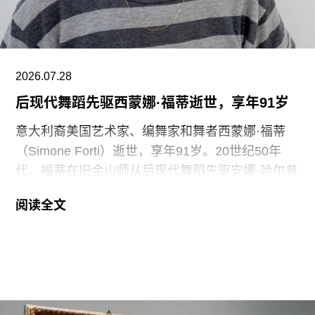
Clancy）告诉《卫报》。“如果参观者得知，工会一
直反对的那些存在于亚马逊等企业的劳动实践，竟
然也存在于一家国际知名的文化机构时，他们一定
会感到震惊。”
2026.07.28
V&A东馆典藏库的员工正在争取两次各15分钟的带
后现代舞蹈先驱西蒙娜·福蒂逝世，享年91岁
薪休息时间。工会成员还要求V&A在一年内获得“伦
意大利裔美国艺术家、编舞家和舞者西蒙娜·福蒂
敦生活工资雇主”认证（London
（Simone Forti）逝世，享年91岁。20世纪50年
代，福蒂在旧金山师从后现代舞蹈先驱安娜·哈尔普
林（Anna Halprin）。60年代初，她凭借奠基性作
阅读全文
品系列“舞蹈构造”（Dance Constructions）迅速崭
露头角。这组作品以廉价的现成物为媒介，引导舞
者通过倚靠、攀爬、吹口哨等即兴动作展开表演，
对伊冯娜·雷纳（Yvonne Rainer）和史蒂夫·帕克斯
顿（Steve Paxton）产生了深远影响，促使两人共
同创立了贾德森舞蹈剧院（Judson Dance