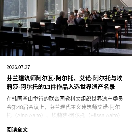
持博物馆的日常运营；同时，我们优先选择了承诺
向现有保洁员工提供就业机会的合作伙伴。”
代表馆内工会的谈判单位AFSCME 31已正式提出
申诉，认为馆方在最终决定将保洁部门外包之前，
未按合同规定提前通知工会，因此违反了劳资协
议。对此，馆方否认存在违反工会合同条款的行
为。
2026.07.27
芬兰建筑师阿尔瓦·阿尔托、艾诺·阿尔托与埃
莉莎·阿尔托的13件作品入选世界遗产名录
在韩国釜山举行的联合国教科文组织世界遗产委员
会第48届会议上，芬兰现代主义建筑师艾诺·阿尔
托（Aino Aalto）、埃莉莎·阿尔托（Elissa Aalto）
和阿尔瓦·阿尔托（Alvar Aalto）的13项建筑作品被
阅读全文
列入世界遗产名录。这组统称为“阿尔托作品”