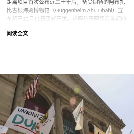
展厅等支出。辩方主张，部分费用源于馆方自行决
距离项目首次公布近二十年后，备受期待的阿布扎
定采用何种修复方案，而非抗议行为本身造成的损
比古根海姆博物馆（Guggenheim Abu Dhabi）宣
害，但这一论点最终未获法院采纳。
布将于12月11日正式开馆。这座位于阿联酋首都的
现代与当代艺术博物馆，由已故普利兹克建筑奖得
阅读全文
主弗兰克·盖里（Frank Gehry）设计，也是所罗门
·R·古根海姆基金会（Solomon R. Guggenheim
Foundation）继纽约、毕尔巴鄂和威尼斯之后最新
加入其全球网络的成员机构。
阿布扎比古根海姆博物馆占地逾80万平方英尺，将
成为古根海姆体系中规模最大的分馆，内设30个展
厅，室内展览面积约12.5万平方英尺。建筑外观由
十个雕塑般的锥体以非传统方式组合而成，表面覆
以不锈钢网、缟玛瑙和玻璃等材料，高达280英
尺。据《纽约时报》报道，该馆也是古根海姆体系
中造价最高的博物馆，预计总成本超过10亿美元。