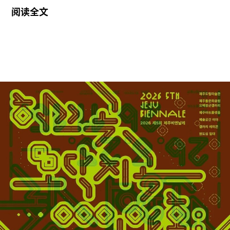
马克（Newmark）挂牌出售。这栋建于19世纪初的
阅读全文
联排建筑由劳森伯格于1965年购入，曾作为孤儿院
和修道院使用。自艺术家于2008年去世以来，该建
筑一直是罗伯特·劳森伯格基金会（Robert
Rauschenberg Foundation）所在地。
这栋五层约855平方米的建筑尚未公布售价。房产
信息特别强调了近期对建筑外立面及屋顶的翻新，
并宣传该物业具备“改造为豪华出租公寓或精品公
寓”的潜力。
劳森伯格基金会的一位发言人表示，由于毗邻的拉
法叶街375号停车场正计划兴建一栋19层住宅大
楼，基金会目前正“探索多种可能方案”。发言人表
示：“如果该建设项目继续推进，将对故居的完整
性、功能性以及日常运营产生重大影响。”目前，基
金会考虑的方案之一是搬迁至其他场所。该组织“正