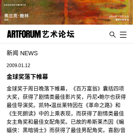
Toggl
新闻 NEWS
artguide
新闻
2009.01.12
展评
金球奖落下帷幕
杂志
金球奖于周日晚落下帷幕，《百万富翁》囊括四项
专栏
大奖，获得了剧情类最佳影片奖，丹尼•鲍尔也获得
最佳导演奖。凯特•温丝莱特因在《革命之路》和
视频
《生死朗读》中的上乘表现，而获得了剧情类最佳
ENGLISH
女主角奖和最佳女配角奖。已故的希斯莱杰因《蝙
ART & EDUCATION
蝠侠：黑暗骑士》而获得了最佳男配角奖。喜剧/音