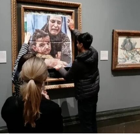
Theater），其成员在此后十年间重塑了现代舞的
发展轨迹。多年后，帕克斯顿曾写道：“福蒂这组激
进的作品，就像一颗投入平静池塘中的石子，激起
的涟漪不断向外扩散。”
福蒂于1935年3月25日出生于意大利佛罗伦萨的一
个犹太家庭。三年后，当法西斯领导人贝尼托·墨索
里尼（Benito Mussolini）开始剥夺意大利犹太人的
公民身份时，福蒂全家逃往美国，最终定居洛杉
矶。她曾进入俄勒冈州波特兰的里德学院（Reed
College）就读，但中途退学，并与当时的伴侣、观
念艺术家罗伯特·莫里斯（Robert Morris）搬到旧金
山。在那里，她先后于哈尔普林-拉思罗普学校
（Halprin-Lathrop School）和马林舞蹈工作室
（Dance Workshop of