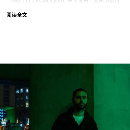
（Museums Association）重新发布了美国博物馆
联盟（American Alliance of Museums，AAM）于7
阅读全文
月20日发表的一份声明，强烈谴责针对美国“国家
级博物馆体系”所发起的公开且政治化的攻击。
就在上周，特朗普政府签署行政命令，要求史密森
尼学会美国国家历史博物馆设置临时告示牌，以“纠
正博物馆所呈现的不准确信息”。7月4日，特朗普
政府还发布了一份长达162页的报告，批评史密森
尼学会及其管理层“未能完成阐释美国历史遗产这一
基本使命”。
美国博物馆联盟在声明中表示：“我们谴责特朗普政
府持续攻击史密森尼学会，以及那些负责保存、研
究和诠释美国历史、艺术、科学与文化的博物馆专
业人士。将博物馆如何呈现历史、艺术、科学、文
化及自然世界的方式政治化，并对从事这项工作的