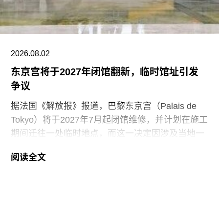
馆以“人”（Human）为题；济州旧城区展览空间聚
焦“神灵”（Deities）；济州石公园（Jeju Stone
2026.08.02
东京宫将于2027年闭馆翻新，临时馆址引发
争议
据法国《解放报》报道，巴黎东京宫（Palais de
Tokyo）将于2027年7月起闭馆维修，并计划在施工
期间迁往一处临时地点，而这一决定因涉及当地一
艺术团体的去留问题引发争议。
阅读全文
东京宫自2002年成立以来一直位于为1937年巴黎
世博会建造的一座混凝土建筑内。尽管东京宫近年
来持续更新建筑设施并调整展览项目，但因气候变
化加剧，高温问题日益严峻，翻修已势在必行。过