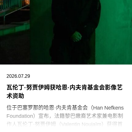
博物馆专业人员进行人身攻击，正在威胁全国博物
馆的完整性与独立性。”
在2025年3月签署的一项行政命令中，特朗普批评
史密森尼学会宣扬“将美国和西方价值观描绘成有害
且具有压迫性的叙事”。同年8月，白宫官网刊登的
一篇未署名文章进一步扩大了批评范围，点名多家
博物馆，指责其展览和公共传播内容具有“冒犯
性”。
2026.07.29
此外，《纽约时报》今年4月报道称，由于特朗普
瓦伦丁·努贾伊姆获哈恩·内夫肯基金会影像艺
试图介入史密森尼学会董事会新成员的任命程序，
术资助
相关任命工作被刻意放缓。
位于巴塞罗那的哈恩·内夫肯基金会（Han Nefkens
Foundation）宣布，法籍黎巴嫩裔艺术家兼电影制
作人瓦伦丁·努贾伊姆（Valentin Noujaïm）获得首