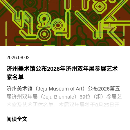
在进行一系列评估，以全面了解该开发计划的影响
范围及其长期后果。”
若艺术家故居最终售出，这将成为劳森伯格基金会
今年内出售的第二处房产。几个月前，基金会已将
劳森伯格位于佛罗里达州卡普蒂瓦岛的22英亩滨海
庄园以4500万美元出售给一家度假村。基金会当时
表示，出售该物业是由于“日益严峻的环境条件”以
2026.08.02
及“不断上涨的维护成本”。然而，卡普蒂瓦市民协
济州美术馆公布2026年济州双年展参展艺术
会则将此举描述为“劳森伯格基金会令人痛心的背
家名单
叛”。
济州美术馆（Jeju Museum of Art）公布2026第五
届济州双年展（Jeju Biennale）69位（组）参展艺
术家及艺术团体名单。本届双年展将于8月25日开
幕，持续至11月15日，主题为“Iyahong：变形的艺
阅读全文
术”（Iyahong: The Art of Metamorphosis）。