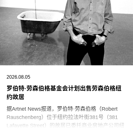
入美国市场，旗舰空间位于纽约麦迪逊大道1002
号，毗邻高古轩（Gagosian）等蓝筹画廊。目前，
白立方还在香港、巴黎设有空间，并于2023年拓展
至首尔。
发言人强调，三位总监的离职并不意味着白立方经
营状况不佳。相反，画廊正持续扩张，并计划将员
工从位于麦迪逊大道980号的办公室迁至街对面一
处约4000平方英尺的新办公空间。
2026.08.05
罗伯特·劳森伯格基金会计划出售劳森伯格纽
约故居
据Artnet News报道，罗伯特·劳森伯格（Robert
Rauschenberg）位于纽约拉法叶街381号（381
Lafayette Street）的故居已委托商业房地产公司纽