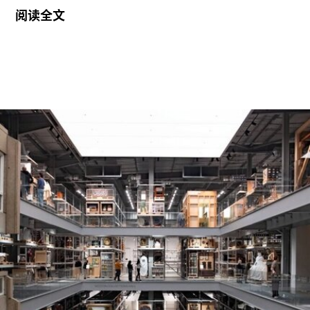
届“2026年地中海影像艺术制作资助”。这项资助旨
阅读全文
在支持地中海沿岸地区艺术家创作新的影像艺术作
品，金额25000欧元。
出生于1991年的努贾伊姆从九位入围艺术家中脱颖
而出，其创作游走于纪录片与虚构叙事之间，以散
文电影的形式探讨由权力与崩塌塑造的建筑空间。
他的作品将城市空间视为承载着记忆、监视与控制
体系的活体。他常驻巴黎和雅典，其作品曾在纽约
现代艺术博物馆和伦敦当代艺术中心展出。
哈恩·内夫肯基金会是一家专注于影像艺术创作的非
营利组织，致力于扶持新兴及中生代影像艺术家。
基金会主要通过资助和委任创作，在全球范围内支
持影像新作品的创作。