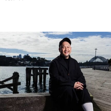
（Aalto Works）的建筑群是首个获此殊荣的芬兰现
代主义建筑作品。
“阿尔托作品” 包括阿尔瓦·阿尔托于1928年至1988
年间设计完成的一系列建筑、社区开发项目及校园
空间，涵盖住宅、公共、市政、社区及文化建筑。
根据联合国教科文组织的说明，这些作品展现了“以
人为本、因地制宜且富有同理心的设计理念，体现
了芬兰对现代建筑的重要贡献”。
入选项目中最早期的代表作之一是位于赫尔辛基的
“阿尔瓦·阿尔托之家”（Aalto House，1936），由
阿尔瓦·阿尔托与其妻子艾诺·阿尔托共同设计，作
为两人的私人住宅。在13项作品中，有5项位于芬
兰首都赫尔辛基，包括文化之家（House of
Culture，1958）活动中心，以及著名的芬兰大厅