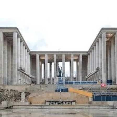
本届济州双年展将在韩国济州市三处展场举行。参
展艺术家来自21个国家，其中约三成来自济州岛本
地，体现了双年展试图将济州的艺术特质纳入国际
当代艺术讨论的策展方向。
本届双年展将呈现多位济州重要艺术家的作品，包
括画家边时志（Byun Si-ji，1926-2013）与姜耀培
（Kang Yo-bae）。名单中还涵盖了跨越数代的韩
国当代艺术代表人物，如李禹焕（Lee Ufan）、尹
亨根（Yun Hyong-keun）、白南准（Nam June
Paik）以及车学庆（Theresa Hak Kyung Cha）；
国际艺术家包括瓦尔·肖基（Wael Shawky）、加拉
·波拉斯-金（Gala Porras-Kim）、阿拉·埃德里斯
（Alaa Edris）及索达特·伊斯梅洛娃（Saodat
Ismailova）等。
三大主要展场将分别围绕不同主题展开：济州美术