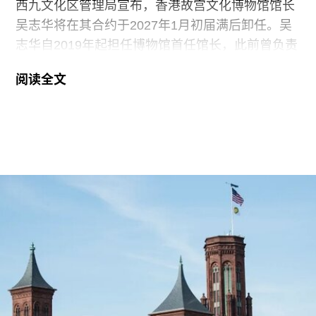
（Pace）于今年6月裁员并缩减代理艺术家名单；
西九文化区管理局宣布，香港故宫文化博物馆馆长
卓纳画廊（David
吴志华将在其合约于2027年1月初届满后卸任。吴
志华自2019年起担任博物馆首任馆长，此前曾负责
博物馆的筹建工作。
阅读全文
在担任香港故宫文化博物馆馆长之前，吴志华曾任
香港海防博物馆馆长。该馆主要展示自明代以来香
港沿海军事防御历史。2002年至2006年间，吴志
华曾担任香港古物古迹办事处执行秘书。
自香港故宫博物馆于2022年开馆以来，吴先生带领
这座由严迅奇（Rocco Yim）设计的博物馆策划了
40场专题及特别展览，并持续推动与北京故宫博物
院的合作。吴志华任内，香港故宫文化博物馆累计
接待观众超过460万人次。
西九文化区管理局将为馆长继任人选展开全球招