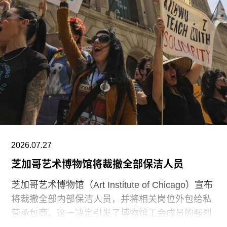
博物馆将重点展示1960年代以来的艺术作品，并自
2009年起开始建立馆藏。不同于传统按时间顺序排
列展品的方式，展览将按主题划分为“抽象”、“流行
文化”、“土地”、“语言”和“叙事”等单元。根据新闻
稿，这种设计旨在邀请观众“按照自己的方式”与艺
术互动。
阿布扎比古根海姆博物馆是阿布扎比耗资数十亿美
元打造的萨迪亚特岛文化区（Saadiyat Island
Cultural District）最新落成的文化机构之一。该文
化区还包括阿布扎比卢浮宫（Louvre Abu
2026.07.27
芝加哥艺术博物馆将裁撤全部保洁人员
芝加哥艺术博物馆（Art Institute of Chicago）宣布
将裁撤全部内部保洁人员，并将相关岗位外包给私
营承包商。这一决定引发了博物馆工会成员的强烈