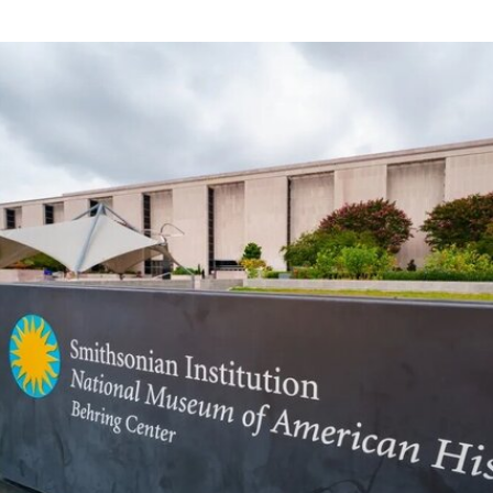
1987年的小说《宠儿》（
Beloved
）。本届双年展
艺术总监、阿联酋策展人胡尔·卡西米（Hoor Al
Qasimi）因被认为偏袒支持巴勒斯坦的参展艺术家
而受到批评。对此，悉尼双年展否认了有关歧视或
偏袒的指控。
作为2028年悉尼双年展艺术总监，刘祺丰表示，他
计划在展览筹备阶段与澳大利亚原住民社群展开交
流。他在接受《艺术新闻》采访时表示：“原住民社
群对我策展实践的重要影响之一，在于他们让我思
考的时间跨度不再局限于双年展的三个月，而是将
视野扩展至数十万年的时间尺度。”
除了领导新加坡双年展外，刘祺丰还曾担任新加坡
艺术节艺术总监，以及香港西九龙文化区管理局戏
剧与表演艺术部主管。