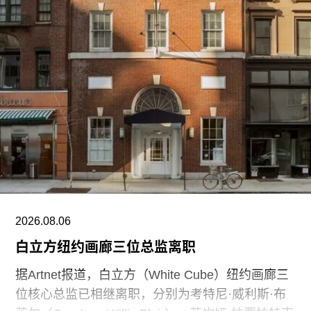
修复鲜少对外开放的顶层空间，并将其改建为新的
展览场地。波波里花园已新增约3600株植物，海神
喷泉、岛屿喷泉及圆形露天剧场也正同步修复。剧
场完工后，将重新恢复举办公共演出。
此次翻新计划所需的5000万欧元资金主要由意大利
文化部提供，其余资金来自私人捐赠。其中，美国
慈善家维罗妮卡·阿特金（Veronika Atkin）为项目
捐赠了500万欧元。
2026.08.06
白立方纽约画廊三位总监离职
据Artnet报道，白立方（White Cube）纽约画廊三
位核心总监已相继离职，分别为考特尼·威利斯·布