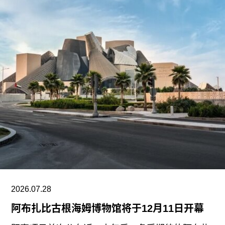
期间拍摄。两名抗议者隶属于“青年诉求”（Youth
Demand），该组织由气候行动组织“停止石油”
（Just Stop Oil）的学生分支发展而来。行动中，
两人高声呼吁英国停止与以色列的贸易往来。随
后，其中一人将红色液体泼洒在展厅地面，引发现
场观众惊呼，两人随即被警方逮捕。
此次行动发生时，英国艺术机构正接连成为抗议活
动的现场。就在该事件发生几天前，两名年轻的气
候行动人士因向文森特·梵高1888年作品《向日
葵》的玻璃罩泼洒番茄汤而被判处监禁。庭审中，
陪审团获悉，毕加索画作本身并未受损，但泼洒在
地面的红色水性颜料渗入了展厅地面，污染了大理
石踢脚线。此次事件共造成美术馆约8000英镑的损
2026.07.28
失，其中仅约270英镑用于清洁，其余费用主要用
阿布扎比古根海姆博物馆将于12月11日开幕
于地面修复、工作人员额外工时酬劳以及重新开放