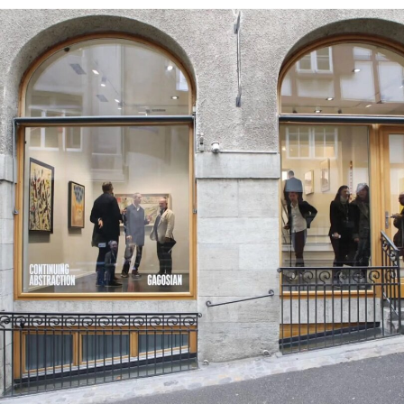
去几年间，由于室内温度多次超过35摄氏度，东京
宫不得不数度临时闭馆。
此次对现址的整修预计至少持续18个月。在此期
间，东京宫将把主要行政办公室迁至巴黎第十四区
区政府的一栋附属建筑内。然而，这项搬迁计划引
发争议，因为这栋原为音乐学院的建筑自2019年以
来一直是巴黎最早的艺术家自营空间之一La
Générale的所在地。
La Générale近日接获巴黎市政府通知，其租用这
栋建于1936年的红砖建筑的临时使用协议将在今年
底到期后不获续约。La Générale志愿者塞巴斯蒂
安·雅曼（Sébastien Jamain）告诉《解放报》，在
收到通知后不久，他与其他成员撞见东京宫的一名
技术负责人正在测量他们的空间。