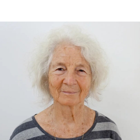
East Storehouse），以及Bethnal Green的青年
V&A博物馆。在这四家机构中，82%的Prospect工
会成员参与了投票，其中83%投票支持罢工行动，
95%投票支持除罢工以外的其他行动。V&A东馆典
藏库的员工100%投票支持罢工行动。
V&A东馆典藏库于2025年5月开放，向公众展示了
数千件尚未在其他场馆展出的藏品。负责馆内“预约
展品”项目的员工必须全程陪同调取馆藏，只有在另
一位同事到岗接替后，才能去洗手间。与他们服务
的公众一样，这些员工也不允许将食物或饮料带入
主展厅或储藏区。
“这种展示我们文化遗产的创新模式，竟是由那些连
上厕所或喝口水都得不到充分保障的员工来实现
的，”Prospect工会秘书长迈克·克兰西（Mike