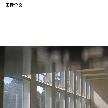
反对。
阅读全文
6月29日，博物馆发布了一份关于裁员计划的初步
公告：23名负责展厅和设施清洁工作的工会保洁人
员将失去工作。据芝加哥艺术博物馆工会AICWU
称，许多即将失业的员工已在该机构工作超过20
年。这批员工的最后工作日为8月14日。馆方表
示，这些员工可向即将接手的私营承包商重新申请
原有职位。
工会成员要求博物馆撤销这一决定，并发起请愿活
动，要求恢复保洁员工的职位。AICWU表示，截至
7月21日，请愿书已获得超过1900个签名。芝加哥
艺术学院一位发言人在接受《芝加哥太阳时报》采
访时表示：“芝加哥艺术学院高度重视每一位员工，
我们也非常感谢保洁团队每天付出的重要工作。我
们决定将保洁服务转为外包模式，是为了更好地支