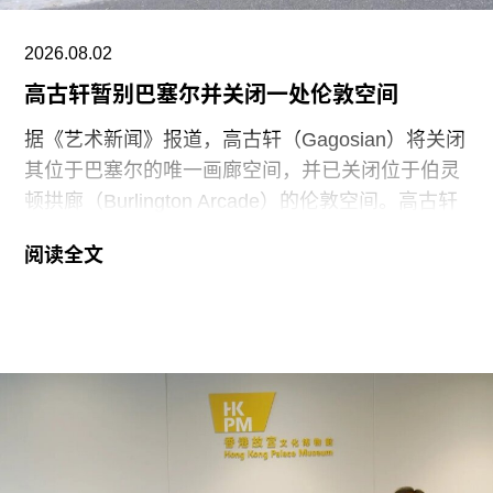
“市政府当时告知我们，这个空间将改造为园艺工人
与市政警察的休息室。”雅曼告诉媒体。然而，据报
2026.08.02
道，巴黎市政府实际上早已与东京宫商定，计划在
高古轩暂别巴塞尔并关闭一处伦敦空间
La Générale的租约于12月31日到期后，将该空间
作为东京宫翻修期间的行政办公场所。
据《艺术新闻》报道，高古轩（Gagosian）将关闭
其位于巴塞尔的唯一画廊空间，并已关闭位于伯灵
顿拱廊（Burlington Arcade）的伦敦空间。高古轩
发言人表示，画廊计划未来在巴塞尔另觅新址；而
阅读全文
伦敦伯灵顿空间则永久关闭。目前，高古轩官网已
删除这两处空间的相关信息。
这两个空间最初均以快闪形式运营。高古轩巴塞尔
空间于2019年巴塞尔艺术展期间开幕。该空间共举
办了17场展览，最近一档为配合今年夏季巴塞尔艺
术展举办的群展。画廊尚未公布巴塞尔空间正式停
止运营的具体时间。