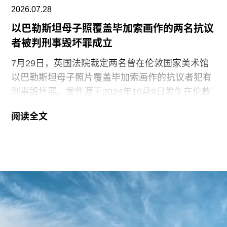
2026.07.28
以巴勒斯坦母子照覆盖毕加索画作的两名抗议
者被判刑事毁坏罪成立
7月29日，英国法院裁定两名曾在伦敦国家美术馆
以巴勒斯坦母子照片覆盖毕加索画作的抗议者犯有
刑事毁坏罪。案件源于2024年10月9日发生在伦敦
国家美术馆的一场抗议行动。当日，两位行动者，
阅读全文
23岁的国家卫生服务工作者贾伊·哈莱（Jai Halai）
和21岁的政治与国际关系专业学生蒙代-马拉奇·罗
森菲尔德（Monday-Malachi Rosenfeld）在博物馆
开放期间进入展厅，用一张巴勒斯坦母亲怀抱浑身
是血孩子、悲痛哭泣的照片覆盖了巴勃罗·毕加索
1901年的作品《母性》（
Motherhood
）。这张照
片由巴勒斯坦摄影记者阿里·贾达拉（Ali
Jadallah）于2024年3月以色列围困加沙希法医院