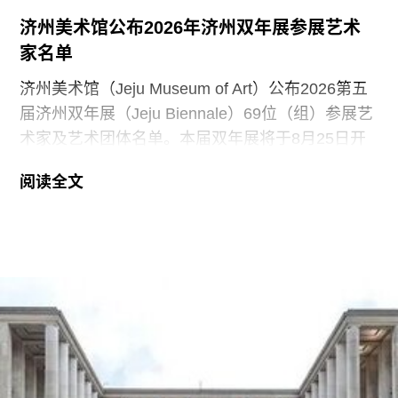
及“不断上涨的维护成本”。然而，卡普蒂瓦市民协
济州美术馆公布2026年济州双年展参展艺术
会则将此举描述为“劳森伯格基金会令人痛心的背
家名单
叛”。
济州美术馆（Jeju Museum of Art）公布2026第五
届济州双年展（Jeju Biennale）69位（组）参展艺
术家及艺术团体名单。本届双年展将于8月25日开
幕，持续至11月15日，主题为“Iyahong：变形的艺
阅读全文
术”（Iyahong: The Art of Metamorphosis）。
本届济州双年展将在韩国济州市三处展场举行。参
展艺术家来自21个国家，其中约三成来自济州岛本
地，体现了双年展试图将济州的艺术特质纳入国际
当代艺术讨论的策展方向。
本届双年展将呈现多位济州重要艺术家的作品，包
括画家边时志（Byun Si-ji，1926-2013）与姜耀培
（Kang Yo-bae）。名单中还涵盖了跨越数代的韩