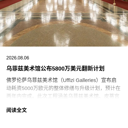
2026.08.06
乌菲兹美术馆公布5800万美元翻新计划
佛罗伦萨乌菲兹美术馆（Uffizi Galleries）宣布启
动耗资5000万欧元的整体修缮与升级计划，预计在
两年内完成。此次工程涵盖乌菲兹美术馆、皮蒂宫
（Palazzo Pitti）及波波里花园（Boboli Gardens）
阅读全文
三大馆区。目前，部分工程已陆续展开，并将分阶
段施工，以避免博物馆全面闭馆。