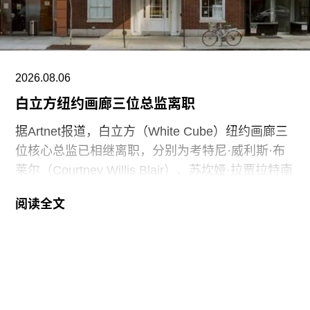
捐赠了500万欧元。
2026.08.06
白立方纽约画廊三位总监离职
据Artnet报道，白立方（White Cube）纽约画廊三
位核心总监已相继离职，分别为考特尼·威利斯·布
莱尔（Courtney Willis Blair）、苏坎娅·拉贾拉特南
（Sukanya Rajaratnam）和杰西·沃什伯恩-哈里斯
阅读全文
（Jessie Washburne-Harris）。三人的离职原因各
不相同。
据白立方一位发言人透露，2023年加入画廊的威利
斯·布莱尔离职，是为了“实现长期以来重返学术界
的志向”，同年以全球战略市场计划总监身份加入画