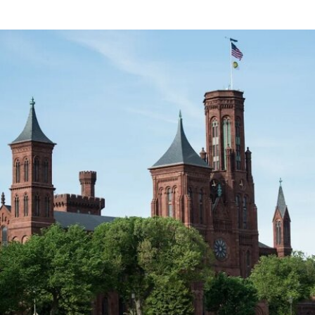
华曾担任香港古物古迹办事处执行秘书。
自香港故宫博物馆于2022年开馆以来，吴先生带领
这座由严迅奇（Rocco Yim）设计的博物馆策划了
40场专题及特别展览，并持续推动与北京故宫博物
院的合作。吴志华任内，香港故宫文化博物馆累计
接待观众超过460万人次。
西九文化区管理局将为馆长继任人选展开全球招
聘。