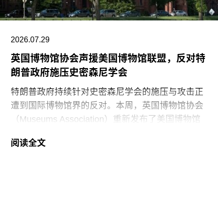
2026.07.29
英国博物馆协会声援美国博物馆联盟，反对特
朗普政府施压史密森尼学会
特朗普政府持续针对史密森尼学会的施压与攻击正
遭到国际博物馆界的反对。本周，英国博物馆协会
（Museums Association）重新发布了美国博物馆
联盟（American Alliance of Museums，AAM）于7
阅读全文
月20日发表的一份声明，强烈谴责针对美国“国家
级博物馆体系”所发起的公开且政治化的攻击。
就在上周，特朗普政府签署行政命令，要求史密森
尼学会美国国家历史博物馆设置临时告示牌，以“纠
正博物馆所呈现的不准确信息”。7月4日，特朗普