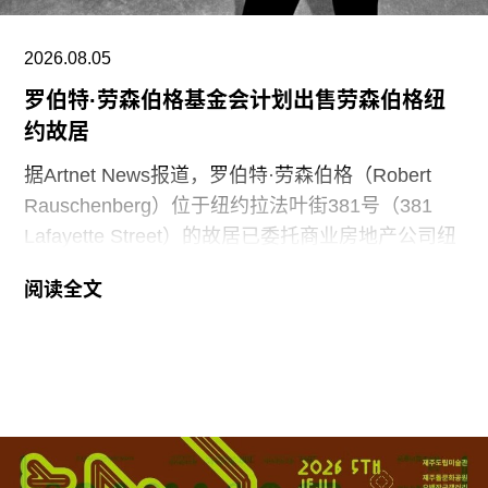
处约4000平方英尺的新办公空间。
2026.08.05
罗伯特·劳森伯格基金会计划出售劳森伯格纽
约故居
据Artnet News报道，罗伯特·劳森伯格（Robert
Rauschenberg）位于纽约拉法叶街381号（381
Lafayette Street）的故居已委托商业房地产公司纽
马克（Newmark）挂牌出售。这栋建于19世纪初的
阅读全文
联排建筑由劳森伯格于1965年购入，曾作为孤儿院
和修道院使用。自艺术家于2008年去世以来，该建
筑一直是罗伯特·劳森伯格基金会（Robert
Rauschenberg Foundation）所在地。
这栋五层约855平方米的建筑尚未公布售价。房产
信息特别强调了近期对建筑外立面及屋顶的翻新，