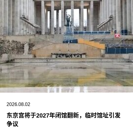
国当代艺术代表人物，如李禹焕（Lee Ufan）、尹
亨根（Yun Hyong-keun）、白南准（Nam June
Paik）以及车学庆（Theresa Hak Kyung Cha）；
国际艺术家包括瓦尔·肖基（Wael Shawky）、加拉
·波拉斯-金（Gala Porras-Kim）、阿拉·埃德里斯
（Alaa Edris）及索达特·伊斯梅洛娃（Saodat
Ismailova）等。
三大主要展场将分别围绕不同主题展开：济州美术
馆以“人”（Human）为题；济州旧城区展览空间聚
焦“神灵”（Deities）；济州石公园（Jeju Stone
2026.08.02
东京宫将于2027年闭馆翻新，临时馆址引发
争议