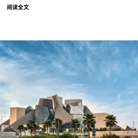
国家美术馆的一场抗议行动。当日，两位行动者，
阅读全文
23岁的国家卫生服务工作者贾伊·哈莱（Jai Halai）
和21岁的政治与国际关系专业学生蒙代-马拉奇·罗
森菲尔德（Monday-Malachi Rosenfeld）在博物馆
开放期间进入展厅，用一张巴勒斯坦母亲怀抱浑身
是血孩子、悲痛哭泣的照片覆盖了巴勃罗·毕加索
1901年的作品《母性》（
Motherhood
）。这张照
片由巴勒斯坦摄影记者阿里·贾达拉（Ali
Jadallah）于2024年3月以色列围困加沙希法医院
期间拍摄。两名抗议者隶属于“青年诉求”（Youth
Demand），该组织由气候行动组织“停止石油”
（Just Stop Oil）的学生分支发展而来。行动中，
两人高声呼吁英国停止与以色列的贸易往来。随
后，其中一人将红色液体泼洒在展厅地面，引发现
场观众惊呼，两人随即被警方逮捕。
此次行动发生时，英国艺术机构正接连成为抗议活