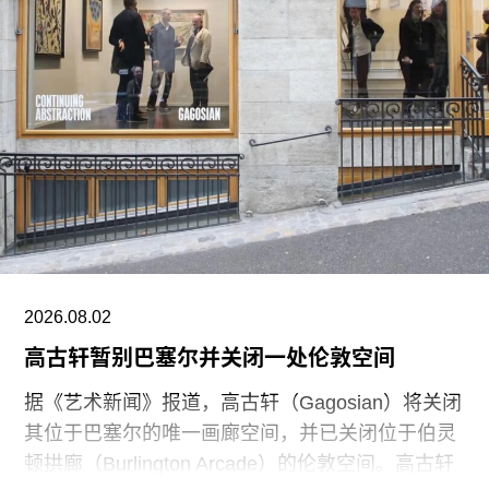
Générale的所在地。
La Générale近日接获巴黎市政府通知，其租用这
栋建于1936年的红砖建筑的临时使用协议将在今年
底到期后不获续约。La Générale志愿者塞巴斯蒂
安·雅曼（Sébastien Jamain）告诉《解放报》，在
收到通知后不久，他与其他成员撞见东京宫的一名
技术负责人正在测量他们的空间。
“市政府当时告知我们，这个空间将改造为园艺工人
与市政警察的休息室。”雅曼告诉媒体。然而，据报
2026.08.02
道，巴黎市政府实际上早已与东京宫商定，计划在
高古轩暂别巴塞尔并关闭一处伦敦空间
La Générale的租约于12月31日到期后，将该空间
作为东京宫翻修期间的行政办公场所。
据《艺术新闻》报道，高古轩（Gagosian）将关闭
其位于巴塞尔的唯一画廊空间，并已关闭位于伯灵
顿拱廊（Burlington Arcade）的伦敦空间。高古轩