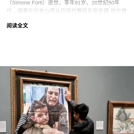
（Simone Forti）逝世，享年91岁。20世纪50年
代，福蒂在旧金山师从后现代舞蹈先驱安娜·哈尔普
林（Anna Halprin）。60年代初，她凭借奠基性作
阅读全文
品系列“舞蹈构造”（Dance Constructions）迅速崭
露头角。这组作品以廉价的现成物为媒介，引导舞
者通过倚靠、攀爬、吹口哨等即兴动作展开表演，
对伊冯娜·雷纳（Yvonne Rainer）和史蒂夫·帕克斯
顿（Steve Paxton）产生了深远影响，促使两人共
同创立了贾德森舞蹈剧院（Judson Dance
Theater），其成员在此后十年间重塑了现代舞的
发展轨迹。多年后，帕克斯顿曾写道：“福蒂这组激
进的作品，就像一颗投入平静池塘中的石子，激起
的涟漪不断向外扩散。”
福蒂于1935年3月25日出生于意大利佛罗伦萨的一
个犹太家庭。三年后，当法西斯领导人贝尼托·墨索
里尼（Benito Mussolini）开始剥夺意大利犹太人的