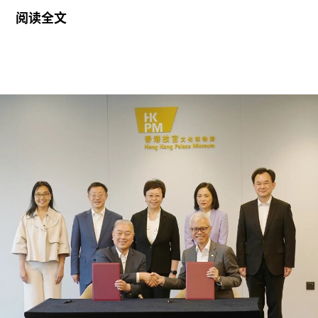
发言人表示，画廊计划未来在巴塞尔另觅新址；而
阅读全文
伦敦伯灵顿空间则永久关闭。目前，高古轩官网已
删除这两处空间的相关信息。
这两个空间最初均以快闪形式运营。高古轩巴塞尔
空间于2019年巴塞尔艺术展期间开幕。该空间共举
办了17场展览，最近一档为配合今年夏季巴塞尔艺
术展举办的群展。画廊尚未公布巴塞尔空间正式停
止运营的具体时间。
位于伯灵顿拱廊的伦敦空间于2023年开幕。这处两
层空间一楼为零售商店，二楼为展厅。该空间共呈
现16场展览，最后一场展览于7月18日结束，展出
与克里斯托（Christo）及让娜-克劳德（Jeanne-
Claude）场域特定项目相关的作品。
据《艺术新闻》报道，高古轩同意提前撤出伯灵顿