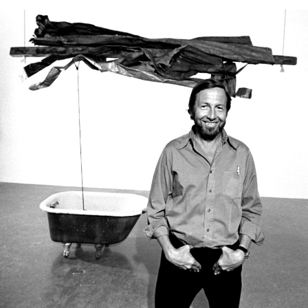
廊的拉贾拉特南，则是“辞职以专注于个人独立事
业”。对于沃什伯恩-哈里斯的离职，发言人并未说
明具体原因。她不到一年前被聘为负责美国市场长
期发展战略的全球总监。在加入白立方之前，她曾
创办自己的画廊 Harris Lieberman，并先后在佩斯
画廊（Pace）及玛丽安·古德曼画廊（Marian
Goodman Gallery）担任高级管理职务。
白立方成立于1993年，总部位于伦敦，2023年进
入美国市场，旗舰空间位于纽约麦迪逊大道1002
号，毗邻高古轩（Gagosian）等蓝筹画廊。目前，
白立方还在香港、巴黎设有空间，并于2023年拓展
至首尔。
发言人强调，三位总监的离职并不意味着白立方经
营状况不佳。相反，画廊正持续扩张，并计划将员
工从位于麦迪逊大道980号的办公室迁至街对面一