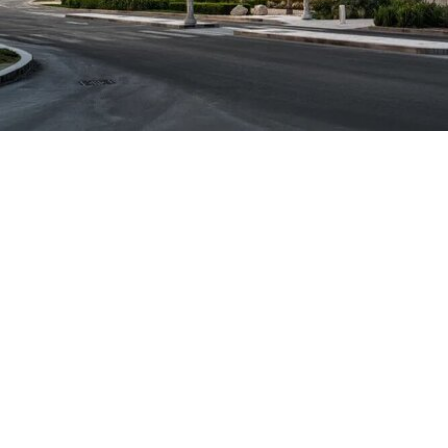
动的现场。就在该事件发生几天前，两名年轻的气
候行动人士因向文森特·梵高1888年作品《向日
葵》的玻璃罩泼洒番茄汤而被判处监禁。庭审中，
陪审团获悉，毕加索画作本身并未受损，但泼洒在
地面的红色水性颜料渗入了展厅地面，污染了大理
石踢脚线。此次事件共造成美术馆约8000英镑的损
2026.07.28
失，其中仅约270英镑用于清洁，其余费用主要用
阿布扎比古根海姆博物馆将于12月11日开幕
于地面修复、工作人员额外工时酬劳以及重新开放
展厅等支出。辩方主张，部分费用源于馆方自行决
距离项目首次公布近二十年后，备受期待的阿布扎
定采用何种修复方案，而非抗议行为本身造成的损
比古根海姆博物馆（Guggenheim Abu Dhabi）宣
害，但这一论点最终未获法院采纳。
布将于12月11日正式开馆。这座位于阿联酋首都的
现代与当代艺术博物馆，由已故普利兹克建筑奖得
阅读全文
主弗兰克·盖里（Frank Gehry）设计，也是所罗门
·R·古根海姆基金会（Solomon R. Guggenheim
Foundation）继纽约、毕尔巴鄂和威尼斯之后最新
加入其全球网络的成员机构。