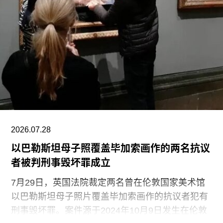
公民身份时，福蒂全家逃往美国，最终定居洛杉
矶。她曾进入俄勒冈州波特兰的里德学院（Reed
College）就读，但中途退学，并与当时的伴侣、观
念艺术家罗伯特·莫里斯（Robert Morris）搬到旧金
山。在那里，她先后于哈尔普林-拉思罗普学校
（Halprin-Lathrop School）和马林舞蹈工作室
（Dance Workshop of
2026.07.28
以巴勒斯坦母子照覆盖毕加索画作的两名抗议
者被判刑事毁坏罪成立
7月29日，英国法院裁定两名曾在伦敦国家美术馆
以巴勒斯坦母子照片覆盖毕加索画作的抗议者犯有
刑事毁坏罪。案件源于2024年10月9日发生在伦敦