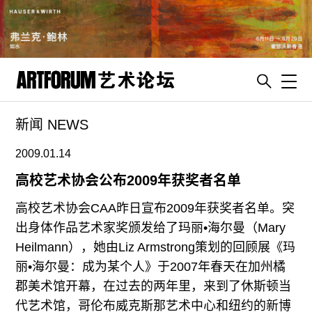
Toggl
新闻 NEWS
artguide
新闻
2009.01.14
展评
高校艺术协会公布2009年获奖者名单
杂志
高校艺术协会CAA昨日宣布2009年获奖者名单。突
专栏
出身体作品艺术家奖颁发给了玛丽•海尔曼（Mary
Heilmann），她由Liz Armstrong策划的回顾展《玛
视频
丽•海尔曼：成为某个人》于2007年春天在加州橘
ENGLISH
郡美术馆开幕，在过去的两年里，来到了休斯顿当
ART & EDUCATION
代艺术馆，哥伦布威克斯那艺术中心和纽约的新博