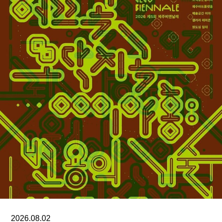
并宣传该物业具备“改造为豪华出租公寓或精品公
寓”的潜力。
劳森伯格基金会的一位发言人表示，由于毗邻的拉
法叶街375号停车场正计划兴建一栋19层住宅大
楼，基金会目前正“探索多种可能方案”。发言人表
示：“如果该建设项目继续推进，将对故居的完整
性、功能性以及日常运营产生重大影响。”目前，基
金会考虑的方案之一是搬迁至其他场所。该组织“正
在进行一系列评估，以全面了解该开发计划的影响
范围及其长期后果。”
若艺术家故居最终售出，这将成为劳森伯格基金会
今年内出售的第二处房产。几个月前，基金会已将
劳森伯格位于佛罗里达州卡普蒂瓦岛的22英亩滨海
庄园以4500万美元出售给一家度假村。基金会当时
表示，出售该物业是由于“日益严峻的环境条件”以
2026.08.02