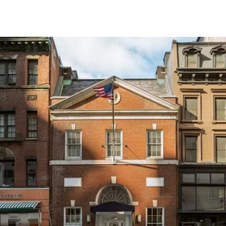
据报道，此次翻新工程包括新建展览空间、完善观
众服务设施、提升无障碍条件，以及全面更新恒温
恒湿系统。此外，馆方还将更新照明与展签系统、
重新规划展厅动线，引入新的观众服务项目。博物
馆亦将通过改善文物保存环境及强化安保措施，进
一步加强馆藏保护。
各馆区的重点工程包括：乌菲兹美术馆将新建接待
大厅，重新规划二楼的雕塑与绘画展陈。皮蒂宫将
修复鲜少对外开放的顶层空间，并将其改建为新的
展览场地。波波里花园已新增约3600株植物，海神
喷泉、岛屿喷泉及圆形露天剧场也正同步修复。剧
场完工后，将重新恢复举办公共演出。
此次翻新计划所需的5000万欧元资金主要由意大利
文化部提供，其余资金来自私人捐赠。其中，美国
慈善家维罗妮卡·阿特金（Veronika Atkin）为项目