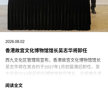
拱廊，以便为一家长期商业租户腾出空间。媒体推
测新租户可能是著名珠宝品牌法贝热
（Fabergé）。不过，高古轩仍将继续运营其位于
伦敦Mayfair的另外两处空间。
高古轩此次关闭两处空间正值全球画廊纷纷收缩规
模之际。关税政策、战争，以及藏家购买习惯与审
2026.08.02
美偏好的变化，都对艺术市场造成冲击。过去一
香港故宫文化博物馆馆长吴志华将卸任
年，多家国际蓝筹画廊调整经营策略，佩斯画廊
（Pace）于今年6月裁员并缩减代理艺术家名单；
西九文化区管理局宣布，香港故宫文化博物馆馆长
卓纳画廊（David
吴志华将在其合约于2027年1月初届满后卸任。吴
志华自2019年起担任博物馆首任馆长，此前曾负责
博物馆的筹建工作。
阅读全文
在担任香港故宫文化博物馆馆长之前，吴志华曾任
香港海防博物馆馆长。该馆主要展示自明代以来香
港沿海军事防御历史。2002年至2006年间，吴志