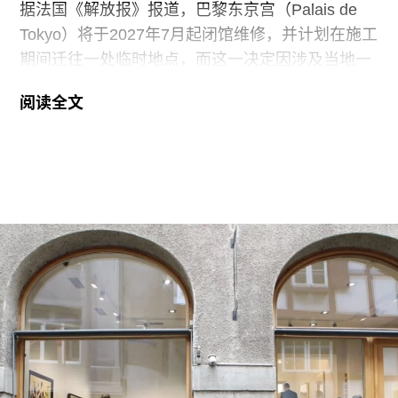
据法国《解放报》报道，巴黎东京宫（Palais de
Tokyo）将于2027年7月起闭馆维修，并计划在施工
期间迁往一处临时地点，而这一决定因涉及当地一
艺术团体的去留问题引发争议。
阅读全文
东京宫自2002年成立以来一直位于为1937年巴黎
世博会建造的一座混凝土建筑内。尽管东京宫近年
来持续更新建筑设施并调整展览项目，但因气候变
化加剧，高温问题日益严峻，翻修已势在必行。过
去几年间，由于室内温度多次超过35摄氏度，东京
宫不得不数度临时闭馆。
此次对现址的整修预计至少持续18个月。在此期
间，东京宫将把主要行政办公室迁至巴黎第十四区
区政府的一栋附属建筑内。然而，这项搬迁计划引
发争议，因为这栋原为音乐学院的建筑自2019年以
来一直是巴黎最早的艺术家自营空间之一La