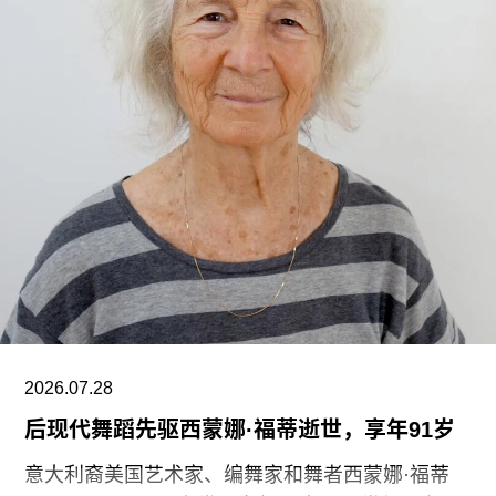
数千件尚未在其他场馆展出的藏品。负责馆内“预约
展品”项目的员工必须全程陪同调取馆藏，只有在另
一位同事到岗接替后，才能去洗手间。与他们服务
的公众一样，这些员工也不允许将食物或饮料带入
主展厅或储藏区。
“这种展示我们文化遗产的创新模式，竟是由那些连
上厕所或喝口水都得不到充分保障的员工来实现
的，”Prospect工会秘书长迈克·克兰西（Mike
Clancy）告诉《卫报》。“如果参观者得知，工会一
直反对的那些存在于亚马逊等企业的劳动实践，竟
然也存在于一家国际知名的文化机构时，他们一定
会感到震惊。”
2026.07.28
V&A东馆典藏库的员工正在争取两次各15分钟的带
后现代舞蹈先驱西蒙娜·福蒂逝世，享年91岁
薪休息时间。工会成员还要求V&A在一年内获得“伦
意大利裔美国艺术家、编舞家和舞者西蒙娜·福蒂
敦生活工资雇主”认证（London