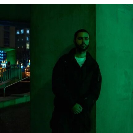
政府还发布了一份长达162页的报告，批评史密森
尼学会及其管理层“未能完成阐释美国历史遗产这一
基本使命”。
美国博物馆联盟在声明中表示：“我们谴责特朗普政
府持续攻击史密森尼学会，以及那些负责保存、研
究和诠释美国历史、艺术、科学与文化的博物馆专
业人士。将博物馆如何呈现历史、艺术、科学、文
化及自然世界的方式政治化，并对从事这项工作的
博物馆专业人员进行人身攻击，正在威胁全国博物
馆的完整性与独立性。”
在2025年3月签署的一项行政命令中，特朗普批评
史密森尼学会宣扬“将美国和西方价值观描绘成有害
且具有压迫性的叙事”。同年8月，白宫官网刊登的
一篇未署名文章进一步扩大了批评范围，点名多家
博物馆，指责其展览和公共传播内容具有“冒犯