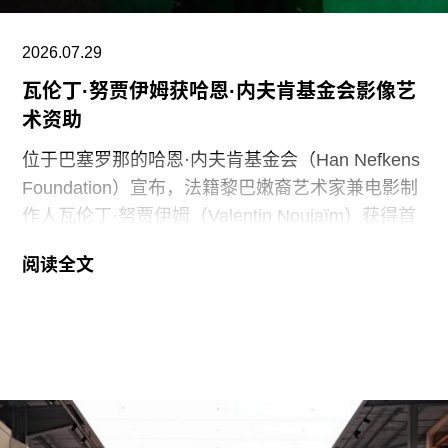
性”。
2026.07.29
此外，《纽约时报》今年4月报道称，由于特朗普
瓦伦丁·努贾伊姆获哈恩·内夫肯基金会影像艺
试图介入史密森尼学会董事会新成员的任命程序，
术资助
相关任命工作被刻意放缓。
位于巴塞罗那的哈恩·内夫肯基金会（Han Nefkens
Foundation）宣布，法籍黎巴嫩裔艺术家兼电影制
作人瓦伦丁·努贾伊姆（Valentin Noujaïm）获得首
届“2026年地中海影像艺术制作资助”。这项资助旨
阅读全文
在支持地中海沿岸地区艺术家创作新的影像艺术作
品，金额25000欧元。
出生于1991年的努贾伊姆从九位入围艺术家中脱颖
而出，其创作游走于纪录片与虚构叙事之间，以散
文电影的形式探讨由权力与崩塌塑造的建筑空间。
他的作品将城市空间视为承载着记忆、监视与控制