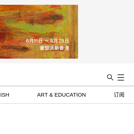
Toggle
ISH
ART & EDUCATION
订阅
artguide
新闻
展评
杂志