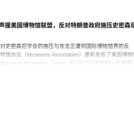
声援美国博物馆联盟，反对特朗普政府施压史密森
对史密森尼学会的施压与攻击正遭到国际博物馆界的反
协会（Museums Association）重新发布了美国博物
 Alliance of Museums，AAM）于7月20日发表的一份声明
“国家级博物馆体系”所发起的公开且政治化的攻击。
政府签署行政命令，要求史密森尼学会美国国家历史博
，以“纠正博物馆所呈现的不准确信息”。7月4日，特朗普
达162页的报告，批评史密森尼学会及其管理层“未能完
这一基本使命”。
声明中表示：“我们谴责特朗普政府持续攻击史密森尼学
保存、研究和诠释美国历史、艺术、科学与文化的博物