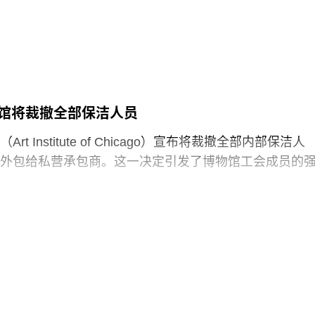
博物馆占地逾80万平方英尺，将成为古根海姆体系中规
30个展厅，室内展览面积约12.5万平方英尺。建筑外观
以非传统方式组合而成，表面覆以不锈钢网、缟玛瑙和
80英尺。据《纽约时报》报道，该馆也是古根海姆体系中
预计总成本超过10亿美元。
馆将裁撤全部保洁人员
1960年代以来的艺术作品，并自2009年起开始建立馆藏
t Institute of Chicago）宣布将裁撤全部内部保洁人
顺序排列展品的方式，展览将按主题划分为“抽象”、“流
外包给私营承包商。这一决定引发了博物馆工会成员的
“语言”和“叙事”等单元。根据新闻稿，这种设计旨在邀请观
”与艺术互动。
馆发布了一份关于裁员计划的初步公告：23名负责展厅和设
博物馆是阿布扎比耗资数十亿美元打造的萨迪亚特岛文
洁人员将失去工作。据芝加哥艺术博物馆工会AICWU称
sland Cultural District）最新落成的文化机构之一。该文化区
工已在该机构工作超过20年。这批员工的最后工作日为8
（Louvre Abu
，这些员工可向即将接手的私营承包商重新申请原有职位
馆撤销这一决定，并发起请愿活动，要求恢复保洁员工