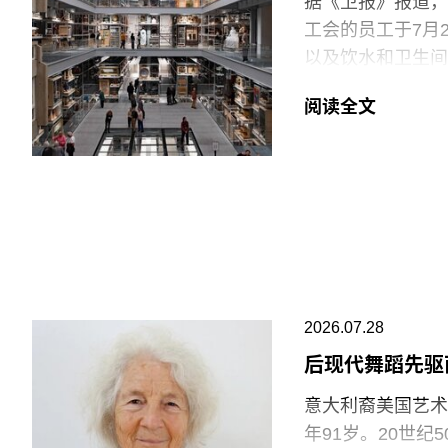
据《卫报》报道，伦
工会的员工于7月
以及饮水和卫生间
括南肯辛顿的V&A博
阅读全文
East Storeh
中，82%的Pro
95%投票支持除
罢工行动。
V&A东馆典藏库
的藏品。负责馆内
位同事到岗接替后
允许将食物或饮料
2026.07.28
后现代舞蹈先驱
“这种展示我们文
充分保障的员工来实
意大利裔美国艺术家
Clancy）告
年91岁。20世