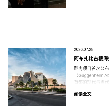
巴勒斯坦母亲怀抱
年的作品《母性》
拉（Ali Jada
议者隶属于“青年诉
油”（Just S
与以色列的贸易往
场观众惊呼，两人
2026.07.28
此次行动发生时，
阿布扎比古根海
生几天前，两名年
距离项目首次公布
的玻璃罩泼洒番茄
（Guggenhei
并未受损，但泼洒
首都的现代与当代
脚线。此次事件共
（Frank Gehr
洁，其余费用主要
阅读全文
Guggenheim
等支出。辩方主张
网络的成员机构。
议行为本身造成的