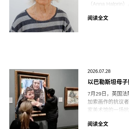
逊等企业的劳动实
（Anna Halp
会感到震惊。”
Construct
阅读全文
通过倚靠、攀爬、
V&A东馆典藏库
Rainer）和史蒂
要求V&A在一年内
同创立了贾德森舞蹈剧
重塑了现代舞的发
品，就像一颗投入
福蒂于1935年
2026.07.28
法西斯领导人贝尼托·
公民身份时，福蒂
以巴勒斯坦母子
兰的里德学院（Re
7月29日，英国
艺术家罗伯特·莫里
加索画作的抗议者
普林-拉思罗普学校（H
家美术馆的一场抗
Workshop of
贾伊·哈莱（Jai
阅读全文
菲尔德（Monday