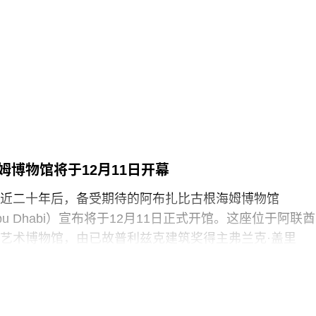
浑身是血孩子、悲痛哭泣的照片覆盖了巴勃罗·毕加索190
（
Motherhood
）。这张照片由巴勒斯坦摄影记者阿里·贾
llah）于2024年3月以色列围困加沙希法医院期间拍摄。两名抗
求”（Youth Demand），该组织由气候行动组织“停止石
top Oil）的学生分支发展而来。行动中，两人高声呼吁英国停
来。随后，其中一人将红色液体泼洒在展厅地面，引发
随即被警方逮捕。
英国艺术机构正接连成为抗议活动的现场。就在该事件
姆博物馆将于12月11日开幕
轻的气候行动人士因向文森特·梵高1888年作品《向日葵
近二十年后，备受期待的阿布扎比古根海姆博物馆
汤而被判处监禁。庭审中，陪审团获悉，毕加索画作本
m Abu Dhabi）宣布将于12月11日正式开馆。这座位于阿联酋
在地面的红色水性颜料渗入了展厅地面，污染了大理石
艺术博物馆，由已故普利兹克建筑奖得主弗兰克·盖里
造成美术馆约8000英镑的损失，其中仅约270英镑用于清
y）设计，也是所罗门·R·古根海姆基金会（Solomon R.
用于地面修复、工作人员额外工时酬劳以及重新开放展
 Foundation）继纽约、毕尔巴鄂和威尼斯之后最新加入其全
，部分费用源于馆方自行决定采用何种修复方案，而非
损害，但这一论点最终未获法院采纳。