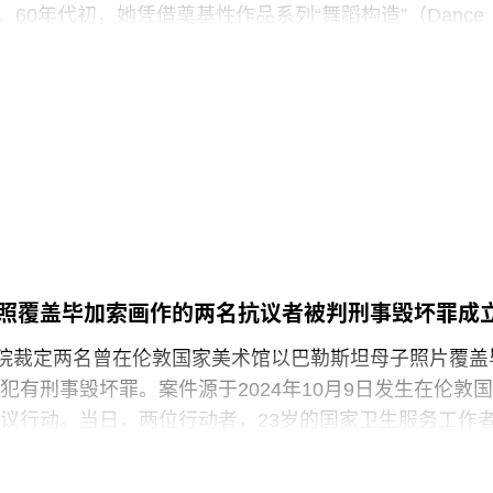
践，竟然也存在于一家国际知名的文化机构时，他们一
rin）。60年代初，她凭借奠基性作品系列“舞蹈构造”（Dance
ions）迅速崭露头角。这组作品以廉价的现成物为媒介，引导舞
吹口哨等即兴动作展开表演，对伊冯娜·雷纳（Yvonne
的员工正在争取两次各15分钟的带薪休息时间。工会成员
夫·帕克斯顿（Steve Paxton）产生了深远影响，促使两人
获得“伦敦生活工资雇主”认证（London
院（Judson Dance Theater），其成员在此后十年
展轨迹。多年后，帕克斯顿曾写道：“福蒂这组激进的作
平静池塘中的石子，激起的涟漪不断向外扩散。”
3月25日出生于意大利佛罗伦萨的一个犹太家庭。三年后，当
墨索里尼（Benito Mussolini）开始剥夺意大利犹太人
全家逃往美国，最终定居洛杉矶。她曾进入俄勒冈州波
照覆盖毕加索画作的两名抗议者被判刑事毁坏罪成
ed College）就读，但中途退学，并与当时的伴侣、观
法院裁定两名曾在伦敦国家美术馆以巴勒斯坦母子照片覆盖
斯（Robert Morris）搬到旧金山。在那里，她先后于哈
犯有刑事毁坏罪。案件源于2024年10月9日发生在伦敦国
alprin-Lathrop School）和马林舞蹈工作室（Dance
议行动。当日，两位行动者，23岁的国家卫生服务工作
 Halai）和21岁的政治与国际关系专业学生蒙代-马拉奇·罗
-Malachi Rosenfeld）在博物馆开放期间进入展厅，用一