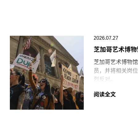
阿布扎比古根海姆
最大的分馆，内设
十个雕塑般的锥体
璃等材料，高达2
2026.07.27
价最高的博物馆，
芝加哥艺术博物
博物馆将重点展示
芝加哥艺术博物馆（Ar
不同于传统按时间
员，并将相关岗位
文化”、“土地”、
烈反对。
“按照自己的方式
6月29日，博物
阅读全文
阿布扎比古根海姆
清洁工作的工会保
区（Saadiyat I
许多即将失业的员
还包括阿布扎比卢浮宫
14日。馆方表示
工会成员要求博物