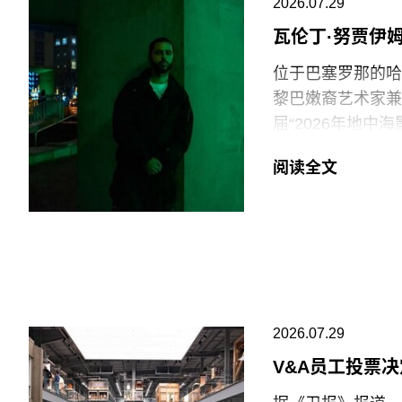
2026.07.29
专业人士。将博物
瓦伦丁·努贾伊
治化，并对从事这
物馆的完整性与独
位于巴塞罗那的哈恩·
黎巴嫩裔艺术家兼电影
在2025年3月
届“2026年地
和西方价值观描绘
术家创作新的影像
一篇未署名文章进
阅读全文
共传播内容具有“
出生于1991年
片与虚构叙事之间
此外，《纽约时报
他的作品将城市空
会新成员的任命程
和雅典，其作品曾
哈恩·内夫肯基金
兴及中生代影像艺
2026.07.29
持影像新作品的创
V&A员工投票