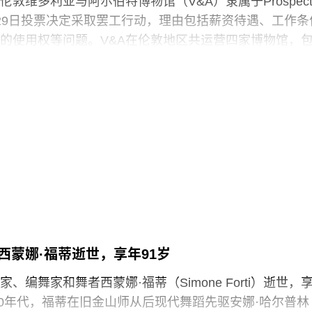
敦维多利亚与阿尔伯特博物馆（V&A）隶属于Prospec
29日投票决定采取罢工行动，理由包括薪资待遇、工作条
的使用权等问题。V&A在伦敦地区共运营四家博物馆，
物馆、Stratford的V&A东馆和V&A东馆典藏库（V&A
ouse），以及Bethnal Green的青年V&A博物馆。在这四家机构
spect工会成员参与了投票，其中83%投票支持罢工行动，
罢工以外的其他行动。V&A东馆典藏库的员工100%投票支
于2025年5月开放，向公众展示了数千件尚未在其他场馆展
“预约展品”项目的员工必须全程陪同调取馆藏，只有在另
，才能去洗手间。与他们服务的公众一样，这些员工也
带入主展厅或储藏区。
西蒙娜·福蒂逝世，享年91岁
化遗产的创新模式，竟是由那些连上厕所或喝口水都得不
现的，”Prospect工会秘书长迈克·克兰西（Mike
、编舞家和舞者西蒙娜·福蒂（Simone Forti）逝世，
诉《卫报》。“如果参观者得知，工会一直反对的那些存在于亚
纪50年代，福蒂在旧金山师从后现代舞蹈先驱安娜·哈尔普林