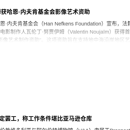
馆如何呈现历史、艺术、科学、文化及自然世界的方式
姆获哈恩·内夫肯基金会影像艺术资助
项工作的博物馆专业人员进行人身攻击，正在威胁全国
立性。”
内夫肯基金会（Han Nefkens Foundation）宣布，法
制作人瓦伦丁·努贾伊姆（Valentin Noujaïm）获得首
签署的一项行政命令中，特朗普批评史密森尼学会宣扬“将美
中海影像艺术制作资助”。这项资助旨在支持地中海沿岸地区艺
成有害且具有压迫性的叙事”。同年8月，白宫官网刊登的
艺术作品，金额25000欧元。
一步扩大了批评范围，点名多家博物馆，指责其展览和
冒犯性”。
的努贾伊姆从九位入围艺术家中脱颖而出，其创作游走于纪
，以散文电影的形式探讨由权力与崩塌塑造的建筑空间
》今年4月报道称，由于特朗普试图介入史密森尼学会董
间视为承载着记忆、监视与控制体系的活体。他常驻巴
序，相关任命工作被刻意放缓。
在纽约现代艺术博物馆和伦敦当代艺术中心展出。
会是一家专注于影像艺术创作的非营利组织，致力于扶持
术家。基金会主要通过资助和委任创作，在全球范围内
作。
决定罢工，称工作条件堪比亚马逊仓库