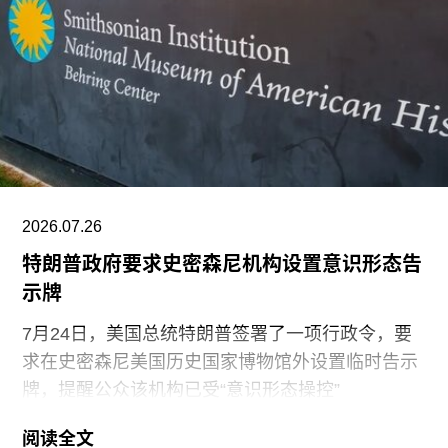
除了领导新加坡双年展外，刘祺丰还曾担任新加坡
艺术节艺术总监，以及香港西九龙文化区管理局戏
剧与表演艺术部主管。
2026.07.26
特朗普政府要求史密森尼机构设置意识形态告
示牌
7月24日，美国总统特朗普签署了一项行政令，要
求在史密森尼美国历史国家博物馆外设置临时告示
牌，提醒公众该机构已受“意识形态操控”
（ideological capture）。该命令标志着特朗普政府
阅读全文
持续针对史密森尼学会施压行动的进一步升级。他