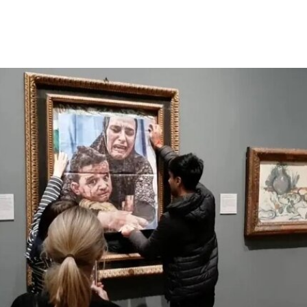
露头角。这组作品以廉价的现成物为媒介，引导舞
者通过倚靠、攀爬、吹口哨等即兴动作展开表演，
对伊冯娜·雷纳（Yvonne Rainer）和史蒂夫·帕克斯
顿（Steve Paxton）产生了深远影响，促使两人共
同创立了贾德森舞蹈剧院（Judson Dance
Theater），其成员在此后十年间重塑了现代舞的
发展轨迹。多年后，帕克斯顿曾写道：“福蒂这组激
进的作品，就像一颗投入平静池塘中的石子，激起
的涟漪不断向外扩散。”
福蒂于1935年3月25日出生于意大利佛罗伦萨的一
个犹太家庭。三年后，当法西斯领导人贝尼托·墨索
里尼（Benito Mussolini）开始剥夺意大利犹太人的
公民身份时，福蒂全家逃往美国，最终定居洛杉
矶。她曾进入俄勒冈州波特兰的里德学院（Reed
College）就读，但中途退学，并与当时的伴侣、观