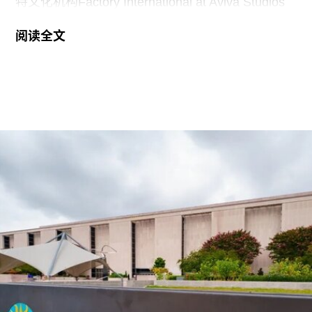
特文化机构Factory International at Aviva Studios
创意总监，曾担任新加坡双年展创始总监。
阅读全文
2026年悉尼双年展于今年3月至6月举行，主题
“rememory”取自托妮·莫里森（Toni Morrison）
1987年的小说《宠儿》（
Beloved
）。本届双年展
艺术总监、阿联酋策展人胡尔·卡西米（Hoor Al
Qasimi）因被认为偏袒支持巴勒斯坦的参展艺术家
而受到批评。对此，悉尼双年展否认了有关歧视或
偏袒的指控。
作为2028年悉尼双年展艺术总监，刘祺丰表示，他
计划在展览筹备阶段与澳大利亚原住民社群展开交
流。他在接受《艺术新闻》采访时表示：“原住民社
群对我策展实践的重要影响之一，在于他们让我思
考的时间跨度不再局限于双年展的三个月，而是将
视野扩展至数十万年的时间尺度。”