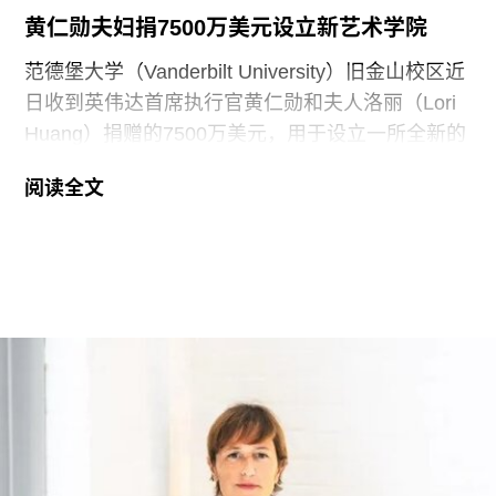
黄仁勋夫妇捐7500万美元设立新艺术学院
范德堡大学（Vanderbilt University）旧金山校区近
日收到英伟达首席执行官黄仁勋和夫人洛丽（Lori
Huang）捐赠的7500万美元，用于设立一所全新的
艺术学院。新学院暂定名为“黄仁勋与洛丽艺术、建
阅读全文
筑与设计学院”，具体名称尚待校方批准。目前，学
院正在招聘首任院长，为首个学年做准备。
新学院计划于2027年11月正式开放，将入驻加州艺
术学院（CCA）原校址。加州艺术学院曾是加州最
后一家非营利性艺术院校，但近年来持续受招生人
数下降和预算赤字影响导致裁员，最终于今年年初
被范德堡大学收购。根据收购协议，加州艺术学院
将于2026-27学年结束后停止办学。
这笔捐赠是黄仁勋夫妇迄今向教育机构提供的最大