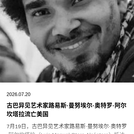
摩根加入泰特美术馆之际，正值该机构处于动荡时
期。泰特美术馆目前正面临财务困境，最近的一份
报告显示其运营处于亏损状态。泰特美术馆曾试图
通过裁员来解决资金问题，导致员工士气急剧下降
并引发了罢工。此外，尽管翠西·艾敏和弗里达·卡
罗的展览广受好评，但去年泰特不列颠美术馆和泰
特现代美术馆的参观人数仍远低于疫情前的水平。
摩根于2015年加入迪亚艺术基金会担任总监。任职
期间，她丰富了基金会的藏品结构，并增加了女性
艺术家的代表比例。此前在泰特工作期间，她策划
了广受好评的2015年回顾展“世界走向波普”（The
2026.07.20
古巴异见艺术家路易斯·曼努埃尔·奥特罗·阿尔
坎塔拉流亡美国
7月19日，古巴异见艺术家路易斯·曼努埃尔·奥特罗