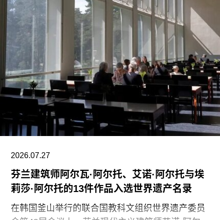
艺术学院一位发言人在接受《芝加哥太阳时报》采
访时表示：“芝加哥艺术学院高度重视每一位员工，
我们也非常感谢保洁团队每天付出的重要工作。我
们决定将保洁服务转为外包模式，是为了更好地支
持博物馆的日常运营；同时，我们优先选择了承诺
向现有保洁员工提供就业机会的合作伙伴。”
代表馆内工会的谈判单位AFSCME 31已正式提出
申诉，认为馆方在最终决定将保洁部门外包之前，
未按合同规定提前通知工会，因此违反了劳资协
议。对此，馆方否认存在违反工会合同条款的行
为。
2026.07.27
芬兰建筑师阿尔瓦·阿尔托、艾诺·阿尔托与埃
莉莎·阿尔托的13件作品入选世界遗产名录
在韩国釜山举行的联合国教科文组织世界遗产委员