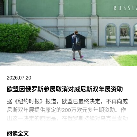
Movement）。该组织参与反对古巴政府、倡导民
主的社会运动。他还参与创作了抗议歌曲《祖国与
生命》（
Homeland and Life
），这首抗议颂歌在
2021年获两项拉丁格莱美奖，并已成为古巴反对派
的象征。
据美联社报道，古巴当局提出以强制流放为条件换
取奥特罗·阿尔坎塔拉的自由。当他抵达迈阿密时，
支持者们挥舞着印有“祖国与生命”字样的古巴国旗
迎接他。获释时，奥特罗·阿尔坎塔拉是古巴最受国
2026.07.20
际关注的政治犯之一，该国正因美国实施的石油封
欧盟因俄罗斯参展取消对威尼斯双年展资助
锁而面临日益恶化的人道主义危机。
据《纽约时报》报道，欧盟已最终决定，不再向威
尼斯双年展提供原定的200万欧元多年期资助。作
出这一决定的原因是，在俄罗斯持续对乌克兰发动
侵略之际，双年展组织方仍允许俄罗斯参加2026年
阅读全文
双年展。