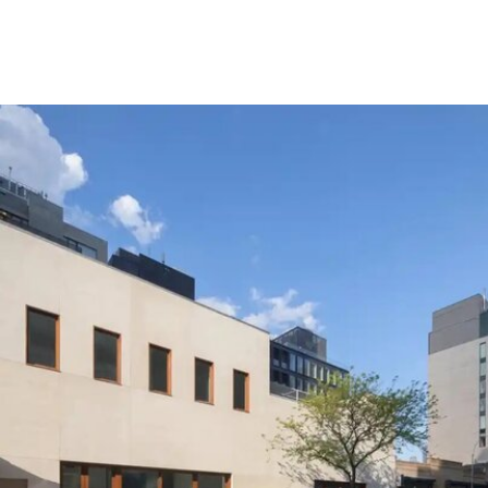
此次撤资是在欧盟数月来持续发出警告之后作出
的。今年3月，在威尼斯双年展宣布俄罗斯将以群
展形式重返国家馆后，欧盟即表示将撤回资助。4
月，欧盟正式确认取消拨款，但给予双年展30天时
间提出申诉。此次最终决定是在对申诉进行审查后
作出的。
欧盟委员会发言人托马斯·雷尼耶（Thomas
Regnier）在一份声明中表示：“由欧洲纳税人资金
支持的文化活动，应当捍卫民主价值，促进开放对
话、多元性和言论自由。”他同时指出，这些价值观
“在今天的俄罗斯并未得到尊重”。
这笔被取消的资助对威尼斯双年展整体财政影响有
限，但撤资本身无疑是欧盟对双年展组织方的一次
严厉谴责。2022年2月俄罗斯入侵乌克兰后，双年