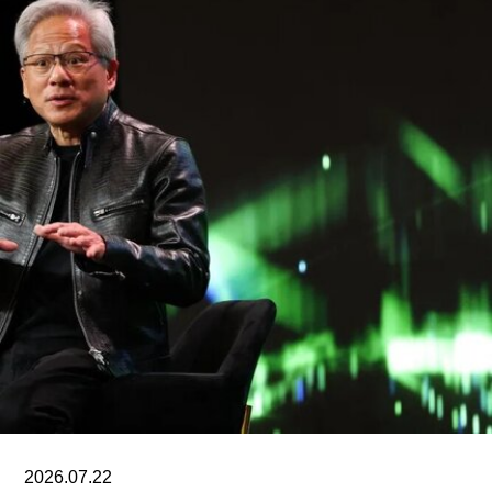
部主管。2015年，他策划了第56届威尼斯双年展新
加坡馆。穆斯塔法还于2018年共同策划了达卡艺术
峰会，目前他正参与筹备将于2026年11月在多哈举
行的首届卡塔尔鲁拜亚四年展（Rubaiya
Qatar）。2017年至2022年，他曾担任柏林世界文
化宫（Haus der Kulturen der Welt）项目委员会成
员。自2025年起，他还担任国际现代艺术博物馆与
收藏委员会（CIMAM）理事。
上一届爱知三年展于2025年举行，主题为“灰烬与
蔷薇之间的时光”（A Time Between Ashes and
Roses），由沙迦艺术基金会主席兼创始人胡尔·卡
西米（Hoor Al Qasimi）担任艺术总监。
2026.07.22