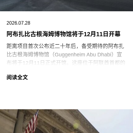
地面的红色水性颜料渗入了展厅地面，污染了大理
石踢脚线。此次事件共造成美术馆约8000英镑的损
失，其中仅约270英镑用于清洁，其余费用主要用
2026.07.28
于地面修复、工作人员额外工时酬劳以及重新开放
阿布扎比古根海姆博物馆将于12月11日开幕
展厅等支出。辩方主张，部分费用源于馆方自行决
定采用何种修复方案，而非抗议行为本身造成的损
距离项目首次公布近二十年后，备受期待的阿布扎
害，但这一论点最终未获法院采纳。
比古根海姆博物馆（Guggenheim Abu Dhabi）宣
布将于12月11日正式开馆。这座位于阿联酋首都的
现代与当代艺术博物馆，由已故普利兹克建筑奖得
阅读全文
主弗兰克·盖里（Frank Gehry）设计，也是所罗门
·R·古根海姆基金会（Solomon R. Guggenheim
Foundation）继纽约、毕尔巴鄂和威尼斯之后最新
加入其全球网络的成员机构。
阿布扎比古根海姆博物馆占地逾80万平方英尺，将
成为古根海姆体系中规模最大的分馆，内设30个展