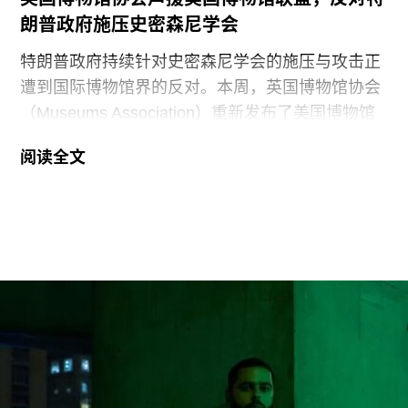
朗普政府施压史密森尼学会
特朗普政府持续针对史密森尼学会的施压与攻击正
遭到国际博物馆界的反对。本周，英国博物馆协会
（Museums Association）重新发布了美国博物馆
联盟（American Alliance of Museums，AAM）于7
阅读全文
月20日发表的一份声明，强烈谴责针对美国“国家
级博物馆体系”所发起的公开且政治化的攻击。
就在上周，特朗普政府签署行政命令，要求史密森
尼学会美国国家历史博物馆设置临时告示牌，以“纠
正博物馆所呈现的不准确信息”。7月4日，特朗普
政府还发布了一份长达162页的报告，批评史密森
尼学会及其管理层“未能完成阐释美国历史遗产这一
基本使命”。
美国博物馆联盟在声明中表示：“我们谴责特朗普政