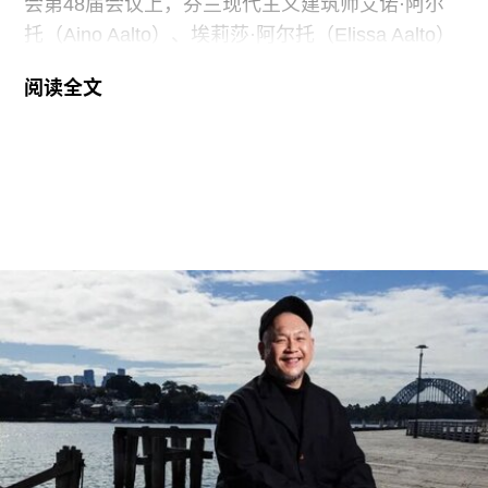
会第48届会议上，芬兰现代主义建筑师艾诺·阿尔
托（Aino Aalto）、埃莉莎·阿尔托（Elissa Aalto）
和阿尔瓦·阿尔托（Alvar Aalto）的13项建筑作品被
阅读全文
列入世界遗产名录。这组统称为“阿尔托作品”
（Aalto Works）的建筑群是首个获此殊荣的芬兰现
代主义建筑作品。
“阿尔托作品” 包括阿尔瓦·阿尔托于1928年至1988
年间设计完成的一系列建筑、社区开发项目及校园
空间，涵盖住宅、公共、市政、社区及文化建筑。
根据联合国教科文组织的说明，这些作品展现了“以
人为本、因地制宜且富有同理心的设计理念，体现
了芬兰对现代建筑的重要贡献”。
入选项目中最早期的代表作之一是位于赫尔辛基的
“阿尔瓦·阿尔托之家”（Aalto House，1936），由
阿尔瓦·阿尔托与其妻子艾诺·阿尔托共同设计，作