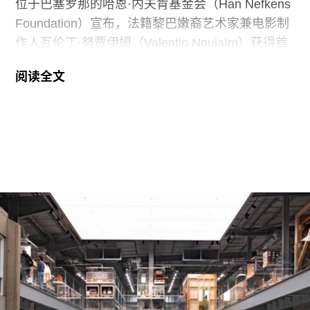
位于巴塞罗那的哈恩·内夫肯基金会（Han Nefkens
Foundation）宣布，法籍黎巴嫩裔艺术家兼电影制
作人瓦伦丁·努贾伊姆（Valentin Noujaïm）获得首
届“2026年地中海影像艺术制作资助”。这项资助旨
阅读全文
在支持地中海沿岸地区艺术家创作新的影像艺术作
品，金额25000欧元。
出生于1991年的努贾伊姆从九位入围艺术家中脱颖
而出，其创作游走于纪录片与虚构叙事之间，以散
文电影的形式探讨由权力与崩塌塑造的建筑空间。
他的作品将城市空间视为承载着记忆、监视与控制
体系的活体。他常驻巴黎和雅典，其作品曾在纽约
现代艺术博物馆和伦敦当代艺术中心展出。
哈恩·内夫肯基金会是一家专注于影像艺术创作的非
营利组织，致力于扶持新兴及中生代影像艺术家。
基金会主要通过资助和委任创作，在全球范围内支