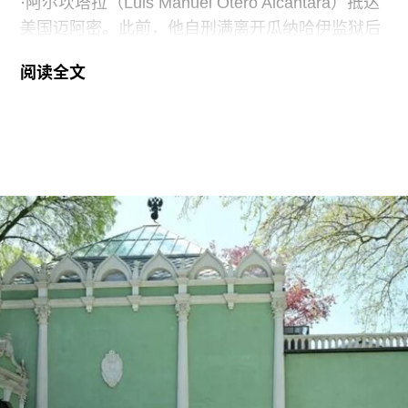
·阿尔坎塔拉（Luis Manuel Otero Alcántara）抵达
美国迈阿密。此前，他自刑满离开瓜纳哈伊监狱后
曾一度下落不明。据美联社报道，奥特罗·阿尔坎塔
阅读全文
拉抵达时手中紧握着一尊从古巴带来的残破圣母玛
利亚雕像，称其为希望的象征。
这位38岁的古巴艺术家自7月7日获释后便失去音
讯。当时，他刚刚服完因参与2021年7月古巴抗议
活动而被判处的五年刑期，仅提前数日获释。古巴
裔美国艺术家可可·福斯科（Coco Fusco）近日曾
撰文追问奥特罗·阿尔坎塔拉出狱后的下落。7月17
日，美国驻哈瓦那大使馆一名官员向《纽约时报》
透露，奥特罗·阿尔坎塔拉已获发人道主义签证，能
够进入美国，开始其被迫流亡的生活。
奥特罗·阿尔坎塔拉于2018年与一群艺术家、记者
和学者共同创立了圣伊西德罗运动（San Isidro