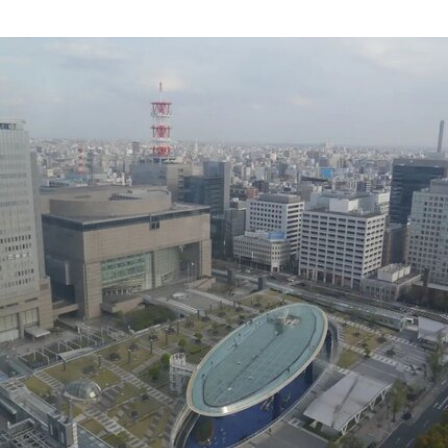
Medan Pasar，位于鹅麦河（Gombak River）与巴
生河（Klang River）交汇处。美术馆将利用经过改
造的传统店屋，打造约2万平方英尺的展览空间。
该机构由律师尚蒂·坎迪亚（Shanthi Kandiah）与
私募股权投资人布拉马尔·瓦苏德万（Brahmal
Vasudevan）共同创立，并由两人于2010年成立的
马来西亚非营利组织Creador Foundation负责运
营。
在新职位上，Yee将运用其策划现当代艺术展览的
丰富经验，负责Muara Arts的展览规划、空间布局
及整体艺术发展方向。11月1日，Muara Arts将以
群展“东南亚艺术 A-Z：一部批判性词典”（A–Z of
Southeast Asian Art: A Critical Dictionary） 正式向
公众开放。展览将汇集40余位艺术家的作品，涵盖
纺织、装置、影像、绘画、雕塑等多种创作媒介。