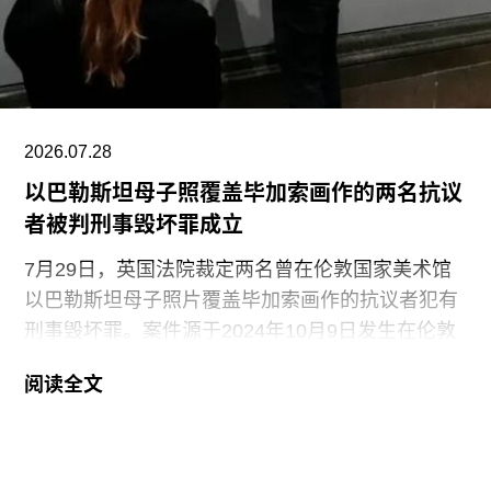
念艺术家罗伯特·莫里斯（Robert Morris）搬到旧金
山。在那里，她先后于哈尔普林-拉思罗普学校
（Halprin-Lathrop School）和马林舞蹈工作室
（Dance Workshop of
2026.07.28
以巴勒斯坦母子照覆盖毕加索画作的两名抗议
者被判刑事毁坏罪成立
7月29日，英国法院裁定两名曾在伦敦国家美术馆
以巴勒斯坦母子照片覆盖毕加索画作的抗议者犯有
刑事毁坏罪。案件源于2024年10月9日发生在伦敦
国家美术馆的一场抗议行动。当日，两位行动者，
阅读全文
23岁的国家卫生服务工作者贾伊·哈莱（Jai Halai）
和21岁的政治与国际关系专业学生蒙代-马拉奇·罗
森菲尔德（Monday-Malachi Rosenfeld）在博物馆
开放期间进入展厅，用一张巴勒斯坦母亲怀抱浑身