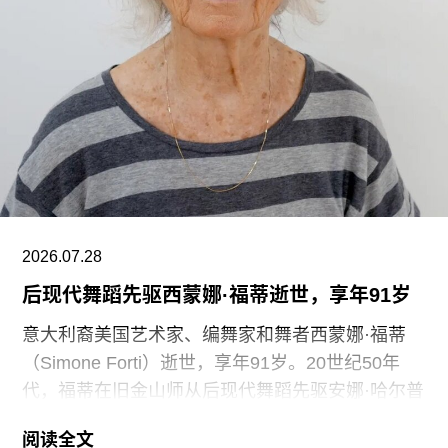
“这种展示我们文化遗产的创新模式，竟是由那些连
上厕所或喝口水都得不到充分保障的员工来实现
的，”Prospect工会秘书长迈克·克兰西（Mike
Clancy）告诉《卫报》。“如果参观者得知，工会一
直反对的那些存在于亚马逊等企业的劳动实践，竟
然也存在于一家国际知名的文化机构时，他们一定
会感到震惊。”
V&A东馆典藏库的员工正在争取两次各15分钟的带
2026.07.28
薪休息时间。工会成员还要求V&A在一年内获得“伦
后现代舞蹈先驱西蒙娜·福蒂逝世，享年91岁
敦生活工资雇主”认证（London
意大利裔美国艺术家、编舞家和舞者西蒙娜·福蒂
（Simone Forti）逝世，享年91岁。20世纪50年
代，福蒂在旧金山师从后现代舞蹈先驱安娜·哈尔普
林（Anna Halprin）。60年代初，她凭借奠基性作
阅读全文
品系列“舞蹈构造”（Dance Constructions）迅速崭