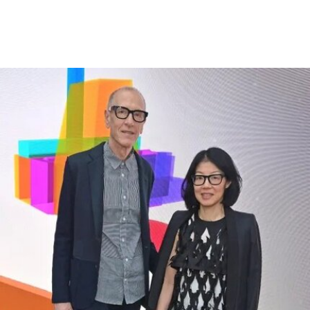
认为该机构所体现的理念与共和党价值观背道而
驰。此前，特朗普政府已于2025年3月发布行政命
令，要求这一由国会拨款、依法独立运作的机构弘
扬“美国的伟大”。
其中，美国国家历史博物馆已成为特朗普持续抨击
的主要目标。在本月初发布的一份长达162页的报
告中，政府指责博物馆馆长安西娅·M·哈蒂格
（Anthea M. Hartig）在展览中传播“激进的行动主
义意识形态”。
根据这一行政令，新的指示牌将告知参观者，博物
馆现有展览“应予以改造”，以符合政府近期发布的
题为《拯救美国的故事：史密森尼学会美国国家历
史博物馆如何因意识形态操控而抹杀我们的历史遗
产》的报告。指示牌还将“引导游客前往能够获取关