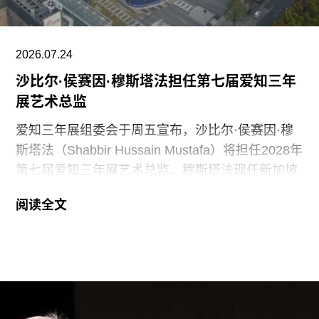
2026.07.24
沙比尔·侯赛因·穆斯塔法担任第七届爱知三年
展艺术总监
爱知三年展组委会于周五宣布，沙比尔·侯赛因·穆
斯塔法（Shabbir Hussain Mustafa）将担任2028年
第七届爱知三年展艺术总监。穆斯塔法现任新加坡
美术馆首席策展人，组委会表示作出该选择的原因
阅读全文
是其卓越的策展履历，以及能够为三年展带来崭新
且国际化视野的能力。
穆斯塔法拥有丰富的策展经验。2013年至2023年
间，他曾担任新加坡国家美术馆高级策展人，此后
在阿布扎比古根海姆美术馆担任高级策展人兼展览