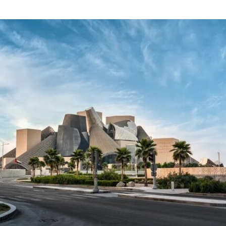
是血孩子、悲痛哭泣的照片覆盖了巴勃罗·毕加索
1901年的作品《母性》（
Motherhood
）。这张照
片由巴勒斯坦摄影记者阿里·贾达拉（Ali
Jadallah）于2024年3月以色列围困加沙希法医院
期间拍摄。两名抗议者隶属于“青年诉求”（Youth
Demand），该组织由气候行动组织“停止石油”
（Just Stop Oil）的学生分支发展而来。行动中，
两人高声呼吁英国停止与以色列的贸易往来。随
后，其中一人将红色液体泼洒在展厅地面，引发现
场观众惊呼，两人随即被警方逮捕。
此次行动发生时，英国艺术机构正接连成为抗议活
动的现场。就在该事件发生几天前，两名年轻的气
候行动人士因向文森特·梵高1888年作品《向日
葵》的玻璃罩泼洒番茄汤而被判处监禁。庭审中，
陪审团获悉，毕加索画作本身并未受损，但泼洒在