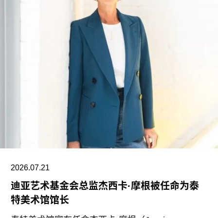
单笔捐款，金额超过了此前向其母校俄勒冈州立大
学捐赠的5000万美元。加上去年2月向范德堡大学
捐赠的2250万美元，黄仁勋夫妇对该校的捐赠总额
已达到9750万美元。同时，他们还带动了其他慈善
捐赠者向范德堡大学旧金山校区扩建项目捐赠共计
2500万美元。
黄仁勋在一份声明中表示，此次捐赠旨在培养新一
代创作者，进一步巩固旧金山作为创新与创意之都
的文化基础。“技术拓展了我们能够创造什么，而艺
术与设计决定了我们为何创造。二者共同塑造了文
明。”
2026.07.21
黄仁勋和洛丽均为工程师，黄仁勋执掌的英伟达已
迪亚艺术基金会总监杰西卡·摩根被任命为泰
成为全球市值最高的企业之一，也是全球人工智能
特美术馆馆长
浪潮中的核心企业。此次向范德堡大学新校区捐赠
的同时，