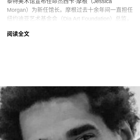
泰特美术馆宣布任命杰西卡·摩根（Jessica
Morgan）为新任馆长。摩根过去十余年间一直担任
纽约迪亚艺术基金会（Dia Art Foundation）总监，
她将接替玛丽亚·巴尔肖（Maria Balshaw）的职
阅读全文
位，后者在担任馆长九年后于今年春季离任。摩根
将于2027年1月正式履新。作为馆长，她将负责管
理泰特不列颠美术馆、泰特现代美术馆以及位于位
于利物浦和圣艾夫斯的分馆。
摩根曾在2002年至2014年间在泰特美术馆担任过
多个职务，包括国际艺术策展人，因此一直被视为
这一职位的热门人选。不过薪酬问题曾是任命过程
中的重要障碍，因为摩根在迪亚艺术基金会的收入
明显高于巴尔肖。泰特美术馆主席罗兰·拉德
（Roland Rudd）向《卫报》透露，摩根在接受这
一职位时接受了“大幅降薪”。