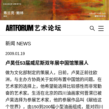
Toggl
新闻 NEWS
artguide
新闻
2009.01.19
展评
卢昊任53届威尼斯双年展中国馆策展人
杂志
做为文化部制定的策展人，日前，卢昊正前往欧
专栏
洲，与主办方协商关于如何布置中国馆的问题。在
艺术家的选择上，他希望能选择比较感性而非常勤
视频
奋的艺术家。生活在北京的四川油画家何晋渭已被
ENGLISH
卢昊选择为参展艺术家，他的参展作品叫《献给这
ART & EDUCATION
个世界》，由150到200幅小型油画组成，是对四川