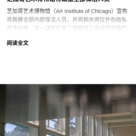
芝加哥艺术博物馆（Art Institute of Chicago）宣布
将裁撤全部内部保洁人员，并将相关岗位外包给私
营承包商。这一决定引发了博物馆工会成员的强烈
反对。
阅读全文
6月29日，博物馆发布了一份关于裁员计划的初步
公告：23名负责展厅和设施清洁工作的工会保洁人
员将失去工作。据芝加哥艺术博物馆工会AICWU
称，许多即将失业的员工已在该机构工作超过20
年。这批员工的最后工作日为8月14日。馆方表
示，这些员工可向即将接手的私营承包商重新申请
原有职位。
工会成员要求博物馆撤销这一决定，并发起请愿活
动，要求恢复保洁员工的职位。AICWU表示，截至
7月21日，请愿书已获得超过1900个签名。芝加哥