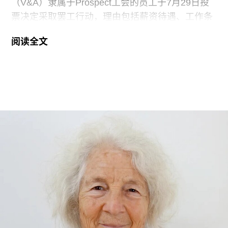
（V&A）隶属于Prospect工会的员工于7月29日投
票决定采取罢工行动，理由包括薪资待遇、工作条
件以及饮水和卫生间的使用权等问题。V&A在伦敦
阅读全文
地区共运营四家博物馆，包括南肯辛顿的V&A博物
馆、Stratford的V&A东馆和V&A东馆典藏库（V&A
East Storehouse），以及Bethnal Green的青年
V&A博物馆。在这四家机构中，82%的Prospect工
会成员参与了投票，其中83%投票支持罢工行动，
95%投票支持除罢工以外的其他行动。V&A东馆典
藏库的员工100%投票支持罢工行动。
V&A东馆典藏库于2025年5月开放，向公众展示了
数千件尚未在其他场馆展出的藏品。负责馆内“预约
展品”项目的员工必须全程陪同调取馆藏，只有在另
一位同事到岗接替后，才能去洗手间。与他们服务
的公众一样，这些员工也不允许将食物或饮料带入
主展厅或储藏区。