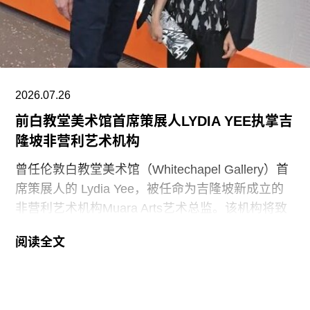
于美国历史准确信息的地点和资源”。不过政府并未
具体说明其认可的具体地点或资源为何。
该行政令还指责博物馆在美国建国250周年之际未
能“适当地表彰”《独立宣言》签署者，并要求内政
部长“在由国家公园管理局维护的人行道、步道及其
2026.07.26
他公共场所设置临时展览或标识，以纠正博物馆内
前白教堂美术馆首席策展人LYDIA YEE执掌吉
呈现的不准确信息”。
隆坡非营利艺术机构
史密森尼学会尚未就行政令发表公开评论。上周，
曾任伦敦白教堂美术馆（Whitechapel Gallery）首
哈蒂格出席了一场国会听证会，期间
席策展人的 Lydia Yee，被任命为吉隆坡新成立的
非营利艺术机构Muara Arts艺术总监。该机构将致
力于推广东南亚现当代艺术，计划于今年11月1日
阅读全文
正式开幕。与美术馆配套建设的一座表演艺术剧场
预计将于2029年落成。
Muara Arts 坐落于吉隆坡历史悠久的步行广场