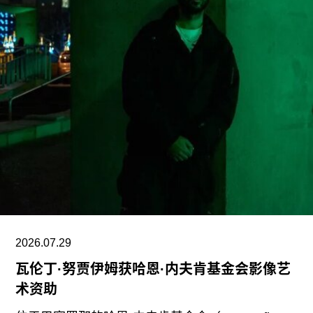
府持续攻击史密森尼学会，以及那些负责保存、研
究和诠释美国历史、艺术、科学与文化的博物馆专
业人士。将博物馆如何呈现历史、艺术、科学、文
化及自然世界的方式政治化，并对从事这项工作的
博物馆专业人员进行人身攻击，正在威胁全国博物
馆的完整性与独立性。”
在2025年3月签署的一项行政命令中，特朗普批评
史密森尼学会宣扬“将美国和西方价值观描绘成有害
且具有压迫性的叙事”。同年8月，白宫官网刊登的
一篇未署名文章进一步扩大了批评范围，点名多家
博物馆，指责其展览和公共传播内容具有“冒犯
性”。
2026.07.29
瓦伦丁·努贾伊姆获哈恩·内夫肯基金会影像艺
此外，《纽约时报》今年4月报道称，由于特朗普
术资助
试图介入史密森尼学会董事会新成员的任命程序，
相关任命工作被刻意放缓。