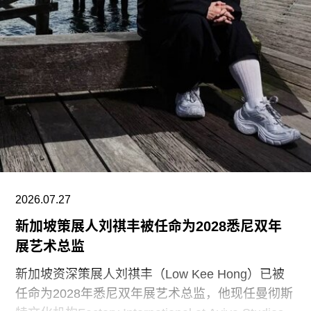
为两人的私人住宅。在13项作品中，有5项位于芬
兰首都赫尔辛基，包括文化之家（House of
Culture，1958）活动中心，以及著名的芬兰大厅
（Finlandia Hall，1971），后者兼具会议中心与音
乐厅功能。
另一项重要作品是赛纳察洛市政厅（Säynätsalo
Town Hall），由阿尔瓦·阿尔托与艾丽莎·阿尔托于
1952年共同完成。艾诺于1949年去世后，阿尔瓦
与艾丽莎结婚。两人还共同建造了位于派延奈湖
（Lake
2026.07.27
新加坡策展人刘祺丰被任命为2028悉尼双年
展艺术总监
新加坡资深策展人刘祺丰（Low Kee Hong）已被
任命为2028年悉尼双年展艺术总监，他现任曼彻斯