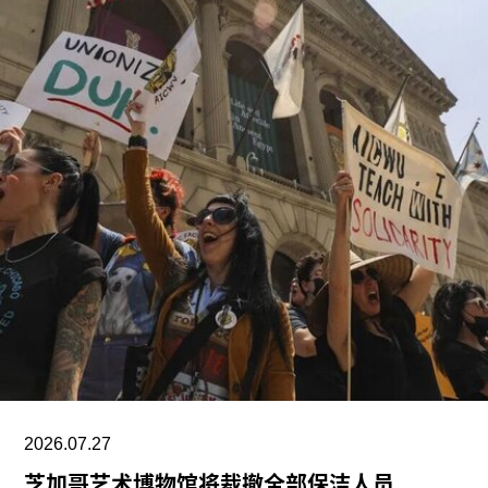
厅，室内展览面积约12.5万平方英尺。建筑外观由
十个雕塑般的锥体以非传统方式组合而成，表面覆
以不锈钢网、缟玛瑙和玻璃等材料，高达280英
尺。据《纽约时报》报道，该馆也是古根海姆体系
中造价最高的博物馆，预计总成本超过10亿美元。
博物馆将重点展示1960年代以来的艺术作品，并自
2009年起开始建立馆藏。不同于传统按时间顺序排
列展品的方式，展览将按主题划分为“抽象”、“流行
文化”、“土地”、“语言”和“叙事”等单元。根据新闻
稿，这种设计旨在邀请观众“按照自己的方式”与艺
术互动。
阿布扎比古根海姆博物馆是阿布扎比耗资数十亿美
元打造的萨迪亚特岛文化区（Saadiyat Island
Cultural District）最新落成的文化机构之一。该文
2026.07.27
化区还包括阿布扎比卢浮宫（Louvre Abu
芝加哥艺术博物馆将裁撤全部保洁人员