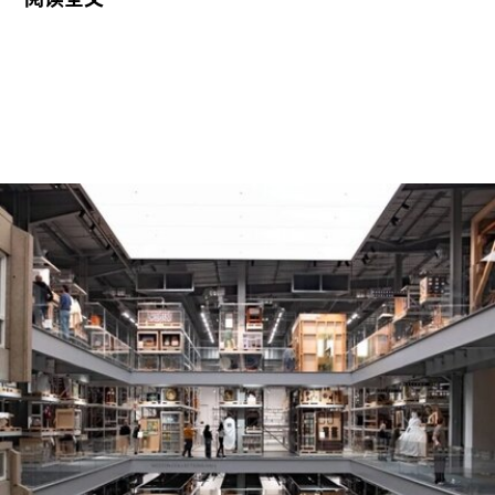
在支持地中海沿岸地区艺术家创作新的影像艺术作
品，金额25000欧元。
出生于1991年的努贾伊姆从九位入围艺术家中脱颖
而出，其创作游走于纪录片与虚构叙事之间，以散
文电影的形式探讨由权力与崩塌塑造的建筑空间。
他的作品将城市空间视为承载着记忆、监视与控制
体系的活体。他常驻巴黎和雅典，其作品曾在纽约
现代艺术博物馆和伦敦当代艺术中心展出。
哈恩·内夫肯基金会是一家专注于影像艺术创作的非
营利组织，致力于扶持新兴及中生代影像艺术家。
基金会主要通过资助和委任创作，在全球范围内支
持影像新作品的创作。