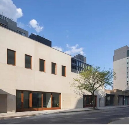
月，欧盟正式确认取消拨款，但给予双年展30天时
间提出申诉。此次最终决定是在对申诉进行审查后
作出的。
欧盟委员会发言人托马斯·雷尼耶（Thomas
Regnier）在一份声明中表示：“由欧洲纳税人资金
支持的文化活动，应当捍卫民主价值，促进开放对
话、多元性和言论自由。”他同时指出，这些价值观
“在今天的俄罗斯并未得到尊重”。
这笔被取消的资助对威尼斯双年展整体财政影响有
限，但撤资本身无疑是欧盟对双年展组织方的一次
严厉谴责。2022年2月俄罗斯入侵乌克兰后，双年
展曾发表声明称，不会接受“任何与俄罗斯政府存在
形式关联的官方代表团、机构或个人”参与其举办的
任何活动。