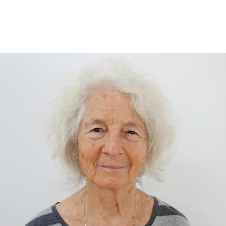
馆、Stratford的V&A东馆和V&A东馆典藏库（V&A
East Storehouse），以及Bethnal Green的青年
V&A博物馆。在这四家机构中，82%的Prospect工
会成员参与了投票，其中83%投票支持罢工行动，
95%投票支持除罢工以外的其他行动。V&A东馆典
藏库的员工100%投票支持罢工行动。
V&A东馆典藏库于2025年5月开放，向公众展示了
数千件尚未在其他场馆展出的藏品。负责馆内“预约
展品”项目的员工必须全程陪同调取馆藏，只有在另
一位同事到岗接替后，才能去洗手间。与他们服务
的公众一样，这些员工也不允许将食物或饮料带入
主展厅或储藏区。
“这种展示我们文化遗产的创新模式，竟是由那些连
上厕所或喝口水都得不到充分保障的员工来实现
的，”Prospect工会秘书长迈克·克兰西（Mike