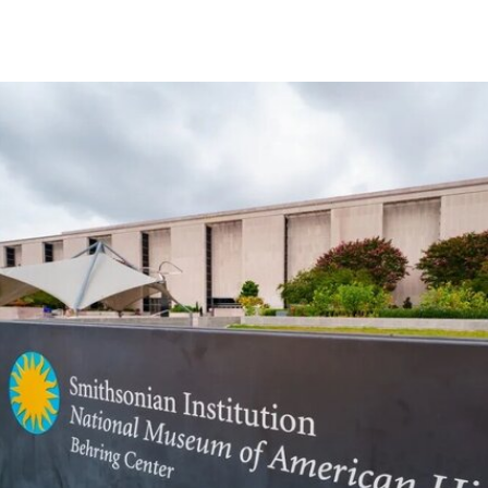
1987年的小说《宠儿》（
Beloved
）。本届双年展
艺术总监、阿联酋策展人胡尔·卡西米（Hoor Al
Qasimi）因被认为偏袒支持巴勒斯坦的参展艺术家
而受到批评。对此，悉尼双年展否认了有关歧视或
偏袒的指控。
作为2028年悉尼双年展艺术总监，刘祺丰表示，他
计划在展览筹备阶段与澳大利亚原住民社群展开交
流。他在接受《艺术新闻》采访时表示：“原住民社
群对我策展实践的重要影响之一，在于他们让我思
考的时间跨度不再局限于双年展的三个月，而是将
视野扩展至数十万年的时间尺度。”
除了领导新加坡双年展外，刘祺丰还曾担任新加坡
艺术节艺术总监，以及香港西九龙文化区管理局戏
剧与表演艺术部主管。