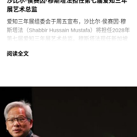
沙比尔·侯赛因·穆斯塔法担任第七届爱知三年
展艺术总监
爱知三年展组委会于周五宣布，沙比尔·侯赛因·穆
斯塔法（Shabbir Hussain Mustafa）将担任2028年
第七届爱知三年展艺术总监。穆斯塔法现任新加坡
美术馆首席策展人，组委会表示作出该选择的原因
阅读全文
是其卓越的策展履历，以及能够为三年展带来崭新
且国际化视野的能力。
穆斯塔法拥有丰富的策展经验。2013年至2023年
间，他曾担任新加坡国家美术馆高级策展人，此后
在阿布扎比古根海姆美术馆担任高级策展人兼展览
部主管。2015年，他策划了第56届威尼斯双年展新
加坡馆。穆斯塔法还于2018年共同策划了达卡艺术
峰会，目前他正参与筹备将于2026年11月在多哈举
行的首届卡塔尔鲁拜亚四年展（Rubaiya