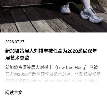
乐厅功能。
另一项重要作品是赛纳察洛市政厅（Säynätsalo
Town Hall），由阿尔瓦·阿尔托与艾丽莎·阿尔托于
1952年共同完成。艾诺于1949年去世后，阿尔瓦
与艾丽莎结婚。两人还共同建造了位于派延奈湖
（Lake
2026.07.27
新加坡策展人刘祺丰被任命为2028悉尼双年
展艺术总监
新加坡资深策展人刘祺丰（Low Kee Hong）已被
任命为2028年悉尼双年展艺术总监，他现任曼彻斯
特文化机构Factory International at Aviva Studios
创意总监，曾担任新加坡双年展创始总监。
阅读全文
2026年悉尼双年展于今年3月至6月举行，主题
“rememory”取自托妮·莫里森（Toni Morrison）