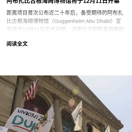
阿布扎比古根海姆博物馆将于12月11日开幕
展厅等支出。辩方主张，部分费用源于馆方自行决
定采用何种修复方案，而非抗议行为本身造成的损
距离项目首次公布近二十年后，备受期待的阿布扎
害，但这一论点最终未获法院采纳。
比古根海姆博物馆（Guggenheim Abu Dhabi）宣
布将于12月11日正式开馆。这座位于阿联酋首都的
现代与当代艺术博物馆，由已故普利兹克建筑奖得
阅读全文
主弗兰克·盖里（Frank Gehry）设计，也是所罗门
·R·古根海姆基金会（Solomon R. Guggenheim
Foundation）继纽约、毕尔巴鄂和威尼斯之后最新
加入其全球网络的成员机构。
阿布扎比古根海姆博物馆占地逾80万平方英尺，将
成为古根海姆体系中规模最大的分馆，内设30个展
厅，室内展览面积约12.5万平方英尺。建筑外观由
十个雕塑般的锥体以非传统方式组合而成，表面覆
以不锈钢网、缟玛瑙和玻璃等材料，高达280英
尺。据《纽约时报》报道，该馆也是古根海姆体系