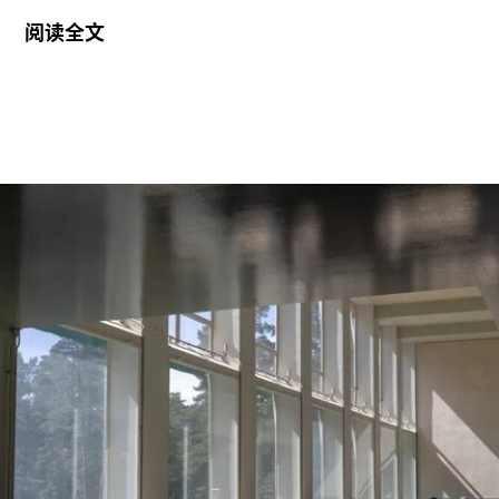
反对。
阅读全文
6月29日，博物馆发布了一份关于裁员计划的初步
公告：23名负责展厅和设施清洁工作的工会保洁人
员将失去工作。据芝加哥艺术博物馆工会AICWU
称，许多即将失业的员工已在该机构工作超过20
年。这批员工的最后工作日为8月14日。馆方表
示，这些员工可向即将接手的私营承包商重新申请
原有职位。
工会成员要求博物馆撤销这一决定，并发起请愿活
动，要求恢复保洁员工的职位。AICWU表示，截至
7月21日，请愿书已获得超过1900个签名。芝加哥
艺术学院一位发言人在接受《芝加哥太阳时报》采
访时表示：“芝加哥艺术学院高度重视每一位员工，
我们也非常感谢保洁团队每天付出的重要工作。我
们决定将保洁服务转为外包模式，是为了更好地支