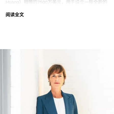
Huang）捐赠的7500万美元，用于设立一所全新的
艺术学院。新学院暂定名为“黄仁勋与洛丽艺术、建
阅读全文
筑与设计学院”，具体名称尚待校方批准。目前，学
院正在招聘首任院长，为首个学年做准备。
新学院计划于2027年11月正式开放，将入驻加州艺
术学院（CCA）原校址。加州艺术学院曾是加州最
后一家非营利性艺术院校，但近年来持续受招生人
数下降和预算赤字影响导致裁员，最终于今年年初
被范德堡大学收购。根据收购协议，加州艺术学院
将于2026-27学年结束后停止办学。
这笔捐赠是黄仁勋夫妇迄今向教育机构提供的最大
单笔捐款，金额超过了此前向其母校俄勒冈州立大
学捐赠的5000万美元。加上去年2月向范德堡大学
捐赠的2250万美元，黄仁勋夫妇对该校的捐赠总额
已达到9750万美元。同时，他们还带动了其他慈善