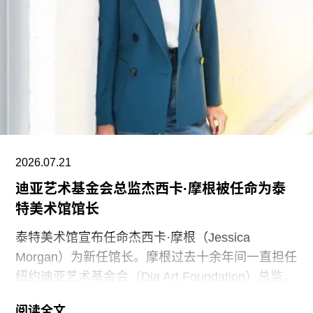
捐赠者向范德堡大学旧金山校区扩建项目捐赠共计
2500万美元。
黄仁勋在一份声明中表示，此次捐赠旨在培养新一
代创作者，进一步巩固旧金山作为创新与创意之都
的文化基础。“技术拓展了我们能够创造什么，而艺
术与设计决定了我们为何创造。二者共同塑造了文
明。”
2026.07.21
黄仁勋和洛丽均为工程师，黄仁勋执掌的英伟达已
迪亚艺术基金会总监杰西卡·摩根被任命为泰
成为全球市值最高的企业之一，也是全球人工智能
特美术馆馆长
浪潮中的核心企业。此次向范德堡大学新校区捐赠
的同时，
泰特美术馆宣布任命杰西卡·摩根（Jessica
Morgan）为新任馆长。摩根过去十余年间一直担任
纽约迪亚艺术基金会（Dia Art Foundation）总监，
她将接替玛丽亚·巴尔肖（Maria Balshaw）的职
阅读全文