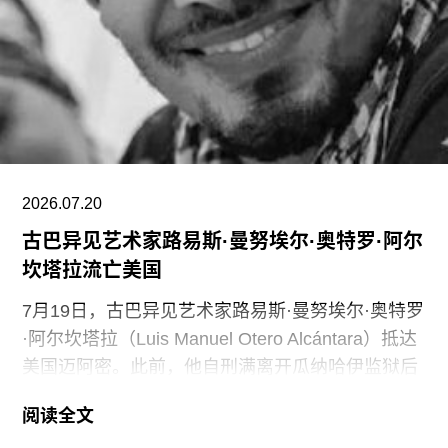
并引发了罢工。此外，尽管翠西·艾敏和弗里达·卡
罗的展览广受好评，但去年泰特不列颠美术馆和泰
特现代美术馆的参观人数仍远低于疫情前的水平。
摩根于2015年加入迪亚艺术基金会担任总监。任职
期间，她丰富了基金会的藏品结构，并增加了女性
艺术家的代表比例。此前在泰特工作期间，她策划
了广受好评的2015年回顾展“世界走向波普”（The
2026.07.20
古巴异见艺术家路易斯·曼努埃尔·奥特罗·阿尔
坎塔拉流亡美国
7月19日，古巴异见艺术家路易斯·曼努埃尔·奥特罗
·阿尔坎塔拉（Luis Manuel Otero Alcántara）抵达
美国迈阿密。此前，他自刑满离开瓜纳哈伊监狱后
曾一度下落不明。据美联社报道，奥特罗·阿尔坎塔
阅读全文
拉抵达时手中紧握着一尊从古巴带来的残破圣母玛