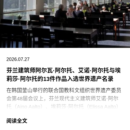
持博物馆的日常运营；同时，我们优先选择了承诺
向现有保洁员工提供就业机会的合作伙伴。”
代表馆内工会的谈判单位AFSCME 31已正式提出
申诉，认为馆方在最终决定将保洁部门外包之前，
未按合同规定提前通知工会，因此违反了劳资协
议。对此，馆方否认存在违反工会合同条款的行
为。
2026.07.27
芬兰建筑师阿尔瓦·阿尔托、艾诺·阿尔托与埃
莉莎·阿尔托的13件作品入选世界遗产名录
在韩国釜山举行的联合国教科文组织世界遗产委员
会第48届会议上，芬兰现代主义建筑师艾诺·阿尔
托（Aino Aalto）、埃莉莎·阿尔托（Elissa Aalto）
和阿尔瓦·阿尔托（Alvar Aalto）的13项建筑作品被
阅读全文
列入世界遗产名录。这组统称为“阿尔托作品”