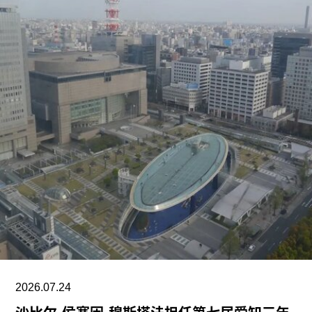
私募股权投资人布拉马尔·瓦苏德万（Brahmal
Vasudevan）共同创立，并由两人于2010年成立的
马来西亚非营利组织Creador Foundation负责运
营。
在新职位上，Yee将运用其策划现当代艺术展览的
丰富经验，负责Muara Arts的展览规划、空间布局
及整体艺术发展方向。11月1日，Muara Arts将以
群展“东南亚艺术 A-Z：一部批判性词典”（A–Z of
Southeast Asian Art: A Critical Dictionary） 正式向
公众开放。展览将汇集40余位艺术家的作品，涵盖
纺织、装置、影像、绘画、雕塑等多种创作媒介。
2026.07.24