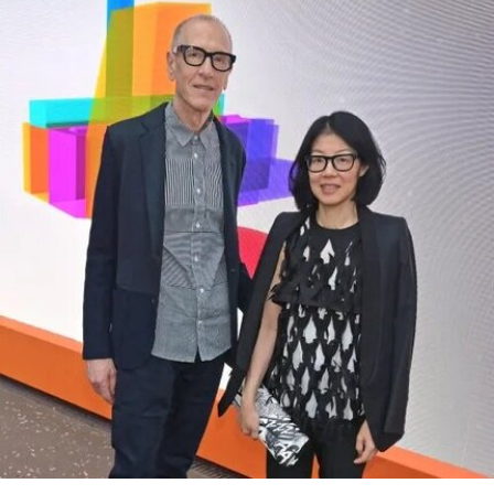
其中，美国国家历史博物馆已成为特朗普持续抨击
的主要目标。在本月初发布的一份长达162页的报
告中，政府指责博物馆馆长安西娅·M·哈蒂格
（Anthea M. Hartig）在展览中传播“激进的行动主
义意识形态”。
根据这一行政令，新的指示牌将告知参观者，博物
馆现有展览“应予以改造”，以符合政府近期发布的
题为《拯救美国的故事：史密森尼学会美国国家历
史博物馆如何因意识形态操控而抹杀我们的历史遗
产》的报告。指示牌还将“引导游客前往能够获取关
于美国历史准确信息的地点和资源”。不过政府并未
具体说明其认可的具体地点或资源为何。
该行政令还指责博物馆在美国建国250周年之际未
能“适当地表彰”《独立宣言》签署者，并要求内政