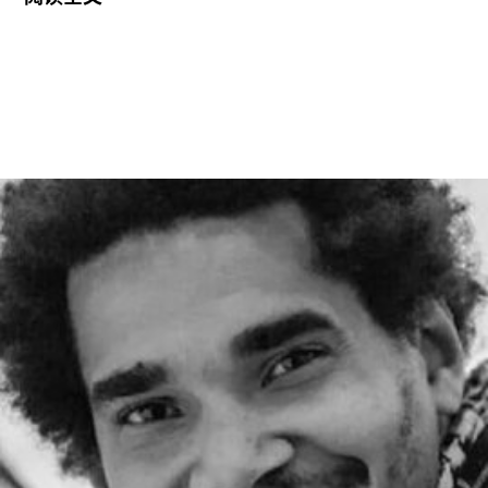
位，后者在担任馆长九年后于今年春季离任。摩根
将于2027年1月正式履新。作为馆长，她将负责管
理泰特不列颠美术馆、泰特现代美术馆以及位于位
于利物浦和圣艾夫斯的分馆。
摩根曾在2002年至2014年间在泰特美术馆担任过
多个职务，包括国际艺术策展人，因此一直被视为
这一职位的热门人选。不过薪酬问题曾是任命过程
中的重要障碍，因为摩根在迪亚艺术基金会的收入
明显高于巴尔肖。泰特美术馆主席罗兰·拉德
（Roland Rudd）向《卫报》透露，摩根在接受这
一职位时接受了“大幅降薪”。
摩根加入泰特美术馆之际，正值该机构处于动荡时
期。泰特美术馆目前正面临财务困境，最近的一份
报告显示其运营处于亏损状态。泰特美术馆曾试图
通过裁员来解决资金问题，导致员工士气急剧下降