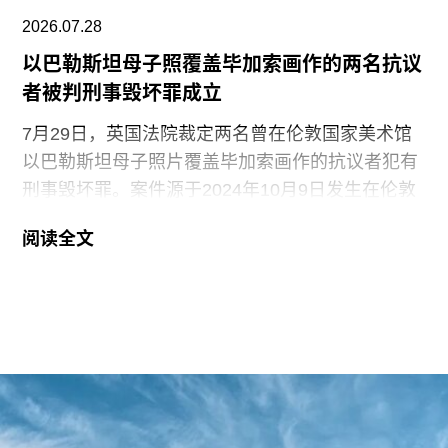
2026.07.28
以巴勒斯坦母子照覆盖毕加索画作的两名抗议
者被判刑事毁坏罪成立
7月29日，英国法院裁定两名曾在伦敦国家美术馆
以巴勒斯坦母子照片覆盖毕加索画作的抗议者犯有
刑事毁坏罪。案件源于2024年10月9日发生在伦敦
国家美术馆的一场抗议行动。当日，两位行动者，
阅读全文
23岁的国家卫生服务工作者贾伊·哈莱（Jai Halai）
和21岁的政治与国际关系专业学生蒙代-马拉奇·罗
森菲尔德（Monday-Malachi Rosenfeld）在博物馆
开放期间进入展厅，用一张巴勒斯坦母亲怀抱浑身
是血孩子、悲痛哭泣的照片覆盖了巴勃罗·毕加索
1901年的作品《母性》（
Motherhood
）。这张照
片由巴勒斯坦摄影记者阿里·贾达拉（Ali
Jadallah）于2024年3月以色列围困加沙希法医院