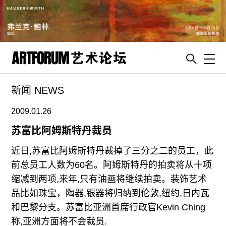
Toggl
新闻 NEWS
artguide
新闻
2009.01.26
展评
苏富比阿姆斯特丹裁员
杂志
近日,苏富比阿姆斯特丹裁掉了三分之二的员工，此
专栏
前总员工人数为60名。阿姆斯特丹的拍卖将从十项
缩减到两项,来年,只有油画将继续拍卖。装饰艺术
视频
品比如珠宝，陶器,银器将归纳到伦敦,纽约,日内瓦
ENGLISH
和巴黎分支。苏富比亚洲首席行政官Kevin Ching
ART & EDUCATION
称,亚洲方面将不会裁员.