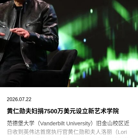
Qatar）。2017年至2022年，他曾担任柏林世界文
化宫（Haus der Kulturen der Welt）项目委员会成
员。自2025年起，他还担任国际现代艺术博物馆与
收藏委员会（CIMAM）理事。
上一届爱知三年展于2025年举行，主题为“灰烬与
蔷薇之间的时光”（A Time Between Ashes and
Roses），由沙迦艺术基金会主席兼创始人胡尔·卡
西米（Hoor Al Qasimi）担任艺术总监。
2026.07.22
黄仁勋夫妇捐7500万美元设立新艺术学院
范德堡大学（Vanderbilt University）旧金山校区近
日收到英伟达首席执行官黄仁勋和夫人洛丽（Lori