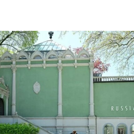
利亚雕像，称其为希望的象征。
这位38岁的古巴艺术家自7月7日获释后便失去音
讯。当时，他刚刚服完因参与2021年7月古巴抗议
活动而被判处的五年刑期，仅提前数日获释。古巴
裔美国艺术家可可·福斯科（Coco Fusco）近日曾
撰文追问奥特罗·阿尔坎塔拉出狱后的下落。7月17
日，美国驻哈瓦那大使馆一名官员向《纽约时报》
透露，奥特罗·阿尔坎塔拉已获发人道主义签证，能
够进入美国，开始其被迫流亡的生活。
奥特罗·阿尔坎塔拉于2018年与一群艺术家、记者
和学者共同创立了圣伊西德罗运动（San Isidro
Movement）。该组织参与反对古巴政府、倡导民
主的社会运动。他还参与创作了抗议歌曲《祖国与
生命》（
Homeland and Life
），这首抗议颂歌在
2021年获两项拉丁格莱美奖，并已成为古巴反对派