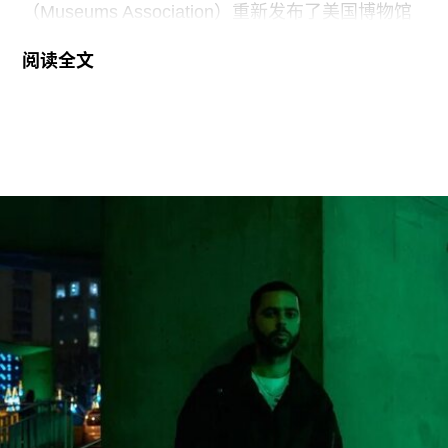
（Museums Association）重新发布了美国博物馆
联盟（American Alliance of Museums，AAM）于7
阅读全文
月20日发表的一份声明，强烈谴责针对美国“国家
级博物馆体系”所发起的公开且政治化的攻击。
就在上周，特朗普政府签署行政命令，要求史密森
尼学会美国国家历史博物馆设置临时告示牌，以“纠
正博物馆所呈现的不准确信息”。7月4日，特朗普
政府还发布了一份长达162页的报告，批评史密森
尼学会及其管理层“未能完成阐释美国历史遗产这一
基本使命”。
美国博物馆联盟在声明中表示：“我们谴责特朗普政
府持续攻击史密森尼学会，以及那些负责保存、研
究和诠释美国历史、艺术、科学与文化的博物馆专
业人士。将博物馆如何呈现历史、艺术、科学、文
化及自然世界的方式政治化，并对从事这项工作的