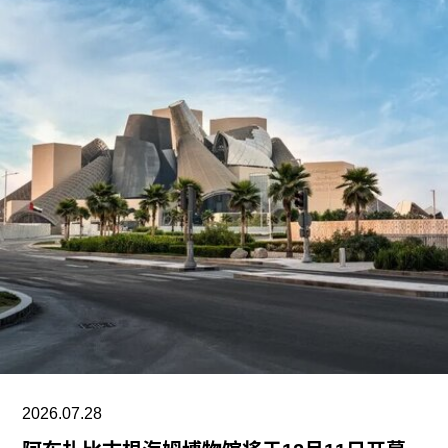
期间拍摄。两名抗议者隶属于“青年诉求”（Youth
Demand），该组织由气候行动组织“停止石油”
（Just Stop Oil）的学生分支发展而来。行动中，
两人高声呼吁英国停止与以色列的贸易往来。随
后，其中一人将红色液体泼洒在展厅地面，引发现
场观众惊呼，两人随即被警方逮捕。
此次行动发生时，英国艺术机构正接连成为抗议活
动的现场。就在该事件发生几天前，两名年轻的气
候行动人士因向文森特·梵高1888年作品《向日
葵》的玻璃罩泼洒番茄汤而被判处监禁。庭审中，
陪审团获悉，毕加索画作本身并未受损，但泼洒在
地面的红色水性颜料渗入了展厅地面，污染了大理
石踢脚线。此次事件共造成美术馆约8000英镑的损
失，其中仅约270英镑用于清洁，其余费用主要用
2026.07.28
于地面修复、工作人员额外工时酬劳以及重新开放