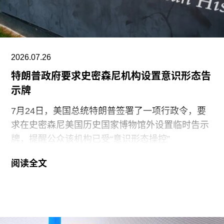
2026.07.26
特朗普政府要求史密森尼机构设置意识形态告
示牌
7月24日，美国总统特朗普签署了一项行政令，要
求在史密森尼美国历史国家博物馆外设置临时告示
牌，提醒公众该机构已受“意识形态操控”
（ideological capture）。该命令标志着特朗普政府
阅读全文
持续针对史密森尼学会施压行动的进一步升级。他
认为该机构所体现的理念与共和党价值观背道而
驰。此前，特朗普政府已于2025年3月发布行政命
令，要求这一由国会拨款、依法独立运作的机构弘
扬“美国的伟大”。