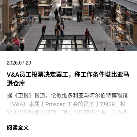
2026.07.29
V&A员工投票决定罢工，称工作条件堪比亚马
逊仓库
据《卫报》报道，伦敦维多利亚与阿尔伯特博物馆
（V&A）隶属于Prospect工会的员工于7月29日投
票决定采取罢工行动，理由包括薪资待遇、工作条
件以及饮水和卫生间的使用权等问题。V&A在伦敦
阅读全文
地区共运营四家博物馆，包括南肯辛顿的V&A博物