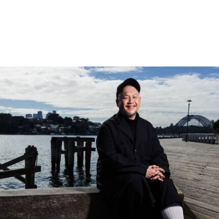
（Aalto Works）的建筑群是首个获此殊荣的芬兰现
代主义建筑作品。
“阿尔托作品” 包括阿尔瓦·阿尔托于1928年至1988
年间设计完成的一系列建筑、社区开发项目及校园
空间，涵盖住宅、公共、市政、社区及文化建筑。
根据联合国教科文组织的说明，这些作品展现了“以
人为本、因地制宜且富有同理心的设计理念，体现
了芬兰对现代建筑的重要贡献”。
入选项目中最早期的代表作之一是位于赫尔辛基的
“阿尔瓦·阿尔托之家”（Aalto House，1936），由
阿尔瓦·阿尔托与其妻子艾诺·阿尔托共同设计，作
为两人的私人住宅。在13项作品中，有5项位于芬
兰首都赫尔辛基，包括文化之家（House of
Culture，1958）活动中心，以及著名的芬兰大厅
（Finlandia Hall，1971），后者兼具会议中心与音