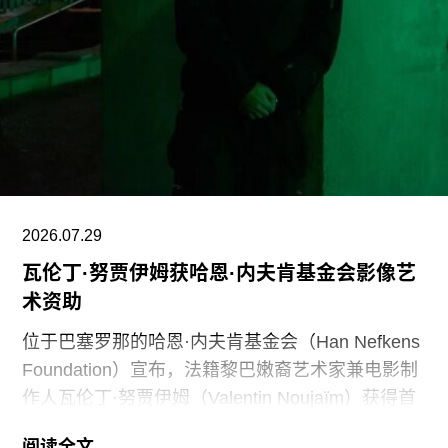
博物馆专业人员进行人身攻击，正在威胁全国博物
馆的完整性与独立性。”
在2025年3月签署的一项行政命令中，特朗普批评
史密森尼学会宣扬“将美国和西方价值观描绘成有害
且具有压迫性的叙事”。同年8月，白宫官网刊登的
一篇未署名文章进一步扩大了批评范围，点名多家
博物馆，指责其展览和公共传播内容具有“冒犯
性”。
2026.07.29
瓦伦丁·努贾伊姆获哈恩·内夫肯基金会影像艺
此外，《纽约时报》今年4月报道称，由于特朗普
术资助
试图介入史密森尼学会董事会新成员的任命程序，
相关任命工作被刻意放缓。
位于巴塞罗那的哈恩·内夫肯基金会（Han Nefkens
Foundation）宣布，法籍黎巴嫩裔艺术家兼电影制
作人瓦伦丁·努贾伊姆（Valentin Noujaïm）获得首
届“2026年地中海影像艺术制作资助”。这项资助旨
阅读全文