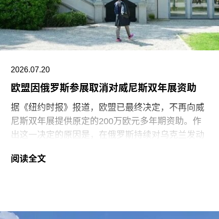
的象征。
据美联社报道，古巴当局提出以强制流放为条件换
取奥特罗·阿尔坎塔拉的自由。当他抵达迈阿密时，
支持者们挥舞着印有“祖国与生命”字样的古巴国旗
迎接他。获释时，奥特罗·阿尔坎塔拉是古巴最受国
2026.07.20
际关注的政治犯之一，该国正因美国实施的石油封
欧盟因俄罗斯参展取消对威尼斯双年展资助
锁而面临日益恶化的人道主义危机。
据《纽约时报》报道，欧盟已最终决定，不再向威
尼斯双年展提供原定的200万欧元多年期资助。作
出这一决定的原因是，在俄罗斯持续对乌克兰发动
侵略之际，双年展组织方仍允许俄罗斯参加2026年
阅读全文
双年展。
此次撤资是在欧盟数月来持续发出警告之后作出
的。今年3月，在威尼斯双年展宣布俄罗斯将以群
展形式重返国家馆后，欧盟即表示将撤回资助。4