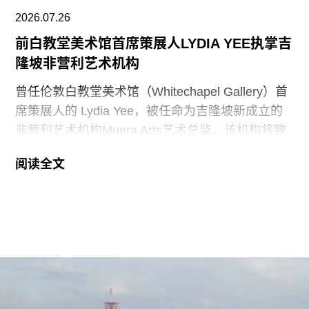
部长“在由国家公园管理局维护的人行道、步道及其
2026.07.26
他公共场所设置临时展览或标识，以纠正博物馆内
前白教堂美术馆首席策展人LYDIA YEE执掌吉
呈现的不准确信息”。
隆坡非营利艺术机构
史密森尼学会尚未就行政令发表公开评论。上周，
曾任伦敦白教堂美术馆（Whitechapel Gallery）首
哈蒂格出席了一场国会听证会，期间
席策展人的 Lydia Yee，被任命为吉隆坡新成立的
非营利艺术机构Muara Arts艺术总监。该机构将致
力于推广东南亚现当代艺术，计划于今年11月1日
阅读全文
正式开幕。与美术馆配套建设的一座表演艺术剧场
预计将于2029年落成。
Muara Arts 坐落于吉隆坡历史悠久的步行广场
Medan Pasar，位于鹅麦河（Gombak River）与巴
生河（Klang River）交汇处。美术馆将利用经过改
造的传统店屋，打造约2万平方英尺的展览空间。
该机构由律师尚蒂·坎迪亚（Shanthi Kandiah）与