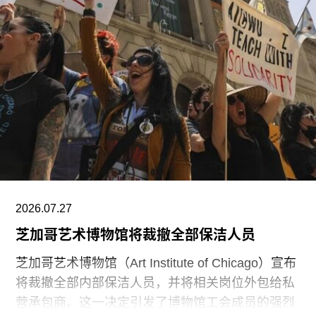
中造价最高的博物馆，预计总成本超过10亿美元。
博物馆将重点展示1960年代以来的艺术作品，并自
2009年起开始建立馆藏。不同于传统按时间顺序排
列展品的方式，展览将按主题划分为“抽象”、“流行
文化”、“土地”、“语言”和“叙事”等单元。根据新闻
稿，这种设计旨在邀请观众“按照自己的方式”与艺
术互动。
阿布扎比古根海姆博物馆是阿布扎比耗资数十亿美
元打造的萨迪亚特岛文化区（Saadiyat Island
Cultural District）最新落成的文化机构之一。该文
2026.07.27
化区还包括阿布扎比卢浮宫（Louvre Abu
芝加哥艺术博物馆将裁撤全部保洁人员
芝加哥艺术博物馆（Art Institute of Chicago）宣布
将裁撤全部内部保洁人员，并将相关岗位外包给私
营承包商。这一决定引发了博物馆工会成员的强烈