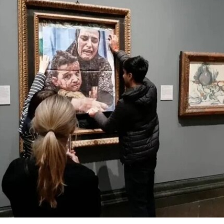
同创立了贾德森舞蹈剧院（Judson Dance
Theater），其成员在此后十年间重塑了现代舞的
发展轨迹。多年后，帕克斯顿曾写道：“福蒂这组激
进的作品，就像一颗投入平静池塘中的石子，激起
的涟漪不断向外扩散。”
福蒂于1935年3月25日出生于意大利佛罗伦萨的一
个犹太家庭。三年后，当法西斯领导人贝尼托·墨索
里尼（Benito Mussolini）开始剥夺意大利犹太人的
公民身份时，福蒂全家逃往美国，最终定居洛杉
矶。她曾进入俄勒冈州波特兰的里德学院（Reed
College）就读，但中途退学，并与当时的伴侣、观
念艺术家罗伯特·莫里斯（Robert Morris）搬到旧金
山。在那里，她先后于哈尔普林-拉思罗普学校
（Halprin-Lathrop School）和马林舞蹈工作室
（Dance Workshop of