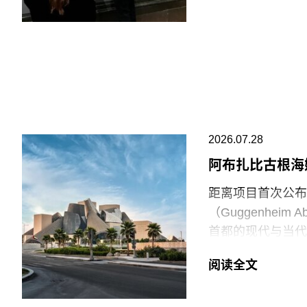
巴勒斯坦母亲怀抱
年的作品《母性》
拉（Ali Jada
议者隶属于“青年诉
油”（Just S
与以色列的贸易往
场观众惊呼，两人
2026.07.28
此次行动发生时，
阿布扎比古根海
生几天前，两名年
距离项目首次公布
的玻璃罩泼洒番茄
（Guggenhei
并未受损，但泼洒
首都的现代与当代
脚线。此次事件共
（Frank Gehr
洁，其余费用主要
阅读全文
Guggenheim
等支出。辩方主张
网络的成员机构。
议行为本身造成的