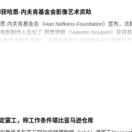
馆如何呈现历史、艺术、科学、文化及自然世界的方式
姆获哈恩·内夫肯基金会影像艺术资助
项工作的博物馆专业人员进行人身攻击，正在威胁全国
立性。”
内夫肯基金会（Han Nefkens Foundation）宣布，法
制作人瓦伦丁·努贾伊姆（Valentin Noujaïm）获得首
签署的一项行政命令中，特朗普批评史密森尼学会宣扬“将美
中海影像艺术制作资助”。这项资助旨在支持地中海沿岸地区艺
成有害且具有压迫性的叙事”。同年8月，白宫官网刊登的
艺术作品，金额25000欧元。
一步扩大了批评范围，点名多家博物馆，指责其展览和
冒犯性”。
的努贾伊姆从九位入围艺术家中脱颖而出，其创作游走于纪
，以散文电影的形式探讨由权力与崩塌塑造的建筑空间
》今年4月报道称，由于特朗普试图介入史密森尼学会董
间视为承载着记忆、监视与控制体系的活体。他常驻巴
序，相关任命工作被刻意放缓。
在纽约现代艺术博物馆和伦敦当代艺术中心展出。
会是一家专注于影像艺术创作的非营利组织，致力于扶持
术家。基金会主要通过资助和委任创作，在全球范围内
作。
决定罢工，称工作条件堪比亚马逊仓库