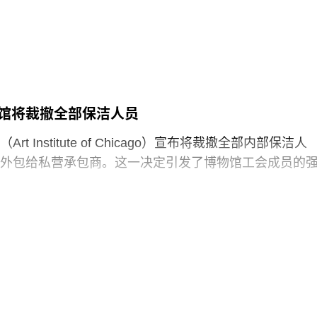
博物馆占地逾80万平方英尺，将成为古根海姆体系中规
30个展厅，室内展览面积约12.5万平方英尺。建筑外观
以非传统方式组合而成，表面覆以不锈钢网、缟玛瑙和
80英尺。据《纽约时报》报道，该馆也是古根海姆体系中
预计总成本超过10亿美元。
馆将裁撤全部保洁人员
1960年代以来的艺术作品，并自2009年起开始建立馆藏
t Institute of Chicago）宣布将裁撤全部内部保洁人
顺序排列展品的方式，展览将按主题划分为“抽象”、“流
外包给私营承包商。这一决定引发了博物馆工会成员的
“语言”和“叙事”等单元。根据新闻稿，这种设计旨在邀请观
”与艺术互动。
馆发布了一份关于裁员计划的初步公告：23名负责展厅和设
博物馆是阿布扎比耗资数十亿美元打造的萨迪亚特岛文
洁人员将失去工作。据芝加哥艺术博物馆工会AICWU称
sland Cultural District）最新落成的文化机构之一。该文化区
工已在该机构工作超过20年。这批员工的最后工作日为8
（Louvre Abu
，这些员工可向即将接手的私营承包商重新申请原有职位
馆撤销这一决定，并发起请愿活动，要求恢复保洁员工