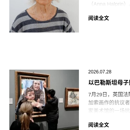
逊等企业的劳动实
（Anna Halp
会感到震惊。”
Construct
阅读全文
通过倚靠、攀爬、
V&A东馆典藏库
Rainer）和史蒂
要求V&A在一年内
同创立了贾德森舞蹈剧
重塑了现代舞的发
品，就像一颗投入
福蒂于1935年
2026.07.28
法西斯领导人贝尼托·
公民身份时，福蒂
以巴勒斯坦母子
兰的里德学院（Re
7月29日，英国
艺术家罗伯特·莫里
加索画作的抗议者
普林-拉思罗普学校（H
家美术馆的一场抗
Workshop of
贾伊·哈莱（Jai
阅读全文
菲尔德（Monday