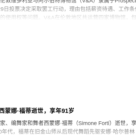
敦维多利亚与阿尔伯特博物馆（V&A）隶属于Prospec
29日投票决定采取罢工行动，理由包括薪资待遇、工作条
的使用权等问题。V&A在伦敦地区共运营四家博物馆，
物馆、Stratford的V&A东馆和V&A东馆典藏库（V&A
ouse），以及Bethnal Green的青年V&A博物馆。在这四家机构
spect工会成员参与了投票，其中83%投票支持罢工行动，
罢工以外的其他行动。V&A东馆典藏库的员工100%投票支
于2025年5月开放，向公众展示了数千件尚未在其他场馆展
“预约展品”项目的员工必须全程陪同调取馆藏，只有在另
，才能去洗手间。与他们服务的公众一样，这些员工也
带入主展厅或储藏区。
西蒙娜·福蒂逝世，享年91岁
化遗产的创新模式，竟是由那些连上厕所或喝口水都得不
现的，”Prospect工会秘书长迈克·克兰西（Mike
、编舞家和舞者西蒙娜·福蒂（Simone Forti）逝世，
诉《卫报》。“如果参观者得知，工会一直反对的那些存在于亚
纪50年代，福蒂在旧金山师从后现代舞蹈先驱安娜·哈尔普林