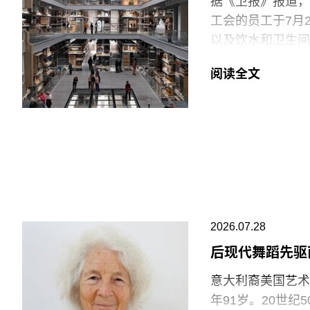
据《卫报》报道，伦
工会的员工于7月
以及饮水和卫生间
括南肯辛顿的V&A博
阅读全文
East Storeh
中，82%的Pro
95%投票支持除
罢工行动。
V&A东馆典藏库
的藏品。负责馆内
位同事到岗接替后
允许将食物或饮料
2026.07.28
后现代舞蹈先驱
“这种展示我们文
充分保障的员工来实
意大利裔美国艺术家
Clancy）告
年91岁。20世