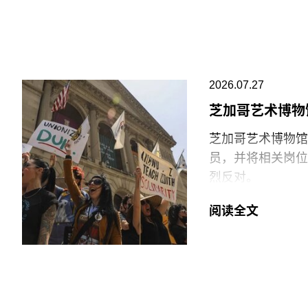
阿布扎比古根海姆
最大的分馆，内设
十个雕塑般的锥体
璃等材料，高达2
2026.07.27
价最高的博物馆，
芝加哥艺术博物
博物馆将重点展示
芝加哥艺术博物馆（Ar
不同于传统按时间
员，并将相关岗位
文化”、“土地”、
烈反对。
“按照自己的方式
6月29日，博物
阅读全文
阿布扎比古根海姆
清洁工作的工会保
区（Saadiyat I
许多即将失业的员
还包括阿布扎比卢浮宫
14日。馆方表示
工会成员要求博物