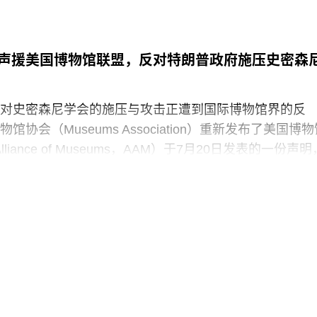
声援美国博物馆联盟，反对特朗普政府施压史密森
对史密森尼学会的施压与攻击正遭到国际博物馆界的反
协会（Museums Association）重新发布了美国博物
 Alliance of Museums，AAM）于7月20日发表的一份声明
“国家级博物馆体系”所发起的公开且政治化的攻击。
政府签署行政命令，要求史密森尼学会美国国家历史博
，以“纠正博物馆所呈现的不准确信息”。7月4日，特朗普
达162页的报告，批评史密森尼学会及其管理层“未能完
这一基本使命”。
声明中表示：“我们谴责特朗普政府持续攻击史密森尼学
保存、研究和诠释美国历史、艺术、科学与文化的博物