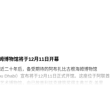
浑身是血孩子、悲痛哭泣的照片覆盖了巴勃罗·毕加索190
（
Motherhood
）。这张照片由巴勒斯坦摄影记者阿里·贾
llah）于2024年3月以色列围困加沙希法医院期间拍摄。两名抗
求”（Youth Demand），该组织由气候行动组织“停止石
top Oil）的学生分支发展而来。行动中，两人高声呼吁英国停
来。随后，其中一人将红色液体泼洒在展厅地面，引发
随即被警方逮捕。
英国艺术机构正接连成为抗议活动的现场。就在该事件
姆博物馆将于12月11日开幕
轻的气候行动人士因向文森特·梵高1888年作品《向日葵
近二十年后，备受期待的阿布扎比古根海姆博物馆
汤而被判处监禁。庭审中，陪审团获悉，毕加索画作本
m Abu Dhabi）宣布将于12月11日正式开馆。这座位于阿联酋
在地面的红色水性颜料渗入了展厅地面，污染了大理石
艺术博物馆，由已故普利兹克建筑奖得主弗兰克·盖里
造成美术馆约8000英镑的损失，其中仅约270英镑用于清
y）设计，也是所罗门·R·古根海姆基金会（Solomon R.
用于地面修复、工作人员额外工时酬劳以及重新开放展
 Foundation）继纽约、毕尔巴鄂和威尼斯之后最新加入其全
，部分费用源于馆方自行决定采用何种修复方案，而非
损害，但这一论点最终未获法院采纳。