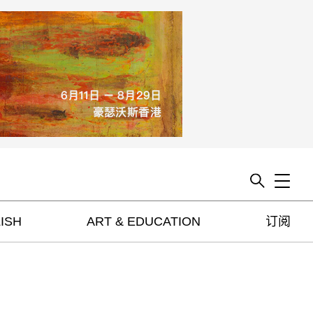
Toggle
ISH
ART & EDUCATION
订阅
artguide
新闻
展评
杂志