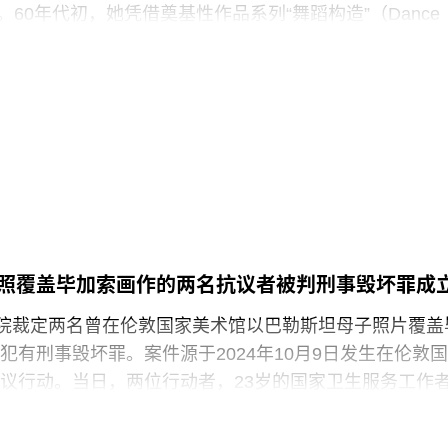
践，竟然也存在于一家国际知名的文化机构时，他们一
rin）。60年代初，她凭借奠基性作品系列“舞蹈构造”（Dance
ions）迅速崭露头角。这组作品以廉价的现成物为媒介，引导舞
吹口哨等即兴动作展开表演，对伊冯娜·雷纳（Yvonne
的员工正在争取两次各15分钟的带薪休息时间。工会成员
夫·帕克斯顿（Steve Paxton）产生了深远影响，促使两人
获得“伦敦生活工资雇主”认证（London
院（Judson Dance Theater），其成员在此后十年
展轨迹。多年后，帕克斯顿曾写道：“福蒂这组激进的作
平静池塘中的石子，激起的涟漪不断向外扩散。”
3月25日出生于意大利佛罗伦萨的一个犹太家庭。三年后，当
墨索里尼（Benito Mussolini）开始剥夺意大利犹太人
全家逃往美国，最终定居洛杉矶。她曾进入俄勒冈州波
照覆盖毕加索画作的两名抗议者被判刑事毁坏罪成
ed College）就读，但中途退学，并与当时的伴侣、观
法院裁定两名曾在伦敦国家美术馆以巴勒斯坦母子照片覆盖
斯（Robert Morris）搬到旧金山。在那里，她先后于哈
犯有刑事毁坏罪。案件源于2024年10月9日发生在伦敦国
alprin-Lathrop School）和马林舞蹈工作室（Dance
议行动。当日，两位行动者，23岁的国家卫生服务工作
 Halai）和21岁的政治与国际关系专业学生蒙代-马拉奇·罗
-Malachi Rosenfeld）在博物馆开放期间进入展厅，用一