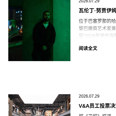
2026.07.29
专业人士。将博物
瓦伦丁·努贾伊
治化，并对从事这
物馆的完整性与独
位于巴塞罗那的哈恩·
黎巴嫩裔艺术家兼电影
在2025年3月
届“2026年地
和西方价值观描绘
术家创作新的影像
一篇未署名文章进
阅读全文
共传播内容具有“
出生于1991年
片与虚构叙事之间
此外，《纽约时报
他的作品将城市空
会新成员的任命程
和雅典，其作品曾
哈恩·内夫肯基金
兴及中生代影像艺
2026.07.29
持影像新作品的创
V&A员工投票