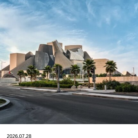
Jadallah）于2024年3月以色列围困加沙希法医院
期间拍摄。两名抗议者隶属于“青年诉求”（Youth
Demand），该组织由气候行动组织“停止石油”
（Just Stop Oil）的学生分支发展而来。行动中，
两人高声呼吁英国停止与以色列的贸易往来。随
后，其中一人将红色液体泼洒在展厅地面，引发现
场观众惊呼，两人随即被警方逮捕。
此次行动发生时，英国艺术机构正接连成为抗议活
动的现场。就在该事件发生几天前，两名年轻的气
候行动人士因向文森特·梵高1888年作品《向日
葵》的玻璃罩泼洒番茄汤而被判处监禁。庭审中，
陪审团获悉，毕加索画作本身并未受损，但泼洒在
地面的红色水性颜料渗入了展厅地面，污染了大理
石踢脚线。此次事件共造成美术馆约8000英镑的损
失，其中仅约270英镑用于清洁，其余费用主要用
2026.07.28