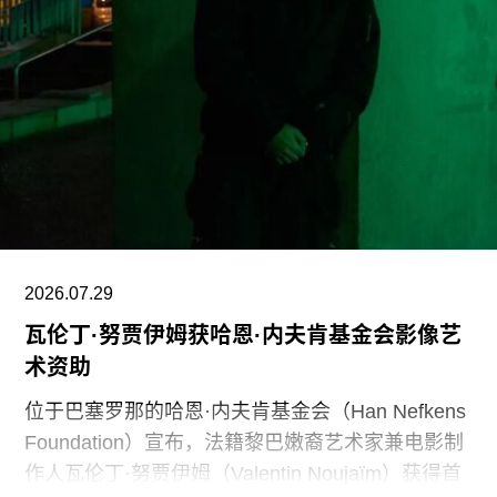
化及自然世界的方式政治化，并对从事这项工作的
博物馆专业人员进行人身攻击，正在威胁全国博物
馆的完整性与独立性。”
在2025年3月签署的一项行政命令中，特朗普批评
史密森尼学会宣扬“将美国和西方价值观描绘成有害
且具有压迫性的叙事”。同年8月，白宫官网刊登的
一篇未署名文章进一步扩大了批评范围，点名多家
博物馆，指责其展览和公共传播内容具有“冒犯
性”。
2026.07.29
瓦伦丁·努贾伊姆获哈恩·内夫肯基金会影像艺
此外，《纽约时报》今年4月报道称，由于特朗普
术资助
试图介入史密森尼学会董事会新成员的任命程序，
相关任命工作被刻意放缓。
位于巴塞罗那的哈恩·内夫肯基金会（Han Nefkens
Foundation）宣布，法籍黎巴嫩裔艺术家兼电影制
作人瓦伦丁·努贾伊姆（Valentin Noujaïm）获得首