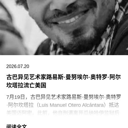
通过裁员来解决资金问题，导致员工士气急剧下降
并引发了罢工。此外，尽管翠西·艾敏和弗里达·卡
罗的展览广受好评，但去年泰特不列颠美术馆和泰
特现代美术馆的参观人数仍远低于疫情前的水平。
摩根于2015年加入迪亚艺术基金会担任总监。任职
期间，她丰富了基金会的藏品结构，并增加了女性
艺术家的代表比例。此前在泰特工作期间，她策划
了广受好评的2015年回顾展“世界走向波普”（The
2026.07.20
古巴异见艺术家路易斯·曼努埃尔·奥特罗·阿尔
坎塔拉流亡美国
7月19日，古巴异见艺术家路易斯·曼努埃尔·奥特罗
·阿尔坎塔拉（Luis Manuel Otero Alcántara）抵达
美国迈阿密。此前，他自刑满离开瓜纳哈伊监狱后
曾一度下落不明。据美联社报道，奥特罗·阿尔坎塔
阅读全文