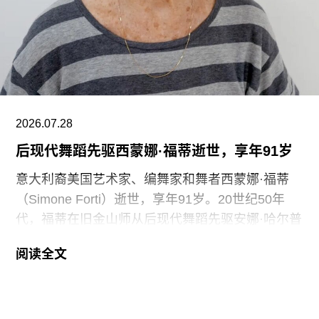
的，”Prospect工会秘书长迈克·克兰西（Mike
Clancy）告诉《卫报》。“如果参观者得知，工会一
直反对的那些存在于亚马逊等企业的劳动实践，竟
然也存在于一家国际知名的文化机构时，他们一定
会感到震惊。”
V&A东馆典藏库的员工正在争取两次各15分钟的带
2026.07.28
薪休息时间。工会成员还要求V&A在一年内获得“伦
后现代舞蹈先驱西蒙娜·福蒂逝世，享年91岁
敦生活工资雇主”认证（London
意大利裔美国艺术家、编舞家和舞者西蒙娜·福蒂
（Simone Forti）逝世，享年91岁。20世纪50年
代，福蒂在旧金山师从后现代舞蹈先驱安娜·哈尔普
林（Anna Halprin）。60年代初，她凭借奠基性作
阅读全文
品系列“舞蹈构造”（Dance Constructions）迅速崭
露头角。这组作品以廉价的现成物为媒介，引导舞
者通过倚靠、攀爬、吹口哨等即兴动作展开表演，