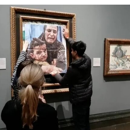
对伊冯娜·雷纳（Yvonne Rainer）和史蒂夫·帕克斯
顿（Steve Paxton）产生了深远影响，促使两人共
同创立了贾德森舞蹈剧院（Judson Dance
Theater），其成员在此后十年间重塑了现代舞的
发展轨迹。多年后，帕克斯顿曾写道：“福蒂这组激
进的作品，就像一颗投入平静池塘中的石子，激起
的涟漪不断向外扩散。”
福蒂于1935年3月25日出生于意大利佛罗伦萨的一
个犹太家庭。三年后，当法西斯领导人贝尼托·墨索
里尼（Benito Mussolini）开始剥夺意大利犹太人的
公民身份时，福蒂全家逃往美国，最终定居洛杉
矶。她曾进入俄勒冈州波特兰的里德学院（Reed
College）就读，但中途退学，并与当时的伴侣、观
念艺术家罗伯特·莫里斯（Robert Morris）搬到旧金
山。在那里，她先后于哈尔普林-拉思罗普学校
（Halprin-Lathrop School）和马林舞蹈工作室