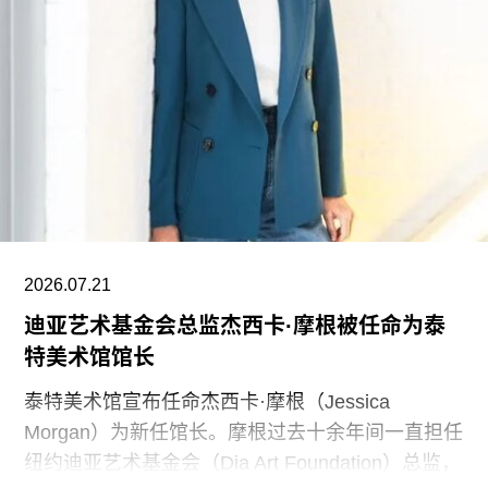
已达到9750万美元。同时，他们还带动了其他慈善
捐赠者向范德堡大学旧金山校区扩建项目捐赠共计
2500万美元。
黄仁勋在一份声明中表示，此次捐赠旨在培养新一
代创作者，进一步巩固旧金山作为创新与创意之都
的文化基础。“技术拓展了我们能够创造什么，而艺
术与设计决定了我们为何创造。二者共同塑造了文
明。”
2026.07.21
黄仁勋和洛丽均为工程师，黄仁勋执掌的英伟达已
迪亚艺术基金会总监杰西卡·摩根被任命为泰
成为全球市值最高的企业之一，也是全球人工智能
特美术馆馆长
浪潮中的核心企业。此次向范德堡大学新校区捐赠
的同时，
泰特美术馆宣布任命杰西卡·摩根（Jessica
Morgan）为新任馆长。摩根过去十余年间一直担任
纽约迪亚艺术基金会（Dia Art Foundation）总监，