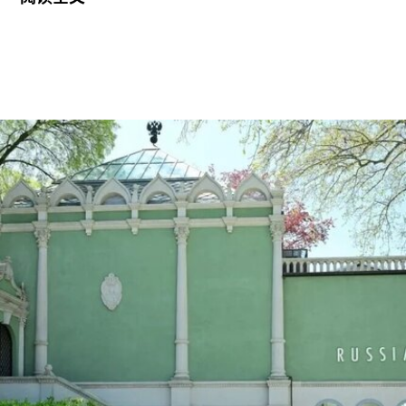
拉抵达时手中紧握着一尊从古巴带来的残破圣母玛
利亚雕像，称其为希望的象征。
这位38岁的古巴艺术家自7月7日获释后便失去音
讯。当时，他刚刚服完因参与2021年7月古巴抗议
活动而被判处的五年刑期，仅提前数日获释。古巴
裔美国艺术家可可·福斯科（Coco Fusco）近日曾
撰文追问奥特罗·阿尔坎塔拉出狱后的下落。7月17
日，美国驻哈瓦那大使馆一名官员向《纽约时报》
透露，奥特罗·阿尔坎塔拉已获发人道主义签证，能
够进入美国，开始其被迫流亡的生活。
奥特罗·阿尔坎塔拉于2018年与一群艺术家、记者
和学者共同创立了圣伊西德罗运动（San Isidro
Movement）。该组织参与反对古巴政府、倡导民
主的社会运动。他还参与创作了抗议歌曲《祖国与
生命》（
Homeland and Life
），这首抗议颂歌在