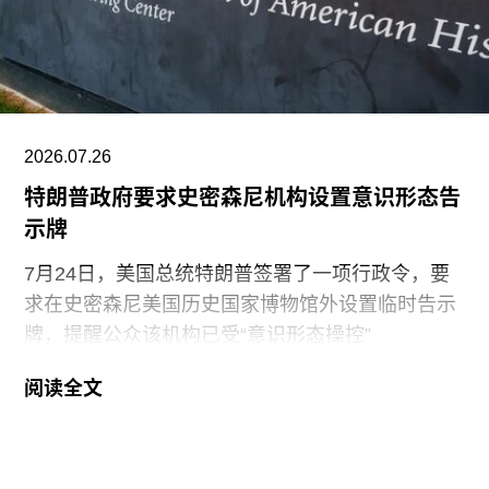
剧与表演艺术部主管。
2026.07.26
特朗普政府要求史密森尼机构设置意识形态告
示牌
7月24日，美国总统特朗普签署了一项行政令，要
求在史密森尼美国历史国家博物馆外设置临时告示
牌，提醒公众该机构已受“意识形态操控”
（ideological capture）。该命令标志着特朗普政府
阅读全文
持续针对史密森尼学会施压行动的进一步升级。他
认为该机构所体现的理念与共和党价值观背道而
驰。此前，特朗普政府已于2025年3月发布行政命
令，要求这一由国会拨款、依法独立运作的机构弘