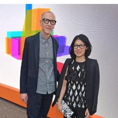
扬“美国的伟大”。
其中，美国国家历史博物馆已成为特朗普持续抨击
的主要目标。在本月初发布的一份长达162页的报
告中，政府指责博物馆馆长安西娅·M·哈蒂格
（Anthea M. Hartig）在展览中传播“激进的行动主
义意识形态”。
根据这一行政令，新的指示牌将告知参观者，博物
馆现有展览“应予以改造”，以符合政府近期发布的
题为《拯救美国的故事：史密森尼学会美国国家历
史博物馆如何因意识形态操控而抹杀我们的历史遗
产》的报告。指示牌还将“引导游客前往能够获取关
于美国历史准确信息的地点和资源”。不过政府并未
具体说明其认可的具体地点或资源为何。
该行政令还指责博物馆在美国建国250周年之际未