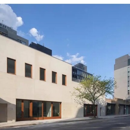
展形式重返国家馆后，欧盟即表示将撤回资助。4
月，欧盟正式确认取消拨款，但给予双年展30天时
间提出申诉。此次最终决定是在对申诉进行审查后
作出的。
欧盟委员会发言人托马斯·雷尼耶（Thomas
Regnier）在一份声明中表示：“由欧洲纳税人资金
支持的文化活动，应当捍卫民主价值，促进开放对
话、多元性和言论自由。”他同时指出，这些价值观
“在今天的俄罗斯并未得到尊重”。
这笔被取消的资助对威尼斯双年展整体财政影响有
限，但撤资本身无疑是欧盟对双年展组织方的一次
严厉谴责。2022年2月俄罗斯入侵乌克兰后，双年
展曾发表声明称，不会接受“任何与俄罗斯政府存在
形式关联的官方代表团、机构或个人”参与其举办的
任何活动。