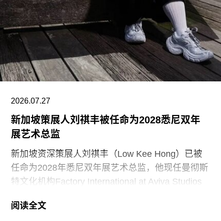
（Finlandia Hall，1971），后者兼具会议中心与音
乐厅功能。
另一项重要作品是赛纳察洛市政厅（Säynätsalo
Town Hall），由阿尔瓦·阿尔托与艾丽莎·阿尔托于
1952年共同完成。艾诺于1949年去世后，阿尔瓦
与艾丽莎结婚。两人还共同建造了位于派延奈湖
（Lake
2026.07.27
新加坡策展人刘祺丰被任命为2028悉尼双年
展艺术总监
新加坡资深策展人刘祺丰（Low Kee Hong）已被
任命为2028年悉尼双年展艺术总监，他现任曼彻斯
特文化机构Factory International at Aviva Studios
创意总监，曾担任新加坡双年展创始总监。
阅读全文
2026年悉尼双年展于今年3月至6月举行，主题