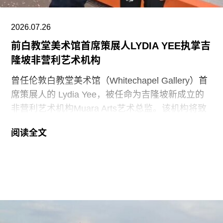
能“适当地表彰”《独立宣言》签署者，并要求内政
部长“在由国家公园管理局维护的人行道、步道及其
2026.07.26
他公共场所设置临时展览或标识，以纠正博物馆内
前白教堂美术馆首席策展人LYDIA YEE执掌吉
呈现的不准确信息”。
隆坡非营利艺术机构
史密森尼学会尚未就行政令发表公开评论。上周，
曾任伦敦白教堂美术馆（Whitechapel Gallery）首
哈蒂格出席了一场国会听证会，期间
席策展人的 Lydia Yee，被任命为吉隆坡新成立的
非营利艺术机构Muara Arts艺术总监。该机构将致
力于推广东南亚现当代艺术，计划于今年11月1日
阅读全文
正式开幕。与美术馆配套建设的一座表演艺术剧场
预计将于2029年落成。
Muara Arts 坐落于吉隆坡历史悠久的步行广场
Medan Pasar，位于鹅麦河（Gombak River）与巴
生河（Klang River）交汇处。美术馆将利用经过改
造的传统店屋，打造约2万平方英尺的展览空间。