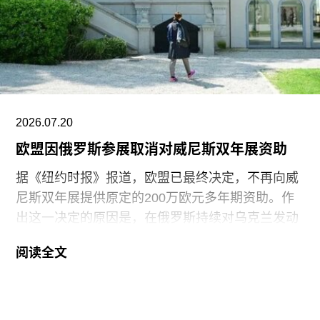
2021年获两项拉丁格莱美奖，并已成为古巴反对派
的象征。
据美联社报道，古巴当局提出以强制流放为条件换
取奥特罗·阿尔坎塔拉的自由。当他抵达迈阿密时，
支持者们挥舞着印有“祖国与生命”字样的古巴国旗
迎接他。获释时，奥特罗·阿尔坎塔拉是古巴最受国
2026.07.20
际关注的政治犯之一，该国正因美国实施的石油封
欧盟因俄罗斯参展取消对威尼斯双年展资助
锁而面临日益恶化的人道主义危机。
据《纽约时报》报道，欧盟已最终决定，不再向威
尼斯双年展提供原定的200万欧元多年期资助。作
出这一决定的原因是，在俄罗斯持续对乌克兰发动
侵略之际，双年展组织方仍允许俄罗斯参加2026年
阅读全文
双年展。
此次撤资是在欧盟数月来持续发出警告之后作出
的。今年3月，在威尼斯双年展宣布俄罗斯将以群