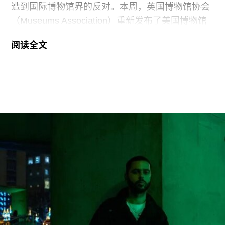
遭到国际博物馆界的反对。本周，英国博物馆协会
（Museums Association）重新发布了美国博物馆
联盟（American Alliance of Museums，AAM）于7
阅读全文
月20日发表的一份声明，强烈谴责针对美国“国家
级博物馆体系”所发起的公开且政治化的攻击。
就在上周，特朗普政府签署行政命令，要求史密森
尼学会美国国家历史博物馆设置临时告示牌，以“纠
正博物馆所呈现的不准确信息”。7月4日，特朗普
政府还发布了一份长达162页的报告，批评史密森
尼学会及其管理层“未能完成阐释美国历史遗产这一
基本使命”。
美国博物馆联盟在声明中表示：“我们谴责特朗普政
府持续攻击史密森尼学会，以及那些负责保存、研
究和诠释美国历史、艺术、科学与文化的博物馆专
业人士。将博物馆如何呈现历史、艺术、科学、文