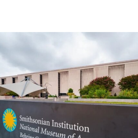
“rememory”取自托妮·莫里森（Toni Morrison）
1987年的小说《宠儿》（
Beloved
）。本届双年展
艺术总监、阿联酋策展人胡尔·卡西米（Hoor Al
Qasimi）因被认为偏袒支持巴勒斯坦的参展艺术家
而受到批评。对此，悉尼双年展否认了有关歧视或
偏袒的指控。
作为2028年悉尼双年展艺术总监，刘祺丰表示，他
计划在展览筹备阶段与澳大利亚原住民社群展开交
流。他在接受《艺术新闻》采访时表示：“原住民社
群对我策展实践的重要影响之一，在于他们让我思
考的时间跨度不再局限于双年展的三个月，而是将
视野扩展至数十万年的时间尺度。”
除了领导新加坡双年展外，刘祺丰还曾担任新加坡
艺术节艺术总监，以及香港西九龙文化区管理局戏