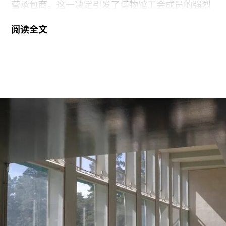
营承包商。这一决定引发了博物馆工会成员的强烈
反对。
阅读全文
6月29日，博物馆发布了一份关于裁员计划的初步
公告：23名负责展厅和设施清洁工作的工会保洁人
员将失去工作。据芝加哥艺术博物馆工会AICWU
称，许多即将失业的员工已在该机构工作超过20
年。这批员工的最后工作日为8月14日。馆方表
示，这些员工可向即将接手的私营承包商重新申请
原有职位。
工会成员要求博物馆撤销这一决定，并发起请愿活
动，要求恢复保洁员工的职位。AICWU表示，截至
7月21日，请愿书已获得超过1900个签名。芝加哥
艺术学院一位发言人在接受《芝加哥太阳时报》采
访时表示：“芝加哥艺术学院高度重视每一位员工，
我们也非常感谢保洁团队每天付出的重要工作。我