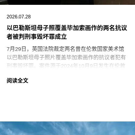
（Dance Workshop of
2026.07.28
以巴勒斯坦母子照覆盖毕加索画作的两名抗议
者被判刑事毁坏罪成立
7月29日，英国法院裁定两名曾在伦敦国家美术馆
以巴勒斯坦母子照片覆盖毕加索画作的抗议者犯有
刑事毁坏罪。案件源于2024年10月9日发生在伦敦
国家美术馆的一场抗议行动。当日，两位行动者，
阅读全文
23岁的国家卫生服务工作者贾伊·哈莱（Jai Halai）
和21岁的政治与国际关系专业学生蒙代-马拉奇·罗
森菲尔德（Monday-Malachi Rosenfeld）在博物馆
开放期间进入展厅，用一张巴勒斯坦母亲怀抱浑身
是血孩子、悲痛哭泣的照片覆盖了巴勃罗·毕加索
1901年的作品《母性》（
Motherhood
）。这张照
片由巴勒斯坦摄影记者阿里·贾达拉（Ali