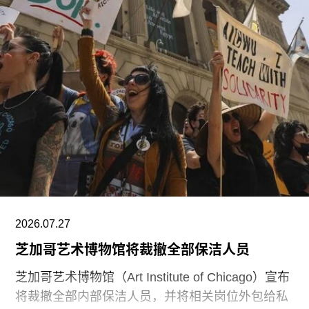
尺。据《纽约时报》报道，该馆也是古根海姆体系
中造价最高的博物馆，预计总成本超过10亿美元。
博物馆将重点展示1960年代以来的艺术作品，并自
2009年起开始建立馆藏。不同于传统按时间顺序排
列展品的方式，展览将按主题划分为“抽象”、“流行
文化”、“土地”、“语言”和“叙事”等单元。根据新闻
稿，这种设计旨在邀请观众“按照自己的方式”与艺
术互动。
阿布扎比古根海姆博物馆是阿布扎比耗资数十亿美
元打造的萨迪亚特岛文化区（Saadiyat Island
Cultural District）最新落成的文化机构之一。该文
2026.07.27
化区还包括阿布扎比卢浮宫（Louvre Abu
芝加哥艺术博物馆将裁撤全部保洁人员
芝加哥艺术博物馆（Art Institute of Chicago）宣布
将裁撤全部内部保洁人员，并将相关岗位外包给私