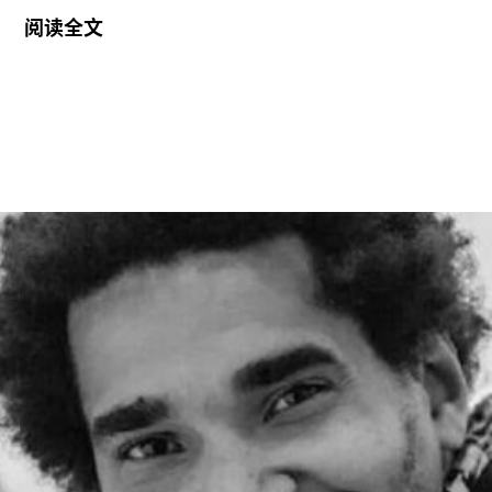
她将接替玛丽亚·巴尔肖（Maria Balshaw）的职
阅读全文
位，后者在担任馆长九年后于今年春季离任。摩根
将于2027年1月正式履新。作为馆长，她将负责管
理泰特不列颠美术馆、泰特现代美术馆以及位于位
于利物浦和圣艾夫斯的分馆。
摩根曾在2002年至2014年间在泰特美术馆担任过
多个职务，包括国际艺术策展人，因此一直被视为
这一职位的热门人选。不过薪酬问题曾是任命过程
中的重要障碍，因为摩根在迪亚艺术基金会的收入
明显高于巴尔肖。泰特美术馆主席罗兰·拉德
（Roland Rudd）向《卫报》透露，摩根在接受这
一职位时接受了“大幅降薪”。
摩根加入泰特美术馆之际，正值该机构处于动荡时
期。泰特美术馆目前正面临财务困境，最近的一份
报告显示其运营处于亏损状态。泰特美术馆曾试图