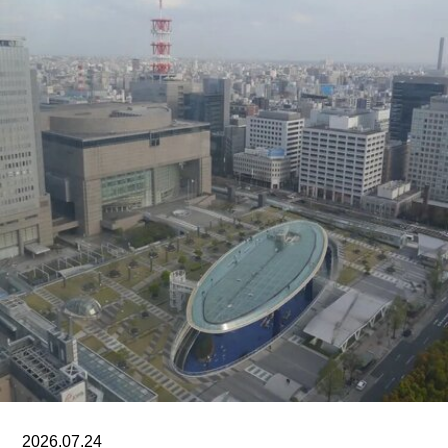
该机构由律师尚蒂·坎迪亚（Shanthi Kandiah）与
私募股权投资人布拉马尔·瓦苏德万（Brahmal
Vasudevan）共同创立，并由两人于2010年成立的
马来西亚非营利组织Creador Foundation负责运
营。
在新职位上，Yee将运用其策划现当代艺术展览的
丰富经验，负责Muara Arts的展览规划、空间布局
及整体艺术发展方向。11月1日，Muara Arts将以
群展“东南亚艺术 A-Z：一部批判性词典”（A–Z of
Southeast Asian Art: A Critical Dictionary） 正式向
公众开放。展览将汇集40余位艺术家的作品，涵盖
纺织、装置、影像、绘画、雕塑等多种创作媒介。
2026.07.24