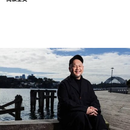
列入世界遗产名录。这组统称为“阿尔托作品”
（Aalto Works）的建筑群是首个获此殊荣的芬兰现
代主义建筑作品。
“阿尔托作品” 包括阿尔瓦·阿尔托于1928年至1988
年间设计完成的一系列建筑、社区开发项目及校园
空间，涵盖住宅、公共、市政、社区及文化建筑。
根据联合国教科文组织的说明，这些作品展现了“以
人为本、因地制宜且富有同理心的设计理念，体现
了芬兰对现代建筑的重要贡献”。
入选项目中最早期的代表作之一是位于赫尔辛基的
“阿尔瓦·阿尔托之家”（Aalto House，1936），由
阿尔瓦·阿尔托与其妻子艾诺·阿尔托共同设计，作
为两人的私人住宅。在13项作品中，有5项位于芬
兰首都赫尔辛基，包括文化之家（House of
Culture，1958）活动中心，以及著名的芬兰大厅