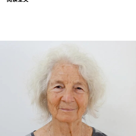
地区共运营四家博物馆，包括南肯辛顿的V&A博物
馆、Stratford的V&A东馆和V&A东馆典藏库（V&A
East Storehouse），以及Bethnal Green的青年
V&A博物馆。在这四家机构中，82%的Prospect工
会成员参与了投票，其中83%投票支持罢工行动，
95%投票支持除罢工以外的其他行动。V&A东馆典
藏库的员工100%投票支持罢工行动。
V&A东馆典藏库于2025年5月开放，向公众展示了
数千件尚未在其他场馆展出的藏品。负责馆内“预约
展品”项目的员工必须全程陪同调取馆藏，只有在另
一位同事到岗接替后，才能去洗手间。与他们服务
的公众一样，这些员工也不允许将食物或饮料带入
主展厅或储藏区。
“这种展示我们文化遗产的创新模式，竟是由那些连
上厕所或喝口水都得不到充分保障的员工来实现