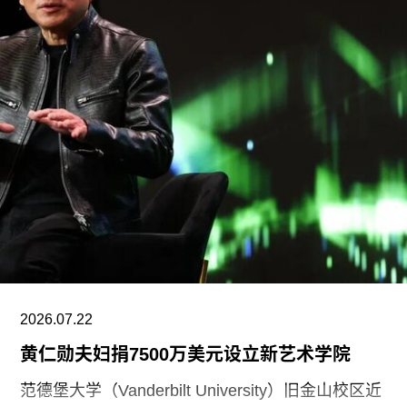
行的首届卡塔尔鲁拜亚四年展（Rubaiya
Qatar）。2017年至2022年，他曾担任柏林世界文
化宫（Haus der Kulturen der Welt）项目委员会成
员。自2025年起，他还担任国际现代艺术博物馆与
收藏委员会（CIMAM）理事。
上一届爱知三年展于2025年举行，主题为“灰烬与
蔷薇之间的时光”（A Time Between Ashes and
Roses），由沙迦艺术基金会主席兼创始人胡尔·卡
西米（Hoor Al Qasimi）担任艺术总监。
2026.07.22
黄仁勋夫妇捐7500万美元设立新艺术学院
范德堡大学（Vanderbilt University）旧金山校区近