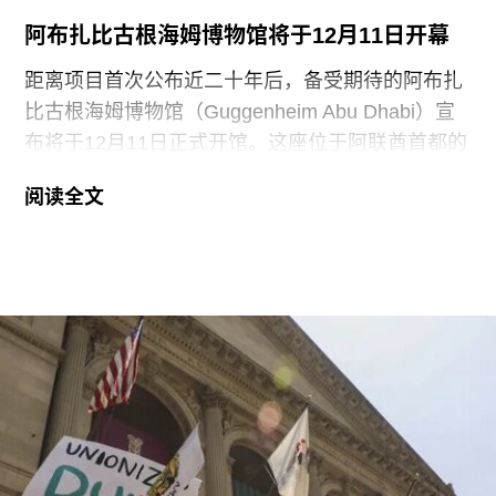
于地面修复、工作人员额外工时酬劳以及重新开放
阿布扎比古根海姆博物馆将于12月11日开幕
展厅等支出。辩方主张，部分费用源于馆方自行决
定采用何种修复方案，而非抗议行为本身造成的损
距离项目首次公布近二十年后，备受期待的阿布扎
害，但这一论点最终未获法院采纳。
比古根海姆博物馆（Guggenheim Abu Dhabi）宣
布将于12月11日正式开馆。这座位于阿联酋首都的
现代与当代艺术博物馆，由已故普利兹克建筑奖得
阅读全文
主弗兰克·盖里（Frank Gehry）设计，也是所罗门
·R·古根海姆基金会（Solomon R. Guggenheim
Foundation）继纽约、毕尔巴鄂和威尼斯之后最新
加入其全球网络的成员机构。
阿布扎比古根海姆博物馆占地逾80万平方英尺，将
成为古根海姆体系中规模最大的分馆，内设30个展
厅，室内展览面积约12.5万平方英尺。建筑外观由
十个雕塑般的锥体以非传统方式组合而成，表面覆
以不锈钢网、缟玛瑙和玻璃等材料，高达280英