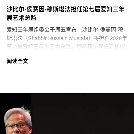
沙比尔·侯赛因·穆斯塔法担任第七届爱知三年
展艺术总监
爱知三年展组委会于周五宣布，沙比尔·侯赛因·穆
斯塔法（Shabbir Hussain Mustafa）将担任2028年
第七届爱知三年展艺术总监。穆斯塔法现任新加坡
美术馆首席策展人，组委会表示作出该选择的原因
阅读全文
是其卓越的策展履历，以及能够为三年展带来崭新
且国际化视野的能力。
穆斯塔法拥有丰富的策展经验。2013年至2023年
间，他曾担任新加坡国家美术馆高级策展人，此后
在阿布扎比古根海姆美术馆担任高级策展人兼展览
部主管。2015年，他策划了第56届威尼斯双年展新
加坡馆。穆斯塔法还于2018年共同策划了达卡艺术
峰会，目前他正参与筹备将于2026年11月在多哈举