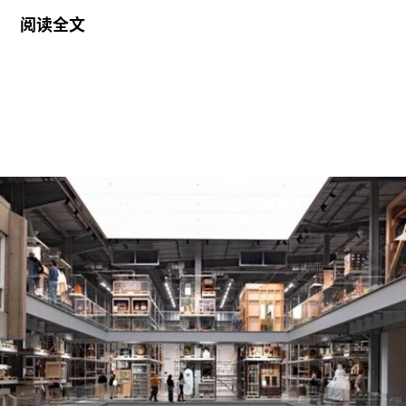
届“2026年地中海影像艺术制作资助”。这项资助旨
阅读全文
在支持地中海沿岸地区艺术家创作新的影像艺术作
品，金额25000欧元。
出生于1991年的努贾伊姆从九位入围艺术家中脱颖
而出，其创作游走于纪录片与虚构叙事之间，以散
文电影的形式探讨由权力与崩塌塑造的建筑空间。
他的作品将城市空间视为承载着记忆、监视与控制
体系的活体。他常驻巴黎和雅典，其作品曾在纽约
现代艺术博物馆和伦敦当代艺术中心展出。
哈恩·内夫肯基金会是一家专注于影像艺术创作的非
营利组织，致力于扶持新兴及中生代影像艺术家。
基金会主要通过资助和委任创作，在全球范围内支
持影像新作品的创作。