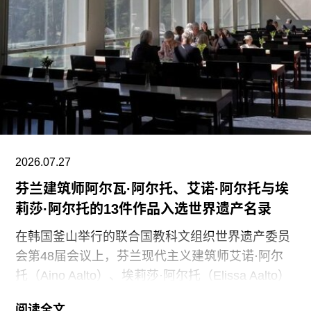
们决定将保洁服务转为外包模式，是为了更好地支
持博物馆的日常运营；同时，我们优先选择了承诺
向现有保洁员工提供就业机会的合作伙伴。”
代表馆内工会的谈判单位AFSCME 31已正式提出
申诉，认为馆方在最终决定将保洁部门外包之前，
未按合同规定提前通知工会，因此违反了劳资协
议。对此，馆方否认存在违反工会合同条款的行
为。
2026.07.27
芬兰建筑师阿尔瓦·阿尔托、艾诺·阿尔托与埃
莉莎·阿尔托的13件作品入选世界遗产名录
在韩国釜山举行的联合国教科文组织世界遗产委员
会第48届会议上，芬兰现代主义建筑师艾诺·阿尔
托（Aino Aalto）、埃莉莎·阿尔托（Elissa Aalto）
和阿尔瓦·阿尔托（Alvar Aalto）的13项建筑作品被
阅读全文