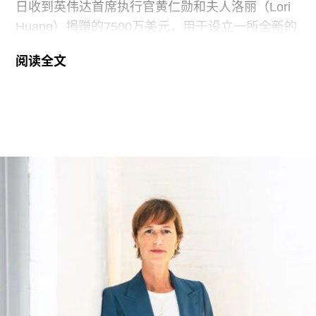
日收到英伟达首席执行官黄仁勋和夫人洛丽（Lori
Huang）捐赠的7500万美元，用于设立一所全新的
艺术学院。新学院暂定名为“黄仁勋与洛丽艺术、建
阅读全文
筑与设计学院”，具体名称尚待校方批准。目前，学
院正在招聘首任院长，为首个学年做准备。
新学院计划于2027年11月正式开放，将入驻加州艺
术学院（CCA）原校址。加州艺术学院曾是加州最
后一家非营利性艺术院校，但近年来持续受招生人
数下降和预算赤字影响导致裁员，最终于今年年初
被范德堡大学收购。根据收购协议，加州艺术学院
将于2026-27学年结束后停止办学。
这笔捐赠是黄仁勋夫妇迄今向教育机构提供的最大
单笔捐款，金额超过了此前向其母校俄勒冈州立大
学捐赠的5000万美元。加上去年2月向范德堡大学
捐赠的2250万美元，黄仁勋夫妇对该校的捐赠总额