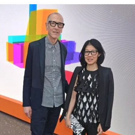
扬“美国的伟大”。
其中，美国国家历史博物馆已成为特朗普持续抨击
的主要目标。在本月初发布的一份长达162页的报
告中，政府指责博物馆馆长安西娅·M·哈蒂格
（Anthea M. Hartig）在展览中传播“激进的行动主
义意识形态”。
根据这一行政令，新的指示牌将告知参观者，博物
馆现有展览“应予以改造”，以符合政府近期发布的
题为《拯救美国的故事：史密森尼学会美国国家历
史博物馆如何因意识形态操控而抹杀我们的历史遗
产》的报告。指示牌还将“引导游客前往能够获取关
于美国历史准确信息的地点和资源”。不过政府并未
具体说明其认可的具体地点或资源为何。
该行政令还指责博物馆在美国建国250周年之际未