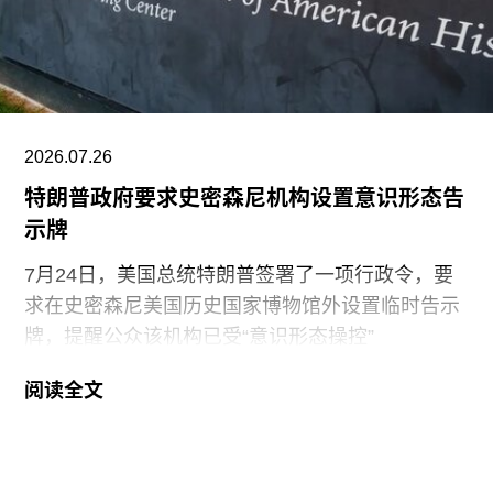
剧与表演艺术部主管。
2026.07.26
特朗普政府要求史密森尼机构设置意识形态告
示牌
7月24日，美国总统特朗普签署了一项行政令，要
求在史密森尼美国历史国家博物馆外设置临时告示
牌，提醒公众该机构已受“意识形态操控”
（ideological capture）。该命令标志着特朗普政府
阅读全文
持续针对史密森尼学会施压行动的进一步升级。他
认为该机构所体现的理念与共和党价值观背道而
驰。此前，特朗普政府已于2025年3月发布行政命
令，要求这一由国会拨款、依法独立运作的机构弘