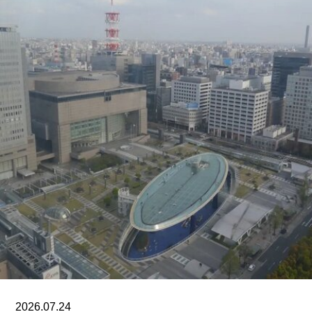
该机构由律师尚蒂·坎迪亚（Shanthi Kandiah）与
私募股权投资人布拉马尔·瓦苏德万（Brahmal
Vasudevan）共同创立，并由两人于2010年成立的
马来西亚非营利组织Creador Foundation负责运
营。
在新职位上，Yee将运用其策划现当代艺术展览的
丰富经验，负责Muara Arts的展览规划、空间布局
及整体艺术发展方向。11月1日，Muara Arts将以
群展“东南亚艺术 A-Z：一部批判性词典”（A–Z of
Southeast Asian Art: A Critical Dictionary） 正式向
公众开放。展览将汇集40余位艺术家的作品，涵盖
纺织、装置、影像、绘画、雕塑等多种创作媒介。
2026.07.24