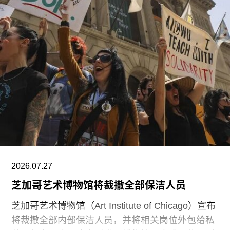
尺。据《纽约时报》报道，该馆也是古根海姆体系
中造价最高的博物馆，预计总成本超过10亿美元。
博物馆将重点展示1960年代以来的艺术作品，并自
2009年起开始建立馆藏。不同于传统按时间顺序排
列展品的方式，展览将按主题划分为“抽象”、“流行
文化”、“土地”、“语言”和“叙事”等单元。根据新闻
稿，这种设计旨在邀请观众“按照自己的方式”与艺
术互动。
阿布扎比古根海姆博物馆是阿布扎比耗资数十亿美
元打造的萨迪亚特岛文化区（Saadiyat Island
Cultural District）最新落成的文化机构之一。该文
2026.07.27
化区还包括阿布扎比卢浮宫（Louvre Abu
芝加哥艺术博物馆将裁撤全部保洁人员
芝加哥艺术博物馆（Art Institute of Chicago）宣布
将裁撤全部内部保洁人员，并将相关岗位外包给私