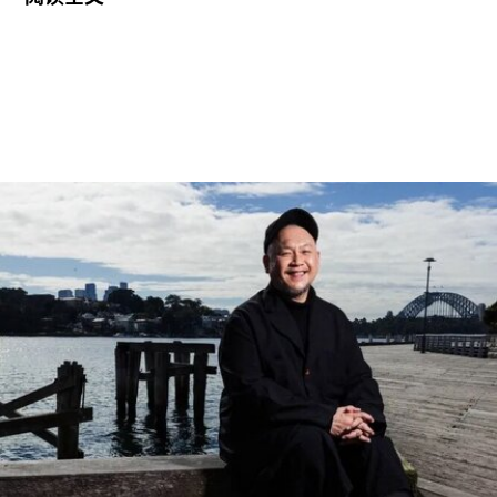
列入世界遗产名录。这组统称为“阿尔托作品”
（Aalto Works）的建筑群是首个获此殊荣的芬兰现
代主义建筑作品。
“阿尔托作品” 包括阿尔瓦·阿尔托于1928年至1988
年间设计完成的一系列建筑、社区开发项目及校园
空间，涵盖住宅、公共、市政、社区及文化建筑。
根据联合国教科文组织的说明，这些作品展现了“以
人为本、因地制宜且富有同理心的设计理念，体现
了芬兰对现代建筑的重要贡献”。
入选项目中最早期的代表作之一是位于赫尔辛基的
“阿尔瓦·阿尔托之家”（Aalto House，1936），由
阿尔瓦·阿尔托与其妻子艾诺·阿尔托共同设计，作
为两人的私人住宅。在13项作品中，有5项位于芬
兰首都赫尔辛基，包括文化之家（House of
Culture，1958）活动中心，以及著名的芬兰大厅