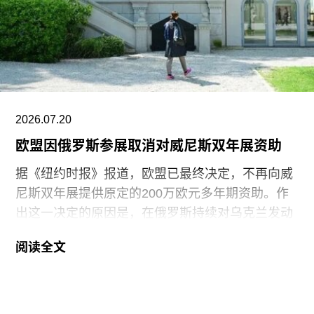
2021年获两项拉丁格莱美奖，并已成为古巴反对派
的象征。
据美联社报道，古巴当局提出以强制流放为条件换
取奥特罗·阿尔坎塔拉的自由。当他抵达迈阿密时，
支持者们挥舞着印有“祖国与生命”字样的古巴国旗
迎接他。获释时，奥特罗·阿尔坎塔拉是古巴最受国
2026.07.20
际关注的政治犯之一，该国正因美国实施的石油封
欧盟因俄罗斯参展取消对威尼斯双年展资助
锁而面临日益恶化的人道主义危机。
据《纽约时报》报道，欧盟已最终决定，不再向威
尼斯双年展提供原定的200万欧元多年期资助。作
出这一决定的原因是，在俄罗斯持续对乌克兰发动
侵略之际，双年展组织方仍允许俄罗斯参加2026年
阅读全文
双年展。
此次撤资是在欧盟数月来持续发出警告之后作出
的。今年3月，在威尼斯双年展宣布俄罗斯将以群