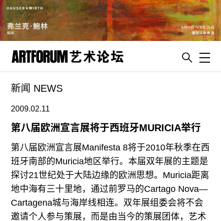
Toggl
新闻 NEWS
artguide
新闻
2009.02.11
展评
第八届欧洲宣言展将于西班牙MURICIA举行
杂志
第八届欧洲宣言展Manifesta 8将于2010年秋季在西
专栏
班牙南部的Muricia地区举行。本届双年展的主题是
探讨21世纪处于大陆边缘的欧洲思想。Muricia距离
视频
地中海有三十里地，通过前罗马的Cartago Nova—
ENGLISH
Cartagena城与海岸线相连。双年展组委会将不会
ART & EDUCATION
邀请个人参与策展，而是由当今的策展团体，艺术