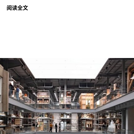
届“2026年地中海影像艺术制作资助”。这项资助旨
阅读全文
在支持地中海沿岸地区艺术家创作新的影像艺术作
品，金额25000欧元。
出生于1991年的努贾伊姆从九位入围艺术家中脱颖
而出，其创作游走于纪录片与虚构叙事之间，以散
文电影的形式探讨由权力与崩塌塑造的建筑空间。
他的作品将城市空间视为承载着记忆、监视与控制
体系的活体。他常驻巴黎和雅典，其作品曾在纽约
现代艺术博物馆和伦敦当代艺术中心展出。
哈恩·内夫肯基金会是一家专注于影像艺术创作的非
营利组织，致力于扶持新兴及中生代影像艺术家。
基金会主要通过资助和委任创作，在全球范围内支
持影像新作品的创作。