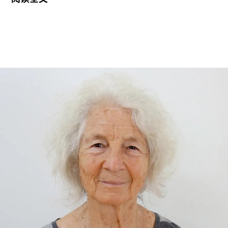
地区共运营四家博物馆，包括南肯辛顿的V&A博物
馆、Stratford的V&A东馆和V&A东馆典藏库（V&A
East Storehouse），以及Bethnal Green的青年
V&A博物馆。在这四家机构中，82%的Prospect工
会成员参与了投票，其中83%投票支持罢工行动，
95%投票支持除罢工以外的其他行动。V&A东馆典
藏库的员工100%投票支持罢工行动。
V&A东馆典藏库于2025年5月开放，向公众展示了
数千件尚未在其他场馆展出的藏品。负责馆内“预约
展品”项目的员工必须全程陪同调取馆藏，只有在另
一位同事到岗接替后，才能去洗手间。与他们服务
的公众一样，这些员工也不允许将食物或饮料带入
主展厅或储藏区。
“这种展示我们文化遗产的创新模式，竟是由那些连
上厕所或喝口水都得不到充分保障的员工来实现