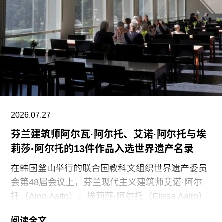
们决定将保洁服务转为外包模式，是为了更好地支
持博物馆的日常运营；同时，我们优先选择了承诺
向现有保洁员工提供就业机会的合作伙伴。”
代表馆内工会的谈判单位AFSCME 31已正式提出
申诉，认为馆方在最终决定将保洁部门外包之前，
未按合同规定提前通知工会，因此违反了劳资协
议。对此，馆方否认存在违反工会合同条款的行
为。
2026.07.27
芬兰建筑师阿尔瓦·阿尔托、艾诺·阿尔托与埃
莉莎·阿尔托的13件作品入选世界遗产名录
在韩国釜山举行的联合国教科文组织世界遗产委员
会第48届会议上，芬兰现代主义建筑师艾诺·阿尔
托（Aino Aalto）、埃莉莎·阿尔托（Elissa Aalto）
和阿尔瓦·阿尔托（Alvar Aalto）的13项建筑作品被
阅读全文