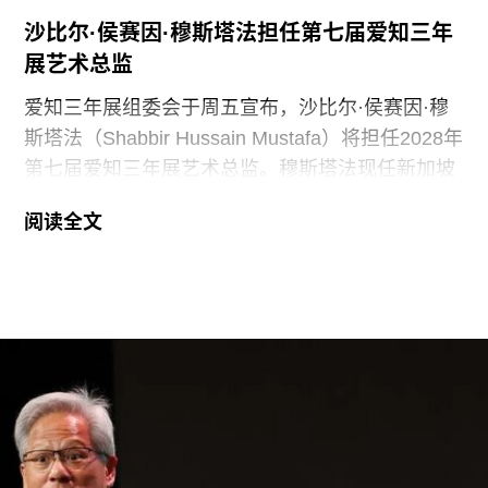
沙比尔·侯赛因·穆斯塔法担任第七届爱知三年
展艺术总监
爱知三年展组委会于周五宣布，沙比尔·侯赛因·穆
斯塔法（Shabbir Hussain Mustafa）将担任2028年
第七届爱知三年展艺术总监。穆斯塔法现任新加坡
美术馆首席策展人，组委会表示作出该选择的原因
阅读全文
是其卓越的策展履历，以及能够为三年展带来崭新
且国际化视野的能力。
穆斯塔法拥有丰富的策展经验。2013年至2023年
间，他曾担任新加坡国家美术馆高级策展人，此后
在阿布扎比古根海姆美术馆担任高级策展人兼展览
部主管。2015年，他策划了第56届威尼斯双年展新
加坡馆。穆斯塔法还于2018年共同策划了达卡艺术
峰会，目前他正参与筹备将于2026年11月在多哈举