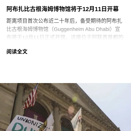
于地面修复、工作人员额外工时酬劳以及重新开放
阿布扎比古根海姆博物馆将于12月11日开幕
展厅等支出。辩方主张，部分费用源于馆方自行决
定采用何种修复方案，而非抗议行为本身造成的损
距离项目首次公布近二十年后，备受期待的阿布扎
害，但这一论点最终未获法院采纳。
比古根海姆博物馆（Guggenheim Abu Dhabi）宣
布将于12月11日正式开馆。这座位于阿联酋首都的
现代与当代艺术博物馆，由已故普利兹克建筑奖得
阅读全文
主弗兰克·盖里（Frank Gehry）设计，也是所罗门
·R·古根海姆基金会（Solomon R. Guggenheim
Foundation）继纽约、毕尔巴鄂和威尼斯之后最新
加入其全球网络的成员机构。
阿布扎比古根海姆博物馆占地逾80万平方英尺，将
成为古根海姆体系中规模最大的分馆，内设30个展
厅，室内展览面积约12.5万平方英尺。建筑外观由
十个雕塑般的锥体以非传统方式组合而成，表面覆
以不锈钢网、缟玛瑙和玻璃等材料，高达280英