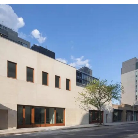
展形式重返国家馆后，欧盟即表示将撤回资助。4
月，欧盟正式确认取消拨款，但给予双年展30天时
间提出申诉。此次最终决定是在对申诉进行审查后
作出的。
欧盟委员会发言人托马斯·雷尼耶（Thomas
Regnier）在一份声明中表示：“由欧洲纳税人资金
支持的文化活动，应当捍卫民主价值，促进开放对
话、多元性和言论自由。”他同时指出，这些价值观
“在今天的俄罗斯并未得到尊重”。
这笔被取消的资助对威尼斯双年展整体财政影响有
限，但撤资本身无疑是欧盟对双年展组织方的一次
严厉谴责。2022年2月俄罗斯入侵乌克兰后，双年
展曾发表声明称，不会接受“任何与俄罗斯政府存在
形式关联的官方代表团、机构或个人”参与其举办的
任何活动。