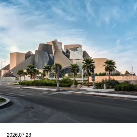
Jadallah）于2024年3月以色列围困加沙希法医院
期间拍摄。两名抗议者隶属于“青年诉求”（Youth
Demand），该组织由气候行动组织“停止石油”
（Just Stop Oil）的学生分支发展而来。行动中，
两人高声呼吁英国停止与以色列的贸易往来。随
后，其中一人将红色液体泼洒在展厅地面，引发现
场观众惊呼，两人随即被警方逮捕。
此次行动发生时，英国艺术机构正接连成为抗议活
动的现场。就在该事件发生几天前，两名年轻的气
候行动人士因向文森特·梵高1888年作品《向日
葵》的玻璃罩泼洒番茄汤而被判处监禁。庭审中，
陪审团获悉，毕加索画作本身并未受损，但泼洒在
地面的红色水性颜料渗入了展厅地面，污染了大理
石踢脚线。此次事件共造成美术馆约8000英镑的损
失，其中仅约270英镑用于清洁，其余费用主要用
2026.07.28