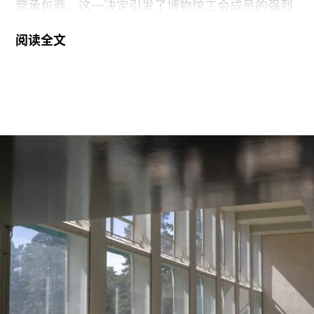
营承包商。这一决定引发了博物馆工会成员的强烈
反对。
阅读全文
6月29日，博物馆发布了一份关于裁员计划的初步
公告：23名负责展厅和设施清洁工作的工会保洁人
员将失去工作。据芝加哥艺术博物馆工会AICWU
称，许多即将失业的员工已在该机构工作超过20
年。这批员工的最后工作日为8月14日。馆方表
示，这些员工可向即将接手的私营承包商重新申请
原有职位。
工会成员要求博物馆撤销这一决定，并发起请愿活
动，要求恢复保洁员工的职位。AICWU表示，截至
7月21日，请愿书已获得超过1900个签名。芝加哥
艺术学院一位发言人在接受《芝加哥太阳时报》采
访时表示：“芝加哥艺术学院高度重视每一位员工，
我们也非常感谢保洁团队每天付出的重要工作。我