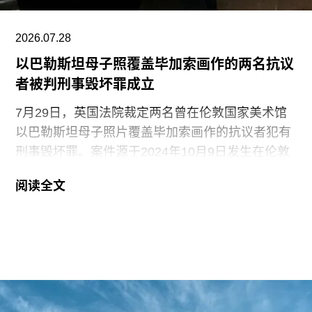
（Dance Workshop of
2026.07.28
以巴勒斯坦母子照覆盖毕加索画作的两名抗议
者被判刑事毁坏罪成立
7月29日，英国法院裁定两名曾在伦敦国家美术馆
以巴勒斯坦母子照片覆盖毕加索画作的抗议者犯有
刑事毁坏罪。案件源于2024年10月9日发生在伦敦
国家美术馆的一场抗议行动。当日，两位行动者，
阅读全文
23岁的国家卫生服务工作者贾伊·哈莱（Jai Halai）
和21岁的政治与国际关系专业学生蒙代-马拉奇·罗
森菲尔德（Monday-Malachi Rosenfeld）在博物馆
开放期间进入展厅，用一张巴勒斯坦母亲怀抱浑身
是血孩子、悲痛哭泣的照片覆盖了巴勃罗·毕加索
1901年的作品《母性》（
Motherhood
）。这张照
片由巴勒斯坦摄影记者阿里·贾达拉（Ali