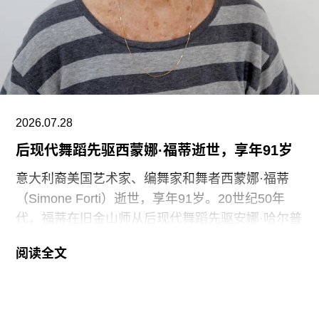
的，”Prospect工会秘书长迈克·克兰西（Mike
Clancy）告诉《卫报》。“如果参观者得知，工会一
直反对的那些存在于亚马逊等企业的劳动实践，竟
然也存在于一家国际知名的文化机构时，他们一定
会感到震惊。”
V&A东馆典藏库的员工正在争取两次各15分钟的带
2026.07.28
薪休息时间。工会成员还要求V&A在一年内获得“伦
后现代舞蹈先驱西蒙娜·福蒂逝世，享年91岁
敦生活工资雇主”认证（London
意大利裔美国艺术家、编舞家和舞者西蒙娜·福蒂
（Simone Forti）逝世，享年91岁。20世纪50年
代，福蒂在旧金山师从后现代舞蹈先驱安娜·哈尔普
林（Anna Halprin）。60年代初，她凭借奠基性作
阅读全文
品系列“舞蹈构造”（Dance Constructions）迅速崭
露头角。这组作品以廉价的现成物为媒介，引导舞
者通过倚靠、攀爬、吹口哨等即兴动作展开表演，
对伊冯娜·雷纳（Yvonne Rainer）和史蒂夫·帕克斯