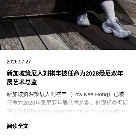
（Finlandia Hall，1971），后者兼具会议中心与音
乐厅功能。
另一项重要作品是赛纳察洛市政厅（Säynätsalo
Town Hall），由阿尔瓦·阿尔托与艾丽莎·阿尔托于
1952年共同完成。艾诺于1949年去世后，阿尔瓦
与艾丽莎结婚。两人还共同建造了位于派延奈湖
（Lake
2026.07.27
新加坡策展人刘祺丰被任命为2028悉尼双年
展艺术总监
新加坡资深策展人刘祺丰（Low Kee Hong）已被
任命为2028年悉尼双年展艺术总监，他现任曼彻斯
特文化机构Factory International at Aviva Studios
创意总监，曾担任新加坡双年展创始总监。
阅读全文
2026年悉尼双年展于今年3月至6月举行，主题