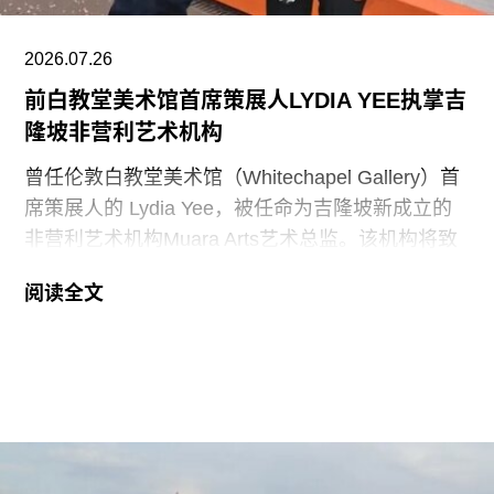
能“适当地表彰”《独立宣言》签署者，并要求内政
部长“在由国家公园管理局维护的人行道、步道及其
2026.07.26
他公共场所设置临时展览或标识，以纠正博物馆内
前白教堂美术馆首席策展人LYDIA YEE执掌吉
呈现的不准确信息”。
隆坡非营利艺术机构
史密森尼学会尚未就行政令发表公开评论。上周，
曾任伦敦白教堂美术馆（Whitechapel Gallery）首
哈蒂格出席了一场国会听证会，期间
席策展人的 Lydia Yee，被任命为吉隆坡新成立的
非营利艺术机构Muara Arts艺术总监。该机构将致
力于推广东南亚现当代艺术，计划于今年11月1日
阅读全文
正式开幕。与美术馆配套建设的一座表演艺术剧场
预计将于2029年落成。
Muara Arts 坐落于吉隆坡历史悠久的步行广场
Medan Pasar，位于鹅麦河（Gombak River）与巴
生河（Klang River）交汇处。美术馆将利用经过改
造的传统店屋，打造约2万平方英尺的展览空间。