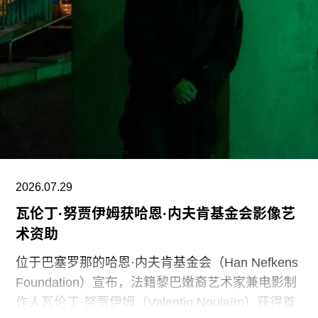
化及自然世界的方式政治化，并对从事这项工作的
博物馆专业人员进行人身攻击，正在威胁全国博物
馆的完整性与独立性。”
在2025年3月签署的一项行政命令中，特朗普批评
史密森尼学会宣扬“将美国和西方价值观描绘成有害
且具有压迫性的叙事”。同年8月，白宫官网刊登的
一篇未署名文章进一步扩大了批评范围，点名多家
博物馆，指责其展览和公共传播内容具有“冒犯
性”。
2026.07.29
瓦伦丁·努贾伊姆获哈恩·内夫肯基金会影像艺
此外，《纽约时报》今年4月报道称，由于特朗普
术资助
试图介入史密森尼学会董事会新成员的任命程序，
相关任命工作被刻意放缓。
位于巴塞罗那的哈恩·内夫肯基金会（Han Nefkens
Foundation）宣布，法籍黎巴嫩裔艺术家兼电影制
作人瓦伦丁·努贾伊姆（Valentin Noujaïm）获得首