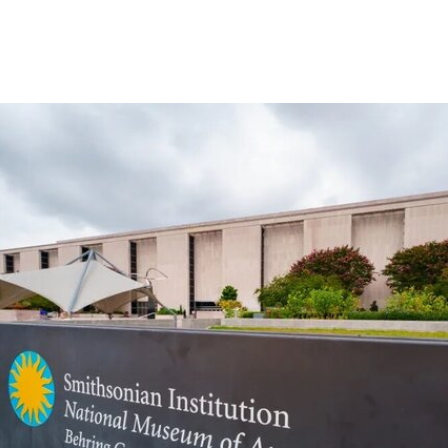
“rememory”取自托妮·莫里森（Toni Morrison）
1987年的小说《宠儿》（
Beloved
）。本届双年展
艺术总监、阿联酋策展人胡尔·卡西米（Hoor Al
Qasimi）因被认为偏袒支持巴勒斯坦的参展艺术家
而受到批评。对此，悉尼双年展否认了有关歧视或
偏袒的指控。
作为2028年悉尼双年展艺术总监，刘祺丰表示，他
计划在展览筹备阶段与澳大利亚原住民社群展开交
流。他在接受《艺术新闻》采访时表示：“原住民社
群对我策展实践的重要影响之一，在于他们让我思
考的时间跨度不再局限于双年展的三个月，而是将
视野扩展至数十万年的时间尺度。”
除了领导新加坡双年展外，刘祺丰还曾担任新加坡
艺术节艺术总监，以及香港西九龙文化区管理局戏