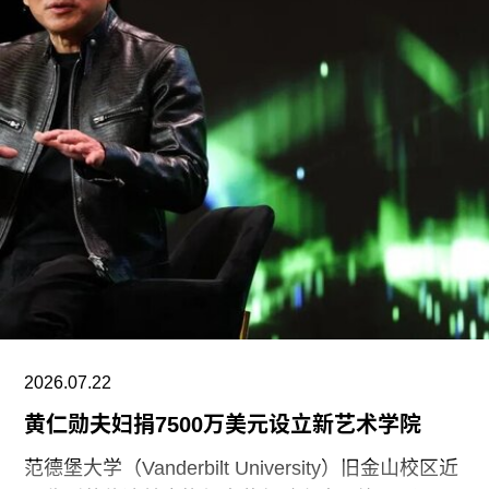
行的首届卡塔尔鲁拜亚四年展（Rubaiya
Qatar）。2017年至2022年，他曾担任柏林世界文
化宫（Haus der Kulturen der Welt）项目委员会成
员。自2025年起，他还担任国际现代艺术博物馆与
收藏委员会（CIMAM）理事。
上一届爱知三年展于2025年举行，主题为“灰烬与
蔷薇之间的时光”（A Time Between Ashes and
Roses），由沙迦艺术基金会主席兼创始人胡尔·卡
西米（Hoor Al Qasimi）担任艺术总监。
2026.07.22
黄仁勋夫妇捐7500万美元设立新艺术学院
范德堡大学（Vanderbilt University）旧金山校区近