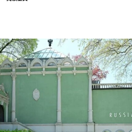
拉抵达时手中紧握着一尊从古巴带来的残破圣母玛
利亚雕像，称其为希望的象征。
这位38岁的古巴艺术家自7月7日获释后便失去音
讯。当时，他刚刚服完因参与2021年7月古巴抗议
活动而被判处的五年刑期，仅提前数日获释。古巴
裔美国艺术家可可·福斯科（Coco Fusco）近日曾
撰文追问奥特罗·阿尔坎塔拉出狱后的下落。7月17
日，美国驻哈瓦那大使馆一名官员向《纽约时报》
透露，奥特罗·阿尔坎塔拉已获发人道主义签证，能
够进入美国，开始其被迫流亡的生活。
奥特罗·阿尔坎塔拉于2018年与一群艺术家、记者
和学者共同创立了圣伊西德罗运动（San Isidro
Movement）。该组织参与反对古巴政府、倡导民
主的社会运动。他还参与创作了抗议歌曲《祖国与
生命》（
Homeland and Life
），这首抗议颂歌在