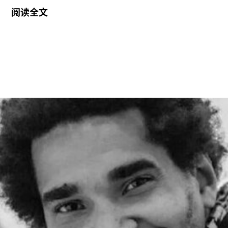
她将接替玛丽亚·巴尔肖（Maria Balshaw）的职
阅读全文
位，后者在担任馆长九年后于今年春季离任。摩根
将于2027年1月正式履新。作为馆长，她将负责管
理泰特不列颠美术馆、泰特现代美术馆以及位于位
于利物浦和圣艾夫斯的分馆。
摩根曾在2002年至2014年间在泰特美术馆担任过
多个职务，包括国际艺术策展人，因此一直被视为
这一职位的热门人选。不过薪酬问题曾是任命过程
中的重要障碍，因为摩根在迪亚艺术基金会的收入
明显高于巴尔肖。泰特美术馆主席罗兰·拉德
（Roland Rudd）向《卫报》透露，摩根在接受这
一职位时接受了“大幅降薪”。
摩根加入泰特美术馆之际，正值该机构处于动荡时
期。泰特美术馆目前正面临财务困境，最近的一份
报告显示其运营处于亏损状态。泰特美术馆曾试图