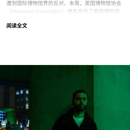
遭到国际博物馆界的反对。本周，英国博物馆协会
（Museums Association）重新发布了美国博物馆
联盟（American Alliance of Museums，AAM）于7
阅读全文
月20日发表的一份声明，强烈谴责针对美国“国家
级博物馆体系”所发起的公开且政治化的攻击。
就在上周，特朗普政府签署行政命令，要求史密森
尼学会美国国家历史博物馆设置临时告示牌，以“纠
正博物馆所呈现的不准确信息”。7月4日，特朗普
政府还发布了一份长达162页的报告，批评史密森
尼学会及其管理层“未能完成阐释美国历史遗产这一
基本使命”。
美国博物馆联盟在声明中表示：“我们谴责特朗普政
府持续攻击史密森尼学会，以及那些负责保存、研
究和诠释美国历史、艺术、科学与文化的博物馆专
业人士。将博物馆如何呈现历史、艺术、科学、文