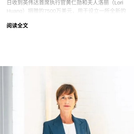
日收到英伟达首席执行官黄仁勋和夫人洛丽（Lori
Huang）捐赠的7500万美元，用于设立一所全新的
艺术学院。新学院暂定名为“黄仁勋与洛丽艺术、建
阅读全文
筑与设计学院”，具体名称尚待校方批准。目前，学
院正在招聘首任院长，为首个学年做准备。
新学院计划于2027年11月正式开放，将入驻加州艺
术学院（CCA）原校址。加州艺术学院曾是加州最
后一家非营利性艺术院校，但近年来持续受招生人
数下降和预算赤字影响导致裁员，最终于今年年初
被范德堡大学收购。根据收购协议，加州艺术学院
将于2026-27学年结束后停止办学。
这笔捐赠是黄仁勋夫妇迄今向教育机构提供的最大
单笔捐款，金额超过了此前向其母校俄勒冈州立大
学捐赠的5000万美元。加上去年2月向范德堡大学
捐赠的2250万美元，黄仁勋夫妇对该校的捐赠总额