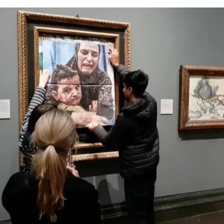
顿（Steve Paxton）产生了深远影响，促使两人共
同创立了贾德森舞蹈剧院（Judson Dance
Theater），其成员在此后十年间重塑了现代舞的
发展轨迹。多年后，帕克斯顿曾写道：“福蒂这组激
进的作品，就像一颗投入平静池塘中的石子，激起
的涟漪不断向外扩散。”
福蒂于1935年3月25日出生于意大利佛罗伦萨的一
个犹太家庭。三年后，当法西斯领导人贝尼托·墨索
里尼（Benito Mussolini）开始剥夺意大利犹太人的
公民身份时，福蒂全家逃往美国，最终定居洛杉
矶。她曾进入俄勒冈州波特兰的里德学院（Reed
College）就读，但中途退学，并与当时的伴侣、观
念艺术家罗伯特·莫里斯（Robert Morris）搬到旧金
山。在那里，她先后于哈尔普林-拉思罗普学校
（Halprin-Lathrop School）和马林舞蹈工作室