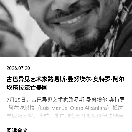
通过裁员来解决资金问题，导致员工士气急剧下降
并引发了罢工。此外，尽管翠西·艾敏和弗里达·卡
罗的展览广受好评，但去年泰特不列颠美术馆和泰
特现代美术馆的参观人数仍远低于疫情前的水平。
摩根于2015年加入迪亚艺术基金会担任总监。任职
期间，她丰富了基金会的藏品结构，并增加了女性
艺术家的代表比例。此前在泰特工作期间，她策划
了广受好评的2015年回顾展“世界走向波普”（The
2026.07.20
古巴异见艺术家路易斯·曼努埃尔·奥特罗·阿尔
坎塔拉流亡美国
7月19日，古巴异见艺术家路易斯·曼努埃尔·奥特罗
·阿尔坎塔拉（Luis Manuel Otero Alcántara）抵达
美国迈阿密。此前，他自刑满离开瓜纳哈伊监狱后
曾一度下落不明。据美联社报道，奥特罗·阿尔坎塔
阅读全文