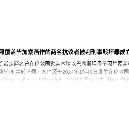
获得“伦敦生活工资雇主”认证（London
院（Judson Dance Theater），其成员在此后十年
展轨迹。多年后，帕克斯顿曾写道：“福蒂这组激进的作
平静池塘中的石子，激起的涟漪不断向外扩散。”
3月25日出生于意大利佛罗伦萨的一个犹太家庭。三年后，当
墨索里尼（Benito Mussolini）开始剥夺意大利犹太人
全家逃往美国，最终定居洛杉矶。她曾进入俄勒冈州波
照覆盖毕加索画作的两名抗议者被判刑事毁坏罪成
ed College）就读，但中途退学，并与当时的伴侣、观
法院裁定两名曾在伦敦国家美术馆以巴勒斯坦母子照片覆盖
斯（Robert Morris）搬到旧金山。在那里，她先后于哈
犯有刑事毁坏罪。案件源于2024年10月9日发生在伦敦国
alprin-Lathrop School）和马林舞蹈工作室（Dance
议行动。当日，两位行动者，23岁的国家卫生服务工作
 Halai）和21岁的政治与国际关系专业学生蒙代-马拉奇·罗
-Malachi Rosenfeld）在博物馆开放期间进入展厅，用一
浑身是血孩子、悲痛哭泣的照片覆盖了巴勃罗·毕加索190
（
Motherhood
）。这张照片由巴勒斯坦摄影记者阿里·贾
llah）于2024年3月以色列围困加沙希法医院期间拍摄。两名抗
求”（Youth Demand），该组织由气候行动组织“停止石