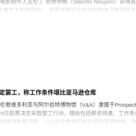
制作人瓦伦丁·努贾伊姆（Valentin Noujaïm）获得首
签署的一项行政命令中，特朗普批评史密森尼学会宣扬“将美
中海影像艺术制作资助”。这项资助旨在支持地中海沿岸地区艺
成有害且具有压迫性的叙事”。同年8月，白宫官网刊登的
艺术作品，金额25000欧元。
一步扩大了批评范围，点名多家博物馆，指责其展览和
冒犯性”。
的努贾伊姆从九位入围艺术家中脱颖而出，其创作游走于纪
，以散文电影的形式探讨由权力与崩塌塑造的建筑空间
》今年4月报道称，由于特朗普试图介入史密森尼学会董
间视为承载着记忆、监视与控制体系的活体。他常驻巴
序，相关任命工作被刻意放缓。
在纽约现代艺术博物馆和伦敦当代艺术中心展出。
会是一家专注于影像艺术创作的非营利组织，致力于扶持
术家。基金会主要通过资助和委任创作，在全球范围内
作。
决定罢工，称工作条件堪比亚马逊仓库
敦维多利亚与阿尔伯特博物馆（V&A）隶属于Prospec
29日投票决定采取罢工行动，理由包括薪资待遇、工作条
的使用权等问题。V&A在伦敦地区共运营四家博物馆，
物馆、Stratford的V&A东馆和V&A东馆典藏库（V&A