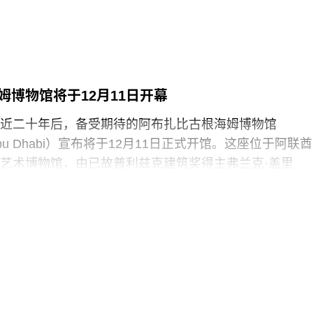
top Oil）的学生分支发展而来。行动中，两人高声呼吁英国停
来。随后，其中一人将红色液体泼洒在展厅地面，引发
随即被警方逮捕。
英国艺术机构正接连成为抗议活动的现场。就在该事件
姆博物馆将于12月11日开幕
轻的气候行动人士因向文森特·梵高1888年作品《向日葵
近二十年后，备受期待的阿布扎比古根海姆博物馆
汤而被判处监禁。庭审中，陪审团获悉，毕加索画作本
m Abu Dhabi）宣布将于12月11日正式开馆。这座位于阿联酋
在地面的红色水性颜料渗入了展厅地面，污染了大理石
艺术博物馆，由已故普利兹克建筑奖得主弗兰克·盖里
造成美术馆约8000英镑的损失，其中仅约270英镑用于清
y）设计，也是所罗门·R·古根海姆基金会（Solomon R.
用于地面修复、工作人员额外工时酬劳以及重新开放展
 Foundation）继纽约、毕尔巴鄂和威尼斯之后最新加入其全
，部分费用源于馆方自行决定采用何种修复方案，而非
损害，但这一论点最终未获法院采纳。
博物馆占地逾80万平方英尺，将成为古根海姆体系中规
30个展厅，室内展览面积约12.5万平方英尺。建筑外观
以非传统方式组合而成，表面覆以不锈钢网、缟玛瑙和
80英尺。据《纽约时报》报道，该馆也是古根海姆体系中