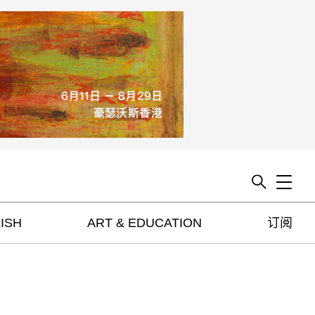
Toggle
ISH
ART & EDUCATION
订阅
artguide
新闻
展评
杂志