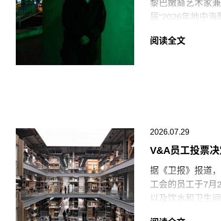
黎巴嫩裔艺术家兼电影
在2025年3月
届“2026年地
和西方价值观描绘
术家创作新的影像
一篇未署名文章进
阅读全文
共传播内容具有“
出生于1991年
片与虚构叙事之间
此外，《纽约时报
他的作品将城市空
会新成员的任命程
和雅典，其作品曾
哈恩·内夫肯基金
兴及中生代影像艺
2026.07.29
持影像新作品的创
V&A员工投票
据《卫报》报道，伦
工会的员工于7月
以及饮水和卫生间
括南肯辛顿的V&A博