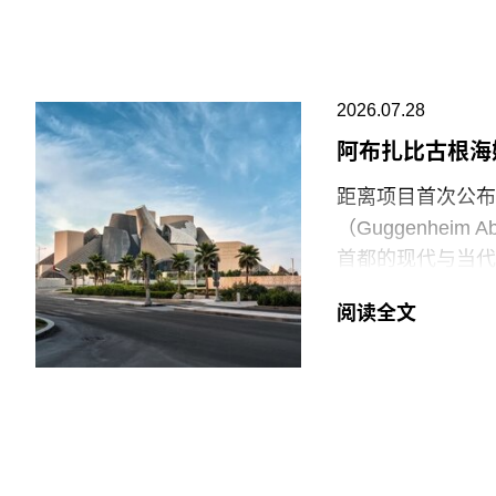
油”（Just S
与以色列的贸易往
场观众惊呼，两人
2026.07.28
此次行动发生时，
阿布扎比古根海
生几天前，两名年
距离项目首次公布
的玻璃罩泼洒番茄
（Guggenhei
并未受损，但泼洒
首都的现代与当代
脚线。此次事件共
（Frank Gehr
洁，其余费用主要
阅读全文
Guggenheim
等支出。辩方主张
网络的成员机构。
议行为本身造成的
阿布扎比古根海姆
最大的分馆，内设
十个雕塑般的锥体
璃等材料，高达2