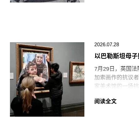
要求V&A在一年内
同创立了贾德森舞蹈剧
重塑了现代舞的发
品，就像一颗投入
福蒂于1935年
2026.07.28
法西斯领导人贝尼托·
公民身份时，福蒂
以巴勒斯坦母子
兰的里德学院（Re
7月29日，英国
艺术家罗伯特·莫里
加索画作的抗议者
普林-拉思罗普学校（H
家美术馆的一场抗
Workshop of
贾伊·哈莱（Jai
阅读全文
菲尔德（Monday
巴勒斯坦母亲怀抱
年的作品《母性》
拉（Ali Jada
议者隶属于“青年诉