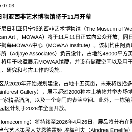
.07.03
日利亚西非艺术博物馆将于11月开幕
尼日利亚贝宁城的西非艺术博物馆（The Museum of We
rican Art ，MOWAA）将于11月11日正式向公众开放，同
揭幕MOWAA中心（MOWAA Institute）。该机构由阿贾
所（Adjaye Associates）负责设计，占地约48000平方
，将用于收藏展示MOWAA馆藏，并设有储藏空间以及用
复、研究和考古工作的设施。
区从2020年开始规划建设，占地十五英亩，未来将包括
rest Gallery），展示超过2000种本土植物并举办场
ens），一家精品酒店，以及一个专门的表演空间。此外，一栋殖
区计划于2028年全面开放。
ry Homecoming）将持续至2026年4月26日，展品将分布在
术策展人艾恩德雷娅·埃梅利夫（Aindrea Emelife