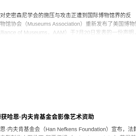
对史密森尼学会的施压与攻击正遭到国际博物馆界的反
协会（Museums Association）重新发布了美国博物
 Alliance of Museums，AAM）于7月20日发表的一份声明
“国家级博物馆体系”所发起的公开且政治化的攻击。
政府签署行政命令，要求史密森尼学会美国国家历史博
，以“纠正博物馆所呈现的不准确信息”。7月4日，特朗普
达162页的报告，批评史密森尼学会及其管理层“未能完
这一基本使命”。
声明中表示：“我们谴责特朗普政府持续攻击史密森尼学
保存、研究和诠释美国历史、艺术、科学与文化的博物
馆如何呈现历史、艺术、科学、文化及自然世界的方式
姆获哈恩·内夫肯基金会影像艺术资助
项工作的博物馆专业人员进行人身攻击，正在威胁全国
立性。”
内夫肯基金会（Han Nefkens Foundation）宣布，法