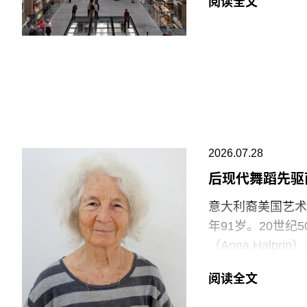
阅读全文
East Storeh
中，82%的Pro
95%投票支持除
罢工行动。
V&A东馆典藏库
的藏品。负责馆内
位同事到岗接替后
允许将食物或饮料
2026.07.28
后现代舞蹈先驱
“这种展示我们文
充分保障的员工来实
意大利裔美国艺术家
Clancy）告
年91岁。20世
逊等企业的劳动实
（Anna Halp
会感到震惊。”
Construct
阅读全文
通过倚靠、攀爬、
V&A东馆典藏库
Rainer）和史蒂