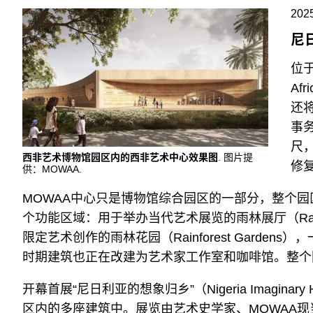
2025
尼
位于
Af
还将
事务
尺
西非艺术博物馆园区内的西非艺术中心效果图
. 图片提
修
供：MOWAA.
MOWAA中心只是博物馆综合园区的一部分，整个园
个功能区域：用于举办当代艺术展览的雨林展厅（Rainfo
限定艺术创作的雨林花园（Rainforest Gard
时期建筑也正在改建为艺术家工作室和咖啡馆。整个园
开幕首展“尼日利亚的想象归乡”（Nigeria Imagina
区内的多座建筑中。展览由艺术史学家、MOWAA现当代艺