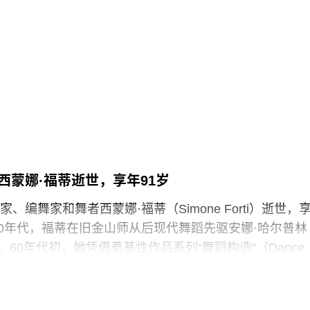
ouse），以及Bethnal Green的青年V&A博物馆。在这四家机构
spect工会成员参与了投票，其中83%投票支持罢工行动，
罢工以外的其他行动。V&A东馆典藏库的员工100%投票支
于2025年5月开放，向公众展示了数千件尚未在其他场馆展
“预约展品”项目的员工必须全程陪同调取馆藏，只有在另
，才能去洗手间。与他们服务的公众一样，这些员工也
带入主展厅或储藏区。
西蒙娜·福蒂逝世，享年91岁
化遗产的创新模式，竟是由那些连上厕所或喝口水都得不
现的，”Prospect工会秘书长迈克·克兰西（Mike
、编舞家和舞者西蒙娜·福蒂（Simone Forti）逝世，
诉《卫报》。“如果参观者得知，工会一直反对的那些存在于亚
纪50年代，福蒂在旧金山师从后现代舞蹈先驱安娜·哈尔普林
践，竟然也存在于一家国际知名的文化机构时，他们一
rin）。60年代初，她凭借奠基性作品系列“舞蹈构造”（Dance
ions）迅速崭露头角。这组作品以廉价的现成物为媒介，引导舞
吹口哨等即兴动作展开表演，对伊冯娜·雷纳（Yvonne
的员工正在争取两次各15分钟的带薪休息时间。工会成员
夫·帕克斯顿（Steve Paxton）产生了深远影响，促使两人