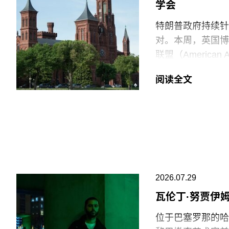
学会
特朗普政府持续针
对。本周，英国博物馆
联盟（American
强烈谴责针对美国
阅读全文
就在上周，特朗普
馆设置临时告示牌
府还发布了一份长
阐释美国历史遗产
美国博物馆联盟在
会，以及那些负责
2026.07.29
专业人士。将博物
瓦伦丁·努贾伊
治化，并对从事这
物馆的完整性与独
位于巴塞罗那的哈恩·