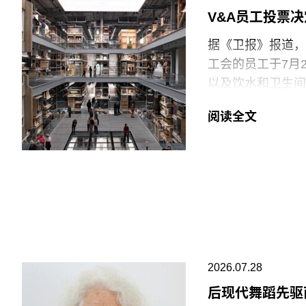
持影像新作品的创
V&A员工投票
据《卫报》报道，伦
工会的员工于7月
以及饮水和卫生间
括南肯辛顿的V&A博
阅读全文
East Storeh
中，82%的Pro
95%投票支持除
罢工行动。
V&A东馆典藏库
的藏品。负责馆内
位同事到岗接替后
允许将食物或饮料
2026.07.28
后现代舞蹈先驱
“这种展示我们文