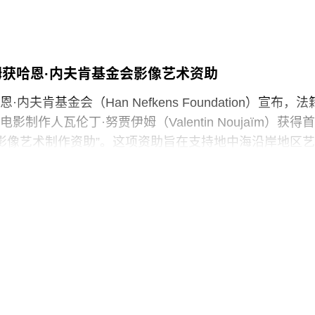
声明中表示：“我们谴责特朗普政府持续攻击史密森尼学
保存、研究和诠释美国历史、艺术、科学与文化的博物
馆如何呈现历史、艺术、科学、文化及自然世界的方式
姆获哈恩·内夫肯基金会影像艺术资助
项工作的博物馆专业人员进行人身攻击，正在威胁全国
立性。”
内夫肯基金会（Han Nefkens Foundation）宣布，法
制作人瓦伦丁·努贾伊姆（Valentin Noujaïm）获得首
签署的一项行政命令中，特朗普批评史密森尼学会宣扬“将美
中海影像艺术制作资助”。这项资助旨在支持地中海沿岸地区艺
成有害且具有压迫性的叙事”。同年8月，白宫官网刊登的
艺术作品，金额25000欧元。
一步扩大了批评范围，点名多家博物馆，指责其展览和
冒犯性”。
的努贾伊姆从九位入围艺术家中脱颖而出，其创作游走于纪
，以散文电影的形式探讨由权力与崩塌塑造的建筑空间
》今年4月报道称，由于特朗普试图介入史密森尼学会董
间视为承载着记忆、监视与控制体系的活体。他常驻巴
序，相关任命工作被刻意放缓。
在纽约现代艺术博物馆和伦敦当代艺术中心展出。
会是一家专注于影像艺术创作的非营利组织，致力于扶持
术家。基金会主要通过资助和委任创作，在全球范围内