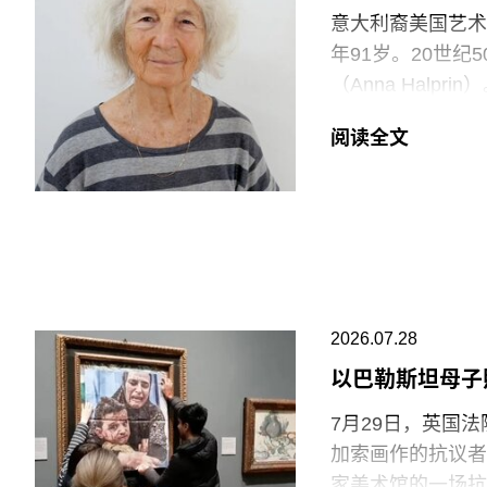
充分保障的员工来实
意大利裔美国艺术家
Clancy）告
年91岁。20世
逊等企业的劳动实
（Anna Halp
会感到震惊。”
Construct
阅读全文
通过倚靠、攀爬、
V&A东馆典藏库
Rainer）和史蒂
要求V&A在一年内
同创立了贾德森舞蹈剧
重塑了现代舞的发
品，就像一颗投入
福蒂于1935年
2026.07.28
法西斯领导人贝尼托·
公民身份时，福蒂
以巴勒斯坦母子
兰的里德学院（Re
7月29日，英国
艺术家罗伯特·莫里
加索画作的抗议者
普林-拉思罗普学校（H
家美术馆的一场抗