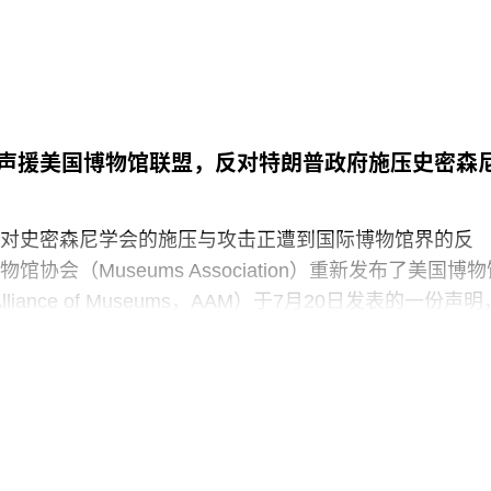
声援美国博物馆联盟，反对特朗普政府施压史密森
对史密森尼学会的施压与攻击正遭到国际博物馆界的反
协会（Museums Association）重新发布了美国博物
 Alliance of Museums，AAM）于7月20日发表的一份声明
“国家级博物馆体系”所发起的公开且政治化的攻击。
政府签署行政命令，要求史密森尼学会美国国家历史博
，以“纠正博物馆所呈现的不准确信息”。7月4日，特朗普
达162页的报告，批评史密森尼学会及其管理层“未能完
这一基本使命”。