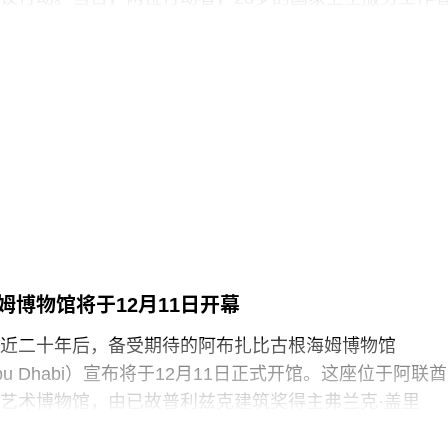
 Halai）和21岁的政治与国际关系专业学生蒙代-马拉奇·罗
-Malachi Rosenfeld）在博物馆开放期间进入展厅，用一
浑身是血孩子、悲痛哭泣的照片覆盖了巴勃罗·毕加索190
（
Motherhood
）。这张照片由巴勒斯坦摄影记者阿里·贾
llah）于2024年3月以色列围困加沙希法医院期间拍摄。两名抗
求”（Youth Demand），该组织由气候行动组织“停止石
top Oil）的学生分支发展而来。行动中，两人高声呼吁英国停
来。随后，其中一人将红色液体泼洒在展厅地面，引发
随即被警方逮捕。
英国艺术机构正接连成为抗议活动的现场。就在该事件
姆博物馆将于12月11日开幕
轻的气候行动人士因向文森特·梵高1888年作品《向日葵
近二十年后，备受期待的阿布扎比古根海姆博物馆
汤而被判处监禁。庭审中，陪审团获悉，毕加索画作本
m Abu Dhabi）宣布将于12月11日正式开馆。这座位于阿联酋
在地面的红色水性颜料渗入了展厅地面，污染了大理石
艺术博物馆，由已故普利兹克建筑奖得主弗兰克·盖里
造成美术馆约8000英镑的损失，其中仅约270英镑用于清
y）设计，也是所罗门·R·古根海姆基金会（Solomon R.
用于地面修复、工作人员额外工时酬劳以及重新开放展