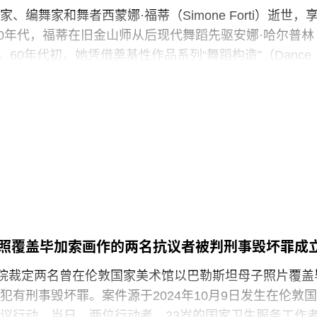
现的，”Prospect工会秘书长迈克·克兰西（Mike
、编舞家和舞者西蒙娜·福蒂（Simone Forti）逝世，
诉《卫报》。“如果参观者得知，工会一直反对的那些存在于亚
纪50年代，福蒂在旧金山师从后现代舞蹈先驱安娜·哈尔普林
践，竟然也存在于一家国际知名的文化机构时，他们一
rin）。60年代初，她凭借奠基性作品系列“舞蹈构造”（Dance
ions）迅速崭露头角。这组作品以廉价的现成物为媒介，引导舞
吹口哨等即兴动作展开表演，对伊冯娜·雷纳（Yvonne
的员工正在争取两次各15分钟的带薪休息时间。工会成员
夫·帕克斯顿（Steve Paxton）产生了深远影响，促使两人
获得“伦敦生活工资雇主”认证（London
院（Judson Dance Theater），其成员在此后十年
展轨迹。多年后，帕克斯顿曾写道：“福蒂这组激进的作
平静池塘中的石子，激起的涟漪不断向外扩散。”
3月25日出生于意大利佛罗伦萨的一个犹太家庭。三年后，当
墨索里尼（Benito Mussolini）开始剥夺意大利犹太人
全家逃往美国，最终定居洛杉矶。她曾进入俄勒冈州波
照覆盖毕加索画作的两名抗议者被判刑事毁坏罪成
ed College）就读，但中途退学，并与当时的伴侣、观
法院裁定两名曾在伦敦国家美术馆以巴勒斯坦母子照片覆盖
斯（Robert Morris）搬到旧金山。在那里，她先后于哈
犯有刑事毁坏罪。案件源于2024年10月9日发生在伦敦国
alprin-Lathrop School）和马林舞蹈工作室（Dance
议行动。当日，两位行动者，23岁的国家卫生服务工作