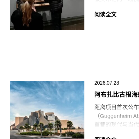
Workshop of
贾伊·哈莱（Jai
阅读全文
菲尔德（Monday
巴勒斯坦母亲怀抱
年的作品《母性》
拉（Ali Jada
议者隶属于“青年诉
油”（Just S
与以色列的贸易往
场观众惊呼，两人
2026.07.28
此次行动发生时，
阿布扎比古根海
生几天前，两名年
距离项目首次公布
的玻璃罩泼洒番茄
（Guggenhei
并未受损，但泼洒
首都的现代与当代
脚线。此次事件共
（Frank Gehr
洁，其余费用主要