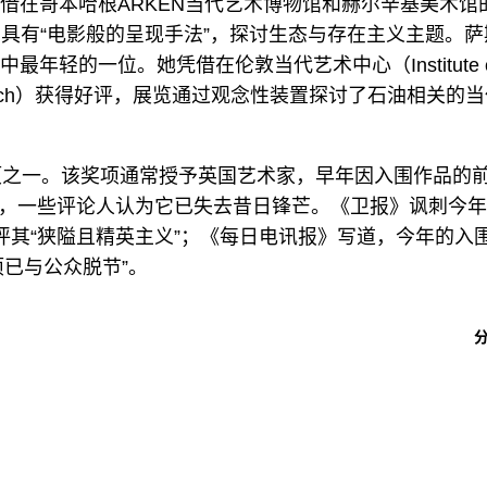
借在哥本哈根ARKEN当代艺术博物馆和赫尔辛基美术馆
展览具有“电影般的呈现手法”，探讨生态与存在主义主题。萨
轻的一位。她凭借在伦敦当代艺术中心（Institute o
rale Patch）获得好评，展览通过观念性装置探讨了石油相关的
奖项之一。该奖项通常授予英国艺术家，早年因入围作品的
，一些评论人认为它已失去昔日锋芒。《卫报》讽刺今年
评其“狭隘且精英主义”；《每日电讯报》写道，今年的入
已与公众脱节”。