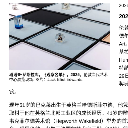
2026
2
伦敦
德尔
Ar
基拉
Hu
特纳
塔诺亚·萨斯拉库，《观察名单》，2025
，伦敦当代艺术
29
中心展览现场. 图片：Jack Elliot Edwards.
奖
镑。
现年51岁的巴克莱出生于英格兰哈德斯菲尔德，他
取材于他在英格兰北部工业区的成长经历。41岁的
韦克菲尔德美术馆（Hepworth Wakefield）举办的首