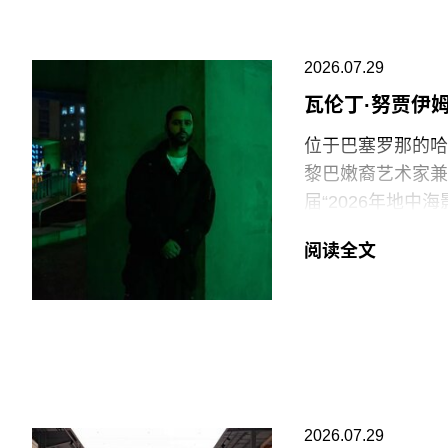
美国博物馆联盟在
会，以及那些负责
2026.07.29
专业人士。将博物
瓦伦丁·努贾伊
治化，并对从事这
物馆的完整性与独
位于巴塞罗那的哈恩·
黎巴嫩裔艺术家兼电影
在2025年3月
届“2026年地
和西方价值观描绘
术家创作新的影像
一篇未署名文章进
阅读全文
共传播内容具有“
出生于1991年
片与虚构叙事之间
此外，《纽约时报
他的作品将城市空
会新成员的任命程
和雅典，其作品曾
哈恩·内夫肯基金
兴及中生代影像艺
2026.07.29