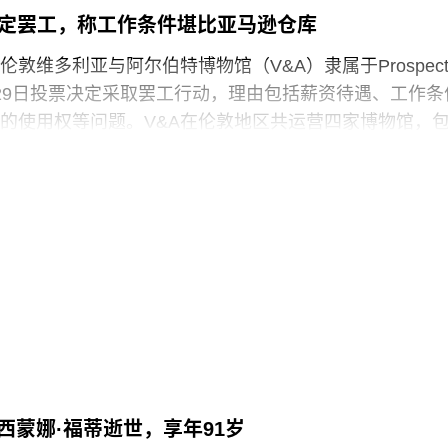
作。
决定罢工，称工作条件堪比亚马逊仓库
敦维多利亚与阿尔伯特博物馆（V&A）隶属于Prospec
29日投票决定采取罢工行动，理由包括薪资待遇、工作条
的使用权等问题。V&A在伦敦地区共运营四家博物馆，
物馆、Stratford的V&A东馆和V&A东馆典藏库（V&A
ouse），以及Bethnal Green的青年V&A博物馆。在这四家机构
spect工会成员参与了投票，其中83%投票支持罢工行动，
罢工以外的其他行动。V&A东馆典藏库的员工100%投票支
于2025年5月开放，向公众展示了数千件尚未在其他场馆展
“预约展品”项目的员工必须全程陪同调取馆藏，只有在另
，才能去洗手间。与他们服务的公众一样，这些员工也
带入主展厅或储藏区。
西蒙娜·福蒂逝世，享年91岁
化遗产的创新模式，竟是由那些连上厕所或喝口水都得不