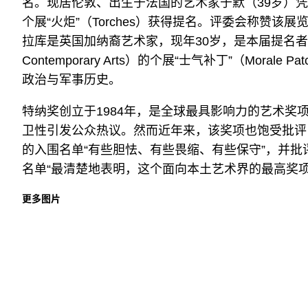
名。现居伦敦、出生于法国的艺术家于默（39岁）凭
个展“火炬”（Torches）获得提名。评委会称赞该
拉库是英国加纳裔艺术家，现年30岁，是本届提名者中最年
Contemporary Arts）的个展“士气补丁”（Mo
政治与军事历史。
特纳奖创立于1984年，是全球最具影响力的艺术
卫性引发公众热议。然而近年来，该奖项也饱受批评
的入围名单“有些胆怯、有些畏缩、有些保守”，并批
名单“最清楚地表明，这个面向本土艺术界的最高奖项
更多图片