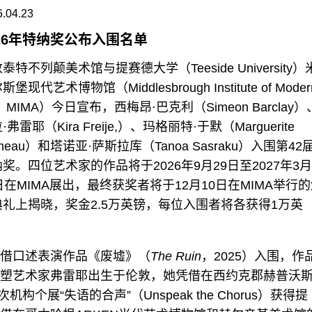
.04.23
026年特纳奖公布入围名单
泰特不列颠美术馆与提赛德大学（Teeside University）
斯堡现代艺术博物馆（Middlesbrough Institute of Moder
t，MIMA）今日宣布，西梅昂·巴克利（Simeon Barclay）
·弗雷耶（Kira Freije,）、玛格丽特·于默（Marguerite
meau）和塔诺亚·萨斯拉库（Tanoa Sasraku）入围第42
奖。四位艺术家的作品将于2026年9月29日至2027年3月
日在MIMA展出，最终获奖者将于12月10日在MIMA举行
典礼上揭晓，奖金2.5万英镑，每位入围者将各获得1万英
凭借口述表演作品《废墟》（
The Ruin
，2025）入围，作
雕塑艺术家弗雷耶出生于伦敦，她凭借在西约克郡赫普沃
次机构个展“失语的合声”（Unspeak the Chorus）获得提