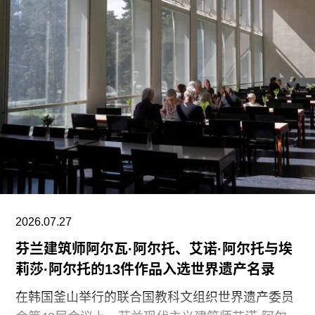
艺术学院一位发言人在接受《芝加哥太阳时报》采
访时表示：“芝加哥艺术学院高度重视每一位员工，
我们也非常感谢保洁团队每天付出的重要工作。我
们决定将保洁服务转为外包模式，是为了更好地支
持博物馆的日常运营；同时，我们优先选择了承诺
向现有保洁员工提供就业机会的合作伙伴。”
代表馆内工会的谈判单位AFSCME 31已正式提出
申诉，认为馆方在最终决定将保洁部门外包之前，
未按合同规定提前通知工会，因此违反了劳资协
议。对此，馆方否认存在违反工会合同条款的行
为。
2026.07.27
芬兰建筑师阿尔瓦·阿尔托、艾诺·阿尔托与埃
莉莎·阿尔托的13件作品入选世界遗产名录
在韩国釜山举行的联合国教科文组织世界遗产委员