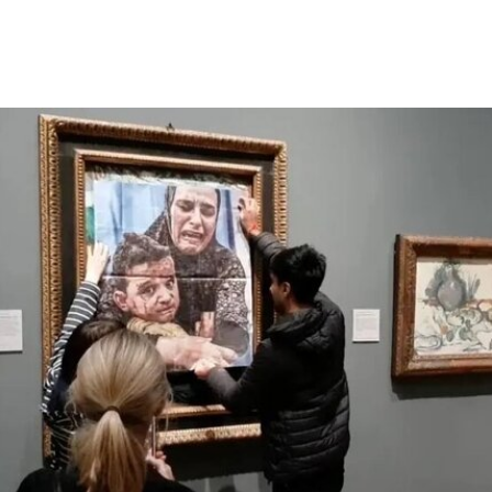
露头角。这组作品以廉价的现成物为媒介，引导舞
者通过倚靠、攀爬、吹口哨等即兴动作展开表演，
对伊冯娜·雷纳（Yvonne Rainer）和史蒂夫·帕克斯
顿（Steve Paxton）产生了深远影响，促使两人共
同创立了贾德森舞蹈剧院（Judson Dance
Theater），其成员在此后十年间重塑了现代舞的
发展轨迹。多年后，帕克斯顿曾写道：“福蒂这组激
进的作品，就像一颗投入平静池塘中的石子，激起
的涟漪不断向外扩散。”
福蒂于1935年3月25日出生于意大利佛罗伦萨的一
个犹太家庭。三年后，当法西斯领导人贝尼托·墨索
里尼（Benito Mussolini）开始剥夺意大利犹太人的
公民身份时，福蒂全家逃往美国，最终定居洛杉
矶。她曾进入俄勒冈州波特兰的里德学院（Reed
College）就读，但中途退学，并与当时的伴侣、观