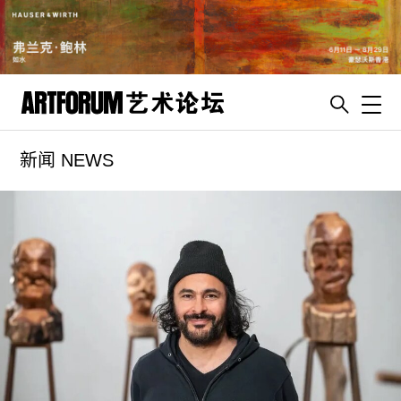
Toggl
新闻 NEWS
artguide
新闻
展评
杂志
专栏
视频
ENGLISH
ART & EDUCATION