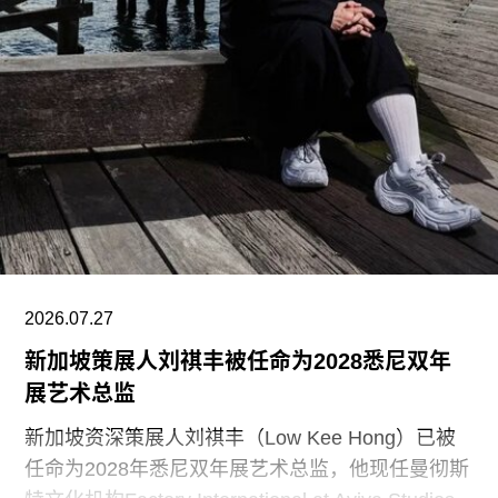
为两人的私人住宅。在13项作品中，有5项位于芬
兰首都赫尔辛基，包括文化之家（House of
Culture，1958）活动中心，以及著名的芬兰大厅
（Finlandia Hall，1971），后者兼具会议中心与音
乐厅功能。
另一项重要作品是赛纳察洛市政厅（Säynätsalo
Town Hall），由阿尔瓦·阿尔托与艾丽莎·阿尔托于
1952年共同完成。艾诺于1949年去世后，阿尔瓦
与艾丽莎结婚。两人还共同建造了位于派延奈湖
（Lake
2026.07.27
新加坡策展人刘祺丰被任命为2028悉尼双年
展艺术总监
新加坡资深策展人刘祺丰（Low Kee Hong）已被
任命为2028年悉尼双年展艺术总监，他现任曼彻斯