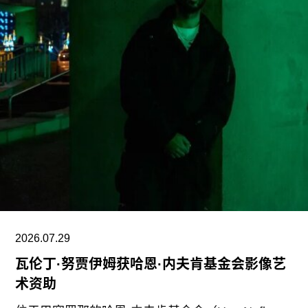
府持续攻击史密森尼学会，以及那些负责保存、研
究和诠释美国历史、艺术、科学与文化的博物馆专
业人士。将博物馆如何呈现历史、艺术、科学、文
化及自然世界的方式政治化，并对从事这项工作的
博物馆专业人员进行人身攻击，正在威胁全国博物
馆的完整性与独立性。”
在2025年3月签署的一项行政命令中，特朗普批评
史密森尼学会宣扬“将美国和西方价值观描绘成有害
且具有压迫性的叙事”。同年8月，白宫官网刊登的
一篇未署名文章进一步扩大了批评范围，点名多家
博物馆，指责其展览和公共传播内容具有“冒犯
性”。
2026.07.29
瓦伦丁·努贾伊姆获哈恩·内夫肯基金会影像艺
此外，《纽约时报》今年4月报道称，由于特朗普
术资助
试图介入史密森尼学会董事会新成员的任命程序，
相关任命工作被刻意放缓。