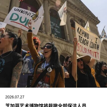
厅，室内展览面积约12.5万平方英尺。建筑外观由
十个雕塑般的锥体以非传统方式组合而成，表面覆
以不锈钢网、缟玛瑙和玻璃等材料，高达280英
尺。据《纽约时报》报道，该馆也是古根海姆体系
中造价最高的博物馆，预计总成本超过10亿美元。
博物馆将重点展示1960年代以来的艺术作品，并自
2009年起开始建立馆藏。不同于传统按时间顺序排
列展品的方式，展览将按主题划分为“抽象”、“流行
文化”、“土地”、“语言”和“叙事”等单元。根据新闻
稿，这种设计旨在邀请观众“按照自己的方式”与艺
术互动。
阿布扎比古根海姆博物馆是阿布扎比耗资数十亿美
元打造的萨迪亚特岛文化区（Saadiyat Island
Cultural District）最新落成的文化机构之一。该文
2026.07.27
化区还包括阿布扎比卢浮宫（Louvre Abu
芝加哥艺术博物馆将裁撤全部保洁人员