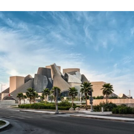
是血孩子、悲痛哭泣的照片覆盖了巴勃罗·毕加索
1901年的作品《母性》（
Motherhood
）。这张照
片由巴勒斯坦摄影记者阿里·贾达拉（Ali
Jadallah）于2024年3月以色列围困加沙希法医院
期间拍摄。两名抗议者隶属于“青年诉求”（Youth
Demand），该组织由气候行动组织“停止石油”
（Just Stop Oil）的学生分支发展而来。行动中，
两人高声呼吁英国停止与以色列的贸易往来。随
后，其中一人将红色液体泼洒在展厅地面，引发现
场观众惊呼，两人随即被警方逮捕。
此次行动发生时，英国艺术机构正接连成为抗议活
动的现场。就在该事件发生几天前，两名年轻的气
候行动人士因向文森特·梵高1888年作品《向日
葵》的玻璃罩泼洒番茄汤而被判处监禁。庭审中，
陪审团获悉，毕加索画作本身并未受损，但泼洒在