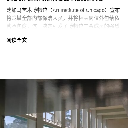
芝加哥艺术博物馆（Art Institute of Chicago）宣布
将裁撤全部内部保洁人员，并将相关岗位外包给私
营承包商。这一决定引发了博物馆工会成员的强烈
反对。
阅读全文
6月29日，博物馆发布了一份关于裁员计划的初步
公告：23名负责展厅和设施清洁工作的工会保洁人
员将失去工作。据芝加哥艺术博物馆工会AICWU
称，许多即将失业的员工已在该机构工作超过20
年。这批员工的最后工作日为8月14日。馆方表
示，这些员工可向即将接手的私营承包商重新申请
原有职位。
工会成员要求博物馆撤销这一决定，并发起请愿活
动，要求恢复保洁员工的职位。AICWU表示，截至
7月21日，请愿书已获得超过1900个签名。芝加哥