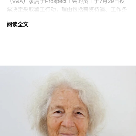
（V&A）隶属于Prospect工会的员工于7月29日投
票决定采取罢工行动，理由包括薪资待遇、工作条
件以及饮水和卫生间的使用权等问题。V&A在伦敦
阅读全文
地区共运营四家博物馆，包括南肯辛顿的V&A博物
馆、Stratford的V&A东馆和V&A东馆典藏库（V&A
East Storehouse），以及Bethnal Green的青年
V&A博物馆。在这四家机构中，82%的Prospect工
会成员参与了投票，其中83%投票支持罢工行动，
95%投票支持除罢工以外的其他行动。V&A东馆典
藏库的员工100%投票支持罢工行动。
V&A东馆典藏库于2025年5月开放，向公众展示了
数千件尚未在其他场馆展出的藏品。负责馆内“预约
展品”项目的员工必须全程陪同调取馆藏，只有在另
一位同事到岗接替后，才能去洗手间。与他们服务
的公众一样，这些员工也不允许将食物或饮料带入
主展厅或储藏区。