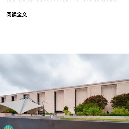
特文化机构Factory International at Aviva Studios
创意总监，曾担任新加坡双年展创始总监。
阅读全文
2026年悉尼双年展于今年3月至6月举行，主题
“rememory”取自托妮·莫里森（Toni Morrison）
1987年的小说《宠儿》（
Beloved
）。本届双年展
艺术总监、阿联酋策展人胡尔·卡西米（Hoor Al
Qasimi）因被认为偏袒支持巴勒斯坦的参展艺术家
而受到批评。对此，悉尼双年展否认了有关歧视或
偏袒的指控。
作为2028年悉尼双年展艺术总监，刘祺丰表示，他
计划在展览筹备阶段与澳大利亚原住民社群展开交
流。他在接受《艺术新闻》采访时表示：“原住民社
群对我策展实践的重要影响之一，在于他们让我思
考的时间跨度不再局限于双年展的三个月，而是将
视野扩展至数十万年的时间尺度。”