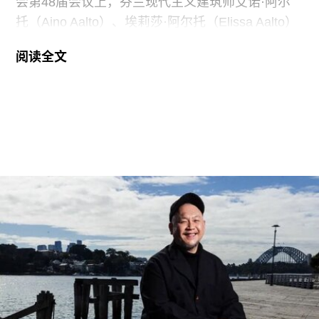
会第48届会议上，芬兰现代主义建筑师艾诺·阿尔
托（Aino Aalto）、埃莉莎·阿尔托（Elissa Aalto）
和阿尔瓦·阿尔托（Alvar Aalto）的13项建筑作品被
阅读全文
列入世界遗产名录。这组统称为“阿尔托作品”
（Aalto Works）的建筑群是首个获此殊荣的芬兰现
代主义建筑作品。
“阿尔托作品” 包括阿尔瓦·阿尔托于1928年至1988
年间设计完成的一系列建筑、社区开发项目及校园
空间，涵盖住宅、公共、市政、社区及文化建筑。
根据联合国教科文组织的说明，这些作品展现了“以
人为本、因地制宜且富有同理心的设计理念，体现
了芬兰对现代建筑的重要贡献”。
入选项目中最早期的代表作之一是位于赫尔辛基的
“阿尔瓦·阿尔托之家”（Aalto House，1936），由
阿尔瓦·阿尔托与其妻子艾诺·阿尔托共同设计，作