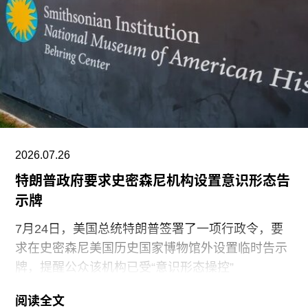
除了领导新加坡双年展外，刘祺丰还曾担任新加坡
艺术节艺术总监，以及香港西九龙文化区管理局戏
剧与表演艺术部主管。
2026.07.26
特朗普政府要求史密森尼机构设置意识形态告
示牌
7月24日，美国总统特朗普签署了一项行政令，要
求在史密森尼美国历史国家博物馆外设置临时告示
牌，提醒公众该机构已受“意识形态操控”
（ideological capture）。该命令标志着特朗普政府
阅读全文
持续针对史密森尼学会施压行动的进一步升级。他