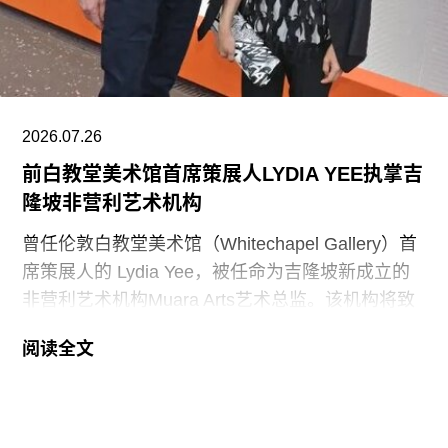
于美国历史准确信息的地点和资源”。不过政府并未
具体说明其认可的具体地点或资源为何。
该行政令还指责博物馆在美国建国250周年之际未
能“适当地表彰”《独立宣言》签署者，并要求内政
部长“在由国家公园管理局维护的人行道、步道及其
2026.07.26
他公共场所设置临时展览或标识，以纠正博物馆内
前白教堂美术馆首席策展人LYDIA YEE执掌吉
呈现的不准确信息”。
隆坡非营利艺术机构
史密森尼学会尚未就行政令发表公开评论。上周，
曾任伦敦白教堂美术馆（Whitechapel Gallery）首
哈蒂格出席了一场国会听证会，期间
席策展人的 Lydia Yee，被任命为吉隆坡新成立的
非营利艺术机构Muara Arts艺术总监。该机构将致
力于推广东南亚现当代艺术，计划于今年11月1日
阅读全文
正式开幕。与美术馆配套建设的一座表演艺术剧场
预计将于2029年落成。
Muara Arts 坐落于吉隆坡历史悠久的步行广场