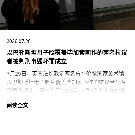
念艺术家罗伯特·莫里斯（Robert Morris）搬到旧金
山。在那里，她先后于哈尔普林-拉思罗普学校
（Halprin-Lathrop School）和马林舞蹈工作室
（Dance Workshop of
2026.07.28
以巴勒斯坦母子照覆盖毕加索画作的两名抗议
者被判刑事毁坏罪成立
7月29日，英国法院裁定两名曾在伦敦国家美术馆
以巴勒斯坦母子照片覆盖毕加索画作的抗议者犯有
刑事毁坏罪。案件源于2024年10月9日发生在伦敦
国家美术馆的一场抗议行动。当日，两位行动者，
阅读全文
23岁的国家卫生服务工作者贾伊·哈莱（Jai Halai）
和21岁的政治与国际关系专业学生蒙代-马拉奇·罗
森菲尔德（Monday-Malachi Rosenfeld）在博物馆
开放期间进入展厅，用一张巴勒斯坦母亲怀抱浑身