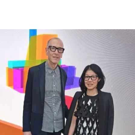
认为该机构所体现的理念与共和党价值观背道而
驰。此前，特朗普政府已于2025年3月发布行政命
令，要求这一由国会拨款、依法独立运作的机构弘
扬“美国的伟大”。
其中，美国国家历史博物馆已成为特朗普持续抨击
的主要目标。在本月初发布的一份长达162页的报
告中，政府指责博物馆馆长安西娅·M·哈蒂格
（Anthea M. Hartig）在展览中传播“激进的行动主
义意识形态”。
根据这一行政令，新的指示牌将告知参观者，博物
馆现有展览“应予以改造”，以符合政府近期发布的
题为《拯救美国的故事：史密森尼学会美国国家历
史博物馆如何因意识形态操控而抹杀我们的历史遗
产》的报告。指示牌还将“引导游客前往能够获取关