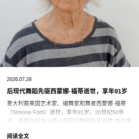
“这种展示我们文化遗产的创新模式，竟是由那些连
上厕所或喝口水都得不到充分保障的员工来实现
的，”Prospect工会秘书长迈克·克兰西（Mike
Clancy）告诉《卫报》。“如果参观者得知，工会一
直反对的那些存在于亚马逊等企业的劳动实践，竟
然也存在于一家国际知名的文化机构时，他们一定
会感到震惊。”
V&A东馆典藏库的员工正在争取两次各15分钟的带
2026.07.28
薪休息时间。工会成员还要求V&A在一年内获得“伦
后现代舞蹈先驱西蒙娜·福蒂逝世，享年91岁
敦生活工资雇主”认证（London
意大利裔美国艺术家、编舞家和舞者西蒙娜·福蒂
（Simone Forti）逝世，享年91岁。20世纪50年
代，福蒂在旧金山师从后现代舞蹈先驱安娜·哈尔普
林（Anna Halprin）。60年代初，她凭借奠基性作
阅读全文
品系列“舞蹈构造”（Dance Constructions）迅速崭