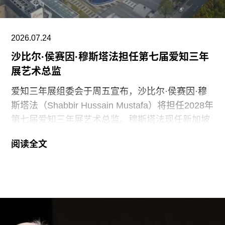
2026.07.24
沙比尔·侯赛因·穆斯塔法担任第七届爱知三年
展艺术总监
爱知三年展组委会于周五宣布，沙比尔·侯赛因·穆
斯塔法（Shabbir Hussain Mustafa）将担任2028年
第七届爱知三年展艺术总监。穆斯塔法现任新加坡
美术馆首席策展人，组委会表示作出该选择的原因
阅读全文
是其卓越的策展履历，以及能够为三年展带来崭新
且国际化视野的能力。
穆斯塔法拥有丰富的策展经验。2013年至2023年
间，他曾担任新加坡国家美术馆高级策展人，此后
在阿布扎比古根海姆美术馆担任高级策展人兼展览