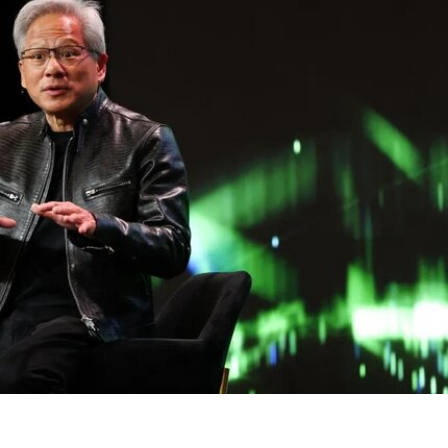
部主管。2015年，他策划了第56届威尼斯双年展新
加坡馆。穆斯塔法还于2018年共同策划了达卡艺术
峰会，目前他正参与筹备将于2026年11月在多哈举
行的首届卡塔尔鲁拜亚四年展（Rubaiya
Qatar）。2017年至2022年，他曾担任柏林世界文
化宫（Haus der Kulturen der Welt）项目委员会成
员。自2025年起，他还担任国际现代艺术博物馆与
收藏委员会（CIMAM）理事。
上一届爱知三年展于2025年举行，主题为“灰烬与
蔷薇之间的时光”（A Time Between Ashes and
Roses），由沙迦艺术基金会主席兼创始人胡尔·卡
西米（Hoor Al Qasimi）担任艺术总监。
2026.07.22