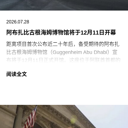
地面的红色水性颜料渗入了展厅地面，污染了大理
石踢脚线。此次事件共造成美术馆约8000英镑的损
失，其中仅约270英镑用于清洁，其余费用主要用
2026.07.28
于地面修复、工作人员额外工时酬劳以及重新开放
阿布扎比古根海姆博物馆将于12月11日开幕
展厅等支出。辩方主张，部分费用源于馆方自行决
定采用何种修复方案，而非抗议行为本身造成的损
距离项目首次公布近二十年后，备受期待的阿布扎
害，但这一论点最终未获法院采纳。
比古根海姆博物馆（Guggenheim Abu Dhabi）宣
布将于12月11日正式开馆。这座位于阿联酋首都的
现代与当代艺术博物馆，由已故普利兹克建筑奖得
阅读全文
主弗兰克·盖里（Frank Gehry）设计，也是所罗门
·R·古根海姆基金会（Solomon R. Guggenheim
Foundation）继纽约、毕尔巴鄂和威尼斯之后最新
加入其全球网络的成员机构。
阿布扎比古根海姆博物馆占地逾80万平方英尺，将
成为古根海姆体系中规模最大的分馆，内设30个展