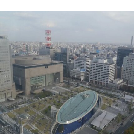
Medan Pasar，位于鹅麦河（Gombak River）与巴
生河（Klang River）交汇处。美术馆将利用经过改
造的传统店屋，打造约2万平方英尺的展览空间。
该机构由律师尚蒂·坎迪亚（Shanthi Kandiah）与
私募股权投资人布拉马尔·瓦苏德万（Brahmal
Vasudevan）共同创立，并由两人于2010年成立的
马来西亚非营利组织Creador Foundation负责运
营。
在新职位上，Yee将运用其策划现当代艺术展览的
丰富经验，负责Muara Arts的展览规划、空间布局
及整体艺术发展方向。11月1日，Muara Arts将以
群展“东南亚艺术 A-Z：一部批判性词典”（A–Z of
Southeast Asian Art: A Critical Dictionary） 正式向
公众开放。展览将汇集40余位艺术家的作品，涵盖
纺织、装置、影像、绘画、雕塑等多种创作媒介。