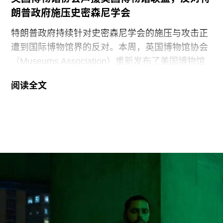
朗普政府施压史密森尼学会
特朗普政府持续针对史密森尼学会的施压与攻击正
遭到国际博物馆界的反对。本周，英国博物馆协会
（Museums Association）重新发布了美国博物馆
联盟（American Alliance of Museums，AAM）于7
阅读全文
月20日发表的一份声明，强烈谴责针对美国“国家
级博物馆体系”所发起的公开且政治化的攻击。
就在上周，特朗普政府签署行政命令，要求史密森
尼学会美国国家历史博物馆设置临时告示牌，以“纠
正博物馆所呈现的不准确信息”。7月4日，特朗普
政府还发布了一份长达162页的报告，批评史密森
尼学会及其管理层“未能完成阐释美国历史遗产这一
基本使命”。
美国博物馆联盟在声明中表示：“我们谴责特朗普政