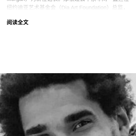
纽约迪亚艺术基金会（Dia Art Foundation）总监，
她将接替玛丽亚·巴尔肖（Maria Balshaw）的职
阅读全文
位，后者在担任馆长九年后于今年春季离任。摩根
将于2027年1月正式履新。作为馆长，她将负责管
理泰特不列颠美术馆、泰特现代美术馆以及位于位
于利物浦和圣艾夫斯的分馆。
摩根曾在2002年至2014年间在泰特美术馆担任过
多个职务，包括国际艺术策展人，因此一直被视为
这一职位的热门人选。不过薪酬问题曾是任命过程
中的重要障碍，因为摩根在迪亚艺术基金会的收入
明显高于巴尔肖。泰特美术馆主席罗兰·拉德
（Roland Rudd）向《卫报》透露，摩根在接受这
一职位时接受了“大幅降薪”。
摩根加入泰特美术馆之际，正值该机构处于动荡时