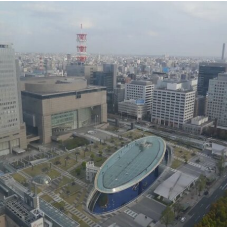
生河（Klang River）交汇处。美术馆将利用经过改
造的传统店屋，打造约2万平方英尺的展览空间。
该机构由律师尚蒂·坎迪亚（Shanthi Kandiah）与
私募股权投资人布拉马尔·瓦苏德万（Brahmal
Vasudevan）共同创立，并由两人于2010年成立的
马来西亚非营利组织Creador Foundation负责运
营。
在新职位上，Yee将运用其策划现当代艺术展览的
丰富经验，负责Muara Arts的展览规划、空间布局
及整体艺术发展方向。11月1日，Muara Arts将以
群展“东南亚艺术 A-Z：一部批判性词典”（A–Z of
Southeast Asian Art: A Critical Dictionary） 正式向
公众开放。展览将汇集40余位艺术家的作品，涵盖
纺织、装置、影像、绘画、雕塑等多种创作媒介。