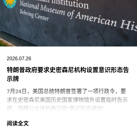
艺术节艺术总监，以及香港西九龙文化区管理局戏
剧与表演艺术部主管。
2026.07.26
特朗普政府要求史密森尼机构设置意识形态告
示牌
7月24日，美国总统特朗普签署了一项行政令，要
求在史密森尼美国历史国家博物馆外设置临时告示
牌，提醒公众该机构已受“意识形态操控”
（ideological capture）。该命令标志着特朗普政府
阅读全文
持续针对史密森尼学会施压行动的进一步升级。他
认为该机构所体现的理念与共和党价值观背道而