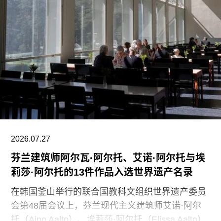
访时表示：“芝加哥艺术学院高度重视每一位员工，
我们也非常感谢保洁团队每天付出的重要工作。我
们决定将保洁服务转为外包模式，是为了更好地支
持博物馆的日常运营；同时，我们优先选择了承诺
向现有保洁员工提供就业机会的合作伙伴。”
代表馆内工会的谈判单位AFSCME 31已正式提出
申诉，认为馆方在最终决定将保洁部门外包之前，
未按合同规定提前通知工会，因此违反了劳资协
议。对此，馆方否认存在违反工会合同条款的行
为。
2026.07.27
芬兰建筑师阿尔瓦·阿尔托、艾诺·阿尔托与埃
莉莎·阿尔托的13件作品入选世界遗产名录
在韩国釜山举行的联合国教科文组织世界遗产委员
会第48届会议上，芬兰现代主义建筑师艾诺·阿尔
托（Aino Aalto）、埃莉莎·阿尔托（Elissa Aalto）