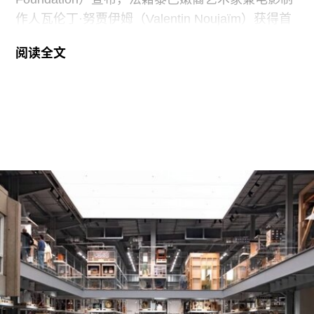
作人瓦伦丁·努贾伊姆（Valentin Noujaïm）获得首
届“2026年地中海影像艺术制作资助”。这项资助旨
阅读全文
在支持地中海沿岸地区艺术家创作新的影像艺术作
品，金额25000欧元。
出生于1991年的努贾伊姆从九位入围艺术家中脱颖
而出，其创作游走于纪录片与虚构叙事之间，以散
文电影的形式探讨由权力与崩塌塑造的建筑空间。
他的作品将城市空间视为承载着记忆、监视与控制
体系的活体。他常驻巴黎和雅典，其作品曾在纽约
现代艺术博物馆和伦敦当代艺术中心展出。
哈恩·内夫肯基金会是一家专注于影像艺术创作的非
营利组织，致力于扶持新兴及中生代影像艺术家。
基金会主要通过资助和委任创作，在全球范围内支
持影像新作品的创作。