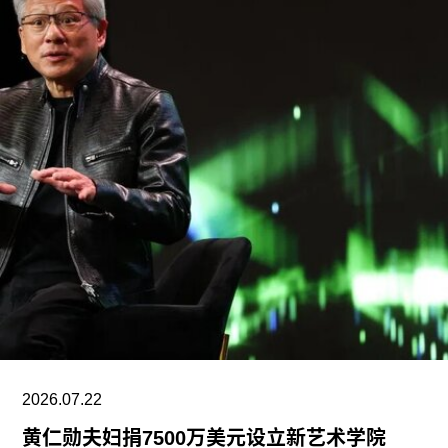
峰会，目前他正参与筹备将于2026年11月在多哈举
行的首届卡塔尔鲁拜亚四年展（Rubaiya
Qatar）。2017年至2022年，他曾担任柏林世界文
化宫（Haus der Kulturen der Welt）项目委员会成
员。自2025年起，他还担任国际现代艺术博物馆与
收藏委员会（CIMAM）理事。
上一届爱知三年展于2025年举行，主题为“灰烬与
蔷薇之间的时光”（A Time Between Ashes and
Roses），由沙迦艺术基金会主席兼创始人胡尔·卡
西米（Hoor Al Qasimi）担任艺术总监。
2026.07.22
黄仁勋夫妇捐7500万美元设立新艺术学院