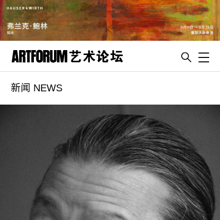
Toggl
新闻 NEWS
artguide
新闻
展评
杂志
专栏
视频
ENGLISH
ART & EDUCATION