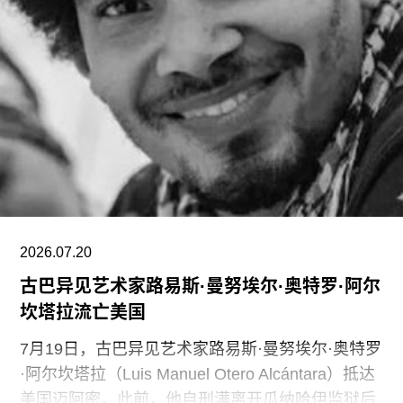
期。泰特美术馆目前正面临财务困境，最近的一份
报告显示其运营处于亏损状态。泰特美术馆曾试图
通过裁员来解决资金问题，导致员工士气急剧下降
并引发了罢工。此外，尽管翠西·艾敏和弗里达·卡
罗的展览广受好评，但去年泰特不列颠美术馆和泰
特现代美术馆的参观人数仍远低于疫情前的水平。
摩根于2015年加入迪亚艺术基金会担任总监。任职
期间，她丰富了基金会的藏品结构，并增加了女性
艺术家的代表比例。此前在泰特工作期间，她策划
了广受好评的2015年回顾展“世界走向波普”（The
2026.07.20
古巴异见艺术家路易斯·曼努埃尔·奥特罗·阿尔
坎塔拉流亡美国
7月19日，古巴异见艺术家路易斯·曼努埃尔·奥特罗
·阿尔坎塔拉（Luis Manuel Otero Alcántara）抵达
美国迈阿密。此前，他自刑满离开瓜纳哈伊监狱后