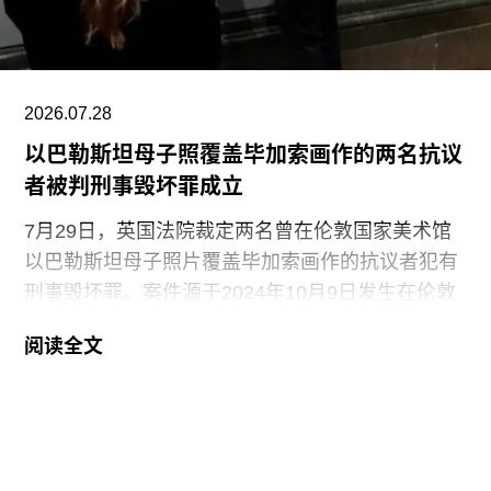
山。在那里，她先后于哈尔普林-拉思罗普学校
（Halprin-Lathrop School）和马林舞蹈工作室
（Dance Workshop of
2026.07.28
以巴勒斯坦母子照覆盖毕加索画作的两名抗议
者被判刑事毁坏罪成立
7月29日，英国法院裁定两名曾在伦敦国家美术馆
以巴勒斯坦母子照片覆盖毕加索画作的抗议者犯有
刑事毁坏罪。案件源于2024年10月9日发生在伦敦
国家美术馆的一场抗议行动。当日，两位行动者，
阅读全文
23岁的国家卫生服务工作者贾伊·哈莱（Jai Halai）
和21岁的政治与国际关系专业学生蒙代-马拉奇·罗
森菲尔德（Monday-Malachi Rosenfeld）在博物馆
开放期间进入展厅，用一张巴勒斯坦母亲怀抱浑身
是血孩子、悲痛哭泣的照片覆盖了巴勃罗·毕加索