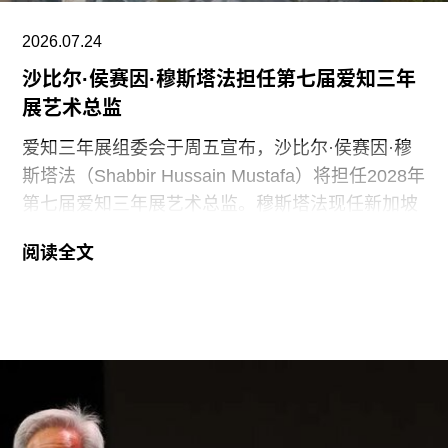
2026.07.24
沙比尔·侯赛因·穆斯塔法担任第七届爱知三年
展艺术总监
爱知三年展组委会于周五宣布，沙比尔·侯赛因·穆
斯塔法（Shabbir Hussain Mustafa）将担任2028年
第七届爱知三年展艺术总监。穆斯塔法现任新加坡
美术馆首席策展人，组委会表示作出该选择的原因
阅读全文
是其卓越的策展履历，以及能够为三年展带来崭新
且国际化视野的能力。
穆斯塔法拥有丰富的策展经验。2013年至2023年
间，他曾担任新加坡国家美术馆高级策展人，此后
在阿布扎比古根海姆美术馆担任高级策展人兼展览
部主管。2015年，他策划了第56届威尼斯双年展新
加坡馆。穆斯塔法还于2018年共同策划了达卡艺术