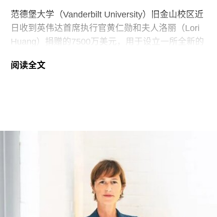
范德堡大学（Vanderbilt University）旧金山校区近
日收到英伟达首席执行官黄仁勋和夫人洛丽（Lori
Huang）捐赠的7500万美元，用于设立一所全新的
艺术学院。新学院暂定名为“黄仁勋与洛丽艺术、建
阅读全文
筑与设计学院”，具体名称尚待校方批准。目前，学
院正在招聘首任院长，为首个学年做准备。
新学院计划于2027年11月正式开放，将入驻加州艺
术学院（CCA）原校址。加州艺术学院曾是加州最
后一家非营利性艺术院校，但近年来持续受招生人
数下降和预算赤字影响导致裁员，最终于今年年初
被范德堡大学收购。根据收购协议，加州艺术学院
将于2026-27学年结束后停止办学。
这笔捐赠是黄仁勋夫妇迄今向教育机构提供的最大
单笔捐款，金额超过了此前向其母校俄勒冈州立大