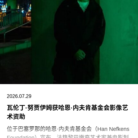
究和诠释美国历史、艺术、科学与文化的博物馆专
业人士。将博物馆如何呈现历史、艺术、科学、文
化及自然世界的方式政治化，并对从事这项工作的
博物馆专业人员进行人身攻击，正在威胁全国博物
馆的完整性与独立性。”
在2025年3月签署的一项行政命令中，特朗普批评
史密森尼学会宣扬“将美国和西方价值观描绘成有害
且具有压迫性的叙事”。同年8月，白宫官网刊登的
一篇未署名文章进一步扩大了批评范围，点名多家
博物馆，指责其展览和公共传播内容具有“冒犯
性”。
2026.07.29
瓦伦丁·努贾伊姆获哈恩·内夫肯基金会影像艺
此外，《纽约时报》今年4月报道称，由于特朗普
术资助
试图介入史密森尼学会董事会新成员的任命程序，
相关任命工作被刻意放缓。
位于巴塞罗那的哈恩·内夫肯基金会（Han Nefkens
Foundation）宣布，法籍黎巴嫩裔艺术家兼电影制