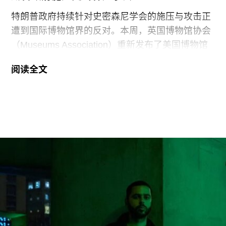
特朗普政府持续针对史密森尼学会的施压与攻击正
遭到国际博物馆界的反对。本周，英国博物馆协会
（Museums Association）重新发布了美国博物馆
联盟（American Alliance of Museums，AAM）于7
阅读全文
月20日发表的一份声明，强烈谴责针对美国“国家
级博物馆体系”所发起的公开且政治化的攻击。
就在上周，特朗普政府签署行政命令，要求史密森
尼学会美国国家历史博物馆设置临时告示牌，以“纠
正博物馆所呈现的不准确信息”。7月4日，特朗普
政府还发布了一份长达162页的报告，批评史密森
尼学会及其管理层“未能完成阐释美国历史遗产这一
基本使命”。
美国博物馆联盟在声明中表示：“我们谴责特朗普政
府持续攻击史密森尼学会，以及那些负责保存、研