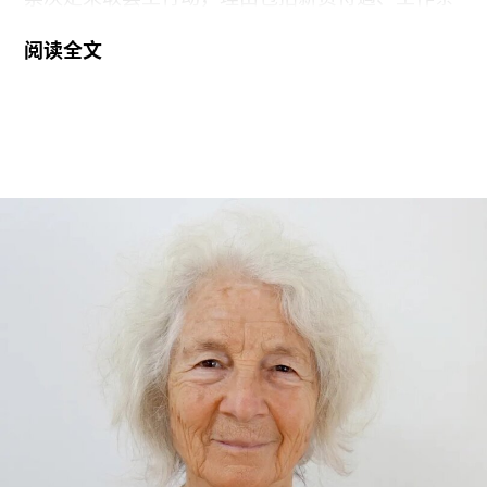
件以及饮水和卫生间的使用权等问题。V&A在伦敦
阅读全文
地区共运营四家博物馆，包括南肯辛顿的V&A博物
馆、Stratford的V&A东馆和V&A东馆典藏库（V&A
East Storehouse），以及Bethnal Green的青年
V&A博物馆。在这四家机构中，82%的Prospect工
会成员参与了投票，其中83%投票支持罢工行动，
95%投票支持除罢工以外的其他行动。V&A东馆典
藏库的员工100%投票支持罢工行动。
V&A东馆典藏库于2025年5月开放，向公众展示了
数千件尚未在其他场馆展出的藏品。负责馆内“预约
展品”项目的员工必须全程陪同调取馆藏，只有在另
一位同事到岗接替后，才能去洗手间。与他们服务
的公众一样，这些员工也不允许将食物或饮料带入
主展厅或储藏区。