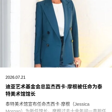
学捐赠的5000万美元。加上去年2月向范德堡大学
捐赠的2250万美元，黄仁勋夫妇对该校的捐赠总额
已达到9750万美元。同时，他们还带动了其他慈善
捐赠者向范德堡大学旧金山校区扩建项目捐赠共计
2500万美元。
黄仁勋在一份声明中表示，此次捐赠旨在培养新一
代创作者，进一步巩固旧金山作为创新与创意之都
的文化基础。“技术拓展了我们能够创造什么，而艺
术与设计决定了我们为何创造。二者共同塑造了文
明。”
2026.07.21
黄仁勋和洛丽均为工程师，黄仁勋执掌的英伟达已
迪亚艺术基金会总监杰西卡·摩根被任命为泰
成为全球市值最高的企业之一，也是全球人工智能
特美术馆馆长
浪潮中的核心企业。此次向范德堡大学新校区捐赠
的同时，
泰特美术馆宣布任命杰西卡·摩根（Jessica
Morgan）为新任馆长。摩根过去十余年间一直担任