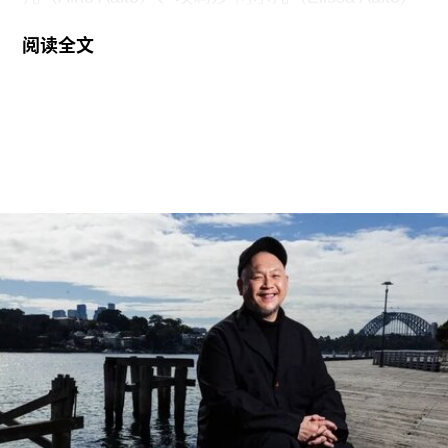
和阿尔瓦·阿尔托（Alvar Aalto）的13项建筑作品被
阅读全文
列入世界遗产名录。这组统称为“阿尔托作品”
（Aalto Works）的建筑群是首个获此殊荣的芬兰现
代主义建筑作品。
“阿尔托作品” 包括阿尔瓦·阿尔托于1928年至1988
年间设计完成的一系列建筑、社区开发项目及校园
空间，涵盖住宅、公共、市政、社区及文化建筑。
根据联合国教科文组织的说明，这些作品展现了“以
人为本、因地制宜且富有同理心的设计理念，体现
了芬兰对现代建筑的重要贡献”。
入选项目中最早期的代表作之一是位于赫尔辛基的
“阿尔瓦·阿尔托之家”（Aalto House，1936），由
阿尔瓦·阿尔托与其妻子艾诺·阿尔托共同设计，作
为两人的私人住宅。在13项作品中，有5项位于芬