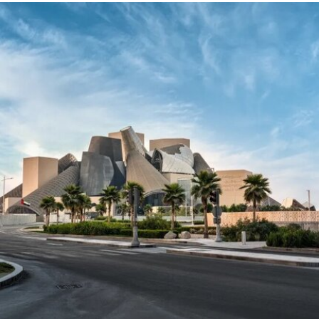
1901年的作品《母性》（
Motherhood
）。这张照
片由巴勒斯坦摄影记者阿里·贾达拉（Ali
Jadallah）于2024年3月以色列围困加沙希法医院
期间拍摄。两名抗议者隶属于“青年诉求”（Youth
Demand），该组织由气候行动组织“停止石油”
（Just Stop Oil）的学生分支发展而来。行动中，
两人高声呼吁英国停止与以色列的贸易往来。随
后，其中一人将红色液体泼洒在展厅地面，引发现
场观众惊呼，两人随即被警方逮捕。
此次行动发生时，英国艺术机构正接连成为抗议活
动的现场。就在该事件发生几天前，两名年轻的气
候行动人士因向文森特·梵高1888年作品《向日
葵》的玻璃罩泼洒番茄汤而被判处监禁。庭审中，
陪审团获悉，毕加索画作本身并未受损，但泼洒在
地面的红色水性颜料渗入了展厅地面，污染了大理