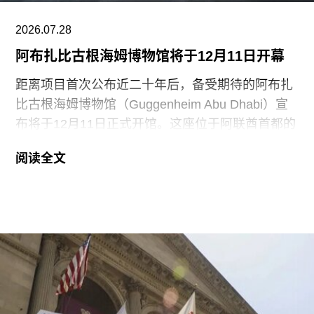
石踢脚线。此次事件共造成美术馆约8000英镑的损
失，其中仅约270英镑用于清洁，其余费用主要用
2026.07.28
于地面修复、工作人员额外工时酬劳以及重新开放
阿布扎比古根海姆博物馆将于12月11日开幕
展厅等支出。辩方主张，部分费用源于馆方自行决
定采用何种修复方案，而非抗议行为本身造成的损
距离项目首次公布近二十年后，备受期待的阿布扎
害，但这一论点最终未获法院采纳。
比古根海姆博物馆（Guggenheim Abu Dhabi）宣
布将于12月11日正式开馆。这座位于阿联酋首都的
现代与当代艺术博物馆，由已故普利兹克建筑奖得
阅读全文
主弗兰克·盖里（Frank Gehry）设计，也是所罗门
·R·古根海姆基金会（Solomon R. Guggenheim
Foundation）继纽约、毕尔巴鄂和威尼斯之后最新
加入其全球网络的成员机构。
阿布扎比古根海姆博物馆占地逾80万平方英尺，将
成为古根海姆体系中规模最大的分馆，内设30个展
厅，室内展览面积约12.5万平方英尺。建筑外观由
十个雕塑般的锥体以非传统方式组合而成，表面覆