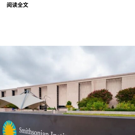
阅读全文
2026年悉尼双年展于今年3月至6月举行，主题
“rememory”取自托妮·莫里森（Toni Morrison）
1987年的小说《宠儿》（
Beloved
）。本届双年展
艺术总监、阿联酋策展人胡尔·卡西米（Hoor Al
Qasimi）因被认为偏袒支持巴勒斯坦的参展艺术家
而受到批评。对此，悉尼双年展否认了有关歧视或
偏袒的指控。
作为2028年悉尼双年展艺术总监，刘祺丰表示，他
计划在展览筹备阶段与澳大利亚原住民社群展开交
流。他在接受《艺术新闻》采访时表示：“原住民社
群对我策展实践的重要影响之一，在于他们让我思
考的时间跨度不再局限于双年展的三个月，而是将
视野扩展至数十万年的时间尺度。”
除了领导新加坡双年展外，刘祺丰还曾担任新加坡