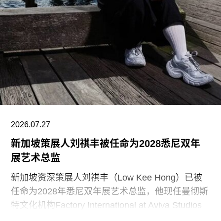
兰首都赫尔辛基，包括文化之家（House of
Culture，1958）活动中心，以及著名的芬兰大厅
（Finlandia Hall，1971），后者兼具会议中心与音
乐厅功能。
另一项重要作品是赛纳察洛市政厅（Säynätsalo
Town Hall），由阿尔瓦·阿尔托与艾丽莎·阿尔托于
1952年共同完成。艾诺于1949年去世后，阿尔瓦
与艾丽莎结婚。两人还共同建造了位于派延奈湖
（Lake
2026.07.27
新加坡策展人刘祺丰被任命为2028悉尼双年
展艺术总监
新加坡资深策展人刘祺丰（Low Kee Hong）已被
任命为2028年悉尼双年展艺术总监，他现任曼彻斯
特文化机构Factory International at Aviva Studios
创意总监，曾担任新加坡双年展创始总监。