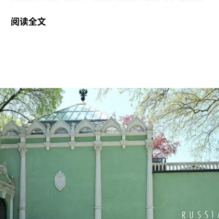
曾一度下落不明。据美联社报道，奥特罗·阿尔坎塔
阅读全文
拉抵达时手中紧握着一尊从古巴带来的残破圣母玛
利亚雕像，称其为希望的象征。
这位38岁的古巴艺术家自7月7日获释后便失去音
讯。当时，他刚刚服完因参与2021年7月古巴抗议
活动而被判处的五年刑期，仅提前数日获释。古巴
裔美国艺术家可可·福斯科（Coco Fusco）近日曾
撰文追问奥特罗·阿尔坎塔拉出狱后的下落。7月17
日，美国驻哈瓦那大使馆一名官员向《纽约时报》
透露，奥特罗·阿尔坎塔拉已获发人道主义签证，能
够进入美国，开始其被迫流亡的生活。
奥特罗·阿尔坎塔拉于2018年与一群艺术家、记者
和学者共同创立了圣伊西德罗运动（San Isidro
Movement）。该组织参与反对古巴政府、倡导民