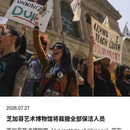
以不锈钢网、缟玛瑙和玻璃等材料，高达280英
尺。据《纽约时报》报道，该馆也是古根海姆体系
中造价最高的博物馆，预计总成本超过10亿美元。
博物馆将重点展示1960年代以来的艺术作品，并自
2009年起开始建立馆藏。不同于传统按时间顺序排
列展品的方式，展览将按主题划分为“抽象”、“流行
文化”、“土地”、“语言”和“叙事”等单元。根据新闻
稿，这种设计旨在邀请观众“按照自己的方式”与艺
术互动。
阿布扎比古根海姆博物馆是阿布扎比耗资数十亿美
元打造的萨迪亚特岛文化区（Saadiyat Island
Cultural District）最新落成的文化机构之一。该文
2026.07.27
化区还包括阿布扎比卢浮宫（Louvre Abu
芝加哥艺术博物馆将裁撤全部保洁人员