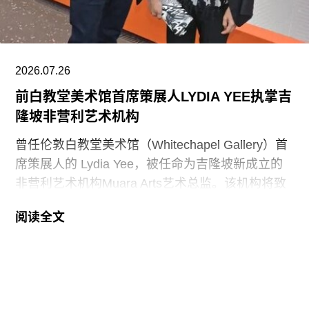
该行政令还指责博物馆在美国建国250周年之际未
能“适当地表彰”《独立宣言》签署者，并要求内政
部长“在由国家公园管理局维护的人行道、步道及其
2026.07.26
他公共场所设置临时展览或标识，以纠正博物馆内
前白教堂美术馆首席策展人LYDIA YEE执掌吉
呈现的不准确信息”。
隆坡非营利艺术机构
史密森尼学会尚未就行政令发表公开评论。上周，
曾任伦敦白教堂美术馆（Whitechapel Gallery）首
哈蒂格出席了一场国会听证会，期间
席策展人的 Lydia Yee，被任命为吉隆坡新成立的
非营利艺术机构Muara Arts艺术总监。该机构将致
力于推广东南亚现当代艺术，计划于今年11月1日
阅读全文
正式开幕。与美术馆配套建设的一座表演艺术剧场
预计将于2029年落成。
Muara Arts 坐落于吉隆坡历史悠久的步行广场
Medan Pasar，位于鹅麦河（Gombak River）与巴