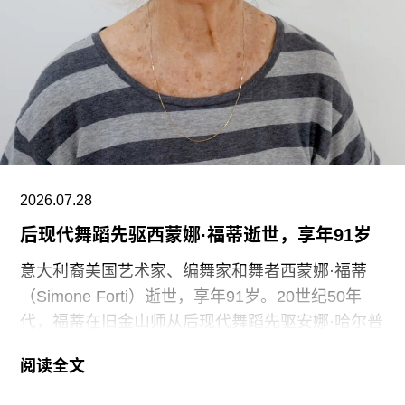
“这种展示我们文化遗产的创新模式，竟是由那些连
上厕所或喝口水都得不到充分保障的员工来实现
的，”Prospect工会秘书长迈克·克兰西（Mike
Clancy）告诉《卫报》。“如果参观者得知，工会一
直反对的那些存在于亚马逊等企业的劳动实践，竟
然也存在于一家国际知名的文化机构时，他们一定
会感到震惊。”
V&A东馆典藏库的员工正在争取两次各15分钟的带
2026.07.28
薪休息时间。工会成员还要求V&A在一年内获得“伦
后现代舞蹈先驱西蒙娜·福蒂逝世，享年91岁
敦生活工资雇主”认证（London
意大利裔美国艺术家、编舞家和舞者西蒙娜·福蒂
（Simone Forti）逝世，享年91岁。20世纪50年
代，福蒂在旧金山师从后现代舞蹈先驱安娜·哈尔普
林（Anna Halprin）。60年代初，她凭借奠基性作
阅读全文
品系列“舞蹈构造”（Dance Constructions）迅速崭
露头角。这组作品以廉价的现成物为媒介，引导舞