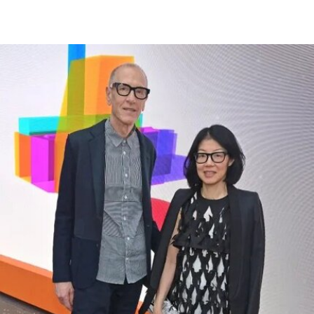
驰。此前，特朗普政府已于2025年3月发布行政命
令，要求这一由国会拨款、依法独立运作的机构弘
扬“美国的伟大”。
其中，美国国家历史博物馆已成为特朗普持续抨击
的主要目标。在本月初发布的一份长达162页的报
告中，政府指责博物馆馆长安西娅·M·哈蒂格
（Anthea M. Hartig）在展览中传播“激进的行动主
义意识形态”。
根据这一行政令，新的指示牌将告知参观者，博物
馆现有展览“应予以改造”，以符合政府近期发布的
题为《拯救美国的故事：史密森尼学会美国国家历
史博物馆如何因意识形态操控而抹杀我们的历史遗
产》的报告。指示牌还将“引导游客前往能够获取关
于美国历史准确信息的地点和资源”。不过政府并未
具体说明其认可的具体地点或资源为何。