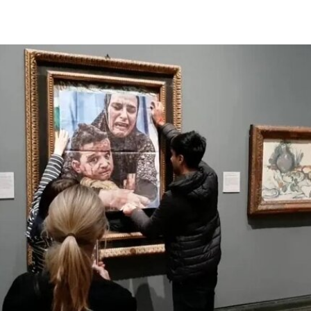
者通过倚靠、攀爬、吹口哨等即兴动作展开表演，
对伊冯娜·雷纳（Yvonne Rainer）和史蒂夫·帕克斯
顿（Steve Paxton）产生了深远影响，促使两人共
同创立了贾德森舞蹈剧院（Judson Dance
Theater），其成员在此后十年间重塑了现代舞的
发展轨迹。多年后，帕克斯顿曾写道：“福蒂这组激
进的作品，就像一颗投入平静池塘中的石子，激起
的涟漪不断向外扩散。”
福蒂于1935年3月25日出生于意大利佛罗伦萨的一
个犹太家庭。三年后，当法西斯领导人贝尼托·墨索
里尼（Benito Mussolini）开始剥夺意大利犹太人的
公民身份时，福蒂全家逃往美国，最终定居洛杉
矶。她曾进入俄勒冈州波特兰的里德学院（Reed
College）就读，但中途退学，并与当时的伴侣、观
念艺术家罗伯特·莫里斯（Robert Morris）搬到旧金