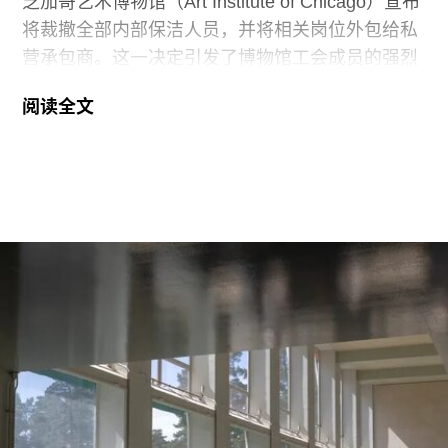
芝加哥艺术博物馆（Art Institute of Chicago）宣布
将裁撤全部内部保洁人员，并将相关岗位外包给私
营承包商。这一决定引发了博物馆工会成员的强烈
反对。
阅读全文
6月29日，博物馆发布了一份关于裁员计划的初步
公告：23名负责展厅和设施清洁工作的工会保洁人
员将失去工作。据芝加哥艺术博物馆工会AICWU
称，许多即将失业的员工已在该机构工作超过20
年。这批员工的最后工作日为8月14日。馆方表
示，这些员工可向即将接手的私营承包商重新申请
原有职位。
工会成员要求博物馆撤销这一决定，并发起请愿活
动，要求恢复保洁员工的职位。AICWU表示，截至
7月21日，请愿书已获得超过1900个签名。芝加哥
艺术学院一位发言人在接受《芝加哥太阳时报》采