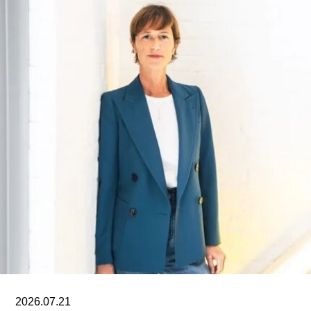
被范德堡大学收购。根据收购协议，加州艺术学院
将于2026-27学年结束后停止办学。
这笔捐赠是黄仁勋夫妇迄今向教育机构提供的最大
单笔捐款，金额超过了此前向其母校俄勒冈州立大
学捐赠的5000万美元。加上去年2月向范德堡大学
捐赠的2250万美元，黄仁勋夫妇对该校的捐赠总额
已达到9750万美元。同时，他们还带动了其他慈善
捐赠者向范德堡大学旧金山校区扩建项目捐赠共计
2500万美元。
黄仁勋在一份声明中表示，此次捐赠旨在培养新一
代创作者，进一步巩固旧金山作为创新与创意之都
的文化基础。“技术拓展了我们能够创造什么，而艺
术与设计决定了我们为何创造。二者共同塑造了文
明。”
2026.07.21