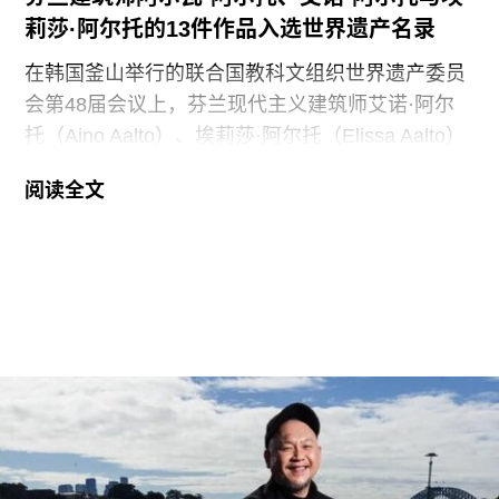
莉莎·阿尔托的13件作品入选世界遗产名录
在韩国釜山举行的联合国教科文组织世界遗产委员
会第48届会议上，芬兰现代主义建筑师艾诺·阿尔
托（Aino Aalto）、埃莉莎·阿尔托（Elissa Aalto）
和阿尔瓦·阿尔托（Alvar Aalto）的13项建筑作品被
阅读全文
列入世界遗产名录。这组统称为“阿尔托作品”
（Aalto Works）的建筑群是首个获此殊荣的芬兰现
代主义建筑作品。
“阿尔托作品” 包括阿尔瓦·阿尔托于1928年至1988
年间设计完成的一系列建筑、社区开发项目及校园
空间，涵盖住宅、公共、市政、社区及文化建筑。
根据联合国教科文组织的说明，这些作品展现了“以
人为本、因地制宜且富有同理心的设计理念，体现
了芬兰对现代建筑的重要贡献”。