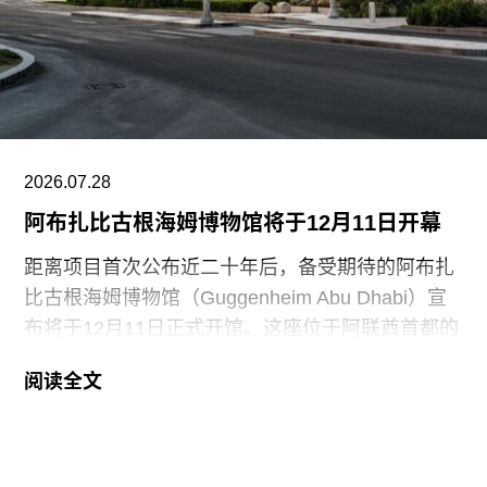
候行动人士因向文森特·梵高1888年作品《向日
葵》的玻璃罩泼洒番茄汤而被判处监禁。庭审中，
陪审团获悉，毕加索画作本身并未受损，但泼洒在
地面的红色水性颜料渗入了展厅地面，污染了大理
石踢脚线。此次事件共造成美术馆约8000英镑的损
失，其中仅约270英镑用于清洁，其余费用主要用
2026.07.28
于地面修复、工作人员额外工时酬劳以及重新开放
阿布扎比古根海姆博物馆将于12月11日开幕
展厅等支出。辩方主张，部分费用源于馆方自行决
定采用何种修复方案，而非抗议行为本身造成的损
距离项目首次公布近二十年后，备受期待的阿布扎
害，但这一论点最终未获法院采纳。
比古根海姆博物馆（Guggenheim Abu Dhabi）宣
布将于12月11日正式开馆。这座位于阿联酋首都的
现代与当代艺术博物馆，由已故普利兹克建筑奖得
阅读全文
主弗兰克·盖里（Frank Gehry）设计，也是所罗门
·R·古根海姆基金会（Solomon R. Guggenheim
Foundation）继纽约、毕尔巴鄂和威尼斯之后最新
加入其全球网络的成员机构。