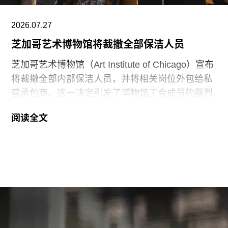
元打造的萨迪亚特岛文化区（Saadiyat Island
Cultural District）最新落成的文化机构之一。该文
2026.07.27
化区还包括阿布扎比卢浮宫（Louvre Abu
芝加哥艺术博物馆将裁撤全部保洁人员
芝加哥艺术博物馆（Art Institute of Chicago）宣布
将裁撤全部内部保洁人员，并将相关岗位外包给私
营承包商。这一决定引发了博物馆工会成员的强烈
反对。
阅读全文
6月29日，博物馆发布了一份关于裁员计划的初步
公告：23名负责展厅和设施清洁工作的工会保洁人
员将失去工作。据芝加哥艺术博物馆工会AICWU
称，许多即将失业的员工已在该机构工作超过20
年。这批员工的最后工作日为8月14日。馆方表
示，这些员工可向即将接手的私营承包商重新申请
原有职位。