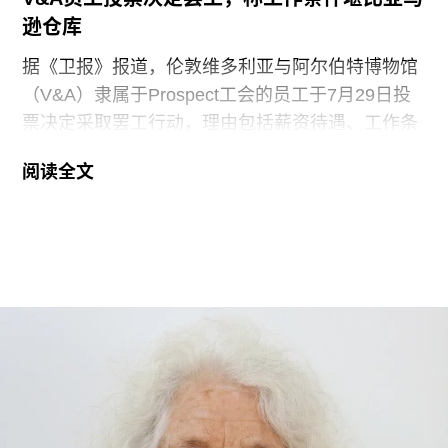
逊仓库
据《卫报》报道，伦敦维多利亚与阿尔伯特博物馆
（V&A）隶属于Prospect工会的员工于7月29日投
票决定采取罢工行动，理由包括薪资待遇、工作条
件以及饮水和卫生间的使用权等问题。V&A在伦敦
阅读全文
地区共运营四家博物馆，包括南肯辛顿的V&A博物
馆、Stratford的V&A东馆和V&A东馆典藏库（V&A
East Storehouse），以及Bethnal Green的青年
V&A博物馆。在这四家机构中，82%的Prospect工
会成员参与了投票，其中83%投票支持罢工行动，
95%投票支持除罢工以外的其他行动。V&A东馆典
藏库的员工100%投票支持罢工行动。
V&A东馆典藏库于2025年5月开放，向公众展示了
数千件尚未在其他场馆展出的藏品。负责馆内“预约