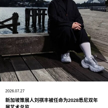
入选项目中最早期的代表作之一是位于赫尔辛基的
“阿尔瓦·阿尔托之家”（Aalto House，1936），由
阿尔瓦·阿尔托与其妻子艾诺·阿尔托共同设计，作
为两人的私人住宅。在13项作品中，有5项位于芬
兰首都赫尔辛基，包括文化之家（House of
Culture，1958）活动中心，以及著名的芬兰大厅
（Finlandia Hall，1971），后者兼具会议中心与音
乐厅功能。
另一项重要作品是赛纳察洛市政厅（Säynätsalo
Town Hall），由阿尔瓦·阿尔托与艾丽莎·阿尔托于
1952年共同完成。艾诺于1949年去世后，阿尔瓦
与艾丽莎结婚。两人还共同建造了位于派延奈湖
（Lake
2026.07.27
新加坡策展人刘祺丰被任命为2028悉尼双年
展艺术总监