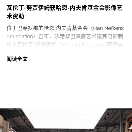
瓦伦丁·努贾伊姆获哈恩·内夫肯基金会影像艺
此外，《纽约时报》今年4月报道称，由于特朗普
术资助
试图介入史密森尼学会董事会新成员的任命程序，
相关任命工作被刻意放缓。
位于巴塞罗那的哈恩·内夫肯基金会（Han Nefkens
Foundation）宣布，法籍黎巴嫩裔艺术家兼电影制
作人瓦伦丁·努贾伊姆（Valentin Noujaïm）获得首
届“2026年地中海影像艺术制作资助”。这项资助旨
阅读全文
在支持地中海沿岸地区艺术家创作新的影像艺术作
品，金额25000欧元。
出生于1991年的努贾伊姆从九位入围艺术家中脱颖
而出，其创作游走于纪录片与虚构叙事之间，以散
文电影的形式探讨由权力与崩塌塑造的建筑空间。
他的作品将城市空间视为承载着记忆、监视与控制
体系的活体。他常驻巴黎和雅典，其作品曾在纽约
现代艺术博物馆和伦敦当代艺术中心展出。