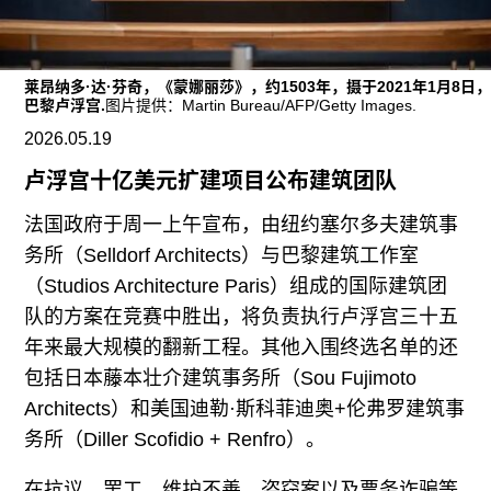
广告
订阅
莱昂纳多·达·芬奇，《蒙娜丽莎》，约1503年，摄于2021年1月8日
往期内容
巴黎卢浮宫.
图片提供：Martin Bureau/AFP/Getty Images.
2026.05.19
卢浮宫十亿美元扩建项目公布建筑团队
联系我们
法国政府于周一上午宣布，由纽约塞尔多夫建筑事
务所（Selldorf Architects）与巴黎建筑工作室
关注我们
（Studios Architecture Paris）组成的国际建筑团
队的方案在竞赛中胜出，将负责执行卢浮宫三十五
年来最大规模的翻新工程。其他入围终选名单的还
包括日本藤本壮介建筑事务所（Sou Fujimoto
Architects）和美国迪勒·斯科菲迪奥+伦弗罗建筑事
务所（Diller Scofidio + Renfro）。
在抗议、罢工、维护不善、盗窃案以及票务诈骗等