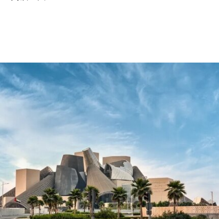
和21岁的政治与国际关系专业学生蒙代-马拉奇·罗
森菲尔德（Monday-Malachi Rosenfeld）在博物馆
开放期间进入展厅，用一张巴勒斯坦母亲怀抱浑身
是血孩子、悲痛哭泣的照片覆盖了巴勃罗·毕加索
1901年的作品《母性》（
Motherhood
）。这张照
片由巴勒斯坦摄影记者阿里·贾达拉（Ali
Jadallah）于2024年3月以色列围困加沙希法医院
期间拍摄。两名抗议者隶属于“青年诉求”（Youth
Demand），该组织由气候行动组织“停止石油”
（Just Stop Oil）的学生分支发展而来。行动中，
两人高声呼吁英国停止与以色列的贸易往来。随
后，其中一人将红色液体泼洒在展厅地面，引发现
场观众惊呼，两人随即被警方逮捕。
此次行动发生时，英国艺术机构正接连成为抗议活
动的现场。就在该事件发生几天前，两名年轻的气