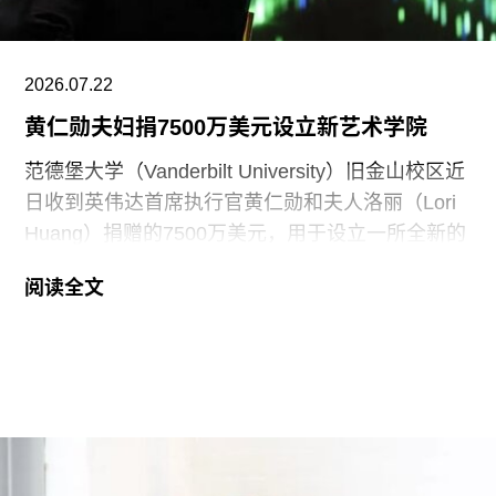
2026.07.22
黄仁勋夫妇捐7500万美元设立新艺术学院
范德堡大学（Vanderbilt University）旧金山校区近
日收到英伟达首席执行官黄仁勋和夫人洛丽（Lori
Huang）捐赠的7500万美元，用于设立一所全新的
艺术学院。新学院暂定名为“黄仁勋与洛丽艺术、建
阅读全文
筑与设计学院”，具体名称尚待校方批准。目前，学
院正在招聘首任院长，为首个学年做准备。
新学院计划于2027年11月正式开放，将入驻加州艺
术学院（CCA）原校址。加州艺术学院曾是加州最
后一家非营利性艺术院校，但近年来持续受招生人
数下降和预算赤字影响导致裁员，最终于今年年初