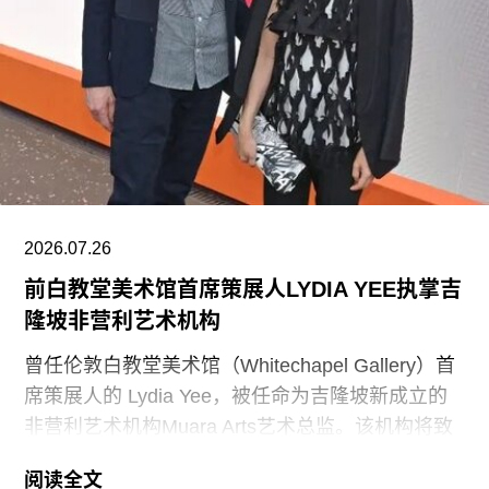
题为《拯救美国的故事：史密森尼学会美国国家历
史博物馆如何因意识形态操控而抹杀我们的历史遗
产》的报告。指示牌还将“引导游客前往能够获取关
于美国历史准确信息的地点和资源”。不过政府并未
具体说明其认可的具体地点或资源为何。
该行政令还指责博物馆在美国建国250周年之际未
能“适当地表彰”《独立宣言》签署者，并要求内政
部长“在由国家公园管理局维护的人行道、步道及其
2026.07.26
他公共场所设置临时展览或标识，以纠正博物馆内
前白教堂美术馆首席策展人LYDIA YEE执掌吉
呈现的不准确信息”。
隆坡非营利艺术机构
史密森尼学会尚未就行政令发表公开评论。上周，
曾任伦敦白教堂美术馆（Whitechapel Gallery）首
哈蒂格出席了一场国会听证会，期间
席策展人的 Lydia Yee，被任命为吉隆坡新成立的
非营利艺术机构Muara Arts艺术总监。该机构将致
力于推广东南亚现当代艺术，计划于今年11月1日
阅读全文
正式开幕。与美术馆配套建设的一座表演艺术剧场