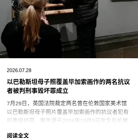
公民身份时，福蒂全家逃往美国，最终定居洛杉
矶。她曾进入俄勒冈州波特兰的里德学院（Reed
College）就读，但中途退学，并与当时的伴侣、观
念艺术家罗伯特·莫里斯（Robert Morris）搬到旧金
山。在那里，她先后于哈尔普林-拉思罗普学校
（Halprin-Lathrop School）和马林舞蹈工作室
（Dance Workshop of
2026.07.28
以巴勒斯坦母子照覆盖毕加索画作的两名抗议
者被判刑事毁坏罪成立
7月29日，英国法院裁定两名曾在伦敦国家美术馆
以巴勒斯坦母子照片覆盖毕加索画作的抗议者犯有
刑事毁坏罪。案件源于2024年10月9日发生在伦敦
国家美术馆的一场抗议行动。当日，两位行动者，
阅读全文
23岁的国家卫生服务工作者贾伊·哈莱（Jai Halai）