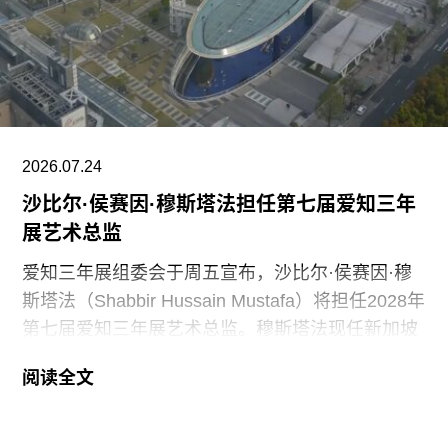
Southeast Asian Art: A Critical Dictionary） 正式向
公众开放。展览将汇集40余位艺术家的作品，涵盖
纺织、装置、影像、绘画、雕塑等多种创作媒介。
2026.07.24
沙比尔·侯赛因·穆斯塔法担任第七届爱知三年
展艺术总监
爱知三年展组委会于周五宣布，沙比尔·侯赛因·穆
斯塔法（Shabbir Hussain Mustafa）将担任2028年
第七届爱知三年展艺术总监。穆斯塔法现任新加坡
美术馆首席策展人，组委会表示作出该选择的原因
阅读全文
是其卓越的策展履历，以及能够为三年展带来崭新
且国际化视野的能力。