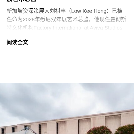
新加坡资深策展人刘祺丰（Low Kee Hong）已被
任命为2028年悉尼双年展艺术总监，他现任曼彻斯
特文化机构Factory International at Aviva Studios
创意总监，曾担任新加坡双年展创始总监。
阅读全文
2026年悉尼双年展于今年3月至6月举行，主题
“rememory”取自托妮·莫里森（Toni Morrison）
1987年的小说《宠儿》（
Beloved
）。本届双年展
艺术总监、阿联酋策展人胡尔·卡西米（Hoor Al
Qasimi）因被认为偏袒支持巴勒斯坦的参展艺术家
而受到批评。对此，悉尼双年展否认了有关歧视或
偏袒的指控。
作为2028年悉尼双年展艺术总监，刘祺丰表示，他
计划在展览筹备阶段与澳大利亚原住民社群展开交
流。他在接受《艺术新闻》采访时表示：“原住民社