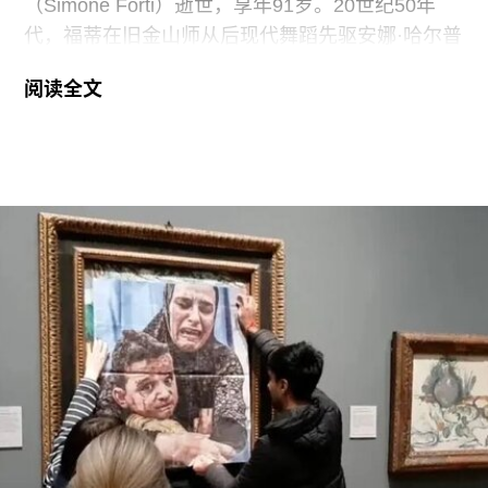
（Simone Forti）逝世，享年91岁。20世纪50年
代，福蒂在旧金山师从后现代舞蹈先驱安娜·哈尔普
林（Anna Halprin）。60年代初，她凭借奠基性作
阅读全文
品系列“舞蹈构造”（Dance Constructions）迅速崭
露头角。这组作品以廉价的现成物为媒介，引导舞
者通过倚靠、攀爬、吹口哨等即兴动作展开表演，
对伊冯娜·雷纳（Yvonne Rainer）和史蒂夫·帕克斯
顿（Steve Paxton）产生了深远影响，促使两人共
同创立了贾德森舞蹈剧院（Judson Dance
Theater），其成员在此后十年间重塑了现代舞的
发展轨迹。多年后，帕克斯顿曾写道：“福蒂这组激
进的作品，就像一颗投入平静池塘中的石子，激起
的涟漪不断向外扩散。”
福蒂于1935年3月25日出生于意大利佛罗伦萨的一
个犹太家庭。三年后，当法西斯领导人贝尼托·墨索
里尼（Benito Mussolini）开始剥夺意大利犹太人的