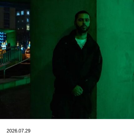
尼学会及其管理层“未能完成阐释美国历史遗产这一
基本使命”。
美国博物馆联盟在声明中表示：“我们谴责特朗普政
府持续攻击史密森尼学会，以及那些负责保存、研
究和诠释美国历史、艺术、科学与文化的博物馆专
业人士。将博物馆如何呈现历史、艺术、科学、文
化及自然世界的方式政治化，并对从事这项工作的
博物馆专业人员进行人身攻击，正在威胁全国博物
馆的完整性与独立性。”
在2025年3月签署的一项行政命令中，特朗普批评
史密森尼学会宣扬“将美国和西方价值观描绘成有害
且具有压迫性的叙事”。同年8月，白宫官网刊登的
一篇未署名文章进一步扩大了批评范围，点名多家
博物馆，指责其展览和公共传播内容具有“冒犯
性”。
2026.07.29