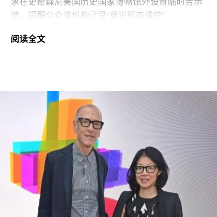
求在史密森尼美国历史国家博物馆外设置临时告示
牌，提醒公众该机构已受“意识形态操控”
（ideological capture）。该命令标志着特朗普政府
阅读全文
持续针对史密森尼学会施压行动的进一步升级。他
认为该机构所体现的理念与共和党价值观背道而
驰。此前，特朗普政府已于2025年3月发布行政命
令，要求这一由国会拨款、依法独立运作的机构弘
扬“美国的伟大”。
其中，美国国家历史博物馆已成为特朗普持续抨击
的主要目标。在本月初发布的一份长达162页的报
告中，政府指责博物馆馆长安西娅·M·哈蒂格
（Anthea M. Hartig）在展览中传播“激进的行动主
义意识形态”。
根据这一行政令，新的指示牌将告知参观者，博物
馆现有展览“应予以改造”，以符合政府近期发布的