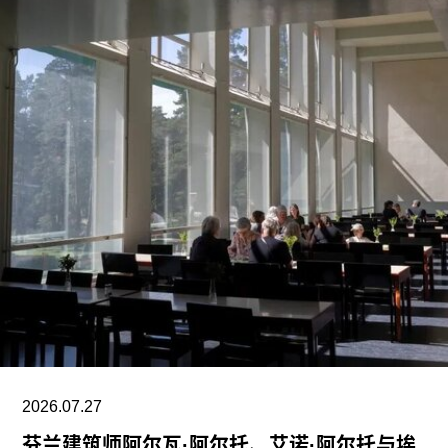
工会成员要求博物馆撤销这一决定，并发起请愿活
动，要求恢复保洁员工的职位。AICWU表示，截至
7月21日，请愿书已获得超过1900个签名。芝加哥
艺术学院一位发言人在接受《芝加哥太阳时报》采
访时表示：“芝加哥艺术学院高度重视每一位员工，
我们也非常感谢保洁团队每天付出的重要工作。我
们决定将保洁服务转为外包模式，是为了更好地支
持博物馆的日常运营；同时，我们优先选择了承诺
向现有保洁员工提供就业机会的合作伙伴。”
代表馆内工会的谈判单位AFSCME 31已正式提出
申诉，认为馆方在最终决定将保洁部门外包之前，
未按合同规定提前通知工会，因此违反了劳资协
议。对此，馆方否认存在违反工会合同条款的行
为。
2026.07.27
芬兰建筑师阿尔瓦·阿尔托、艾诺·阿尔托与埃