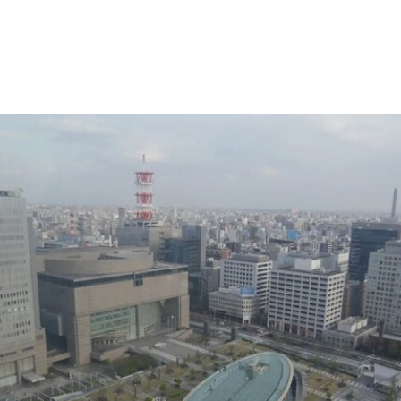
预计将于2029年落成。
Muara Arts 坐落于吉隆坡历史悠久的步行广场
Medan Pasar，位于鹅麦河（Gombak River）与巴
生河（Klang River）交汇处。美术馆将利用经过改
造的传统店屋，打造约2万平方英尺的展览空间。
该机构由律师尚蒂·坎迪亚（Shanthi Kandiah）与
私募股权投资人布拉马尔·瓦苏德万（Brahmal
Vasudevan）共同创立，并由两人于2010年成立的
马来西亚非营利组织Creador Foundation负责运
营。
在新职位上，Yee将运用其策划现当代艺术展览的
丰富经验，负责Muara Arts的展览规划、空间布局
及整体艺术发展方向。11月1日，Muara Arts将以
群展“东南亚艺术 A-Z：一部批判性词典”（A–Z of