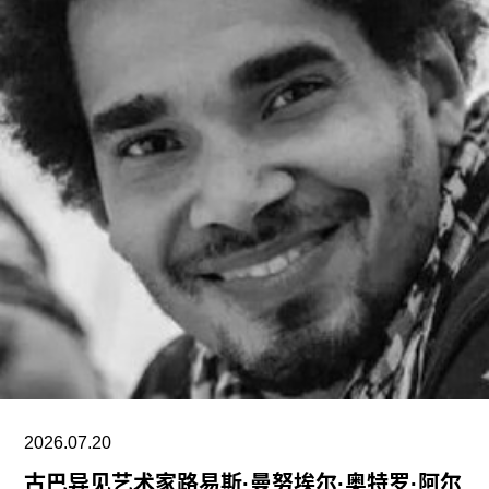
（Roland Rudd）向《卫报》透露，摩根在接受这
一职位时接受了“大幅降薪”。
摩根加入泰特美术馆之际，正值该机构处于动荡时
期。泰特美术馆目前正面临财务困境，最近的一份
报告显示其运营处于亏损状态。泰特美术馆曾试图
通过裁员来解决资金问题，导致员工士气急剧下降
并引发了罢工。此外，尽管翠西·艾敏和弗里达·卡
罗的展览广受好评，但去年泰特不列颠美术馆和泰
特现代美术馆的参观人数仍远低于疫情前的水平。
摩根于2015年加入迪亚艺术基金会担任总监。任职
期间，她丰富了基金会的藏品结构，并增加了女性
艺术家的代表比例。此前在泰特工作期间，她策划
了广受好评的2015年回顾展“世界走向波普”（The
2026.07.20
古巴异见艺术家路易斯·曼努埃尔·奥特罗·阿尔