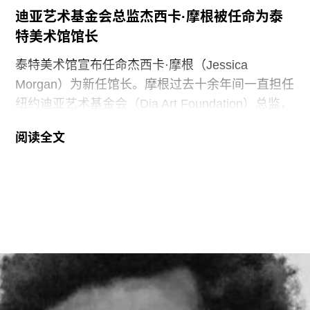
黄仁勋和洛丽均为工程师，黄仁勋执掌的英伟达已
迪亚艺术基金会总监杰西卡·摩根被任命为泰
成为全球市值最高的企业之一，也是全球人工智能
特美术馆馆长
浪潮中的核心企业。此次向范德堡大学新校区捐赠
的同时，
泰特美术馆宣布任命杰西卡·摩根（Jessica
Morgan）为新任馆长。摩根过去十余年间一直担任
纽约迪亚艺术基金会（Dia Art Foundation）总监，
她将接替玛丽亚·巴尔肖（Maria Balshaw）的职
阅读全文
位，后者在担任馆长九年后于今年春季离任。摩根
将于2027年1月正式履新。作为馆长，她将负责管
理泰特不列颠美术馆、泰特现代美术馆以及位于位
于利物浦和圣艾夫斯的分馆。
摩根曾在2002年至2014年间在泰特美术馆担任过
多个职务，包括国际艺术策展人，因此一直被视为
这一职位的热门人选。不过薪酬问题曾是任命过程
中的重要障碍，因为摩根在迪亚艺术基金会的收入
明显高于巴尔肖。泰特美术馆主席罗兰·拉德