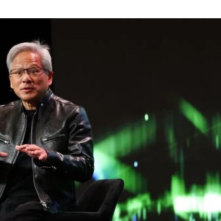
穆斯塔法拥有丰富的策展经验。2013年至2023年
间，他曾担任新加坡国家美术馆高级策展人，此后
在阿布扎比古根海姆美术馆担任高级策展人兼展览
部主管。2015年，他策划了第56届威尼斯双年展新
加坡馆。穆斯塔法还于2018年共同策划了达卡艺术
峰会，目前他正参与筹备将于2026年11月在多哈举
行的首届卡塔尔鲁拜亚四年展（Rubaiya
Qatar）。2017年至2022年，他曾担任柏林世界文
化宫（Haus der Kulturen der Welt）项目委员会成
员。自2025年起，他还担任国际现代艺术博物馆与
收藏委员会（CIMAM）理事。
上一届爱知三年展于2025年举行，主题为“灰烬与
蔷薇之间的时光”（A Time Between Ashes and
Roses），由沙迦艺术基金会主席兼创始人胡尔·卡
西米（Hoor Al Qasimi）担任艺术总监。