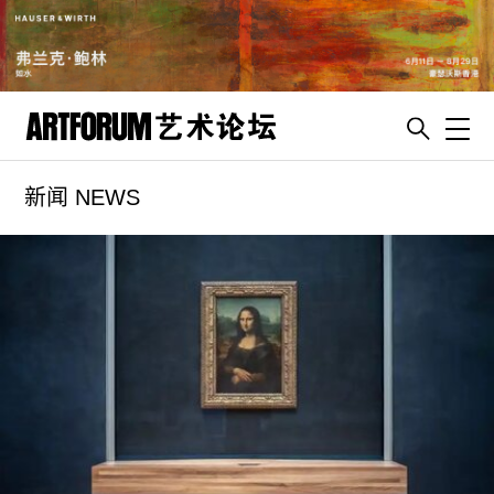
Toggl
新闻 NEWS
artguide
新闻
展评
杂志
专栏
视频
ENGLISH
ART & EDUCATION