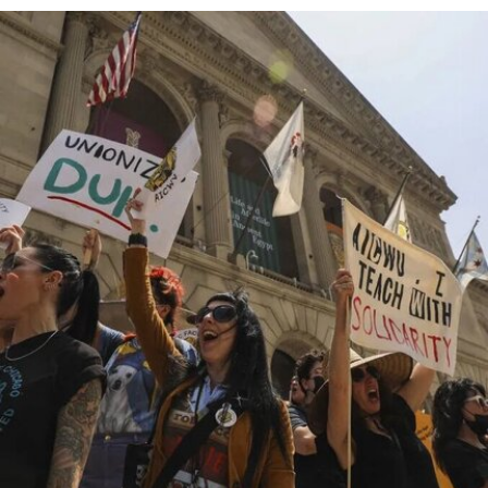
阿布扎比古根海姆博物馆占地逾80万平方英尺，将
成为古根海姆体系中规模最大的分馆，内设30个展
厅，室内展览面积约12.5万平方英尺。建筑外观由
十个雕塑般的锥体以非传统方式组合而成，表面覆
以不锈钢网、缟玛瑙和玻璃等材料，高达280英
尺。据《纽约时报》报道，该馆也是古根海姆体系
中造价最高的博物馆，预计总成本超过10亿美元。
博物馆将重点展示1960年代以来的艺术作品，并自
2009年起开始建立馆藏。不同于传统按时间顺序排
列展品的方式，展览将按主题划分为“抽象”、“流行
文化”、“土地”、“语言”和“叙事”等单元。根据新闻
稿，这种设计旨在邀请观众“按照自己的方式”与艺
术互动。
阿布扎比古根海姆博物馆是阿布扎比耗资数十亿美