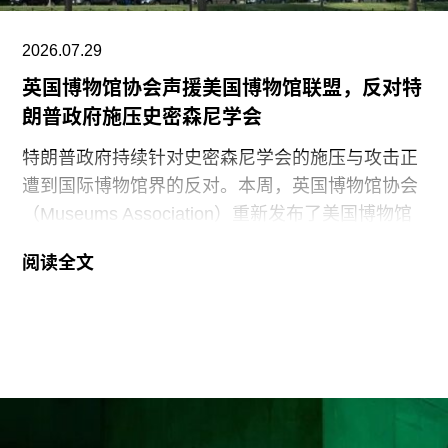
2026.07.29
英国博物馆协会声援美国博物馆联盟，反对特
朗普政府施压史密森尼学会
特朗普政府持续针对史密森尼学会的施压与攻击正
遭到国际博物馆界的反对。本周，英国博物馆协会
（Museums Association）重新发布了美国博物馆
联盟（American Alliance of Museums，AAM）于7
阅读全文
月20日发表的一份声明，强烈谴责针对美国“国家
级博物馆体系”所发起的公开且政治化的攻击。
就在上周，特朗普政府签署行政命令，要求史密森
尼学会美国国家历史博物馆设置临时告示牌，以“纠
正博物馆所呈现的不准确信息”。7月4日，特朗普
政府还发布了一份长达162页的报告，批评史密森