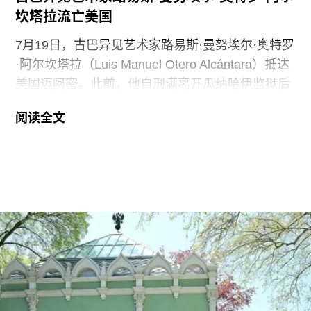
坎塔拉流亡美国
7月19日，古巴异见艺术家路易斯·曼努埃尔·奥特罗
·阿尔坎塔拉（Luis Manuel Otero Alcántara）抵达
美国迈阿密。此前，他自刑满离开瓜纳哈伊监狱后
曾一度下落不明。据美联社报道，奥特罗·阿尔坎塔
阅读全文
拉抵达时手中紧握着一尊从古巴带来的残破圣母玛
利亚雕像，称其为希望的象征。
这位38岁的古巴艺术家自7月7日获释后便失去音
讯。当时，他刚刚服完因参与2021年7月古巴抗议
活动而被判处的五年刑期，仅提前数日获释。古巴
裔美国艺术家可可·福斯科（Coco Fusco）近日曾
撰文追问奥特罗·阿尔坎塔拉出狱后的下落。7月17
日，美国驻哈瓦那大使馆一名官员向《纽约时报》
透露，奥特罗·阿尔坎塔拉已获发人道主义签证，能
够进入美国，开始其被迫流亡的生活。