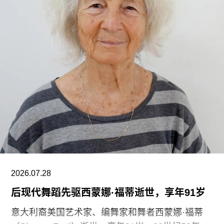
展品”项目的员工必须全程陪同调取馆藏，只有在另
一位同事到岗接替后，才能去洗手间。与他们服务
的公众一样，这些员工也不允许将食物或饮料带入
主展厅或储藏区。
“这种展示我们文化遗产的创新模式，竟是由那些连
上厕所或喝口水都得不到充分保障的员工来实现
的，”Prospect工会秘书长迈克·克兰西（Mike
Clancy）告诉《卫报》。“如果参观者得知，工会一
直反对的那些存在于亚马逊等企业的劳动实践，竟
然也存在于一家国际知名的文化机构时，他们一定
会感到震惊。”
V&A东馆典藏库的员工正在争取两次各15分钟的带
2026.07.28
薪休息时间。工会成员还要求V&A在一年内获得“伦
后现代舞蹈先驱西蒙娜·福蒂逝世，享年91岁
敦生活工资雇主”认证（London
意大利裔美国艺术家、编舞家和舞者西蒙娜·福蒂