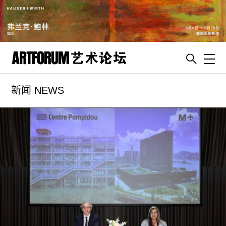
Toggl
新闻 NEWS
artguide
新闻
展评
杂志
专栏
视频
ENGLISH
ART & EDUCATION