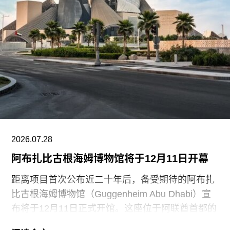
场观众惊呼，两人随即被警方逮捕。
此次行动发生时，英国艺术机构正接连成为抗议活
动的现场。就在该事件发生几天前，两名年轻的气
候行动人士因向文森特·梵高1888年作品《向日
葵》的玻璃罩泼洒番茄汤而被判处监禁。庭审中，
陪审团获悉，毕加索画作本身并未受损，但泼洒在
地面的红色水性颜料渗入了展厅地面，污染了大理
石踢脚线。此次事件共造成美术馆约8000英镑的损
失，其中仅约270英镑用于清洁，其余费用主要用
2026.07.28
于地面修复、工作人员额外工时酬劳以及重新开放
阿布扎比古根海姆博物馆将于12月11日开幕
展厅等支出。辩方主张，部分费用源于馆方自行决
定采用何种修复方案，而非抗议行为本身造成的损
距离项目首次公布近二十年后，备受期待的阿布扎
害，但这一论点最终未获法院采纳。
比古根海姆博物馆（Guggenheim Abu Dhabi）宣
布将于12月11日正式开馆。这座位于阿联酋首都的
现代与当代艺术博物馆，由已故普利兹克建筑奖得