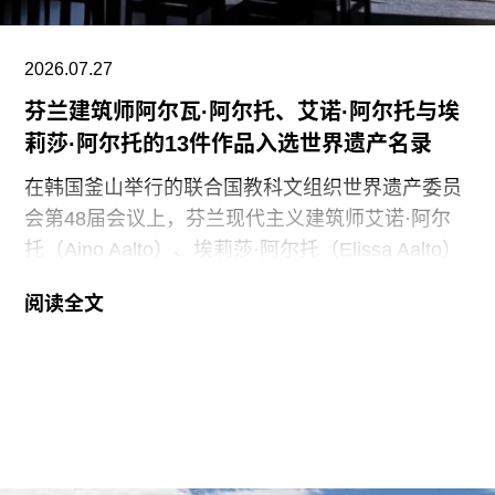
未按合同规定提前通知工会，因此违反了劳资协
议。对此，馆方否认存在违反工会合同条款的行
为。
2026.07.27
芬兰建筑师阿尔瓦·阿尔托、艾诺·阿尔托与埃
莉莎·阿尔托的13件作品入选世界遗产名录
在韩国釜山举行的联合国教科文组织世界遗产委员
会第48届会议上，芬兰现代主义建筑师艾诺·阿尔
托（Aino Aalto）、埃莉莎·阿尔托（Elissa Aalto）
和阿尔瓦·阿尔托（Alvar Aalto）的13项建筑作品被
阅读全文
列入世界遗产名录。这组统称为“阿尔托作品”
（Aalto Works）的建筑群是首个获此殊荣的芬兰现
代主义建筑作品。
“阿尔托作品” 包括阿尔瓦·阿尔托于1928年至1988
年间设计完成的一系列建筑、社区开发项目及校园
空间，涵盖住宅、公共、市政、社区及文化建筑。