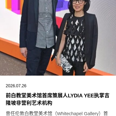
义意识形态”。
根据这一行政令，新的指示牌将告知参观者，博物
馆现有展览“应予以改造”，以符合政府近期发布的
题为《拯救美国的故事：史密森尼学会美国国家历
史博物馆如何因意识形态操控而抹杀我们的历史遗
产》的报告。指示牌还将“引导游客前往能够获取关
于美国历史准确信息的地点和资源”。不过政府并未
具体说明其认可的具体地点或资源为何。
该行政令还指责博物馆在美国建国250周年之际未
能“适当地表彰”《独立宣言》签署者，并要求内政
部长“在由国家公园管理局维护的人行道、步道及其
2026.07.26
他公共场所设置临时展览或标识，以纠正博物馆内
前白教堂美术馆首席策展人LYDIA YEE执掌吉
呈现的不准确信息”。
隆坡非营利艺术机构
史密森尼学会尚未就行政令发表公开评论。上周，
曾任伦敦白教堂美术馆（Whitechapel Gallery）首