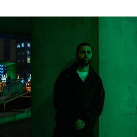
尼学会美国国家历史博物馆设置临时告示牌，以“纠
正博物馆所呈现的不准确信息”。7月4日，特朗普
政府还发布了一份长达162页的报告，批评史密森
尼学会及其管理层“未能完成阐释美国历史遗产这一
基本使命”。
美国博物馆联盟在声明中表示：“我们谴责特朗普政
府持续攻击史密森尼学会，以及那些负责保存、研
究和诠释美国历史、艺术、科学与文化的博物馆专
业人士。将博物馆如何呈现历史、艺术、科学、文
化及自然世界的方式政治化，并对从事这项工作的
博物馆专业人员进行人身攻击，正在威胁全国博物
馆的完整性与独立性。”
在2025年3月签署的一项行政命令中，特朗普批评
史密森尼学会宣扬“将美国和西方价值观描绘成有害