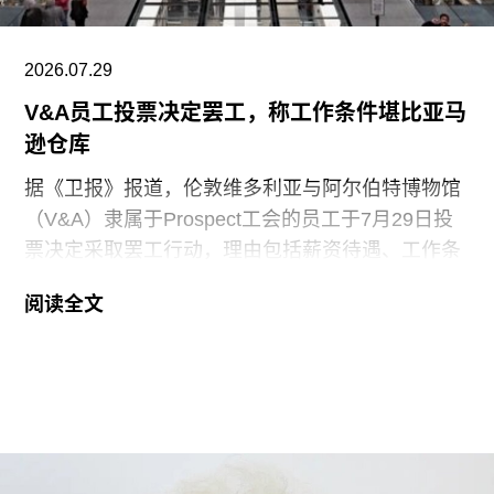
2026.07.29
V&A员工投票决定罢工，称工作条件堪比亚马
逊仓库
据《卫报》报道，伦敦维多利亚与阿尔伯特博物馆
（V&A）隶属于Prospect工会的员工于7月29日投
票决定采取罢工行动，理由包括薪资待遇、工作条
件以及饮水和卫生间的使用权等问题。V&A在伦敦
阅读全文
地区共运营四家博物馆，包括南肯辛顿的V&A博物
馆、Stratford的V&A东馆和V&A东馆典藏库（V&A
East Storehouse），以及Bethnal Green的青年
V&A博物馆。在这四家机构中，82%的Prospect工
会成员参与了投票，其中83%投票支持罢工行动，
95%投票支持除罢工以外的其他行动。V&A东馆典