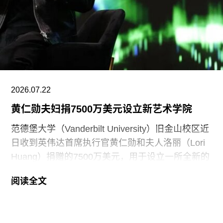
蔷薇之间的时光”（A Time Between Ashes and
Roses），由沙迦艺术基金会主席兼创始人胡尔·卡
西米（Hoor Al Qasimi）担任艺术总监。
2026.07.22
黄仁勋夫妇捐7500万美元设立新艺术学院
范德堡大学（Vanderbilt University）旧金山校区近
日收到英伟达首席执行官黄仁勋和夫人洛丽（Lori
Huang）捐赠的7500万美元，用于设立一所全新的
艺术学院。新学院暂定名为“黄仁勋与洛丽艺术、建
阅读全文
筑与设计学院”，具体名称尚待校方批准。目前，学
院正在招聘首任院长，为首个学年做准备。
新学院计划于2027年11月正式开放，将入驻加州艺