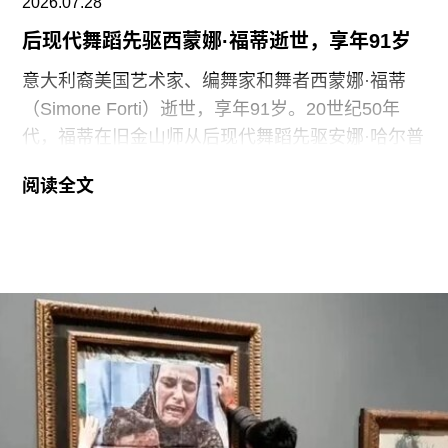
V&A东馆典藏库的员工正在争取两次各15分钟的带
2026.07.28
薪休息时间。工会成员还要求V&A在一年内获得“伦
后现代舞蹈先驱西蒙娜·福蒂逝世，享年91岁
敦生活工资雇主”认证（London
意大利裔美国艺术家、编舞家和舞者西蒙娜·福蒂
（Simone Forti）逝世，享年91岁。20世纪50年
代，福蒂在旧金山师从后现代舞蹈先驱安娜·哈尔普
林（Anna Halprin）。60年代初，她凭借奠基性作
阅读全文
品系列“舞蹈构造”（Dance Constructions）迅速崭
露头角。这组作品以廉价的现成物为媒介，引导舞
者通过倚靠、攀爬、吹口哨等即兴动作展开表演，
对伊冯娜·雷纳（Yvonne Rainer）和史蒂夫·帕克斯
顿（Steve Paxton）产生了深远影响，促使两人共
同创立了贾德森舞蹈剧院（Judson Dance
Theater），其成员在此后十年间重塑了现代舞的
发展轨迹。多年后，帕克斯顿曾写道：“福蒂这组激
进的作品，就像一颗投入平静池塘中的石子，激起
的涟漪不断向外扩散。”