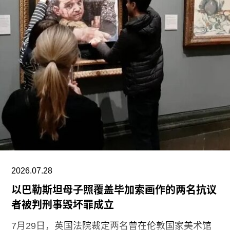
福蒂于1935年3月25日出生于意大利佛罗伦萨的一
个犹太家庭。三年后，当法西斯领导人贝尼托·墨索
里尼（Benito Mussolini）开始剥夺意大利犹太人的
公民身份时，福蒂全家逃往美国，最终定居洛杉
矶。她曾进入俄勒冈州波特兰的里德学院（Reed
College）就读，但中途退学，并与当时的伴侣、观
念艺术家罗伯特·莫里斯（Robert Morris）搬到旧金
山。在那里，她先后于哈尔普林-拉思罗普学校
（Halprin-Lathrop School）和马林舞蹈工作室
（Dance Workshop of
2026.07.28
以巴勒斯坦母子照覆盖毕加索画作的两名抗议
者被判刑事毁坏罪成立
7月29日，英国法院裁定两名曾在伦敦国家美术馆