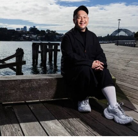
根据联合国教科文组织的说明，这些作品展现了“以
人为本、因地制宜且富有同理心的设计理念，体现
了芬兰对现代建筑的重要贡献”。
入选项目中最早期的代表作之一是位于赫尔辛基的
“阿尔瓦·阿尔托之家”（Aalto House，1936），由
阿尔瓦·阿尔托与其妻子艾诺·阿尔托共同设计，作
为两人的私人住宅。在13项作品中，有5项位于芬
兰首都赫尔辛基，包括文化之家（House of
Culture，1958）活动中心，以及著名的芬兰大厅
（Finlandia Hall，1971），后者兼具会议中心与音
乐厅功能。
另一项重要作品是赛纳察洛市政厅（Säynätsalo
Town Hall），由阿尔瓦·阿尔托与艾丽莎·阿尔托于
1952年共同完成。艾诺于1949年去世后，阿尔瓦