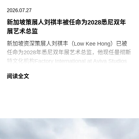
与艾丽莎结婚。两人还共同建造了位于派延奈湖
（Lake
2026.07.27
新加坡策展人刘祺丰被任命为2028悉尼双年
展艺术总监
新加坡资深策展人刘祺丰（Low Kee Hong）已被
任命为2028年悉尼双年展艺术总监，他现任曼彻斯
特文化机构Factory International at Aviva Studios
创意总监，曾担任新加坡双年展创始总监。
阅读全文
2026年悉尼双年展于今年3月至6月举行，主题
“rememory”取自托妮·莫里森（Toni Morrison）
1987年的小说《宠儿》（
Beloved
）。本届双年展
艺术总监、阿联酋策展人胡尔·卡西米（Hoor Al
Qasimi）因被认为偏袒支持巴勒斯坦的参展艺术家
而受到批评。对此，悉尼双年展否认了有关歧视或
偏袒的指控。