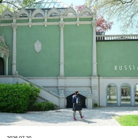
撰文追问奥特罗·阿尔坎塔拉出狱后的下落。7月17
日，美国驻哈瓦那大使馆一名官员向《纽约时报》
透露，奥特罗·阿尔坎塔拉已获发人道主义签证，能
够进入美国，开始其被迫流亡的生活。
奥特罗·阿尔坎塔拉于2018年与一群艺术家、记者
和学者共同创立了圣伊西德罗运动（San Isidro
Movement）。该组织参与反对古巴政府、倡导民
主的社会运动。他还参与创作了抗议歌曲《祖国与
生命》（
Homeland and Life
），这首抗议颂歌在
2021年获两项拉丁格莱美奖，并已成为古巴反对派
的象征。
据美联社报道，古巴当局提出以强制流放为条件换
取奥特罗·阿尔坎塔拉的自由。当他抵达迈阿密时，
支持者们挥舞着印有“祖国与生命”字样的古巴国旗
迎接他。获释时，奥特罗·阿尔坎塔拉是古巴最受国