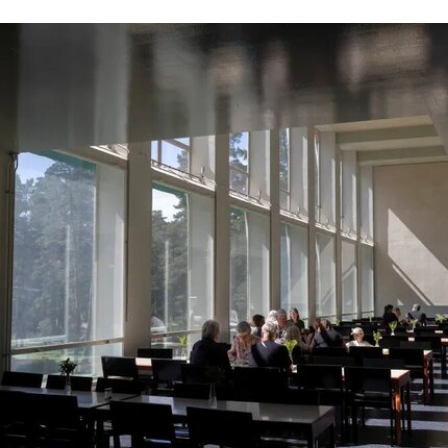
年。这批员工的最后工作日为8月14日。馆方表
示，这些员工可向即将接手的私营承包商重新申请
原有职位。
工会成员要求博物馆撤销这一决定，并发起请愿活
动，要求恢复保洁员工的职位。AICWU表示，截至
7月21日，请愿书已获得超过1900个签名。芝加哥
艺术学院一位发言人在接受《芝加哥太阳时报》采
访时表示：“芝加哥艺术学院高度重视每一位员工，
我们也非常感谢保洁团队每天付出的重要工作。我
们决定将保洁服务转为外包模式，是为了更好地支
持博物馆的日常运营；同时，我们优先选择了承诺
向现有保洁员工提供就业机会的合作伙伴。”
代表馆内工会的谈判单位AFSCME 31已正式提出
申诉，认为馆方在最终决定将保洁部门外包之前，