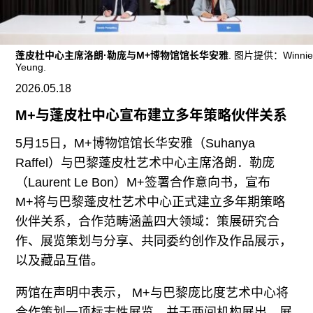
广告
订阅
蓬皮杜中心主席洛朗·勒庞与M+博物馆馆长华安雅
. 图片提供：Winni
往期内容
Yeung.
2026.05.18
M+与蓬皮杜中心宣布建立多年策略伙伴关系
联系我们
5月15日，M+博物馆馆长华安雅（Suhanya
Raffel）与巴黎蓬皮杜艺术中心主席洛朗．勒庞
关注我们
（Laurent Le Bon）M+签署合作意向书，宣布
M+将与巴黎蓬皮杜艺术中心正式建立多年期策略
伙伴关系，合作范畴涵盖四大领域：策展研究合
作、展览策划与分享、共同委约创作及作品展示，
以及藏品互借。
两馆在声明中表示， M+与巴黎庞比度艺术中心将
合作策划一项标志性展览，并于两间机构展出。展