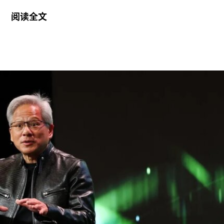
美术馆首席策展人，组委会表示作出该选择的原因
阅读全文
是其卓越的策展履历，以及能够为三年展带来崭新
且国际化视野的能力。
穆斯塔法拥有丰富的策展经验。2013年至2023年
间，他曾担任新加坡国家美术馆高级策展人，此后
在阿布扎比古根海姆美术馆担任高级策展人兼展览
部主管。2015年，他策划了第56届威尼斯双年展新
加坡馆。穆斯塔法还于2018年共同策划了达卡艺术
峰会，目前他正参与筹备将于2026年11月在多哈举
行的首届卡塔尔鲁拜亚四年展（Rubaiya
Qatar）。2017年至2022年，他曾担任柏林世界文
化宫（Haus der Kulturen der Welt）项目委员会成
员。自2025年起，他还担任国际现代艺术博物馆与
收藏委员会（CIMAM）理事。
上一届爱知三年展于2025年举行，主题为“灰烬与