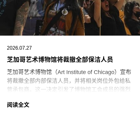
稿，这种设计旨在邀请观众“按照自己的方式”与艺
术互动。
阿布扎比古根海姆博物馆是阿布扎比耗资数十亿美
元打造的萨迪亚特岛文化区（Saadiyat Island
Cultural District）最新落成的文化机构之一。该文
2026.07.27
化区还包括阿布扎比卢浮宫（Louvre Abu
芝加哥艺术博物馆将裁撤全部保洁人员
芝加哥艺术博物馆（Art Institute of Chicago）宣布
将裁撤全部内部保洁人员，并将相关岗位外包给私
营承包商。这一决定引发了博物馆工会成员的强烈
反对。
阅读全文
6月29日，博物馆发布了一份关于裁员计划的初步
公告：23名负责展厅和设施清洁工作的工会保洁人
员将失去工作。据芝加哥艺术博物馆工会AICWU
称，许多即将失业的员工已在该机构工作超过20