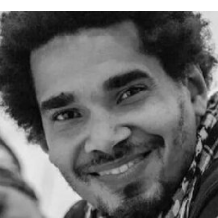
多个职务，包括国际艺术策展人，因此一直被视为
这一职位的热门人选。不过薪酬问题曾是任命过程
中的重要障碍，因为摩根在迪亚艺术基金会的收入
明显高于巴尔肖。泰特美术馆主席罗兰·拉德
（Roland Rudd）向《卫报》透露，摩根在接受这
一职位时接受了“大幅降薪”。
摩根加入泰特美术馆之际，正值该机构处于动荡时
期。泰特美术馆目前正面临财务困境，最近的一份
报告显示其运营处于亏损状态。泰特美术馆曾试图
通过裁员来解决资金问题，导致员工士气急剧下降
并引发了罢工。此外，尽管翠西·艾敏和弗里达·卡
罗的展览广受好评，但去年泰特不列颠美术馆和泰
特现代美术馆的参观人数仍远低于疫情前的水平。
摩根于2015年加入迪亚艺术基金会担任总监。任职
期间，她丰富了基金会的藏品结构，并增加了女性