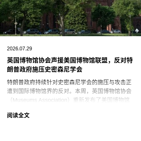
2026.07.29
英国博物馆协会声援美国博物馆联盟，反对特
朗普政府施压史密森尼学会
特朗普政府持续针对史密森尼学会的施压与攻击正
遭到国际博物馆界的反对。本周，英国博物馆协会
（Museums Association）重新发布了美国博物馆
联盟（American Alliance of Museums，AAM）于7
阅读全文
月20日发表的一份声明，强烈谴责针对美国“国家
级博物馆体系”所发起的公开且政治化的攻击。
就在上周，特朗普政府签署行政命令，要求史密森