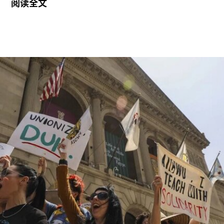
阅读全文
主弗兰克·盖里（Frank Gehry）设计，也是所罗门
·R·古根海姆基金会（Solomon R. Guggenheim
Foundation）继纽约、毕尔巴鄂和威尼斯之后最新
加入其全球网络的成员机构。
阿布扎比古根海姆博物馆占地逾80万平方英尺，将
成为古根海姆体系中规模最大的分馆，内设30个展
厅，室内展览面积约12.5万平方英尺。建筑外观由
十个雕塑般的锥体以非传统方式组合而成，表面覆
以不锈钢网、缟玛瑙和玻璃等材料，高达280英
尺。据《纽约时报》报道，该馆也是古根海姆体系
中造价最高的博物馆，预计总成本超过10亿美元。
博物馆将重点展示1960年代以来的艺术作品，并自
2009年起开始建立馆藏。不同于传统按时间顺序排
列展品的方式，展览将按主题划分为“抽象”、“流行
文化”、“土地”、“语言”和“叙事”等单元。根据新闻