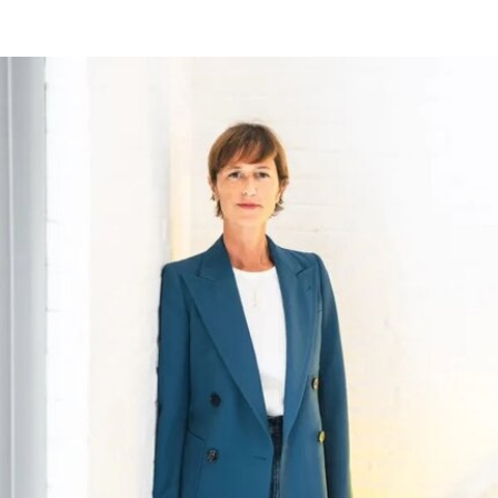
术学院（CCA）原校址。加州艺术学院曾是加州最
后一家非营利性艺术院校，但近年来持续受招生人
数下降和预算赤字影响导致裁员，最终于今年年初
被范德堡大学收购。根据收购协议，加州艺术学院
将于2026-27学年结束后停止办学。
这笔捐赠是黄仁勋夫妇迄今向教育机构提供的最大
单笔捐款，金额超过了此前向其母校俄勒冈州立大
学捐赠的5000万美元。加上去年2月向范德堡大学
捐赠的2250万美元，黄仁勋夫妇对该校的捐赠总额
已达到9750万美元。同时，他们还带动了其他慈善
捐赠者向范德堡大学旧金山校区扩建项目捐赠共计
2500万美元。
黄仁勋在一份声明中表示，此次捐赠旨在培养新一
代创作者，进一步巩固旧金山作为创新与创意之都