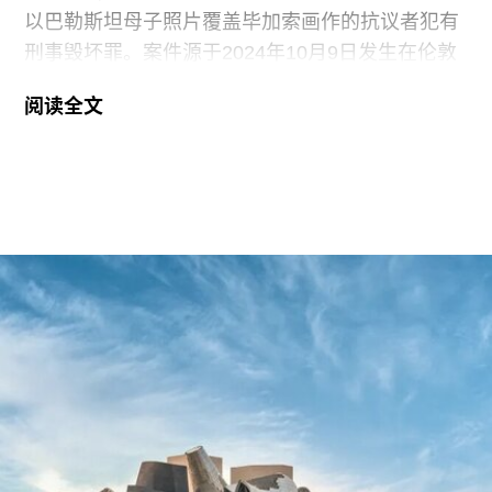
以巴勒斯坦母子照片覆盖毕加索画作的抗议者犯有
刑事毁坏罪。案件源于2024年10月9日发生在伦敦
国家美术馆的一场抗议行动。当日，两位行动者，
阅读全文
23岁的国家卫生服务工作者贾伊·哈莱（Jai Halai）
和21岁的政治与国际关系专业学生蒙代-马拉奇·罗
森菲尔德（Monday-Malachi Rosenfeld）在博物馆
开放期间进入展厅，用一张巴勒斯坦母亲怀抱浑身
是血孩子、悲痛哭泣的照片覆盖了巴勃罗·毕加索
1901年的作品《母性》（
Motherhood
）。这张照
片由巴勒斯坦摄影记者阿里·贾达拉（Ali
Jadallah）于2024年3月以色列围困加沙希法医院
期间拍摄。两名抗议者隶属于“青年诉求”（Youth
Demand），该组织由气候行动组织“停止石油”
（Just Stop Oil）的学生分支发展而来。行动中，
两人高声呼吁英国停止与以色列的贸易往来。随
后，其中一人将红色液体泼洒在展厅地面，引发现