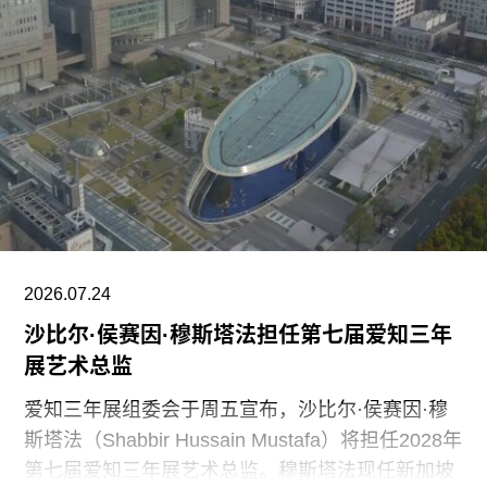
丰富经验，负责Muara Arts的展览规划、空间布局
及整体艺术发展方向。11月1日，Muara Arts将以
群展“东南亚艺术 A-Z：一部批判性词典”（A–Z of
Southeast Asian Art: A Critical Dictionary） 正式向
公众开放。展览将汇集40余位艺术家的作品，涵盖
纺织、装置、影像、绘画、雕塑等多种创作媒介。
2026.07.24
沙比尔·侯赛因·穆斯塔法担任第七届爱知三年
展艺术总监
爱知三年展组委会于周五宣布，沙比尔·侯赛因·穆
斯塔法（Shabbir Hussain Mustafa）将担任2028年
第七届爱知三年展艺术总监。穆斯塔法现任新加坡