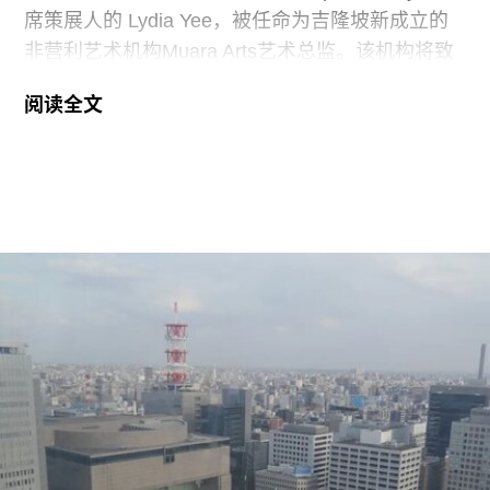
哈蒂格出席了一场国会听证会，期间
席策展人的 Lydia Yee，被任命为吉隆坡新成立的
非营利艺术机构Muara Arts艺术总监。该机构将致
力于推广东南亚现当代艺术，计划于今年11月1日
阅读全文
正式开幕。与美术馆配套建设的一座表演艺术剧场
预计将于2029年落成。
Muara Arts 坐落于吉隆坡历史悠久的步行广场
Medan Pasar，位于鹅麦河（Gombak River）与巴
生河（Klang River）交汇处。美术馆将利用经过改
造的传统店屋，打造约2万平方英尺的展览空间。
该机构由律师尚蒂·坎迪亚（Shanthi Kandiah）与
私募股权投资人布拉马尔·瓦苏德万（Brahmal
Vasudevan）共同创立，并由两人于2010年成立的
马来西亚非营利组织Creador Foundation负责运
营。
在新职位上，Yee将运用其策划现当代艺术展览的