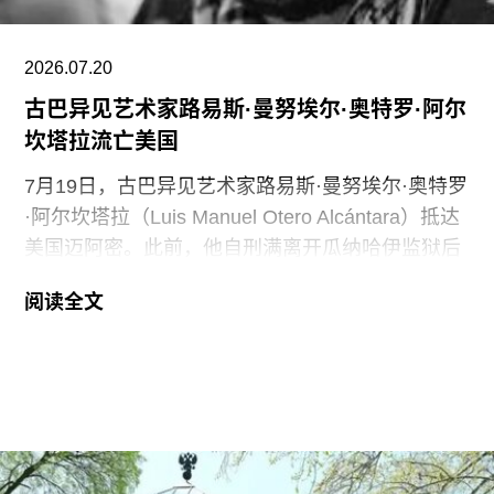
艺术家的代表比例。此前在泰特工作期间，她策划
了广受好评的2015年回顾展“世界走向波普”（The
2026.07.20
古巴异见艺术家路易斯·曼努埃尔·奥特罗·阿尔
坎塔拉流亡美国
7月19日，古巴异见艺术家路易斯·曼努埃尔·奥特罗
·阿尔坎塔拉（Luis Manuel Otero Alcántara）抵达
美国迈阿密。此前，他自刑满离开瓜纳哈伊监狱后
曾一度下落不明。据美联社报道，奥特罗·阿尔坎塔
阅读全文
拉抵达时手中紧握着一尊从古巴带来的残破圣母玛
利亚雕像，称其为希望的象征。
这位38岁的古巴艺术家自7月7日获释后便失去音
讯。当时，他刚刚服完因参与2021年7月古巴抗议
活动而被判处的五年刑期，仅提前数日获释。古巴
裔美国艺术家可可·福斯科（Coco Fusco）近日曾