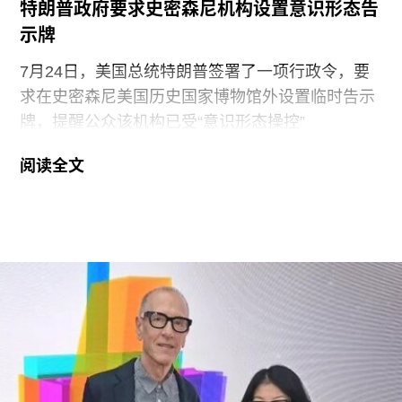
特朗普政府要求史密森尼机构设置意识形态告
示牌
7月24日，美国总统特朗普签署了一项行政令，要
求在史密森尼美国历史国家博物馆外设置临时告示
牌，提醒公众该机构已受“意识形态操控”
（ideological capture）。该命令标志着特朗普政府
阅读全文
持续针对史密森尼学会施压行动的进一步升级。他
认为该机构所体现的理念与共和党价值观背道而
驰。此前，特朗普政府已于2025年3月发布行政命
令，要求这一由国会拨款、依法独立运作的机构弘
扬“美国的伟大”。
其中，美国国家历史博物馆已成为特朗普持续抨击
的主要目标。在本月初发布的一份长达162页的报
告中，政府指责博物馆馆长安西娅·M·哈蒂格
（Anthea M. Hartig）在展览中传播“激进的行动主