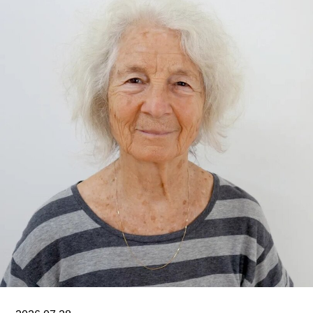
藏库的员工100%投票支持罢工行动。
V&A东馆典藏库于2025年5月开放，向公众展示了
数千件尚未在其他场馆展出的藏品。负责馆内“预约
展品”项目的员工必须全程陪同调取馆藏，只有在另
一位同事到岗接替后，才能去洗手间。与他们服务
的公众一样，这些员工也不允许将食物或饮料带入
主展厅或储藏区。
“这种展示我们文化遗产的创新模式，竟是由那些连
上厕所或喝口水都得不到充分保障的员工来实现
的，”Prospect工会秘书长迈克·克兰西（Mike
Clancy）告诉《卫报》。“如果参观者得知，工会一
直反对的那些存在于亚马逊等企业的劳动实践，竟
然也存在于一家国际知名的文化机构时，他们一定
会感到震惊。”