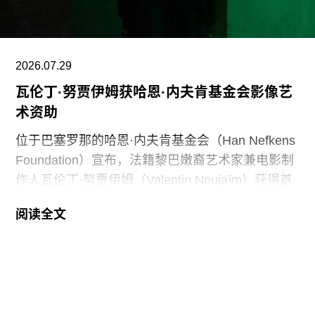
且具有压迫性的叙事”。同年8月，白宫官网刊登的
一篇未署名文章进一步扩大了批评范围，点名多家
博物馆，指责其展览和公共传播内容具有“冒犯
性”。
2026.07.29
瓦伦丁·努贾伊姆获哈恩·内夫肯基金会影像艺
此外，《纽约时报》今年4月报道称，由于特朗普
术资助
试图介入史密森尼学会董事会新成员的任命程序，
相关任命工作被刻意放缓。
位于巴塞罗那的哈恩·内夫肯基金会（Han Nefkens
Foundation）宣布，法籍黎巴嫩裔艺术家兼电影制
作人瓦伦丁·努贾伊姆（Valentin Noujaïm）获得首
届“2026年地中海影像艺术制作资助”。这项资助旨
阅读全文
在支持地中海沿岸地区艺术家创作新的影像艺术作
品，金额25000欧元。
出生于1991年的努贾伊姆从九位入围艺术家中脱颖
而出，其创作游走于纪录片与虚构叙事之间，以散
文电影的形式探讨由权力与崩塌塑造的建筑空间。