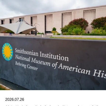
作为2028年悉尼双年展艺术总监，刘祺丰表示，他
计划在展览筹备阶段与澳大利亚原住民社群展开交
流。他在接受《艺术新闻》采访时表示：“原住民社
群对我策展实践的重要影响之一，在于他们让我思
考的时间跨度不再局限于双年展的三个月，而是将
视野扩展至数十万年的时间尺度。”
除了领导新加坡双年展外，刘祺丰还曾担任新加坡
艺术节艺术总监，以及香港西九龙文化区管理局戏
剧与表演艺术部主管。
2026.07.26