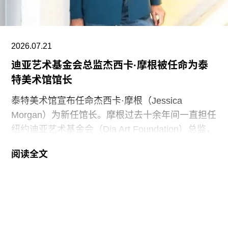
的文化基础。“技术拓展了我们能够创造什么，而艺
术与设计决定了我们为何创造。二者共同塑造了文
明。”
2026.07.21
黄仁勋和洛丽均为工程师，黄仁勋执掌的英伟达已
迪亚艺术基金会总监杰西卡·摩根被任命为泰
成为全球市值最高的企业之一，也是全球人工智能
特美术馆馆长
浪潮中的核心企业。此次向范德堡大学新校区捐赠
的同时，
泰特美术馆宣布任命杰西卡·摩根（Jessica
Morgan）为新任馆长。摩根过去十余年间一直担任
纽约迪亚艺术基金会（Dia Art Foundation）总监，
她将接替玛丽亚·巴尔肖（Maria Balshaw）的职
阅读全文
位，后者在担任馆长九年后于今年春季离任。摩根
将于2027年1月正式履新。作为馆长，她将负责管
理泰特不列颠美术馆、泰特现代美术馆以及位于位
于利物浦和圣艾夫斯的分馆。
摩根曾在2002年至2014年间在泰特美术馆担任过