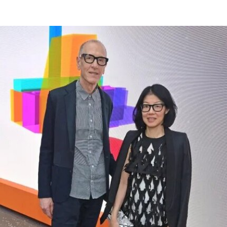
驰。此前，特朗普政府已于2025年3月发布行政命
令，要求这一由国会拨款、依法独立运作的机构弘
扬“美国的伟大”。
其中，美国国家历史博物馆已成为特朗普持续抨击
的主要目标。在本月初发布的一份长达162页的报
告中，政府指责博物馆馆长安西娅·M·哈蒂格
（Anthea M. Hartig）在展览中传播“激进的行动主
义意识形态”。
根据这一行政令，新的指示牌将告知参观者，博物
馆现有展览“应予以改造”，以符合政府近期发布的
题为《拯救美国的故事：史密森尼学会美国国家历
史博物馆如何因意识形态操控而抹杀我们的历史遗
产》的报告。指示牌还将“引导游客前往能够获取关
于美国历史准确信息的地点和资源”。不过政府并未
具体说明其认可的具体地点或资源为何。