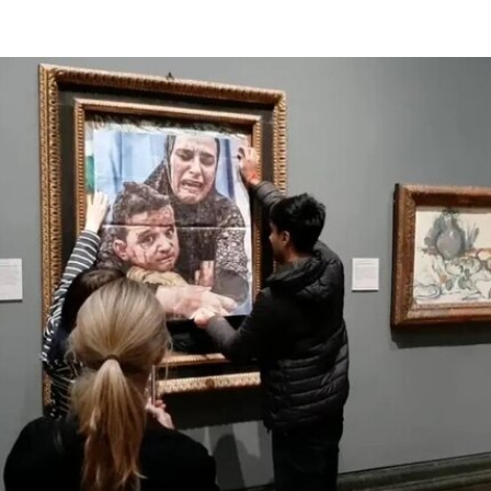
者通过倚靠、攀爬、吹口哨等即兴动作展开表演，
对伊冯娜·雷纳（Yvonne Rainer）和史蒂夫·帕克斯
顿（Steve Paxton）产生了深远影响，促使两人共
同创立了贾德森舞蹈剧院（Judson Dance
Theater），其成员在此后十年间重塑了现代舞的
发展轨迹。多年后，帕克斯顿曾写道：“福蒂这组激
进的作品，就像一颗投入平静池塘中的石子，激起
的涟漪不断向外扩散。”
福蒂于1935年3月25日出生于意大利佛罗伦萨的一
个犹太家庭。三年后，当法西斯领导人贝尼托·墨索
里尼（Benito Mussolini）开始剥夺意大利犹太人的
公民身份时，福蒂全家逃往美国，最终定居洛杉
矶。她曾进入俄勒冈州波特兰的里德学院（Reed
College）就读，但中途退学，并与当时的伴侣、观
念艺术家罗伯特·莫里斯（Robert Morris）搬到旧金
山。在那里，她先后于哈尔普林-拉思罗普学校