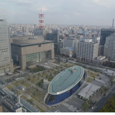
造的传统店屋，打造约2万平方英尺的展览空间。
该机构由律师尚蒂·坎迪亚（Shanthi Kandiah）与
私募股权投资人布拉马尔·瓦苏德万（Brahmal
Vasudevan）共同创立，并由两人于2010年成立的
马来西亚非营利组织Creador Foundation负责运
营。
在新职位上，Yee将运用其策划现当代艺术展览的
丰富经验，负责Muara Arts的展览规划、空间布局
及整体艺术发展方向。11月1日，Muara Arts将以
群展“东南亚艺术 A-Z：一部批判性词典”（A–Z of
Southeast Asian Art: A Critical Dictionary） 正式向
公众开放。展览将汇集40余位艺术家的作品，涵盖
纺织、装置、影像、绘画、雕塑等多种创作媒介。