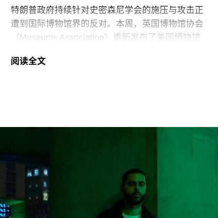
特朗普政府持续针对史密森尼学会的施压与攻击正
遭到国际博物馆界的反对。本周，英国博物馆协会
（Museums Association）重新发布了美国博物馆
联盟（American Alliance of Museums，AAM）于7
阅读全文
月20日发表的一份声明，强烈谴责针对美国“国家
级博物馆体系”所发起的公开且政治化的攻击。
就在上周，特朗普政府签署行政命令，要求史密森
尼学会美国国家历史博物馆设置临时告示牌，以“纠
正博物馆所呈现的不准确信息”。7月4日，特朗普
政府还发布了一份长达162页的报告，批评史密森
尼学会及其管理层“未能完成阐释美国历史遗产这一
基本使命”。
美国博物馆联盟在声明中表示：“我们谴责特朗普政
府持续攻击史密森尼学会，以及那些负责保存、研