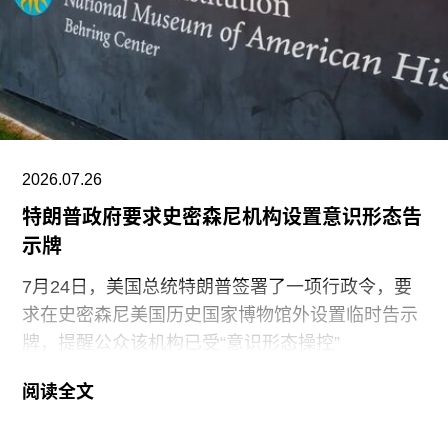
艺术节艺术总监，以及香港西九龙文化区管理局戏
剧与表演艺术部主管。
2026.07.26
特朗普政府要求史密森尼机构设置意识形态告
示牌
7月24日，美国总统特朗普签署了一项行政令，要
求在史密森尼美国历史国家博物馆外设置临时告示
牌，提醒公众该机构已受“意识形态操控”
（ideological capture）。该命令标志着特朗普政府
阅读全文
持续针对史密森尼学会施压行动的进一步升级。他
认为该机构所体现的理念与共和党价值观背道而