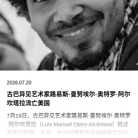
报告显示其运营处于亏损状态。泰特美术馆曾试图
通过裁员来解决资金问题，导致员工士气急剧下降
并引发了罢工。此外，尽管翠西·艾敏和弗里达·卡
罗的展览广受好评，但去年泰特不列颠美术馆和泰
特现代美术馆的参观人数仍远低于疫情前的水平。
摩根于2015年加入迪亚艺术基金会担任总监。任职
期间，她丰富了基金会的藏品结构，并增加了女性
艺术家的代表比例。此前在泰特工作期间，她策划
了广受好评的2015年回顾展“世界走向波普”（The
2026.07.20
古巴异见艺术家路易斯·曼努埃尔·奥特罗·阿尔
坎塔拉流亡美国
7月19日，古巴异见艺术家路易斯·曼努埃尔·奥特罗
·阿尔坎塔拉（Luis Manuel Otero Alcántara）抵达
美国迈阿密。此前，他自刑满离开瓜纳哈伊监狱后