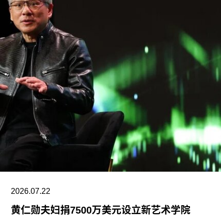
峰会，目前他正参与筹备将于2026年11月在多哈举
行的首届卡塔尔鲁拜亚四年展（Rubaiya
Qatar）。2017年至2022年，他曾担任柏林世界文
化宫（Haus der Kulturen der Welt）项目委员会成
员。自2025年起，他还担任国际现代艺术博物馆与
收藏委员会（CIMAM）理事。
上一届爱知三年展于2025年举行，主题为“灰烬与
蔷薇之间的时光”（A Time Between Ashes and
Roses），由沙迦艺术基金会主席兼创始人胡尔·卡
西米（Hoor Al Qasimi）担任艺术总监。
2026.07.22
黄仁勋夫妇捐7500万美元设立新艺术学院