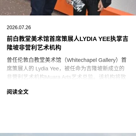
该行政令还指责博物馆在美国建国250周年之际未
能“适当地表彰”《独立宣言》签署者，并要求内政
部长“在由国家公园管理局维护的人行道、步道及其
2026.07.26
他公共场所设置临时展览或标识，以纠正博物馆内
前白教堂美术馆首席策展人LYDIA YEE执掌吉
呈现的不准确信息”。
隆坡非营利艺术机构
史密森尼学会尚未就行政令发表公开评论。上周，
曾任伦敦白教堂美术馆（Whitechapel Gallery）首
哈蒂格出席了一场国会听证会，期间
席策展人的 Lydia Yee，被任命为吉隆坡新成立的
非营利艺术机构Muara Arts艺术总监。该机构将致
力于推广东南亚现当代艺术，计划于今年11月1日
阅读全文
正式开幕。与美术馆配套建设的一座表演艺术剧场
预计将于2029年落成。
Muara Arts 坐落于吉隆坡历史悠久的步行广场
Medan Pasar，位于鹅麦河（Gombak River）与巴
生河（Klang River）交汇处。美术馆将利用经过改