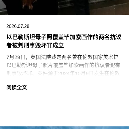
（Halprin-Lathrop School）和马林舞蹈工作室
（Dance Workshop of
2026.07.28
以巴勒斯坦母子照覆盖毕加索画作的两名抗议
者被判刑事毁坏罪成立
7月29日，英国法院裁定两名曾在伦敦国家美术馆
以巴勒斯坦母子照片覆盖毕加索画作的抗议者犯有
刑事毁坏罪。案件源于2024年10月9日发生在伦敦
国家美术馆的一场抗议行动。当日，两位行动者，
阅读全文
23岁的国家卫生服务工作者贾伊·哈莱（Jai Halai）
和21岁的政治与国际关系专业学生蒙代-马拉奇·罗
森菲尔德（Monday-Malachi Rosenfeld）在博物馆
开放期间进入展厅，用一张巴勒斯坦母亲怀抱浑身
是血孩子、悲痛哭泣的照片覆盖了巴勃罗·毕加索