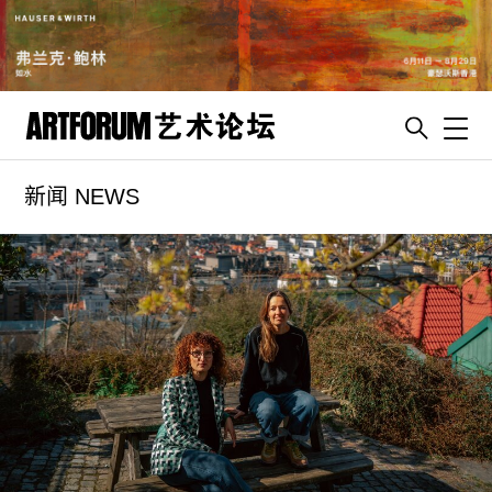
Toggl
新闻 NEWS
artguide
新闻
展评
杂志
专栏
视频
ENGLISH
ART & EDUCATION