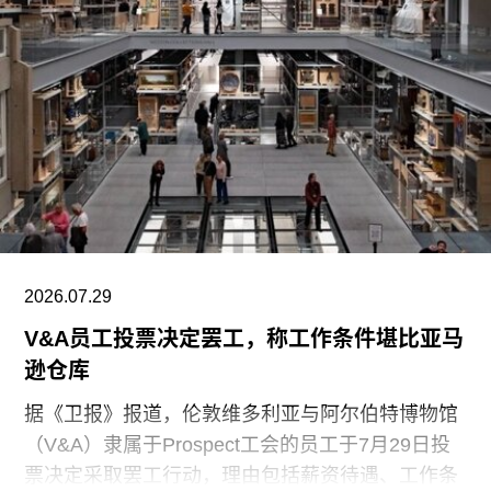
2026.07.29
V&A员工投票决定罢工，称工作条件堪比亚马
逊仓库
据《卫报》报道，伦敦维多利亚与阿尔伯特博物馆
（V&A）隶属于Prospect工会的员工于7月29日投
票决定采取罢工行动，理由包括薪资待遇、工作条