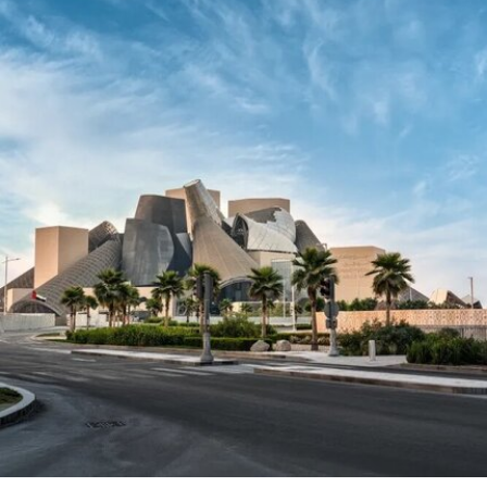
1901年的作品《母性》（
Motherhood
）。这张照
片由巴勒斯坦摄影记者阿里·贾达拉（Ali
Jadallah）于2024年3月以色列围困加沙希法医院
期间拍摄。两名抗议者隶属于“青年诉求”（Youth
Demand），该组织由气候行动组织“停止石油”
（Just Stop Oil）的学生分支发展而来。行动中，
两人高声呼吁英国停止与以色列的贸易往来。随
后，其中一人将红色液体泼洒在展厅地面，引发现
场观众惊呼，两人随即被警方逮捕。
此次行动发生时，英国艺术机构正接连成为抗议活
动的现场。就在该事件发生几天前，两名年轻的气
候行动人士因向文森特·梵高1888年作品《向日
葵》的玻璃罩泼洒番茄汤而被判处监禁。庭审中，
陪审团获悉，毕加索画作本身并未受损，但泼洒在
地面的红色水性颜料渗入了展厅地面，污染了大理
石踢脚线。此次事件共造成美术馆约8000英镑的损