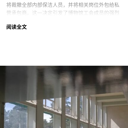
将裁撤全部内部保洁人员，并将相关岗位外包给私
营承包商。这一决定引发了博物馆工会成员的强烈
反对。
阅读全文
6月29日，博物馆发布了一份关于裁员计划的初步
公告：23名负责展厅和设施清洁工作的工会保洁人
员将失去工作。据芝加哥艺术博物馆工会AICWU
称，许多即将失业的员工已在该机构工作超过20
年。这批员工的最后工作日为8月14日。馆方表
示，这些员工可向即将接手的私营承包商重新申请
原有职位。
工会成员要求博物馆撤销这一决定，并发起请愿活
动，要求恢复保洁员工的职位。AICWU表示，截至
7月21日，请愿书已获得超过1900个签名。芝加哥
艺术学院一位发言人在接受《芝加哥太阳时报》采
访时表示：“芝加哥艺术学院高度重视每一位员工，