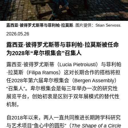
广告
订阅
往期内容
露西亚·彼得罗尤斯蒂与菲利帕·拉莫斯
. 图片提供：Stian Servoss.
2026.05.26
露西亚·彼得罗尤斯蒂与菲利帕·拉莫斯被任命
为2028年“卑尔根集会”召集人
联系我们
露西亚·彼得罗尤斯蒂（Lucia Pietroiusti）与菲利帕
关注我们
·拉莫斯（Filipa Ramos）这对长期合作的搭档将担
任2028年第六届卑尔根集会（Bergen Assembly）
“召集人”。卑尔根集会是每三年举办一次的研究性
展览平台，创始初衷是区别于双年展模式的替代性
机制，
自2018年以来，两人一直共同推进长期跨学科研究
与艺术项目“鱼心中的圆形”（
The Shape of a Circle