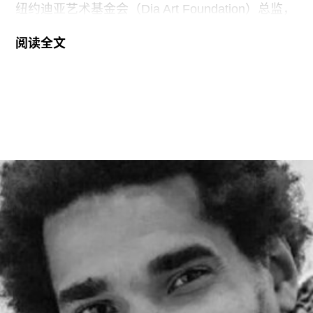
纽约迪亚艺术基金会（Dia Art Foundation）总监，
她将接替玛丽亚·巴尔肖（Maria Balshaw）的职
阅读全文
位，后者在担任馆长九年后于今年春季离任。摩根
将于2027年1月正式履新。作为馆长，她将负责管
理泰特不列颠美术馆、泰特现代美术馆以及位于位
于利物浦和圣艾夫斯的分馆。
摩根曾在2002年至2014年间在泰特美术馆担任过
多个职务，包括国际艺术策展人，因此一直被视为
这一职位的热门人选。不过薪酬问题曾是任命过程
中的重要障碍，因为摩根在迪亚艺术基金会的收入
明显高于巴尔肖。泰特美术馆主席罗兰·拉德
（Roland Rudd）向《卫报》透露，摩根在接受这
一职位时接受了“大幅降薪”。
摩根加入泰特美术馆之际，正值该机构处于动荡时
期。泰特美术馆目前正面临财务困境，最近的一份