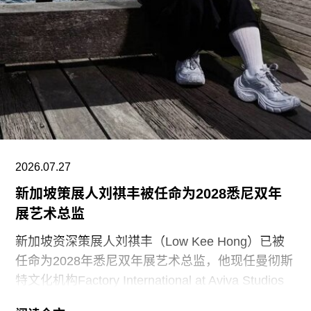
Culture，1958）活动中心，以及著名的芬兰大厅
（Finlandia Hall，1971），后者兼具会议中心与音
乐厅功能。
另一项重要作品是赛纳察洛市政厅（Säynätsalo
Town Hall），由阿尔瓦·阿尔托与艾丽莎·阿尔托于
1952年共同完成。艾诺于1949年去世后，阿尔瓦
与艾丽莎结婚。两人还共同建造了位于派延奈湖
（Lake
2026.07.27
新加坡策展人刘祺丰被任命为2028悉尼双年
展艺术总监
新加坡资深策展人刘祺丰（Low Kee Hong）已被
任命为2028年悉尼双年展艺术总监，他现任曼彻斯
特文化机构Factory International at Aviva Studios
创意总监，曾担任新加坡双年展创始总监。