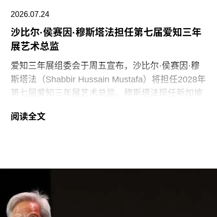
2026.07.24
沙比尔·侯赛因·穆斯塔法担任第七届爱知三年
展艺术总监
爱知三年展组委会于周五宣布，沙比尔·侯赛因·穆
斯塔法（Shabbir Hussain Mustafa）将担任2028年
第七届爱知三年展艺术总监。穆斯塔法现任新加坡
美术馆首席策展人，组委会表示作出该选择的原因
阅读全文
是其卓越的策展履历，以及能够为三年展带来崭新
且国际化视野的能力。
穆斯塔法拥有丰富的策展经验。2013年至2023年
间，他曾担任新加坡国家美术馆高级策展人，此后
在阿布扎比古根海姆美术馆担任高级策展人兼展览
部主管。2015年，他策划了第56届威尼斯双年展新
加坡馆。穆斯塔法还于2018年共同策划了达卡艺术