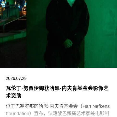
究和诠释美国历史、艺术、科学与文化的博物馆专
业人士。将博物馆如何呈现历史、艺术、科学、文
化及自然世界的方式政治化，并对从事这项工作的
博物馆专业人员进行人身攻击，正在威胁全国博物
馆的完整性与独立性。”
在2025年3月签署的一项行政命令中，特朗普批评
史密森尼学会宣扬“将美国和西方价值观描绘成有害
且具有压迫性的叙事”。同年8月，白宫官网刊登的
一篇未署名文章进一步扩大了批评范围，点名多家
博物馆，指责其展览和公共传播内容具有“冒犯
性”。
2026.07.29
瓦伦丁·努贾伊姆获哈恩·内夫肯基金会影像艺
此外，《纽约时报》今年4月报道称，由于特朗普
术资助
试图介入史密森尼学会董事会新成员的任命程序，
相关任命工作被刻意放缓。
位于巴塞罗那的哈恩·内夫肯基金会（Han Nefkens
Foundation）宣布，法籍黎巴嫩裔艺术家兼电影制