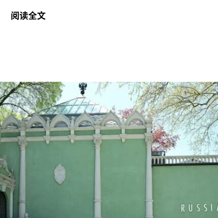
曾一度下落不明。据美联社报道，奥特罗·阿尔坎塔
阅读全文
拉抵达时手中紧握着一尊从古巴带来的残破圣母玛
利亚雕像，称其为希望的象征。
这位38岁的古巴艺术家自7月7日获释后便失去音
讯。当时，他刚刚服完因参与2021年7月古巴抗议
活动而被判处的五年刑期，仅提前数日获释。古巴
裔美国艺术家可可·福斯科（Coco Fusco）近日曾
撰文追问奥特罗·阿尔坎塔拉出狱后的下落。7月17
日，美国驻哈瓦那大使馆一名官员向《纽约时报》
透露，奥特罗·阿尔坎塔拉已获发人道主义签证，能
够进入美国，开始其被迫流亡的生活。
奥特罗·阿尔坎塔拉于2018年与一群艺术家、记者
和学者共同创立了圣伊西德罗运动（San Isidro
Movement）。该组织参与反对古巴政府、倡导民
主的社会运动。他还参与创作了抗议歌曲《祖国与