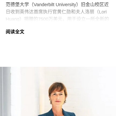
范德堡大学（Vanderbilt University）旧金山校区近
日收到英伟达首席执行官黄仁勋和夫人洛丽（Lori
Huang）捐赠的7500万美元，用于设立一所全新的
艺术学院。新学院暂定名为“黄仁勋与洛丽艺术、建
阅读全文
筑与设计学院”，具体名称尚待校方批准。目前，学
院正在招聘首任院长，为首个学年做准备。
新学院计划于2027年11月正式开放，将入驻加州艺
术学院（CCA）原校址。加州艺术学院曾是加州最
后一家非营利性艺术院校，但近年来持续受招生人
数下降和预算赤字影响导致裁员，最终于今年年初
被范德堡大学收购。根据收购协议，加州艺术学院
将于2026-27学年结束后停止办学。
这笔捐赠是黄仁勋夫妇迄今向教育机构提供的最大
单笔捐款，金额超过了此前向其母校俄勒冈州立大
学捐赠的5000万美元。加上去年2月向范德堡大学