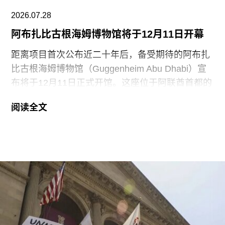
失，其中仅约270英镑用于清洁，其余费用主要用
2026.07.28
于地面修复、工作人员额外工时酬劳以及重新开放
阿布扎比古根海姆博物馆将于12月11日开幕
展厅等支出。辩方主张，部分费用源于馆方自行决
定采用何种修复方案，而非抗议行为本身造成的损
距离项目首次公布近二十年后，备受期待的阿布扎
害，但这一论点最终未获法院采纳。
比古根海姆博物馆（Guggenheim Abu Dhabi）宣
布将于12月11日正式开馆。这座位于阿联酋首都的
现代与当代艺术博物馆，由已故普利兹克建筑奖得
阅读全文
主弗兰克·盖里（Frank Gehry）设计，也是所罗门
·R·古根海姆基金会（Solomon R. Guggenheim
Foundation）继纽约、毕尔巴鄂和威尼斯之后最新
加入其全球网络的成员机构。
阿布扎比古根海姆博物馆占地逾80万平方英尺，将
成为古根海姆体系中规模最大的分馆，内设30个展
厅，室内展览面积约12.5万平方英尺。建筑外观由
十个雕塑般的锥体以非传统方式组合而成，表面覆