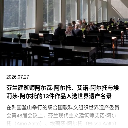
我们也非常感谢保洁团队每天付出的重要工作。我
们决定将保洁服务转为外包模式，是为了更好地支
持博物馆的日常运营；同时，我们优先选择了承诺
向现有保洁员工提供就业机会的合作伙伴。”
代表馆内工会的谈判单位AFSCME 31已正式提出
申诉，认为馆方在最终决定将保洁部门外包之前，
未按合同规定提前通知工会，因此违反了劳资协
议。对此，馆方否认存在违反工会合同条款的行
为。
2026.07.27
芬兰建筑师阿尔瓦·阿尔托、艾诺·阿尔托与埃
莉莎·阿尔托的13件作品入选世界遗产名录
在韩国釜山举行的联合国教科文组织世界遗产委员
会第48届会议上，芬兰现代主义建筑师艾诺·阿尔
托（Aino Aalto）、埃莉莎·阿尔托（Elissa Aalto）