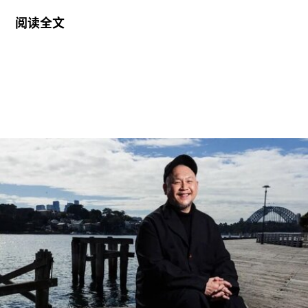
和阿尔瓦·阿尔托（Alvar Aalto）的13项建筑作品被
阅读全文
列入世界遗产名录。这组统称为“阿尔托作品”
（Aalto Works）的建筑群是首个获此殊荣的芬兰现
代主义建筑作品。
“阿尔托作品” 包括阿尔瓦·阿尔托于1928年至1988
年间设计完成的一系列建筑、社区开发项目及校园
空间，涵盖住宅、公共、市政、社区及文化建筑。
根据联合国教科文组织的说明，这些作品展现了“以
人为本、因地制宜且富有同理心的设计理念，体现
了芬兰对现代建筑的重要贡献”。
入选项目中最早期的代表作之一是位于赫尔辛基的
“阿尔瓦·阿尔托之家”（Aalto House，1936），由
阿尔瓦·阿尔托与其妻子艾诺·阿尔托共同设计，作
为两人的私人住宅。在13项作品中，有5项位于芬
兰首都赫尔辛基，包括文化之家（House of