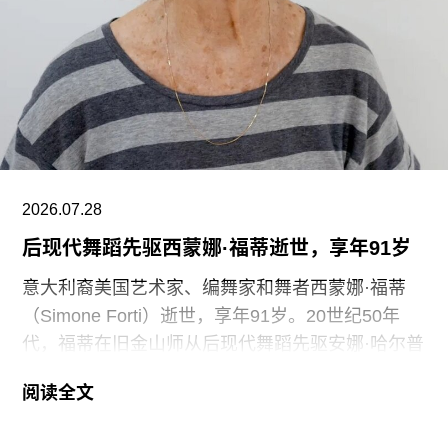
上厕所或喝口水都得不到充分保障的员工来实现
的，”Prospect工会秘书长迈克·克兰西（Mike
Clancy）告诉《卫报》。“如果参观者得知，工会一
直反对的那些存在于亚马逊等企业的劳动实践，竟
然也存在于一家国际知名的文化机构时，他们一定
会感到震惊。”
V&A东馆典藏库的员工正在争取两次各15分钟的带
2026.07.28
薪休息时间。工会成员还要求V&A在一年内获得“伦
后现代舞蹈先驱西蒙娜·福蒂逝世，享年91岁
敦生活工资雇主”认证（London
意大利裔美国艺术家、编舞家和舞者西蒙娜·福蒂
（Simone Forti）逝世，享年91岁。20世纪50年
代，福蒂在旧金山师从后现代舞蹈先驱安娜·哈尔普
林（Anna Halprin）。60年代初，她凭借奠基性作
阅读全文
品系列“舞蹈构造”（Dance Constructions）迅速崭
露头角。这组作品以廉价的现成物为媒介，引导舞