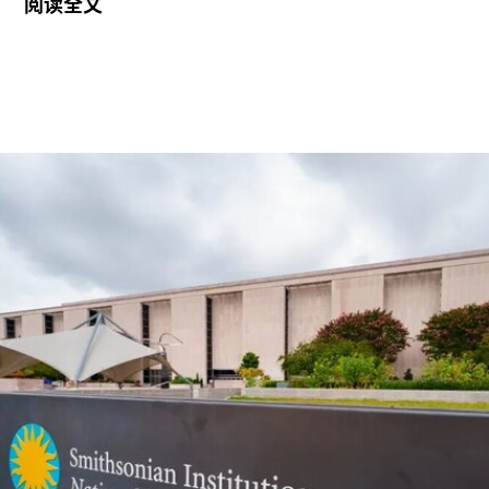
阅读全文
2026年悉尼双年展于今年3月至6月举行，主题
“rememory”取自托妮·莫里森（Toni Morrison）
1987年的小说《宠儿》（
Beloved
）。本届双年展
艺术总监、阿联酋策展人胡尔·卡西米（Hoor Al
Qasimi）因被认为偏袒支持巴勒斯坦的参展艺术家
而受到批评。对此，悉尼双年展否认了有关歧视或
偏袒的指控。
作为2028年悉尼双年展艺术总监，刘祺丰表示，他
计划在展览筹备阶段与澳大利亚原住民社群展开交
流。他在接受《艺术新闻》采访时表示：“原住民社
群对我策展实践的重要影响之一，在于他们让我思
考的时间跨度不再局限于双年展的三个月，而是将
视野扩展至数十万年的时间尺度。”
除了领导新加坡双年展外，刘祺丰还曾担任新加坡