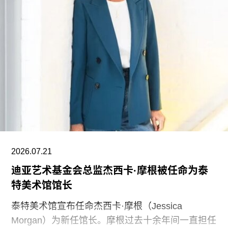
捐赠的2250万美元，黄仁勋夫妇对该校的捐赠总额
已达到9750万美元。同时，他们还带动了其他慈善
捐赠者向范德堡大学旧金山校区扩建项目捐赠共计
2500万美元。
黄仁勋在一份声明中表示，此次捐赠旨在培养新一
代创作者，进一步巩固旧金山作为创新与创意之都
的文化基础。“技术拓展了我们能够创造什么，而艺
术与设计决定了我们为何创造。二者共同塑造了文
明。”
2026.07.21
黄仁勋和洛丽均为工程师，黄仁勋执掌的英伟达已
迪亚艺术基金会总监杰西卡·摩根被任命为泰
成为全球市值最高的企业之一，也是全球人工智能
特美术馆馆长
浪潮中的核心企业。此次向范德堡大学新校区捐赠
的同时，
泰特美术馆宣布任命杰西卡·摩根（Jessica
Morgan）为新任馆长。摩根过去十余年间一直担任