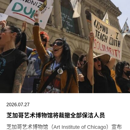
以不锈钢网、缟玛瑙和玻璃等材料，高达280英
尺。据《纽约时报》报道，该馆也是古根海姆体系
中造价最高的博物馆，预计总成本超过10亿美元。
博物馆将重点展示1960年代以来的艺术作品，并自
2009年起开始建立馆藏。不同于传统按时间顺序排
列展品的方式，展览将按主题划分为“抽象”、“流行
文化”、“土地”、“语言”和“叙事”等单元。根据新闻
稿，这种设计旨在邀请观众“按照自己的方式”与艺
术互动。
阿布扎比古根海姆博物馆是阿布扎比耗资数十亿美
元打造的萨迪亚特岛文化区（Saadiyat Island
Cultural District）最新落成的文化机构之一。该文
2026.07.27
化区还包括阿布扎比卢浮宫（Louvre Abu
芝加哥艺术博物馆将裁撤全部保洁人员
芝加哥艺术博物馆（Art Institute of Chicago）宣布