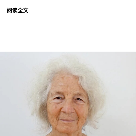
件以及饮水和卫生间的使用权等问题。V&A在伦敦
阅读全文
地区共运营四家博物馆，包括南肯辛顿的V&A博物
馆、Stratford的V&A东馆和V&A东馆典藏库（V&A
East Storehouse），以及Bethnal Green的青年
V&A博物馆。在这四家机构中，82%的Prospect工
会成员参与了投票，其中83%投票支持罢工行动，
95%投票支持除罢工以外的其他行动。V&A东馆典
藏库的员工100%投票支持罢工行动。
V&A东馆典藏库于2025年5月开放，向公众展示了
数千件尚未在其他场馆展出的藏品。负责馆内“预约
展品”项目的员工必须全程陪同调取馆藏，只有在另
一位同事到岗接替后，才能去洗手间。与他们服务
的公众一样，这些员工也不允许将食物或饮料带入
主展厅或储藏区。
“这种展示我们文化遗产的创新模式，竟是由那些连