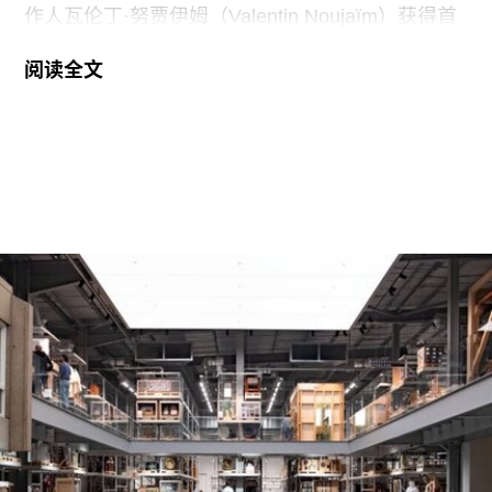
作人瓦伦丁·努贾伊姆（Valentin Noujaïm）获得首
届“2026年地中海影像艺术制作资助”。这项资助旨
阅读全文
在支持地中海沿岸地区艺术家创作新的影像艺术作
品，金额25000欧元。
出生于1991年的努贾伊姆从九位入围艺术家中脱颖
而出，其创作游走于纪录片与虚构叙事之间，以散
文电影的形式探讨由权力与崩塌塑造的建筑空间。
他的作品将城市空间视为承载着记忆、监视与控制
体系的活体。他常驻巴黎和雅典，其作品曾在纽约
现代艺术博物馆和伦敦当代艺术中心展出。
哈恩·内夫肯基金会是一家专注于影像艺术创作的非
营利组织，致力于扶持新兴及中生代影像艺术家。
基金会主要通过资助和委任创作，在全球范围内支
持影像新作品的创作。