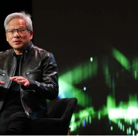
在阿布扎比古根海姆美术馆担任高级策展人兼展览
部主管。2015年，他策划了第56届威尼斯双年展新
加坡馆。穆斯塔法还于2018年共同策划了达卡艺术
峰会，目前他正参与筹备将于2026年11月在多哈举
行的首届卡塔尔鲁拜亚四年展（Rubaiya
Qatar）。2017年至2022年，他曾担任柏林世界文
化宫（Haus der Kulturen der Welt）项目委员会成
员。自2025年起，他还担任国际现代艺术博物馆与
收藏委员会（CIMAM）理事。
上一届爱知三年展于2025年举行，主题为“灰烬与
蔷薇之间的时光”（A Time Between Ashes and
Roses），由沙迦艺术基金会主席兼创始人胡尔·卡
西米（Hoor Al Qasimi）担任艺术总监。