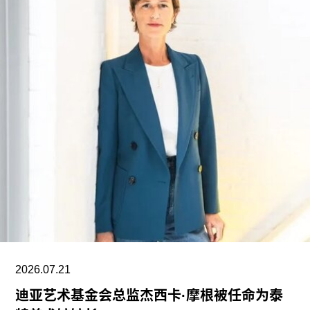
这笔捐赠是黄仁勋夫妇迄今向教育机构提供的最大
单笔捐款，金额超过了此前向其母校俄勒冈州立大
学捐赠的5000万美元。加上去年2月向范德堡大学
捐赠的2250万美元，黄仁勋夫妇对该校的捐赠总额
已达到9750万美元。同时，他们还带动了其他慈善
捐赠者向范德堡大学旧金山校区扩建项目捐赠共计
2500万美元。
黄仁勋在一份声明中表示，此次捐赠旨在培养新一
代创作者，进一步巩固旧金山作为创新与创意之都
的文化基础。“技术拓展了我们能够创造什么，而艺
术与设计决定了我们为何创造。二者共同塑造了文
明。”
2026.07.21
黄仁勋和洛丽均为工程师，黄仁勋执掌的英伟达已
迪亚艺术基金会总监杰西卡·摩根被任命为泰
成为全球市值最高的企业之一，也是全球人工智能