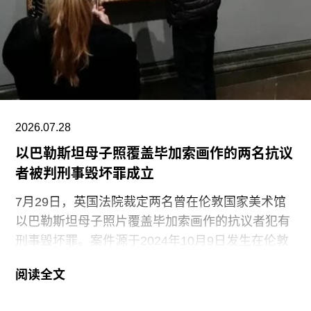
矶。她曾进入俄勒冈州波特兰的里德学院（Reed
College）就读，但中途退学，并与当时的伴侣、观
念艺术家罗伯特·莫里斯（Robert Morris）搬到旧金
山。在那里，她先后于哈尔普林-拉思罗普学校
（Halprin-Lathrop School）和马林舞蹈工作室
（Dance Workshop of
2026.07.28
以巴勒斯坦母子照覆盖毕加索画作的两名抗议
者被判刑事毁坏罪成立
7月29日，英国法院裁定两名曾在伦敦国家美术馆
以巴勒斯坦母子照片覆盖毕加索画作的抗议者犯有
刑事毁坏罪。案件源于2024年10月9日发生在伦敦
国家美术馆的一场抗议行动。当日，两位行动者，
阅读全文
23岁的国家卫生服务工作者贾伊·哈莱（Jai Halai）
和21岁的政治与国际关系专业学生蒙代-马拉奇·罗