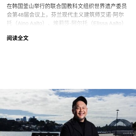
在韩国釜山举行的联合国教科文组织世界遗产委员
会第48届会议上，芬兰现代主义建筑师艾诺·阿尔
托（Aino Aalto）、埃莉莎·阿尔托（Elissa Aalto）
和阿尔瓦·阿尔托（Alvar Aalto）的13项建筑作品被
阅读全文
列入世界遗产名录。这组统称为“阿尔托作品”
（Aalto Works）的建筑群是首个获此殊荣的芬兰现
代主义建筑作品。
“阿尔托作品” 包括阿尔瓦·阿尔托于1928年至1988
年间设计完成的一系列建筑、社区开发项目及校园
空间，涵盖住宅、公共、市政、社区及文化建筑。
根据联合国教科文组织的说明，这些作品展现了“以
人为本、因地制宜且富有同理心的设计理念，体现
了芬兰对现代建筑的重要贡献”。
入选项目中最早期的代表作之一是位于赫尔辛基的