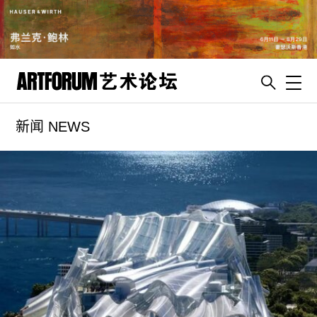
Toggl
新闻 NEWS
artguide
新闻
展评
杂志
专栏
视频
ENGLISH
ART & EDUCATION