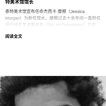
特美术馆馆长
浪潮中的核心企业。此次向范德堡大学新校区捐赠
的同时，
泰特美术馆宣布任命杰西卡·摩根（Jessica
Morgan）为新任馆长。摩根过去十余年间一直担任
纽约迪亚艺术基金会（Dia Art Foundation）总监，
她将接替玛丽亚·巴尔肖（Maria Balshaw）的职
阅读全文
位，后者在担任馆长九年后于今年春季离任。摩根
将于2027年1月正式履新。作为馆长，她将负责管
理泰特不列颠美术馆、泰特现代美术馆以及位于位
于利物浦和圣艾夫斯的分馆。
摩根曾在2002年至2014年间在泰特美术馆担任过
多个职务，包括国际艺术策展人，因此一直被视为
这一职位的热门人选。不过薪酬问题曾是任命过程
中的重要障碍，因为摩根在迪亚艺术基金会的收入
明显高于巴尔肖。泰特美术馆主席罗兰·拉德
（Roland Rudd）向《卫报》透露，摩根在接受这