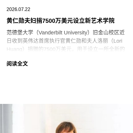
2026.07.22
黄仁勋夫妇捐7500万美元设立新艺术学院
范德堡大学（Vanderbilt University）旧金山校区近
日收到英伟达首席执行官黄仁勋和夫人洛丽（Lori
Huang）捐赠的7500万美元，用于设立一所全新的
艺术学院。新学院暂定名为“黄仁勋与洛丽艺术、建
阅读全文
筑与设计学院”，具体名称尚待校方批准。目前，学
院正在招聘首任院长，为首个学年做准备。
新学院计划于2027年11月正式开放，将入驻加州艺
术学院（CCA）原校址。加州艺术学院曾是加州最
后一家非营利性艺术院校，但近年来持续受招生人
数下降和预算赤字影响导致裁员，最终于今年年初
被范德堡大学收购。根据收购协议，加州艺术学院
将于2026-27学年结束后停止办学。