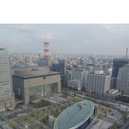
Muara Arts 坐落于吉隆坡历史悠久的步行广场
Medan Pasar，位于鹅麦河（Gombak River）与巴
生河（Klang River）交汇处。美术馆将利用经过改
造的传统店屋，打造约2万平方英尺的展览空间。
该机构由律师尚蒂·坎迪亚（Shanthi Kandiah）与
私募股权投资人布拉马尔·瓦苏德万（Brahmal
Vasudevan）共同创立，并由两人于2010年成立的
马来西亚非营利组织Creador Foundation负责运
营。
在新职位上，Yee将运用其策划现当代艺术展览的
丰富经验，负责Muara Arts的展览规划、空间布局
及整体艺术发展方向。11月1日，Muara Arts将以
群展“东南亚艺术 A-Z：一部批判性词典”（A–Z of
Southeast Asian Art: A Critical Dictionary） 正式向
公众开放。展览将汇集40余位艺术家的作品，涵盖