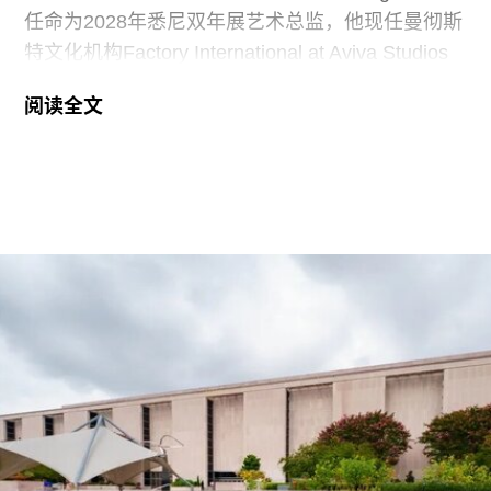
任命为2028年悉尼双年展艺术总监，他现任曼彻斯
特文化机构Factory International at Aviva Studios
创意总监，曾担任新加坡双年展创始总监。
阅读全文
2026年悉尼双年展于今年3月至6月举行，主题
“rememory”取自托妮·莫里森（Toni Morrison）
1987年的小说《宠儿》（
Beloved
）。本届双年展
艺术总监、阿联酋策展人胡尔·卡西米（Hoor Al
Qasimi）因被认为偏袒支持巴勒斯坦的参展艺术家
而受到批评。对此，悉尼双年展否认了有关歧视或
偏袒的指控。
作为2028年悉尼双年展艺术总监，刘祺丰表示，他
计划在展览筹备阶段与澳大利亚原住民社群展开交
流。他在接受《艺术新闻》采访时表示：“原住民社
群对我策展实践的重要影响之一，在于他们让我思
考的时间跨度不再局限于双年展的三个月，而是将