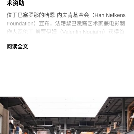
术资助
试图介入史密森尼学会董事会新成员的任命程序，
相关任命工作被刻意放缓。
位于巴塞罗那的哈恩·内夫肯基金会（Han Nefkens
Foundation）宣布，法籍黎巴嫩裔艺术家兼电影制
作人瓦伦丁·努贾伊姆（Valentin Noujaïm）获得首
届“2026年地中海影像艺术制作资助”。这项资助旨
阅读全文
在支持地中海沿岸地区艺术家创作新的影像艺术作
品，金额25000欧元。
出生于1991年的努贾伊姆从九位入围艺术家中脱颖
而出，其创作游走于纪录片与虚构叙事之间，以散
文电影的形式探讨由权力与崩塌塑造的建筑空间。
他的作品将城市空间视为承载着记忆、监视与控制
体系的活体。他常驻巴黎和雅典，其作品曾在纽约
现代艺术博物馆和伦敦当代艺术中心展出。
哈恩·内夫肯基金会是一家专注于影像艺术创作的非