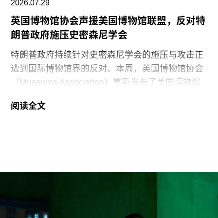
2026.07.29
英国博物馆协会声援美国博物馆联盟，反对特
朗普政府施压史密森尼学会
特朗普政府持续针对史密森尼学会的施压与攻击正
遭到国际博物馆界的反对。本周，英国博物馆协会
（Museums Association）重新发布了美国博物馆
联盟（American Alliance of Museums，AAM）于7
阅读全文
月20日发表的一份声明，强烈谴责针对美国“国家
级博物馆体系”所发起的公开且政治化的攻击。
就在上周，特朗普政府签署行政命令，要求史密森
尼学会美国国家历史博物馆设置临时告示牌，以“纠
正博物馆所呈现的不准确信息”。7月4日，特朗普
政府还发布了一份长达162页的报告，批评史密森
尼学会及其管理层“未能完成阐释美国历史遗产这一
基本使命”。