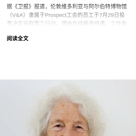
据《卫报》报道，伦敦维多利亚与阿尔伯特博物馆
（V&A）隶属于Prospect工会的员工于7月29日投
票决定采取罢工行动，理由包括薪资待遇、工作条
件以及饮水和卫生间的使用权等问题。V&A在伦敦
阅读全文
地区共运营四家博物馆，包括南肯辛顿的V&A博物
馆、Stratford的V&A东馆和V&A东馆典藏库（V&A
East Storehouse），以及Bethnal Green的青年
V&A博物馆。在这四家机构中，82%的Prospect工
会成员参与了投票，其中83%投票支持罢工行动，
95%投票支持除罢工以外的其他行动。V&A东馆典
藏库的员工100%投票支持罢工行动。
V&A东馆典藏库于2025年5月开放，向公众展示了
数千件尚未在其他场馆展出的藏品。负责馆内“预约
展品”项目的员工必须全程陪同调取馆藏，只有在另
一位同事到岗接替后，才能去洗手间。与他们服务