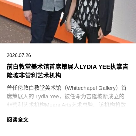
产》的报告。指示牌还将“引导游客前往能够获取关
于美国历史准确信息的地点和资源”。不过政府并未
具体说明其认可的具体地点或资源为何。
该行政令还指责博物馆在美国建国250周年之际未
能“适当地表彰”《独立宣言》签署者，并要求内政
部长“在由国家公园管理局维护的人行道、步道及其
2026.07.26
他公共场所设置临时展览或标识，以纠正博物馆内
前白教堂美术馆首席策展人LYDIA YEE执掌吉
呈现的不准确信息”。
隆坡非营利艺术机构
史密森尼学会尚未就行政令发表公开评论。上周，
曾任伦敦白教堂美术馆（Whitechapel Gallery）首
哈蒂格出席了一场国会听证会，期间
席策展人的 Lydia Yee，被任命为吉隆坡新成立的
非营利艺术机构Muara Arts艺术总监。该机构将致
力于推广东南亚现当代艺术，计划于今年11月1日
阅读全文
正式开幕。与美术馆配套建设的一座表演艺术剧场
预计将于2029年落成。