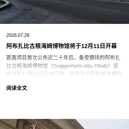
葵》的玻璃罩泼洒番茄汤而被判处监禁。庭审中，
陪审团获悉，毕加索画作本身并未受损，但泼洒在
地面的红色水性颜料渗入了展厅地面，污染了大理
石踢脚线。此次事件共造成美术馆约8000英镑的损
失，其中仅约270英镑用于清洁，其余费用主要用
2026.07.28
于地面修复、工作人员额外工时酬劳以及重新开放
阿布扎比古根海姆博物馆将于12月11日开幕
展厅等支出。辩方主张，部分费用源于馆方自行决
定采用何种修复方案，而非抗议行为本身造成的损
距离项目首次公布近二十年后，备受期待的阿布扎
害，但这一论点最终未获法院采纳。
比古根海姆博物馆（Guggenheim Abu Dhabi）宣
布将于12月11日正式开馆。这座位于阿联酋首都的
现代与当代艺术博物馆，由已故普利兹克建筑奖得
阅读全文
主弗兰克·盖里（Frank Gehry）设计，也是所罗门
·R·古根海姆基金会（Solomon R. Guggenheim
Foundation）继纽约、毕尔巴鄂和威尼斯之后最新
加入其全球网络的成员机构。
阿布扎比古根海姆博物馆占地逾80万平方英尺，将