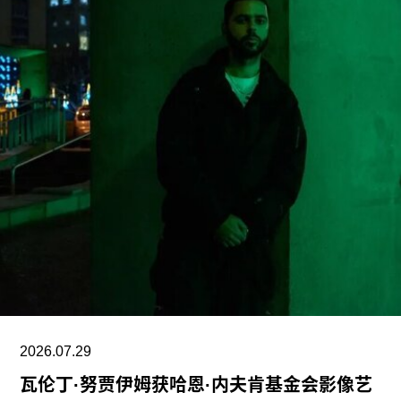
美国博物馆联盟在声明中表示：“我们谴责特朗普政
府持续攻击史密森尼学会，以及那些负责保存、研
究和诠释美国历史、艺术、科学与文化的博物馆专
业人士。将博物馆如何呈现历史、艺术、科学、文
化及自然世界的方式政治化，并对从事这项工作的
博物馆专业人员进行人身攻击，正在威胁全国博物
馆的完整性与独立性。”
在2025年3月签署的一项行政命令中，特朗普批评
史密森尼学会宣扬“将美国和西方价值观描绘成有害
且具有压迫性的叙事”。同年8月，白宫官网刊登的
一篇未署名文章进一步扩大了批评范围，点名多家
博物馆，指责其展览和公共传播内容具有“冒犯
性”。
2026.07.29
瓦伦丁·努贾伊姆获哈恩·内夫肯基金会影像艺
此外，《纽约时报》今年4月报道称，由于特朗普