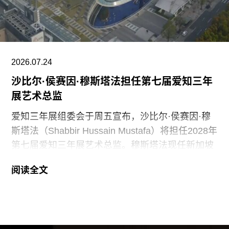
纺织、装置、影像、绘画、雕塑等多种创作媒介。
2026.07.24
沙比尔·侯赛因·穆斯塔法担任第七届爱知三年
展艺术总监
爱知三年展组委会于周五宣布，沙比尔·侯赛因·穆
斯塔法（Shabbir Hussain Mustafa）将担任2028年
第七届爱知三年展艺术总监。穆斯塔法现任新加坡
美术馆首席策展人，组委会表示作出该选择的原因
阅读全文
是其卓越的策展履历，以及能够为三年展带来崭新
且国际化视野的能力。
穆斯塔法拥有丰富的策展经验。2013年至2023年
间，他曾担任新加坡国家美术馆高级策展人，此后