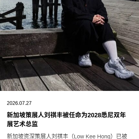
“阿尔瓦·阿尔托之家”（Aalto House，1936），由
阿尔瓦·阿尔托与其妻子艾诺·阿尔托共同设计，作
为两人的私人住宅。在13项作品中，有5项位于芬
兰首都赫尔辛基，包括文化之家（House of
Culture，1958）活动中心，以及著名的芬兰大厅
（Finlandia Hall，1971），后者兼具会议中心与音
乐厅功能。
另一项重要作品是赛纳察洛市政厅（Säynätsalo
Town Hall），由阿尔瓦·阿尔托与艾丽莎·阿尔托于
1952年共同完成。艾诺于1949年去世后，阿尔瓦
与艾丽莎结婚。两人还共同建造了位于派延奈湖
（Lake
2026.07.27
新加坡策展人刘祺丰被任命为2028悉尼双年
展艺术总监
新加坡资深策展人刘祺丰（Low Kee Hong）已被