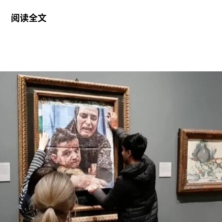
林（Anna Halprin）。60年代初，她凭借奠基性作
阅读全文
品系列“舞蹈构造”（Dance Constructions）迅速崭
露头角。这组作品以廉价的现成物为媒介，引导舞
者通过倚靠、攀爬、吹口哨等即兴动作展开表演，
对伊冯娜·雷纳（Yvonne Rainer）和史蒂夫·帕克斯
顿（Steve Paxton）产生了深远影响，促使两人共
同创立了贾德森舞蹈剧院（Judson Dance
Theater），其成员在此后十年间重塑了现代舞的
发展轨迹。多年后，帕克斯顿曾写道：“福蒂这组激
进的作品，就像一颗投入平静池塘中的石子，激起
的涟漪不断向外扩散。”
福蒂于1935年3月25日出生于意大利佛罗伦萨的一
个犹太家庭。三年后，当法西斯领导人贝尼托·墨索
里尼（Benito Mussolini）开始剥夺意大利犹太人的
公民身份时，福蒂全家逃往美国，最终定居洛杉