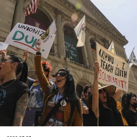
成为古根海姆体系中规模最大的分馆，内设30个展
厅，室内展览面积约12.5万平方英尺。建筑外观由
十个雕塑般的锥体以非传统方式组合而成，表面覆
以不锈钢网、缟玛瑙和玻璃等材料，高达280英
尺。据《纽约时报》报道，该馆也是古根海姆体系
中造价最高的博物馆，预计总成本超过10亿美元。
博物馆将重点展示1960年代以来的艺术作品，并自
2009年起开始建立馆藏。不同于传统按时间顺序排
列展品的方式，展览将按主题划分为“抽象”、“流行
文化”、“土地”、“语言”和“叙事”等单元。根据新闻
稿，这种设计旨在邀请观众“按照自己的方式”与艺
术互动。
阿布扎比古根海姆博物馆是阿布扎比耗资数十亿美
元打造的萨迪亚特岛文化区（Saadiyat Island