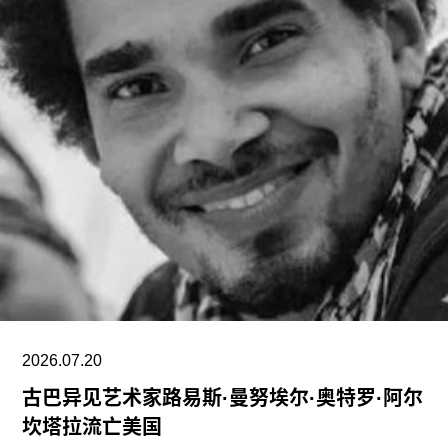
一职位时接受了“大幅降薪”。
摩根加入泰特美术馆之际，正值该机构处于动荡时
期。泰特美术馆目前正面临财务困境，最近的一份
报告显示其运营处于亏损状态。泰特美术馆曾试图
通过裁员来解决资金问题，导致员工士气急剧下降
并引发了罢工。此外，尽管翠西·艾敏和弗里达·卡
罗的展览广受好评，但去年泰特不列颠美术馆和泰
特现代美术馆的参观人数仍远低于疫情前的水平。
摩根于2015年加入迪亚艺术基金会担任总监。任职
期间，她丰富了基金会的藏品结构，并增加了女性
艺术家的代表比例。此前在泰特工作期间，她策划
了广受好评的2015年回顾展“世界走向波普”（The
2026.07.20
古巴异见艺术家路易斯·曼努埃尔·奥特罗·阿尔
坎塔拉流亡美国