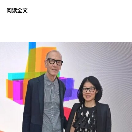
（ideological capture）。该命令标志着特朗普政府
阅读全文
持续针对史密森尼学会施压行动的进一步升级。他
认为该机构所体现的理念与共和党价值观背道而
驰。此前，特朗普政府已于2025年3月发布行政命
令，要求这一由国会拨款、依法独立运作的机构弘
扬“美国的伟大”。
其中，美国国家历史博物馆已成为特朗普持续抨击
的主要目标。在本月初发布的一份长达162页的报
告中，政府指责博物馆馆长安西娅·M·哈蒂格
（Anthea M. Hartig）在展览中传播“激进的行动主
义意识形态”。
根据这一行政令，新的指示牌将告知参观者，博物
馆现有展览“应予以改造”，以符合政府近期发布的
题为《拯救美国的故事：史密森尼学会美国国家历
史博物馆如何因意识形态操控而抹杀我们的历史遗