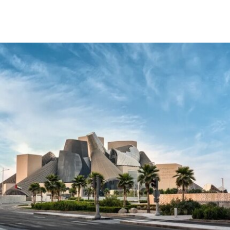
森菲尔德（Monday-Malachi Rosenfeld）在博物馆
开放期间进入展厅，用一张巴勒斯坦母亲怀抱浑身
是血孩子、悲痛哭泣的照片覆盖了巴勃罗·毕加索
1901年的作品《母性》（
Motherhood
）。这张照
片由巴勒斯坦摄影记者阿里·贾达拉（Ali
Jadallah）于2024年3月以色列围困加沙希法医院
期间拍摄。两名抗议者隶属于“青年诉求”（Youth
Demand），该组织由气候行动组织“停止石油”
（Just Stop Oil）的学生分支发展而来。行动中，
两人高声呼吁英国停止与以色列的贸易往来。随
后，其中一人将红色液体泼洒在展厅地面，引发现
场观众惊呼，两人随即被警方逮捕。
此次行动发生时，英国艺术机构正接连成为抗议活
动的现场。就在该事件发生几天前，两名年轻的气
候行动人士因向文森特·梵高1888年作品《向日