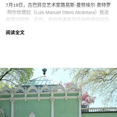
7月19日，古巴异见艺术家路易斯·曼努埃尔·奥特罗
·阿尔坎塔拉（Luis Manuel Otero Alcántara）抵达
美国迈阿密。此前，他自刑满离开瓜纳哈伊监狱后
曾一度下落不明。据美联社报道，奥特罗·阿尔坎塔
阅读全文
拉抵达时手中紧握着一尊从古巴带来的残破圣母玛
利亚雕像，称其为希望的象征。
这位38岁的古巴艺术家自7月7日获释后便失去音
讯。当时，他刚刚服完因参与2021年7月古巴抗议
活动而被判处的五年刑期，仅提前数日获释。古巴
裔美国艺术家可可·福斯科（Coco Fusco）近日曾
撰文追问奥特罗·阿尔坎塔拉出狱后的下落。7月17
日，美国驻哈瓦那大使馆一名官员向《纽约时报》
透露，奥特罗·阿尔坎塔拉已获发人道主义签证，能
够进入美国，开始其被迫流亡的生活。
奥特罗·阿尔坎塔拉于2018年与一群艺术家、记者