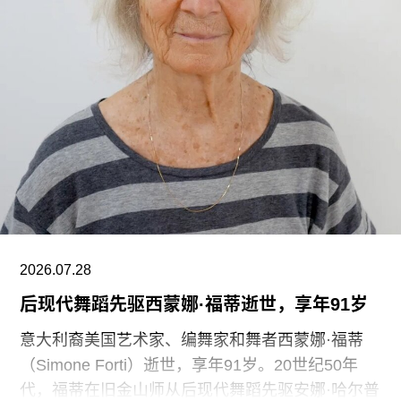
的公众一样，这些员工也不允许将食物或饮料带入
主展厅或储藏区。
“这种展示我们文化遗产的创新模式，竟是由那些连
上厕所或喝口水都得不到充分保障的员工来实现
的，”Prospect工会秘书长迈克·克兰西（Mike
Clancy）告诉《卫报》。“如果参观者得知，工会一
直反对的那些存在于亚马逊等企业的劳动实践，竟
然也存在于一家国际知名的文化机构时，他们一定
会感到震惊。”
V&A东馆典藏库的员工正在争取两次各15分钟的带
2026.07.28
薪休息时间。工会成员还要求V&A在一年内获得“伦
后现代舞蹈先驱西蒙娜·福蒂逝世，享年91岁
敦生活工资雇主”认证（London
意大利裔美国艺术家、编舞家和舞者西蒙娜·福蒂
（Simone Forti）逝世，享年91岁。20世纪50年
代，福蒂在旧金山师从后现代舞蹈先驱安娜·哈尔普