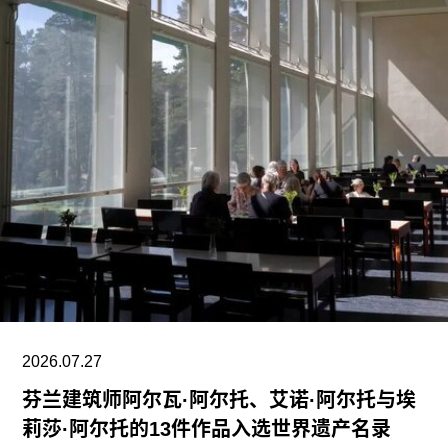
动，要求恢复保洁员工的职位。AICWU表示，截至
7月21日，请愿书已获得超过1900个签名。芝加哥
艺术学院一位发言人在接受《芝加哥太阳时报》采
访时表示：“芝加哥艺术学院高度重视每一位员工，
我们也非常感谢保洁团队每天付出的重要工作。我
们决定将保洁服务转为外包模式，是为了更好地支
持博物馆的日常运营；同时，我们优先选择了承诺
向现有保洁员工提供就业机会的合作伙伴。”
代表馆内工会的谈判单位AFSCME 31已正式提出
申诉，认为馆方在最终决定将保洁部门外包之前，
未按合同规定提前通知工会，因此违反了劳资协
议。对此，馆方否认存在违反工会合同条款的行
为。
2026.07.27
芬兰建筑师阿尔瓦·阿尔托、艾诺·阿尔托与埃
莉莎·阿尔托的13件作品入选世界遗产名录