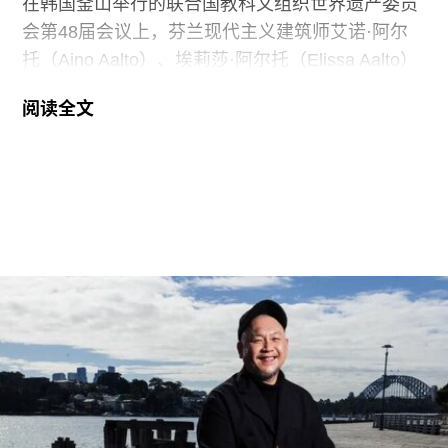
在韩国釜山举行的联合国教科文组织世界遗产委员
会第48届会议上，芬兰现代主义建筑师艾诺·阿尔
托（Aino Aalto）、埃莉莎·阿尔托（Elissa Aalto）
和阿尔瓦·阿尔托（Alvar Aalto）的13项建筑作品被
阅读全文
列入世界遗产名录。这组统称为“阿尔托作品”
（Aalto Works）的建筑群是首个获此殊荣的芬兰现
代主义建筑作品。
“阿尔托作品” 包括阿尔瓦·阿尔托于1928年至1988
年间设计完成的一系列建筑、社区开发项目及校园
空间，涵盖住宅、公共、市政、社区及文化建筑。
根据联合国教科文组织的说明，这些作品展现了“以
人为本、因地制宜且富有同理心的设计理念，体现
了芬兰对现代建筑的重要贡献”。
入选项目中最早期的代表作之一是位于赫尔辛基的
“阿尔瓦·阿尔托之家”（Aalto House，1936），由