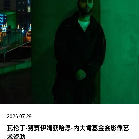
美国博物馆联盟在声明中表示：“我们谴责特朗普政
府持续攻击史密森尼学会，以及那些负责保存、研
究和诠释美国历史、艺术、科学与文化的博物馆专
业人士。将博物馆如何呈现历史、艺术、科学、文
化及自然世界的方式政治化，并对从事这项工作的
博物馆专业人员进行人身攻击，正在威胁全国博物
馆的完整性与独立性。”
在2025年3月签署的一项行政命令中，特朗普批评
史密森尼学会宣扬“将美国和西方价值观描绘成有害
且具有压迫性的叙事”。同年8月，白宫官网刊登的
一篇未署名文章进一步扩大了批评范围，点名多家
博物馆，指责其展览和公共传播内容具有“冒犯
性”。
2026.07.29
瓦伦丁·努贾伊姆获哈恩·内夫肯基金会影像艺
此外，《纽约时报》今年4月报道称，由于特朗普
术资助
试图介入史密森尼学会董事会新成员的任命程序，