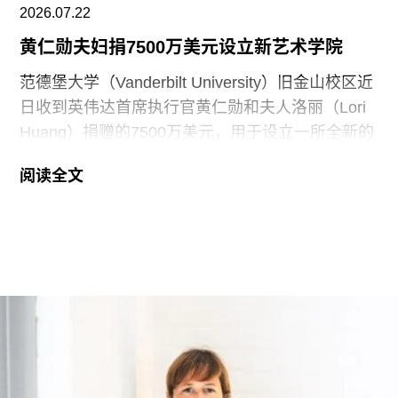
2026.07.22
黄仁勋夫妇捐7500万美元设立新艺术学院
范德堡大学（Vanderbilt University）旧金山校区近
日收到英伟达首席执行官黄仁勋和夫人洛丽（Lori
Huang）捐赠的7500万美元，用于设立一所全新的
艺术学院。新学院暂定名为“黄仁勋与洛丽艺术、建
阅读全文
筑与设计学院”，具体名称尚待校方批准。目前，学
院正在招聘首任院长，为首个学年做准备。
新学院计划于2027年11月正式开放，将入驻加州艺
术学院（CCA）原校址。加州艺术学院曾是加州最
后一家非营利性艺术院校，但近年来持续受招生人
数下降和预算赤字影响导致裁员，最终于今年年初
被范德堡大学收购。根据收购协议，加州艺术学院
将于2026-27学年结束后停止办学。