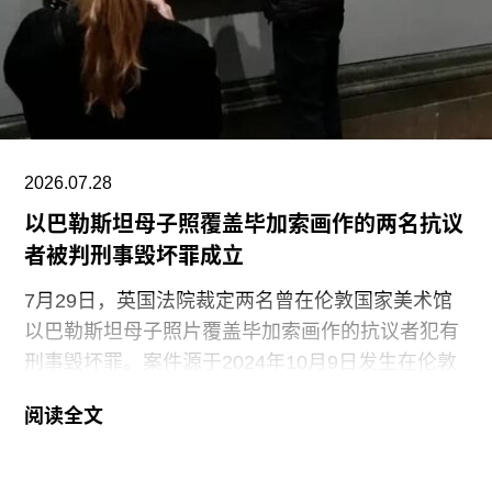
College）就读，但中途退学，并与当时的伴侣、观
念艺术家罗伯特·莫里斯（Robert Morris）搬到旧金
山。在那里，她先后于哈尔普林-拉思罗普学校
（Halprin-Lathrop School）和马林舞蹈工作室
（Dance Workshop of
2026.07.28
以巴勒斯坦母子照覆盖毕加索画作的两名抗议
者被判刑事毁坏罪成立
7月29日，英国法院裁定两名曾在伦敦国家美术馆
以巴勒斯坦母子照片覆盖毕加索画作的抗议者犯有
刑事毁坏罪。案件源于2024年10月9日发生在伦敦
国家美术馆的一场抗议行动。当日，两位行动者，
阅读全文
23岁的国家卫生服务工作者贾伊·哈莱（Jai Halai）
和21岁的政治与国际关系专业学生蒙代-马拉奇·罗
森菲尔德（Monday-Malachi Rosenfeld）在博物馆