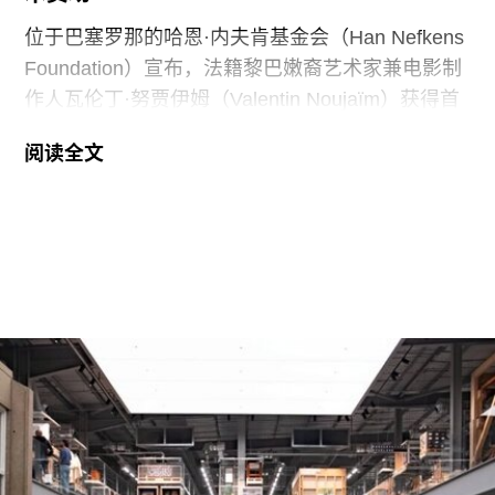
相关任命工作被刻意放缓。
位于巴塞罗那的哈恩·内夫肯基金会（Han Nefkens
Foundation）宣布，法籍黎巴嫩裔艺术家兼电影制
作人瓦伦丁·努贾伊姆（Valentin Noujaïm）获得首
届“2026年地中海影像艺术制作资助”。这项资助旨
阅读全文
在支持地中海沿岸地区艺术家创作新的影像艺术作
品，金额25000欧元。
出生于1991年的努贾伊姆从九位入围艺术家中脱颖
而出，其创作游走于纪录片与虚构叙事之间，以散
文电影的形式探讨由权力与崩塌塑造的建筑空间。
他的作品将城市空间视为承载着记忆、监视与控制
体系的活体。他常驻巴黎和雅典，其作品曾在纽约
现代艺术博物馆和伦敦当代艺术中心展出。
哈恩·内夫肯基金会是一家专注于影像艺术创作的非
营利组织，致力于扶持新兴及中生代影像艺术家。