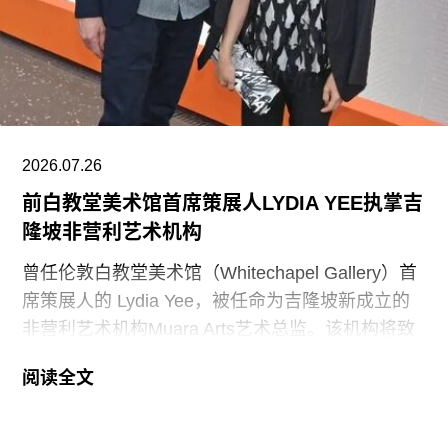
产》的报告。指示牌还将“引导游客前往能够获取关
于美国历史准确信息的地点和资源”。不过政府并未
具体说明其认可的具体地点或资源为何。
该行政令还指责博物馆在美国建国250周年之际未
能“适当地表彰”《独立宣言》签署者，并要求内政
部长“在由国家公园管理局维护的人行道、步道及其
2026.07.26
他公共场所设置临时展览或标识，以纠正博物馆内
前白教堂美术馆首席策展人LYDIA YEE执掌吉
呈现的不准确信息”。
隆坡非营利艺术机构
史密森尼学会尚未就行政令发表公开评论。上周，
曾任伦敦白教堂美术馆（Whitechapel Gallery）首
哈蒂格出席了一场国会听证会，期间
席策展人的 Lydia Yee，被任命为吉隆坡新成立的
非营利艺术机构Muara Arts艺术总监。该机构将致
力于推广东南亚现当代艺术，计划于今年11月1日
阅读全文
正式开幕。与美术馆配套建设的一座表演艺术剧场
预计将于2029年落成。