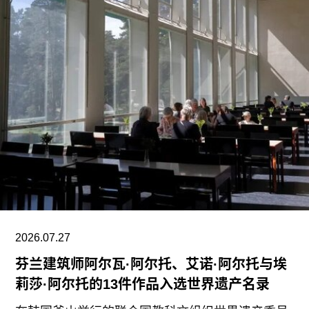
7月21日，请愿书已获得超过1900个签名。芝加哥
艺术学院一位发言人在接受《芝加哥太阳时报》采
访时表示：“芝加哥艺术学院高度重视每一位员工，
我们也非常感谢保洁团队每天付出的重要工作。我
们决定将保洁服务转为外包模式，是为了更好地支
持博物馆的日常运营；同时，我们优先选择了承诺
向现有保洁员工提供就业机会的合作伙伴。”
代表馆内工会的谈判单位AFSCME 31已正式提出
申诉，认为馆方在最终决定将保洁部门外包之前，
未按合同规定提前通知工会，因此违反了劳资协
议。对此，馆方否认存在违反工会合同条款的行
为。
2026.07.27
芬兰建筑师阿尔瓦·阿尔托、艾诺·阿尔托与埃
莉莎·阿尔托的13件作品入选世界遗产名录