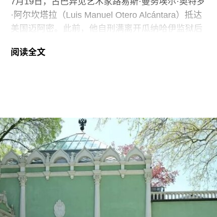
7月19日，古巴异见艺术家路易斯·曼努埃尔·奥特罗
·阿尔坎塔拉（Luis Manuel Otero Alcántara）抵达
美国迈阿密。此前，他自刑满离开瓜纳哈伊监狱后
曾一度下落不明。据美联社报道，奥特罗·阿尔坎塔
阅读全文
拉抵达时手中紧握着一尊从古巴带来的残破圣母玛
利亚雕像，称其为希望的象征。
这位38岁的古巴艺术家自7月7日获释后便失去音
讯。当时，他刚刚服完因参与2021年7月古巴抗议
活动而被判处的五年刑期，仅提前数日获释。古巴
裔美国艺术家可可·福斯科（Coco Fusco）近日曾
撰文追问奥特罗·阿尔坎塔拉出狱后的下落。7月17
日，美国驻哈瓦那大使馆一名官员向《纽约时报》
透露，奥特罗·阿尔坎塔拉已获发人道主义签证，能
够进入美国，开始其被迫流亡的生活。
奥特罗·阿尔坎塔拉于2018年与一群艺术家、记者