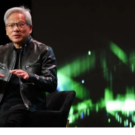
在阿布扎比古根海姆美术馆担任高级策展人兼展览
部主管。2015年，他策划了第56届威尼斯双年展新
加坡馆。穆斯塔法还于2018年共同策划了达卡艺术
峰会，目前他正参与筹备将于2026年11月在多哈举
行的首届卡塔尔鲁拜亚四年展（Rubaiya
Qatar）。2017年至2022年，他曾担任柏林世界文
化宫（Haus der Kulturen der Welt）项目委员会成
员。自2025年起，他还担任国际现代艺术博物馆与
收藏委员会（CIMAM）理事。
上一届爱知三年展于2025年举行，主题为“灰烬与
蔷薇之间的时光”（A Time Between Ashes and
Roses），由沙迦艺术基金会主席兼创始人胡尔·卡
西米（Hoor Al Qasimi）担任艺术总监。