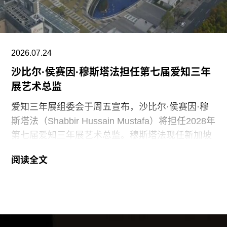
纺织、装置、影像、绘画、雕塑等多种创作媒介。
2026.07.24
沙比尔·侯赛因·穆斯塔法担任第七届爱知三年
展艺术总监
爱知三年展组委会于周五宣布，沙比尔·侯赛因·穆
斯塔法（Shabbir Hussain Mustafa）将担任2028年
第七届爱知三年展艺术总监。穆斯塔法现任新加坡
美术馆首席策展人，组委会表示作出该选择的原因
阅读全文
是其卓越的策展履历，以及能够为三年展带来崭新
且国际化视野的能力。
穆斯塔法拥有丰富的策展经验。2013年至2023年
间，他曾担任新加坡国家美术馆高级策展人，此后