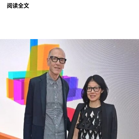
阅读全文
持续针对史密森尼学会施压行动的进一步升级。他
认为该机构所体现的理念与共和党价值观背道而
驰。此前，特朗普政府已于2025年3月发布行政命
令，要求这一由国会拨款、依法独立运作的机构弘
扬“美国的伟大”。
其中，美国国家历史博物馆已成为特朗普持续抨击
的主要目标。在本月初发布的一份长达162页的报
告中，政府指责博物馆馆长安西娅·M·哈蒂格
（Anthea M. Hartig）在展览中传播“激进的行动主
义意识形态”。
根据这一行政令，新的指示牌将告知参观者，博物
馆现有展览“应予以改造”，以符合政府近期发布的
题为《拯救美国的故事：史密森尼学会美国国家历
史博物馆如何因意识形态操控而抹杀我们的历史遗