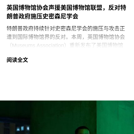
英国博物馆协会声援美国博物馆联盟，反对特
朗普政府施压史密森尼学会
特朗普政府持续针对史密森尼学会的施压与攻击正
遭到国际博物馆界的反对。本周，英国博物馆协会
（Museums Association）重新发布了美国博物馆
联盟（American Alliance of Museums，AAM）于7
阅读全文
月20日发表的一份声明，强烈谴责针对美国“国家
级博物馆体系”所发起的公开且政治化的攻击。
就在上周，特朗普政府签署行政命令，要求史密森
尼学会美国国家历史博物馆设置临时告示牌，以“纠
正博物馆所呈现的不准确信息”。7月4日，特朗普
政府还发布了一份长达162页的报告，批评史密森
尼学会及其管理层“未能完成阐释美国历史遗产这一
基本使命”。