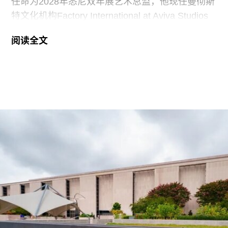
任命为2028年悉尼双年展艺术总监，他现任曼彻斯
特文化机构Factory International at Aviva Studios
创意总监，曾担任新加坡双年展创始总监。
阅读全文
2026年悉尼双年展于今年3月至6月举行，主题
“rememory”取自托妮·莫里森（Toni Morrison）
1987年的小说《宠儿》（
Beloved
）。本届双年展
艺术总监、阿联酋策展人胡尔·卡西米（Hoor Al
Qasimi）因被认为偏袒支持巴勒斯坦的参展艺术家
而受到批评。对此，悉尼双年展否认了有关歧视或
偏袒的指控。
作为2028年悉尼双年展艺术总监，刘祺丰表示，他
计划在展览筹备阶段与澳大利亚原住民社群展开交
流。他在接受《艺术新闻》采访时表示：“原住民社
群对我策展实践的重要影响之一，在于他们让我思
考的时间跨度不再局限于双年展的三个月，而是将