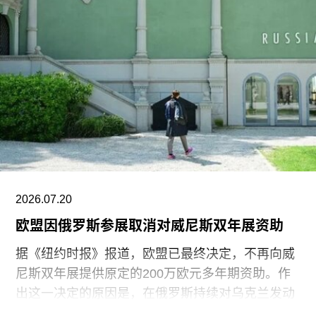
和学者共同创立了圣伊西德罗运动（San Isidro
Movement）。该组织参与反对古巴政府、倡导民
主的社会运动。他还参与创作了抗议歌曲《祖国与
生命》（
Homeland and Life
），这首抗议颂歌在
2021年获两项拉丁格莱美奖，并已成为古巴反对派
的象征。
据美联社报道，古巴当局提出以强制流放为条件换
取奥特罗·阿尔坎塔拉的自由。当他抵达迈阿密时，
支持者们挥舞着印有“祖国与生命”字样的古巴国旗
迎接他。获释时，奥特罗·阿尔坎塔拉是古巴最受国
2026.07.20
际关注的政治犯之一，该国正因美国实施的石油封
欧盟因俄罗斯参展取消对威尼斯双年展资助
锁而面临日益恶化的人道主义危机。
据《纽约时报》报道，欧盟已最终决定，不再向威
尼斯双年展提供原定的200万欧元多年期资助。作
出这一决定的原因是，在俄罗斯持续对乌克兰发动
侵略之际，双年展组织方仍允许俄罗斯参加2026年