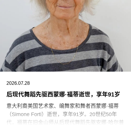
主展厅或储藏区。
“这种展示我们文化遗产的创新模式，竟是由那些连
上厕所或喝口水都得不到充分保障的员工来实现
的，”Prospect工会秘书长迈克·克兰西（Mike
Clancy）告诉《卫报》。“如果参观者得知，工会一
直反对的那些存在于亚马逊等企业的劳动实践，竟
然也存在于一家国际知名的文化机构时，他们一定
会感到震惊。”
V&A东馆典藏库的员工正在争取两次各15分钟的带
2026.07.28
薪休息时间。工会成员还要求V&A在一年内获得“伦
后现代舞蹈先驱西蒙娜·福蒂逝世，享年91岁
敦生活工资雇主”认证（London
意大利裔美国艺术家、编舞家和舞者西蒙娜·福蒂
（Simone Forti）逝世，享年91岁。20世纪50年
代，福蒂在旧金山师从后现代舞蹈先驱安娜·哈尔普
林（Anna Halprin）。60年代初，她凭借奠基性作