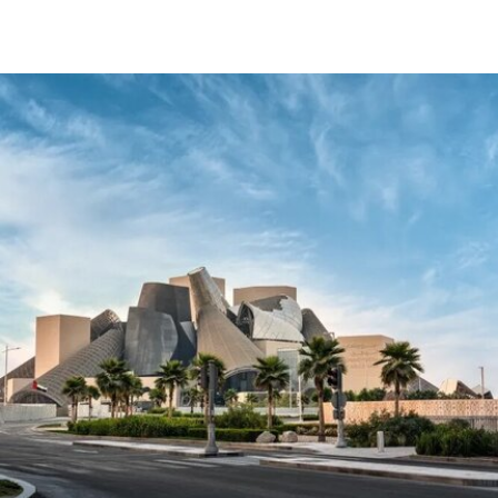
开放期间进入展厅，用一张巴勒斯坦母亲怀抱浑身
是血孩子、悲痛哭泣的照片覆盖了巴勃罗·毕加索
1901年的作品《母性》（
Motherhood
）。这张照
片由巴勒斯坦摄影记者阿里·贾达拉（Ali
Jadallah）于2024年3月以色列围困加沙希法医院
期间拍摄。两名抗议者隶属于“青年诉求”（Youth
Demand），该组织由气候行动组织“停止石油”
（Just Stop Oil）的学生分支发展而来。行动中，
两人高声呼吁英国停止与以色列的贸易往来。随
后，其中一人将红色液体泼洒在展厅地面，引发现
场观众惊呼，两人随即被警方逮捕。
此次行动发生时，英国艺术机构正接连成为抗议活
动的现场。就在该事件发生几天前，两名年轻的气
候行动人士因向文森特·梵高1888年作品《向日
葵》的玻璃罩泼洒番茄汤而被判处监禁。庭审中，