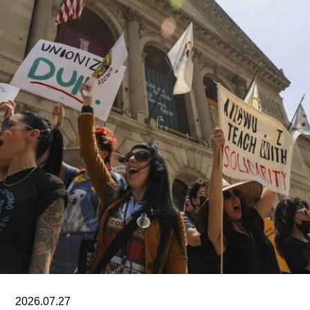
成为古根海姆体系中规模最大的分馆，内设30个展
厅，室内展览面积约12.5万平方英尺。建筑外观由
十个雕塑般的锥体以非传统方式组合而成，表面覆
以不锈钢网、缟玛瑙和玻璃等材料，高达280英
尺。据《纽约时报》报道，该馆也是古根海姆体系
中造价最高的博物馆，预计总成本超过10亿美元。
博物馆将重点展示1960年代以来的艺术作品，并自
2009年起开始建立馆藏。不同于传统按时间顺序排
列展品的方式，展览将按主题划分为“抽象”、“流行
文化”、“土地”、“语言”和“叙事”等单元。根据新闻
稿，这种设计旨在邀请观众“按照自己的方式”与艺
术互动。
阿布扎比古根海姆博物馆是阿布扎比耗资数十亿美
元打造的萨迪亚特岛文化区（Saadiyat Island
Cultural District）最新落成的文化机构之一。该文
2026.07.27