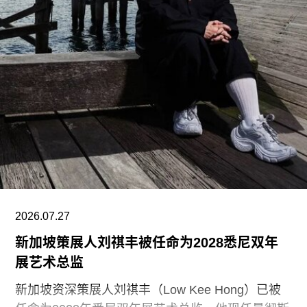
阿尔瓦·阿尔托与其妻子艾诺·阿尔托共同设计，作
为两人的私人住宅。在13项作品中，有5项位于芬
兰首都赫尔辛基，包括文化之家（House of
Culture，1958）活动中心，以及著名的芬兰大厅
（Finlandia Hall，1971），后者兼具会议中心与音
乐厅功能。
另一项重要作品是赛纳察洛市政厅（Säynätsalo
Town Hall），由阿尔瓦·阿尔托与艾丽莎·阿尔托于
1952年共同完成。艾诺于1949年去世后，阿尔瓦
与艾丽莎结婚。两人还共同建造了位于派延奈湖
（Lake
2026.07.27
新加坡策展人刘祺丰被任命为2028悉尼双年
展艺术总监
新加坡资深策展人刘祺丰（Low Kee Hong）已被