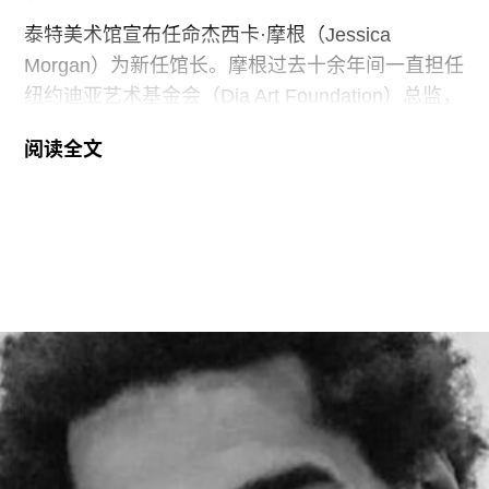
的同时，
泰特美术馆宣布任命杰西卡·摩根（Jessica
Morgan）为新任馆长。摩根过去十余年间一直担任
纽约迪亚艺术基金会（Dia Art Foundation）总监，
她将接替玛丽亚·巴尔肖（Maria Balshaw）的职
阅读全文
位，后者在担任馆长九年后于今年春季离任。摩根
将于2027年1月正式履新。作为馆长，她将负责管
理泰特不列颠美术馆、泰特现代美术馆以及位于位
于利物浦和圣艾夫斯的分馆。
摩根曾在2002年至2014年间在泰特美术馆担任过
多个职务，包括国际艺术策展人，因此一直被视为
这一职位的热门人选。不过薪酬问题曾是任命过程
中的重要障碍，因为摩根在迪亚艺术基金会的收入
明显高于巴尔肖。泰特美术馆主席罗兰·拉德
（Roland Rudd）向《卫报》透露，摩根在接受这
一职位时接受了“大幅降薪”。