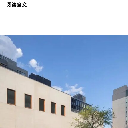
阅读全文
双年展。
此次撤资是在欧盟数月来持续发出警告之后作出
的。今年3月，在威尼斯双年展宣布俄罗斯将以群
展形式重返国家馆后，欧盟即表示将撤回资助。4
月，欧盟正式确认取消拨款，但给予双年展30天时
间提出申诉。此次最终决定是在对申诉进行审查后
作出的。
欧盟委员会发言人托马斯·雷尼耶（Thomas
Regnier）在一份声明中表示：“由欧洲纳税人资金
支持的文化活动，应当捍卫民主价值，促进开放对
话、多元性和言论自由。”他同时指出，这些价值观
“在今天的俄罗斯并未得到尊重”。
这笔被取消的资助对威尼斯双年展整体财政影响有
限，但撤资本身无疑是欧盟对双年展组织方的一次