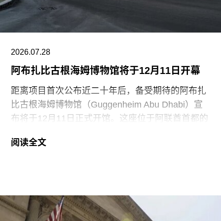
陪审团获悉，毕加索画作本身并未受损，但泼洒在
地面的红色水性颜料渗入了展厅地面，污染了大理
石踢脚线。此次事件共造成美术馆约8000英镑的损
失，其中仅约270英镑用于清洁，其余费用主要用
2026.07.28
于地面修复、工作人员额外工时酬劳以及重新开放
阿布扎比古根海姆博物馆将于12月11日开幕
展厅等支出。辩方主张，部分费用源于馆方自行决
定采用何种修复方案，而非抗议行为本身造成的损
距离项目首次公布近二十年后，备受期待的阿布扎
害，但这一论点最终未获法院采纳。
比古根海姆博物馆（Guggenheim Abu Dhabi）宣
布将于12月11日正式开馆。这座位于阿联酋首都的
现代与当代艺术博物馆，由已故普利兹克建筑奖得
阅读全文
主弗兰克·盖里（Frank Gehry）设计，也是所罗门
·R·古根海姆基金会（Solomon R. Guggenheim
Foundation）继纽约、毕尔巴鄂和威尼斯之后最新
加入其全球网络的成员机构。
阿布扎比古根海姆博物馆占地逾80万平方英尺，将