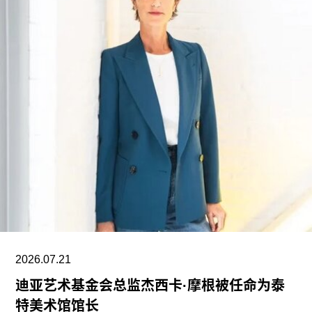
这笔捐赠是黄仁勋夫妇迄今向教育机构提供的最大
单笔捐款，金额超过了此前向其母校俄勒冈州立大
学捐赠的5000万美元。加上去年2月向范德堡大学
捐赠的2250万美元，黄仁勋夫妇对该校的捐赠总额
已达到9750万美元。同时，他们还带动了其他慈善
捐赠者向范德堡大学旧金山校区扩建项目捐赠共计
2500万美元。
黄仁勋在一份声明中表示，此次捐赠旨在培养新一
代创作者，进一步巩固旧金山作为创新与创意之都
的文化基础。“技术拓展了我们能够创造什么，而艺
术与设计决定了我们为何创造。二者共同塑造了文
明。”
2026.07.21
黄仁勋和洛丽均为工程师，黄仁勋执掌的英伟达已
迪亚艺术基金会总监杰西卡·摩根被任命为泰
成为全球市值最高的企业之一，也是全球人工智能
特美术馆馆长
浪潮中的核心企业。此次向范德堡大学新校区捐赠