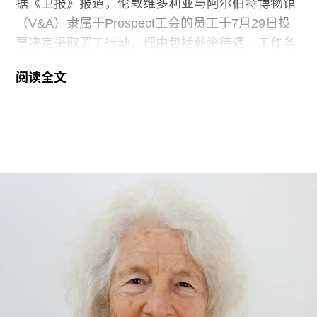
据《卫报》报道，伦敦维多利亚与阿尔伯特博物馆
（V&A）隶属于Prospect工会的员工于7月29日投
票决定采取罢工行动，理由包括薪资待遇、工作条
件以及饮水和卫生间的使用权等问题。V&A在伦敦
阅读全文
地区共运营四家博物馆，包括南肯辛顿的V&A博物
馆、Stratford的V&A东馆和V&A东馆典藏库（V&A
East Storehouse），以及Bethnal Green的青年
V&A博物馆。在这四家机构中，82%的Prospect工
会成员参与了投票，其中83%投票支持罢工行动，
95%投票支持除罢工以外的其他行动。V&A东馆典
藏库的员工100%投票支持罢工行动。
V&A东馆典藏库于2025年5月开放，向公众展示了
数千件尚未在其他场馆展出的藏品。负责馆内“预约
展品”项目的员工必须全程陪同调取馆藏，只有在另
一位同事到岗接替后，才能去洗手间。与他们服务
的公众一样，这些员工也不允许将食物或饮料带入