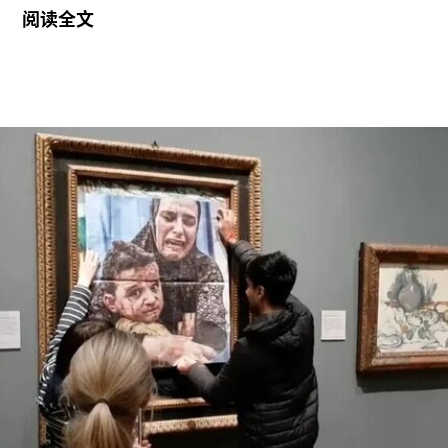
阅读全文
品系列“舞蹈构造”（Dance Constructions）迅速崭
露头角。这组作品以廉价的现成物为媒介，引导舞
者通过倚靠、攀爬、吹口哨等即兴动作展开表演，
对伊冯娜·雷纳（Yvonne Rainer）和史蒂夫·帕克斯
顿（Steve Paxton）产生了深远影响，促使两人共
同创立了贾德森舞蹈剧院（Judson Dance
Theater），其成员在此后十年间重塑了现代舞的
发展轨迹。多年后，帕克斯顿曾写道：“福蒂这组激
进的作品，就像一颗投入平静池塘中的石子，激起
的涟漪不断向外扩散。”
福蒂于1935年3月25日出生于意大利佛罗伦萨的一
个犹太家庭。三年后，当法西斯领导人贝尼托·墨索
里尼（Benito Mussolini）开始剥夺意大利犹太人的
公民身份时，福蒂全家逃往美国，最终定居洛杉
矶。她曾进入俄勒冈州波特兰的里德学院（Reed