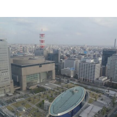
Muara Arts 坐落于吉隆坡历史悠久的步行广场
Medan Pasar，位于鹅麦河（Gombak River）与巴
生河（Klang River）交汇处。美术馆将利用经过改
造的传统店屋，打造约2万平方英尺的展览空间。
该机构由律师尚蒂·坎迪亚（Shanthi Kandiah）与
私募股权投资人布拉马尔·瓦苏德万（Brahmal
Vasudevan）共同创立，并由两人于2010年成立的
马来西亚非营利组织Creador Foundation负责运
营。
在新职位上，Yee将运用其策划现当代艺术展览的
丰富经验，负责Muara Arts的展览规划、空间布局
及整体艺术发展方向。11月1日，Muara Arts将以
群展“东南亚艺术 A-Z：一部批判性词典”（A–Z of
Southeast Asian Art: A Critical Dictionary） 正式向
公众开放。展览将汇集40余位艺术家的作品，涵盖