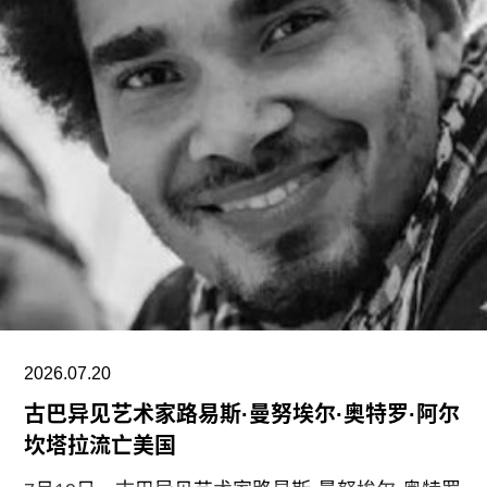
摩根加入泰特美术馆之际，正值该机构处于动荡时
期。泰特美术馆目前正面临财务困境，最近的一份
报告显示其运营处于亏损状态。泰特美术馆曾试图
通过裁员来解决资金问题，导致员工士气急剧下降
并引发了罢工。此外，尽管翠西·艾敏和弗里达·卡
罗的展览广受好评，但去年泰特不列颠美术馆和泰
特现代美术馆的参观人数仍远低于疫情前的水平。
摩根于2015年加入迪亚艺术基金会担任总监。任职
期间，她丰富了基金会的藏品结构，并增加了女性
艺术家的代表比例。此前在泰特工作期间，她策划
了广受好评的2015年回顾展“世界走向波普”（The
2026.07.20
古巴异见艺术家路易斯·曼努埃尔·奥特罗·阿尔
坎塔拉流亡美国