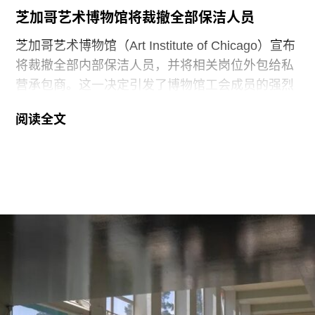
化区还包括阿布扎比卢浮宫（Louvre Abu
芝加哥艺术博物馆将裁撤全部保洁人员
芝加哥艺术博物馆（Art Institute of Chicago）宣布
将裁撤全部内部保洁人员，并将相关岗位外包给私
营承包商。这一决定引发了博物馆工会成员的强烈
反对。
阅读全文
6月29日，博物馆发布了一份关于裁员计划的初步
公告：23名负责展厅和设施清洁工作的工会保洁人
员将失去工作。据芝加哥艺术博物馆工会AICWU
称，许多即将失业的员工已在该机构工作超过20
年。这批员工的最后工作日为8月14日。馆方表
示，这些员工可向即将接手的私营承包商重新申请
原有职位。
工会成员要求博物馆撤销这一决定，并发起请愿活
动，要求恢复保洁员工的职位。AICWU表示，截至