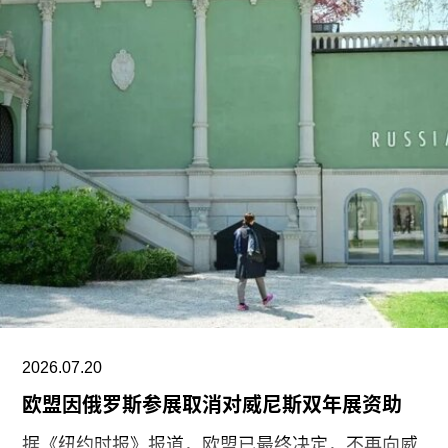
够进入美国，开始其被迫流亡的生活。
奥特罗·阿尔坎塔拉于2018年与一群艺术家、记者
和学者共同创立了圣伊西德罗运动（San Isidro
Movement）。该组织参与反对古巴政府、倡导民
主的社会运动。他还参与创作了抗议歌曲《祖国与
生命》（
Homeland and Life
），这首抗议颂歌在
2021年获两项拉丁格莱美奖，并已成为古巴反对派
的象征。
据美联社报道，古巴当局提出以强制流放为条件换
取奥特罗·阿尔坎塔拉的自由。当他抵达迈阿密时，
支持者们挥舞着印有“祖国与生命”字样的古巴国旗
迎接他。获释时，奥特罗·阿尔坎塔拉是古巴最受国
2026.07.20
际关注的政治犯之一，该国正因美国实施的石油封
欧盟因俄罗斯参展取消对威尼斯双年展资助
锁而面临日益恶化的人道主义危机。
据《纽约时报》报道，欧盟已最终决定，不再向威