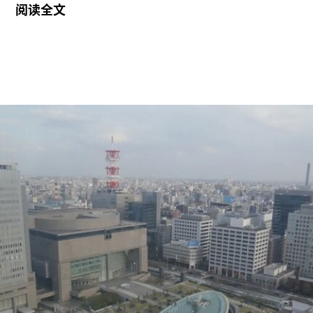
阅读全文
正式开幕。与美术馆配套建设的一座表演艺术剧场
预计将于2029年落成。
Muara Arts 坐落于吉隆坡历史悠久的步行广场
Medan Pasar，位于鹅麦河（Gombak River）与巴
生河（Klang River）交汇处。美术馆将利用经过改
造的传统店屋，打造约2万平方英尺的展览空间。
该机构由律师尚蒂·坎迪亚（Shanthi Kandiah）与
私募股权投资人布拉马尔·瓦苏德万（Brahmal
Vasudevan）共同创立，并由两人于2010年成立的
马来西亚非营利组织Creador Foundation负责运
营。
在新职位上，Yee将运用其策划现当代艺术展览的
丰富经验，负责Muara Arts的展览规划、空间布局
及整体艺术发展方向。11月1日，Muara Arts将以