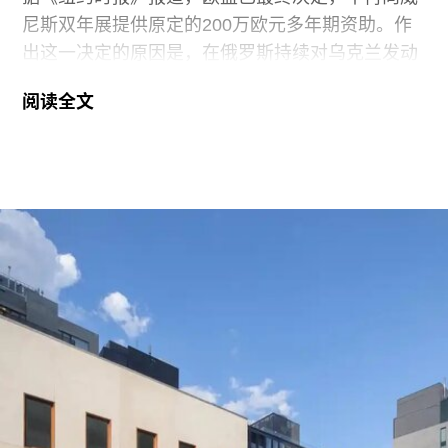
尼斯双年展提供原定的200万欧元多年期资助。作
出这一决定的原因是，在俄罗斯持续对乌克兰发动
侵略之际，双年展组织方仍允许俄罗斯参加2026年
阅读全文
双年展。
此次撤资是在欧盟数月来持续发出警告之后作出
的。今年3月，在威尼斯双年展宣布俄罗斯将以群
展形式重返国家馆后，欧盟即表示将撤回资助。4
月，欧盟正式确认取消拨款，但给予双年展30天时
间提出申诉。此次最终决定是在对申诉进行审查后
作出的。
欧盟委员会发言人托马斯·雷尼耶（Thomas
Regnier）在一份声明中表示：“由欧洲纳税人资金
支持的文化活动，应当捍卫民主价值，促进开放对
话、多元性和言论自由。”他同时指出，这些价值观