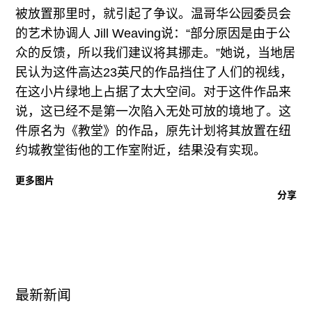
广告
被放置那里时，就引起了争议。温哥华公园委员会
的艺术协调人 Jill Weaving说：“部分原因是由于公
订阅
众的反馈，所以我们建议将其挪走。”她说，当地居
往期内容
民认为这件高达23英尺的作品挡住了人们的视线，
在这小片绿地上占据了太大空间。对于这件作品来
说，这已经不是第一次陷入无处可放的境地了。这
件原名为《教堂》的作品，原先计划将其放置在纽
联系我们
约城教堂街他的工作室附近，结果没有实现。
关注我们
更多图片
分享
最新新闻