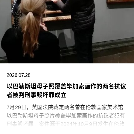
里尼（Benito Mussolini）开始剥夺意大利犹太人的
公民身份时，福蒂全家逃往美国，最终定居洛杉
矶。她曾进入俄勒冈州波特兰的里德学院（Reed
College）就读，但中途退学，并与当时的伴侣、观
念艺术家罗伯特·莫里斯（Robert Morris）搬到旧金
山。在那里，她先后于哈尔普林-拉思罗普学校
（Halprin-Lathrop School）和马林舞蹈工作室
（Dance Workshop of
2026.07.28
以巴勒斯坦母子照覆盖毕加索画作的两名抗议
者被判刑事毁坏罪成立
7月29日，英国法院裁定两名曾在伦敦国家美术馆
以巴勒斯坦母子照片覆盖毕加索画作的抗议者犯有
刑事毁坏罪。案件源于2024年10月9日发生在伦敦
国家美术馆的一场抗议行动。当日，两位行动者，