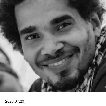
明显高于巴尔肖。泰特美术馆主席罗兰·拉德
（Roland Rudd）向《卫报》透露，摩根在接受这
一职位时接受了“大幅降薪”。
摩根加入泰特美术馆之际，正值该机构处于动荡时
期。泰特美术馆目前正面临财务困境，最近的一份
报告显示其运营处于亏损状态。泰特美术馆曾试图
通过裁员来解决资金问题，导致员工士气急剧下降
并引发了罢工。此外，尽管翠西·艾敏和弗里达·卡
罗的展览广受好评，但去年泰特不列颠美术馆和泰
特现代美术馆的参观人数仍远低于疫情前的水平。
摩根于2015年加入迪亚艺术基金会担任总监。任职
期间，她丰富了基金会的藏品结构，并增加了女性
艺术家的代表比例。此前在泰特工作期间，她策划
了广受好评的2015年回顾展“世界走向波普”（The
2026.07.20