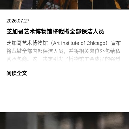
阿布扎比古根海姆博物馆是阿布扎比耗资数十亿美
元打造的萨迪亚特岛文化区（Saadiyat Island
Cultural District）最新落成的文化机构之一。该文
2026.07.27
化区还包括阿布扎比卢浮宫（Louvre Abu
芝加哥艺术博物馆将裁撤全部保洁人员
芝加哥艺术博物馆（Art Institute of Chicago）宣布
将裁撤全部内部保洁人员，并将相关岗位外包给私
营承包商。这一决定引发了博物馆工会成员的强烈
反对。
阅读全文
6月29日，博物馆发布了一份关于裁员计划的初步
公告：23名负责展厅和设施清洁工作的工会保洁人
员将失去工作。据芝加哥艺术博物馆工会AICWU
称，许多即将失业的员工已在该机构工作超过20
年。这批员工的最后工作日为8月14日。馆方表
示，这些员工可向即将接手的私营承包商重新申请