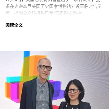
求在史密森尼美国历史国家博物馆外设置临时告示
牌，提醒公众该机构已受“意识形态操控”
（ideological capture）。该命令标志着特朗普政府
阅读全文
持续针对史密森尼学会施压行动的进一步升级。他
认为该机构所体现的理念与共和党价值观背道而
驰。此前，特朗普政府已于2025年3月发布行政命
令，要求这一由国会拨款、依法独立运作的机构弘
扬“美国的伟大”。
其中，美国国家历史博物馆已成为特朗普持续抨击
的主要目标。在本月初发布的一份长达162页的报
告中，政府指责博物馆馆长安西娅·M·哈蒂格
（Anthea M. Hartig）在展览中传播“激进的行动主
义意识形态”。
根据这一行政令，新的指示牌将告知参观者，博物