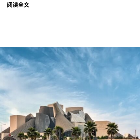
阅读全文
23岁的国家卫生服务工作者贾伊·哈莱（Jai Halai）
和21岁的政治与国际关系专业学生蒙代-马拉奇·罗
森菲尔德（Monday-Malachi Rosenfeld）在博物馆
开放期间进入展厅，用一张巴勒斯坦母亲怀抱浑身
是血孩子、悲痛哭泣的照片覆盖了巴勃罗·毕加索
1901年的作品《母性》（
Motherhood
）。这张照
片由巴勒斯坦摄影记者阿里·贾达拉（Ali
Jadallah）于2024年3月以色列围困加沙希法医院
期间拍摄。两名抗议者隶属于“青年诉求”（Youth
Demand），该组织由气候行动组织“停止石油”
（Just Stop Oil）的学生分支发展而来。行动中，
两人高声呼吁英国停止与以色列的贸易往来。随
后，其中一人将红色液体泼洒在展厅地面，引发现
场观众惊呼，两人随即被警方逮捕。
此次行动发生时，英国艺术机构正接连成为抗议活