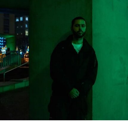
政府还发布了一份长达162页的报告，批评史密森
尼学会及其管理层“未能完成阐释美国历史遗产这一
基本使命”。
美国博物馆联盟在声明中表示：“我们谴责特朗普政
府持续攻击史密森尼学会，以及那些负责保存、研
究和诠释美国历史、艺术、科学与文化的博物馆专
业人士。将博物馆如何呈现历史、艺术、科学、文
化及自然世界的方式政治化，并对从事这项工作的
博物馆专业人员进行人身攻击，正在威胁全国博物
馆的完整性与独立性。”
在2025年3月签署的一项行政命令中，特朗普批评
史密森尼学会宣扬“将美国和西方价值观描绘成有害
且具有压迫性的叙事”。同年8月，白宫官网刊登的
一篇未署名文章进一步扩大了批评范围，点名多家
博物馆，指责其展览和公共传播内容具有“冒犯