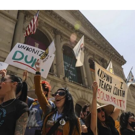
加入其全球网络的成员机构。
阿布扎比古根海姆博物馆占地逾80万平方英尺，将
成为古根海姆体系中规模最大的分馆，内设30个展
厅，室内展览面积约12.5万平方英尺。建筑外观由
十个雕塑般的锥体以非传统方式组合而成，表面覆
以不锈钢网、缟玛瑙和玻璃等材料，高达280英
尺。据《纽约时报》报道，该馆也是古根海姆体系
中造价最高的博物馆，预计总成本超过10亿美元。
博物馆将重点展示1960年代以来的艺术作品，并自
2009年起开始建立馆藏。不同于传统按时间顺序排
列展品的方式，展览将按主题划分为“抽象”、“流行
文化”、“土地”、“语言”和“叙事”等单元。根据新闻
稿，这种设计旨在邀请观众“按照自己的方式”与艺
术互动。