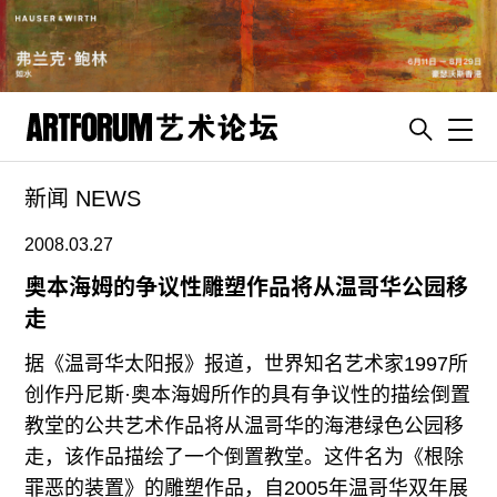
Toggl
新闻 NEWS
artguide
新闻
2008.03.27
展评
奥本海姆的争议性雕塑作品将从温哥华公园移
走
杂志
专栏
据《温哥华太阳报》报道，世界知名艺术家1997所
创作丹尼斯·奥本海姆所作的具有争议性的描绘倒置
视频
教堂的公共艺术作品将从温哥华的海港绿色公园移
ENGLISH
走，该作品描绘了一个倒置教堂。这件名为《根除
ART & EDUCATION
罪恶的装置》的雕塑作品，自2005年温哥华双年展