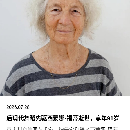
展品”项目的员工必须全程陪同调取馆藏，只有在另
一位同事到岗接替后，才能去洗手间。与他们服务
的公众一样，这些员工也不允许将食物或饮料带入
主展厅或储藏区。
“这种展示我们文化遗产的创新模式，竟是由那些连
上厕所或喝口水都得不到充分保障的员工来实现
的，”Prospect工会秘书长迈克·克兰西（Mike
Clancy）告诉《卫报》。“如果参观者得知，工会一
直反对的那些存在于亚马逊等企业的劳动实践，竟
然也存在于一家国际知名的文化机构时，他们一定
会感到震惊。”
V&A东馆典藏库的员工正在争取两次各15分钟的带
2026.07.28
薪休息时间。工会成员还要求V&A在一年内获得“伦
后现代舞蹈先驱西蒙娜·福蒂逝世，享年91岁
敦生活工资雇主”认证（London