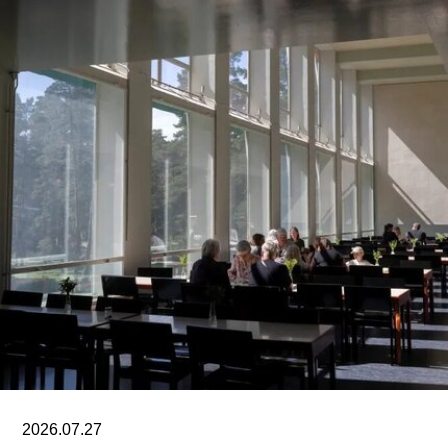
原有职位。
工会成员要求博物馆撤销这一决定，并发起请愿活
动，要求恢复保洁员工的职位。AICWU表示，截至
7月21日，请愿书已获得超过1900个签名。芝加哥
艺术学院一位发言人在接受《芝加哥太阳时报》采
访时表示：“芝加哥艺术学院高度重视每一位员工，
我们也非常感谢保洁团队每天付出的重要工作。我
们决定将保洁服务转为外包模式，是为了更好地支
持博物馆的日常运营；同时，我们优先选择了承诺
向现有保洁员工提供就业机会的合作伙伴。”
代表馆内工会的谈判单位AFSCME 31已正式提出
申诉，认为馆方在最终决定将保洁部门外包之前，
未按合同规定提前通知工会，因此违反了劳资协
议。对此，馆方否认存在违反工会合同条款的行
为。
2026.07.27