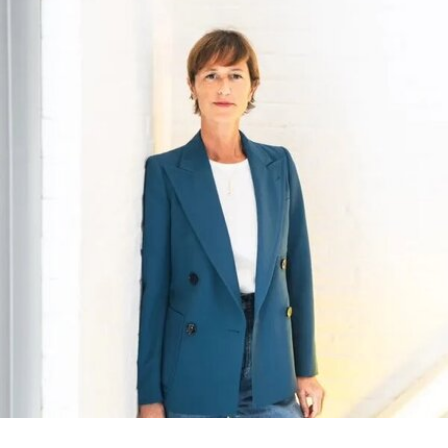
数下降和预算赤字影响导致裁员，最终于今年年初
被范德堡大学收购。根据收购协议，加州艺术学院
将于2026-27学年结束后停止办学。
这笔捐赠是黄仁勋夫妇迄今向教育机构提供的最大
单笔捐款，金额超过了此前向其母校俄勒冈州立大
学捐赠的5000万美元。加上去年2月向范德堡大学
捐赠的2250万美元，黄仁勋夫妇对该校的捐赠总额
已达到9750万美元。同时，他们还带动了其他慈善
捐赠者向范德堡大学旧金山校区扩建项目捐赠共计
2500万美元。
黄仁勋在一份声明中表示，此次捐赠旨在培养新一
代创作者，进一步巩固旧金山作为创新与创意之都
的文化基础。“技术拓展了我们能够创造什么，而艺
术与设计决定了我们为何创造。二者共同塑造了文
明。”