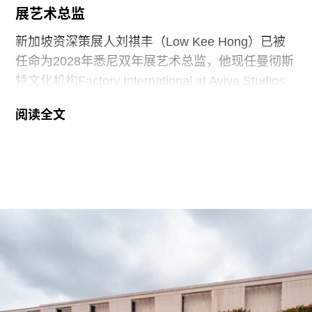
展艺术总监
新加坡资深策展人刘祺丰（Low Kee Hong）已被
任命为2028年悉尼双年展艺术总监，他现任曼彻斯
特文化机构Factory International at Aviva Studios
创意总监，曾担任新加坡双年展创始总监。
阅读全文
2026年悉尼双年展于今年3月至6月举行，主题
“rememory”取自托妮·莫里森（Toni Morrison）
1987年的小说《宠儿》（
Beloved
）。本届双年展
艺术总监、阿联酋策展人胡尔·卡西米（Hoor Al
Qasimi）因被认为偏袒支持巴勒斯坦的参展艺术家
而受到批评。对此，悉尼双年展否认了有关歧视或
偏袒的指控。
作为2028年悉尼双年展艺术总监，刘祺丰表示，他
计划在展览筹备阶段与澳大利亚原住民社群展开交