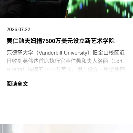
2026.07.22
黄仁勋夫妇捐7500万美元设立新艺术学院
范德堡大学（Vanderbilt University）旧金山校区近
日收到英伟达首席执行官黄仁勋和夫人洛丽（Lori
Huang）捐赠的7500万美元，用于设立一所全新的
艺术学院。新学院暂定名为“黄仁勋与洛丽艺术、建
阅读全文
筑与设计学院”，具体名称尚待校方批准。目前，学
院正在招聘首任院长，为首个学年做准备。
新学院计划于2027年11月正式开放，将入驻加州艺
术学院（CCA）原校址。加州艺术学院曾是加州最
后一家非营利性艺术院校，但近年来持续受招生人