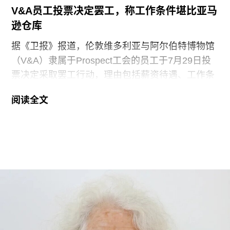
V&A员工投票决定罢工，称工作条件堪比亚马
逊仓库
据《卫报》报道，伦敦维多利亚与阿尔伯特博物馆
（V&A）隶属于Prospect工会的员工于7月29日投
票决定采取罢工行动，理由包括薪资待遇、工作条
件以及饮水和卫生间的使用权等问题。V&A在伦敦
阅读全文
地区共运营四家博物馆，包括南肯辛顿的V&A博物
馆、Stratford的V&A东馆和V&A东馆典藏库（V&A
East Storehouse），以及Bethnal Green的青年
V&A博物馆。在这四家机构中，82%的Prospect工
会成员参与了投票，其中83%投票支持罢工行动，
95%投票支持除罢工以外的其他行动。V&A东馆典
藏库的员工100%投票支持罢工行动。
V&A东馆典藏库于2025年5月开放，向公众展示了
数千件尚未在其他场馆展出的藏品。负责馆内“预约