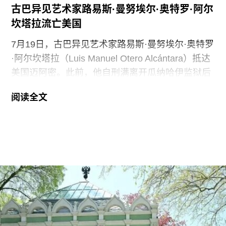
古巴异见艺术家路易斯·曼努埃尔·奥特罗·阿尔
坎塔拉流亡美国
7月19日，古巴异见艺术家路易斯·曼努埃尔·奥特罗
·阿尔坎塔拉（Luis Manuel Otero Alcántara）抵达
美国迈阿密。此前，他自刑满离开瓜纳哈伊监狱后
曾一度下落不明。据美联社报道，奥特罗·阿尔坎塔
阅读全文
拉抵达时手中紧握着一尊从古巴带来的残破圣母玛
利亚雕像，称其为希望的象征。
这位38岁的古巴艺术家自7月7日获释后便失去音
讯。当时，他刚刚服完因参与2021年7月古巴抗议
活动而被判处的五年刑期，仅提前数日获释。古巴
裔美国艺术家可可·福斯科（Coco Fusco）近日曾
撰文追问奥特罗·阿尔坎塔拉出狱后的下落。7月17
日，美国驻哈瓦那大使馆一名官员向《纽约时报》
透露，奥特罗·阿尔坎塔拉已获发人道主义签证，能