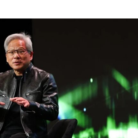
穆斯塔法拥有丰富的策展经验。2013年至2023年
间，他曾担任新加坡国家美术馆高级策展人，此后
在阿布扎比古根海姆美术馆担任高级策展人兼展览
部主管。2015年，他策划了第56届威尼斯双年展新
加坡馆。穆斯塔法还于2018年共同策划了达卡艺术
峰会，目前他正参与筹备将于2026年11月在多哈举
行的首届卡塔尔鲁拜亚四年展（Rubaiya
Qatar）。2017年至2022年，他曾担任柏林世界文
化宫（Haus der Kulturen der Welt）项目委员会成
员。自2025年起，他还担任国际现代艺术博物馆与
收藏委员会（CIMAM）理事。
上一届爱知三年展于2025年举行，主题为“灰烬与
蔷薇之间的时光”（A Time Between Ashes and
Roses），由沙迦艺术基金会主席兼创始人胡尔·卡
西米（Hoor Al Qasimi）担任艺术总监。