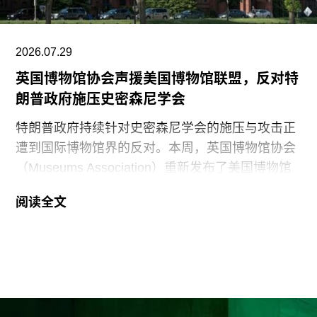
2026.07.29
英国博物馆协会声援美国博物馆联盟，反对特
朗普政府施压史密森尼学会
特朗普政府持续针对史密森尼学会的施压与攻击正
遭到国际博物馆界的反对。本周，英国博物馆协会
（Museums Association）重新发布了美国博物馆
联盟（American Alliance of Museums，AAM）于7
阅读全文
月20日发表的一份声明，强烈谴责针对美国“国家
级博物馆体系”所发起的公开且政治化的攻击。
就在上周，特朗普政府签署行政命令，要求史密森
尼学会美国国家历史博物馆设置临时告示牌，以“纠
正博物馆所呈现的不准确信息”。7月4日，特朗普