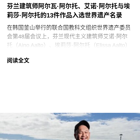
芬兰建筑师阿尔瓦·阿尔托、艾诺·阿尔托与埃
莉莎·阿尔托的13件作品入选世界遗产名录
在韩国釜山举行的联合国教科文组织世界遗产委员
会第48届会议上，芬兰现代主义建筑师艾诺·阿尔
托（Aino Aalto）、埃莉莎·阿尔托（Elissa Aalto）
和阿尔瓦·阿尔托（Alvar Aalto）的13项建筑作品被
阅读全文
列入世界遗产名录。这组统称为“阿尔托作品”
（Aalto Works）的建筑群是首个获此殊荣的芬兰现
代主义建筑作品。
“阿尔托作品” 包括阿尔瓦·阿尔托于1928年至1988
年间设计完成的一系列建筑、社区开发项目及校园
空间，涵盖住宅、公共、市政、社区及文化建筑。
根据联合国教科文组织的说明，这些作品展现了“以
人为本、因地制宜且富有同理心的设计理念，体现
了芬兰对现代建筑的重要贡献”。