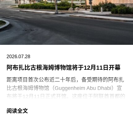
动的现场。就在该事件发生几天前，两名年轻的气
候行动人士因向文森特·梵高1888年作品《向日
葵》的玻璃罩泼洒番茄汤而被判处监禁。庭审中，
陪审团获悉，毕加索画作本身并未受损，但泼洒在
地面的红色水性颜料渗入了展厅地面，污染了大理
石踢脚线。此次事件共造成美术馆约8000英镑的损
失，其中仅约270英镑用于清洁，其余费用主要用
2026.07.28
于地面修复、工作人员额外工时酬劳以及重新开放
阿布扎比古根海姆博物馆将于12月11日开幕
展厅等支出。辩方主张，部分费用源于馆方自行决
定采用何种修复方案，而非抗议行为本身造成的损
距离项目首次公布近二十年后，备受期待的阿布扎
害，但这一论点最终未获法院采纳。
比古根海姆博物馆（Guggenheim Abu Dhabi）宣
布将于12月11日正式开馆。这座位于阿联酋首都的
现代与当代艺术博物馆，由已故普利兹克建筑奖得
阅读全文
主弗兰克·盖里（Frank Gehry）设计，也是所罗门
·R·古根海姆基金会（Solomon R. Guggenheim
Foundation）继纽约、毕尔巴鄂和威尼斯之后最新