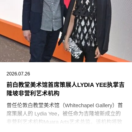
馆现有展览“应予以改造”，以符合政府近期发布的
题为《拯救美国的故事：史密森尼学会美国国家历
史博物馆如何因意识形态操控而抹杀我们的历史遗
产》的报告。指示牌还将“引导游客前往能够获取关
于美国历史准确信息的地点和资源”。不过政府并未
具体说明其认可的具体地点或资源为何。
该行政令还指责博物馆在美国建国250周年之际未
能“适当地表彰”《独立宣言》签署者，并要求内政
部长“在由国家公园管理局维护的人行道、步道及其
2026.07.26
他公共场所设置临时展览或标识，以纠正博物馆内
前白教堂美术馆首席策展人LYDIA YEE执掌吉
呈现的不准确信息”。
隆坡非营利艺术机构
史密森尼学会尚未就行政令发表公开评论。上周，
曾任伦敦白教堂美术馆（Whitechapel Gallery）首
哈蒂格出席了一场国会听证会，期间
席策展人的 Lydia Yee，被任命为吉隆坡新成立的
非营利艺术机构Muara Arts艺术总监。该机构将致
力于推广东南亚现当代艺术，计划于今年11月1日