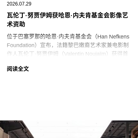
性”。
2026.07.29
瓦伦丁·努贾伊姆获哈恩·内夫肯基金会影像艺
此外，《纽约时报》今年4月报道称，由于特朗普
术资助
试图介入史密森尼学会董事会新成员的任命程序，
相关任命工作被刻意放缓。
位于巴塞罗那的哈恩·内夫肯基金会（Han Nefkens
Foundation）宣布，法籍黎巴嫩裔艺术家兼电影制
作人瓦伦丁·努贾伊姆（Valentin Noujaïm）获得首
届“2026年地中海影像艺术制作资助”。这项资助旨
阅读全文
在支持地中海沿岸地区艺术家创作新的影像艺术作
品，金额25000欧元。
出生于1991年的努贾伊姆从九位入围艺术家中脱颖
而出，其创作游走于纪录片与虚构叙事之间，以散
文电影的形式探讨由权力与崩塌塑造的建筑空间。
他的作品将城市空间视为承载着记忆、监视与控制
体系的活体。他常驻巴黎和雅典，其作品曾在纽约
现代艺术博物馆和伦敦当代艺术中心展出。