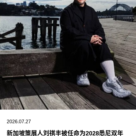
入选项目中最早期的代表作之一是位于赫尔辛基的
“阿尔瓦·阿尔托之家”（Aalto House，1936），由
阿尔瓦·阿尔托与其妻子艾诺·阿尔托共同设计，作
为两人的私人住宅。在13项作品中，有5项位于芬
兰首都赫尔辛基，包括文化之家（House of
Culture，1958）活动中心，以及著名的芬兰大厅
（Finlandia Hall，1971），后者兼具会议中心与音
乐厅功能。
另一项重要作品是赛纳察洛市政厅（Säynätsalo
Town Hall），由阿尔瓦·阿尔托与艾丽莎·阿尔托于
1952年共同完成。艾诺于1949年去世后，阿尔瓦
与艾丽莎结婚。两人还共同建造了位于派延奈湖
（Lake
2026.07.27
新加坡策展人刘祺丰被任命为2028悉尼双年