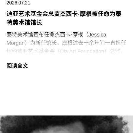
2026.07.21
黄仁勋和洛丽均为工程师，黄仁勋执掌的英伟达已
迪亚艺术基金会总监杰西卡·摩根被任命为泰
成为全球市值最高的企业之一，也是全球人工智能
特美术馆馆长
浪潮中的核心企业。此次向范德堡大学新校区捐赠
的同时，
泰特美术馆宣布任命杰西卡·摩根（Jessica
Morgan）为新任馆长。摩根过去十余年间一直担任
纽约迪亚艺术基金会（Dia Art Foundation）总监，
她将接替玛丽亚·巴尔肖（Maria Balshaw）的职
阅读全文
位，后者在担任馆长九年后于今年春季离任。摩根
将于2027年1月正式履新。作为馆长，她将负责管
理泰特不列颠美术馆、泰特现代美术馆以及位于位
于利物浦和圣艾夫斯的分馆。
摩根曾在2002年至2014年间在泰特美术馆担任过
多个职务，包括国际艺术策展人，因此一直被视为
这一职位的热门人选。不过薪酬问题曾是任命过程
中的重要障碍，因为摩根在迪亚艺术基金会的收入