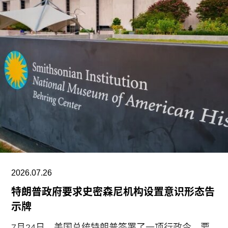
流。他在接受《艺术新闻》采访时表示：“原住民社
群对我策展实践的重要影响之一，在于他们让我思
考的时间跨度不再局限于双年展的三个月，而是将
视野扩展至数十万年的时间尺度。”
除了领导新加坡双年展外，刘祺丰还曾担任新加坡
艺术节艺术总监，以及香港西九龙文化区管理局戏
剧与表演艺术部主管。
2026.07.26
特朗普政府要求史密森尼机构设置意识形态告
示牌
7月24日，美国总统特朗普签署了一项行政令，要