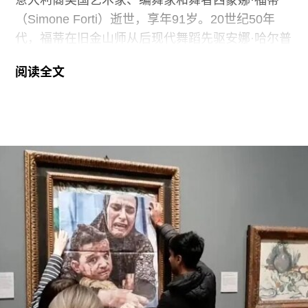
意大利裔美国艺术家、编舞家和舞者西蒙娜·福蒂
（Simone Forti）逝世，享年91岁。20世纪50年
代，福蒂在旧金山师从后现代舞蹈先驱安娜·哈尔普
林（Anna Halprin）。60年代初，她凭借奠基性作
阅读全文
品系列“舞蹈构造”（Dance Constructions）迅速崭
露头角。这组作品以廉价的现成物为媒介，引导舞
者通过倚靠、攀爬、吹口哨等即兴动作展开表演，
对伊冯娜·雷纳（Yvonne Rainer）和史蒂夫·帕克斯
顿（Steve Paxton）产生了深远影响，促使两人共
同创立了贾德森舞蹈剧院（Judson Dance
Theater），其成员在此后十年间重塑了现代舞的
发展轨迹。多年后，帕克斯顿曾写道：“福蒂这组激
进的作品，就像一颗投入平静池塘中的石子，激起
的涟漪不断向外扩散。”
福蒂于1935年3月25日出生于意大利佛罗伦萨的一
个犹太家庭。三年后，当法西斯领导人贝尼托·墨索