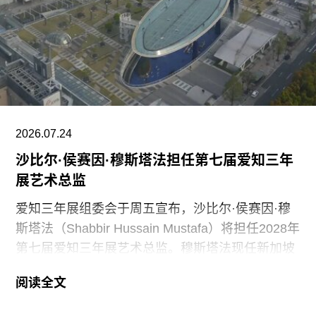
群展“东南亚艺术 A-Z：一部批判性词典”（A–Z of
Southeast Asian Art: A Critical Dictionary） 正式向
公众开放。展览将汇集40余位艺术家的作品，涵盖
纺织、装置、影像、绘画、雕塑等多种创作媒介。
2026.07.24
沙比尔·侯赛因·穆斯塔法担任第七届爱知三年
展艺术总监
爱知三年展组委会于周五宣布，沙比尔·侯赛因·穆
斯塔法（Shabbir Hussain Mustafa）将担任2028年
第七届爱知三年展艺术总监。穆斯塔法现任新加坡
美术馆首席策展人，组委会表示作出该选择的原因
阅读全文
是其卓越的策展履历，以及能够为三年展带来崭新
且国际化视野的能力。