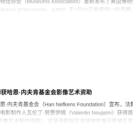
协会（Museums Association）重新发布了美国博物
 Alliance of Museums，AAM）于7月20日发表的一份声明
“国家级博物馆体系”所发起的公开且政治化的攻击。
政府签署行政命令，要求史密森尼学会美国国家历史博
，以“纠正博物馆所呈现的不准确信息”。7月4日，特朗普
达162页的报告，批评史密森尼学会及其管理层“未能完
这一基本使命”。
声明中表示：“我们谴责特朗普政府持续攻击史密森尼学
保存、研究和诠释美国历史、艺术、科学与文化的博物
馆如何呈现历史、艺术、科学、文化及自然世界的方式
姆获哈恩·内夫肯基金会影像艺术资助
项工作的博物馆专业人员进行人身攻击，正在威胁全国
立性。”
内夫肯基金会（Han Nefkens Foundation）宣布，法
制作人瓦伦丁·努贾伊姆（Valentin Noujaïm）获得首
签署的一项行政命令中，特朗普批评史密森尼学会宣扬“将美
中海影像艺术制作资助”。这项资助旨在支持地中海沿岸地区艺
成有害且具有压迫性的叙事”。同年8月，白宫官网刊登的
艺术作品，金额25000欧元。