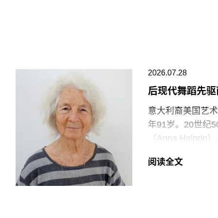
罢工行动。
V&A东馆典藏库
的藏品。负责馆内
位同事到岗接替后
允许将食物或饮料
2026.07.28
后现代舞蹈先驱
“这种展示我们文
充分保障的员工来实
意大利裔美国艺术家
Clancy）告
年91岁。20世
逊等企业的劳动实
（Anna Halp
会感到震惊。”
Construct
阅读全文
通过倚靠、攀爬、
V&A东馆典藏库
Rainer）和史蒂
要求V&A在一年内
同创立了贾德森舞蹈剧
重塑了现代舞的发