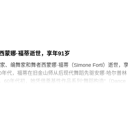
于2025年5月开放，向公众展示了数千件尚未在其他场馆展
“预约展品”项目的员工必须全程陪同调取馆藏，只有在另
，才能去洗手间。与他们服务的公众一样，这些员工也
带入主展厅或储藏区。
西蒙娜·福蒂逝世，享年91岁
化遗产的创新模式，竟是由那些连上厕所或喝口水都得不
现的，”Prospect工会秘书长迈克·克兰西（Mike
、编舞家和舞者西蒙娜·福蒂（Simone Forti）逝世，
诉《卫报》。“如果参观者得知，工会一直反对的那些存在于亚
纪50年代，福蒂在旧金山师从后现代舞蹈先驱安娜·哈尔普林
践，竟然也存在于一家国际知名的文化机构时，他们一
rin）。60年代初，她凭借奠基性作品系列“舞蹈构造”（Dance
ions）迅速崭露头角。这组作品以廉价的现成物为媒介，引导舞
吹口哨等即兴动作展开表演，对伊冯娜·雷纳（Yvonne
的员工正在争取两次各15分钟的带薪休息时间。工会成员
夫·帕克斯顿（Steve Paxton）产生了深远影响，促使两人
获得“伦敦生活工资雇主”认证（London
院（Judson Dance Theater），其成员在此后十年
展轨迹。多年后，帕克斯顿曾写道：“福蒂这组激进的作