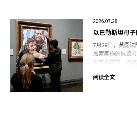
品，就像一颗投入
福蒂于1935年
2026.07.28
法西斯领导人贝尼托·
公民身份时，福蒂
以巴勒斯坦母子
兰的里德学院（Re
7月29日，英国
艺术家罗伯特·莫里
加索画作的抗议者
普林-拉思罗普学校（H
家美术馆的一场抗
Workshop of
贾伊·哈莱（Jai
阅读全文
菲尔德（Monday
巴勒斯坦母亲怀抱
年的作品《母性》
拉（Ali Jada
议者隶属于“青年诉
油”（Just S
与以色列的贸易往