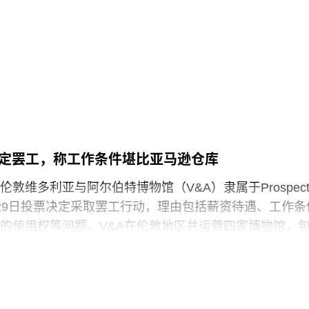
一步扩大了批评范围，点名多家博物馆，指责其展览和
冒犯性”。
的努贾伊姆从九位入围艺术家中脱颖而出，其创作游走于纪
，以散文电影的形式探讨由权力与崩塌塑造的建筑空间
》今年4月报道称，由于特朗普试图介入史密森尼学会董
间视为承载着记忆、监视与控制体系的活体。他常驻巴
序，相关任命工作被刻意放缓。
在纽约现代艺术博物馆和伦敦当代艺术中心展出。
会是一家专注于影像艺术创作的非营利组织，致力于扶持
术家。基金会主要通过资助和委任创作，在全球范围内
作。
决定罢工，称工作条件堪比亚马逊仓库
敦维多利亚与阿尔伯特博物馆（V&A）隶属于Prospec
29日投票决定采取罢工行动，理由包括薪资待遇、工作条
的使用权等问题。V&A在伦敦地区共运营四家博物馆，
物馆、Stratford的V&A东馆和V&A东馆典藏库（V&A
ouse），以及Bethnal Green的青年V&A博物馆。在这四家机构
spect工会成员参与了投票，其中83%投票支持罢工行动，
罢工以外的其他行动。V&A东馆典藏库的员工100%投票支