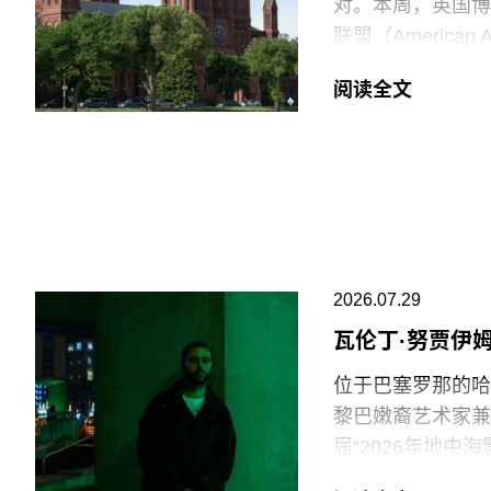
对。本周，英国博物馆
联盟（American
强烈谴责针对美国
阅读全文
就在上周，特朗普
馆设置临时告示牌
府还发布了一份长
阐释美国历史遗产
美国博物馆联盟在
会，以及那些负责
2026.07.29
专业人士。将博物
瓦伦丁·努贾伊
治化，并对从事这
物馆的完整性与独
位于巴塞罗那的哈恩·
黎巴嫩裔艺术家兼电影
在2025年3月
届“2026年地
和西方价值观描绘
术家创作新的影像