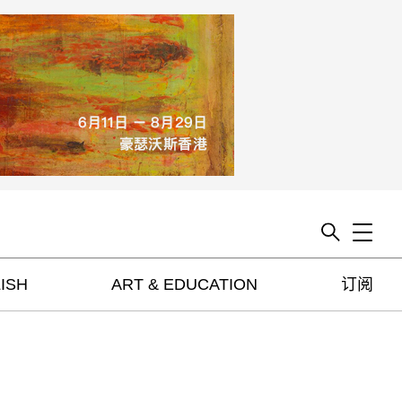
Toggle
ISH
ART & EDUCATION
订阅
artguide
新闻
展评
杂志