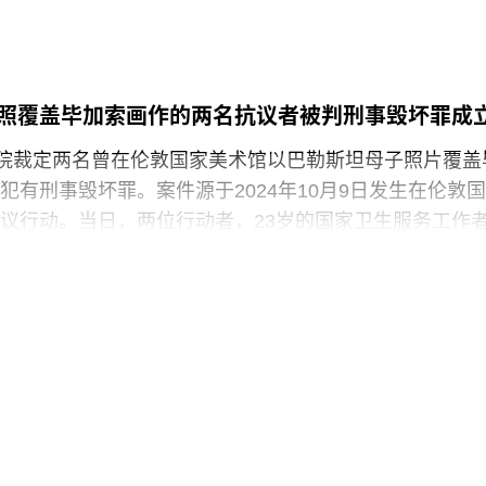
平静池塘中的石子，激起的涟漪不断向外扩散。”
3月25日出生于意大利佛罗伦萨的一个犹太家庭。三年后，当
墨索里尼（Benito Mussolini）开始剥夺意大利犹太人
全家逃往美国，最终定居洛杉矶。她曾进入俄勒冈州波
照覆盖毕加索画作的两名抗议者被判刑事毁坏罪成
ed College）就读，但中途退学，并与当时的伴侣、观
法院裁定两名曾在伦敦国家美术馆以巴勒斯坦母子照片覆盖
斯（Robert Morris）搬到旧金山。在那里，她先后于哈
犯有刑事毁坏罪。案件源于2024年10月9日发生在伦敦国
alprin-Lathrop School）和马林舞蹈工作室（Dance
议行动。当日，两位行动者，23岁的国家卫生服务工作
 Halai）和21岁的政治与国际关系专业学生蒙代-马拉奇·罗
-Malachi Rosenfeld）在博物馆开放期间进入展厅，用一
浑身是血孩子、悲痛哭泣的照片覆盖了巴勃罗·毕加索190
（
Motherhood
）。这张照片由巴勒斯坦摄影记者阿里·贾
llah）于2024年3月以色列围困加沙希法医院期间拍摄。两名抗
求”（Youth Demand），该组织由气候行动组织“停止石
top Oil）的学生分支发展而来。行动中，两人高声呼吁英国停
来。随后，其中一人将红色液体泼洒在展厅地面，引发