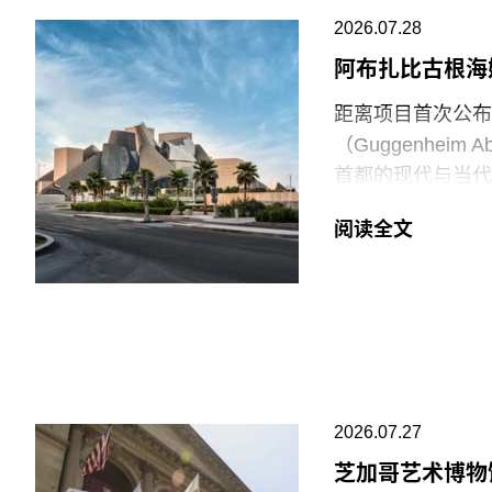
场观众惊呼，两人
2026.07.28
此次行动发生时，
阿布扎比古根海
生几天前，两名年
距离项目首次公布
的玻璃罩泼洒番茄
（Guggenhei
并未受损，但泼洒
首都的现代与当代
脚线。此次事件共
（Frank Gehr
洁，其余费用主要
阅读全文
Guggenheim
等支出。辩方主张
网络的成员机构。
议行为本身造成的
阿布扎比古根海姆
最大的分馆，内设
十个雕塑般的锥体
璃等材料，高达2
2026.07.27
价最高的博物馆，
芝加哥艺术博物
博物馆将重点展示