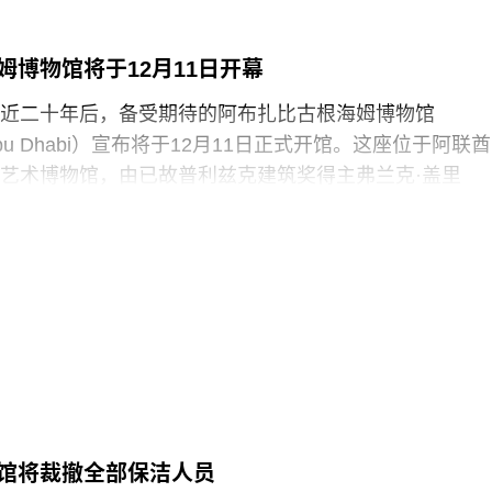
随即被警方逮捕。
英国艺术机构正接连成为抗议活动的现场。就在该事件
姆博物馆将于12月11日开幕
轻的气候行动人士因向文森特·梵高1888年作品《向日葵
近二十年后，备受期待的阿布扎比古根海姆博物馆
汤而被判处监禁。庭审中，陪审团获悉，毕加索画作本
m Abu Dhabi）宣布将于12月11日正式开馆。这座位于阿联酋
在地面的红色水性颜料渗入了展厅地面，污染了大理石
艺术博物馆，由已故普利兹克建筑奖得主弗兰克·盖里
造成美术馆约8000英镑的损失，其中仅约270英镑用于清
y）设计，也是所罗门·R·古根海姆基金会（Solomon R.
用于地面修复、工作人员额外工时酬劳以及重新开放展
 Foundation）继纽约、毕尔巴鄂和威尼斯之后最新加入其全
，部分费用源于馆方自行决定采用何种修复方案，而非
损害，但这一论点最终未获法院采纳。
博物馆占地逾80万平方英尺，将成为古根海姆体系中规
30个展厅，室内展览面积约12.5万平方英尺。建筑外观
以非传统方式组合而成，表面覆以不锈钢网、缟玛瑙和
80英尺。据《纽约时报》报道，该馆也是古根海姆体系中
预计总成本超过10亿美元。
馆将裁撤全部保洁人员
1960年代以来的艺术作品，并自2009年起开始建立馆藏