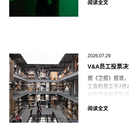
一篇未署名文章进
阅读全文
共传播内容具有“
出生于1991年
片与虚构叙事之间
此外，《纽约时报
他的作品将城市空
会新成员的任命程
和雅典，其作品曾
哈恩·内夫肯基金
兴及中生代影像艺
2026.07.29
持影像新作品的创
V&A员工投票
据《卫报》报道，伦
工会的员工于7月
以及饮水和卫生间
括南肯辛顿的V&A博
阅读全文
East Storeh
中，82%的Pro
95%投票支持除