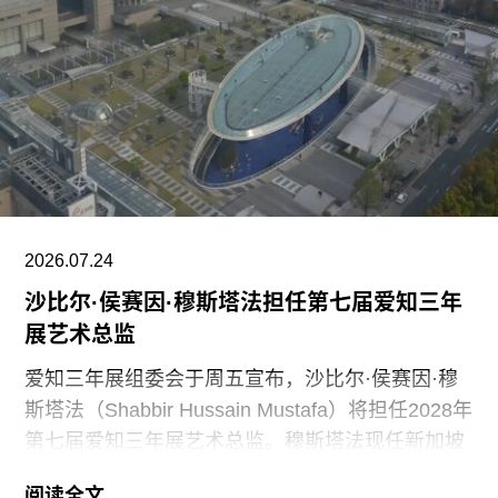
及整体艺术发展方向。11月1日，Muara Arts将以
群展“东南亚艺术 A-Z：一部批判性词典”（A–Z of
Southeast Asian Art: A Critical Dictionary） 正式向
公众开放。展览将汇集40余位艺术家的作品，涵盖
纺织、装置、影像、绘画、雕塑等多种创作媒介。
2026.07.24
沙比尔·侯赛因·穆斯塔法担任第七届爱知三年
展艺术总监
爱知三年展组委会于周五宣布，沙比尔·侯赛因·穆
斯塔法（Shabbir Hussain Mustafa）将担任2028年
第七届爱知三年展艺术总监。穆斯塔法现任新加坡
美术馆首席策展人，组委会表示作出该选择的原因
阅读全文