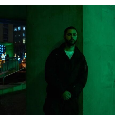
正博物馆所呈现的不准确信息”。7月4日，特朗普
政府还发布了一份长达162页的报告，批评史密森
尼学会及其管理层“未能完成阐释美国历史遗产这一
基本使命”。
美国博物馆联盟在声明中表示：“我们谴责特朗普政
府持续攻击史密森尼学会，以及那些负责保存、研
究和诠释美国历史、艺术、科学与文化的博物馆专
业人士。将博物馆如何呈现历史、艺术、科学、文
化及自然世界的方式政治化，并对从事这项工作的
博物馆专业人员进行人身攻击，正在威胁全国博物
馆的完整性与独立性。”
在2025年3月签署的一项行政命令中，特朗普批评
史密森尼学会宣扬“将美国和西方价值观描绘成有害
且具有压迫性的叙事”。同年8月，白宫官网刊登的
一篇未署名文章进一步扩大了批评范围，点名多家