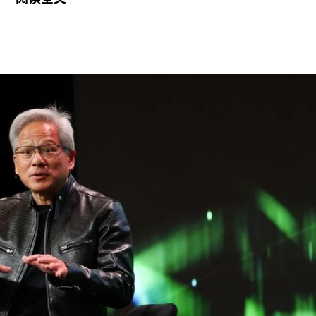
是其卓越的策展履历，以及能够为三年展带来崭新
且国际化视野的能力。
穆斯塔法拥有丰富的策展经验。2013年至2023年
间，他曾担任新加坡国家美术馆高级策展人，此后
在阿布扎比古根海姆美术馆担任高级策展人兼展览
部主管。2015年，他策划了第56届威尼斯双年展新
加坡馆。穆斯塔法还于2018年共同策划了达卡艺术
峰会，目前他正参与筹备将于2026年11月在多哈举
行的首届卡塔尔鲁拜亚四年展（Rubaiya
Qatar）。2017年至2022年，他曾担任柏林世界文
化宫（Haus der Kulturen der Welt）项目委员会成
员。自2025年起，他还担任国际现代艺术博物馆与
收藏委员会（CIMAM）理事。
上一届爱知三年展于2025年举行，主题为“灰烬与
蔷薇之间的时光”（A Time Between Ashes and