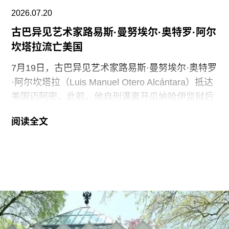
了广受好评的2015年回顾展“世界走向波普”（The
2026.07.20
古巴异见艺术家路易斯·曼努埃尔·奥特罗·阿尔
坎塔拉流亡美国
7月19日，古巴异见艺术家路易斯·曼努埃尔·奥特罗
·阿尔坎塔拉（Luis Manuel Otero Alcántara）抵达
美国迈阿密。此前，他自刑满离开瓜纳哈伊监狱后
曾一度下落不明。据美联社报道，奥特罗·阿尔坎塔
阅读全文
拉抵达时手中紧握着一尊从古巴带来的残破圣母玛
利亚雕像，称其为希望的象征。
这位38岁的古巴艺术家自7月7日获释后便失去音
讯。当时，他刚刚服完因参与2021年7月古巴抗议
活动而被判处的五年刑期，仅提前数日获释。古巴
裔美国艺术家可可·福斯科（Coco Fusco）近日曾
撰文追问奥特罗·阿尔坎塔拉出狱后的下落。7月17