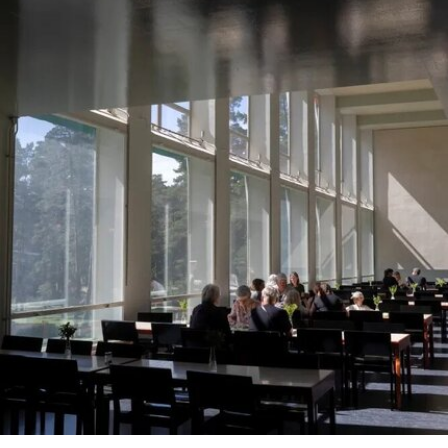
示，这些员工可向即将接手的私营承包商重新申请
原有职位。
工会成员要求博物馆撤销这一决定，并发起请愿活
动，要求恢复保洁员工的职位。AICWU表示，截至
7月21日，请愿书已获得超过1900个签名。芝加哥
艺术学院一位发言人在接受《芝加哥太阳时报》采
访时表示：“芝加哥艺术学院高度重视每一位员工，
我们也非常感谢保洁团队每天付出的重要工作。我
们决定将保洁服务转为外包模式，是为了更好地支
持博物馆的日常运营；同时，我们优先选择了承诺
向现有保洁员工提供就业机会的合作伙伴。”
代表馆内工会的谈判单位AFSCME 31已正式提出
申诉，认为馆方在最终决定将保洁部门外包之前，
未按合同规定提前通知工会，因此违反了劳资协
议。对此，馆方否认存在违反工会合同条款的行