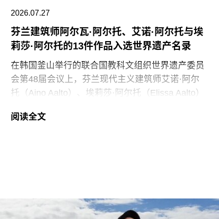
为。
2026.07.27
芬兰建筑师阿尔瓦·阿尔托、艾诺·阿尔托与埃
莉莎·阿尔托的13件作品入选世界遗产名录
在韩国釜山举行的联合国教科文组织世界遗产委员
会第48届会议上，芬兰现代主义建筑师艾诺·阿尔
托（Aino Aalto）、埃莉莎·阿尔托（Elissa Aalto）
和阿尔瓦·阿尔托（Alvar Aalto）的13项建筑作品被
阅读全文
列入世界遗产名录。这组统称为“阿尔托作品”
（Aalto Works）的建筑群是首个获此殊荣的芬兰现
代主义建筑作品。
“阿尔托作品” 包括阿尔瓦·阿尔托于1928年至1988
年间设计完成的一系列建筑、社区开发项目及校园
空间，涵盖住宅、公共、市政、社区及文化建筑。
根据联合国教科文组织的说明，这些作品展现了“以