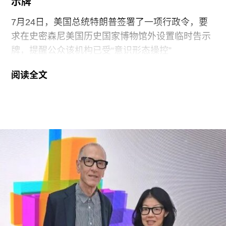
示牌
7月24日，美国总统特朗普签署了一项行政令，要
求在史密森尼美国历史国家博物馆外设置临时告示
牌，提醒公众该机构已受“意识形态操控”
（ideological capture）。该命令标志着特朗普政府
阅读全文
持续针对史密森尼学会施压行动的进一步升级。他
认为该机构所体现的理念与共和党价值观背道而
驰。此前，特朗普政府已于2025年3月发布行政命
令，要求这一由国会拨款、依法独立运作的机构弘
扬“美国的伟大”。
其中，美国国家历史博物馆已成为特朗普持续抨击
的主要目标。在本月初发布的一份长达162页的报
告中，政府指责博物馆馆长安西娅·M·哈蒂格
（Anthea M. Hartig）在展览中传播“激进的行动主
义意识形态”。