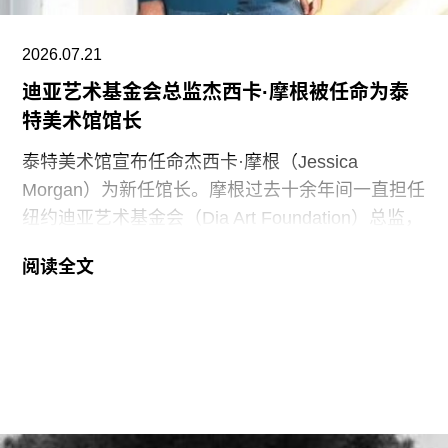
明。”
2026.07.21
黄仁勋和洛丽均为工程师，黄仁勋执掌的英伟达已
迪亚艺术基金会总监杰西卡·摩根被任命为泰
成为全球市值最高的企业之一，也是全球人工智能
特美术馆馆长
浪潮中的核心企业。此次向范德堡大学新校区捐赠
的同时，
泰特美术馆宣布任命杰西卡·摩根（Jessica
Morgan）为新任馆长。摩根过去十余年间一直担任
纽约迪亚艺术基金会（Dia Art Foundation）总监，
她将接替玛丽亚·巴尔肖（Maria Balshaw）的职
阅读全文
位，后者在担任馆长九年后于今年春季离任。摩根
将于2027年1月正式履新。作为馆长，她将负责管
理泰特不列颠美术馆、泰特现代美术馆以及位于位
于利物浦和圣艾夫斯的分馆。
摩根曾在2002年至2014年间在泰特美术馆担任过
多个职务，包括国际艺术策展人，因此一直被视为