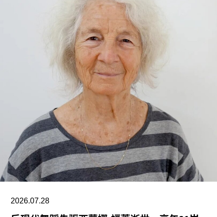
V&A东馆典藏库于2025年5月开放，向公众展示了
数千件尚未在其他场馆展出的藏品。负责馆内“预约
展品”项目的员工必须全程陪同调取馆藏，只有在另
一位同事到岗接替后，才能去洗手间。与他们服务
的公众一样，这些员工也不允许将食物或饮料带入
主展厅或储藏区。
“这种展示我们文化遗产的创新模式，竟是由那些连
上厕所或喝口水都得不到充分保障的员工来实现
的，”Prospect工会秘书长迈克·克兰西（Mike
Clancy）告诉《卫报》。“如果参观者得知，工会一
直反对的那些存在于亚马逊等企业的劳动实践，竟
然也存在于一家国际知名的文化机构时，他们一定
会感到震惊。”
V&A东馆典藏库的员工正在争取两次各15分钟的带
2026.07.28
薪休息时间。工会成员还要求V&A在一年内获得“伦