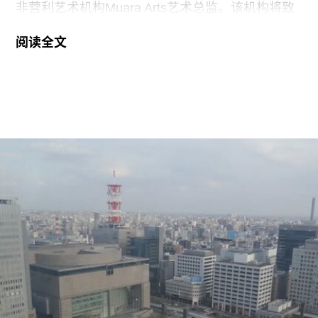
非营利艺术机构Muara Arts艺术总监。该机构将致
力于推广东南亚现当代艺术，计划于今年11月1日
阅读全文
正式开幕。与美术馆配套建设的一座表演艺术剧场
预计将于2029年落成。
Muara Arts 坐落于吉隆坡历史悠久的步行广场
Medan Pasar，位于鹅麦河（Gombak River）与巴
生河（Klang River）交汇处。美术馆将利用经过改
造的传统店屋，打造约2万平方英尺的展览空间。
该机构由律师尚蒂·坎迪亚（Shanthi Kandiah）与
私募股权投资人布拉马尔·瓦苏德万（Brahmal
Vasudevan）共同创立，并由两人于2010年成立的
马来西亚非营利组织Creador Foundation负责运
营。
在新职位上，Yee将运用其策划现当代艺术展览的
丰富经验，负责Muara Arts的展览规划、空间布局