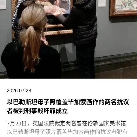
福蒂于1935年3月25日出生于意大利佛罗伦萨的一
个犹太家庭。三年后，当法西斯领导人贝尼托·墨索
里尼（Benito Mussolini）开始剥夺意大利犹太人的
公民身份时，福蒂全家逃往美国，最终定居洛杉
矶。她曾进入俄勒冈州波特兰的里德学院（Reed
College）就读，但中途退学，并与当时的伴侣、观
念艺术家罗伯特·莫里斯（Robert Morris）搬到旧金
山。在那里，她先后于哈尔普林-拉思罗普学校
（Halprin-Lathrop School）和马林舞蹈工作室
（Dance Workshop of
2026.07.28
以巴勒斯坦母子照覆盖毕加索画作的两名抗议
者被判刑事毁坏罪成立
7月29日，英国法院裁定两名曾在伦敦国家美术馆
以巴勒斯坦母子照片覆盖毕加索画作的抗议者犯有