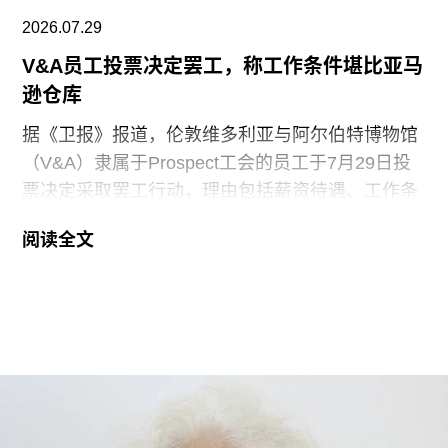
2026.07.29
V&A员工投票决定罢工，称工作条件堪比亚马
逊仓库
据《卫报》报道，伦敦维多利亚与阿尔伯特博物馆
（V&A）隶属于Prospect工会的员工于7月29日投
票决定采取罢工行动，理由包括薪资待遇、工作条
件以及饮水和卫生间的使用权等问题。V&A在伦敦
阅读全文
地区共运营四家博物馆，包括南肯辛顿的V&A博物
馆、Stratford的V&A东馆和V&A东馆典藏库（V&A
East Storehouse），以及Bethnal Green的青年
V&A博物馆。在这四家机构中，82%的Prospect工
会成员参与了投票，其中83%投票支持罢工行动，
95%投票支持除罢工以外的其他行动。V&A东馆典
藏库的员工100%投票支持罢工行动。