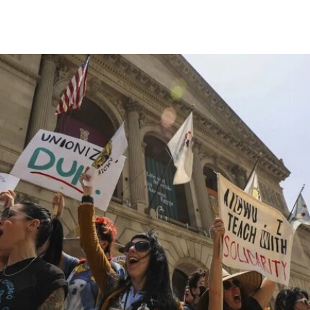
·R·古根海姆基金会（Solomon R. Guggenheim
Foundation）继纽约、毕尔巴鄂和威尼斯之后最新
加入其全球网络的成员机构。
阿布扎比古根海姆博物馆占地逾80万平方英尺，将
成为古根海姆体系中规模最大的分馆，内设30个展
厅，室内展览面积约12.5万平方英尺。建筑外观由
十个雕塑般的锥体以非传统方式组合而成，表面覆
以不锈钢网、缟玛瑙和玻璃等材料，高达280英
尺。据《纽约时报》报道，该馆也是古根海姆体系
中造价最高的博物馆，预计总成本超过10亿美元。
博物馆将重点展示1960年代以来的艺术作品，并自
2009年起开始建立馆藏。不同于传统按时间顺序排
列展品的方式，展览将按主题划分为“抽象”、“流行
文化”、“土地”、“语言”和“叙事”等单元。根据新闻
稿，这种设计旨在邀请观众“按照自己的方式”与艺