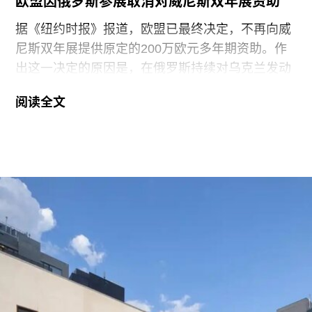
欧盟因俄罗斯参展取消对威尼斯双年展资助
锁而面临日益恶化的人道主义危机。
据《纽约时报》报道，欧盟已最终决定，不再向威
尼斯双年展提供原定的200万欧元多年期资助。作
出这一决定的原因是，在俄罗斯持续对乌克兰发动
侵略之际，双年展组织方仍允许俄罗斯参加2026年
阅读全文
双年展。
此次撤资是在欧盟数月来持续发出警告之后作出
的。今年3月，在威尼斯双年展宣布俄罗斯将以群
展形式重返国家馆后，欧盟即表示将撤回资助。4
月，欧盟正式确认取消拨款，但给予双年展30天时
间提出申诉。此次最终决定是在对申诉进行审查后
作出的。
欧盟委员会发言人托马斯·雷尼耶（Thomas
Regnier）在一份声明中表示：“由欧洲纳税人资金
支持的文化活动，应当捍卫民主价值，促进开放对