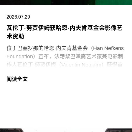
博物馆，指责其展览和公共传播内容具有“冒犯
性”。
2026.07.29
瓦伦丁·努贾伊姆获哈恩·内夫肯基金会影像艺
此外，《纽约时报》今年4月报道称，由于特朗普
术资助
试图介入史密森尼学会董事会新成员的任命程序，
相关任命工作被刻意放缓。
位于巴塞罗那的哈恩·内夫肯基金会（Han Nefkens
Foundation）宣布，法籍黎巴嫩裔艺术家兼电影制
作人瓦伦丁·努贾伊姆（Valentin Noujaïm）获得首
届“2026年地中海影像艺术制作资助”。这项资助旨
阅读全文
在支持地中海沿岸地区艺术家创作新的影像艺术作
品，金额25000欧元。
出生于1991年的努贾伊姆从九位入围艺术家中脱颖
而出，其创作游走于纪录片与虚构叙事之间，以散
文电影的形式探讨由权力与崩塌塑造的建筑空间。
他的作品将城市空间视为承载着记忆、监视与控制