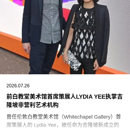
根据这一行政令，新的指示牌将告知参观者，博物
馆现有展览“应予以改造”，以符合政府近期发布的
题为《拯救美国的故事：史密森尼学会美国国家历
史博物馆如何因意识形态操控而抹杀我们的历史遗
产》的报告。指示牌还将“引导游客前往能够获取关
于美国历史准确信息的地点和资源”。不过政府并未
具体说明其认可的具体地点或资源为何。
该行政令还指责博物馆在美国建国250周年之际未
能“适当地表彰”《独立宣言》签署者，并要求内政
部长“在由国家公园管理局维护的人行道、步道及其
2026.07.26
他公共场所设置临时展览或标识，以纠正博物馆内
前白教堂美术馆首席策展人LYDIA YEE执掌吉
呈现的不准确信息”。
隆坡非营利艺术机构
史密森尼学会尚未就行政令发表公开评论。上周，
曾任伦敦白教堂美术馆（Whitechapel Gallery）首
哈蒂格出席了一场国会听证会，期间
席策展人的 Lydia Yee，被任命为吉隆坡新成立的