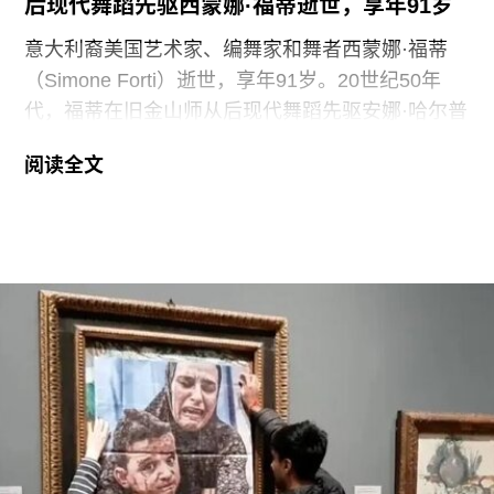
后现代舞蹈先驱西蒙娜·福蒂逝世，享年91岁
敦生活工资雇主”认证（London
意大利裔美国艺术家、编舞家和舞者西蒙娜·福蒂
（Simone Forti）逝世，享年91岁。20世纪50年
代，福蒂在旧金山师从后现代舞蹈先驱安娜·哈尔普
林（Anna Halprin）。60年代初，她凭借奠基性作
阅读全文
品系列“舞蹈构造”（Dance Constructions）迅速崭
露头角。这组作品以廉价的现成物为媒介，引导舞
者通过倚靠、攀爬、吹口哨等即兴动作展开表演，
对伊冯娜·雷纳（Yvonne Rainer）和史蒂夫·帕克斯
顿（Steve Paxton）产生了深远影响，促使两人共
同创立了贾德森舞蹈剧院（Judson Dance
Theater），其成员在此后十年间重塑了现代舞的
发展轨迹。多年后，帕克斯顿曾写道：“福蒂这组激
进的作品，就像一颗投入平静池塘中的石子，激起
的涟漪不断向外扩散。”