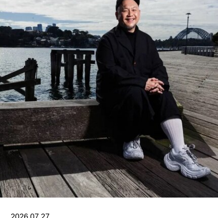
人为本、因地制宜且富有同理心的设计理念，体现
了芬兰对现代建筑的重要贡献”。
入选项目中最早期的代表作之一是位于赫尔辛基的
“阿尔瓦·阿尔托之家”（Aalto House，1936），由
阿尔瓦·阿尔托与其妻子艾诺·阿尔托共同设计，作
为两人的私人住宅。在13项作品中，有5项位于芬
兰首都赫尔辛基，包括文化之家（House of
Culture，1958）活动中心，以及著名的芬兰大厅
（Finlandia Hall，1971），后者兼具会议中心与音
乐厅功能。
另一项重要作品是赛纳察洛市政厅（Säynätsalo
Town Hall），由阿尔瓦·阿尔托与艾丽莎·阿尔托于
1952年共同完成。艾诺于1949年去世后，阿尔瓦
与艾丽莎结婚。两人还共同建造了位于派延奈湖
（Lake
2026.07.27