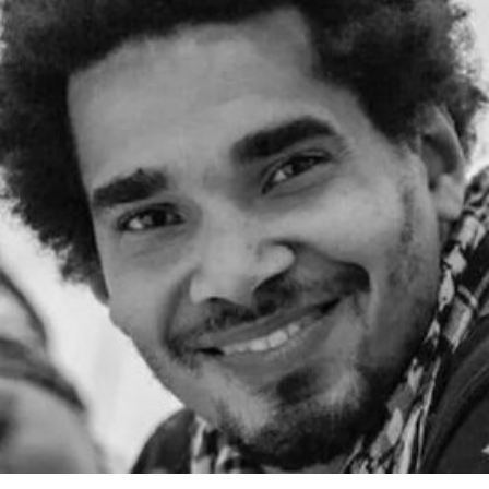
这一职位的热门人选。不过薪酬问题曾是任命过程
中的重要障碍，因为摩根在迪亚艺术基金会的收入
明显高于巴尔肖。泰特美术馆主席罗兰·拉德
（Roland Rudd）向《卫报》透露，摩根在接受这
一职位时接受了“大幅降薪”。
摩根加入泰特美术馆之际，正值该机构处于动荡时
期。泰特美术馆目前正面临财务困境，最近的一份
报告显示其运营处于亏损状态。泰特美术馆曾试图
通过裁员来解决资金问题，导致员工士气急剧下降
并引发了罢工。此外，尽管翠西·艾敏和弗里达·卡
罗的展览广受好评，但去年泰特不列颠美术馆和泰
特现代美术馆的参观人数仍远低于疫情前的水平。
摩根于2015年加入迪亚艺术基金会担任总监。任职
期间，她丰富了基金会的藏品结构，并增加了女性
艺术家的代表比例。此前在泰特工作期间，她策划