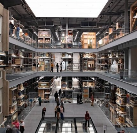
体系的活体。他常驻巴黎和雅典，其作品曾在纽约
现代艺术博物馆和伦敦当代艺术中心展出。
哈恩·内夫肯基金会是一家专注于影像艺术创作的非
营利组织，致力于扶持新兴及中生代影像艺术家。
基金会主要通过资助和委任创作，在全球范围内支
持影像新作品的创作。