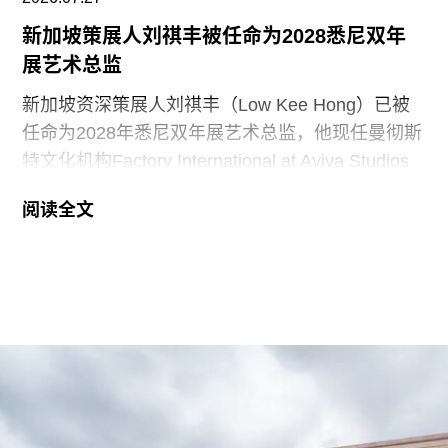
新加坡策展人刘祺丰被任命为2028悉尼双年
展艺术总监
新加坡资深策展人刘祺丰（Low Kee Hong）已被
任命为2028年悉尼双年展艺术总监，他现任曼彻斯
特文化机构Factory International at Aviva Studios
创意总监，曾担任新加坡双年展创始总监。
阅读全文
2026年悉尼双年展于今年3月至6月举行，主题
“rememory”取自托妮·莫里森（Toni Morrison）
1987年的小说《宠儿》（
Beloved
）。本届双年展
艺术总监、阿联酋策展人胡尔·卡西米（Hoor Al
Qasimi）因被认为偏袒支持巴勒斯坦的参展艺术家
而受到批评。对此，悉尼双年展否认了有关歧视或
偏袒的指控。