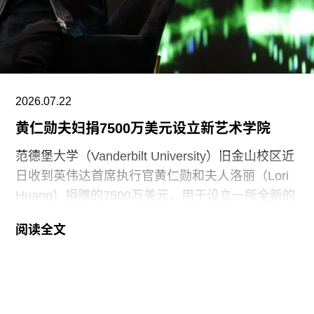
Roses），由沙迦艺术基金会主席兼创始人胡尔·卡
西米（Hoor Al Qasimi）担任艺术总监。
2026.07.22
黄仁勋夫妇捐7500万美元设立新艺术学院
范德堡大学（Vanderbilt University）旧金山校区近
日收到英伟达首席执行官黄仁勋和夫人洛丽（Lori
Huang）捐赠的7500万美元，用于设立一所全新的
艺术学院。新学院暂定名为“黄仁勋与洛丽艺术、建
阅读全文
筑与设计学院”，具体名称尚待校方批准。目前，学
院正在招聘首任院长，为首个学年做准备。
新学院计划于2027年11月正式开放，将入驻加州艺
术学院（CCA）原校址。加州艺术学院曾是加州最