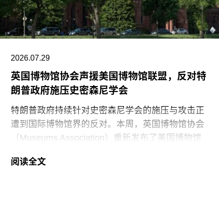
2026.07.29
英国博物馆协会声援美国博物馆联盟，反对特
朗普政府施压史密森尼学会
特朗普政府持续针对史密森尼学会的施压与攻击正
遭到国际博物馆界的反对。本周，英国博物馆协会
（Museums Association）重新发布了美国博物馆
联盟（American Alliance of Museums，AAM）于7
阅读全文
月20日发表的一份声明，强烈谴责针对美国“国家
级博物馆体系”所发起的公开且政治化的攻击。
就在上周，特朗普政府签署行政命令，要求史密森
尼学会美国国家历史博物馆设置临时告示牌，以“纠