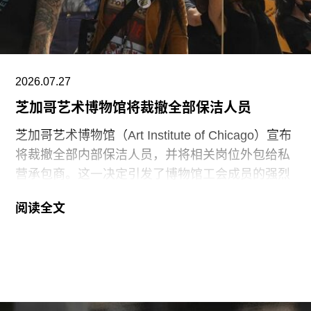
术互动。
阿布扎比古根海姆博物馆是阿布扎比耗资数十亿美
元打造的萨迪亚特岛文化区（Saadiyat Island
Cultural District）最新落成的文化机构之一。该文
2026.07.27
化区还包括阿布扎比卢浮宫（Louvre Abu
芝加哥艺术博物馆将裁撤全部保洁人员
芝加哥艺术博物馆（Art Institute of Chicago）宣布
将裁撤全部内部保洁人员，并将相关岗位外包给私
营承包商。这一决定引发了博物馆工会成员的强烈
反对。
阅读全文
6月29日，博物馆发布了一份关于裁员计划的初步
公告：23名负责展厅和设施清洁工作的工会保洁人
员将失去工作。据芝加哥艺术博物馆工会AICWU
称，许多即将失业的员工已在该机构工作超过20
年。这批员工的最后工作日为8月14日。馆方表