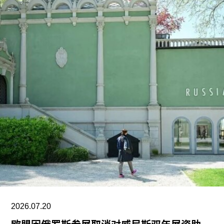
日，美国驻哈瓦那大使馆一名官员向《纽约时报》
透露，奥特罗·阿尔坎塔拉已获发人道主义签证，能
够进入美国，开始其被迫流亡的生活。
奥特罗·阿尔坎塔拉于2018年与一群艺术家、记者
和学者共同创立了圣伊西德罗运动（San Isidro
Movement）。该组织参与反对古巴政府、倡导民
主的社会运动。他还参与创作了抗议歌曲《祖国与
生命》（
Homeland and Life
），这首抗议颂歌在
2021年获两项拉丁格莱美奖，并已成为古巴反对派
的象征。
据美联社报道，古巴当局提出以强制流放为条件换
取奥特罗·阿尔坎塔拉的自由。当他抵达迈阿密时，
支持者们挥舞着印有“祖国与生命”字样的古巴国旗
迎接他。获释时，奥特罗·阿尔坎塔拉是古巴最受国
2026.07.20
际关注的政治犯之一，该国正因美国实施的石油封