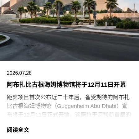
此次行动发生时，英国艺术机构正接连成为抗议活
动的现场。就在该事件发生几天前，两名年轻的气
候行动人士因向文森特·梵高1888年作品《向日
葵》的玻璃罩泼洒番茄汤而被判处监禁。庭审中，
陪审团获悉，毕加索画作本身并未受损，但泼洒在
地面的红色水性颜料渗入了展厅地面，污染了大理
石踢脚线。此次事件共造成美术馆约8000英镑的损
失，其中仅约270英镑用于清洁，其余费用主要用
2026.07.28
于地面修复、工作人员额外工时酬劳以及重新开放
阿布扎比古根海姆博物馆将于12月11日开幕
展厅等支出。辩方主张，部分费用源于馆方自行决
定采用何种修复方案，而非抗议行为本身造成的损
距离项目首次公布近二十年后，备受期待的阿布扎
害，但这一论点最终未获法院采纳。
比古根海姆博物馆（Guggenheim Abu Dhabi）宣
布将于12月11日正式开馆。这座位于阿联酋首都的
现代与当代艺术博物馆，由已故普利兹克建筑奖得
阅读全文
主弗兰克·盖里（Frank Gehry）设计，也是所罗门