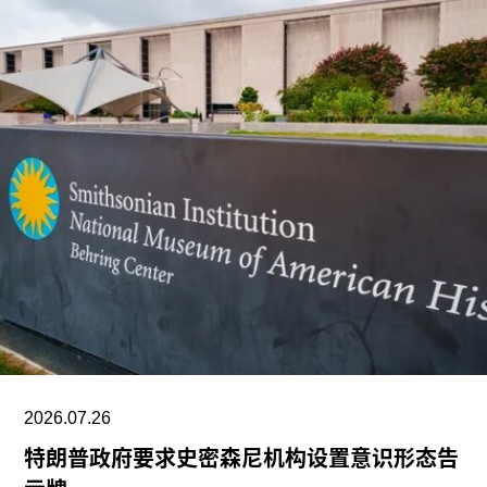
作为2028年悉尼双年展艺术总监，刘祺丰表示，他
计划在展览筹备阶段与澳大利亚原住民社群展开交
流。他在接受《艺术新闻》采访时表示：“原住民社
群对我策展实践的重要影响之一，在于他们让我思
考的时间跨度不再局限于双年展的三个月，而是将
视野扩展至数十万年的时间尺度。”
除了领导新加坡双年展外，刘祺丰还曾担任新加坡
艺术节艺术总监，以及香港西九龙文化区管理局戏
剧与表演艺术部主管。
2026.07.26
特朗普政府要求史密森尼机构设置意识形态告