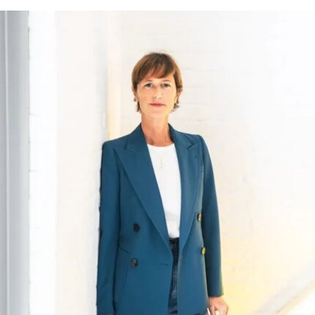
后一家非营利性艺术院校，但近年来持续受招生人
数下降和预算赤字影响导致裁员，最终于今年年初
被范德堡大学收购。根据收购协议，加州艺术学院
将于2026-27学年结束后停止办学。
这笔捐赠是黄仁勋夫妇迄今向教育机构提供的最大
单笔捐款，金额超过了此前向其母校俄勒冈州立大
学捐赠的5000万美元。加上去年2月向范德堡大学
捐赠的2250万美元，黄仁勋夫妇对该校的捐赠总额
已达到9750万美元。同时，他们还带动了其他慈善
捐赠者向范德堡大学旧金山校区扩建项目捐赠共计
2500万美元。
黄仁勋在一份声明中表示，此次捐赠旨在培养新一
代创作者，进一步巩固旧金山作为创新与创意之都
的文化基础。“技术拓展了我们能够创造什么，而艺
术与设计决定了我们为何创造。二者共同塑造了文