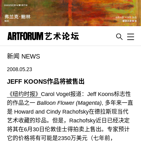
Toggl
新闻 NEWS
artguide
新闻
2008.05.23
展评
JEFF KOONS作品将被售出
杂志
《纽约时报》
Carol Vogel报道：Jeff Koons标志性
专栏
的作品之一
Balloon Flower (Magenta)
, 多年来一直
是 Howard and Cindy Rachofsky在德拉斯现当代
视频
艺术收藏的珍品。但是，Rachofsky近日已经决定
ENGLISH
将其在6月30日伦敦佳士得拍卖上售出。专家预计
ART & EDUCATION
它的价格将有可能是2350万美元（七年前，