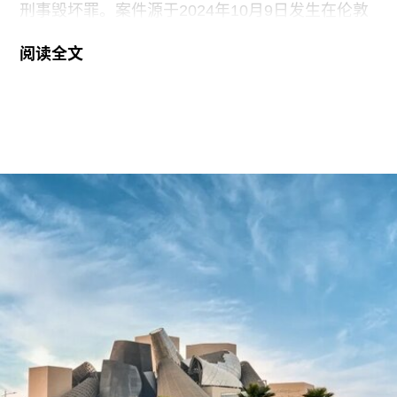
刑事毁坏罪。案件源于2024年10月9日发生在伦敦
国家美术馆的一场抗议行动。当日，两位行动者，
阅读全文
23岁的国家卫生服务工作者贾伊·哈莱（Jai Halai）
和21岁的政治与国际关系专业学生蒙代-马拉奇·罗
森菲尔德（Monday-Malachi Rosenfeld）在博物馆
开放期间进入展厅，用一张巴勒斯坦母亲怀抱浑身
是血孩子、悲痛哭泣的照片覆盖了巴勃罗·毕加索
1901年的作品《母性》（
Motherhood
）。这张照
片由巴勒斯坦摄影记者阿里·贾达拉（Ali
Jadallah）于2024年3月以色列围困加沙希法医院
期间拍摄。两名抗议者隶属于“青年诉求”（Youth
Demand），该组织由气候行动组织“停止石油”
（Just Stop Oil）的学生分支发展而来。行动中，
两人高声呼吁英国停止与以色列的贸易往来。随
后，其中一人将红色液体泼洒在展厅地面，引发现
场观众惊呼，两人随即被警方逮捕。