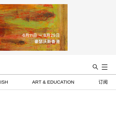
Toggle
ISH
ART & EDUCATION
订阅
artguide
新闻
展评
杂志