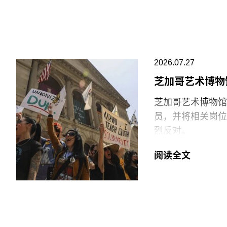
阿布扎比古根海姆
最大的分馆，内设
十个雕塑般的锥体
璃等材料，高达2
2026.07.27
价最高的博物馆，
芝加哥艺术博物
博物馆将重点展示
芝加哥艺术博物馆（Ar
不同于传统按时间
员，并将相关岗位
文化”、“土地”、
烈反对。
“按照自己的方式
6月29日，博物
阅读全文
阿布扎比古根海姆
清洁工作的工会保
区（Saadiyat I
许多即将失业的员
还包括阿布扎比卢浮宫
14日。馆方表示
工会成员要求博物