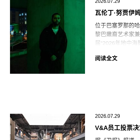
2026.07.29
专业人士。将博物
瓦伦丁·努贾伊
治化，并对从事这
物馆的完整性与独
位于巴塞罗那的哈恩·
黎巴嫩裔艺术家兼电影
在2025年3月
届“2026年地
和西方价值观描绘
术家创作新的影像
一篇未署名文章进
阅读全文
共传播内容具有“
出生于1991年
片与虚构叙事之间
此外，《纽约时报
他的作品将城市空
会新成员的任命程
和雅典，其作品曾
哈恩·内夫肯基金
兴及中生代影像艺
2026.07.29
持影像新作品的创
V&A员工投票