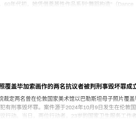
践，竟然也存在于一家国际知名的文化机构时，他们一
rin）。60年代初，她凭借奠基性作品系列“舞蹈构造”（Dance
ions）迅速崭露头角。这组作品以廉价的现成物为媒介，引导舞
吹口哨等即兴动作展开表演，对伊冯娜·雷纳（Yvonne
的员工正在争取两次各15分钟的带薪休息时间。工会成员
夫·帕克斯顿（Steve Paxton）产生了深远影响，促使两人
获得“伦敦生活工资雇主”认证（London
院（Judson Dance Theater），其成员在此后十年
展轨迹。多年后，帕克斯顿曾写道：“福蒂这组激进的作
平静池塘中的石子，激起的涟漪不断向外扩散。”
3月25日出生于意大利佛罗伦萨的一个犹太家庭。三年后，当
墨索里尼（Benito Mussolini）开始剥夺意大利犹太人
全家逃往美国，最终定居洛杉矶。她曾进入俄勒冈州波
照覆盖毕加索画作的两名抗议者被判刑事毁坏罪成
ed College）就读，但中途退学，并与当时的伴侣、观
法院裁定两名曾在伦敦国家美术馆以巴勒斯坦母子照片覆盖
斯（Robert Morris）搬到旧金山。在那里，她先后于哈
犯有刑事毁坏罪。案件源于2024年10月9日发生在伦敦国
alprin-Lathrop School）和马林舞蹈工作室（Dance
议行动。当日，两位行动者，23岁的国家卫生服务工作
 Halai）和21岁的政治与国际关系专业学生蒙代-马拉奇·罗
-Malachi Rosenfeld）在博物馆开放期间进入展厅，用一