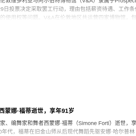
敦维多利亚与阿尔伯特博物馆（V&A）隶属于Prospec
29日投票决定采取罢工行动，理由包括薪资待遇、工作条
的使用权等问题。V&A在伦敦地区共运营四家博物馆，
物馆、Stratford的V&A东馆和V&A东馆典藏库（V&A
ouse），以及Bethnal Green的青年V&A博物馆。在这四家机构
spect工会成员参与了投票，其中83%投票支持罢工行动，
罢工以外的其他行动。V&A东馆典藏库的员工100%投票支
于2025年5月开放，向公众展示了数千件尚未在其他场馆展
“预约展品”项目的员工必须全程陪同调取馆藏，只有在另
，才能去洗手间。与他们服务的公众一样，这些员工也
带入主展厅或储藏区。
西蒙娜·福蒂逝世，享年91岁
化遗产的创新模式，竟是由那些连上厕所或喝口水都得不
现的，”Prospect工会秘书长迈克·克兰西（Mike
、编舞家和舞者西蒙娜·福蒂（Simone Forti）逝世，
诉《卫报》。“如果参观者得知，工会一直反对的那些存在于亚
纪50年代，福蒂在旧金山师从后现代舞蹈先驱安娜·哈尔普林