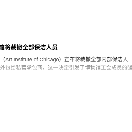
博物馆占地逾80万平方英尺，将成为古根海姆体系中规
30个展厅，室内展览面积约12.5万平方英尺。建筑外观
以非传统方式组合而成，表面覆以不锈钢网、缟玛瑙和
80英尺。据《纽约时报》报道，该馆也是古根海姆体系中
预计总成本超过10亿美元。
馆将裁撤全部保洁人员
1960年代以来的艺术作品，并自2009年起开始建立馆藏
t Institute of Chicago）宣布将裁撤全部内部保洁人
顺序排列展品的方式，展览将按主题划分为“抽象”、“流
外包给私营承包商。这一决定引发了博物馆工会成员的
“语言”和“叙事”等单元。根据新闻稿，这种设计旨在邀请观
”与艺术互动。
馆发布了一份关于裁员计划的初步公告：23名负责展厅和设
博物馆是阿布扎比耗资数十亿美元打造的萨迪亚特岛文
洁人员将失去工作。据芝加哥艺术博物馆工会AICWU称
sland Cultural District）最新落成的文化机构之一。该文化区
工已在该机构工作超过20年。这批员工的最后工作日为8
（Louvre Abu
，这些员工可向即将接手的私营承包商重新申请原有职位
馆撤销这一决定，并发起请愿活动，要求恢复保洁员工