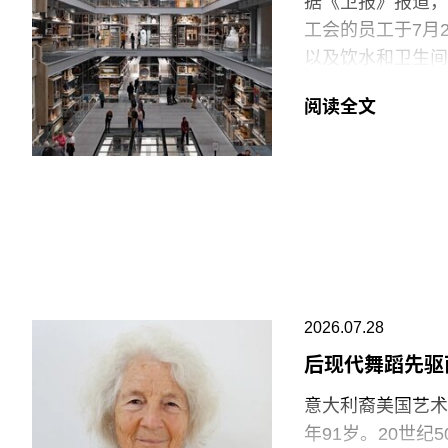
据《卫报》报道，伦
工会的员工于7月
以及饮水和卫生间
括南肯辛顿的V&A博
阅读全文
East Storeh
中，82%的Pro
95%投票支持除
罢工行动。
V&A东馆典藏库
的藏品。负责馆内
位同事到岗接替后
允许将食物或饮料
2026.07.28
后现代舞蹈先驱
“这种展示我们文
充分保障的员工来实
意大利裔美国艺术家
Clancy）告
年91岁。20世