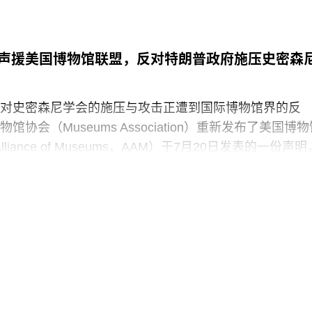
声援美国博物馆联盟，反对特朗普政府施压史密森
对史密森尼学会的施压与攻击正遭到国际博物馆界的反
协会（Museums Association）重新发布了美国博物
 Alliance of Museums，AAM）于7月20日发表的一份声明
“国家级博物馆体系”所发起的公开且政治化的攻击。
政府签署行政命令，要求史密森尼学会美国国家历史博
，以“纠正博物馆所呈现的不准确信息”。7月4日，特朗普
达162页的报告，批评史密森尼学会及其管理层“未能完
这一基本使命”。
声明中表示：“我们谴责特朗普政府持续攻击史密森尼学
保存、研究和诠释美国历史、艺术、科学与文化的博物