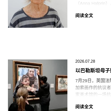
逊等企业的劳动实
（Anna Halp
会感到震惊。”
Construct
阅读全文
通过倚靠、攀爬、
V&A东馆典藏库
Rainer）和史蒂
要求V&A在一年内
同创立了贾德森舞蹈剧
重塑了现代舞的发
品，就像一颗投入
福蒂于1935年
2026.07.28
法西斯领导人贝尼托·
公民身份时，福蒂
以巴勒斯坦母子
兰的里德学院（Re
7月29日，英国
艺术家罗伯特·莫里
加索画作的抗议者
普林-拉思罗普学校（H
家美术馆的一场抗
Workshop of
贾伊·哈莱（Jai
阅读全文
菲尔德（Monday