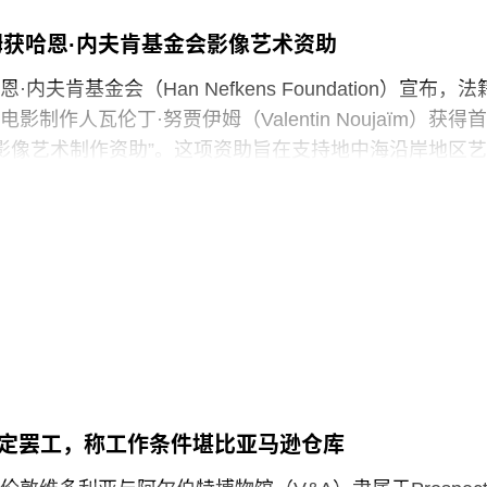
馆如何呈现历史、艺术、科学、文化及自然世界的方式
姆获哈恩·内夫肯基金会影像艺术资助
项工作的博物馆专业人员进行人身攻击，正在威胁全国
立性。”
内夫肯基金会（Han Nefkens Foundation）宣布，法
制作人瓦伦丁·努贾伊姆（Valentin Noujaïm）获得首
签署的一项行政命令中，特朗普批评史密森尼学会宣扬“将美
中海影像艺术制作资助”。这项资助旨在支持地中海沿岸地区艺
成有害且具有压迫性的叙事”。同年8月，白宫官网刊登的
艺术作品，金额25000欧元。
一步扩大了批评范围，点名多家博物馆，指责其展览和
冒犯性”。
的努贾伊姆从九位入围艺术家中脱颖而出，其创作游走于纪
，以散文电影的形式探讨由权力与崩塌塑造的建筑空间
》今年4月报道称，由于特朗普试图介入史密森尼学会董
间视为承载着记忆、监视与控制体系的活体。他常驻巴
序，相关任命工作被刻意放缓。
在纽约现代艺术博物馆和伦敦当代艺术中心展出。
会是一家专注于影像艺术创作的非营利组织，致力于扶持
术家。基金会主要通过资助和委任创作，在全球范围内
作。
决定罢工，称工作条件堪比亚马逊仓库