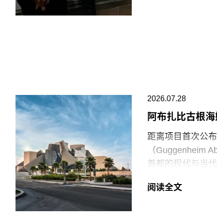
巴勒斯坦母亲怀抱
年的作品《母性》
拉（Ali Jada
议者隶属于“青年诉
油”（Just S
与以色列的贸易往
场观众惊呼，两人
2026.07.28
此次行动发生时，
阿布扎比古根海
生几天前，两名年
距离项目首次公布
的玻璃罩泼洒番茄
（Guggenhei
并未受损，但泼洒
首都的现代与当代
脚线。此次事件共
（Frank Gehr
洁，其余费用主要
阅读全文
Guggenheim
等支出。辩方主张
网络的成员机构。
议行为本身造成的