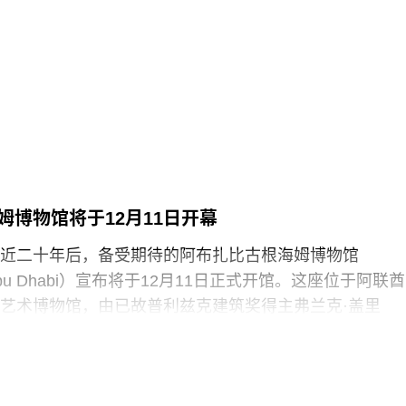
浑身是血孩子、悲痛哭泣的照片覆盖了巴勃罗·毕加索190
（
Motherhood
）。这张照片由巴勒斯坦摄影记者阿里·贾
llah）于2024年3月以色列围困加沙希法医院期间拍摄。两名抗
求”（Youth Demand），该组织由气候行动组织“停止石
top Oil）的学生分支发展而来。行动中，两人高声呼吁英国停
来。随后，其中一人将红色液体泼洒在展厅地面，引发
随即被警方逮捕。
英国艺术机构正接连成为抗议活动的现场。就在该事件
姆博物馆将于12月11日开幕
轻的气候行动人士因向文森特·梵高1888年作品《向日葵
近二十年后，备受期待的阿布扎比古根海姆博物馆
汤而被判处监禁。庭审中，陪审团获悉，毕加索画作本
m Abu Dhabi）宣布将于12月11日正式开馆。这座位于阿联酋
在地面的红色水性颜料渗入了展厅地面，污染了大理石
艺术博物馆，由已故普利兹克建筑奖得主弗兰克·盖里
造成美术馆约8000英镑的损失，其中仅约270英镑用于清
y）设计，也是所罗门·R·古根海姆基金会（Solomon R.
用于地面修复、工作人员额外工时酬劳以及重新开放展
 Foundation）继纽约、毕尔巴鄂和威尼斯之后最新加入其全
，部分费用源于馆方自行决定采用何种修复方案，而非
损害，但这一论点最终未获法院采纳。