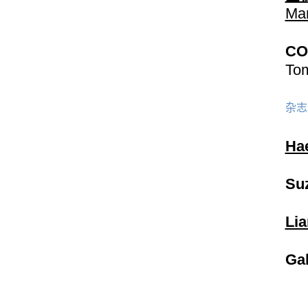
Mar
CO
To
杂志
Ha
Suz
Lia
Gab