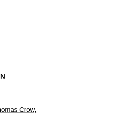
ON
as Crow,