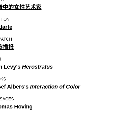
普中的女性艺术家
HION
darte
PATCH
黎播报
M
n Levy's
Herostratus
OKS
ef Albers's
Interaction of Color
SAGES
omas Hoving