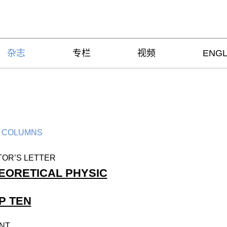
杂志
专栏
视频
ENGL
 COLUMNS
TOR’S LETTER
EORETICAL PHYSIC
P TEN
NT