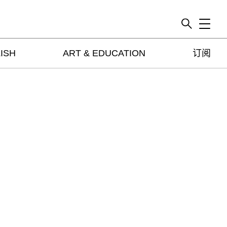
Toggle
ISH
ART & EDUCATION
订阅
artguide
新闻
展评
杂志
专栏
视频
ENGLISH
ART & EDUCATION
广告
订阅
往期内容