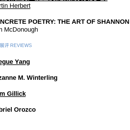
tin Herbert
NCRETE POETRY: THE ART OF SHANNON
m McDonough
展评 REVIEWS
egue Yang
anne M. Winterling
m Gillick
riel Orozco