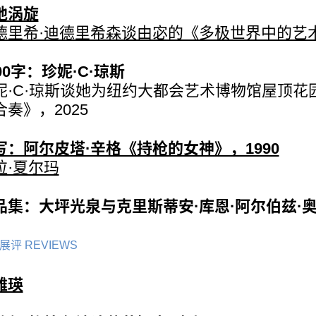
地涡旋
德里希·迪德里希森谈由宓的《多极世界中的艺
00字：珍妮·C·琼斯
妮·C·琼斯谈她为纽约大都会艺术博物馆屋顶花
合奏》，2025
写：阿尔皮塔·辛格《持枪的女神》，1990
拉·夏尔玛
品集：大坪光泉与克里斯蒂安·库恩·阿尔伯兹·
展评 REVIEWS
雅瑛