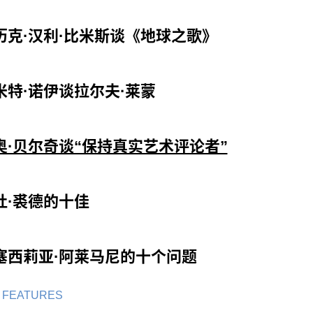
历克·汉利·比米斯谈《地球之歌》
米特·诺伊谈拉尔夫·莱蒙
奥·贝尔奇谈“保持真实艺术评论者”
杜·裘德的十佳
塞西莉亚·阿莱马尼的十个问题
 FEATURES