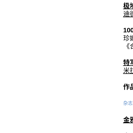
极
迪
10
珍
《
特
米
作
杂志
金