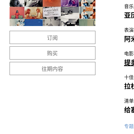
音乐
亚
表演
订阅
阿
购买
电影
提
往期内容
十佳
拉
清单
给
专题