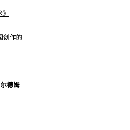
术》
园创作的
奥尔德姆