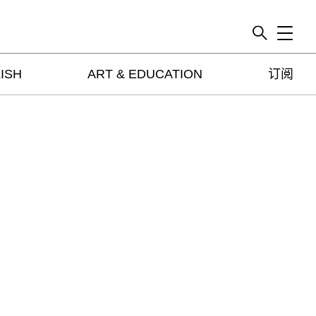
Toggle
ISH
ART & EDUCATION
订阅
artguide
新闻
展评
杂志
专栏
视频
ENGLISH
ART & EDUCATION
广告
订阅
往期内容