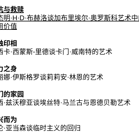
抗与救赎
杰明·H·D·布赫洛谈加布里埃尔·奥罗斯科艺术
用价值
触印相
西卡·西蒙斯-里德谈卡门·威南特的艺术
力之身
丽娜·伊斯格罗谈莉莉安·林恩的艺术
们的家园
西·兹沃穆亚谈埃丝特·马兰古与恩德贝勒艺术
兴而为
伦·亚当森谈临时主义的回归