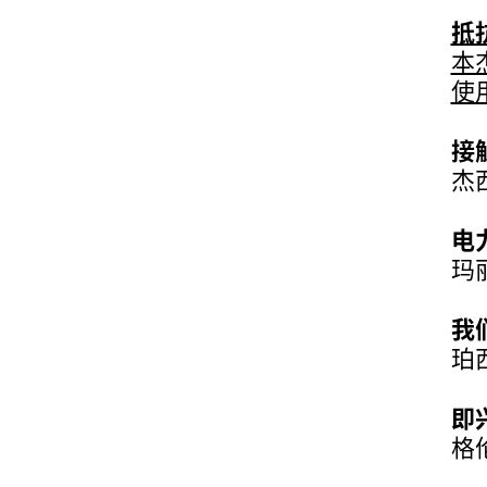
抵
本
使
接
杰
电
玛
我
珀
即
格