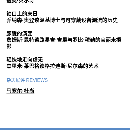
提奥·贝尔奇
袖口上的末日
乔纳森·奥登谈温基博士与可穿戴设备潮流的历史
朦胧的演变
詹姆斯·昆特谈路易吉·吉里与罗比·穆勒的宝丽来摄
影
轻快地走向虚无
杰里米·莱巴格谈格拉迪斯·尼尔森的艺术
杂志展评 REVIEWS
马塞尔·杜尚