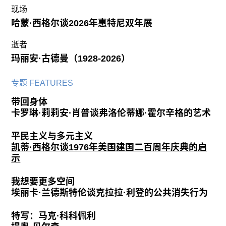
现场
哈蒙·西格尔谈2026年惠特尼双年展
逝者
玛丽安·古德曼（1928-2026）
专题 FEATURES
带回身体
卡罗琳·莉莉安·肖普谈弗洛伦蒂娜·霍尔辛格的艺术
平民主义与多元主义
凯蒂·西格尔谈1976年美国建国二百周年庆典的启
示
我想要更多空间
埃丽卡·兰德斯特伦谈克拉拉·利登的公共消失行为
特写：马克·科科佩利