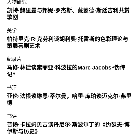
人物研究
凯特·赫里曼与邦妮·罗杰斯、戴蒙德·斯廷吉利共赏
歌剧
美学
帕特里克·R·克劳利谈胡利奥·托雷斯的色彩理论与
策展喜剧艺术
纪录片
马修·林德谈索菲亚·科波拉的Marc Jacobs“伪传
记”
书评
亚伦·法根谈琳恩·蒂尔曼，哈里·库珀谈迈克尔·弗里
德
书评
普扬·卡拉姆贝吉谈丹尼尔·斯波尔丁的《约瑟夫·博
伊斯与历史》