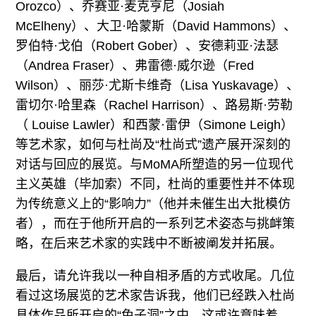
Orozco）、乔赛亚·麦克亨尼（Josiah
McElheny）、大卫·哈蒙斯（David Hammons）、
罗伯特·戈伯（Robert Gober）、安德莉亚·法瑟
（Andrea Fraser）、弗雷德·威尔逊（Fred
Wilson）、丽莎·尤斯卡维奇（Lisa Yuskavage）、
雷切尔·哈里森（Rachel Harrison）、路易斯·劳勒
（ Louise Lawler）和西蒙·雷伊（Simone Leigh）
等艺术家，如何与杜尚及“杜尚式”遗产展开深刻的
对话与回应的展览。与MoMA所塑造的另一位现代
主义英雄（毕加索）不同，杜尚的重要性并不体现
为传统意义上的“影响力”（他并未催生出大批模仿
者），而在于他所开启的一系列艺术姿态与挑衅策
略，在后来艺术家的实践中不断被阐发并拓展。
最后，请允许我以一种自相矛盾的方式收尾。几位
看过这场展览的艺术家告诉我，他们已经跌入杜尚
具体作品所开启的“兔子洞”之中。这或许意味着，