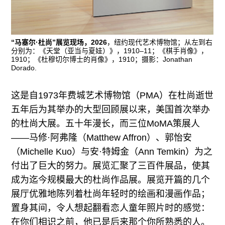
“马塞尔·杜尚”展览现场，2026
，纽约现代艺术博物馆；从左到右
分别为：《天堂（亚当与夏娃）》，1910–11；《棋手肖像》，
1910；《杜穆切尔博士的肖像》，1910；摄影：Jonathan
Dorado.
这是自1973年费城艺术博物馆（PMA）在杜尚逝世
五年后为其举办的大型回顾展以来，美国首次举办
的杜尚大展。五十年漫长，而三位MoMA策展人
——马修·阿弗隆（Matthew Affron）、郭怡安
（Michelle Kuo）与安·特姆金（Ann Temkin）为之
付出了巨大的努力。展览汇聚了三百件展品，使其
成为迄今规模最大的杜尚作品展。展览开篇的几个
展厅优雅地陈列着杜尚年轻时的绘画和漫画作品；
置身其间，令人想起翻看恋人童年照片时的感觉：
在你们相识之前，他已是后来那个你所熟悉的人。