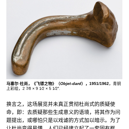
马塞尔·杜尚，《飞镖之物》（
Objet-dard
），1951/1962
，青铜
上彩绘，2 7⁄8 × 9 1⁄2 × 5 1⁄2″.
换言之，这场展览并未真正贯彻杜尚式的质疑使
命，即：去质疑那些生成意义的语境，将其作为问
题提出，或哪怕只是以戏谑的方式加以暗示。为了
让杜尚变得易懂，人们已经建立起了一套固有框