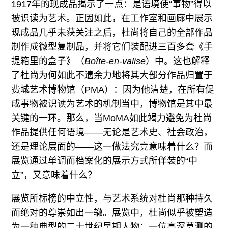
1917年的现成品揭示了一点：是语境使“事物”得以
被识读为艺术。正因如此，在工作室和画廊中展示
现成品几乎未获关注之后，杜尚将自己的全部作品
制作成微型复制品，并将它们装配进三百多套《手
提箱里的盒子》（
Boîte-en-valise
）中。这也解释
了杜尚为何如此不遗余力地将其大部分作品归置于
费城艺术博物馆（PMA）：因为他清楚，在所有促
成事物被识读为艺术的机制当中，博物馆是其中最
关键的一环。那么，当MoMA如此竭力避免为杜尚
作品提供任何语境——无论是艺术史、社会政治，
还是理论层面的——这一做法究竟意味着什么？而
展览通过单调而档案化的展示方式所佯装的“中
立”，又意味着什么？
展览所标榜的中立性，与艺术系统对杜尚那种持久
而绝对的尊崇如出一辙。展览中，杜尚似乎被塑造
为一种典型的二十世纪早期人物：一位高深莫测的