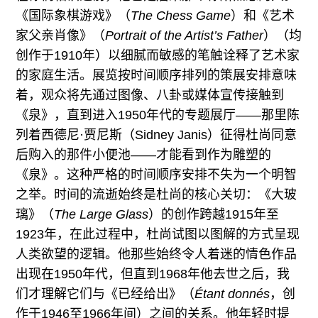
《国际象棋游戏》（
The Chess Game
）和《艺术
家父亲肖像》（
Portrait of the Artist’s Father
）（均
创作于1910年）以细腻而敏感的笔触诠释了艺术家
的家庭生活。展览按时间顺序排列的策展安排意味
着，观众将先通过图像、八卦或媒体宣传接触到
《泉》，直到进入1950年代的专题展厅——那里陈
列着西德尼·贾尼斯（Sidney Janis）征得杜尚同意
后购入的那件小便池——才能看到作为雕塑的
《泉》。这种严格的时间顺序安排不失为一个明智
之举。时间的流逝始终是杜尚的核心关切：《大玻
璃》（
The Large Glass
）的创作跨越1915年至
1923年，在此过程中，杜尚试图以图解的方式呈现
人类欲望的逻辑。他那些始终令人着迷的情色作品
出现在1950年代，但直到1968年他去世之后，我
们才理解它们与《已经给出》（
Étant donnés
，创
作于1946至1966年间）之间的关系。他年轻时提