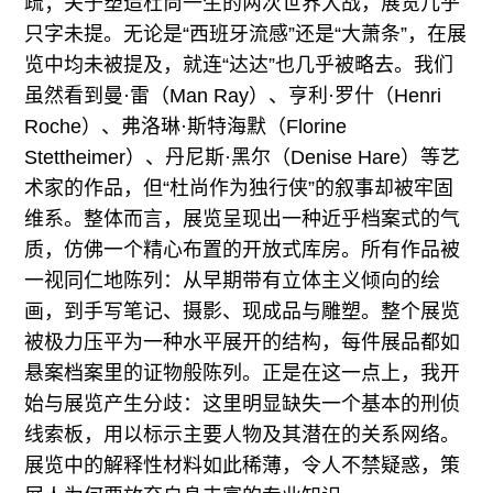
疏；关于塑造杜尚一生的两次世界大战，展览几乎
只字未提。无论是“西班牙流感”还是“大萧条”，在展
览中均未被提及，就连“达达”也几乎被略去。我们
虽然看到曼·雷（Man Ray）、亨利·罗什（Henri
Roche）、弗洛琳·斯特海默（Florine
Stettheimer）、丹尼斯·黑尔（Denise Hare）等艺
术家的作品，但“杜尚作为独行侠”的叙事却被牢固
维系。整体而言，展览呈现出一种近乎档案式的气
质，仿佛一个精心布置的开放式库房。所有作品被
一视同仁地陈列：从早期带有立体主义倾向的绘
画，到手写笔记、摄影、现成品与雕塑。整个展览
被极力压平为一种水平展开的结构，每件展品都如
悬案档案里的证物般陈列。正是在这一点上，我开
始与展览产生分歧：这里明显缺失一个基本的刑侦
线索板，用以标示主要人物及其潜在的关系网络。
展览中的解释性材料如此稀薄，令人不禁疑惑，策