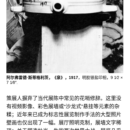
阿尔弗雷德·斯蒂格利茨，《泉》，1917
，明胶银盐印相，9 1⁄2 ×
7 1⁄8″.
策展人摒弃了当代展陈中常见的花哨修辞。这里没
有视频影像、彩色展墙或“沙龙式”悬挂等元素的杂
糅；近年来已成为标志性展览制作手法的大型照片
壁画也仅出现了一幅。展厅照明克制，展墙文字稀