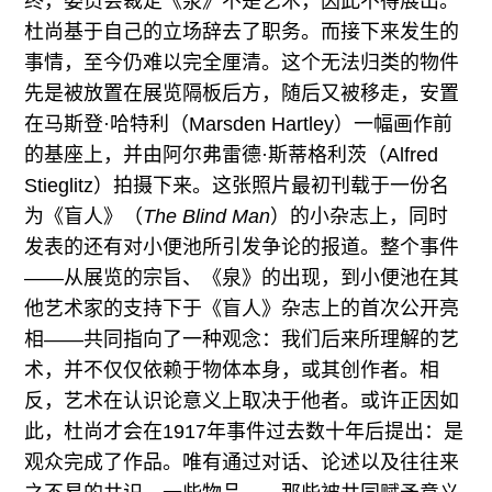
终，委员会裁定《泉》不是艺术，因此不得展出。
杜尚基于自己的立场辞去了职务。而接下来发生的
事情，至今仍难以完全厘清。这个无法归类的物件
先是被放置在展览隔板后方，随后又被移走，安置
在马斯登·哈特利（Marsden Hartley）一幅画作前
的基座上，并由阿尔弗雷德·斯蒂格利茨（Alfred
Stieglitz）拍摄下来。这张照片最初刊载于一份名
为《盲人》（
The Blind Man
）的小杂志上，同时
发表的还有对小便池所引发争论的报道。整个事件
——从展览的宗旨、《泉》的出现，到小便池在其
他艺术家的支持下于《盲人》杂志上的首次公开亮
相——共同指向了一种观念：我们后来所理解的艺
术，并不仅仅依赖于物体本身，或其创作者。相
反，艺术在认识论意义上取决于他者。或许正因如
此，杜尚才会在1917年事件过去数十年后提出：是
观众完成了作品。唯有通过对话、论述以及往往来