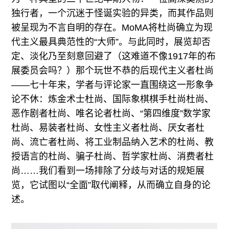
独行者，一个沉迷于怪诞实验的异类，而其作品则
被呈现为不言自明的存在。MoMA将杜尚确立为现
代主义最具典范性的“大师”。与此同时，展览却否
定、淡化乃至刻意回避了（这难道不像1917年的布
展委员会吗？）那个玩世不恭的后现代主义者杜尚
——七十年来，学者与评论家一直围绕这一形象争
论不休：炼金术士杜尚、国际象棋棋手杜尚杜尚、
恶作剧者杜尚、唯名论者杜尚、“第四维度”数学家
杜尚、易装者杜尚、女性主义者杜尚、厌女者杜
尚、流亡者杜尚、将工业制品纳入艺术的杜尚、教
授语言的杜尚、骗子杜尚、哲学家杜尚、消费者杜
尚……我们看到一场排除了分歧与对话的规矩展
览，它试图以“全面”取代阐释，从而确立自身的论
述。