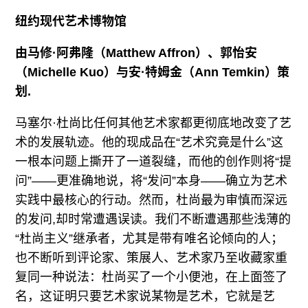
往期内容
纽约现代艺术博物馆
由马修·阿弗隆（Matthew Affron）、郭怡安
（Michelle Kuo）与安·特姆金（Ann Temkin）策
联系我们
划.
关注我们
马塞尔·杜尚比任何其他艺术家都更彻底地改变了艺
术的发展轨迹。他的现成品在“艺术究竟是什么”这
一根本问题上撕开了一道裂缝，而他的创作则将“提
问”——更准确地说，将“发问”本身——确立为艺术
实践中最核心的行动。然而，杜尚最为审慎而深远
的发问,却时常遭遇误读。我们不断遭遇那些浅薄的
“杜尚主义”继承者，尤其是带有唯名论倾向的人；
也不断听到评论家、策展人、艺术家乃至收藏家重
复同一种说法：杜尚买了一个小便池，在上面签了
名，这证明只要艺术家说某物是艺术，它就是艺