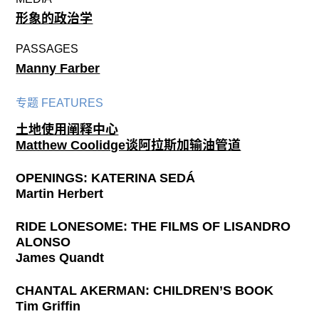
形象的政治学
PASSAGES
Manny Farber
专题 FEATURES
土地使用阐释中心
Matthew Coolidge谈阿拉斯加输油管道
OPENINGS: KATERINA SEDÁ
Martin Herbert
RIDE LONESOME: THE FILMS OF LISANDRO
ALONSO
James Quandt
CHANTAL AKERMAN: CHILDREN’S BOOK
Tim Griffin